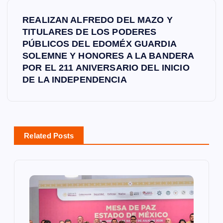
e
REALIZAN ALFREDO DEL MAZO Y
TITULARES DE LOS PODERES
g
PÚBLICOS DEL EDOMÉX GUARDIA
SOLEMNE Y HONORES A LA BANDERA
a
POR EL 211 ANIVERSARIO DEL INICIO
DE LA INDEPENDENCIA
c
i
ó
Related Posts
n
d
e