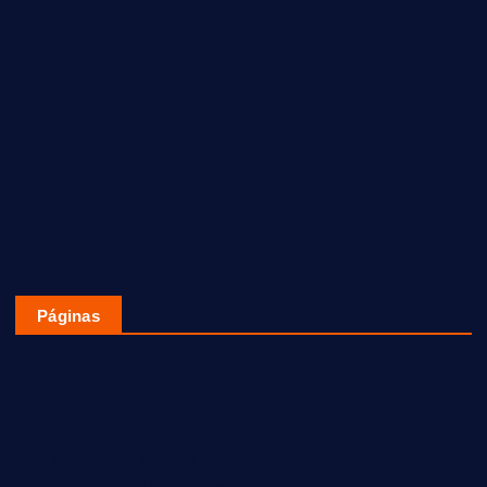
Páginas
ACOMPAÑAN A LOS FIELES DIFUNTOS CON ARTE, MÚSICA
Y TRADICIÓN EN EL FESTIVAL DE LAS ALMAS 2020
ARRANCA EN CUAUTITLÁN IZCALLI Y EN EL PAÍS LA
CAMPAÑA «30DÍASXAMLO»