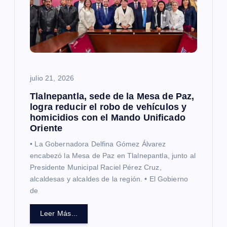
e
n
t
julio 21, 2026
r
Tlalnepantla, sede de la Mesa de Paz,
a
logra reducir el robo de vehículos y
homicidios con el Mando Unificado
Oriente
d
• La Gobernadora Delfina Gómez Álvarez
a
encabezó la Mesa de Paz en Tlalnepantla, junto al
Presidente Municipal Raciel Pérez Cruz,
alcaldesas y alcaldes de la región. • El Gobierno
s
de
Leer Más...