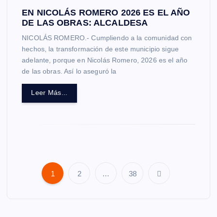
EN NICOLÁS ROMERO 2026 ES EL AÑO
DE LAS OBRAS: ALCALDESA
NICOLÁS ROMERO.- Cumpliendo a la comunidad con
hechos, la transformación de este municipio sigue
adelante, porque en Nicolás Romero, 2026 es el año
de las obras. Así lo aseguró la
Leer Más...
1
2
…
38
P
a