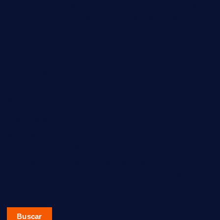
ACOMPAÑAN A LOS FIELES DIFUNTOS CON ARTE, MÚSICA
Y TRADICIÓN EN EL FESTIVAL DE LAS ALMAS 2020
ARRANCA EN CUAUTITLÁN IZCALLI Y EN EL PAÍS LA
CAMPAÑA «30DÍASXAMLO»
CELEBRAN DÍA DE MUERTOS EN EL CENTRO CULTURAL
MEXIQUENSE BICENTENARIO
INSTALA HUIXQUILUCAN CONSEJO MUNICIPAL DE
SEGURIDAD PÚBLICA 2025-2027
Login Designer
NUEVOS POZOS EN COACALCO PARA DOTAR A LA
POBLACIÓN DE 30 % MÁS DE AGUA: DARWIN ESLAVA
POR HARTAZGO Y AMENAZAS, PRIÍSTAS DE
TLALNEPANTLA SE SUMAN AL PVEM CON PACO NÚÑEZ
Buscar