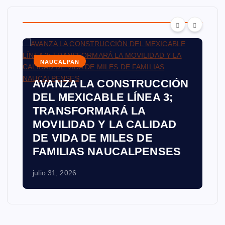
g
i
n
NAUCALPAN
AVANZA LA CONSTRUCCIÓN
a
DEL MEXICABLE LÍNEA 3;
c
TRANSFORMARÁ LA
MOVILIDAD Y LA CALIDAD
i
DE VIDA DE MILES DE
FAMILIAS NAUCALPENSES
ó
julio 31, 2026
n
d