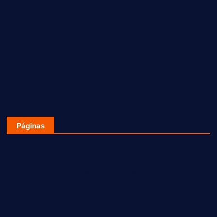
Páginas
ACOMPAÑAN A LOS FIELES DIFUNTOS CON ARTE, MÚSICA
Y TRADICIÓN EN EL FESTIVAL DE LAS ALMAS 2020
ARRANCA EN CUAUTITLÁN IZCALLI Y EN EL PAÍS LA
CAMPAÑA «30DÍASXAMLO»