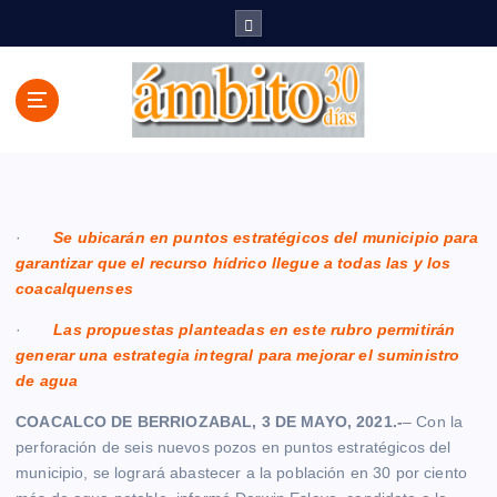
S
a
l
t
a
r
a
l
c
·
Se ubicarán en puntos estratégicos del municipio para
o
garantizar que el recurso hídrico llegue a todas las y los
n
coacalquenses
t
e
·
Las propuestas planteadas en este rubro permitirán
n
generar una estrategia integral para mejorar el suministro
i
de agua
d
o
COACALCO DE BERRIOZABAL, 3 DE MAYO, 2021.-
– Con la
perforación de seis nuevos pozos en puntos estratégicos del
municipio, se logrará abastecer a la población en 30 por ciento