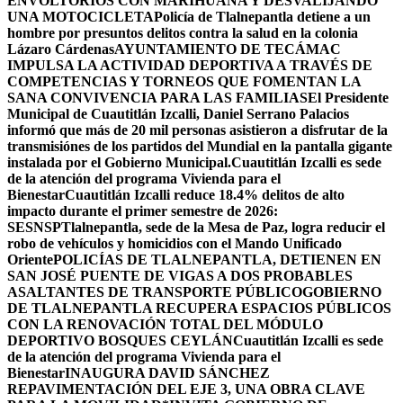
ENVOLTORIOS CON MARIHUANA Y DESVALIJANDO
UNA MOTOCICLETA
Policía de Tlalnepantla detiene a un
hombre por presuntos delitos contra la salud en la colonia
Lázaro Cárdenas
AYUNTAMIENTO DE TECÁMAC
IMPULSA LA ACTIVIDAD DEPORTIVA A TRAVÉS DE
COMPETENCIAS Y TORNEOS QUE FOMENTAN LA
SANA CONVIVENCIA PARA LAS FAMILIAS
El Presidente
Municipal de Cuautitlán Izcalli, Daniel Serrano Palacios
informó que más de 20 mil personas asistieron a disfrutar de la
transmisiónes de los partidos del Mundial en la pantalla gigante
instalada por el Gobierno Municipal.
Cuautitlán Izcalli es sede
de la atención del programa Vivienda para el
Bienestar
Cuautitlán Izcalli reduce 18.4% delitos de alto
impacto durante el primer semestre de 2026:
SESNSP
Tlalnepantla, sede de la Mesa de Paz, logra reducir el
robo de vehículos y homicidios con el Mando Unificado
Oriente
POLICÍAS DE TLALNEPANTLA, ​DETIENEN EN
SAN JOSÉ PUENTE DE VIGAS A DOS PROBABLES
ASALTANTES DE TRANSPORTE PÚBLICO
GOBIERNO
DE TLALNEPANTLA RECUPERA ESPACIOS PÚBLICOS
CON LA RENOVACIÓN TOTAL DEL MÓDULO
DEPORTIVO BOSQUES CEYLÁN
Cuautitlán Izcalli es sede
de la atención del programa Vivienda para el
Bienestar
INAUGURA DAVID SÁNCHEZ
REPAVIMENTACIÓN DEL EJE 3, UNA OBRA CLAVE