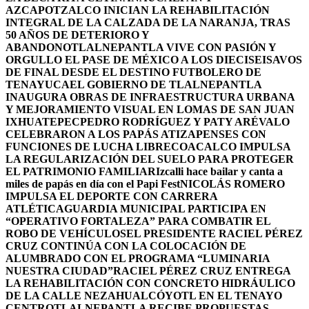
AZCAPOTZALCO INICIAN LA REHABILITACIÓN
INTEGRAL DE LA CALZADA DE LA NARANJA, TRAS
50 AÑOS DE DETERIORO Y
ABANDONO
TLALNEPANTLA VIVE CON PASIÓN Y
ORGULLO EL PASE DE MÉXICO A LOS DIECISEISAVOS
DE FINAL DESDE EL DESTINO FUTBOLERO DE
TENAYUCA
EL GOBIERNO DE TLALNEPANTLA
INAUGURA OBRAS DE INFRAESTRUCTURA URBANA
Y MEJORAMIENTO VISUAL EN LOMAS DE SAN JUAN
IXHUATEPEC
PEDRO RODRÍGUEZ Y PATY ARÉVALO
CELEBRARON A LOS PAPÁS ATIZAPENSES CON
FUNCIONES DE LUCHA LIBRE
COACALCO IMPULSA
LA REGULARIZACIÓN DEL SUELO PARA PROTEGER
EL PATRIMONIO FAMILIAR
Izcalli hace bailar y canta a
miles de papás en día con el Papi Fest
NICOLÁS ROMERO
IMPULSA EL DEPORTE CON CARRERA
ATLÉTICA
GUARDIA MUNICIPAL PARTICIPA EN
“OPERATIVO FORTALEZA” PARA COMBATIR EL
ROBO DE VEHÍCULOS
EL PRESIDENTE RACIEL PÉREZ
CRUZ CONTINÚA CON LA COLOCACIÓN DE
ALUMBRADO CON EL PROGRAMA “LUMINARIA
NUESTRA CIUDAD”
RACIEL PÉREZ CRUZ ENTREGA
LA REHABILITACIÓN CON CONCRETO HIDRÁULICO
DE LA CALLE NEZAHUALCÓYOTL EN EL TENAYO
CENTRO
TLALNEPANTLA RECIBE PROPUESTAS