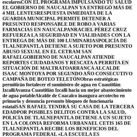
escolares
CON EL PROGRAMA IMPULSANDO TU SALUD
EL GOBIERNO DE NAUCALPAN YA ENTREGÓ MÁS DE
4 MIL LENTES
RESPUESTA INMEDIATA DE LA
GUARDIA MUNICIPAL PERMITE DETENER A
PRESUNTO RESPONSABLE DE ROBO A VARIAS
FARMACIAS EN NAUCALPAN
RACIEL PÉREZ CRUZ
REFUERZA LA SEGURIDAD EN VIALIDADES CON LA
ENTREGA DE MÁS DE 100 LUMINARIAS
POLICÍA DE
TLALNEPANTLA DETIENE A SUJETO POR PRESUNTO
ABUSO SEXUAL EN EL CETRAM SAN
RAFAEL
GOBIERNO DE NAUCALPAN ATIENDE
REPORTES CIUDADANOS Y RESCATA A PERRITA EN
SITUACIÓN DE MALTRATO
ARRANCA ALCALDE
ISAAC MONTOYA POR SEGUNDO AÑO CONSECUTIVO
CAMPAÑA DE BOTEO TELETÓN
Obras estratégicas
permitirán fortalecer el suministro de agua en Cuautitlán
Izcalli
Avanza Cuautitlán Izcalli hacia un mejor abastecimiento
de agua potable
Alcalde de Coacalco inaugura arcotecho en
primaria y denuncia presunto bloqueo de funcionaria
estatal
SAN RAFAEL TENDRÁ SU CASA DE LA TERCERA
EDAD
POR POSIBLES DELITOS CONTRA LA SALUD,
POLICÍA DE TLALNEPANTLA DETIENE A UN SUJETO
EN LA COLONIA REFORMA URBANA
EL CETIS 165 DE
TLALNEPANTLA RECIBE LOS BENEFICIOS DEL
PROGRAMA FEDERAL «LA ESCUELA ES