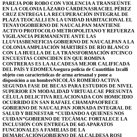
PAREJA POR ROBO CON VIOLENCIA A TRANSEÚNTE
EN LA COLONIA LÁZARO CÁRDENAS
RACIEL PÉREZ
CRUZ ENTREGA LA RECUPERACIÓN INTEGRAL DE
PLAZA TEOCALLI EN LA UNIDAD HABITACIONAL EL
TENAYO
GOBIERNO DE NAUCALPAN MANTIENE
ACTIVO PROTOCOLO METROPOLITANO Y REFUERZA
VIGILANCIA PERMANENTE ANTE LAS
LLUVIAS
BENEFICIA GOBIERNO DE NAUCALPAN A LA
COLONIA AMPLIACIÓN MÁRTIRES DE RÍO BLANCO
CON LA HUELLA DE LA TRANSFORMACIÓN 87
CINCO
ENCUESTAS COINCIDEN EN QUE ROMINA
CONTRERAS ES LA ALCADESA MEJOR CALIFICADA
DEL PAÍS Y EDOMEX
Asegura policía de Cuautitlán Izcalli
objeto con características de arma artesanal y pone a
disposición a un hombre
NICOLÁS ROMERO ACTIVA
SEGUNDA FASE DE BECAS PARA ESTUDIOS DE NIVEL
SUPERIOR EN MODALIDAD VIRTUAL
CAE PRESUNTA
CÉLULA DELICTIVA RELACIONADA CON HOMICIDIO
OCURRIDO EN SAN RAFAEL CHAMAPA
OFRECE
GOBIERNO DE NAUCALPAN JORNADA INTEGRAL DE
SALUD Y BIENESTAR “CUIDANDO A QUIENES NOS
CUIDAN”
GOBIERNO DE TECÁMAC FORTALECE LA
INCLUSIÓN CON ENTREGA DE 645 APARATOS
FUNCIONALES A FAMILIAS DE LA
DEMARCACIÓN
GOBIERNO DE ALCALDESA ROSI