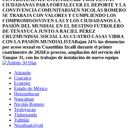
CIUDADANAS PARA FORTALECER EL DEPORTE Y LA
CONVIVENCIA COMUNITARIA
EN NICOLÁS ROMERO
SE TRABAJA CON VALORES Y CUMPLIENDO LOS
COMPROMISOS
VIVEN LAS Y LOS CIUDADANOS LA
PASIÓN DEL MUNDIAL EN EL DESTINO FUTBOLERO
DE TENAYUCA JUNTO A RACIEL PÉREZ
CRUZ
MUNDIAL SOCIAL LAS CUATRO CASAS VIBRA
CON LA PASIÓN MUNDIALISTA
Bajan 24% las denuncias
por acoso sexual en Cuautitlán Izcalli durante el primer
cuatrimestre de 2026
En proceso, ampliación del servicio del
Tanque 31, con los trabajos de instalación de nuevo equipo
Atizapán
Coacalco
Ecatepec
Estado de México
Huixquilucan
Naucalpan
Nicolás Romero
Teoloyucan
Tlalnepantla
Tultitlán
Nezahualcóyotl