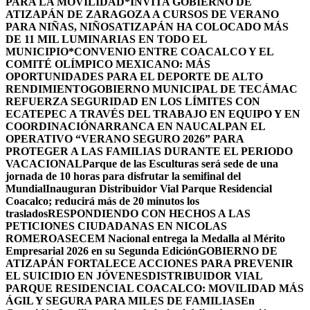
PARA LA MOVILIDAD
*INVITA GOBIERNO DE
ATIZAPÁN DE ZARAGOZA A CURSOS DE VERANO
PARA NIÑAS, NIÑOS
ATIZAPÁN HA COLOCADO MÁS
DE 11 MIL LUMINARIAS EN TODO EL
MUNICIPIO*
CONVENIO ENTRE COACALCO Y EL
COMITÉ OLÍMPICO MEXICANO: MÁS
OPORTUNIDADES PARA EL DEPORTE DE ALTO
RENDIMIENTO
GOBIERNO MUNICIPAL DE TECÁMAC
REFUERZA SEGURIDAD EN LOS LÍMITES CON
ECATEPEC A TRAVÉS DEL TRABAJO EN EQUIPO Y EN
COORDINACIÓN
ARRANCA EN NAUCALPAN EL
OPERATIVO “VERANO SEGURO 2026” PARA
PROTEGER A LAS FAMILIAS DURANTE EL PERIODO
VACACIONAL
Parque de las Esculturas será sede de una
jornada de 10 horas para disfrutar la semifinal del
Mundial
Inauguran Distribuidor Vial Parque Residencial
Coacalco; reducirá más de 20 minutos los
traslados
RESPONDIENDO CON HECHOS A LAS
PETICIONES CIUDADANAS EN NICOLAS
ROMERO
ASECEM Nacional entrega la Medalla al Mérito
Empresarial 2026 en su Segunda Edición
GOBIERNO DE
ATIZAPÁN FORTALECE ACCIONES PARA PREVENIR
EL SUICIDIO EN JÓVENES
DISTRIBUIDOR VIAL
PARQUE RESIDENCIAL COACALCO: MOVILIDAD MÁS
ÁGIL Y SEGURA PARA MILES DE FAMILIAS
En