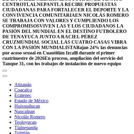
CENTRO
TLALNEPANTLA RECIBE PROPUESTAS
CIUDADANAS PARA FORTALECER EL DEPORTE Y LA
CONVIVENCIA COMUNITARIA
EN NICOLÁS ROMERO
SE TRABAJA CON VALORES Y CUMPLIENDO LOS
COMPROMISOS
VIVEN LAS Y LOS CIUDADANOS LA
PASIÓN DEL MUNDIAL EN EL DESTINO FUTBOLERO
DE TENAYUCA JUNTO A RACIEL PÉREZ
CRUZ
MUNDIAL SOCIAL LAS CUATRO CASAS VIBRA
CON LA PASIÓN MUNDIALISTA
Bajan 24% las denuncias
por acoso sexual en Cuautitlán Izcalli durante el primer
cuatrimestre de 2026
En proceso, ampliación del servicio del
Tanque 31, con los trabajos de instalación de nuevo equipo
Atizapán
Coacalco
Ecatepec
Estado de México
Huixquilucan
Naucalpan
Nicolás Romero
Teoloyucan
Tlalnepantla
Tultitlán