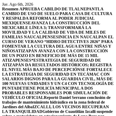
Saltar
Jue. Ago 6th, 2026
al
Resumen
APRUEBA CABILDO DE TLALNEPANTLA
contenido
CAMBIO DE USO DE SUELO PARA CASA DE CULTURA
Y RESPALDA REFORMA AL PODER JUDICIAL
MEXIQUENSE
AVANZA LA CONSTRUCCIÓN DEL
MEXICABLE LÍNEA 3; TRANSFORMARÁ LA
MOVILIDAD Y LA CALIDAD DE VIDA DE MILES DE
FAMILIAS NAUCALPENSES
INICIA EN NAUCALPAN EL
CURSO DE VERANO “HIDRO DETECTIVES 2026” PARA
FOMENTAR LA CULTURA DEL AGUA ENTRE NIÑAS Y
NIÑOS
ATIZAPÁN AVANZA CON LA CONSTRUCCIÓN
DE UN POZO EN BENEFICIO DE MÁS DE 15 MIL
ATIZAPENSES
*ESTRATEGIA DE SEGURIDAD DE
ATIZAPÁN DA RESULTADOS HISTÓRICOS; REGISTRA
EL NIVEL MÁS BAJO DE PERCEPCIÓN
SE FORTALECE
LA ESTRATEGIA DE SEGURIDAD EN TECÁMAC CON
SALARIOS DIGNOS PARA LA GUARDIA CIVIL, MÁS DE
100 NUEVAS UNIDADES Y UN C4 CON TECNOLOGÍA DE
PUNTA
DETIENE POLICÍA MUNICIPAL A DOS
PROBABLES RESPONSABLES POR SIMULACIÓN DE
VEHÍCULO OFICIAL
Reportó Daniel Serrano conclusión de
trabajos de mantenimiento hidráulico en la zona federal de
Jardines del Alba
IZCALLI, LOS VECINOS RECUPERAN
LA TRANQUILIDAD
Gobierno de Cuautitlán Izcalli suspende