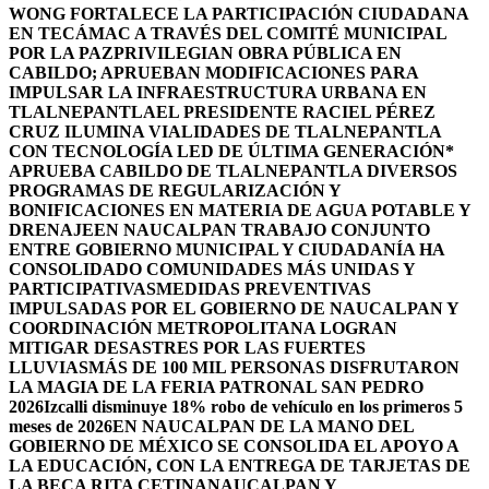
WONG FORTALECE LA PARTICIPACIÓN CIUDADANA
EN TECÁMAC A TRAVÉS DEL COMITÉ MUNICIPAL
POR LA PAZ
PRIVILEGIAN OBRA PÚBLICA EN
CABILDO; APRUEBAN MODIFICACIONES PARA
IMPULSAR LA INFRAESTRUCTURA URBANA EN
TLALNEPANTLA
EL PRESIDENTE RACIEL PÉREZ
CRUZ ILUMINA VIALIDADES DE TLALNEPANTLA
CON TECNOLOGÍA LED DE ÚLTIMA GENERACIÓN*
APRUEBA CABILDO DE TLALNEPANTLA DIVERSOS
PROGRAMAS DE REGULARIZACIÓN Y
BONIFICACIONES EN MATERIA DE AGUA POTABLE Y
DRENAJE
EN NAUCALPAN TRABAJO CONJUNTO
ENTRE GOBIERNO MUNICIPAL Y CIUDADANÍA HA
CONSOLIDADO COMUNIDADES MÁS UNIDAS Y
PARTICIPATIVAS
MEDIDAS PREVENTIVAS
IMPULSADAS POR EL GOBIERNO DE NAUCALPAN Y
COORDINACIÓN METROPOLITANA LOGRAN
MITIGAR DESASTRES POR LAS FUERTES
LLUVIAS
MÁS DE 100 MIL PERSONAS DISFRUTARON
LA MAGIA DE LA FERIA PATRONAL SAN PEDRO
2026
Izcalli disminuye 18% robo de vehículo en los primeros 5
meses de 2026
EN NAUCALPAN DE LA MANO DEL
GOBIERNO DE MÉXICO SE CONSOLIDA EL APOYO A
LA EDUCACIÓN, CON LA ENTREGA DE TARJETAS DE
LA BECA RITA CETINA
NAUCALPAN Y