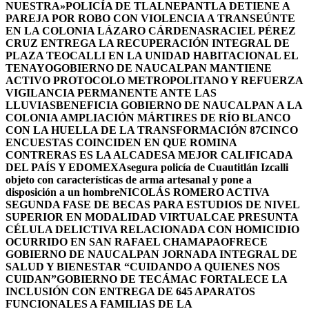
NUESTRA»
POLICÍA DE TLALNEPANTLA DETIENE A
PAREJA POR ROBO CON VIOLENCIA A TRANSEÚNTE
EN LA COLONIA LÁZARO CÁRDENAS
RACIEL PÉREZ
CRUZ ENTREGA LA RECUPERACIÓN INTEGRAL DE
PLAZA TEOCALLI EN LA UNIDAD HABITACIONAL EL
TENAYO
GOBIERNO DE NAUCALPAN MANTIENE
ACTIVO PROTOCOLO METROPOLITANO Y REFUERZA
VIGILANCIA PERMANENTE ANTE LAS
LLUVIAS
BENEFICIA GOBIERNO DE NAUCALPAN A LA
COLONIA AMPLIACIÓN MÁRTIRES DE RÍO BLANCO
CON LA HUELLA DE LA TRANSFORMACIÓN 87
CINCO
ENCUESTAS COINCIDEN EN QUE ROMINA
CONTRERAS ES LA ALCADESA MEJOR CALIFICADA
DEL PAÍS Y EDOMEX
Asegura policía de Cuautitlán Izcalli
objeto con características de arma artesanal y pone a
disposición a un hombre
NICOLÁS ROMERO ACTIVA
SEGUNDA FASE DE BECAS PARA ESTUDIOS DE NIVEL
SUPERIOR EN MODALIDAD VIRTUAL
CAE PRESUNTA
CÉLULA DELICTIVA RELACIONADA CON HOMICIDIO
OCURRIDO EN SAN RAFAEL CHAMAPA
OFRECE
GOBIERNO DE NAUCALPAN JORNADA INTEGRAL DE
SALUD Y BIENESTAR “CUIDANDO A QUIENES NOS
CUIDAN”
GOBIERNO DE TECÁMAC FORTALECE LA
INCLUSIÓN CON ENTREGA DE 645 APARATOS
FUNCIONALES A FAMILIAS DE LA