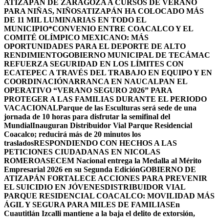
ATIZAPÁN DE ZARAGOZA A CURSOS DE VERANO
PARA NIÑAS, NIÑOS
ATIZAPÁN HA COLOCADO MÁS
DE 11 MIL LUMINARIAS EN TODO EL
MUNICIPIO*
CONVENIO ENTRE COACALCO Y EL
COMITÉ OLÍMPICO MEXICANO: MÁS
OPORTUNIDADES PARA EL DEPORTE DE ALTO
RENDIMIENTO
GOBIERNO MUNICIPAL DE TECÁMAC
REFUERZA SEGURIDAD EN LOS LÍMITES CON
ECATEPEC A TRAVÉS DEL TRABAJO EN EQUIPO Y EN
COORDINACIÓN
ARRANCA EN NAUCALPAN EL
OPERATIVO “VERANO SEGURO 2026” PARA
PROTEGER A LAS FAMILIAS DURANTE EL PERIODO
VACACIONAL
Parque de las Esculturas será sede de una
jornada de 10 horas para disfrutar la semifinal del
Mundial
Inauguran Distribuidor Vial Parque Residencial
Coacalco; reducirá más de 20 minutos los
traslados
RESPONDIENDO CON HECHOS A LAS
PETICIONES CIUDADANAS EN NICOLAS
ROMERO
ASECEM Nacional entrega la Medalla al Mérito
Empresarial 2026 en su Segunda Edición
GOBIERNO DE
ATIZAPÁN FORTALECE ACCIONES PARA PREVENIR
EL SUICIDIO EN JÓVENES
DISTRIBUIDOR VIAL
PARQUE RESIDENCIAL COACALCO: MOVILIDAD MÁS
ÁGIL Y SEGURA PARA MILES DE FAMILIAS
En
Cuautitlán Izcalli mantiene a la baja el delito de extorsión,