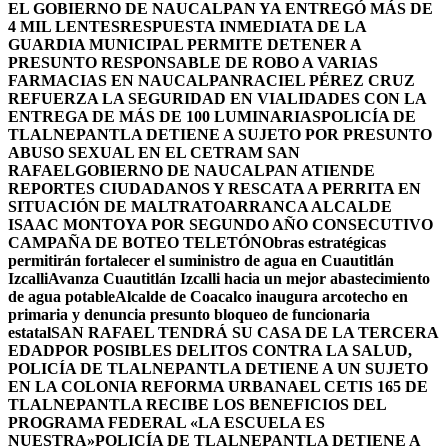
EL GOBIERNO DE NAUCALPAN YA ENTREGÓ MÁS DE
4 MIL LENTES
RESPUESTA INMEDIATA DE LA
GUARDIA MUNICIPAL PERMITE DETENER A
PRESUNTO RESPONSABLE DE ROBO A VARIAS
FARMACIAS EN NAUCALPAN
RACIEL PÉREZ CRUZ
REFUERZA LA SEGURIDAD EN VIALIDADES CON LA
ENTREGA DE MÁS DE 100 LUMINARIAS
POLICÍA DE
TLALNEPANTLA DETIENE A SUJETO POR PRESUNTO
ABUSO SEXUAL EN EL CETRAM SAN
RAFAEL
GOBIERNO DE NAUCALPAN ATIENDE
REPORTES CIUDADANOS Y RESCATA A PERRITA EN
SITUACIÓN DE MALTRATO
ARRANCA ALCALDE
ISAAC MONTOYA POR SEGUNDO AÑO CONSECUTIVO
CAMPAÑA DE BOTEO TELETÓN
Obras estratégicas
permitirán fortalecer el suministro de agua en Cuautitlán
Izcalli
Avanza Cuautitlán Izcalli hacia un mejor abastecimiento
de agua potable
Alcalde de Coacalco inaugura arcotecho en
primaria y denuncia presunto bloqueo de funcionaria
estatal
SAN RAFAEL TENDRÁ SU CASA DE LA TERCERA
EDAD
POR POSIBLES DELITOS CONTRA LA SALUD,
POLICÍA DE TLALNEPANTLA DETIENE A UN SUJETO
EN LA COLONIA REFORMA URBANA
EL CETIS 165 DE
TLALNEPANTLA RECIBE LOS BENEFICIOS DEL
PROGRAMA FEDERAL «LA ESCUELA ES
NUESTRA»
POLICÍA DE TLALNEPANTLA DETIENE A