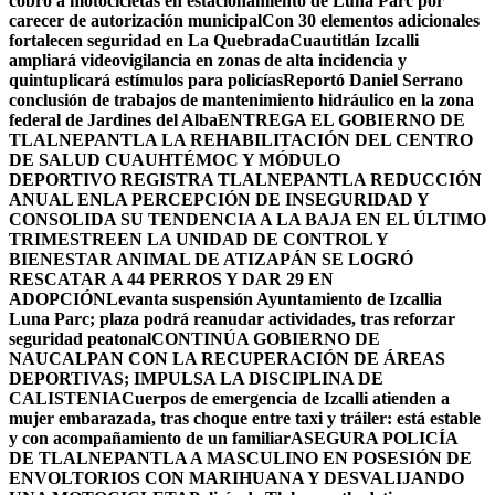
cobro a motocicletas en estacionamiento de Luna Parc por
carecer de autorización municipal
Con 30 elementos adicionales
fortalecen seguridad en La Quebrada
Cuautitlán Izcalli
ampliará videovigilancia en zonas de alta incidencia y
quintuplicará estímulos para policías
Reportó Daniel Serrano
conclusión de trabajos de mantenimiento hidráulico en la zona
federal de Jardines del Alba
ENTREGA EL GOBIERNO DE
TLALNEPANTLA LA REHABILITACIÓN DEL CENTRO
DE SALUD CUAUHTÉMOC Y MÓDULO
DEPORTIVO
REGISTRA TLALNEPANTLA REDUCCIÓN
ANUAL ENLA PERCEPCIÓN DE INSEGURIDAD Y
CONSOLIDA SU TENDENCIA A LA BAJA EN EL ÚLTIMO
TRIMESTRE
EN LA UNIDAD DE CONTROL Y
BIENESTAR ANIMAL DE ATIZAPÁN SE LOGRÓ
RESCATAR A 44 PERROS Y DAR 29 EN
ADOPCIÓN
Levanta suspensión Ayuntamiento de Izcallia
Luna Parc; plaza podrá reanudar actividades, tras reforzar
seguridad peatonal
CONTINÚA GOBIERNO DE
NAUCALPAN CON LA RECUPERACIÓN DE ÁREAS
DEPORTIVAS; IMPULSA LA DISCIPLINA DE
CALISTENIA
Cuerpos de emergencia de Izcalli atienden a
mujer embarazada, tras choque entre taxi y tráiler: está estable
y con acompañamiento de un familiar
ASEGURA POLICÍA
DE TLALNEPANTLA A MASCULINO EN POSESIÓN DE
ENVOLTORIOS CON MARIHUANA Y DESVALIJANDO