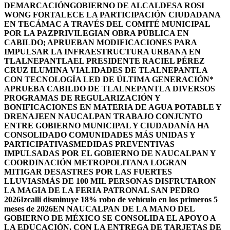
DEMARCACIÓN
GOBIERNO DE ALCALDESA ROSI
WONG FORTALECE LA PARTICIPACIÓN CIUDADANA
EN TECÁMAC A TRAVÉS DEL COMITÉ MUNICIPAL
POR LA PAZ
PRIVILEGIAN OBRA PÚBLICA EN
CABILDO; APRUEBAN MODIFICACIONES PARA
IMPULSAR LA INFRAESTRUCTURA URBANA EN
TLALNEPANTLA
EL PRESIDENTE RACIEL PÉREZ
CRUZ ILUMINA VIALIDADES DE TLALNEPANTLA
CON TECNOLOGÍA LED DE ÚLTIMA GENERACIÓN*
APRUEBA CABILDO DE TLALNEPANTLA DIVERSOS
PROGRAMAS DE REGULARIZACIÓN Y
BONIFICACIONES EN MATERIA DE AGUA POTABLE Y
DRENAJE
EN NAUCALPAN TRABAJO CONJUNTO
ENTRE GOBIERNO MUNICIPAL Y CIUDADANÍA HA
CONSOLIDADO COMUNIDADES MÁS UNIDAS Y
PARTICIPATIVAS
MEDIDAS PREVENTIVAS
IMPULSADAS POR EL GOBIERNO DE NAUCALPAN Y
COORDINACIÓN METROPOLITANA LOGRAN
MITIGAR DESASTRES POR LAS FUERTES
LLUVIAS
MÁS DE 100 MIL PERSONAS DISFRUTARON
LA MAGIA DE LA FERIA PATRONAL SAN PEDRO
2026
Izcalli disminuye 18% robo de vehículo en los primeros 5
meses de 2026
EN NAUCALPAN DE LA MANO DEL
GOBIERNO DE MÉXICO SE CONSOLIDA EL APOYO A
LA EDUCACIÓN, CON LA ENTREGA DE TARJETAS DE