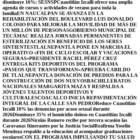
disminuye 16%: SESNSP
Cuautitlán Izcalli ofrece una amplia
agenda de cursos y actividades de verano para toda la
familia
EN NAUCALPAN SE AVANZA EN LA
REHABILITACIÓN DEL BOULEVARD LUIS DONALDO
COLOSIO PARA MEJORAR LA MOVILIDAD DE MÁS DE
UN MILLÓN DE PERSONAS
GOBIERNO MUNICIPAL DE
TECÁMAC REALIZA JORNADAS PERMANENTES DE
ESTERILIZACIÓN EN BENEFICIO DE LOS SERES
SINTIENTES
TLALNEPANTLA PONE EN MARCHA EL
OPERATIVO «FIN DE CICLO ESCOLAR Y VACACIONES
SEGURAS»
PRESIDENTE RACIEL PÉREZ CRUZ
ENTREGA KITS DEPORTIVOS DEL PROGRAMA
«PASEOS QUE TRANSFORMAN»
APRUEBA CABILDO
DE TLALNEPANTLA DONACIÓN DE PREDIOS PARA LA
CONSTRUCCIÓN DE DOS NUEVOSBACHILLERATOS
NACIONALES MARGARITA MAZA Y RESPALDA A
JÓVENES TALENTOS DEPORTIVOS Y
CULTURALES
COACALCO INICIA REPAVIMENTACIÓN
INTEGRAL DE LA CALLE SAN PEDRO
Reduce Cuautitlán
Izcalli 10% las denuncias por acoso sexual durante
2026
Disminuye 35% el homicidio doloso en Cuautitlán Izcalli
durante 2026
Nicolás Romero recibe por tercera ocasión las
Caravanas Itinerantes por la Justicia Social
Reafirma Yoselin
Mendoza respaldo a la educación al acompañar graduaciones
escolares
CON EL PROGRAMA IMPULSANDO TU SALUD