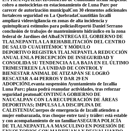
cobro a motocicletas en estacionamiento de Luna Parc por
carecer de autorización municipal
Con 30 elementos adicionales
fortalecen seguridad en La Quebrada
Cuautitlán Izcalli
ampliará videovigilancia en zonas de alta incidencia y
quintuplicará estímulos para policías
Reportó Daniel Serrano
conclusión de trabajos de mantenimiento hidráulico en la zona
federal de Jardines del Alba
ENTREGA EL GOBIERNO DE
TLALNEPANTLA LA REHABILITACIÓN DEL CENTRO
DE SALUD CUAUHTÉMOC Y MÓDULO
DEPORTIVO
REGISTRA TLALNEPANTLA REDUCCIÓN
ANUAL ENLA PERCEPCIÓN DE INSEGURIDAD Y
CONSOLIDA SU TENDENCIA A LA BAJA EN EL ÚLTIMO
TRIMESTRE
EN LA UNIDAD DE CONTROL Y
BIENESTAR ANIMAL DE ATIZAPÁN SE LOGRÓ
RESCATAR A 44 PERROS Y DAR 29 EN
ADOPCIÓN
Levanta suspensión Ayuntamiento de Izcallia
Luna Parc; plaza podrá reanudar actividades, tras reforzar
seguridad peatonal
CONTINÚA GOBIERNO DE
NAUCALPAN CON LA RECUPERACIÓN DE ÁREAS
DEPORTIVAS; IMPULSA LA DISCIPLINA DE
CALISTENIA
Cuerpos de emergencia de Izcalli atienden a
mujer embarazada, tras choque entre taxi y tráiler: está estable
y con acompañamiento de un familiar
ASEGURA POLICÍA
DE TLALNEPANTLA A MASCULINO EN POSESIÓN DE