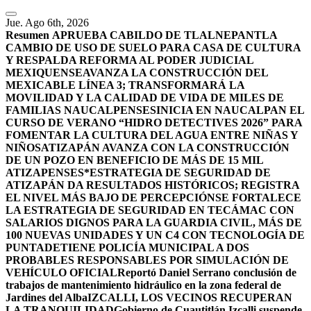
Jue. Ago 6th, 2026
Resumen
APRUEBA CABILDO DE TLALNEPANTLA
CAMBIO DE USO DE SUELO PARA CASA DE CULTURA
Y RESPALDA REFORMA AL PODER JUDICIAL
MEXIQUENSE
AVANZA LA CONSTRUCCIÓN DEL
MEXICABLE LÍNEA 3; TRANSFORMARÁ LA
MOVILIDAD Y LA CALIDAD DE VIDA DE MILES DE
FAMILIAS NAUCALPENSES
INICIA EN NAUCALPAN EL
CURSO DE VERANO “HIDRO DETECTIVES 2026” PARA
FOMENTAR LA CULTURA DEL AGUA ENTRE NIÑAS Y
NIÑOS
ATIZAPÁN AVANZA CON LA CONSTRUCCIÓN
DE UN POZO EN BENEFICIO DE MÁS DE 15 MIL
ATIZAPENSES
*ESTRATEGIA DE SEGURIDAD DE
ATIZAPÁN DA RESULTADOS HISTÓRICOS; REGISTRA
EL NIVEL MÁS BAJO DE PERCEPCIÓN
SE FORTALECE
LA ESTRATEGIA DE SEGURIDAD EN TECÁMAC CON
SALARIOS DIGNOS PARA LA GUARDIA CIVIL, MÁS DE
100 NUEVAS UNIDADES Y UN C4 CON TECNOLOGÍA DE
PUNTA
DETIENE POLICÍA MUNICIPAL A DOS
PROBABLES RESPONSABLES POR SIMULACIÓN DE
VEHÍCULO OFICIAL
Reportó Daniel Serrano conclusión de
trabajos de mantenimiento hidráulico en la zona federal de
Jardines del Alba
IZCALLI, LOS VECINOS RECUPERAN
LA TRANQUILIDAD
Gobierno de Cuautitlán Izcalli suspende