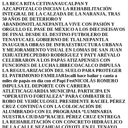
LA BECA RITA CETINA
NAUCALPAN Y
AZCAPOTZALCO INICIAN LA REHABILITACIÓN
INTEGRAL DE LA CALZADA DE LA NARANJA, TRAS
50 AÑOS DE DETERIORO Y
ABANDONO
TLALNEPANTLA VIVE CON PASIÓN Y
ORGULLO EL PASE DE MÉXICO A LOS DIECISEISAVOS
DE FINAL DESDE EL DESTINO FUTBOLERO DE
TENAYUCA
EL GOBIERNO DE TLALNEPANTLA
INAUGURA OBRAS DE INFRAESTRUCTURA URBANA
Y MEJORAMIENTO VISUAL EN LOMAS DE SAN JUAN
IXHUATEPEC
PEDRO RODRÍGUEZ Y PATY ARÉVALO
CELEBRARON A LOS PAPÁS ATIZAPENSES CON
FUNCIONES DE LUCHA LIBRE
COACALCO IMPULSA
LA REGULARIZACIÓN DEL SUELO PARA PROTEGER
EL PATRIMONIO FAMILIAR
Izcalli hace bailar y canta a
miles de papás en día con el Papi Fest
NICOLÁS ROMERO
IMPULSA EL DEPORTE CON CARRERA
ATLÉTICA
GUARDIA MUNICIPAL PARTICIPA EN
“OPERATIVO FORTALEZA” PARA COMBATIR EL
ROBO DE VEHÍCULOS
EL PRESIDENTE RACIEL PÉREZ
CRUZ CONTINÚA CON LA COLOCACIÓN DE
ALUMBRADO CON EL PROGRAMA “LUMINARIA
NUESTRA CIUDAD”
RACIEL PÉREZ CRUZ ENTREGA
LA REHABILITACIÓN CON CONCRETO HIDRÁULICO
DE LA CALLE NEZAHUALCÓYOTL EN EL TENAYO