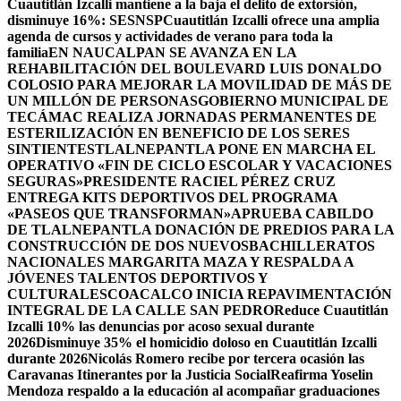
Cuautitlán Izcalli mantiene a la baja el delito de extorsión,
disminuye 16%: SESNSP
Cuautitlán Izcalli ofrece una amplia
agenda de cursos y actividades de verano para toda la
familia
EN NAUCALPAN SE AVANZA EN LA
REHABILITACIÓN DEL BOULEVARD LUIS DONALDO
COLOSIO PARA MEJORAR LA MOVILIDAD DE MÁS DE
UN MILLÓN DE PERSONAS
GOBIERNO MUNICIPAL DE
TECÁMAC REALIZA JORNADAS PERMANENTES DE
ESTERILIZACIÓN EN BENEFICIO DE LOS SERES
SINTIENTES
TLALNEPANTLA PONE EN MARCHA EL
OPERATIVO «FIN DE CICLO ESCOLAR Y VACACIONES
SEGURAS»
PRESIDENTE RACIEL PÉREZ CRUZ
ENTREGA KITS DEPORTIVOS DEL PROGRAMA
«PASEOS QUE TRANSFORMAN»
APRUEBA CABILDO
DE TLALNEPANTLA DONACIÓN DE PREDIOS PARA LA
CONSTRUCCIÓN DE DOS NUEVOSBACHILLERATOS
NACIONALES MARGARITA MAZA Y RESPALDA A
JÓVENES TALENTOS DEPORTIVOS Y
CULTURALES
COACALCO INICIA REPAVIMENTACIÓN
INTEGRAL DE LA CALLE SAN PEDRO
Reduce Cuautitlán
Izcalli 10% las denuncias por acoso sexual durante
2026
Disminuye 35% el homicidio doloso en Cuautitlán Izcalli
durante 2026
Nicolás Romero recibe por tercera ocasión las
Caravanas Itinerantes por la Justicia Social
Reafirma Yoselin
Mendoza respaldo a la educación al acompañar graduaciones