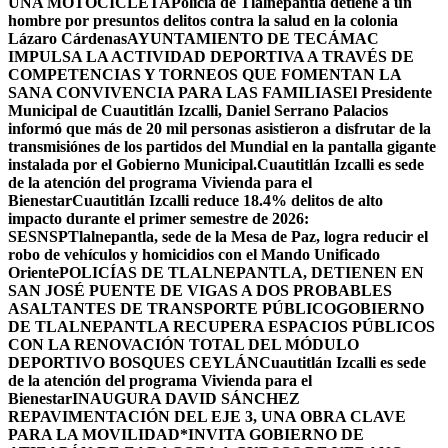
UNA MOTOCICLETA
Policía de Tlalnepantla detiene a un
hombre por presuntos delitos contra la salud en la colonia
Lázaro Cárdenas
AYUNTAMIENTO DE TECÁMAC
IMPULSA LA ACTIVIDAD DEPORTIVA A TRAVÉS DE
COMPETENCIAS Y TORNEOS QUE FOMENTAN LA
SANA CONVIVENCIA PARA LAS FAMILIAS
El Presidente
Municipal de Cuautitlán Izcalli, Daniel Serrano Palacios
informó que más de 20 mil personas asistieron a disfrutar de la
transmisiónes de los partidos del Mundial en la pantalla gigante
instalada por el Gobierno Municipal.
Cuautitlán Izcalli es sede
de la atención del programa Vivienda para el
Bienestar
Cuautitlán Izcalli reduce 18.4% delitos de alto
impacto durante el primer semestre de 2026:
SESNSP
Tlalnepantla, sede de la Mesa de Paz, logra reducir el
robo de vehículos y homicidios con el Mando Unificado
Oriente
POLICÍAS DE TLALNEPANTLA, ​DETIENEN EN
SAN JOSÉ PUENTE DE VIGAS A DOS PROBABLES
ASALTANTES DE TRANSPORTE PÚBLICO
GOBIERNO
DE TLALNEPANTLA RECUPERA ESPACIOS PÚBLICOS
CON LA RENOVACIÓN TOTAL DEL MÓDULO
DEPORTIVO BOSQUES CEYLÁN
Cuautitlán Izcalli es sede
de la atención del programa Vivienda para el
Bienestar
INAUGURA DAVID SÁNCHEZ
REPAVIMENTACIÓN DEL EJE 3, UNA OBRA CLAVE
PARA LA MOVILIDAD
*INVITA GOBIERNO DE