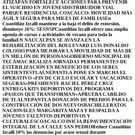
ATIZAPÁN FORTALECE ACCIONES PARA PREVENIR
EL SUICIDIO EN JÓVENES
DISTRIBUIDOR VIAL
PARQUE RESIDENCIAL COACALCO: MOVILIDAD MÁS
ÁGIL Y SEGURA PARA MILES DE FAMILIAS
En
Cuautitlán Izcalli mantiene a la baja el delito de extorsión,
disminuye 16%: SESNSP
Cuautitlán Izcalli ofrece una amplia
agenda de cursos y actividades de verano para toda la
familia
EN NAUCALPAN SE AVANZA EN LA
REHABILITACIÓN DEL BOULEVARD LUIS DONALDO
COLOSIO PARA MEJORAR LA MOVILIDAD DE MÁS DE
UN MILLÓN DE PERSONAS
GOBIERNO MUNICIPAL DE
TECÁMAC REALIZA JORNADAS PERMANENTES DE
ESTERILIZACIÓN EN BENEFICIO DE LOS SERES
SINTIENTES
TLALNEPANTLA PONE EN MARCHA EL
OPERATIVO «FIN DE CICLO ESCOLAR Y VACACIONES
SEGURAS»
PRESIDENTE RACIEL PÉREZ CRUZ
ENTREGA KITS DEPORTIVOS DEL PROGRAMA
«PASEOS QUE TRANSFORMAN»
APRUEBA CABILDO
DE TLALNEPANTLA DONACIÓN DE PREDIOS PARA LA
CONSTRUCCIÓN DE DOS NUEVOSBACHILLERATOS
NACIONALES MARGARITA MAZA Y RESPALDA A
JÓVENES TALENTOS DEPORTIVOS Y
CULTURALES
COACALCO INICIA REPAVIMENTACIÓN
INTEGRAL DE LA CALLE SAN PEDRO
Reduce Cuautitlán
Izcalli 10% las denuncias por acoso sexual durante