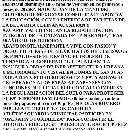
2026
Izcalli disminuye 18% robo de vehículo en los primeros 5
meses de 2026
EN NAUCALPAN DE LA MANO DEL
GOBIERNO DE MÉXICO SE CONSOLIDA EL APOYO A
LA EDUCACIÓN, CON LA ENTREGA DE TARJETAS DE
LA BECA RITA CETINA
NAUCALPAN Y
AZCAPOTZALCO INICIAN LA REHABILITACIÓN
INTEGRAL DE LA CALZADA DE LA NARANJA, TRAS
50 AÑOS DE DETERIORO Y
ABANDONO
TLALNEPANTLA VIVE CON PASIÓN Y
ORGULLO EL PASE DE MÉXICO A LOS DIECISEISAVOS
DE FINAL DESDE EL DESTINO FUTBOLERO DE
TENAYUCA
EL GOBIERNO DE TLALNEPANTLA
INAUGURA OBRAS DE INFRAESTRUCTURA URBANA
Y MEJORAMIENTO VISUAL EN LOMAS DE SAN JUAN
IXHUATEPEC
PEDRO RODRÍGUEZ Y PATY ARÉVALO
CELEBRARON A LOS PAPÁS ATIZAPENSES CON
FUNCIONES DE LUCHA LIBRE
COACALCO IMPULSA
LA REGULARIZACIÓN DEL SUELO PARA PROTEGER
EL PATRIMONIO FAMILIAR
Izcalli hace bailar y canta a
miles de papás en día con el Papi Fest
NICOLÁS ROMERO
IMPULSA EL DEPORTE CON CARRERA
ATLÉTICA
GUARDIA MUNICIPAL PARTICIPA EN
“OPERATIVO FORTALEZA” PARA COMBATIR EL
ROBO DE VEHÍCULOS
EL PRESIDENTE RACIEL PÉREZ
CRUZ CONTINÚA CON LA COLOCACIÓN DE