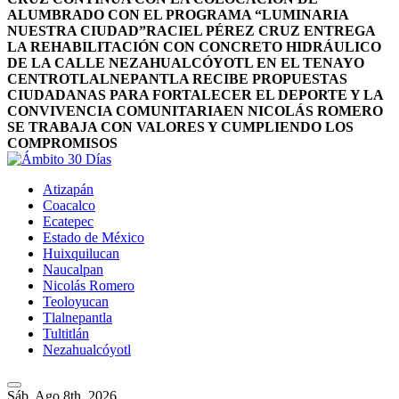
ALUMBRADO CON EL PROGRAMA “LUMINARIA
NUESTRA CIUDAD”
RACIEL PÉREZ CRUZ ENTREGA
LA REHABILITACIÓN CON CONCRETO HIDRÁULICO
DE LA CALLE NEZAHUALCÓYOTL EN EL TENAYO
CENTRO
TLALNEPANTLA RECIBE PROPUESTAS
CIUDADANAS PARA FORTALECER EL DEPORTE Y LA
CONVIVENCIA COMUNITARIA
EN NICOLÁS ROMERO
SE TRABAJA CON VALORES Y CUMPLIENDO LOS
COMPROMISOS
Atizapán
Coacalco
Ecatepec
Estado de México
Huixquilucan
Naucalpan
Nicolás Romero
Teoloyucan
Tlalnepantla
Tultitlán
Nezahualcóyotl
Sáb. Ago 8th, 2026