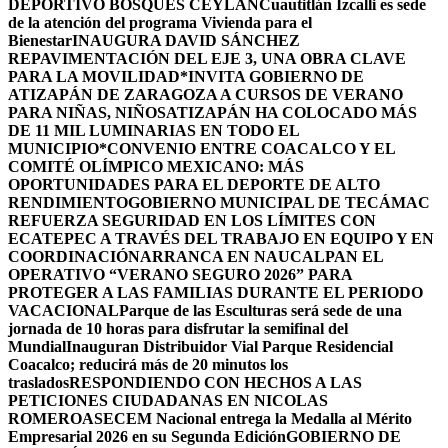
DEPORTIVO BOSQUES CEYLÁN
Cuautitlán Izcalli es sede
de la atención del programa Vivienda para el
Bienestar
INAUGURA DAVID SÁNCHEZ
REPAVIMENTACIÓN DEL EJE 3, UNA OBRA CLAVE
PARA LA MOVILIDAD
*INVITA GOBIERNO DE
ATIZAPÁN DE ZARAGOZA A CURSOS DE VERANO
PARA NIÑAS, NIÑOS
ATIZAPÁN HA COLOCADO MÁS
DE 11 MIL LUMINARIAS EN TODO EL
MUNICIPIO*
CONVENIO ENTRE COACALCO Y EL
COMITÉ OLÍMPICO MEXICANO: MÁS
OPORTUNIDADES PARA EL DEPORTE DE ALTO
RENDIMIENTO
GOBIERNO MUNICIPAL DE TECÁMAC
REFUERZA SEGURIDAD EN LOS LÍMITES CON
ECATEPEC A TRAVÉS DEL TRABAJO EN EQUIPO Y EN
COORDINACIÓN
ARRANCA EN NAUCALPAN EL
OPERATIVO “VERANO SEGURO 2026” PARA
PROTEGER A LAS FAMILIAS DURANTE EL PERIODO
VACACIONAL
Parque de las Esculturas será sede de una
jornada de 10 horas para disfrutar la semifinal del
Mundial
Inauguran Distribuidor Vial Parque Residencial
Coacalco; reducirá más de 20 minutos los
traslados
RESPONDIENDO CON HECHOS A LAS
PETICIONES CIUDADANAS EN NICOLAS
ROMERO
ASECEM Nacional entrega la Medalla al Mérito
Empresarial 2026 en su Segunda Edición
GOBIERNO DE