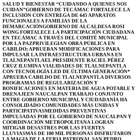
SALUD Y BIENESTAR “CUIDANDO A QUIENES NOS
CUIDAN”
GOBIERNO DE TECÁMAC FORTALECE LA
INCLUSIÓN CON ENTREGA DE 645 APARATOS
FUNCIONALES A FAMILIAS DE LA
DEMARCACIÓN
GOBIERNO DE ALCALDESA ROSI
WONG FORTALECE LA PARTICIPACIÓN CIUDADANA
EN TECÁMAC A TRAVÉS DEL COMITÉ MUNICIPAL
POR LA PAZ
PRIVILEGIAN OBRA PÚBLICA EN
CABILDO; APRUEBAN MODIFICACIONES PARA
IMPULSAR LA INFRAESTRUCTURA URBANA EN
TLALNEPANTLA
EL PRESIDENTE RACIEL PÉREZ
CRUZ ILUMINA VIALIDADES DE TLALNEPANTLA
CON TECNOLOGÍA LED DE ÚLTIMA GENERACIÓN*
APRUEBA CABILDO DE TLALNEPANTLA DIVERSOS
PROGRAMAS DE REGULARIZACIÓN Y
BONIFICACIONES EN MATERIA DE AGUA POTABLE Y
DRENAJE
EN NAUCALPAN TRABAJO CONJUNTO
ENTRE GOBIERNO MUNICIPAL Y CIUDADANÍA HA
CONSOLIDADO COMUNIDADES MÁS UNIDAS Y
PARTICIPATIVAS
MEDIDAS PREVENTIVAS
IMPULSADAS POR EL GOBIERNO DE NAUCALPAN Y
COORDINACIÓN METROPOLITANA LOGRAN
MITIGAR DESASTRES POR LAS FUERTES
LLUVIAS
MÁS DE 100 MIL PERSONAS DISFRUTARON
LA MAGIA DE LA FERIA PATRONAL SAN PEDRO