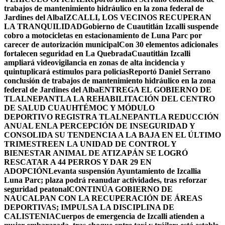
trabajos de mantenimiento hidráulico en la zona federal de
Jardines del Alba
IZCALLI, LOS VECINOS RECUPERAN
LA TRANQUILIDAD
Gobierno de Cuautitlán Izcalli suspende
cobro a motocicletas en estacionamiento de Luna Parc por
carecer de autorización municipal
Con 30 elementos adicionales
fortalecen seguridad en La Quebrada
Cuautitlán Izcalli
ampliará videovigilancia en zonas de alta incidencia y
quintuplicará estímulos para policías
Reportó Daniel Serrano
conclusión de trabajos de mantenimiento hidráulico en la zona
federal de Jardines del Alba
ENTREGA EL GOBIERNO DE
TLALNEPANTLA LA REHABILITACIÓN DEL CENTRO
DE SALUD CUAUHTÉMOC Y MÓDULO
DEPORTIVO
REGISTRA TLALNEPANTLA REDUCCIÓN
ANUAL ENLA PERCEPCIÓN DE INSEGURIDAD Y
CONSOLIDA SU TENDENCIA A LA BAJA EN EL ÚLTIMO
TRIMESTRE
EN LA UNIDAD DE CONTROL Y
BIENESTAR ANIMAL DE ATIZAPÁN SE LOGRÓ
RESCATAR A 44 PERROS Y DAR 29 EN
ADOPCIÓN
Levanta suspensión Ayuntamiento de Izcallia
Luna Parc; plaza podrá reanudar actividades, tras reforzar
seguridad peatonal
CONTINÚA GOBIERNO DE
NAUCALPAN CON LA RECUPERACIÓN DE ÁREAS
DEPORTIVAS; IMPULSA LA DISCIPLINA DE
CALISTENIA
Cuerpos de emergencia de Izcalli atienden a