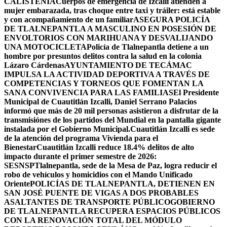
CALISTENIA
Cuerpos de emergencia de Izcalli atienden a
mujer embarazada, tras choque entre taxi y tráiler: está estable
y con acompañamiento de un familiar
ASEGURA POLICÍA
DE TLALNEPANTLA A MASCULINO EN POSESIÓN DE
ENVOLTORIOS CON MARIHUANA Y DESVALIJANDO
UNA MOTOCICLETA
Policía de Tlalnepantla detiene a un
hombre por presuntos delitos contra la salud en la colonia
Lázaro Cárdenas
AYUNTAMIENTO DE TECÁMAC
IMPULSA LA ACTIVIDAD DEPORTIVA A TRAVÉS DE
COMPETENCIAS Y TORNEOS QUE FOMENTAN LA
SANA CONVIVENCIA PARA LAS FAMILIAS
El Presidente
Municipal de Cuautitlán Izcalli, Daniel Serrano Palacios
informó que más de 20 mil personas asistieron a disfrutar de la
transmisiónes de los partidos del Mundial en la pantalla gigante
instalada por el Gobierno Municipal.
Cuautitlán Izcalli es sede
de la atención del programa Vivienda para el
Bienestar
Cuautitlán Izcalli reduce 18.4% delitos de alto
impacto durante el primer semestre de 2026:
SESNSP
Tlalnepantla, sede de la Mesa de Paz, logra reducir el
robo de vehículos y homicidios con el Mando Unificado
Oriente
POLICÍAS DE TLALNEPANTLA, ​DETIENEN EN
SAN JOSÉ PUENTE DE VIGAS A DOS PROBABLES
ASALTANTES DE TRANSPORTE PÚBLICO
GOBIERNO
DE TLALNEPANTLA RECUPERA ESPACIOS PÚBLICOS
CON LA RENOVACIÓN TOTAL DEL MÓDULO