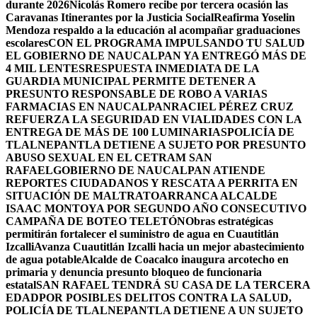
durante 2026
Nicolás Romero recibe por tercera ocasión las
Caravanas Itinerantes por la Justicia Social
Reafirma Yoselin
Mendoza respaldo a la educación al acompañar graduaciones
escolares
CON EL PROGRAMA IMPULSANDO TU SALUD
EL GOBIERNO DE NAUCALPAN YA ENTREGÓ MÁS DE
4 MIL LENTES
RESPUESTA INMEDIATA DE LA
GUARDIA MUNICIPAL PERMITE DETENER A
PRESUNTO RESPONSABLE DE ROBO A VARIAS
FARMACIAS EN NAUCALPAN
RACIEL PÉREZ CRUZ
REFUERZA LA SEGURIDAD EN VIALIDADES CON LA
ENTREGA DE MÁS DE 100 LUMINARIAS
POLICÍA DE
TLALNEPANTLA DETIENE A SUJETO POR PRESUNTO
ABUSO SEXUAL EN EL CETRAM SAN
RAFAEL
GOBIERNO DE NAUCALPAN ATIENDE
REPORTES CIUDADANOS Y RESCATA A PERRITA EN
SITUACIÓN DE MALTRATO
ARRANCA ALCALDE
ISAAC MONTOYA POR SEGUNDO AÑO CONSECUTIVO
CAMPAÑA DE BOTEO TELETÓN
Obras estratégicas
permitirán fortalecer el suministro de agua en Cuautitlán
Izcalli
Avanza Cuautitlán Izcalli hacia un mejor abastecimiento
de agua potable
Alcalde de Coacalco inaugura arcotecho en
primaria y denuncia presunto bloqueo de funcionaria
estatal
SAN RAFAEL TENDRÁ SU CASA DE LA TERCERA
EDAD
POR POSIBLES DELITOS CONTRA LA SALUD,
POLICÍA DE TLALNEPANTLA DETIENE A UN SUJETO