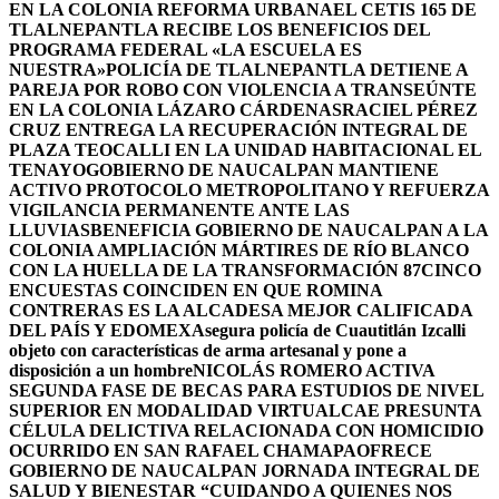
EN LA COLONIA REFORMA URBANA
EL CETIS 165 DE
TLALNEPANTLA RECIBE LOS BENEFICIOS DEL
PROGRAMA FEDERAL «LA ESCUELA ES
NUESTRA»
POLICÍA DE TLALNEPANTLA DETIENE A
PAREJA POR ROBO CON VIOLENCIA A TRANSEÚNTE
EN LA COLONIA LÁZARO CÁRDENAS
RACIEL PÉREZ
CRUZ ENTREGA LA RECUPERACIÓN INTEGRAL DE
PLAZA TEOCALLI EN LA UNIDAD HABITACIONAL EL
TENAYO
GOBIERNO DE NAUCALPAN MANTIENE
ACTIVO PROTOCOLO METROPOLITANO Y REFUERZA
VIGILANCIA PERMANENTE ANTE LAS
LLUVIAS
BENEFICIA GOBIERNO DE NAUCALPAN A LA
COLONIA AMPLIACIÓN MÁRTIRES DE RÍO BLANCO
CON LA HUELLA DE LA TRANSFORMACIÓN 87
CINCO
ENCUESTAS COINCIDEN EN QUE ROMINA
CONTRERAS ES LA ALCADESA MEJOR CALIFICADA
DEL PAÍS Y EDOMEX
Asegura policía de Cuautitlán Izcalli
objeto con características de arma artesanal y pone a
disposición a un hombre
NICOLÁS ROMERO ACTIVA
SEGUNDA FASE DE BECAS PARA ESTUDIOS DE NIVEL
SUPERIOR EN MODALIDAD VIRTUAL
CAE PRESUNTA
CÉLULA DELICTIVA RELACIONADA CON HOMICIDIO
OCURRIDO EN SAN RAFAEL CHAMAPA
OFRECE
GOBIERNO DE NAUCALPAN JORNADA INTEGRAL DE
SALUD Y BIENESTAR “CUIDANDO A QUIENES NOS