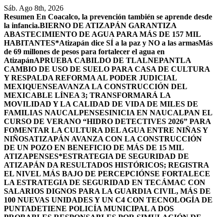
Saltar
Sáb. Ago 8th, 2026
al
Resumen
En Coacalco, la prevención también se aprende desde
contenido
la infancia.
BIERNO DE ATIZAPÁN GARANTIZA
ABASTECIMIENTO DE AGUA PARA MÁS DE 157 MIL
HABITANTES*
Atizapán dice SÍ a la paz y NO a las armas
Más
de 69 millones de pesos para fortalecer el agua en
Atizapán
APRUEBA CABILDO DE TLALNEPANTLA
CAMBIO DE USO DE SUELO PARA CASA DE CULTURA
Y RESPALDA REFORMA AL PODER JUDICIAL
MEXIQUENSE
AVANZA LA CONSTRUCCIÓN DEL
MEXICABLE LÍNEA 3; TRANSFORMARÁ LA
MOVILIDAD Y LA CALIDAD DE VIDA DE MILES DE
FAMILIAS NAUCALPENSES
INICIA EN NAUCALPAN EL
CURSO DE VERANO “HIDRO DETECTIVES 2026” PARA
FOMENTAR LA CULTURA DEL AGUA ENTRE NIÑAS Y
NIÑOS
ATIZAPÁN AVANZA CON LA CONSTRUCCIÓN
DE UN POZO EN BENEFICIO DE MÁS DE 15 MIL
ATIZAPENSES
*ESTRATEGIA DE SEGURIDAD DE
ATIZAPÁN DA RESULTADOS HISTÓRICOS; REGISTRA
EL NIVEL MÁS BAJO DE PERCEPCIÓN
SE FORTALECE
LA ESTRATEGIA DE SEGURIDAD EN TECÁMAC CON
SALARIOS DIGNOS PARA LA GUARDIA CIVIL, MÁS DE
100 NUEVAS UNIDADES Y UN C4 CON TECNOLOGÍA DE
PUNTA
DETIENE POLICÍA MUNICIPAL A DOS