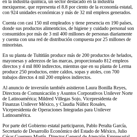
en la industria química, un sector destacado en la industria
mexiquense, que representa el 8.8 por ciento de la economía estatal,
con 924 unidades económicas y más de 32 mil empleos generados.
Cuenta con casi 150 mil empleados y tiene presencia en 190 países,
donde sus productos alimenticios, de higiene y cuidado personal son
consumidos por más de 3 mil 400 millones de personas diariamente
y cuenta con una red de distribución compuesta por 25 millones de
minoristas.
En su planta de Tultitlán produce más de 200 productos de helados,
mayonesas y aderezos de las marcas, proporcionado 812 empleos
directos y 4 mil 800 indirectos, mientras que en su planta de Lerma
produce 250 productos, entre caldos, sopas y atoles, con 700
trabajos directos 4 mil 200 empleos indirectos.
Al anuncio de inversión también asistieron Laura Bonilla Reyes,
Directora de Comunicación y Asuntos Corporativos Unilever Norte
de Latinoamérica; Mildred Villegas Sojo, Vicepresidenta de
Finanzas Unilever México, y Claudia Núñez Rosales,
Vicepresidenta de Operaciones Integradas para Unilever
Latinoamérica.
Por parte del Gobierno estatal participaron, Pablo Peralta García,
Secretario de Desarrollo Económico del Estado de México, Julio
César Guerrero Martín, Director General de Atención Empresarial