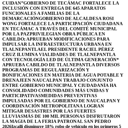
CUIDAN”
GOBIERNO DE TECÁMAC FORTALECE LA
INCLUSIÓN CON ENTREGA DE 645 APARATOS
FUNCIONALES A FAMILIAS DE LA
DEMARCACIÓN
GOBIERNO DE ALCALDESA ROSI
WONG FORTALECE LA PARTICIPACIÓN CIUDADANA
EN TECÁMAC A TRAVÉS DEL COMITÉ MUNICIPAL
POR LA PAZ
PRIVILEGIAN OBRA PÚBLICA EN
CABILDO; APRUEBAN MODIFICACIONES PARA
IMPULSAR LA INFRAESTRUCTURA URBANA EN
TLALNEPANTLA
EL PRESIDENTE RACIEL PÉREZ
CRUZ ILUMINA VIALIDADES DE TLALNEPANTLA
CON TECNOLOGÍA LED DE ÚLTIMA GENERACIÓN*
APRUEBA CABILDO DE TLALNEPANTLA DIVERSOS
PROGRAMAS DE REGULARIZACIÓN Y
BONIFICACIONES EN MATERIA DE AGUA POTABLE Y
DRENAJE
EN NAUCALPAN TRABAJO CONJUNTO
ENTRE GOBIERNO MUNICIPAL Y CIUDADANÍA HA
CONSOLIDADO COMUNIDADES MÁS UNIDAS Y
PARTICIPATIVAS
MEDIDAS PREVENTIVAS
IMPULSADAS POR EL GOBIERNO DE NAUCALPAN Y
COORDINACIÓN METROPOLITANA LOGRAN
MITIGAR DESASTRES POR LAS FUERTES
LLUVIAS
MÁS DE 100 MIL PERSONAS DISFRUTARON
LA MAGIA DE LA FERIA PATRONAL SAN PEDRO
2026
Izcalli disminuye 18% robo de vehículo en los primeros 5