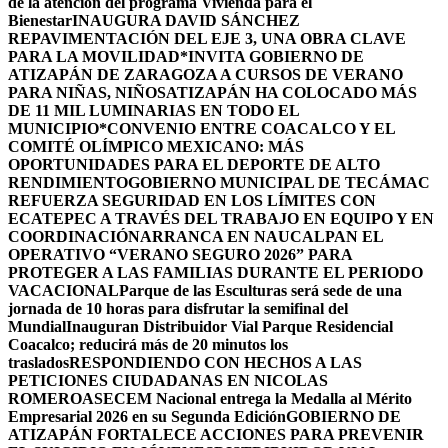
de la atención del programa Vivienda para el
Bienestar
INAUGURA DAVID SÁNCHEZ
REPAVIMENTACIÓN DEL EJE 3, UNA OBRA CLAVE
PARA LA MOVILIDAD
*INVITA GOBIERNO DE
ATIZAPÁN DE ZARAGOZA A CURSOS DE VERANO
PARA NIÑAS, NIÑOS
ATIZAPÁN HA COLOCADO MÁS
DE 11 MIL LUMINARIAS EN TODO EL
MUNICIPIO*
CONVENIO ENTRE COACALCO Y EL
COMITÉ OLÍMPICO MEXICANO: MÁS
OPORTUNIDADES PARA EL DEPORTE DE ALTO
RENDIMIENTO
GOBIERNO MUNICIPAL DE TECÁMAC
REFUERZA SEGURIDAD EN LOS LÍMITES CON
ECATEPEC A TRAVÉS DEL TRABAJO EN EQUIPO Y EN
COORDINACIÓN
ARRANCA EN NAUCALPAN EL
OPERATIVO “VERANO SEGURO 2026” PARA
PROTEGER A LAS FAMILIAS DURANTE EL PERIODO
VACACIONAL
Parque de las Esculturas será sede de una
jornada de 10 horas para disfrutar la semifinal del
Mundial
Inauguran Distribuidor Vial Parque Residencial
Coacalco; reducirá más de 20 minutos los
traslados
RESPONDIENDO CON HECHOS A LAS
PETICIONES CIUDADANAS EN NICOLAS
ROMERO
ASECEM Nacional entrega la Medalla al Mérito
Empresarial 2026 en su Segunda Edición
GOBIERNO DE
ATIZAPÁN FORTALECE ACCIONES PARA PREVENIR