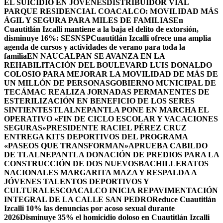
EL SUICIDIO EN JÓVENES
DISTRIBUIDOR VIAL
PARQUE RESIDENCIAL COACALCO: MOVILIDAD MÁS
ÁGIL Y SEGURA PARA MILES DE FAMILIAS
En
Cuautitlán Izcalli mantiene a la baja el delito de extorsión,
disminuye 16%: SESNSP
Cuautitlán Izcalli ofrece una amplia
agenda de cursos y actividades de verano para toda la
familia
EN NAUCALPAN SE AVANZA EN LA
REHABILITACIÓN DEL BOULEVARD LUIS DONALDO
COLOSIO PARA MEJORAR LA MOVILIDAD DE MÁS DE
UN MILLÓN DE PERSONAS
GOBIERNO MUNICIPAL DE
TECÁMAC REALIZA JORNADAS PERMANENTES DE
ESTERILIZACIÓN EN BENEFICIO DE LOS SERES
SINTIENTES
TLALNEPANTLA PONE EN MARCHA EL
OPERATIVO «FIN DE CICLO ESCOLAR Y VACACIONES
SEGURAS»
PRESIDENTE RACIEL PÉREZ CRUZ
ENTREGA KITS DEPORTIVOS DEL PROGRAMA
«PASEOS QUE TRANSFORMAN»
APRUEBA CABILDO
DE TLALNEPANTLA DONACIÓN DE PREDIOS PARA LA
CONSTRUCCIÓN DE DOS NUEVOSBACHILLERATOS
NACIONALES MARGARITA MAZA Y RESPALDA A
JÓVENES TALENTOS DEPORTIVOS Y
CULTURALES
COACALCO INICIA REPAVIMENTACIÓN
INTEGRAL DE LA CALLE SAN PEDRO
Reduce Cuautitlán
Izcalli 10% las denuncias por acoso sexual durante
2026
Disminuye 35% el homicidio doloso en Cuautitlán Izcalli