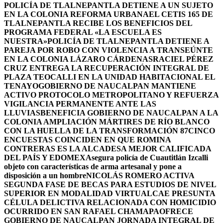
POLICÍA DE TLALNEPANTLA DETIENE A UN SUJETO
EN LA COLONIA REFORMA URBANA
EL CETIS 165 DE
TLALNEPANTLA RECIBE LOS BENEFICIOS DEL
PROGRAMA FEDERAL «LA ESCUELA ES
NUESTRA»
POLICÍA DE TLALNEPANTLA DETIENE A
PAREJA POR ROBO CON VIOLENCIA A TRANSEÚNTE
EN LA COLONIA LÁZARO CÁRDENAS
RACIEL PÉREZ
CRUZ ENTREGA LA RECUPERACIÓN INTEGRAL DE
PLAZA TEOCALLI EN LA UNIDAD HABITACIONAL EL
TENAYO
GOBIERNO DE NAUCALPAN MANTIENE
ACTIVO PROTOCOLO METROPOLITANO Y REFUERZA
VIGILANCIA PERMANENTE ANTE LAS
LLUVIAS
BENEFICIA GOBIERNO DE NAUCALPAN A LA
COLONIA AMPLIACIÓN MÁRTIRES DE RÍO BLANCO
CON LA HUELLA DE LA TRANSFORMACIÓN 87
CINCO
ENCUESTAS COINCIDEN EN QUE ROMINA
CONTRERAS ES LA ALCADESA MEJOR CALIFICADA
DEL PAÍS Y EDOMEX
Asegura policía de Cuautitlán Izcalli
objeto con características de arma artesanal y pone a
disposición a un hombre
NICOLÁS ROMERO ACTIVA
SEGUNDA FASE DE BECAS PARA ESTUDIOS DE NIVEL
SUPERIOR EN MODALIDAD VIRTUAL
CAE PRESUNTA
CÉLULA DELICTIVA RELACIONADA CON HOMICIDIO
OCURRIDO EN SAN RAFAEL CHAMAPA
OFRECE
GOBIERNO DE NAUCALPAN JORNADA INTEGRAL DE