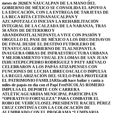
meses de 2026
EN NAUCALPAN DE LA MANO DEL
GOBIERNO DE MÉXICO SE CONSOLIDA EL APOYO A
LA EDUCACIÓN, CON LA ENTREGA DE TARJETAS DE
LA BECA RITA CETINA
NAUCALPAN Y
AZCAPOTZALCO INICIAN LA REHABILITACIÓN
INTEGRAL DE LA CALZADA DE LA NARANJA, TRAS
50 AÑOS DE DETERIORO Y
ABANDONO
TLALNEPANTLA VIVE CON PASIÓN Y
ORGULLO EL PASE DE MÉXICO A LOS DIECISEISAVOS
DE FINAL DESDE EL DESTINO FUTBOLERO DE
TENAYUCA
EL GOBIERNO DE TLALNEPANTLA
INAUGURA OBRAS DE INFRAESTRUCTURA URBANA
Y MEJORAMIENTO VISUAL EN LOMAS DE SAN JUAN
IXHUATEPEC
PEDRO RODRÍGUEZ Y PATY ARÉVALO
CELEBRARON A LOS PAPÁS ATIZAPENSES CON
FUNCIONES DE LUCHA LIBRE
COACALCO IMPULSA
LA REGULARIZACIÓN DEL SUELO PARA PROTEGER
EL PATRIMONIO FAMILIAR
Izcalli hace bailar y canta a
miles de papás en día con el Papi Fest
NICOLÁS ROMERO
IMPULSA EL DEPORTE CON CARRERA
ATLÉTICA
GUARDIA MUNICIPAL PARTICIPA EN
“OPERATIVO FORTALEZA” PARA COMBATIR EL
ROBO DE VEHÍCULOS
EL PRESIDENTE RACIEL PÉREZ
CRUZ CONTINÚA CON LA COLOCACIÓN DE
ALUMBRADO CON EL PROGRAMA “LUMINARIA