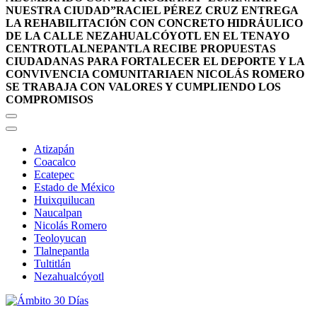
NUESTRA CIUDAD”
RACIEL PÉREZ CRUZ ENTREGA
LA REHABILITACIÓN CON CONCRETO HIDRÁULICO
DE LA CALLE NEZAHUALCÓYOTL EN EL TENAYO
CENTRO
TLALNEPANTLA RECIBE PROPUESTAS
CIUDADANAS PARA FORTALECER EL DEPORTE Y LA
CONVIVENCIA COMUNITARIA
EN NICOLÁS ROMERO
SE TRABAJA CON VALORES Y CUMPLIENDO LOS
COMPROMISOS
Atizapán
Coacalco
Ecatepec
Estado de México
Huixquilucan
Naucalpan
Nicolás Romero
Teoloyucan
Tlalnepantla
Tultitlán
Nezahualcóyotl