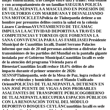
mujer embarazada, tras choque entre taxi y tráiler: está estable
y con acompañamiento de un familiar
ASEGURA POLICÍA
DE TLALNEPANTLA A MASCULINO EN POSESIÓN DE
ENVOLTORIOS CON MARIHUANA Y DESVALIJANDO
UNA MOTOCICLETA
Policía de Tlalnepantla detiene a un
hombre por presuntos delitos contra la salud en la colonia
Lázaro Cárdenas
AYUNTAMIENTO DE TECÁMAC
IMPULSA LA ACTIVIDAD DEPORTIVA A TRAVÉS DE
COMPETENCIAS Y TORNEOS QUE FOMENTAN LA
SANA CONVIVENCIA PARA LAS FAMILIAS
El Presidente
Municipal de Cuautitlán Izcalli, Daniel Serrano Palacios
informó que más de 20 mil personas asistieron a disfrutar de la
transmisiónes de los partidos del Mundial en la pantalla gigante
instalada por el Gobierno Municipal.
Cuautitlán Izcalli es sede
de la atención del programa Vivienda para el
Bienestar
Cuautitlán Izcalli reduce 18.4% delitos de alto
impacto durante el primer semestre de 2026:
SESNSP
Tlalnepantla, sede de la Mesa de Paz, logra reducir el
robo de vehículos y homicidios con el Mando Unificado
Oriente
POLICÍAS DE TLALNEPANTLA, ​DETIENEN EN
SAN JOSÉ PUENTE DE VIGAS A DOS PROBABLES
ASALTANTES DE TRANSPORTE PÚBLICO
GOBIERNO
DE TLALNEPANTLA RECUPERA ESPACIOS PÚBLICOS
CON LA RENOVACIÓN TOTAL DEL MÓDULO
DEPORTIVO BOSQUES CEYLÁN
Cuautitlán Izcalli es sede