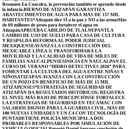
Resumen
En Coacalco, la prevención también se aprende desde
la infancia.
BIERNO DE ATIZAPÁN GARANTIZA
ABASTECIMIENTO DE AGUA PARA MÁS DE 157 MIL
HABITANTES*
Atizapán dice SÍ a la paz y NO a las armas
Más
de 69 millones de pesos para fortalecer el agua en
Atizapán
APRUEBA CABILDO DE TLALNEPANTLA
CAMBIO DE USO DE SUELO PARA CASA DE CULTURA
Y RESPALDA REFORMA AL PODER JUDICIAL
MEXIQUENSE
AVANZA LA CONSTRUCCIÓN DEL
MEXICABLE LÍNEA 3; TRANSFORMARÁ LA
MOVILIDAD Y LA CALIDAD DE VIDA DE MILES DE
FAMILIAS NAUCALPENSES
INICIA EN NAUCALPAN EL
CURSO DE VERANO “HIDRO DETECTIVES 2026” PARA
FOMENTAR LA CULTURA DEL AGUA ENTRE NIÑAS Y
NIÑOS
ATIZAPÁN AVANZA CON LA CONSTRUCCIÓN
DE UN POZO EN BENEFICIO DE MÁS DE 15 MIL
ATIZAPENSES
*ESTRATEGIA DE SEGURIDAD DE
ATIZAPÁN DA RESULTADOS HISTÓRICOS; REGISTRA
EL NIVEL MÁS BAJO DE PERCEPCIÓN
SE FORTALECE
LA ESTRATEGIA DE SEGURIDAD EN TECÁMAC CON
SALARIOS DIGNOS PARA LA GUARDIA CIVIL, MÁS DE
100 NUEVAS UNIDADES Y UN C4 CON TECNOLOGÍA DE
PUNTA
DETIENE POLICÍA MUNICIPAL A DOS
PROBABLES RESPONSABLES POR SIMULACIÓN DE
VEHÍCULO OFICIAL
Reportó Daniel Serrano conclusión de