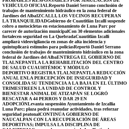
PROBABLES RESPONSABLES POR SIMULACIÓN DE
VEHÍCULO OFICIAL
Reportó Daniel Serrano conclusión de
trabajos de mantenimiento hidráulico en la zona federal de
Jardines del Alba
IZCALLI, LOS VECINOS RECUPERAN
LA TRANQUILIDAD
Gobierno de Cuautitlán Izcalli suspende
cobro a motocicletas en estacionamiento de Luna Parc por
carecer de autorización municipal
Con 30 elementos adicionales
fortalecen seguridad en La Quebrada
Cuautitlán Izcalli
ampliará videovigilancia en zonas de alta incidencia y
quintuplicará estímulos para policías
Reportó Daniel Serrano
conclusión de trabajos de mantenimiento hidráulico en la zona
federal de Jardines del Alba
ENTREGA EL GOBIERNO DE
TLALNEPANTLA LA REHABILITACIÓN DEL CENTRO
DE SALUD CUAUHTÉMOC Y MÓDULO
DEPORTIVO
REGISTRA TLALNEPANTLA REDUCCIÓN
ANUAL ENLA PERCEPCIÓN DE INSEGURIDAD Y
CONSOLIDA SU TENDENCIA A LA BAJA EN EL ÚLTIMO
TRIMESTRE
EN LA UNIDAD DE CONTROL Y
BIENESTAR ANIMAL DE ATIZAPÁN SE LOGRÓ
RESCATAR A 44 PERROS Y DAR 29 EN
ADOPCIÓN
Levanta suspensión Ayuntamiento de Izcallia
Luna Parc; plaza podrá reanudar actividades, tras reforzar
seguridad peatonal
CONTINÚA GOBIERNO DE
NAUCALPAN CON LA RECUPERACIÓN DE ÁREAS
DEPORTIVAS; IMPULSA LA DISCIPLINA DE