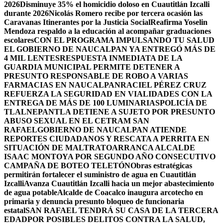
2026
Disminuye 35% el homicidio doloso en Cuautitlán Izcalli
durante 2026
Nicolás Romero recibe por tercera ocasión las
Caravanas Itinerantes por la Justicia Social
Reafirma Yoselin
Mendoza respaldo a la educación al acompañar graduaciones
escolares
CON EL PROGRAMA IMPULSANDO TU SALUD
EL GOBIERNO DE NAUCALPAN YA ENTREGÓ MÁS DE
4 MIL LENTES
RESPUESTA INMEDIATA DE LA
GUARDIA MUNICIPAL PERMITE DETENER A
PRESUNTO RESPONSABLE DE ROBO A VARIAS
FARMACIAS EN NAUCALPAN
RACIEL PÉREZ CRUZ
REFUERZA LA SEGURIDAD EN VIALIDADES CON LA
ENTREGA DE MÁS DE 100 LUMINARIAS
POLICÍA DE
TLALNEPANTLA DETIENE A SUJETO POR PRESUNTO
ABUSO SEXUAL EN EL CETRAM SAN
RAFAEL
GOBIERNO DE NAUCALPAN ATIENDE
REPORTES CIUDADANOS Y RESCATA A PERRITA EN
SITUACIÓN DE MALTRATO
ARRANCA ALCALDE
ISAAC MONTOYA POR SEGUNDO AÑO CONSECUTIVO
CAMPAÑA DE BOTEO TELETÓN
Obras estratégicas
permitirán fortalecer el suministro de agua en Cuautitlán
Izcalli
Avanza Cuautitlán Izcalli hacia un mejor abastecimiento
de agua potable
Alcalde de Coacalco inaugura arcotecho en
primaria y denuncia presunto bloqueo de funcionaria
estatal
SAN RAFAEL TENDRÁ SU CASA DE LA TERCERA
EDAD
POR POSIBLES DELITOS CONTRA LA SALUD,