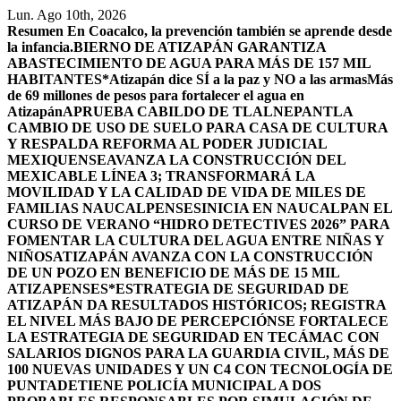
Saltar
Lun. Ago 10th, 2026
al
Resumen
En Coacalco, la prevención también se aprende desde
contenido
la infancia.
BIERNO DE ATIZAPÁN GARANTIZA
ABASTECIMIENTO DE AGUA PARA MÁS DE 157 MIL
HABITANTES*
Atizapán dice SÍ a la paz y NO a las armas
Más
de 69 millones de pesos para fortalecer el agua en
Atizapán
APRUEBA CABILDO DE TLALNEPANTLA
CAMBIO DE USO DE SUELO PARA CASA DE CULTURA
Y RESPALDA REFORMA AL PODER JUDICIAL
MEXIQUENSE
AVANZA LA CONSTRUCCIÓN DEL
MEXICABLE LÍNEA 3; TRANSFORMARÁ LA
MOVILIDAD Y LA CALIDAD DE VIDA DE MILES DE
FAMILIAS NAUCALPENSES
INICIA EN NAUCALPAN EL
CURSO DE VERANO “HIDRO DETECTIVES 2026” PARA
FOMENTAR LA CULTURA DEL AGUA ENTRE NIÑAS Y
NIÑOS
ATIZAPÁN AVANZA CON LA CONSTRUCCIÓN
DE UN POZO EN BENEFICIO DE MÁS DE 15 MIL
ATIZAPENSES
*ESTRATEGIA DE SEGURIDAD DE
ATIZAPÁN DA RESULTADOS HISTÓRICOS; REGISTRA
EL NIVEL MÁS BAJO DE PERCEPCIÓN
SE FORTALECE
LA ESTRATEGIA DE SEGURIDAD EN TECÁMAC CON
SALARIOS DIGNOS PARA LA GUARDIA CIVIL, MÁS DE
100 NUEVAS UNIDADES Y UN C4 CON TECNOLOGÍA DE
PUNTA
DETIENE POLICÍA MUNICIPAL A DOS