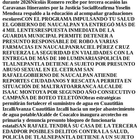
durante 2026
Nicolás Romero recibe por tercera ocasión las
Caravanas Itinerantes por la Justicia Social
Reafirma Yoselin
Mendoza respaldo a la educación al acompañar graduaciones
escolares
CON EL PROGRAMA IMPULSANDO TU SALUD
EL GOBIERNO DE NAUCALPAN YA ENTREGÓ MÁS DE
4 MIL LENTES
RESPUESTA INMEDIATA DE LA
GUARDIA MUNICIPAL PERMITE DETENER A
PRESUNTO RESPONSABLE DE ROBO A VARIAS
FARMACIAS EN NAUCALPAN
RACIEL PÉREZ CRUZ
REFUERZA LA SEGURIDAD EN VIALIDADES CON LA
ENTREGA DE MÁS DE 100 LUMINARIAS
POLICÍA DE
TLALNEPANTLA DETIENE A SUJETO POR PRESUNTO
ABUSO SEXUAL EN EL CETRAM SAN
RAFAEL
GOBIERNO DE NAUCALPAN ATIENDE
REPORTES CIUDADANOS Y RESCATA A PERRITA EN
SITUACIÓN DE MALTRATO
ARRANCA ALCALDE
ISAAC MONTOYA POR SEGUNDO AÑO CONSECUTIVO
CAMPAÑA DE BOTEO TELETÓN
Obras estratégicas
permitirán fortalecer el suministro de agua en Cuautitlán
Izcalli
Avanza Cuautitlán Izcalli hacia un mejor abastecimiento
de agua potable
Alcalde de Coacalco inaugura arcotecho en
primaria y denuncia presunto bloqueo de funcionaria
estatal
SAN RAFAEL TENDRÁ SU CASA DE LA TERCERA
EDAD
POR POSIBLES DELITOS CONTRA LA SALUD,
POLICÍA DE TLALNEPANTLA DETIENE A UN SUJETO