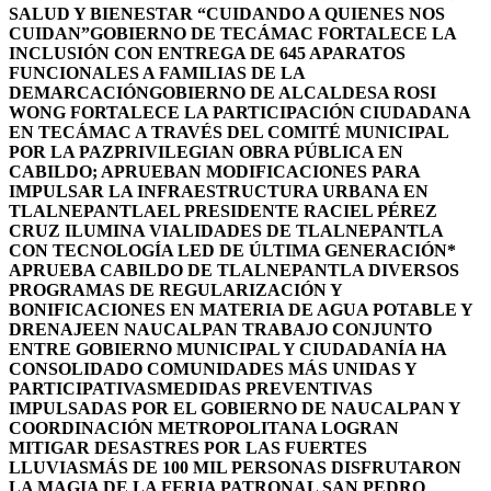
SALUD Y BIENESTAR “CUIDANDO A QUIENES NOS
CUIDAN”
GOBIERNO DE TECÁMAC FORTALECE LA
INCLUSIÓN CON ENTREGA DE 645 APARATOS
FUNCIONALES A FAMILIAS DE LA
DEMARCACIÓN
GOBIERNO DE ALCALDESA ROSI
WONG FORTALECE LA PARTICIPACIÓN CIUDADANA
EN TECÁMAC A TRAVÉS DEL COMITÉ MUNICIPAL
POR LA PAZ
PRIVILEGIAN OBRA PÚBLICA EN
CABILDO; APRUEBAN MODIFICACIONES PARA
IMPULSAR LA INFRAESTRUCTURA URBANA EN
TLALNEPANTLA
EL PRESIDENTE RACIEL PÉREZ
CRUZ ILUMINA VIALIDADES DE TLALNEPANTLA
CON TECNOLOGÍA LED DE ÚLTIMA GENERACIÓN*
APRUEBA CABILDO DE TLALNEPANTLA DIVERSOS
PROGRAMAS DE REGULARIZACIÓN Y
BONIFICACIONES EN MATERIA DE AGUA POTABLE Y
DRENAJE
EN NAUCALPAN TRABAJO CONJUNTO
ENTRE GOBIERNO MUNICIPAL Y CIUDADANÍA HA
CONSOLIDADO COMUNIDADES MÁS UNIDAS Y
PARTICIPATIVAS
MEDIDAS PREVENTIVAS
IMPULSADAS POR EL GOBIERNO DE NAUCALPAN Y
COORDINACIÓN METROPOLITANA LOGRAN
MITIGAR DESASTRES POR LAS FUERTES
LLUVIAS
MÁS DE 100 MIL PERSONAS DISFRUTARON
LA MAGIA DE LA FERIA PATRONAL SAN PEDRO