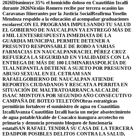
2026
Disminuye 35% el homicidio doloso en Cuautitlán Izcalli
durante 2026
Nicolás Romero recibe por tercera ocasión las
Caravanas Itinerantes por la Justicia Social
Reafirma Yoselin
Mendoza respaldo a la educación al acompañar graduaciones
escolares
CON EL PROGRAMA IMPULSANDO TU SALUD
EL GOBIERNO DE NAUCALPAN YA ENTREGÓ MÁS DE
4 MIL LENTES
RESPUESTA INMEDIATA DE LA
GUARDIA MUNICIPAL PERMITE DETENER A
PRESUNTO RESPONSABLE DE ROBO A VARIAS
FARMACIAS EN NAUCALPAN
RACIEL PÉREZ CRUZ
REFUERZA LA SEGURIDAD EN VIALIDADES CON LA
ENTREGA DE MÁS DE 100 LUMINARIAS
POLICÍA DE
TLALNEPANTLA DETIENE A SUJETO POR PRESUNTO
ABUSO SEXUAL EN EL CETRAM SAN
RAFAEL
GOBIERNO DE NAUCALPAN ATIENDE
REPORTES CIUDADANOS Y RESCATA A PERRITA EN
SITUACIÓN DE MALTRATO
ARRANCA ALCALDE
ISAAC MONTOYA POR SEGUNDO AÑO CONSECUTIVO
CAMPAÑA DE BOTEO TELETÓN
Obras estratégicas
permitirán fortalecer el suministro de agua en Cuautitlán
Izcalli
Avanza Cuautitlán Izcalli hacia un mejor abastecimiento
de agua potable
Alcalde de Coacalco inaugura arcotecho en
primaria y denuncia presunto bloqueo de funcionaria
estatal
SAN RAFAEL TENDRÁ SU CASA DE LA TERCERA
EDAD
POR POSIBLES DELITOS CONTRA LA SALUD,