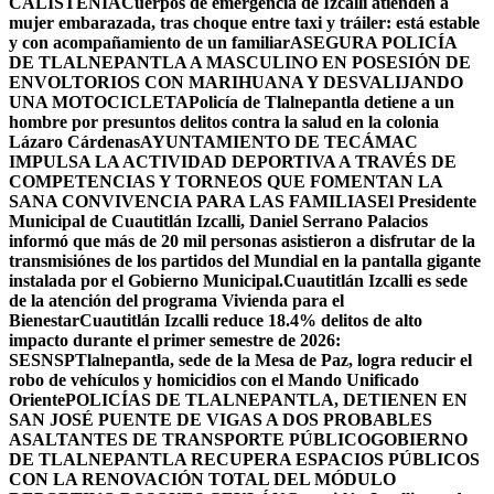
CALISTENIA
Cuerpos de emergencia de Izcalli atienden a
mujer embarazada, tras choque entre taxi y tráiler: está estable
y con acompañamiento de un familiar
ASEGURA POLICÍA
DE TLALNEPANTLA A MASCULINO EN POSESIÓN DE
ENVOLTORIOS CON MARIHUANA Y DESVALIJANDO
UNA MOTOCICLETA
Policía de Tlalnepantla detiene a un
hombre por presuntos delitos contra la salud en la colonia
Lázaro Cárdenas
AYUNTAMIENTO DE TECÁMAC
IMPULSA LA ACTIVIDAD DEPORTIVA A TRAVÉS DE
COMPETENCIAS Y TORNEOS QUE FOMENTAN LA
SANA CONVIVENCIA PARA LAS FAMILIAS
El Presidente
Municipal de Cuautitlán Izcalli, Daniel Serrano Palacios
informó que más de 20 mil personas asistieron a disfrutar de la
transmisiónes de los partidos del Mundial en la pantalla gigante
instalada por el Gobierno Municipal.
Cuautitlán Izcalli es sede
de la atención del programa Vivienda para el
Bienestar
Cuautitlán Izcalli reduce 18.4% delitos de alto
impacto durante el primer semestre de 2026:
SESNSP
Tlalnepantla, sede de la Mesa de Paz, logra reducir el
robo de vehículos y homicidios con el Mando Unificado
Oriente
POLICÍAS DE TLALNEPANTLA, ​DETIENEN EN
SAN JOSÉ PUENTE DE VIGAS A DOS PROBABLES
ASALTANTES DE TRANSPORTE PÚBLICO
GOBIERNO
DE TLALNEPANTLA RECUPERA ESPACIOS PÚBLICOS
CON LA RENOVACIÓN TOTAL DEL MÓDULO