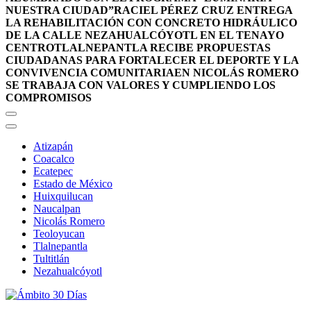
NUESTRA CIUDAD”
RACIEL PÉREZ CRUZ ENTREGA
LA REHABILITACIÓN CON CONCRETO HIDRÁULICO
DE LA CALLE NEZAHUALCÓYOTL EN EL TENAYO
CENTRO
TLALNEPANTLA RECIBE PROPUESTAS
CIUDADANAS PARA FORTALECER EL DEPORTE Y LA
CONVIVENCIA COMUNITARIA
EN NICOLÁS ROMERO
SE TRABAJA CON VALORES Y CUMPLIENDO LOS
COMPROMISOS
Atizapán
Coacalco
Ecatepec
Estado de México
Huixquilucan
Naucalpan
Nicolás Romero
Teoloyucan
Tlalnepantla
Tultitlán
Nezahualcóyotl