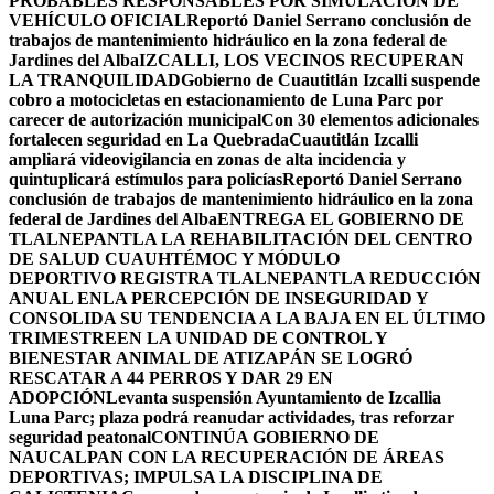
PROBABLES RESPONSABLES POR SIMULACIÓN DE
VEHÍCULO OFICIAL
Reportó Daniel Serrano conclusión de
trabajos de mantenimiento hidráulico en la zona federal de
Jardines del Alba
IZCALLI, LOS VECINOS RECUPERAN
LA TRANQUILIDAD
Gobierno de Cuautitlán Izcalli suspende
cobro a motocicletas en estacionamiento de Luna Parc por
carecer de autorización municipal
Con 30 elementos adicionales
fortalecen seguridad en La Quebrada
Cuautitlán Izcalli
ampliará videovigilancia en zonas de alta incidencia y
quintuplicará estímulos para policías
Reportó Daniel Serrano
conclusión de trabajos de mantenimiento hidráulico en la zona
federal de Jardines del Alba
ENTREGA EL GOBIERNO DE
TLALNEPANTLA LA REHABILITACIÓN DEL CENTRO
DE SALUD CUAUHTÉMOC Y MÓDULO
DEPORTIVO
REGISTRA TLALNEPANTLA REDUCCIÓN
ANUAL ENLA PERCEPCIÓN DE INSEGURIDAD Y
CONSOLIDA SU TENDENCIA A LA BAJA EN EL ÚLTIMO
TRIMESTRE
EN LA UNIDAD DE CONTROL Y
BIENESTAR ANIMAL DE ATIZAPÁN SE LOGRÓ
RESCATAR A 44 PERROS Y DAR 29 EN
ADOPCIÓN
Levanta suspensión Ayuntamiento de Izcallia
Luna Parc; plaza podrá reanudar actividades, tras reforzar
seguridad peatonal
CONTINÚA GOBIERNO DE
NAUCALPAN CON LA RECUPERACIÓN DE ÁREAS
DEPORTIVAS; IMPULSA LA DISCIPLINA DE