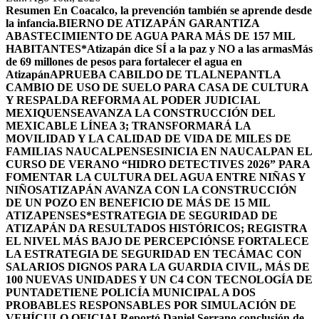
Resumen
En Coacalco, la prevención también se aprende desde
la infancia.
BIERNO DE ATIZAPÁN GARANTIZA
ABASTECIMIENTO DE AGUA PARA MÁS DE 157 MIL
HABITANTES*
Atizapán dice SÍ a la paz y NO a las armas
Más
de 69 millones de pesos para fortalecer el agua en
Atizapán
APRUEBA CABILDO DE TLALNEPANTLA
CAMBIO DE USO DE SUELO PARA CASA DE CULTURA
Y RESPALDA REFORMA AL PODER JUDICIAL
MEXIQUENSE
AVANZA LA CONSTRUCCIÓN DEL
MEXICABLE LÍNEA 3; TRANSFORMARÁ LA
MOVILIDAD Y LA CALIDAD DE VIDA DE MILES DE
FAMILIAS NAUCALPENSES
INICIA EN NAUCALPAN EL
CURSO DE VERANO “HIDRO DETECTIVES 2026” PARA
FOMENTAR LA CULTURA DEL AGUA ENTRE NIÑAS Y
NIÑOS
ATIZAPÁN AVANZA CON LA CONSTRUCCIÓN
DE UN POZO EN BENEFICIO DE MÁS DE 15 MIL
ATIZAPENSES
*ESTRATEGIA DE SEGURIDAD DE
ATIZAPÁN DA RESULTADOS HISTÓRICOS; REGISTRA
EL NIVEL MÁS BAJO DE PERCEPCIÓN
SE FORTALECE
LA ESTRATEGIA DE SEGURIDAD EN TECÁMAC CON
SALARIOS DIGNOS PARA LA GUARDIA CIVIL, MÁS DE
100 NUEVAS UNIDADES Y UN C4 CON TECNOLOGÍA DE
PUNTA
DETIENE POLICÍA MUNICIPAL A DOS
PROBABLES RESPONSABLES POR SIMULACIÓN DE
VEHÍCULO OFICIAL
Reportó Daniel Serrano conclusión de