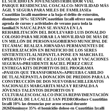
EL SUICIDIO EN JÓVENES
DISTRIBUIDOR VIAL
PARQUE RESIDENCIAL COACALCO: MOVILIDAD MÁS
ÁGIL Y SEGURA PARA MILES DE FAMILIAS
En
Cuautitlán Izcalli mantiene a la baja el delito de extorsión,
disminuye 16%: SESNSP
Cuautitlán Izcalli ofrece una amplia
agenda de cursos y actividades de verano para toda la
familia
EN NAUCALPAN SE AVANZA EN LA
REHABILITACIÓN DEL BOULEVARD LUIS DONALDO
COLOSIO PARA MEJORAR LA MOVILIDAD DE MÁS DE
UN MILLÓN DE PERSONAS
GOBIERNO MUNICIPAL DE
TECÁMAC REALIZA JORNADAS PERMANENTES DE
ESTERILIZACIÓN EN BENEFICIO DE LOS SERES
SINTIENTES
TLALNEPANTLA PONE EN MARCHA EL
OPERATIVO «FIN DE CICLO ESCOLAR Y VACACIONES
SEGURAS»
PRESIDENTE RACIEL PÉREZ CRUZ
ENTREGA KITS DEPORTIVOS DEL PROGRAMA
«PASEOS QUE TRANSFORMAN»
APRUEBA CABILDO
DE TLALNEPANTLA DONACIÓN DE PREDIOS PARA LA
CONSTRUCCIÓN DE DOS NUEVOSBACHILLERATOS
NACIONALES MARGARITA MAZA Y RESPALDA A
JÓVENES TALENTOS DEPORTIVOS Y
CULTURALES
COACALCO INICIA REPAVIMENTACIÓN
INTEGRAL DE LA CALLE SAN PEDRO
Reduce Cuautitlán
Izcalli 10% las denuncias por acoso sexual durante
2026
Disminuye 35% el homicidio doloso en Cuautitlán Izcalli