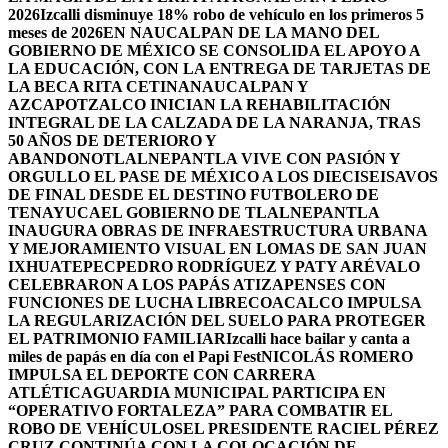
2026
Izcalli disminuye 18% robo de vehículo en los primeros 5
meses de 2026
EN NAUCALPAN DE LA MANO DEL
GOBIERNO DE MÉXICO SE CONSOLIDA EL APOYO A
LA EDUCACIÓN, CON LA ENTREGA DE TARJETAS DE
LA BECA RITA CETINA
NAUCALPAN Y
AZCAPOTZALCO INICIAN LA REHABILITACIÓN
INTEGRAL DE LA CALZADA DE LA NARANJA, TRAS
50 AÑOS DE DETERIORO Y
ABANDONO
TLALNEPANTLA VIVE CON PASIÓN Y
ORGULLO EL PASE DE MÉXICO A LOS DIECISEISAVOS
DE FINAL DESDE EL DESTINO FUTBOLERO DE
TENAYUCA
EL GOBIERNO DE TLALNEPANTLA
INAUGURA OBRAS DE INFRAESTRUCTURA URBANA
Y MEJORAMIENTO VISUAL EN LOMAS DE SAN JUAN
IXHUATEPEC
PEDRO RODRÍGUEZ Y PATY ARÉVALO
CELEBRARON A LOS PAPÁS ATIZAPENSES CON
FUNCIONES DE LUCHA LIBRE
COACALCO IMPULSA
LA REGULARIZACIÓN DEL SUELO PARA PROTEGER
EL PATRIMONIO FAMILIAR
Izcalli hace bailar y canta a
miles de papás en día con el Papi Fest
NICOLÁS ROMERO
IMPULSA EL DEPORTE CON CARRERA
ATLÉTICA
GUARDIA MUNICIPAL PARTICIPA EN
“OPERATIVO FORTALEZA” PARA COMBATIR EL
ROBO DE VEHÍCULOS
EL PRESIDENTE RACIEL PÉREZ
CRUZ CONTINÚA CON LA COLOCACIÓN DE