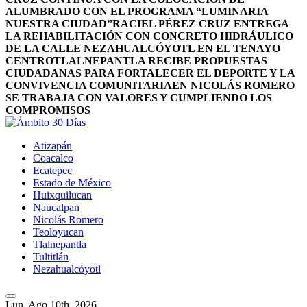
ALUMBRADO CON EL PROGRAMA “LUMINARIA
NUESTRA CIUDAD”
RACIEL PÉREZ CRUZ ENTREGA
LA REHABILITACIÓN CON CONCRETO HIDRÁULICO
DE LA CALLE NEZAHUALCÓYOTL EN EL TENAYO
CENTRO
TLALNEPANTLA RECIBE PROPUESTAS
CIUDADANAS PARA FORTALECER EL DEPORTE Y LA
CONVIVENCIA COMUNITARIA
EN NICOLÁS ROMERO
SE TRABAJA CON VALORES Y CUMPLIENDO LOS
COMPROMISOS
Atizapán
Coacalco
Ecatepec
Estado de México
Huixquilucan
Naucalpan
Nicolás Romero
Teoloyucan
Tlalnepantla
Tultitlán
Nezahualcóyotl
Lun. Ago 10th, 2026