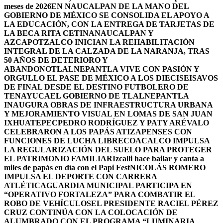
meses de 2026
EN NAUCALPAN DE LA MANO DEL
GOBIERNO DE MÉXICO SE CONSOLIDA EL APOYO A
LA EDUCACIÓN, CON LA ENTREGA DE TARJETAS DE
LA BECA RITA CETINA
NAUCALPAN Y
AZCAPOTZALCO INICIAN LA REHABILITACIÓN
INTEGRAL DE LA CALZADA DE LA NARANJA, TRAS
50 AÑOS DE DETERIORO Y
ABANDONO
TLALNEPANTLA VIVE CON PASIÓN Y
ORGULLO EL PASE DE MÉXICO A LOS DIECISEISAVOS
DE FINAL DESDE EL DESTINO FUTBOLERO DE
TENAYUCA
EL GOBIERNO DE TLALNEPANTLA
INAUGURA OBRAS DE INFRAESTRUCTURA URBANA
Y MEJORAMIENTO VISUAL EN LOMAS DE SAN JUAN
IXHUATEPEC
PEDRO RODRÍGUEZ Y PATY ARÉVALO
CELEBRARON A LOS PAPÁS ATIZAPENSES CON
FUNCIONES DE LUCHA LIBRE
COACALCO IMPULSA
LA REGULARIZACIÓN DEL SUELO PARA PROTEGER
EL PATRIMONIO FAMILIAR
Izcalli hace bailar y canta a
miles de papás en día con el Papi Fest
NICOLÁS ROMERO
IMPULSA EL DEPORTE CON CARRERA
ATLÉTICA
GUARDIA MUNICIPAL PARTICIPA EN
“OPERATIVO FORTALEZA” PARA COMBATIR EL
ROBO DE VEHÍCULOS
EL PRESIDENTE RACIEL PÉREZ
CRUZ CONTINÚA CON LA COLOCACIÓN DE
ALUMBRADO CON EL PROGRAMA “LUMINARIA