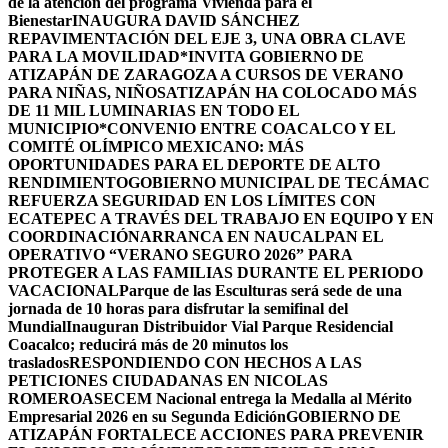
de la atención del programa Vivienda para el
Bienestar
INAUGURA DAVID SÁNCHEZ
REPAVIMENTACIÓN DEL EJE 3, UNA OBRA CLAVE
PARA LA MOVILIDAD
*INVITA GOBIERNO DE
ATIZAPÁN DE ZARAGOZA A CURSOS DE VERANO
PARA NIÑAS, NIÑOS
ATIZAPÁN HA COLOCADO MÁS
DE 11 MIL LUMINARIAS EN TODO EL
MUNICIPIO*
CONVENIO ENTRE COACALCO Y EL
COMITÉ OLÍMPICO MEXICANO: MÁS
OPORTUNIDADES PARA EL DEPORTE DE ALTO
RENDIMIENTO
GOBIERNO MUNICIPAL DE TECÁMAC
REFUERZA SEGURIDAD EN LOS LÍMITES CON
ECATEPEC A TRAVÉS DEL TRABAJO EN EQUIPO Y EN
COORDINACIÓN
ARRANCA EN NAUCALPAN EL
OPERATIVO “VERANO SEGURO 2026” PARA
PROTEGER A LAS FAMILIAS DURANTE EL PERIODO
VACACIONAL
Parque de las Esculturas será sede de una
jornada de 10 horas para disfrutar la semifinal del
Mundial
Inauguran Distribuidor Vial Parque Residencial
Coacalco; reducirá más de 20 minutos los
traslados
RESPONDIENDO CON HECHOS A LAS
PETICIONES CIUDADANAS EN NICOLAS
ROMERO
ASECEM Nacional entrega la Medalla al Mérito
Empresarial 2026 en su Segunda Edición
GOBIERNO DE
ATIZAPÁN FORTALECE ACCIONES PARA PREVENIR