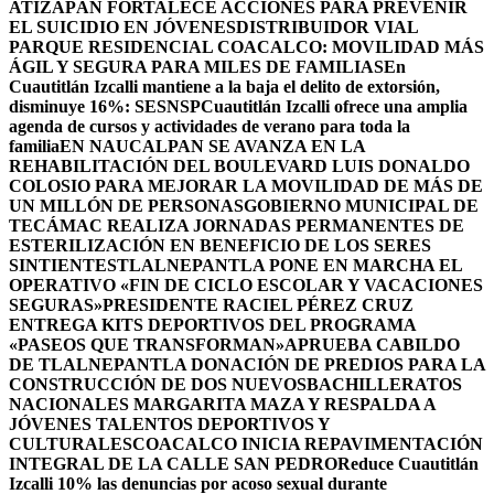
ATIZAPÁN FORTALECE ACCIONES PARA PREVENIR
EL SUICIDIO EN JÓVENES
DISTRIBUIDOR VIAL
PARQUE RESIDENCIAL COACALCO: MOVILIDAD MÁS
ÁGIL Y SEGURA PARA MILES DE FAMILIAS
En
Cuautitlán Izcalli mantiene a la baja el delito de extorsión,
disminuye 16%: SESNSP
Cuautitlán Izcalli ofrece una amplia
agenda de cursos y actividades de verano para toda la
familia
EN NAUCALPAN SE AVANZA EN LA
REHABILITACIÓN DEL BOULEVARD LUIS DONALDO
COLOSIO PARA MEJORAR LA MOVILIDAD DE MÁS DE
UN MILLÓN DE PERSONAS
GOBIERNO MUNICIPAL DE
TECÁMAC REALIZA JORNADAS PERMANENTES DE
ESTERILIZACIÓN EN BENEFICIO DE LOS SERES
SINTIENTES
TLALNEPANTLA PONE EN MARCHA EL
OPERATIVO «FIN DE CICLO ESCOLAR Y VACACIONES
SEGURAS»
PRESIDENTE RACIEL PÉREZ CRUZ
ENTREGA KITS DEPORTIVOS DEL PROGRAMA
«PASEOS QUE TRANSFORMAN»
APRUEBA CABILDO
DE TLALNEPANTLA DONACIÓN DE PREDIOS PARA LA
CONSTRUCCIÓN DE DOS NUEVOSBACHILLERATOS
NACIONALES MARGARITA MAZA Y RESPALDA A
JÓVENES TALENTOS DEPORTIVOS Y
CULTURALES
COACALCO INICIA REPAVIMENTACIÓN
INTEGRAL DE LA CALLE SAN PEDRO
Reduce Cuautitlán
Izcalli 10% las denuncias por acoso sexual durante