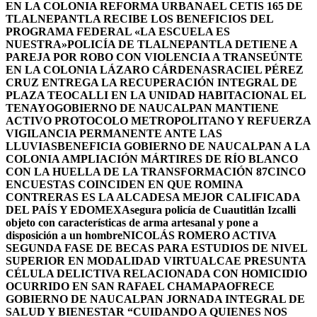
EN LA COLONIA REFORMA URBANA
EL CETIS 165 DE
TLALNEPANTLA RECIBE LOS BENEFICIOS DEL
PROGRAMA FEDERAL «LA ESCUELA ES
NUESTRA»
POLICÍA DE TLALNEPANTLA DETIENE A
PAREJA POR ROBO CON VIOLENCIA A TRANSEÚNTE
EN LA COLONIA LÁZARO CÁRDENAS
RACIEL PÉREZ
CRUZ ENTREGA LA RECUPERACIÓN INTEGRAL DE
PLAZA TEOCALLI EN LA UNIDAD HABITACIONAL EL
TENAYO
GOBIERNO DE NAUCALPAN MANTIENE
ACTIVO PROTOCOLO METROPOLITANO Y REFUERZA
VIGILANCIA PERMANENTE ANTE LAS
LLUVIAS
BENEFICIA GOBIERNO DE NAUCALPAN A LA
COLONIA AMPLIACIÓN MÁRTIRES DE RÍO BLANCO
CON LA HUELLA DE LA TRANSFORMACIÓN 87
CINCO
ENCUESTAS COINCIDEN EN QUE ROMINA
CONTRERAS ES LA ALCADESA MEJOR CALIFICADA
DEL PAÍS Y EDOMEX
Asegura policía de Cuautitlán Izcalli
objeto con características de arma artesanal y pone a
disposición a un hombre
NICOLÁS ROMERO ACTIVA
SEGUNDA FASE DE BECAS PARA ESTUDIOS DE NIVEL
SUPERIOR EN MODALIDAD VIRTUAL
CAE PRESUNTA
CÉLULA DELICTIVA RELACIONADA CON HOMICIDIO
OCURRIDO EN SAN RAFAEL CHAMAPA
OFRECE
GOBIERNO DE NAUCALPAN JORNADA INTEGRAL DE
SALUD Y BIENESTAR “CUIDANDO A QUIENES NOS