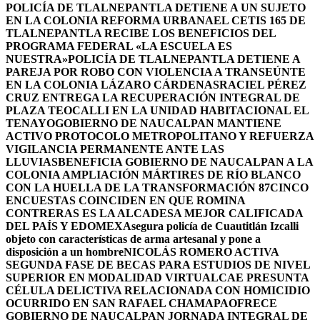
POLICÍA DE TLALNEPANTLA DETIENE A UN SUJETO
EN LA COLONIA REFORMA URBANA
EL CETIS 165 DE
TLALNEPANTLA RECIBE LOS BENEFICIOS DEL
PROGRAMA FEDERAL «LA ESCUELA ES
NUESTRA»
POLICÍA DE TLALNEPANTLA DETIENE A
PAREJA POR ROBO CON VIOLENCIA A TRANSEÚNTE
EN LA COLONIA LÁZARO CÁRDENAS
RACIEL PÉREZ
CRUZ ENTREGA LA RECUPERACIÓN INTEGRAL DE
PLAZA TEOCALLI EN LA UNIDAD HABITACIONAL EL
TENAYO
GOBIERNO DE NAUCALPAN MANTIENE
ACTIVO PROTOCOLO METROPOLITANO Y REFUERZA
VIGILANCIA PERMANENTE ANTE LAS
LLUVIAS
BENEFICIA GOBIERNO DE NAUCALPAN A LA
COLONIA AMPLIACIÓN MÁRTIRES DE RÍO BLANCO
CON LA HUELLA DE LA TRANSFORMACIÓN 87
CINCO
ENCUESTAS COINCIDEN EN QUE ROMINA
CONTRERAS ES LA ALCADESA MEJOR CALIFICADA
DEL PAÍS Y EDOMEX
Asegura policía de Cuautitlán Izcalli
objeto con características de arma artesanal y pone a
disposición a un hombre
NICOLÁS ROMERO ACTIVA
SEGUNDA FASE DE BECAS PARA ESTUDIOS DE NIVEL
SUPERIOR EN MODALIDAD VIRTUAL
CAE PRESUNTA
CÉLULA DELICTIVA RELACIONADA CON HOMICIDIO
OCURRIDO EN SAN RAFAEL CHAMAPA
OFRECE
GOBIERNO DE NAUCALPAN JORNADA INTEGRAL DE