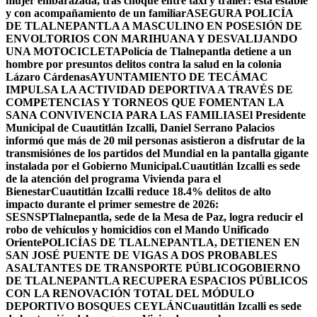
mujer embarazada, tras choque entre taxi y tráiler: está estable
y con acompañamiento de un familiar
ASEGURA POLICÍA
DE TLALNEPANTLA A MASCULINO EN POSESIÓN DE
ENVOLTORIOS CON MARIHUANA Y DESVALIJANDO
UNA MOTOCICLETA
Policía de Tlalnepantla detiene a un
hombre por presuntos delitos contra la salud en la colonia
Lázaro Cárdenas
AYUNTAMIENTO DE TECÁMAC
IMPULSA LA ACTIVIDAD DEPORTIVA A TRAVÉS DE
COMPETENCIAS Y TORNEOS QUE FOMENTAN LA
SANA CONVIVENCIA PARA LAS FAMILIAS
El Presidente
Municipal de Cuautitlán Izcalli, Daniel Serrano Palacios
informó que más de 20 mil personas asistieron a disfrutar de la
transmisiónes de los partidos del Mundial en la pantalla gigante
instalada por el Gobierno Municipal.
Cuautitlán Izcalli es sede
de la atención del programa Vivienda para el
Bienestar
Cuautitlán Izcalli reduce 18.4% delitos de alto
impacto durante el primer semestre de 2026:
SESNSP
Tlalnepantla, sede de la Mesa de Paz, logra reducir el
robo de vehículos y homicidios con el Mando Unificado
Oriente
POLICÍAS DE TLALNEPANTLA, ​DETIENEN EN
SAN JOSÉ PUENTE DE VIGAS A DOS PROBABLES
ASALTANTES DE TRANSPORTE PÚBLICO
GOBIERNO
DE TLALNEPANTLA RECUPERA ESPACIOS PÚBLICOS
CON LA RENOVACIÓN TOTAL DEL MÓDULO
DEPORTIVO BOSQUES CEYLÁN
Cuautitlán Izcalli es sede