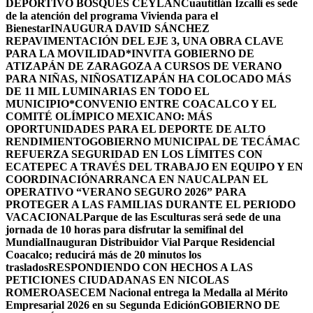
DEPORTIVO BOSQUES CEYLÁN
Cuautitlán Izcalli es sede
de la atención del programa Vivienda para el
Bienestar
INAUGURA DAVID SÁNCHEZ
REPAVIMENTACIÓN DEL EJE 3, UNA OBRA CLAVE
PARA LA MOVILIDAD
*INVITA GOBIERNO DE
ATIZAPÁN DE ZARAGOZA A CURSOS DE VERANO
PARA NIÑAS, NIÑOS
ATIZAPÁN HA COLOCADO MÁS
DE 11 MIL LUMINARIAS EN TODO EL
MUNICIPIO*
CONVENIO ENTRE COACALCO Y EL
COMITÉ OLÍMPICO MEXICANO: MÁS
OPORTUNIDADES PARA EL DEPORTE DE ALTO
RENDIMIENTO
GOBIERNO MUNICIPAL DE TECÁMAC
REFUERZA SEGURIDAD EN LOS LÍMITES CON
ECATEPEC A TRAVÉS DEL TRABAJO EN EQUIPO Y EN
COORDINACIÓN
ARRANCA EN NAUCALPAN EL
OPERATIVO “VERANO SEGURO 2026” PARA
PROTEGER A LAS FAMILIAS DURANTE EL PERIODO
VACACIONAL
Parque de las Esculturas será sede de una
jornada de 10 horas para disfrutar la semifinal del
Mundial
Inauguran Distribuidor Vial Parque Residencial
Coacalco; reducirá más de 20 minutos los
traslados
RESPONDIENDO CON HECHOS A LAS
PETICIONES CIUDADANAS EN NICOLAS
ROMERO
ASECEM Nacional entrega la Medalla al Mérito
Empresarial 2026 en su Segunda Edición
GOBIERNO DE