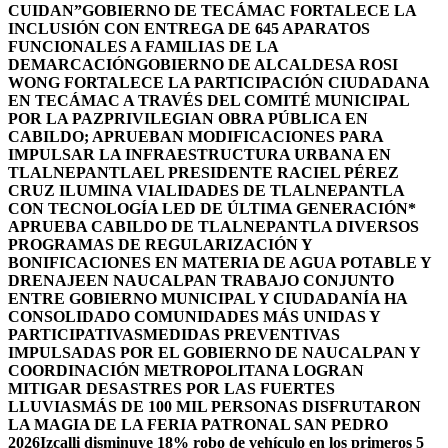
CUIDAN”
GOBIERNO DE TECÁMAC FORTALECE LA
INCLUSIÓN CON ENTREGA DE 645 APARATOS
FUNCIONALES A FAMILIAS DE LA
DEMARCACIÓN
GOBIERNO DE ALCALDESA ROSI
WONG FORTALECE LA PARTICIPACIÓN CIUDADANA
EN TECÁMAC A TRAVÉS DEL COMITÉ MUNICIPAL
POR LA PAZ
PRIVILEGIAN OBRA PÚBLICA EN
CABILDO; APRUEBAN MODIFICACIONES PARA
IMPULSAR LA INFRAESTRUCTURA URBANA EN
TLALNEPANTLA
EL PRESIDENTE RACIEL PÉREZ
CRUZ ILUMINA VIALIDADES DE TLALNEPANTLA
CON TECNOLOGÍA LED DE ÚLTIMA GENERACIÓN*
APRUEBA CABILDO DE TLALNEPANTLA DIVERSOS
PROGRAMAS DE REGULARIZACIÓN Y
BONIFICACIONES EN MATERIA DE AGUA POTABLE Y
DRENAJE
EN NAUCALPAN TRABAJO CONJUNTO
ENTRE GOBIERNO MUNICIPAL Y CIUDADANÍA HA
CONSOLIDADO COMUNIDADES MÁS UNIDAS Y
PARTICIPATIVAS
MEDIDAS PREVENTIVAS
IMPULSADAS POR EL GOBIERNO DE NAUCALPAN Y
COORDINACIÓN METROPOLITANA LOGRAN
MITIGAR DESASTRES POR LAS FUERTES
LLUVIAS
MÁS DE 100 MIL PERSONAS DISFRUTARON
LA MAGIA DE LA FERIA PATRONAL SAN PEDRO
2026
Izcalli disminuye 18% robo de vehículo en los primeros 5