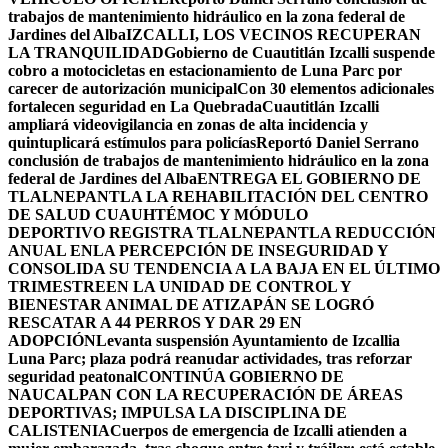
trabajos de mantenimiento hidráulico en la zona federal de
Jardines del Alba
IZCALLI, LOS VECINOS RECUPERAN
LA TRANQUILIDAD
Gobierno de Cuautitlán Izcalli suspende
cobro a motocicletas en estacionamiento de Luna Parc por
carecer de autorización municipal
Con 30 elementos adicionales
fortalecen seguridad en La Quebrada
Cuautitlán Izcalli
ampliará videovigilancia en zonas de alta incidencia y
quintuplicará estímulos para policías
Reportó Daniel Serrano
conclusión de trabajos de mantenimiento hidráulico en la zona
federal de Jardines del Alba
ENTREGA EL GOBIERNO DE
TLALNEPANTLA LA REHABILITACIÓN DEL CENTRO
DE SALUD CUAUHTÉMOC Y MÓDULO
DEPORTIVO
REGISTRA TLALNEPANTLA REDUCCIÓN
ANUAL ENLA PERCEPCIÓN DE INSEGURIDAD Y
CONSOLIDA SU TENDENCIA A LA BAJA EN EL ÚLTIMO
TRIMESTRE
EN LA UNIDAD DE CONTROL Y
BIENESTAR ANIMAL DE ATIZAPÁN SE LOGRÓ
RESCATAR A 44 PERROS Y DAR 29 EN
ADOPCIÓN
Levanta suspensión Ayuntamiento de Izcallia
Luna Parc; plaza podrá reanudar actividades, tras reforzar
seguridad peatonal
CONTINÚA GOBIERNO DE
NAUCALPAN CON LA RECUPERACIÓN DE ÁREAS
DEPORTIVAS; IMPULSA LA DISCIPLINA DE
CALISTENIA
Cuerpos de emergencia de Izcalli atienden a