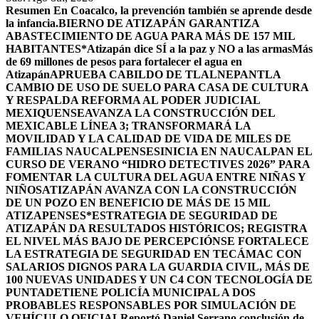
Resumen
En Coacalco, la prevención también se aprende desde
la infancia.
BIERNO DE ATIZAPÁN GARANTIZA
ABASTECIMIENTO DE AGUA PARA MÁS DE 157 MIL
HABITANTES*
Atizapán dice SÍ a la paz y NO a las armas
Más
de 69 millones de pesos para fortalecer el agua en
Atizapán
APRUEBA CABILDO DE TLALNEPANTLA
CAMBIO DE USO DE SUELO PARA CASA DE CULTURA
Y RESPALDA REFORMA AL PODER JUDICIAL
MEXIQUENSE
AVANZA LA CONSTRUCCIÓN DEL
MEXICABLE LÍNEA 3; TRANSFORMARÁ LA
MOVILIDAD Y LA CALIDAD DE VIDA DE MILES DE
FAMILIAS NAUCALPENSES
INICIA EN NAUCALPAN EL
CURSO DE VERANO “HIDRO DETECTIVES 2026” PARA
FOMENTAR LA CULTURA DEL AGUA ENTRE NIÑAS Y
NIÑOS
ATIZAPÁN AVANZA CON LA CONSTRUCCIÓN
DE UN POZO EN BENEFICIO DE MÁS DE 15 MIL
ATIZAPENSES
*ESTRATEGIA DE SEGURIDAD DE
ATIZAPÁN DA RESULTADOS HISTÓRICOS; REGISTRA
EL NIVEL MÁS BAJO DE PERCEPCIÓN
SE FORTALECE
LA ESTRATEGIA DE SEGURIDAD EN TECÁMAC CON
SALARIOS DIGNOS PARA LA GUARDIA CIVIL, MÁS DE
100 NUEVAS UNIDADES Y UN C4 CON TECNOLOGÍA DE
PUNTA
DETIENE POLICÍA MUNICIPAL A DOS
PROBABLES RESPONSABLES POR SIMULACIÓN DE
VEHÍCULO OFICIAL
Reportó Daniel Serrano conclusión de