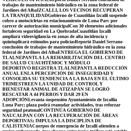
trabajos de mantenimiento hidráulico en la zona federal de
Jardines del Alba
IZCALLI, LOS VECINOS RECUPERAN
LA TRANQUILIDAD
Gobierno de Cuautitlán Izcalli suspende
cobro a motocicletas en estacionamiento de Luna Parc por
carecer de autorización municipal
Con 30 elementos adicionales
fortalecen seguridad en La Quebrada
Cuautitlán Izcalli
ampliará videovigilancia en zonas de alta incidencia y
quintuplicará estímulos para policías
Reportó Daniel Serrano
conclusión de trabajos de mantenimiento hidráulico en la zona
federal de Jardines del Alba
ENTREGA EL GOBIERNO DE
TLALNEPANTLA LA REHABILITACIÓN DEL CENTRO
DE SALUD CUAUHTÉMOC Y MÓDULO
DEPORTIVO
REGISTRA TLALNEPANTLA REDUCCIÓN
ANUAL ENLA PERCEPCIÓN DE INSEGURIDAD Y
CONSOLIDA SU TENDENCIA A LA BAJA EN EL ÚLTIMO
TRIMESTRE
EN LA UNIDAD DE CONTROL Y
BIENESTAR ANIMAL DE ATIZAPÁN SE LOGRÓ
RESCATAR A 44 PERROS Y DAR 29 EN
ADOPCIÓN
Levanta suspensión Ayuntamiento de Izcallia
Luna Parc; plaza podrá reanudar actividades, tras reforzar
seguridad peatonal
CONTINÚA GOBIERNO DE
NAUCALPAN CON LA RECUPERACIÓN DE ÁREAS
DEPORTIVAS; IMPULSA LA DISCIPLINA DE
CALISTENIA
Cuerpos de emergencia de Izcalli atienden a