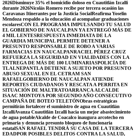
2026
Disminuye 35% el homicidio doloso en Cuautitlán Izcalli
durante 2026
Nicolás Romero recibe por tercera ocasión las
Caravanas Itinerantes por la Justicia Social
Reafirma Yoselin
Mendoza respaldo a la educación al acompañar graduaciones
escolares
CON EL PROGRAMA IMPULSANDO TU SALUD
EL GOBIERNO DE NAUCALPAN YA ENTREGÓ MÁS DE
4 MIL LENTES
RESPUESTA INMEDIATA DE LA
GUARDIA MUNICIPAL PERMITE DETENER A
PRESUNTO RESPONSABLE DE ROBO A VARIAS
FARMACIAS EN NAUCALPAN
RACIEL PÉREZ CRUZ
REFUERZA LA SEGURIDAD EN VIALIDADES CON LA
ENTREGA DE MÁS DE 100 LUMINARIAS
POLICÍA DE
TLALNEPANTLA DETIENE A SUJETO POR PRESUNTO
ABUSO SEXUAL EN EL CETRAM SAN
RAFAEL
GOBIERNO DE NAUCALPAN ATIENDE
REPORTES CIUDADANOS Y RESCATA A PERRITA EN
SITUACIÓN DE MALTRATO
ARRANCA ALCALDE
ISAAC MONTOYA POR SEGUNDO AÑO CONSECUTIVO
CAMPAÑA DE BOTEO TELETÓN
Obras estratégicas
permitirán fortalecer el suministro de agua en Cuautitlán
Izcalli
Avanza Cuautitlán Izcalli hacia un mejor abastecimiento
de agua potable
Alcalde de Coacalco inaugura arcotecho en
primaria y denuncia presunto bloqueo de funcionaria
estatal
SAN RAFAEL TENDRÁ SU CASA DE LA TERCERA
EDAD
POR POSIBLES DELITOS CONTRA LA SALUD,