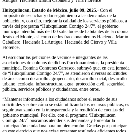
Antigua, Hacienda Martín Caballero y Villa Florence
Huixquilucan, Estado de México, julio 09, 2025
.- Con el
propósito de escuchar y dar seguimiento a las demandas de la
población y, con ello, mejorar la calidad de los servicios públicos, a
través del programa “Huixquilucan Contigo 24/7”, el gobierno
municipal atendió más de 100 solicitudes de habitantes de la colonia
Jesús del Monte, así como de los fraccionamientos Hacienda Martín
Caballero, Hacienda La Antigua, Hacienda del Ciervo y Villa
Florence.
Al escuchar las peticiones de vecinos e integrantes de las
asociaciones de colonos de dichos fraccionamientos, la presidenta
municipal, Romina Contreras Carrasco, subrayó que, en esta jornada
de “Huixquilucan Contigo 24/7”, se atendieron diversas solicitudes
de áreas como desarrollo agropecuario, desarrollo social, desarrollo
urbano, ecología, infraestructura, agua, protección civil, seguridad
pública, servicios públicos y ciudadanos, entre otros.
“Mantener informados a los ciudadanos sobre el estado de sus
solicitudes y sobre cómo se están utilizando los recursos públicos, es
seguir avanzando en la transparencia y la rendición de cuentas del
gobierno municipal. Por ello, con el programa ‘Huixquilucan
Contigo 24/7´ buscamos atender sus demandas y fomentar la
participación ciudadana para un bien común. Gracias por participar
en este ejercicio que nos exige presentar resultados eficientes todos