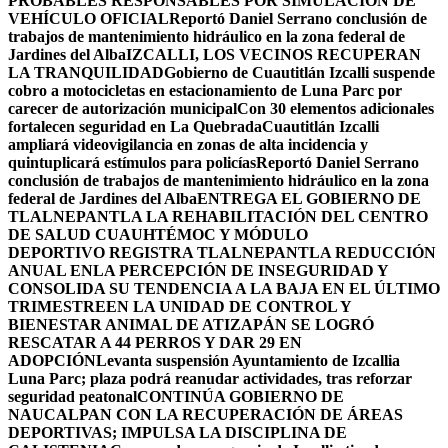
PROBABLES RESPONSABLES POR SIMULACIÓN DE
VEHÍCULO OFICIAL
Reportó Daniel Serrano conclusión de
trabajos de mantenimiento hidráulico en la zona federal de
Jardines del Alba
IZCALLI, LOS VECINOS RECUPERAN
LA TRANQUILIDAD
Gobierno de Cuautitlán Izcalli suspende
cobro a motocicletas en estacionamiento de Luna Parc por
carecer de autorización municipal
Con 30 elementos adicionales
fortalecen seguridad en La Quebrada
Cuautitlán Izcalli
ampliará videovigilancia en zonas de alta incidencia y
quintuplicará estímulos para policías
Reportó Daniel Serrano
conclusión de trabajos de mantenimiento hidráulico en la zona
federal de Jardines del Alba
ENTREGA EL GOBIERNO DE
TLALNEPANTLA LA REHABILITACIÓN DEL CENTRO
DE SALUD CUAUHTÉMOC Y MÓDULO
DEPORTIVO
REGISTRA TLALNEPANTLA REDUCCIÓN
ANUAL ENLA PERCEPCIÓN DE INSEGURIDAD Y
CONSOLIDA SU TENDENCIA A LA BAJA EN EL ÚLTIMO
TRIMESTRE
EN LA UNIDAD DE CONTROL Y
BIENESTAR ANIMAL DE ATIZAPÁN SE LOGRÓ
RESCATAR A 44 PERROS Y DAR 29 EN
ADOPCIÓN
Levanta suspensión Ayuntamiento de Izcallia
Luna Parc; plaza podrá reanudar actividades, tras reforzar
seguridad peatonal
CONTINÚA GOBIERNO DE
NAUCALPAN CON LA RECUPERACIÓN DE ÁREAS
DEPORTIVAS; IMPULSA LA DISCIPLINA DE