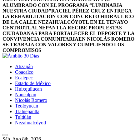
ALUMBRADO CON EL PROGRAMA “LUMINARIA
NUESTRA CIUDAD”
RACIEL PÉREZ CRUZ ENTREGA
LA REHABILITACIÓN CON CONCRETO HIDRÁULICO
DE LA CALLE NEZAHUALCÓYOTL EN EL TENAYO
CENTRO
TLALNEPANTLA RECIBE PROPUESTAS
CIUDADANAS PARA FORTALECER EL DEPORTE Y LA
CONVIVENCIA COMUNITARIA
EN NICOLÁS ROMERO
SE TRABAJA CON VALORES Y CUMPLIENDO LOS
COMPROMISOS
Atizapán
Coacalco
Ecatepec
Estado de México
Huixquilucan
Naucalpan
Nicolás Romero
Teoloyucan
Tlalnepantla
Tultitlán
Nezahualcóyotl
Sáb. Ago 8th, 2026