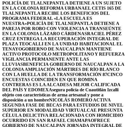
POLICÍA DE TLALNEPANTLA DETIENE A UN SUJETO
EN LA COLONIA REFORMA URBANA
EL CETIS 165 DE
TLALNEPANTLA RECIBE LOS BENEFICIOS DEL
PROGRAMA FEDERAL «LA ESCUELA ES
NUESTRA»
POLICÍA DE TLALNEPANTLA DETIENE A
PAREJA POR ROBO CON VIOLENCIA A TRANSEÚNTE
EN LA COLONIA LÁZARO CÁRDENAS
RACIEL PÉREZ
CRUZ ENTREGA LA RECUPERACIÓN INTEGRAL DE
PLAZA TEOCALLI EN LA UNIDAD HABITACIONAL EL
TENAYO
GOBIERNO DE NAUCALPAN MANTIENE
ACTIVO PROTOCOLO METROPOLITANO Y REFUERZA
VIGILANCIA PERMANENTE ANTE LAS
LLUVIAS
BENEFICIA GOBIERNO DE NAUCALPAN A LA
COLONIA AMPLIACIÓN MÁRTIRES DE RÍO BLANCO
CON LA HUELLA DE LA TRANSFORMACIÓN 87
CINCO
ENCUESTAS COINCIDEN EN QUE ROMINA
CONTRERAS ES LA ALCADESA MEJOR CALIFICADA
DEL PAÍS Y EDOMEX
Asegura policía de Cuautitlán Izcalli
objeto con características de arma artesanal y pone a
disposición a un hombre
NICOLÁS ROMERO ACTIVA
SEGUNDA FASE DE BECAS PARA ESTUDIOS DE NIVEL
SUPERIOR EN MODALIDAD VIRTUAL
CAE PRESUNTA
CÉLULA DELICTIVA RELACIONADA CON HOMICIDIO
OCURRIDO EN SAN RAFAEL CHAMAPA
OFRECE
GOBIERNO DE NAUCALPAN JORNADA INTEGRAL DE