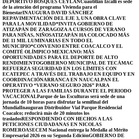
DEPORTIVO BOSQUES CEYLÁN
Cuautitlán Izcalli es sede
de la atención del programa Vivienda para el
Bienestar
INAUGURA DAVID SÁNCHEZ
REPAVIMENTACIÓN DEL EJE 3, UNA OBRA CLAVE
PARA LA MOVILIDAD
*INVITA GOBIERNO DE
ATIZAPÁN DE ZARAGOZA A CURSOS DE VERANO
PARA NIÑAS, NIÑOS
ATIZAPÁN HA COLOCADO MÁS
DE 11 MIL LUMINARIAS EN TODO EL
MUNICIPIO*
CONVENIO ENTRE COACALCO Y EL
COMITÉ OLÍMPICO MEXICANO: MÁS
OPORTUNIDADES PARA EL DEPORTE DE ALTO
RENDIMIENTO
GOBIERNO MUNICIPAL DE TECÁMAC
REFUERZA SEGURIDAD EN LOS LÍMITES CON
ECATEPEC A TRAVÉS DEL TRABAJO EN EQUIPO Y EN
COORDINACIÓN
ARRANCA EN NAUCALPAN EL
OPERATIVO “VERANO SEGURO 2026” PARA
PROTEGER A LAS FAMILIAS DURANTE EL PERIODO
VACACIONAL
Parque de las Esculturas será sede de una
jornada de 10 horas para disfrutar la semifinal del
Mundial
Inauguran Distribuidor Vial Parque Residencial
Coacalco; reducirá más de 20 minutos los
traslados
RESPONDIENDO CON HECHOS A LAS
PETICIONES CIUDADANAS EN NICOLAS
ROMERO
ASECEM Nacional entrega la Medalla al Mérito
Empresarial 2026 en su Segunda Edición
GOBIERNO DE