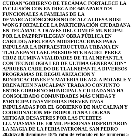
CUIDAN”
GOBIERNO DE TECÁMAC FORTALECE LA
INCLUSIÓN CON ENTREGA DE 645 APARATOS
FUNCIONALES A FAMILIAS DE LA
DEMARCACIÓN
GOBIERNO DE ALCALDESA ROSI
WONG FORTALECE LA PARTICIPACIÓN CIUDADANA
EN TECÁMAC A TRAVÉS DEL COMITÉ MUNICIPAL
POR LA PAZ
PRIVILEGIAN OBRA PÚBLICA EN
CABILDO; APRUEBAN MODIFICACIONES PARA
IMPULSAR LA INFRAESTRUCTURA URBANA EN
TLALNEPANTLA
EL PRESIDENTE RACIEL PÉREZ
CRUZ ILUMINA VIALIDADES DE TLALNEPANTLA
CON TECNOLOGÍA LED DE ÚLTIMA GENERACIÓN*
APRUEBA CABILDO DE TLALNEPANTLA DIVERSOS
PROGRAMAS DE REGULARIZACIÓN Y
BONIFICACIONES EN MATERIA DE AGUA POTABLE Y
DRENAJE
EN NAUCALPAN TRABAJO CONJUNTO
ENTRE GOBIERNO MUNICIPAL Y CIUDADANÍA HA
CONSOLIDADO COMUNIDADES MÁS UNIDAS Y
PARTICIPATIVAS
MEDIDAS PREVENTIVAS
IMPULSADAS POR EL GOBIERNO DE NAUCALPAN Y
COORDINACIÓN METROPOLITANA LOGRAN
MITIGAR DESASTRES POR LAS FUERTES
LLUVIAS
MÁS DE 100 MIL PERSONAS DISFRUTARON
LA MAGIA DE LA FERIA PATRONAL SAN PEDRO
2026
Izcalli disminuye 18% robo de vehículo en los primeros 5