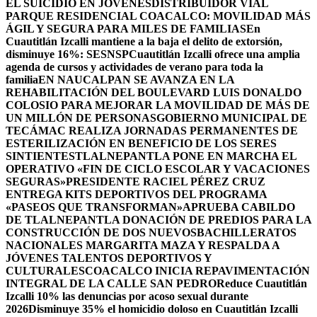
EL SUICIDIO EN JÓVENES
DISTRIBUIDOR VIAL
PARQUE RESIDENCIAL COACALCO: MOVILIDAD MÁS
ÁGIL Y SEGURA PARA MILES DE FAMILIAS
En
Cuautitlán Izcalli mantiene a la baja el delito de extorsión,
disminuye 16%: SESNSP
Cuautitlán Izcalli ofrece una amplia
agenda de cursos y actividades de verano para toda la
familia
EN NAUCALPAN SE AVANZA EN LA
REHABILITACIÓN DEL BOULEVARD LUIS DONALDO
COLOSIO PARA MEJORAR LA MOVILIDAD DE MÁS DE
UN MILLÓN DE PERSONAS
GOBIERNO MUNICIPAL DE
TECÁMAC REALIZA JORNADAS PERMANENTES DE
ESTERILIZACIÓN EN BENEFICIO DE LOS SERES
SINTIENTES
TLALNEPANTLA PONE EN MARCHA EL
OPERATIVO «FIN DE CICLO ESCOLAR Y VACACIONES
SEGURAS»
PRESIDENTE RACIEL PÉREZ CRUZ
ENTREGA KITS DEPORTIVOS DEL PROGRAMA
«PASEOS QUE TRANSFORMAN»
APRUEBA CABILDO
DE TLALNEPANTLA DONACIÓN DE PREDIOS PARA LA
CONSTRUCCIÓN DE DOS NUEVOSBACHILLERATOS
NACIONALES MARGARITA MAZA Y RESPALDA A
JÓVENES TALENTOS DEPORTIVOS Y
CULTURALES
COACALCO INICIA REPAVIMENTACIÓN
INTEGRAL DE LA CALLE SAN PEDRO
Reduce Cuautitlán
Izcalli 10% las denuncias por acoso sexual durante
2026
Disminuye 35% el homicidio doloso en Cuautitlán Izcalli