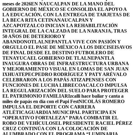
meses de 2026
EN NAUCALPAN DE LA MANO DEL
GOBIERNO DE MÉXICO SE CONSOLIDA EL APOYO A
LA EDUCACIÓN, CON LA ENTREGA DE TARJETAS DE
LA BECA RITA CETINA
NAUCALPAN Y
AZCAPOTZALCO INICIAN LA REHABILITACIÓN
INTEGRAL DE LA CALZADA DE LA NARANJA, TRAS
50 AÑOS DE DETERIORO Y
ABANDONO
TLALNEPANTLA VIVE CON PASIÓN Y
ORGULLO EL PASE DE MÉXICO A LOS DIECISEISAVOS
DE FINAL DESDE EL DESTINO FUTBOLERO DE
TENAYUCA
EL GOBIERNO DE TLALNEPANTLA
INAUGURA OBRAS DE INFRAESTRUCTURA URBANA
Y MEJORAMIENTO VISUAL EN LOMAS DE SAN JUAN
IXHUATEPEC
PEDRO RODRÍGUEZ Y PATY ARÉVALO
CELEBRARON A LOS PAPÁS ATIZAPENSES CON
FUNCIONES DE LUCHA LIBRE
COACALCO IMPULSA
LA REGULARIZACIÓN DEL SUELO PARA PROTEGER
EL PATRIMONIO FAMILIAR
Izcalli hace bailar y canta a
miles de papás en día con el Papi Fest
NICOLÁS ROMERO
IMPULSA EL DEPORTE CON CARRERA
ATLÉTICA
GUARDIA MUNICIPAL PARTICIPA EN
“OPERATIVO FORTALEZA” PARA COMBATIR EL
ROBO DE VEHÍCULOS
EL PRESIDENTE RACIEL PÉREZ
CRUZ CONTINÚA CON LA COLOCACIÓN DE
ALUMBRADO CON EL PROGRAMA “LUMINARIA