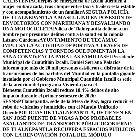
CALISTENIA
Cuerpos de emergencia de Izcalli atienden a
mujer embarazada, tras choque entre taxi y tráiler: está estable
y con acompañamiento de un familiar
ASEGURA POLICÍA
DE TLALNEPANTLA A MASCULINO EN POSESIÓN DE
ENVOLTORIOS CON MARIHUANA Y DESVALIJANDO
UNA MOTOCICLETA
Policía de Tlalnepantla detiene a un
hombre por presuntos delitos contra la salud en la colonia
Lázaro Cárdenas
AYUNTAMIENTO DE TECÁMAC
IMPULSA LA ACTIVIDAD DEPORTIVA A TRAVÉS DE
COMPETENCIAS Y TORNEOS QUE FOMENTAN LA
SANA CONVIVENCIA PARA LAS FAMILIAS
El Presidente
Municipal de Cuautitlán Izcalli, Daniel Serrano Palacios
informó que más de 20 mil personas asistieron a disfrutar de la
transmisiónes de los partidos del Mundial en la pantalla gigante
instalada por el Gobierno Municipal.
Cuautitlán Izcalli es sede
de la atención del programa Vivienda para el
Bienestar
Cuautitlán Izcalli reduce 18.4% delitos de alto
impacto durante el primer semestre de 2026:
SESNSP
Tlalnepantla, sede de la Mesa de Paz, logra reducir el
robo de vehículos y homicidios con el Mando Unificado
Oriente
POLICÍAS DE TLALNEPANTLA, ​DETIENEN EN
SAN JOSÉ PUENTE DE VIGAS A DOS PROBABLES
ASALTANTES DE TRANSPORTE PÚBLICO
GOBIERNO
DE TLALNEPANTLA RECUPERA ESPACIOS PÚBLICOS
CON LA RENOVACIÓN TOTAL DEL MÓDULO