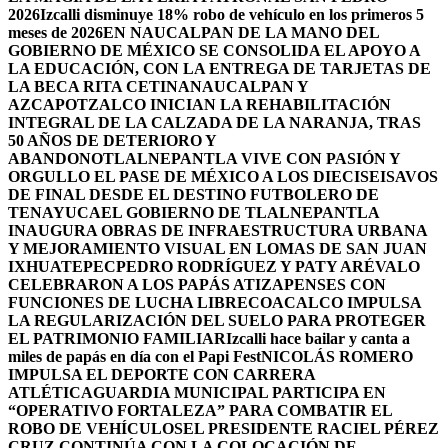
2026
Izcalli disminuye 18% robo de vehículo en los primeros 5
meses de 2026
EN NAUCALPAN DE LA MANO DEL
GOBIERNO DE MÉXICO SE CONSOLIDA EL APOYO A
LA EDUCACIÓN, CON LA ENTREGA DE TARJETAS DE
LA BECA RITA CETINA
NAUCALPAN Y
AZCAPOTZALCO INICIAN LA REHABILITACIÓN
INTEGRAL DE LA CALZADA DE LA NARANJA, TRAS
50 AÑOS DE DETERIORO Y
ABANDONO
TLALNEPANTLA VIVE CON PASIÓN Y
ORGULLO EL PASE DE MÉXICO A LOS DIECISEISAVOS
DE FINAL DESDE EL DESTINO FUTBOLERO DE
TENAYUCA
EL GOBIERNO DE TLALNEPANTLA
INAUGURA OBRAS DE INFRAESTRUCTURA URBANA
Y MEJORAMIENTO VISUAL EN LOMAS DE SAN JUAN
IXHUATEPEC
PEDRO RODRÍGUEZ Y PATY ARÉVALO
CELEBRARON A LOS PAPÁS ATIZAPENSES CON
FUNCIONES DE LUCHA LIBRE
COACALCO IMPULSA
LA REGULARIZACIÓN DEL SUELO PARA PROTEGER
EL PATRIMONIO FAMILIAR
Izcalli hace bailar y canta a
miles de papás en día con el Papi Fest
NICOLÁS ROMERO
IMPULSA EL DEPORTE CON CARRERA
ATLÉTICA
GUARDIA MUNICIPAL PARTICIPA EN
“OPERATIVO FORTALEZA” PARA COMBATIR EL
ROBO DE VEHÍCULOS
EL PRESIDENTE RACIEL PÉREZ
CRUZ CONTINÚA CON LA COLOCACIÓN DE