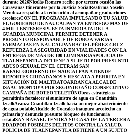
durante 2026
Nicolás Romero recibe por tercera ocasión las
Caravanas Itinerantes por la Justicia Social
Reafirma Yoselin
Mendoza respaldo a la educación al acompañar graduaciones
escolares
CON EL PROGRAMA IMPULSANDO TU SALUD
EL GOBIERNO DE NAUCALPAN YA ENTREGÓ MÁS DE
4 MIL LENTES
RESPUESTA INMEDIATA DE LA
GUARDIA MUNICIPAL PERMITE DETENER A
PRESUNTO RESPONSABLE DE ROBO A VARIAS
FARMACIAS EN NAUCALPAN
RACIEL PÉREZ CRUZ
REFUERZA LA SEGURIDAD EN VIALIDADES CON LA
ENTREGA DE MÁS DE 100 LUMINARIAS
POLICÍA DE
TLALNEPANTLA DETIENE A SUJETO POR PRESUNTO
ABUSO SEXUAL EN EL CETRAM SAN
RAFAEL
GOBIERNO DE NAUCALPAN ATIENDE
REPORTES CIUDADANOS Y RESCATA A PERRITA EN
SITUACIÓN DE MALTRATO
ARRANCA ALCALDE
ISAAC MONTOYA POR SEGUNDO AÑO CONSECUTIVO
CAMPAÑA DE BOTEO TELETÓN
Obras estratégicas
permitirán fortalecer el suministro de agua en Cuautitlán
Izcalli
Avanza Cuautitlán Izcalli hacia un mejor abastecimiento
de agua potable
Alcalde de Coacalco inaugura arcotecho en
primaria y denuncia presunto bloqueo de funcionaria
estatal
SAN RAFAEL TENDRÁ SU CASA DE LA TERCERA
EDAD
POR POSIBLES DELITOS CONTRA LA SALUD,
POLICÍA DE TLALNEPANTLA DETIENE A UN SUJETO