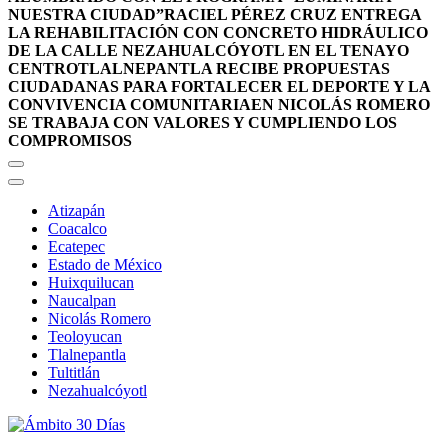
NUESTRA CIUDAD”
RACIEL PÉREZ CRUZ ENTREGA
LA REHABILITACIÓN CON CONCRETO HIDRÁULICO
DE LA CALLE NEZAHUALCÓYOTL EN EL TENAYO
CENTRO
TLALNEPANTLA RECIBE PROPUESTAS
CIUDADANAS PARA FORTALECER EL DEPORTE Y LA
CONVIVENCIA COMUNITARIA
EN NICOLÁS ROMERO
SE TRABAJA CON VALORES Y CUMPLIENDO LOS
COMPROMISOS
Atizapán
Coacalco
Ecatepec
Estado de México
Huixquilucan
Naucalpan
Nicolás Romero
Teoloyucan
Tlalnepantla
Tultitlán
Nezahualcóyotl