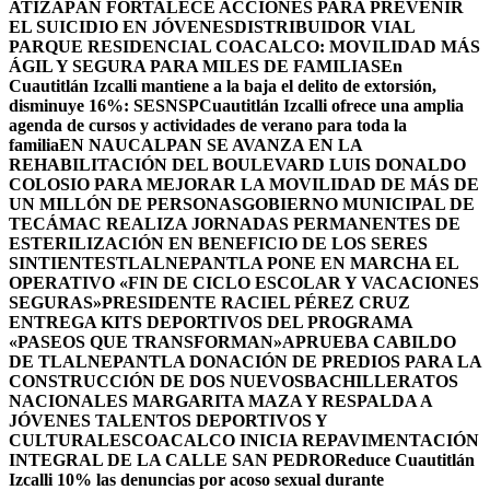
ATIZAPÁN FORTALECE ACCIONES PARA PREVENIR
EL SUICIDIO EN JÓVENES
DISTRIBUIDOR VIAL
PARQUE RESIDENCIAL COACALCO: MOVILIDAD MÁS
ÁGIL Y SEGURA PARA MILES DE FAMILIAS
En
Cuautitlán Izcalli mantiene a la baja el delito de extorsión,
disminuye 16%: SESNSP
Cuautitlán Izcalli ofrece una amplia
agenda de cursos y actividades de verano para toda la
familia
EN NAUCALPAN SE AVANZA EN LA
REHABILITACIÓN DEL BOULEVARD LUIS DONALDO
COLOSIO PARA MEJORAR LA MOVILIDAD DE MÁS DE
UN MILLÓN DE PERSONAS
GOBIERNO MUNICIPAL DE
TECÁMAC REALIZA JORNADAS PERMANENTES DE
ESTERILIZACIÓN EN BENEFICIO DE LOS SERES
SINTIENTES
TLALNEPANTLA PONE EN MARCHA EL
OPERATIVO «FIN DE CICLO ESCOLAR Y VACACIONES
SEGURAS»
PRESIDENTE RACIEL PÉREZ CRUZ
ENTREGA KITS DEPORTIVOS DEL PROGRAMA
«PASEOS QUE TRANSFORMAN»
APRUEBA CABILDO
DE TLALNEPANTLA DONACIÓN DE PREDIOS PARA LA
CONSTRUCCIÓN DE DOS NUEVOSBACHILLERATOS
NACIONALES MARGARITA MAZA Y RESPALDA A
JÓVENES TALENTOS DEPORTIVOS Y
CULTURALES
COACALCO INICIA REPAVIMENTACIÓN
INTEGRAL DE LA CALLE SAN PEDRO
Reduce Cuautitlán
Izcalli 10% las denuncias por acoso sexual durante