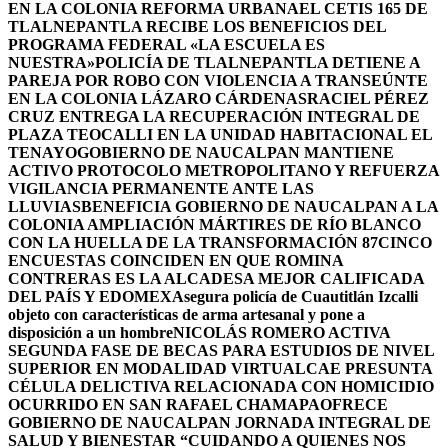
EN LA COLONIA REFORMA URBANA
EL CETIS 165 DE
TLALNEPANTLA RECIBE LOS BENEFICIOS DEL
PROGRAMA FEDERAL «LA ESCUELA ES
NUESTRA»
POLICÍA DE TLALNEPANTLA DETIENE A
PAREJA POR ROBO CON VIOLENCIA A TRANSEÚNTE
EN LA COLONIA LÁZARO CÁRDENAS
RACIEL PÉREZ
CRUZ ENTREGA LA RECUPERACIÓN INTEGRAL DE
PLAZA TEOCALLI EN LA UNIDAD HABITACIONAL EL
TENAYO
GOBIERNO DE NAUCALPAN MANTIENE
ACTIVO PROTOCOLO METROPOLITANO Y REFUERZA
VIGILANCIA PERMANENTE ANTE LAS
LLUVIAS
BENEFICIA GOBIERNO DE NAUCALPAN A LA
COLONIA AMPLIACIÓN MÁRTIRES DE RÍO BLANCO
CON LA HUELLA DE LA TRANSFORMACIÓN 87
CINCO
ENCUESTAS COINCIDEN EN QUE ROMINA
CONTRERAS ES LA ALCADESA MEJOR CALIFICADA
DEL PAÍS Y EDOMEX
Asegura policía de Cuautitlán Izcalli
objeto con características de arma artesanal y pone a
disposición a un hombre
NICOLÁS ROMERO ACTIVA
SEGUNDA FASE DE BECAS PARA ESTUDIOS DE NIVEL
SUPERIOR EN MODALIDAD VIRTUAL
CAE PRESUNTA
CÉLULA DELICTIVA RELACIONADA CON HOMICIDIO
OCURRIDO EN SAN RAFAEL CHAMAPA
OFRECE
GOBIERNO DE NAUCALPAN JORNADA INTEGRAL DE
SALUD Y BIENESTAR “CUIDANDO A QUIENES NOS