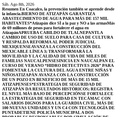
Saltar
Sáb. Ago 8th, 2026
al
Resumen
En Coacalco, la prevención también se aprende desde
contenido
la infancia.
BIERNO DE ATIZAPÁN GARANTIZA
ABASTECIMIENTO DE AGUA PARA MÁS DE 157 MIL
HABITANTES*
Atizapán dice SÍ a la paz y NO a las armas
Más
de 69 millones de pesos para fortalecer el agua en
Atizapán
APRUEBA CABILDO DE TLALNEPANTLA
CAMBIO DE USO DE SUELO PARA CASA DE CULTURA
Y RESPALDA REFORMA AL PODER JUDICIAL
MEXIQUENSE
AVANZA LA CONSTRUCCIÓN DEL
MEXICABLE LÍNEA 3; TRANSFORMARÁ LA
MOVILIDAD Y LA CALIDAD DE VIDA DE MILES DE
FAMILIAS NAUCALPENSES
INICIA EN NAUCALPAN EL
CURSO DE VERANO “HIDRO DETECTIVES 2026” PARA
FOMENTAR LA CULTURA DEL AGUA ENTRE NIÑAS Y
NIÑOS
ATIZAPÁN AVANZA CON LA CONSTRUCCIÓN
DE UN POZO EN BENEFICIO DE MÁS DE 15 MIL
ATIZAPENSES
*ESTRATEGIA DE SEGURIDAD DE
ATIZAPÁN DA RESULTADOS HISTÓRICOS; REGISTRA
EL NIVEL MÁS BAJO DE PERCEPCIÓN
SE FORTALECE
LA ESTRATEGIA DE SEGURIDAD EN TECÁMAC CON
SALARIOS DIGNOS PARA LA GUARDIA CIVIL, MÁS DE
100 NUEVAS UNIDADES Y UN C4 CON TECNOLOGÍA DE
PUNTA
DETIENE POLICÍA MUNICIPAL A DOS