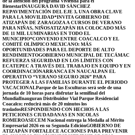
de la atención del programa Vivienda para el
Bienestar
INAUGURA DAVID SÁNCHEZ
REPAVIMENTACIÓN DEL EJE 3, UNA OBRA CLAVE
PARA LA MOVILIDAD
*INVITA GOBIERNO DE
ATIZAPÁN DE ZARAGOZA A CURSOS DE VERANO
PARA NIÑAS, NIÑOS
ATIZAPÁN HA COLOCADO MÁS
DE 11 MIL LUMINARIAS EN TODO EL
MUNICIPIO*
CONVENIO ENTRE COACALCO Y EL
COMITÉ OLÍMPICO MEXICANO: MÁS
OPORTUNIDADES PARA EL DEPORTE DE ALTO
RENDIMIENTO
GOBIERNO MUNICIPAL DE TECÁMAC
REFUERZA SEGURIDAD EN LOS LÍMITES CON
ECATEPEC A TRAVÉS DEL TRABAJO EN EQUIPO Y EN
COORDINACIÓN
ARRANCA EN NAUCALPAN EL
OPERATIVO “VERANO SEGURO 2026” PARA
PROTEGER A LAS FAMILIAS DURANTE EL PERIODO
VACACIONAL
Parque de las Esculturas será sede de una
jornada de 10 horas para disfrutar la semifinal del
Mundial
Inauguran Distribuidor Vial Parque Residencial
Coacalco; reducirá más de 20 minutos los
traslados
RESPONDIENDO CON HECHOS A LAS
PETICIONES CIUDADANAS EN NICOLAS
ROMERO
ASECEM Nacional entrega la Medalla al Mérito
Empresarial 2026 en su Segunda Edición
GOBIERNO DE
ATIZAPÁN FORTALECE ACCIONES PARA PREVENIR