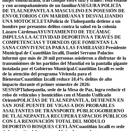
mujer embarazada, tras choque entre taxi y tráiler: está estable
y con acompañamiento de un familiar
ASEGURA POLICÍA
DE TLALNEPANTLA A MASCULINO EN POSESIÓN DE
ENVOLTORIOS CON MARIHUANA Y DESVALIJANDO
UNA MOTOCICLETA
Policía de Tlalnepantla detiene a un
hombre por presuntos delitos contra la salud en la colonia
Lázaro Cárdenas
AYUNTAMIENTO DE TECÁMAC
IMPULSA LA ACTIVIDAD DEPORTIVA A TRAVÉS DE
COMPETENCIAS Y TORNEOS QUE FOMENTAN LA
SANA CONVIVENCIA PARA LAS FAMILIAS
El Presidente
Municipal de Cuautitlán Izcalli, Daniel Serrano Palacios
informó que más de 20 mil personas asistieron a disfrutar de la
transmisiónes de los partidos del Mundial en la pantalla gigante
instalada por el Gobierno Municipal.
Cuautitlán Izcalli es sede
de la atención del programa Vivienda para el
Bienestar
Cuautitlán Izcalli reduce 18.4% delitos de alto
impacto durante el primer semestre de 2026:
SESNSP
Tlalnepantla, sede de la Mesa de Paz, logra reducir el
robo de vehículos y homicidios con el Mando Unificado
Oriente
POLICÍAS DE TLALNEPANTLA, ​DETIENEN EN
SAN JOSÉ PUENTE DE VIGAS A DOS PROBABLES
ASALTANTES DE TRANSPORTE PÚBLICO
GOBIERNO
DE TLALNEPANTLA RECUPERA ESPACIOS PÚBLICOS
CON LA RENOVACIÓN TOTAL DEL MÓDULO
DEPORTIVO BOSQUES CEYLÁN
Cuautitlán Izcalli es sede