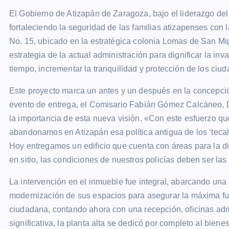
El Gobierno de Atizapán de Zaragoza, bajo el liderazgo de
fortaleciendo la seguridad de las familias atizapenses con l
No. 15, ubicado en la estratégica colonia Lomas de San Mig
estrategia de la actual administración para dignificar la in
tiempo, incrementar la tranquilidad y protección de los c
Este proyecto marca un antes y un después en la concepción
evento de entrega, el Comisario Fabián Gómez Calcáneo, Di
la importancia de esta nueva visión. «Con este esfuerzo 
abandonamos en Atizapán esa política antigua de los ‘tecali
Hoy entregamos un edificio que cuenta con áreas para la dig
en sitio, las condiciones de nuestros policías deben ser 
La intervención en el inmueble fue integral, abarcando un
modernización de sus espacios para asegurar la máxima fun
ciudadana, contando ahora con una recepción, oficinas ad
significativa, la planta alta se dedicó por completo al bien