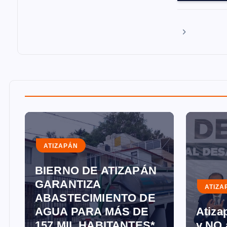
a
s
ATIZAPÁN
BIERNO DE ATIZAPÁN
GARANTIZA
ATIZA
ABASTECIMIENTO DE
AGUA PARA MÁS DE
Atizap
157 MIL HABITANTES*
y NO 