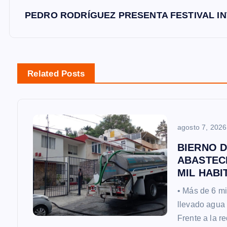
v
PEDRO RODRÍGUEZ PRESENTA FESTIVAL IN
e
g
Related Posts
a
c
agosto 7, 2026
i
BIERNO D
ABASTECI
ó
MIL HABI
• Más de 6 mi
n
llevado agua 
Frente a la r