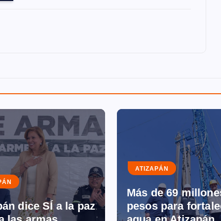
ATIZAPÁN
PÁN
Más de 69 millone
án dice SÍ a la paz
pesos para fortale
a las armas
agua en Atizapán