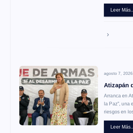
d
Leer Más..
e
e
n
t
agosto 7, 2026
r
Atizapán d
Arranca en A
a
la Paz”, una 
riesgos en lo
d
Leer Más..