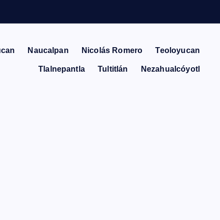
ucan
Naucalpan
Nicolás Romero
Teoloyucan
Tlalnepantla
Tultitlán
Nezahualcóyotl