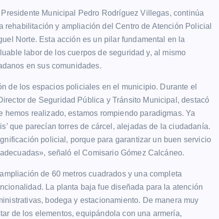
l Presidente Municipal Pedro Rodríguez Villegas, continúa
a rehabilitación y ampliación del Centro de Atención Policial
uel Norte. Esta acción es un pilar fundamental en la
valuable labor de los cuerpos de seguridad y, al mismo
iudadanos en sus comunidades.
 de los espacios policiales en el municipio. Durante el
rector de Seguridad Pública y Tránsito Municipal, destacó
que hemos realizado, estamos rompiendo paradigmas. Ya
s’ que parecían torres de cárcel, alejadas de la ciudadanía.
nificación policial, porque para garantizar un buen servicio
las adecuadas», señaló el Comisario Gómez Calcáneo.
a ampliación de 60 metros cuadrados y una completa
cionalidad. La planta baja fue diseñada para la atención
ministrativas, bodega y estacionamiento. De manera muy
estar de los elementos, equipándola con una armería,