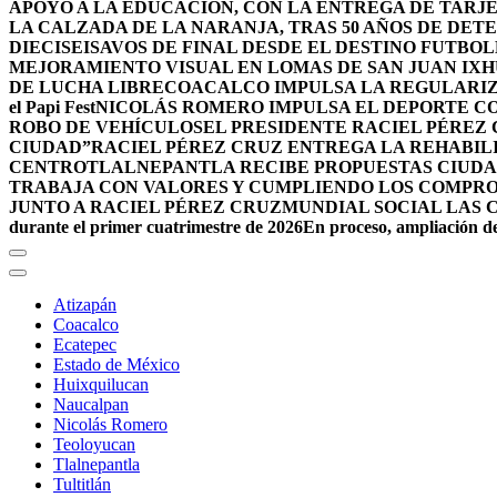
APOYO A LA EDUCACIÓN, CON LA ENTREGA DE TARJE
LA CALZADA DE LA NARANJA, TRAS 50 AÑOS DE DET
DIECISEISAVOS DE FINAL DESDE EL DESTINO FUTB
MEJORAMIENTO VISUAL EN LOMAS DE SAN JUAN IX
DE LUCHA LIBRE
COACALCO IMPULSA LA REGULARIZ
el Papi Fest
NICOLÁS ROMERO IMPULSA EL DEPORTE C
ROBO DE VEHÍCULOS
EL PRESIDENTE RACIEL PÉREZ
CIUDAD”
RACIEL PÉREZ CRUZ ENTREGA LA REHABIL
CENTRO
TLALNEPANTLA RECIBE PROPUESTAS CIUDA
TRABAJA CON VALORES Y CUMPLIENDO LOS COMPR
JUNTO A RACIEL PÉREZ CRUZ
MUNDIAL SOCIAL LAS 
durante el primer cuatrimestre de 2026
En proceso, ampliación de
Atizapán
Coacalco
Ecatepec
Estado de México
Huixquilucan
Naucalpan
Nicolás Romero
Teoloyucan
Tlalnepantla
Tultitlán