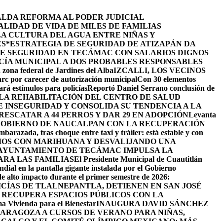
ALDA REFORMA AL PODER JUDICIAL
LIDAD DE VIDA DE MILES DE FAMILIAS
LA CULTURA DEL AGUA ENTRE NIÑAS Y
ES
*ESTRATEGIA DE SEGURIDAD DE ATIZAPÁN DA
DE SEGURIDAD EN TECÁMAC CON SALARIOS DIGNOS
CÍA MUNICIPAL A DOS PROBABLES RESPONSABLES
 zona federal de Jardines del Alba
IZCALLI, LOS VECINOS
arc por carecer de autorización municipal
Con 30 elementos
ará estímulos para policías
Reportó Daniel Serrano conclusión de
LA REHABILITACIÓN DEL CENTRO DE SALUD
INSEGURIDAD Y CONSOLIDA SU TENDENCIA A LA
ESCATAR A 44 PERROS Y DAR 29 EN ADOPCIÓN
Levanta
GOBIERNO DE NAUCALPAN CON LA RECUPERACIÓN
barazada, tras choque entre taxi y tráiler: está estable y con
IOS CON MARIHUANA Y DESVALIJANDO UNA
AYUNTAMIENTO DE TECÁMAC IMPULSA LA
ARA LAS FAMILIAS
El Presidente Municipal de Cuautitlán
ndial en la pantalla gigante instalada por el Gobierno
de alto impacto durante el primer semestre de 2026:
ICÍAS DE TLALNEPANTLA, ​DETIENEN EN SAN JOSÉ
RECUPERA ESPACIOS PÚBLICOS CON LA
ama Vivienda para el Bienestar
INAUGURA DAVID SÁNCHEZ
ZARAGOZA A CURSOS DE VERANO PARA NIÑAS,