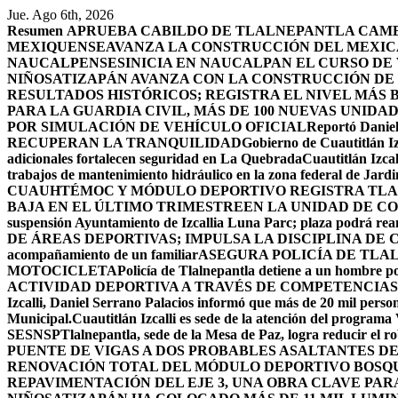
Saltar
Jue. Ago 6th, 2026
al
Resumen
APRUEBA CABILDO DE TLALNEPANTLA CAMBI
contenido
MEXIQUENSE
AVANZA LA CONSTRUCCIÓN DEL MEXICA
NAUCALPENSES
INICIA EN NAUCALPAN EL CURSO DE
NIÑOS
ATIZAPÁN AVANZA CON LA CONSTRUCCIÓN DE U
RESULTADOS HISTÓRICOS; REGISTRA EL NIVEL MÁS 
PARA LA GUARDIA CIVIL, MÁS DE 100 NUEVAS UNIDA
POR SIMULACIÓN DE VEHÍCULO OFICIAL
Reportó Daniel
RECUPERAN LA TRANQUILIDAD
Gobierno de Cuautitlán Iz
adicionales fortalecen seguridad en La Quebrada
Cuautitlán Izcal
trabajos de mantenimiento hidráulico en la zona federal de Jardi
CUAUHTÉMOC Y MÓDULO DEPORTIVO
REGISTRA TLA
BAJA EN EL ÚLTIMO TRIMESTRE
EN LA UNIDAD DE CO
suspensión Ayuntamiento de Izcallia Luna Parc; plaza podrá rean
DE ÁREAS DEPORTIVAS; IMPULSA LA DISCIPLINA DE 
acompañamiento de un familiar
ASEGURA POLICÍA DE TLA
MOTOCICLETA
Policía de Tlalnepantla detiene a un hombre po
ACTIVIDAD DEPORTIVA A TRAVÉS DE COMPETENCIAS
Izcalli, Daniel Serrano Palacios informó que más de 20 mil persona
Municipal.
Cuautitlán Izcalli es sede de la atención del programa
SESNSP
Tlalnepantla, sede de la Mesa de Paz, logra reducir el 
PUENTE DE VIGAS A DOS PROBABLES ASALTANTES D
RENOVACIÓN TOTAL DEL MÓDULO DEPORTIVO BOSQ
REPAVIMENTACIÓN DEL EJE 3, UNA OBRA CLAVE PAR