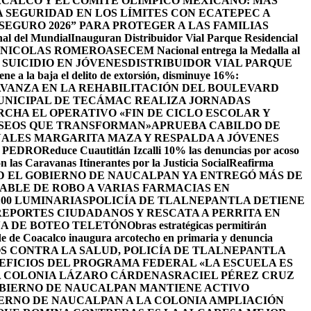
CALCO Y EL COMITÉ OLÍMPICO MEXICANO: MÁS
SEGURIDAD EN LOS LÍMITES CON ECATEPEC A
EGURO 2026” PARA PROTEGER A LAS FAMILIAS
nal del Mundial
Inauguran Distribuidor Vial Parque Residencial
N NICOLAS ROMERO
ASECEM Nacional entrega la Medalla al
SUICIDIO EN JÓVENES
DISTRIBUIDOR VIAL PARQUE
ene a la baja el delito de extorsión, disminuye 16%:
AVANZA EN LA REHABILITACIÓN DEL BOULEVARD
UNICIPAL DE TECÁMAC REALIZA JORNADAS
CHA EL OPERATIVO «FIN DE CICLO ESCOLAR Y
ASEOS QUE TRANSFORMAN»
APRUEBA CABILDO DE
ALES MARGARITA MAZA Y RESPALDA A JÓVENES
 PEDRO
Reduce Cuautitlán Izcalli 10% las denuncias por acoso
 las Caravanas Itinerantes por la Justicia Social
Reafirma
 EL GOBIERNO DE NAUCALPAN YA ENTREGÓ MÁS DE
ABLE DE ROBO A VARIAS FARMACIAS EN
100 LUMINARIAS
POLICÍA DE TLALNEPANTLA DETIENE
EPORTES CIUDADANOS Y RESCATA A PERRITA EN
A DE BOTEO TELETÓN
Obras estratégicas permitirán
de de Coacalco inaugura arcotecho en primaria y denuncia
OS CONTRA LA SALUD, POLICÍA DE TLALNEPANTLA
NEFICIOS DEL PROGRAMA FEDERAL «LA ESCUELA ES
LA COLONIA LÁZARO CÁRDENAS
RACIEL PÉREZ CRUZ
BIERNO DE NAUCALPAN MANTIENE ACTIVO
IERNO DE NAUCALPAN A LA COLONIA AMPLIACIÓN