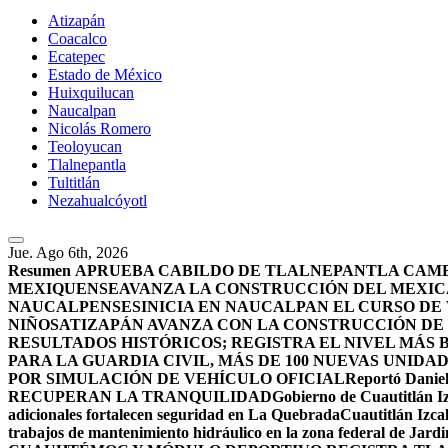
Atizapán
Coacalco
Ecatepec
Estado de México
Huixquilucan
Naucalpan
Nicolás Romero
Teoloyucan
Tlalnepantla
Tultitlán
Nezahualcóyotl
Jue. Ago 6th, 2026
Resumen
APRUEBA CABILDO DE TLALNEPANTLA CAMBI
MEXIQUENSE
AVANZA LA CONSTRUCCIÓN DEL MEXICA
NAUCALPENSES
INICIA EN NAUCALPAN EL CURSO DE
NIÑOS
ATIZAPÁN AVANZA CON LA CONSTRUCCIÓN DE U
RESULTADOS HISTÓRICOS; REGISTRA EL NIVEL MÁS 
PARA LA GUARDIA CIVIL, MÁS DE 100 NUEVAS UNIDA
POR SIMULACIÓN DE VEHÍCULO OFICIAL
Reportó Daniel
RECUPERAN LA TRANQUILIDAD
Gobierno de Cuautitlán Iz
adicionales fortalecen seguridad en La Quebrada
Cuautitlán Izcal
trabajos de mantenimiento hidráulico en la zona federal de Jardi