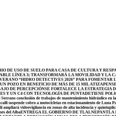
O DE USO DE SUELO PARA CASA DE CULTURA Y RESP
BLE LÍNEA 3; TRANSFORMARÁ LA MOVILIDAD Y LA CA
 VERANO “HIDRO DETECTIVES 2026” PARA FOMENTAR 
N POZO EN BENEFICIO DE MÁS DE 15 MIL ATIZAPENS
BAJO DE PERCEPCIÓN
SE FORTALECE LA ESTRATEGIA 
DES Y UN C4 CON TECNOLOGÍA DE PUNTA
DETIENE POLI
 Serrano conclusión de trabajos de mantenimiento hidráulico en la
calli suspende cobro a motocicletas en estacionamiento de Luna P
li ampliará videovigilancia en zonas de alta incidencia y quintuplic
nes del Alba
ENTREGA EL GOBIERNO DE TLALNEPANTLA 