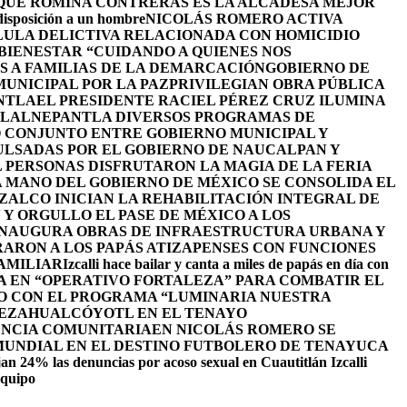
 QUE ROMINA CONTRERAS ES LA ALCADESA MEJOR
 disposición a un hombre
NICOLÁS ROMERO ACTIVA
LULA DELICTIVA RELACIONADA CON HOMICIDIO
BIENESTAR “CUIDANDO A QUIENES NOS
S A FAMILIAS DE LA DEMARCACIÓN
GOBIERNO DE
UNICIPAL POR LA PAZ
PRIVILEGIAN OBRA PÚBLICA
NTLA
EL PRESIDENTE RACIEL PÉREZ CRUZ ILUMINA
TLALNEPANTLA DIVERSOS PROGRAMAS DE
 CONJUNTO ENTRE GOBIERNO MUNICIPAL Y
ULSADAS POR EL GOBIERNO DE NAUCALPAN Y
L PERSONAS DISFRUTARON LA MAGIA DE LA FERIA
 MANO DEL GOBIERNO DE MÉXICO SE CONSOLIDA EL
ALCO INICIAN LA REHABILITACIÓN INTEGRAL DE
Y ORGULLO EL PASE DE MÉXICO A LOS
INAUGURA OBRAS DE INFRAESTRUCTURA URBANA Y
ARON A LOS PAPÁS ATIZAPENSES CON FUNCIONES
AMILIAR
Izcalli hace bailar y canta a miles de papás en día con
A EN “OPERATIVO FORTALEZA” PARA COMBATIR EL
O CON EL PROGRAMA “LUMINARIA NUESTRA
NEZAHUALCÓYOTL EN EL TENAYO
ENCIA COMUNITARIA
EN NICOLÁS ROMERO SE
 MUNDIAL EN EL DESTINO FUTBOLERO DE TENAYUCA
an 24% las denuncias por acoso sexual en Cuautitlán Izcalli
equipo