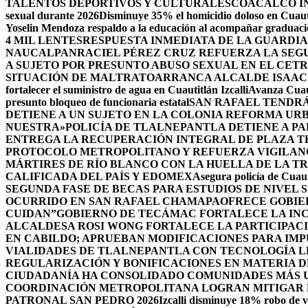
TALENTOS DEPORTIVOS Y CULTURALES
COACALCO IN
sexual durante 2026
Disminuye 35% el homicidio doloso en Cuauti
Yoselin Mendoza respaldo a la educación al acompañar graduacio
4 MIL LENTES
RESPUESTA INMEDIATA DE LA GUARDIA
NAUCALPAN
RACIEL PÉREZ CRUZ REFUERZA LA SEGU
A SUJETO POR PRESUNTO ABUSO SEXUAL EN EL CET
SITUACIÓN DE MALTRATO
ARRANCA ALCALDE ISAAC
fortalecer el suministro de agua en Cuautitlán Izcalli
Avanza Cuaut
presunto bloqueo de funcionaria estatal
SAN RAFAEL TENDRÁ
DETIENE A UN SUJETO EN LA COLONIA REFORMA UR
NUESTRA»
POLICÍA DE TLALNEPANTLA DETIENE A P
ENTREGA LA RECUPERACIÓN INTEGRAL DE PLAZA T
PROTOCOLO METROPOLITANO Y REFUERZA VIGILAN
MÁRTIRES DE RÍO BLANCO CON LA HUELLA DE LA T
CALIFICADA DEL PAÍS Y EDOMEX
Asegura policía de Cuaut
SEGUNDA FASE DE BECAS PARA ESTUDIOS DE NIVEL
OCURRIDO EN SAN RAFAEL CHAMAPA
OFRECE GOBIE
CUIDAN”
GOBIERNO DE TECÁMAC FORTALECE LA INC
ALCALDESA ROSI WONG FORTALECE LA PARTICIPACI
EN CABILDO; APRUEBAN MODIFICACIONES PARA IM
VIALIDADES DE TLALNEPANTLA CON TECNOLOGÍA L
REGULARIZACIÓN Y BONIFICACIONES EN MATERIA D
CIUDADANÍA HA CONSOLIDADO COMUNIDADES MÁS UN
COORDINACIÓN METROPOLITANA LOGRAN MITIGAR D
PATRONAL SAN PEDRO 2026
Izcalli disminuye 18% robo de v