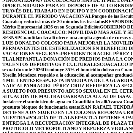
NIÑOS
ATIZAPÁN HA COLOCADO MÁS DE 11 MIL LUMIN
OPORTUNIDADES PARA EL DEPORTE DE ALTO RENDI
TRAVÉS DEL TRABAJO EN EQUIPO Y EN COORDINACI
DURANTE EL PERIODO VACACIONAL
Parque de las Escult
Coacalco; reducirá más de 20 minutos los traslados
RESPONDIE
Mérito Empresarial 2026 en su Segunda Edición
GOBIERNO DE
RESIDENCIAL COACALCO: MOVILIDAD MÁS ÁGIL Y SE
SESNSP
Cuautitlán Izcalli ofrece una amplia agenda de cursos y 
LUIS DONALDO COLOSIO PARA MEJORAR LA MOVILID
PERMANENTES DE ESTERILIZACIÓN EN BENEFICIO DE
VACACIONES SEGURAS»
PRESIDENTE RACIEL PÉREZ 
TLALNEPANTLA DONACIÓN DE PREDIOS PARA LA CO
TALENTOS DEPORTIVOS Y CULTURALES
COACALCO IN
sexual durante 2026
Disminuye 35% el homicidio doloso en Cuauti
Yoselin Mendoza respaldo a la educación al acompañar graduacio
4 MIL LENTES
RESPUESTA INMEDIATA DE LA GUARDIA
NAUCALPAN
RACIEL PÉREZ CRUZ REFUERZA LA SEGU
A SUJETO POR PRESUNTO ABUSO SEXUAL EN EL CET
SITUACIÓN DE MALTRATO
ARRANCA ALCALDE ISAAC
fortalecer el suministro de agua en Cuautitlán Izcalli
Avanza Cuaut
presunto bloqueo de funcionaria estatal
SAN RAFAEL TENDRÁ
DETIENE A UN SUJETO EN LA COLONIA REFORMA UR
NUESTRA»
POLICÍA DE TLALNEPANTLA DETIENE A P
ENTREGA LA RECUPERACIÓN INTEGRAL DE PLAZA T
PROTOCOLO METROPOLITANO Y REFUERZA VIGILAN