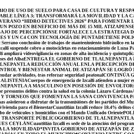
O DE USO DE SUELO PARA CASA DE CULTURA Y RESP
BLE LÍNEA 3; TRANSFORMARÁ LA MOVILIDAD Y LA CA
 VERANO “HIDRO DETECTIVES 2026” PARA FOMENTAR 
N POZO EN BENEFICIO DE MÁS DE 15 MIL ATIZAPENS
BAJO DE PERCEPCIÓN
SE FORTALECE LA ESTRATEGIA 
DES Y UN C4 CON TECNOLOGÍA DE PUNTA
DETIENE POLI
 Serrano conclusión de trabajos de mantenimiento hidráulico en la
calli suspende cobro a motocicletas en estacionamiento de Luna P
li ampliará videovigilancia en zonas de alta incidencia y quintuplic
nes del Alba
ENTREGA EL GOBIERNO DE TLALNEPANTLA 
LNEPANTLA REDUCCIÓN ANUAL ENLA PERCEPCIÓN DE 
NTROL Y BIENESTAR ANIMAL DE ATIZAPÁN SE LOGRÓ R
udar actividades, tras reforzar seguridad peatonal
CONTINÚA 
CALISTENIA
Cuerpos de emergencia de Izcalli atienden a mujer em
LNEPANTLA A MASCULINO EN POSESIÓN DE ENVOLTOR
r presuntos delitos contra la salud en la colonia Lázaro Cárdenas
 Y TORNEOS QUE FOMENTAN LA SANA CONVIVENCIA P
s asistieron a disfrutar de la transmisiónes de los partidos del Mu
 Vivienda para el Bienestar
Cuautitlán Izcalli reduce 18.4% delitos 
robo de vehículos y homicidios con el Mando Unificado Oriente
POL
E TRANSPORTE PÚBLICO
GOBIERNO DE TLALNEPANTLA 
UES CEYLÁN
Cuautitlán Izcalli es sede de la atención del progr
A LA MOVILIDAD
*INVITA GOBIERNO DE ATIZAPÁN DE 