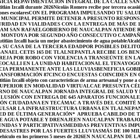
ICIA REPAVIMENTACIÓN INTEGRAL DE LA CALLE SAN
tlán Izcalli durante 2026
Nicolás Romero recibe por tercera ocasión
nes escolares
CON EL PROGRAMA IMPULSANDO TU SALUD
 MUNICIPAL PERMITE DETENER A PRESUNTO RESPONS
RIDAD EN VIALIDADES CON LA ENTREGA DE MÁS DE 
RAM SAN RAFAEL
GOBIERNO DE NAUCALPAN ATIENDE R
 MONTOYA POR SEGUNDO AÑO CONSECUTIVO CAMPAÑ
itlán Izcalli hacia un mejor abastecimiento de agua potable
Alcal
 SU CASA DE LA TERCERA EDAD
POR POSIBLES DELIT
BANA
EL CETIS 165 DE TLALNEPANTLA RECIBE LOS BE
AREJA POR ROBO CON VIOLENCIA A TRANSEÚNTE EN 
EOCALLI EN LA UNIDAD HABITACIONAL EL TENAYO
GO
CIA PERMANENTE ANTE LAS LLUVIAS
BENEFICIA GOB
RANSFORMACIÓN 87
CINCO ENCUESTAS COINCIDEN EN
itlán Izcalli objeto con características de arma artesanal y pone a
 SUPERIOR EN MODALIDAD VIRTUAL
CAE PRESUNTA CÉ
RNO DE NAUCALPAN JORNADA INTEGRAL DE SALUD Y 
LUSIÓN CON ENTREGA DE 645 APARATOS FUNCIONALE
ÓN CIUDADANA EN TECÁMAC A TRAVÉS DEL COMITÉ M
PULSAR LA INFRAESTRUCTURA URBANA EN TLALNEPA
ED DE ÚLTIMA GENERACIÓN*
APRUEBA CABILDO DE 
E AGUA POTABLE Y DRENAJE
EN NAUCALPAN TRABAJO
IDAS Y PARTICIPATIVAS
MEDIDAS PREVENTIVAS IMP
ESASTRES POR LAS FUERTES LLUVIAS
MÁS DE 100 MI
ehículo en los primeros 5 meses de 2026
EN NAUCALPAN DE LA