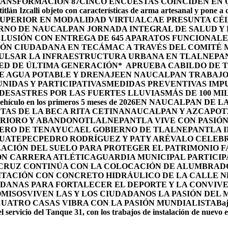
RANSFORMACIÓN 87
CINCO ENCUESTAS COINCIDEN EN
itlán Izcalli objeto con características de arma artesanal y pone a
 SUPERIOR EN MODALIDAD VIRTUAL
CAE PRESUNTA CÉ
RNO DE NAUCALPAN JORNADA INTEGRAL DE SALUD Y 
LUSIÓN CON ENTREGA DE 645 APARATOS FUNCIONALE
ÓN CIUDADANA EN TECÁMAC A TRAVÉS DEL COMITÉ M
PULSAR LA INFRAESTRUCTURA URBANA EN TLALNEPA
ED DE ÚLTIMA GENERACIÓN*
APRUEBA CABILDO DE 
E AGUA POTABLE Y DRENAJE
EN NAUCALPAN TRABAJO
IDAS Y PARTICIPATIVAS
MEDIDAS PREVENTIVAS IMP
ESASTRES POR LAS FUERTES LLUVIAS
MÁS DE 100 MI
ehículo en los primeros 5 meses de 2026
EN NAUCALPAN DE LA
TAS DE LA BECA RITA CETINA
NAUCALPAN Y AZCAPOTZ
ERIORO Y ABANDONO
TLALNEPANTLA VIVE CON PASIÓN 
OLERO DE TENAYUCA
EL GOBIERNO DE TLALNEPANTLA 
HUATEPEC
PEDRO RODRÍGUEZ Y PATY ARÉVALO CELEBR
ACIÓN DEL SUELO PARA PROTEGER EL PATRIMONIO F
ON CARRERA ATLÉTICA
GUARDIA MUNICIPAL PARTICIP
 CRUZ CONTINÚA CON LA COLOCACIÓN DE ALUMBRAD
ITACIÓN CON CONCRETO HIDRÁULICO DE LA CALLE 
DANAS PARA FORTALECER EL DEPORTE Y LA CONVIV
OMISOS
VIVEN LAS Y LOS CIUDADANOS LA PASIÓN DEL
CUATRO CASAS VIBRA CON LA PASIÓN MUNDIALISTA
Baj
l servicio del Tanque 31, con los trabajos de instalación de nuevo 