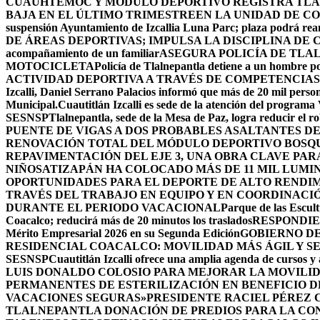
CUAUHTÉMOC Y MÓDULO DEPORTIVO
REGISTRA TLA
BAJA EN EL ÚLTIMO TRIMESTRE
EN LA UNIDAD DE CO
suspensión Ayuntamiento de Izcallia Luna Parc; plaza podrá rean
DE ÁREAS DEPORTIVAS; IMPULSA LA DISCIPLINA DE 
acompañamiento de un familiar
ASEGURA POLICÍA DE TLA
MOTOCICLETA
Policía de Tlalnepantla detiene a un hombre po
ACTIVIDAD DEPORTIVA A TRAVÉS DE COMPETENCIAS
Izcalli, Daniel Serrano Palacios informó que más de 20 mil persona
Municipal.
Cuautitlán Izcalli es sede de la atención del programa
SESNSP
Tlalnepantla, sede de la Mesa de Paz, logra reducir el 
PUENTE DE VIGAS A DOS PROBABLES ASALTANTES D
RENOVACIÓN TOTAL DEL MÓDULO DEPORTIVO BOSQ
REPAVIMENTACIÓN DEL EJE 3, UNA OBRA CLAVE PAR
NIÑOS
ATIZAPÁN HA COLOCADO MÁS DE 11 MIL LUMIN
OPORTUNIDADES PARA EL DEPORTE DE ALTO RENDI
TRAVÉS DEL TRABAJO EN EQUIPO Y EN COORDINACI
DURANTE EL PERIODO VACACIONAL
Parque de las Escult
Coacalco; reducirá más de 20 minutos los traslados
RESPONDIE
Mérito Empresarial 2026 en su Segunda Edición
GOBIERNO DE
RESIDENCIAL COACALCO: MOVILIDAD MÁS ÁGIL Y SE
SESNSP
Cuautitlán Izcalli ofrece una amplia agenda de cursos y 
LUIS DONALDO COLOSIO PARA MEJORAR LA MOVILID
PERMANENTES DE ESTERILIZACIÓN EN BENEFICIO DE
VACACIONES SEGURAS»
PRESIDENTE RACIEL PÉREZ 
TLALNEPANTLA DONACIÓN DE PREDIOS PARA LA CO