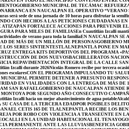
ARIAS EN TODO EL MUNICIPIO*
CONVENIO ENTRE COA
MIENTO
GOBIERNO MUNICIPAL DE TECÁMAC REFUERZA 
ÓN
ARRANCA EN NAUCALPAN EL OPERATIVO “VERANO S
uras será sede de una jornada de 10 horas para disfrutar la semifi
NDO CON HECHOS A LAS PETICIONES CIUDADANAS E
 ATIZAPÁN FORTALECE ACCIONES PARA PREVENIR EL 
GURA PARA MILES DE FAMILIAS
En Cuautitlán Izcalli manti
actividades de verano para toda la familia
EN NAUCALPAN SE 
AD DE MÁS DE UN MILLÓN DE PERSONAS
GOBIERNO M
 LOS SERES SINTIENTES
TLALNEPANTLA PONE EN MAR
CRUZ ENTREGA KITS DEPORTIVOS DEL PROGRAMA «P
NSTRUCCIÓN DE DOS NUEVOSBACHILLERATOS NACION
ICIA REPAVIMENTACIÓN INTEGRAL DE LA CALLE SAN
tlán Izcalli durante 2026
Nicolás Romero recibe por tercera ocasión
nes escolares
CON EL PROGRAMA IMPULSANDO TU SALUD
 MUNICIPAL PERMITE DETENER A PRESUNTO RESPONS
RIDAD EN VIALIDADES CON LA ENTREGA DE MÁS DE 
RAM SAN RAFAEL
GOBIERNO DE NAUCALPAN ATIENDE R
 MONTOYA POR SEGUNDO AÑO CONSECUTIVO CAMPAÑ
itlán Izcalli hacia un mejor abastecimiento de agua potable
Alcal
 SU CASA DE LA TERCERA EDAD
POR POSIBLES DELIT
BANA
EL CETIS 165 DE TLALNEPANTLA RECIBE LOS BE
AREJA POR ROBO CON VIOLENCIA A TRANSEÚNTE EN 
EOCALLI EN LA UNIDAD HABITACIONAL EL TENAYO
GO
CIA PERMANENTE ANTE LAS LLUVIAS
BENEFICIA GOB