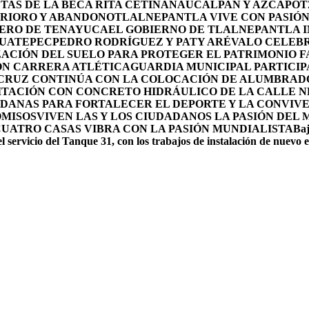
TAS DE LA BECA RITA CETINA
NAUCALPAN Y AZCAPOTZ
ERIORO Y ABANDONO
TLALNEPANTLA VIVE CON PASIÓN 
OLERO DE TENAYUCA
EL GOBIERNO DE TLALNEPANTLA 
HUATEPEC
PEDRO RODRÍGUEZ Y PATY ARÉVALO CELEBR
ACIÓN DEL SUELO PARA PROTEGER EL PATRIMONIO F
ON CARRERA ATLÉTICA
GUARDIA MUNICIPAL PARTICIP
 CRUZ CONTINÚA CON LA COLOCACIÓN DE ALUMBRAD
ITACIÓN CON CONCRETO HIDRÁULICO DE LA CALLE 
DANAS PARA FORTALECER EL DEPORTE Y LA CONVIV
OMISOS
VIVEN LAS Y LOS CIUDADANOS LA PASIÓN DEL
CUATRO CASAS VIBRA CON LA PASIÓN MUNDIALISTA
Baj
l servicio del Tanque 31, con los trabajos de instalación de nuevo 