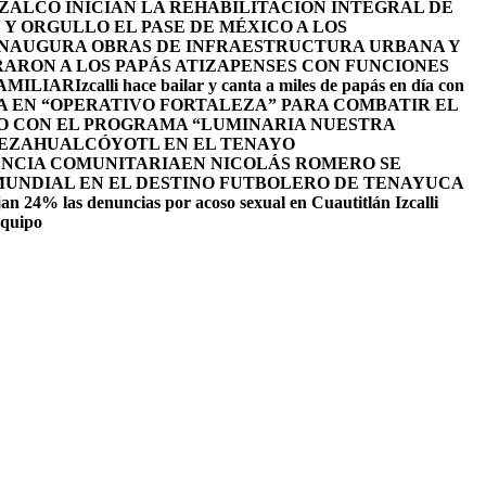
ALCO INICIAN LA REHABILITACIÓN INTEGRAL DE
Y ORGULLO EL PASE DE MÉXICO A LOS
INAUGURA OBRAS DE INFRAESTRUCTURA URBANA Y
ARON A LOS PAPÁS ATIZAPENSES CON FUNCIONES
AMILIAR
Izcalli hace bailar y canta a miles de papás en día con
A EN “OPERATIVO FORTALEZA” PARA COMBATIR EL
O CON EL PROGRAMA “LUMINARIA NUESTRA
NEZAHUALCÓYOTL EN EL TENAYO
ENCIA COMUNITARIA
EN NICOLÁS ROMERO SE
 MUNDIAL EN EL DESTINO FUTBOLERO DE TENAYUCA
an 24% las denuncias por acoso sexual en Cuautitlán Izcalli
equipo