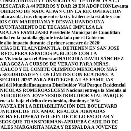
INSEGURIDAD Y CONSOLIDA SU TENDENCIA A LA
ESCATAR A 44 PERROS Y DAR 29 EN ADOPCIÓN
Levanta
GOBIERNO DE NAUCALPAN CON LA RECUPERACIÓN
barazada, tras choque entre taxi y tráiler: está estable y con
IOS CON MARIHUANA Y DESVALIJANDO UNA
AYUNTAMIENTO DE TECÁMAC IMPULSA LA
ARA LAS FAMILIAS
El Presidente Municipal de Cuautitlán
ndial en la pantalla gigante instalada por el Gobierno
de alto impacto durante el primer semestre de 2026:
ICÍAS DE TLALNEPANTLA, ​DETIENEN EN SAN JOSÉ
RECUPERA ESPACIOS PÚBLICOS CON LA
ama Vivienda para el Bienestar
INAUGURA DAVID SÁNCHEZ
ZARAGOZA A CURSOS DE VERANO PARA NIÑAS,
CALCO Y EL COMITÉ OLÍMPICO MEXICANO: MÁS
SEGURIDAD EN LOS LÍMITES CON ECATEPEC A
EGURO 2026” PARA PROTEGER A LAS FAMILIAS
nal del Mundial
Inauguran Distribuidor Vial Parque Residencial
N NICOLAS ROMERO
ASECEM Nacional entrega la Medalla al
SUICIDIO EN JÓVENES
DISTRIBUIDOR VIAL PARQUE
ene a la baja el delito de extorsión, disminuye 16%:
AVANZA EN LA REHABILITACIÓN DEL BOULEVARD
UNICIPAL DE TECÁMAC REALIZA JORNADAS
CHA EL OPERATIVO «FIN DE CICLO ESCOLAR Y
ASEOS QUE TRANSFORMAN»
APRUEBA CABILDO DE
ALES MARGARITA MAZA Y RESPALDA A JÓVENES