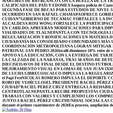
MÁRTIRES DE RÍO BLANCO CON LA HUELLA DE LA T
CALIFICADA DEL PAÍS Y EDOMEX
Asegura policía de Cuaut
SEGUNDA FASE DE BECAS PARA ESTUDIOS DE NIVEL
OCURRIDO EN SAN RAFAEL CHAMAPA
OFRECE GOBIE
CUIDAN”
GOBIERNO DE TECÁMAC FORTALECE LA INC
ALCALDESA ROSI WONG FORTALECE LA PARTICIPACI
EN CABILDO; APRUEBAN MODIFICACIONES PARA IM
VIALIDADES DE TLALNEPANTLA CON TECNOLOGÍA L
REGULARIZACIÓN Y BONIFICACIONES EN MATERIA D
CIUDADANÍA HA CONSOLIDADO COMUNIDADES MÁS UN
COORDINACIÓN METROPOLITANA LOGRAN MITIGAR D
PATRONAL SAN PEDRO 2026
Izcalli disminuye 18% robo de v
APOYO A LA EDUCACIÓN, CON LA ENTREGA DE TARJE
LA CALZADA DE LA NARANJA, TRAS 50 AÑOS DE DET
DIECISEISAVOS DE FINAL DESDE EL DESTINO FUTB
MEJORAMIENTO VISUAL EN LOMAS DE SAN JUAN IX
DE LUCHA LIBRE
COACALCO IMPULSA LA REGULARIZ
el Papi Fest
NICOLÁS ROMERO IMPULSA EL DEPORTE C
ROBO DE VEHÍCULOS
EL PRESIDENTE RACIEL PÉREZ
CIUDAD”
RACIEL PÉREZ CRUZ ENTREGA LA REHABIL
CENTRO
TLALNEPANTLA RECIBE PROPUESTAS CIUDA
TRABAJA CON VALORES Y CUMPLIENDO LOS COMPR
JUNTO A RACIEL PÉREZ CRUZ
MUNDIAL SOCIAL LAS 
durante el primer cuatrimestre de 2026
En proceso, ampliación de