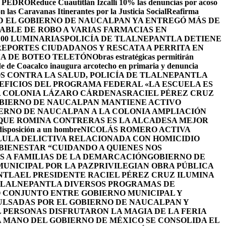
 PEDRO
Reduce Cuautitlán Izcalli 10% las denuncias por acoso
 las Caravanas Itinerantes por la Justicia Social
Reafirma
 EL GOBIERNO DE NAUCALPAN YA ENTREGÓ MÁS DE
ABLE DE ROBO A VARIAS FARMACIAS EN
100 LUMINARIAS
POLICÍA DE TLALNEPANTLA DETIENE
EPORTES CIUDADANOS Y RESCATA A PERRITA EN
A DE BOTEO TELETÓN
Obras estratégicas permitirán
de de Coacalco inaugura arcotecho en primaria y denuncia
OS CONTRA LA SALUD, POLICÍA DE TLALNEPANTLA
NEFICIOS DEL PROGRAMA FEDERAL «LA ESCUELA ES
LA COLONIA LÁZARO CÁRDENAS
RACIEL PÉREZ CRUZ
BIERNO DE NAUCALPAN MANTIENE ACTIVO
IERNO DE NAUCALPAN A LA COLONIA AMPLIACIÓN
 QUE ROMINA CONTRERAS ES LA ALCADESA MEJOR
 disposición a un hombre
NICOLÁS ROMERO ACTIVA
LULA DELICTIVA RELACIONADA CON HOMICIDIO
BIENESTAR “CUIDANDO A QUIENES NOS
S A FAMILIAS DE LA DEMARCACIÓN
GOBIERNO DE
UNICIPAL POR LA PAZ
PRIVILEGIAN OBRA PÚBLICA
NTLA
EL PRESIDENTE RACIEL PÉREZ CRUZ ILUMINA
TLALNEPANTLA DIVERSOS PROGRAMAS DE
 CONJUNTO ENTRE GOBIERNO MUNICIPAL Y
ULSADAS POR EL GOBIERNO DE NAUCALPAN Y
L PERSONAS DISFRUTARON LA MAGIA DE LA FERIA
 MANO DEL GOBIERNO DE MÉXICO SE CONSOLIDA EL