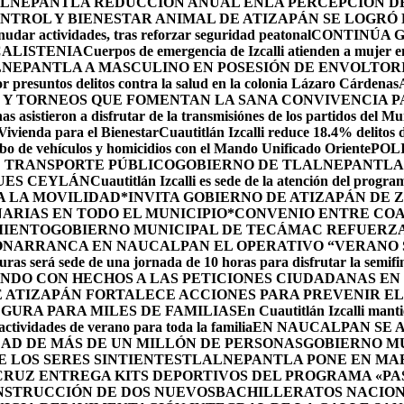
LNEPANTLA REDUCCIÓN ANUAL ENLA PERCEPCIÓN DE 
NTROL Y BIENESTAR ANIMAL DE ATIZAPÁN SE LOGRÓ R
udar actividades, tras reforzar seguridad peatonal
CONTINÚA 
CALISTENIA
Cuerpos de emergencia de Izcalli atienden a mujer em
LNEPANTLA A MASCULINO EN POSESIÓN DE ENVOLTOR
r presuntos delitos contra la salud en la colonia Lázaro Cárdenas
 Y TORNEOS QUE FOMENTAN LA SANA CONVIVENCIA P
s asistieron a disfrutar de la transmisiónes de los partidos del Mu
 Vivienda para el Bienestar
Cuautitlán Izcalli reduce 18.4% delitos 
robo de vehículos y homicidios con el Mando Unificado Oriente
POL
E TRANSPORTE PÚBLICO
GOBIERNO DE TLALNEPANTLA 
UES CEYLÁN
Cuautitlán Izcalli es sede de la atención del progr
A LA MOVILIDAD
*INVITA GOBIERNO DE ATIZAPÁN DE 
ARIAS EN TODO EL MUNICIPIO*
CONVENIO ENTRE COA
MIENTO
GOBIERNO MUNICIPAL DE TECÁMAC REFUERZA 
ÓN
ARRANCA EN NAUCALPAN EL OPERATIVO “VERANO S
uras será sede de una jornada de 10 horas para disfrutar la semifi
NDO CON HECHOS A LAS PETICIONES CIUDADANAS E
 ATIZAPÁN FORTALECE ACCIONES PARA PREVENIR EL 
GURA PARA MILES DE FAMILIAS
En Cuautitlán Izcalli manti
actividades de verano para toda la familia
EN NAUCALPAN SE 
AD DE MÁS DE UN MILLÓN DE PERSONAS
GOBIERNO M
 LOS SERES SINTIENTES
TLALNEPANTLA PONE EN MAR
CRUZ ENTREGA KITS DEPORTIVOS DEL PROGRAMA «P
NSTRUCCIÓN DE DOS NUEVOSBACHILLERATOS NACION