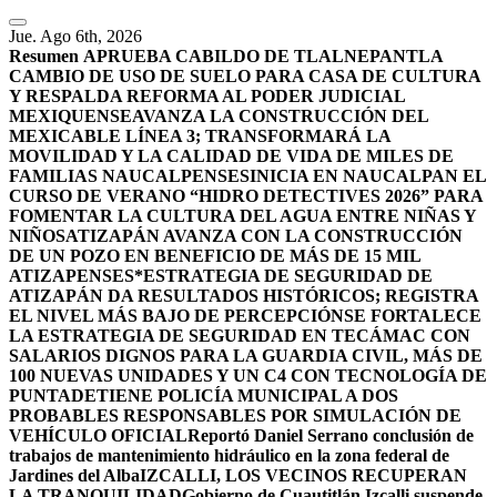
Jue. Ago 6th, 2026
Resumen
APRUEBA CABILDO DE TLALNEPANTLA
CAMBIO DE USO DE SUELO PARA CASA DE CULTURA
Y RESPALDA REFORMA AL PODER JUDICIAL
MEXIQUENSE
AVANZA LA CONSTRUCCIÓN DEL
MEXICABLE LÍNEA 3; TRANSFORMARÁ LA
MOVILIDAD Y LA CALIDAD DE VIDA DE MILES DE
FAMILIAS NAUCALPENSES
INICIA EN NAUCALPAN EL
CURSO DE VERANO “HIDRO DETECTIVES 2026” PARA
FOMENTAR LA CULTURA DEL AGUA ENTRE NIÑAS Y
NIÑOS
ATIZAPÁN AVANZA CON LA CONSTRUCCIÓN
DE UN POZO EN BENEFICIO DE MÁS DE 15 MIL
ATIZAPENSES
*ESTRATEGIA DE SEGURIDAD DE
ATIZAPÁN DA RESULTADOS HISTÓRICOS; REGISTRA
EL NIVEL MÁS BAJO DE PERCEPCIÓN
SE FORTALECE
LA ESTRATEGIA DE SEGURIDAD EN TECÁMAC CON
SALARIOS DIGNOS PARA LA GUARDIA CIVIL, MÁS DE
100 NUEVAS UNIDADES Y UN C4 CON TECNOLOGÍA DE
PUNTA
DETIENE POLICÍA MUNICIPAL A DOS
PROBABLES RESPONSABLES POR SIMULACIÓN DE
VEHÍCULO OFICIAL
Reportó Daniel Serrano conclusión de
trabajos de mantenimiento hidráulico en la zona federal de
Jardines del Alba
IZCALLI, LOS VECINOS RECUPERAN
LA TRANQUILIDAD
Gobierno de Cuautitlán Izcalli suspende