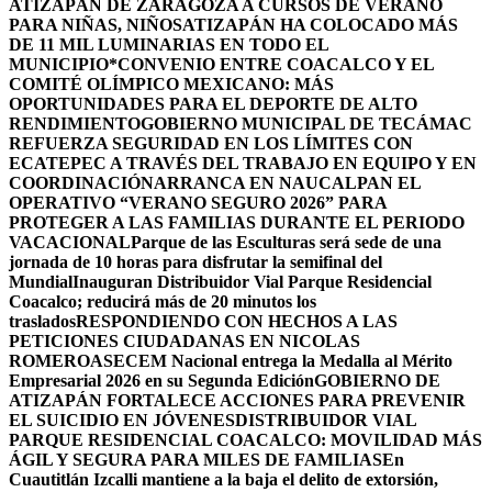
ATIZAPÁN DE ZARAGOZA A CURSOS DE VERANO
PARA NIÑAS, NIÑOS
ATIZAPÁN HA COLOCADO MÁS
DE 11 MIL LUMINARIAS EN TODO EL
MUNICIPIO*
CONVENIO ENTRE COACALCO Y EL
COMITÉ OLÍMPICO MEXICANO: MÁS
OPORTUNIDADES PARA EL DEPORTE DE ALTO
RENDIMIENTO
GOBIERNO MUNICIPAL DE TECÁMAC
REFUERZA SEGURIDAD EN LOS LÍMITES CON
ECATEPEC A TRAVÉS DEL TRABAJO EN EQUIPO Y EN
COORDINACIÓN
ARRANCA EN NAUCALPAN EL
OPERATIVO “VERANO SEGURO 2026” PARA
PROTEGER A LAS FAMILIAS DURANTE EL PERIODO
VACACIONAL
Parque de las Esculturas será sede de una
jornada de 10 horas para disfrutar la semifinal del
Mundial
Inauguran Distribuidor Vial Parque Residencial
Coacalco; reducirá más de 20 minutos los
traslados
RESPONDIENDO CON HECHOS A LAS
PETICIONES CIUDADANAS EN NICOLAS
ROMERO
ASECEM Nacional entrega la Medalla al Mérito
Empresarial 2026 en su Segunda Edición
GOBIERNO DE
ATIZAPÁN FORTALECE ACCIONES PARA PREVENIR
EL SUICIDIO EN JÓVENES
DISTRIBUIDOR VIAL
PARQUE RESIDENCIAL COACALCO: MOVILIDAD MÁS
ÁGIL Y SEGURA PARA MILES DE FAMILIAS
En
Cuautitlán Izcalli mantiene a la baja el delito de extorsión,