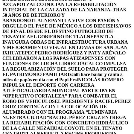
AZCAPOTZALCO INICIAN LA REHABILITACIÓN
INTEGRAL DE LA CALZADA DE LA NARANJA, TRAS
50 AÑOS DE DETERIORO Y
ABANDONO
TLALNEPANTLA VIVE CON PASIÓN Y
ORGULLO EL PASE DE MÉXICO A LOS DIECISEISAVOS
DE FINAL DESDE EL DESTINO FUTBOLERO DE
TENAYUCA
EL GOBIERNO DE TLALNEPANTLA
INAUGURA OBRAS DE INFRAESTRUCTURA URBANA
Y MEJORAMIENTO VISUAL EN LOMAS DE SAN JUAN
IXHUATEPEC
PEDRO RODRÍGUEZ Y PATY ARÉVALO
CELEBRARON A LOS PAPÁS ATIZAPENSES CON
FUNCIONES DE LUCHA LIBRE
COACALCO IMPULSA
LA REGULARIZACIÓN DEL SUELO PARA PROTEGER
EL PATRIMONIO FAMILIAR
Izcalli hace bailar y canta a
miles de papás en día con el Papi Fest
NICOLÁS ROMERO
IMPULSA EL DEPORTE CON CARRERA
ATLÉTICA
GUARDIA MUNICIPAL PARTICIPA EN
“OPERATIVO FORTALEZA” PARA COMBATIR EL
ROBO DE VEHÍCULOS
EL PRESIDENTE RACIEL PÉREZ
CRUZ CONTINÚA CON LA COLOCACIÓN DE
ALUMBRADO CON EL PROGRAMA “LUMINARIA
NUESTRA CIUDAD”
RACIEL PÉREZ CRUZ ENTREGA
LA REHABILITACIÓN CON CONCRETO HIDRÁULICO
DE LA CALLE NEZAHUALCÓYOTL EN EL TENAYO
CENTRO
TLALNEPANTLA RECIBE PROPUESTAS