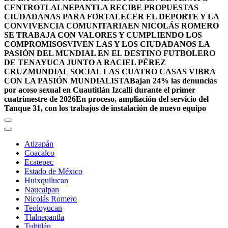
CENTRO
TLALNEPANTLA RECIBE PROPUESTAS
CIUDADANAS PARA FORTALECER EL DEPORTE Y LA
CONVIVENCIA COMUNITARIA
EN NICOLÁS ROMERO
SE TRABAJA CON VALORES Y CUMPLIENDO LOS
COMPROMISOS
VIVEN LAS Y LOS CIUDADANOS LA
PASIÓN DEL MUNDIAL EN EL DESTINO FUTBOLERO
DE TENAYUCA JUNTO A RACIEL PÉREZ
CRUZ
MUNDIAL SOCIAL LAS CUATRO CASAS VIBRA
CON LA PASIÓN MUNDIALISTA
Bajan 24% las denuncias
por acoso sexual en Cuautitlán Izcalli durante el primer
cuatrimestre de 2026
En proceso, ampliación del servicio del
Tanque 31, con los trabajos de instalación de nuevo equipo
Atizapán
Coacalco
Ecatepec
Estado de México
Huixquilucan
Naucalpan
Nicolás Romero
Teoloyucan
Tlalnepantla
Tultitlán