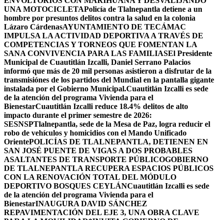
ENVOLTORIOS CON MARIHUANA Y DESVALIJANDO
UNA MOTOCICLETA
Policía de Tlalnepantla detiene a un
hombre por presuntos delitos contra la salud en la colonia
Lázaro Cárdenas
AYUNTAMIENTO DE TECÁMAC
IMPULSA LA ACTIVIDAD DEPORTIVA A TRAVÉS DE
COMPETENCIAS Y TORNEOS QUE FOMENTAN LA
SANA CONVIVENCIA PARA LAS FAMILIAS
El Presidente
Municipal de Cuautitlán Izcalli, Daniel Serrano Palacios
informó que más de 20 mil personas asistieron a disfrutar de la
transmisiónes de los partidos del Mundial en la pantalla gigante
instalada por el Gobierno Municipal.
Cuautitlán Izcalli es sede
de la atención del programa Vivienda para el
Bienestar
Cuautitlán Izcalli reduce 18.4% delitos de alto
impacto durante el primer semestre de 2026:
SESNSP
Tlalnepantla, sede de la Mesa de Paz, logra reducir el
robo de vehículos y homicidios con el Mando Unificado
Oriente
POLICÍAS DE TLALNEPANTLA, ​DETIENEN EN
SAN JOSÉ PUENTE DE VIGAS A DOS PROBABLES
ASALTANTES DE TRANSPORTE PÚBLICO
GOBIERNO
DE TLALNEPANTLA RECUPERA ESPACIOS PÚBLICOS
CON LA RENOVACIÓN TOTAL DEL MÓDULO
DEPORTIVO BOSQUES CEYLÁN
Cuautitlán Izcalli es sede
de la atención del programa Vivienda para el
Bienestar
INAUGURA DAVID SÁNCHEZ
REPAVIMENTACIÓN DEL EJE 3, UNA OBRA CLAVE