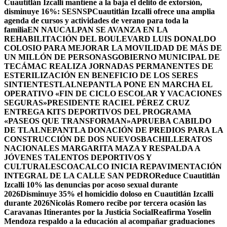
Cuautitlán Izcalli mantiene a la baja el delito de extorsión,
disminuye 16%: SESNSP
Cuautitlán Izcalli ofrece una amplia
agenda de cursos y actividades de verano para toda la
familia
EN NAUCALPAN SE AVANZA EN LA
REHABILITACIÓN DEL BOULEVARD LUIS DONALDO
COLOSIO PARA MEJORAR LA MOVILIDAD DE MÁS DE
UN MILLÓN DE PERSONAS
GOBIERNO MUNICIPAL DE
TECÁMAC REALIZA JORNADAS PERMANENTES DE
ESTERILIZACIÓN EN BENEFICIO DE LOS SERES
SINTIENTES
TLALNEPANTLA PONE EN MARCHA EL
OPERATIVO «FIN DE CICLO ESCOLAR Y VACACIONES
SEGURAS»
PRESIDENTE RACIEL PÉREZ CRUZ
ENTREGA KITS DEPORTIVOS DEL PROGRAMA
«PASEOS QUE TRANSFORMAN»
APRUEBA CABILDO
DE TLALNEPANTLA DONACIÓN DE PREDIOS PARA LA
CONSTRUCCIÓN DE DOS NUEVOSBACHILLERATOS
NACIONALES MARGARITA MAZA Y RESPALDA A
JÓVENES TALENTOS DEPORTIVOS Y
CULTURALES
COACALCO INICIA REPAVIMENTACIÓN
INTEGRAL DE LA CALLE SAN PEDRO
Reduce Cuautitlán
Izcalli 10% las denuncias por acoso sexual durante
2026
Disminuye 35% el homicidio doloso en Cuautitlán Izcalli
durante 2026
Nicolás Romero recibe por tercera ocasión las
Caravanas Itinerantes por la Justicia Social
Reafirma Yoselin
Mendoza respaldo a la educación al acompañar graduaciones