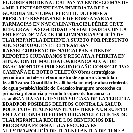
EL GOBIERNO DE NAUCALPAN YA ENTREGÓ MÁS DE
4 MIL LENTES
RESPUESTA INMEDIATA DE LA
GUARDIA MUNICIPAL PERMITE DETENER A
PRESUNTO RESPONSABLE DE ROBO A VARIAS
FARMACIAS EN NAUCALPAN
RACIEL PÉREZ CRUZ
REFUERZA LA SEGURIDAD EN VIALIDADES CON LA
ENTREGA DE MÁS DE 100 LUMINARIAS
POLICÍA DE
TLALNEPANTLA DETIENE A SUJETO POR PRESUNTO
ABUSO SEXUAL EN EL CETRAM SAN
RAFAEL
GOBIERNO DE NAUCALPAN ATIENDE
REPORTES CIUDADANOS Y RESCATA A PERRITA EN
SITUACIÓN DE MALTRATO
ARRANCA ALCALDE
ISAAC MONTOYA POR SEGUNDO AÑO CONSECUTIVO
CAMPAÑA DE BOTEO TELETÓN
Obras estratégicas
permitirán fortalecer el suministro de agua en Cuautitlán
Izcalli
Avanza Cuautitlán Izcalli hacia un mejor abastecimiento
de agua potable
Alcalde de Coacalco inaugura arcotecho en
primaria y denuncia presunto bloqueo de funcionaria
estatal
SAN RAFAEL TENDRÁ SU CASA DE LA TERCERA
EDAD
POR POSIBLES DELITOS CONTRA LA SALUD,
POLICÍA DE TLALNEPANTLA DETIENE A UN SUJETO
EN LA COLONIA REFORMA URBANA
EL CETIS 165 DE
TLALNEPANTLA RECIBE LOS BENEFICIOS DEL
PROGRAMA FEDERAL «LA ESCUELA ES
NUESTRA»
POLICÍA DE TLALNEPANTLA DETIENE A