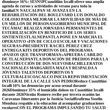
disminuye 16%: SESNSP
Cuautitlán Izcalli ofrece una amplia
agenda de cursos y actividades de verano para toda la
familia
EN NAUCALPAN SE AVANZA EN LA
REHABILITACIÓN DEL BOULEVARD LUIS DONALDO
COLOSIO PARA MEJORAR LA MOVILIDAD DE MÁS DE
UN MILLÓN DE PERSONAS
GOBIERNO MUNICIPAL DE
TECÁMAC REALIZA JORNADAS PERMANENTES DE
ESTERILIZACIÓN EN BENEFICIO DE LOS SERES
SINTIENTES
TLALNEPANTLA PONE EN MARCHA EL
OPERATIVO «FIN DE CICLO ESCOLAR Y VACACIONES
SEGURAS»
PRESIDENTE RACIEL PÉREZ CRUZ
ENTREGA KITS DEPORTIVOS DEL PROGRAMA
«PASEOS QUE TRANSFORMAN»
APRUEBA CABILDO
DE TLALNEPANTLA DONACIÓN DE PREDIOS PARA LA
CONSTRUCCIÓN DE DOS NUEVOSBACHILLERATOS
NACIONALES MARGARITA MAZA Y RESPALDA A
JÓVENES TALENTOS DEPORTIVOS Y
CULTURALES
COACALCO INICIA REPAVIMENTACIÓN
INTEGRAL DE LA CALLE SAN PEDRO
Reduce Cuautitlán
Izcalli 10% las denuncias por acoso sexual durante
2026
Disminuye 35% el homicidio doloso en Cuautitlán Izcalli
durante 2026
Nicolás Romero recibe por tercera ocasión las
Caravanas Itinerantes por la Justicia Social
Reafirma Yoselin
Mendoza respaldo a la educación al acompañar graduaciones
escolares
CON EL PROGRAMA IMPULSANDO TU SALUD