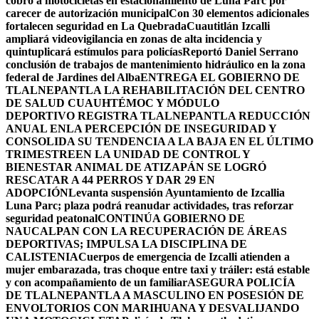
cobro a motocicletas en estacionamiento de Luna Parc por
carecer de autorización municipal
Con 30 elementos adicionales
fortalecen seguridad en La Quebrada
Cuautitlán Izcalli
ampliará videovigilancia en zonas de alta incidencia y
quintuplicará estímulos para policías
Reportó Daniel Serrano
conclusión de trabajos de mantenimiento hidráulico en la zona
federal de Jardines del Alba
ENTREGA EL GOBIERNO DE
TLALNEPANTLA LA REHABILITACIÓN DEL CENTRO
DE SALUD CUAUHTÉMOC Y MÓDULO
DEPORTIVO
REGISTRA TLALNEPANTLA REDUCCIÓN
ANUAL ENLA PERCEPCIÓN DE INSEGURIDAD Y
CONSOLIDA SU TENDENCIA A LA BAJA EN EL ÚLTIMO
TRIMESTRE
EN LA UNIDAD DE CONTROL Y
BIENESTAR ANIMAL DE ATIZAPÁN SE LOGRÓ
RESCATAR A 44 PERROS Y DAR 29 EN
ADOPCIÓN
Levanta suspensión Ayuntamiento de Izcallia
Luna Parc; plaza podrá reanudar actividades, tras reforzar
seguridad peatonal
CONTINÚA GOBIERNO DE
NAUCALPAN CON LA RECUPERACIÓN DE ÁREAS
DEPORTIVAS; IMPULSA LA DISCIPLINA DE
CALISTENIA
Cuerpos de emergencia de Izcalli atienden a
mujer embarazada, tras choque entre taxi y tráiler: está estable
y con acompañamiento de un familiar
ASEGURA POLICÍA
DE TLALNEPANTLA A MASCULINO EN POSESIÓN DE
ENVOLTORIOS CON MARIHUANA Y DESVALIJANDO