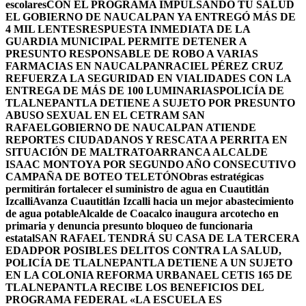
escolares
CON EL PROGRAMA IMPULSANDO TU SALUD
EL GOBIERNO DE NAUCALPAN YA ENTREGÓ MÁS DE
4 MIL LENTES
RESPUESTA INMEDIATA DE LA
GUARDIA MUNICIPAL PERMITE DETENER A
PRESUNTO RESPONSABLE DE ROBO A VARIAS
FARMACIAS EN NAUCALPAN
RACIEL PÉREZ CRUZ
REFUERZA LA SEGURIDAD EN VIALIDADES CON LA
ENTREGA DE MÁS DE 100 LUMINARIAS
POLICÍA DE
TLALNEPANTLA DETIENE A SUJETO POR PRESUNTO
ABUSO SEXUAL EN EL CETRAM SAN
RAFAEL
GOBIERNO DE NAUCALPAN ATIENDE
REPORTES CIUDADANOS Y RESCATA A PERRITA EN
SITUACIÓN DE MALTRATO
ARRANCA ALCALDE
ISAAC MONTOYA POR SEGUNDO AÑO CONSECUTIVO
CAMPAÑA DE BOTEO TELETÓN
Obras estratégicas
permitirán fortalecer el suministro de agua en Cuautitlán
Izcalli
Avanza Cuautitlán Izcalli hacia un mejor abastecimiento
de agua potable
Alcalde de Coacalco inaugura arcotecho en
primaria y denuncia presunto bloqueo de funcionaria
estatal
SAN RAFAEL TENDRÁ SU CASA DE LA TERCERA
EDAD
POR POSIBLES DELITOS CONTRA LA SALUD,
POLICÍA DE TLALNEPANTLA DETIENE A UN SUJETO
EN LA COLONIA REFORMA URBANA
EL CETIS 165 DE
TLALNEPANTLA RECIBE LOS BENEFICIOS DEL
PROGRAMA FEDERAL «LA ESCUELA ES