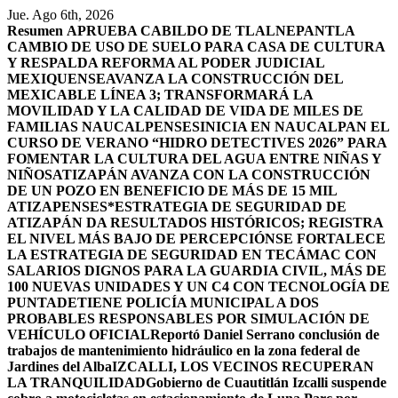
Saltar
Jue. Ago 6th, 2026
al
Resumen
APRUEBA CABILDO DE TLALNEPANTLA
contenido
CAMBIO DE USO DE SUELO PARA CASA DE CULTURA
Y RESPALDA REFORMA AL PODER JUDICIAL
MEXIQUENSE
AVANZA LA CONSTRUCCIÓN DEL
MEXICABLE LÍNEA 3; TRANSFORMARÁ LA
MOVILIDAD Y LA CALIDAD DE VIDA DE MILES DE
FAMILIAS NAUCALPENSES
INICIA EN NAUCALPAN EL
CURSO DE VERANO “HIDRO DETECTIVES 2026” PARA
FOMENTAR LA CULTURA DEL AGUA ENTRE NIÑAS Y
NIÑOS
ATIZAPÁN AVANZA CON LA CONSTRUCCIÓN
DE UN POZO EN BENEFICIO DE MÁS DE 15 MIL
ATIZAPENSES
*ESTRATEGIA DE SEGURIDAD DE
ATIZAPÁN DA RESULTADOS HISTÓRICOS; REGISTRA
EL NIVEL MÁS BAJO DE PERCEPCIÓN
SE FORTALECE
LA ESTRATEGIA DE SEGURIDAD EN TECÁMAC CON
SALARIOS DIGNOS PARA LA GUARDIA CIVIL, MÁS DE
100 NUEVAS UNIDADES Y UN C4 CON TECNOLOGÍA DE
PUNTA
DETIENE POLICÍA MUNICIPAL A DOS
PROBABLES RESPONSABLES POR SIMULACIÓN DE
VEHÍCULO OFICIAL
Reportó Daniel Serrano conclusión de
trabajos de mantenimiento hidráulico en la zona federal de
Jardines del Alba
IZCALLI, LOS VECINOS RECUPERAN
LA TRANQUILIDAD
Gobierno de Cuautitlán Izcalli suspende