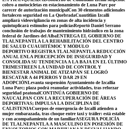
cobro a motocicletas en estacionamiento de Luna Parc por
carecer de autorización municipal
Con 30 elementos adicionales
fortalecen seguridad en La Quebrada
Cuautitlán Izcalli
ampliará videovigilancia en zonas de alta incidencia y
quintuplicará estímulos para policías
Reportó Daniel Serrano
conclusión de trabajos de mantenimiento hidráulico en la zona
federal de Jardines del Alba
ENTREGA EL GOBIERNO DE
TLALNEPANTLA LA REHABILITACIÓN DEL CENTRO
DE SALUD CUAUHTÉMOC Y MÓDULO
DEPORTIVO
REGISTRA TLALNEPANTLA REDUCCIÓN
ANUAL ENLA PERCEPCIÓN DE INSEGURIDAD Y
CONSOLIDA SU TENDENCIA A LA BAJA EN EL ÚLTIMO
TRIMESTRE
EN LA UNIDAD DE CONTROL Y
BIENESTAR ANIMAL DE ATIZAPÁN SE LOGRÓ
RESCATAR A 44 PERROS Y DAR 29 EN
ADOPCIÓN
Levanta suspensión Ayuntamiento de Izcallia
Luna Parc; plaza podrá reanudar actividades, tras reforzar
seguridad peatonal
CONTINÚA GOBIERNO DE
NAUCALPAN CON LA RECUPERACIÓN DE ÁREAS
DEPORTIVAS; IMPULSA LA DISCIPLINA DE
CALISTENIA
Cuerpos de emergencia de Izcalli atienden a
mujer embarazada, tras choque entre taxi y tráiler: está estable
y con acompañamiento de un familiar
ASEGURA POLICÍA
DE TLALNEPANTLA A MASCULINO EN POSESIÓN DE