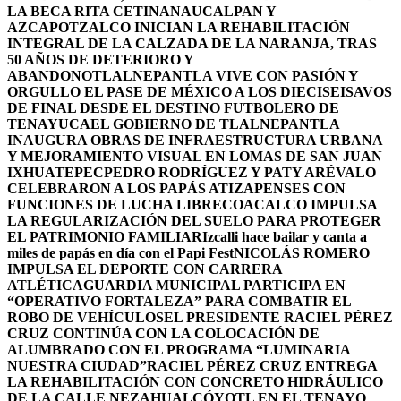
LA BECA RITA CETINA
NAUCALPAN Y
AZCAPOTZALCO INICIAN LA REHABILITACIÓN
INTEGRAL DE LA CALZADA DE LA NARANJA, TRAS
50 AÑOS DE DETERIORO Y
ABANDONO
TLALNEPANTLA VIVE CON PASIÓN Y
ORGULLO EL PASE DE MÉXICO A LOS DIECISEISAVOS
DE FINAL DESDE EL DESTINO FUTBOLERO DE
TENAYUCA
EL GOBIERNO DE TLALNEPANTLA
INAUGURA OBRAS DE INFRAESTRUCTURA URBANA
Y MEJORAMIENTO VISUAL EN LOMAS DE SAN JUAN
IXHUATEPEC
PEDRO RODRÍGUEZ Y PATY ARÉVALO
CELEBRARON A LOS PAPÁS ATIZAPENSES CON
FUNCIONES DE LUCHA LIBRE
COACALCO IMPULSA
LA REGULARIZACIÓN DEL SUELO PARA PROTEGER
EL PATRIMONIO FAMILIAR
Izcalli hace bailar y canta a
miles de papás en día con el Papi Fest
NICOLÁS ROMERO
IMPULSA EL DEPORTE CON CARRERA
ATLÉTICA
GUARDIA MUNICIPAL PARTICIPA EN
“OPERATIVO FORTALEZA” PARA COMBATIR EL
ROBO DE VEHÍCULOS
EL PRESIDENTE RACIEL PÉREZ
CRUZ CONTINÚA CON LA COLOCACIÓN DE
ALUMBRADO CON EL PROGRAMA “LUMINARIA
NUESTRA CIUDAD”
RACIEL PÉREZ CRUZ ENTREGA
LA REHABILITACIÓN CON CONCRETO HIDRÁULICO
DE LA CALLE NEZAHUALCÓYOTL EN EL TENAYO