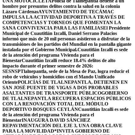
UNA MOTOCICLETA
Policía de Tlalnepantla detiene a un
hombre por presuntos delitos contra la salud en la colonia
Lázaro Cárdenas
AYUNTAMIENTO DE TECÁMAC
IMPULSA LA ACTIVIDAD DEPORTIVA A TRAVÉS DE
COMPETENCIAS Y TORNEOS QUE FOMENTAN LA
SANA CONVIVENCIA PARA LAS FAMILIAS
El Presidente
Municipal de Cuautitlán Izcalli, Daniel Serrano Palacios
informó que más de 20 mil personas asistieron a disfrutar de la
transmisiónes de los partidos del Mundial en la pantalla gigante
instalada por el Gobierno Municipal.
Cuautitlán Izcalli es sede
de la atención del programa Vivienda para el
Bienestar
Cuautitlán Izcalli reduce 18.4% delitos de alto
impacto durante el primer semestre de 2026:
SESNSP
Tlalnepantla, sede de la Mesa de Paz, logra reducir el
robo de vehículos y homicidios con el Mando Unificado
Oriente
POLICÍAS DE TLALNEPANTLA, ​DETIENEN EN
SAN JOSÉ PUENTE DE VIGAS A DOS PROBABLES
ASALTANTES DE TRANSPORTE PÚBLICO
GOBIERNO
DE TLALNEPANTLA RECUPERA ESPACIOS PÚBLICOS
CON LA RENOVACIÓN TOTAL DEL MÓDULO
DEPORTIVO BOSQUES CEYLÁN
Cuautitlán Izcalli es sede
de la atención del programa Vivienda para el
Bienestar
INAUGURA DAVID SÁNCHEZ
REPAVIMENTACIÓN DEL EJE 3, UNA OBRA CLAVE
PARA LA MOVILIDAD
*INVITA GOBIERNO DE