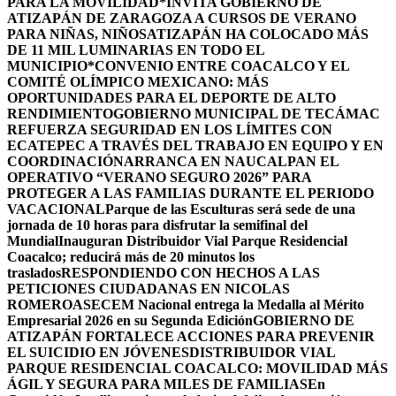
PARA LA MOVILIDAD
*INVITA GOBIERNO DE
ATIZAPÁN DE ZARAGOZA A CURSOS DE VERANO
PARA NIÑAS, NIÑOS
ATIZAPÁN HA COLOCADO MÁS
DE 11 MIL LUMINARIAS EN TODO EL
MUNICIPIO*
CONVENIO ENTRE COACALCO Y EL
COMITÉ OLÍMPICO MEXICANO: MÁS
OPORTUNIDADES PARA EL DEPORTE DE ALTO
RENDIMIENTO
GOBIERNO MUNICIPAL DE TECÁMAC
REFUERZA SEGURIDAD EN LOS LÍMITES CON
ECATEPEC A TRAVÉS DEL TRABAJO EN EQUIPO Y EN
COORDINACIÓN
ARRANCA EN NAUCALPAN EL
OPERATIVO “VERANO SEGURO 2026” PARA
PROTEGER A LAS FAMILIAS DURANTE EL PERIODO
VACACIONAL
Parque de las Esculturas será sede de una
jornada de 10 horas para disfrutar la semifinal del
Mundial
Inauguran Distribuidor Vial Parque Residencial
Coacalco; reducirá más de 20 minutos los
traslados
RESPONDIENDO CON HECHOS A LAS
PETICIONES CIUDADANAS EN NICOLAS
ROMERO
ASECEM Nacional entrega la Medalla al Mérito
Empresarial 2026 en su Segunda Edición
GOBIERNO DE
ATIZAPÁN FORTALECE ACCIONES PARA PREVENIR
EL SUICIDIO EN JÓVENES
DISTRIBUIDOR VIAL
PARQUE RESIDENCIAL COACALCO: MOVILIDAD MÁS
ÁGIL Y SEGURA PARA MILES DE FAMILIAS
En