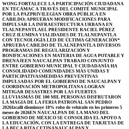
WONG FORTALECE LA PARTICIPACIÓN CIUDADANA
EN TECÁMAC A TRAVÉS DEL COMITÉ MUNICIPAL
POR LA PAZ
PRIVILEGIAN OBRA PÚBLICA EN
CABILDO; APRUEBAN MODIFICACIONES PARA
IMPULSAR LA INFRAESTRUCTURA URBANA EN
TLALNEPANTLA
EL PRESIDENTE RACIEL PÉREZ
CRUZ ILUMINA VIALIDADES DE TLALNEPANTLA
CON TECNOLOGÍA LED DE ÚLTIMA GENERACIÓN*
APRUEBA CABILDO DE TLALNEPANTLA DIVERSOS
PROGRAMAS DE REGULARIZACIÓN Y
BONIFICACIONES EN MATERIA DE AGUA POTABLE Y
DRENAJE
EN NAUCALPAN TRABAJO CONJUNTO
ENTRE GOBIERNO MUNICIPAL Y CIUDADANÍA HA
CONSOLIDADO COMUNIDADES MÁS UNIDAS Y
PARTICIPATIVAS
MEDIDAS PREVENTIVAS
IMPULSADAS POR EL GOBIERNO DE NAUCALPAN Y
COORDINACIÓN METROPOLITANA LOGRAN
MITIGAR DESASTRES POR LAS FUERTES
LLUVIAS
MÁS DE 100 MIL PERSONAS DISFRUTARON
LA MAGIA DE LA FERIA PATRONAL SAN PEDRO
2026
Izcalli disminuye 18% robo de vehículo en los primeros 5
meses de 2026
EN NAUCALPAN DE LA MANO DEL
GOBIERNO DE MÉXICO SE CONSOLIDA EL APOYO A
LA EDUCACIÓN, CON LA ENTREGA DE TARJETAS DE
LA BECA RITA CETINA
NAUCALPAN Y