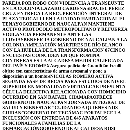
PAREJA POR ROBO CON VIOLENCIA A TRANSEÚNTE
EN LA COLONIA LÁZARO CÁRDENAS
RACIEL PÉREZ
CRUZ ENTREGA LA RECUPERACIÓN INTEGRAL DE
PLAZA TEOCALLI EN LA UNIDAD HABITACIONAL EL
TENAYO
GOBIERNO DE NAUCALPAN MANTIENE
ACTIVO PROTOCOLO METROPOLITANO Y REFUERZA
VIGILANCIA PERMANENTE ANTE LAS
LLUVIAS
BENEFICIA GOBIERNO DE NAUCALPAN A LA
COLONIA AMPLIACIÓN MÁRTIRES DE RÍO BLANCO
CON LA HUELLA DE LA TRANSFORMACIÓN 87
CINCO
ENCUESTAS COINCIDEN EN QUE ROMINA
CONTRERAS ES LA ALCADESA MEJOR CALIFICADA
DEL PAÍS Y EDOMEX
Asegura policía de Cuautitlán Izcalli
objeto con características de arma artesanal y pone a
disposición a un hombre
NICOLÁS ROMERO ACTIVA
SEGUNDA FASE DE BECAS PARA ESTUDIOS DE NIVEL
SUPERIOR EN MODALIDAD VIRTUAL
CAE PRESUNTA
CÉLULA DELICTIVA RELACIONADA CON HOMICIDIO
OCURRIDO EN SAN RAFAEL CHAMAPA
OFRECE
GOBIERNO DE NAUCALPAN JORNADA INTEGRAL DE
SALUD Y BIENESTAR “CUIDANDO A QUIENES NOS
CUIDAN”
GOBIERNO DE TECÁMAC FORTALECE LA
INCLUSIÓN CON ENTREGA DE 645 APARATOS
FUNCIONALES A FAMILIAS DE LA
DEMARCACIÓN
GOBIERNO DE ALCALDESA ROSI