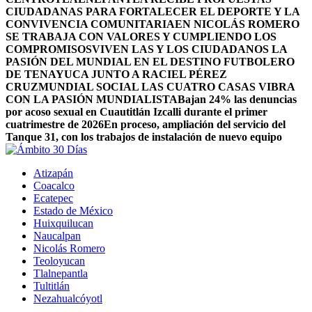
CIUDADANAS PARA FORTALECER EL DEPORTE Y LA
CONVIVENCIA COMUNITARIA
EN NICOLÁS ROMERO
SE TRABAJA CON VALORES Y CUMPLIENDO LOS
COMPROMISOS
VIVEN LAS Y LOS CIUDADANOS LA
PASIÓN DEL MUNDIAL EN EL DESTINO FUTBOLERO
DE TENAYUCA JUNTO A RACIEL PÉREZ
CRUZ
MUNDIAL SOCIAL LAS CUATRO CASAS VIBRA
CON LA PASIÓN MUNDIALISTA
Bajan 24% las denuncias
por acoso sexual en Cuautitlán Izcalli durante el primer
cuatrimestre de 2026
En proceso, ampliación del servicio del
Tanque 31, con los trabajos de instalación de nuevo equipo
Atizapán
Coacalco
Ecatepec
Estado de México
Huixquilucan
Naucalpan
Nicolás Romero
Teoloyucan
Tlalnepantla
Tultitlán
Nezahualcóyotl