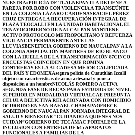
NUESTRA»
POLICÍA DE TLALNEPANTLA DETIENE A
PAREJA POR ROBO CON VIOLENCIA A TRANSEÚNTE
EN LA COLONIA LÁZARO CÁRDENAS
RACIEL PÉREZ
CRUZ ENTREGA LA RECUPERACIÓN INTEGRAL DE
PLAZA TEOCALLI EN LA UNIDAD HABITACIONAL EL
TENAYO
GOBIERNO DE NAUCALPAN MANTIENE
ACTIVO PROTOCOLO METROPOLITANO Y REFUERZA
VIGILANCIA PERMANENTE ANTE LAS
LLUVIAS
BENEFICIA GOBIERNO DE NAUCALPAN A LA
COLONIA AMPLIACIÓN MÁRTIRES DE RÍO BLANCO
CON LA HUELLA DE LA TRANSFORMACIÓN 87
CINCO
ENCUESTAS COINCIDEN EN QUE ROMINA
CONTRERAS ES LA ALCADESA MEJOR CALIFICADA
DEL PAÍS Y EDOMEX
Asegura policía de Cuautitlán Izcalli
objeto con características de arma artesanal y pone a
disposición a un hombre
NICOLÁS ROMERO ACTIVA
SEGUNDA FASE DE BECAS PARA ESTUDIOS DE NIVEL
SUPERIOR EN MODALIDAD VIRTUAL
CAE PRESUNTA
CÉLULA DELICTIVA RELACIONADA CON HOMICIDIO
OCURRIDO EN SAN RAFAEL CHAMAPA
OFRECE
GOBIERNO DE NAUCALPAN JORNADA INTEGRAL DE
SALUD Y BIENESTAR “CUIDANDO A QUIENES NOS
CUIDAN”
GOBIERNO DE TECÁMAC FORTALECE LA
INCLUSIÓN CON ENTREGA DE 645 APARATOS
FUNCIONALES A FAMILIAS DE LA