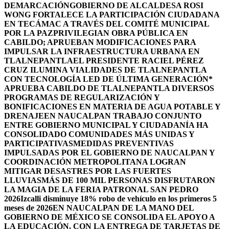
DEMARCACIÓN
GOBIERNO DE ALCALDESA ROSI
WONG FORTALECE LA PARTICIPACIÓN CIUDADANA
EN TECÁMAC A TRAVÉS DEL COMITÉ MUNICIPAL
POR LA PAZ
PRIVILEGIAN OBRA PÚBLICA EN
CABILDO; APRUEBAN MODIFICACIONES PARA
IMPULSAR LA INFRAESTRUCTURA URBANA EN
TLALNEPANTLA
EL PRESIDENTE RACIEL PÉREZ
CRUZ ILUMINA VIALIDADES DE TLALNEPANTLA
CON TECNOLOGÍA LED DE ÚLTIMA GENERACIÓN*
APRUEBA CABILDO DE TLALNEPANTLA DIVERSOS
PROGRAMAS DE REGULARIZACIÓN Y
BONIFICACIONES EN MATERIA DE AGUA POTABLE Y
DRENAJE
EN NAUCALPAN TRABAJO CONJUNTO
ENTRE GOBIERNO MUNICIPAL Y CIUDADANÍA HA
CONSOLIDADO COMUNIDADES MÁS UNIDAS Y
PARTICIPATIVAS
MEDIDAS PREVENTIVAS
IMPULSADAS POR EL GOBIERNO DE NAUCALPAN Y
COORDINACIÓN METROPOLITANA LOGRAN
MITIGAR DESASTRES POR LAS FUERTES
LLUVIAS
MÁS DE 100 MIL PERSONAS DISFRUTARON
LA MAGIA DE LA FERIA PATRONAL SAN PEDRO
2026
Izcalli disminuye 18% robo de vehículo en los primeros 5
meses de 2026
EN NAUCALPAN DE LA MANO DEL
GOBIERNO DE MÉXICO SE CONSOLIDA EL APOYO A
LA EDUCACIÓN, CON LA ENTREGA DE TARJETAS DE