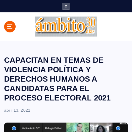
S
a
l
t
a
r
a
l
c
CAPACITAN EN TEMAS DE
o
VIOLENCIA POLÍTICA Y
n
DERECHOS HUMANOS A
t
e
CANDIDATAS PARA EL
n
PROCESO ELECTORAL 2021
i
d
abril 13, 2021
o