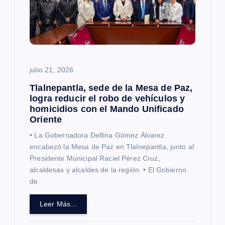
e
e
n
julio 21, 2026
t
Tlalnepantla, sede de la Mesa de Paz,
logra reducir el robo de vehículos y
homicidios con el Mando Unificado
r
Oriente
a
• La Gobernadora Delfina Gómez Álvarez
encabezó la Mesa de Paz en Tlalnepantla, junto al
d
Presidente Municipal Raciel Pérez Cruz,
alcaldesas y alcaldes de la región. • El Gobierno
de
a
Leer Más...
s