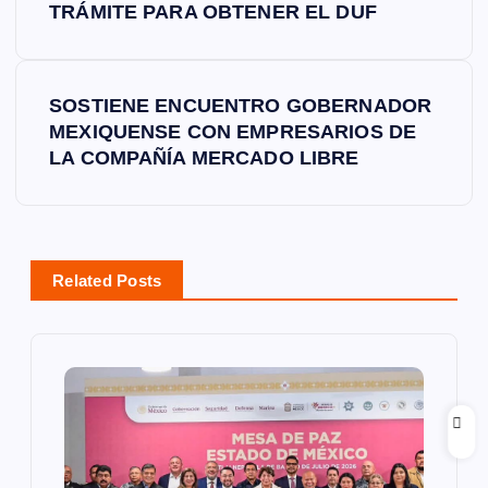
TRÁMITE PARA OBTENER EL DUF
v
e
SOSTIENE ENCUENTRO GOBERNADOR
MEXIQUENSE CON EMPRESARIOS DE
g
LA COMPAÑÍA MERCADO LIBRE
a
c
Related Posts
i
ó
n
d