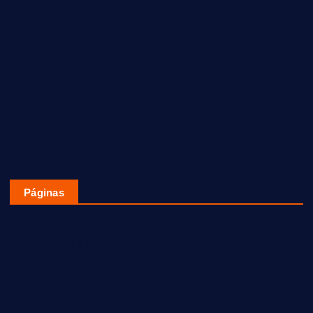
Páginas
ACOMPAÑAN A LOS FIELES DIFUNTOS CON ARTE, MÚSICA
Y TRADICIÓN EN EL FESTIVAL DE LAS ALMAS 2020
ARRANCA EN CUAUTITLÁN IZCALLI Y EN EL PAÍS LA
CAMPAÑA «30DÍASXAMLO»