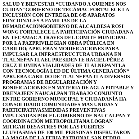
SALUD Y BIENESTAR “CUIDANDO A QUIENES NOS
CUIDAN”
GOBIERNO DE TECÁMAC FORTALECE LA
INCLUSIÓN CON ENTREGA DE 645 APARATOS
FUNCIONALES A FAMILIAS DE LA
DEMARCACIÓN
GOBIERNO DE ALCALDESA ROSI
WONG FORTALECE LA PARTICIPACIÓN CIUDADANA
EN TECÁMAC A TRAVÉS DEL COMITÉ MUNICIPAL
POR LA PAZ
PRIVILEGIAN OBRA PÚBLICA EN
CABILDO; APRUEBAN MODIFICACIONES PARA
IMPULSAR LA INFRAESTRUCTURA URBANA EN
TLALNEPANTLA
EL PRESIDENTE RACIEL PÉREZ
CRUZ ILUMINA VIALIDADES DE TLALNEPANTLA
CON TECNOLOGÍA LED DE ÚLTIMA GENERACIÓN*
APRUEBA CABILDO DE TLALNEPANTLA DIVERSOS
PROGRAMAS DE REGULARIZACIÓN Y
BONIFICACIONES EN MATERIA DE AGUA POTABLE Y
DRENAJE
EN NAUCALPAN TRABAJO CONJUNTO
ENTRE GOBIERNO MUNICIPAL Y CIUDADANÍA HA
CONSOLIDADO COMUNIDADES MÁS UNIDAS Y
PARTICIPATIVAS
MEDIDAS PREVENTIVAS
IMPULSADAS POR EL GOBIERNO DE NAUCALPAN Y
COORDINACIÓN METROPOLITANA LOGRAN
MITIGAR DESASTRES POR LAS FUERTES
LLUVIAS
MÁS DE 100 MIL PERSONAS DISFRUTARON
LA MAGIA DE LA FERIA PATRONAL SAN PEDRO