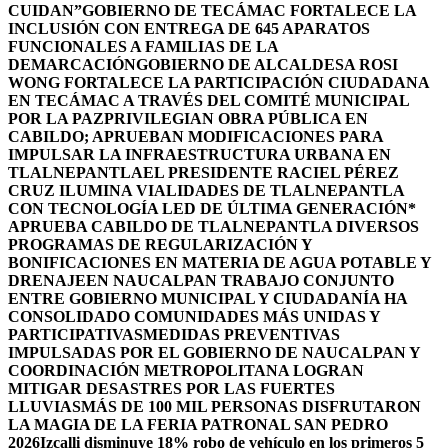
CUIDAN”
GOBIERNO DE TECÁMAC FORTALECE LA
INCLUSIÓN CON ENTREGA DE 645 APARATOS
FUNCIONALES A FAMILIAS DE LA
DEMARCACIÓN
GOBIERNO DE ALCALDESA ROSI
WONG FORTALECE LA PARTICIPACIÓN CIUDADANA
EN TECÁMAC A TRAVÉS DEL COMITÉ MUNICIPAL
POR LA PAZ
PRIVILEGIAN OBRA PÚBLICA EN
CABILDO; APRUEBAN MODIFICACIONES PARA
IMPULSAR LA INFRAESTRUCTURA URBANA EN
TLALNEPANTLA
EL PRESIDENTE RACIEL PÉREZ
CRUZ ILUMINA VIALIDADES DE TLALNEPANTLA
CON TECNOLOGÍA LED DE ÚLTIMA GENERACIÓN*
APRUEBA CABILDO DE TLALNEPANTLA DIVERSOS
PROGRAMAS DE REGULARIZACIÓN Y
BONIFICACIONES EN MATERIA DE AGUA POTABLE Y
DRENAJE
EN NAUCALPAN TRABAJO CONJUNTO
ENTRE GOBIERNO MUNICIPAL Y CIUDADANÍA HA
CONSOLIDADO COMUNIDADES MÁS UNIDAS Y
PARTICIPATIVAS
MEDIDAS PREVENTIVAS
IMPULSADAS POR EL GOBIERNO DE NAUCALPAN Y
COORDINACIÓN METROPOLITANA LOGRAN
MITIGAR DESASTRES POR LAS FUERTES
LLUVIAS
MÁS DE 100 MIL PERSONAS DISFRUTARON
LA MAGIA DE LA FERIA PATRONAL SAN PEDRO
2026
Izcalli disminuye 18% robo de vehículo en los primeros 5