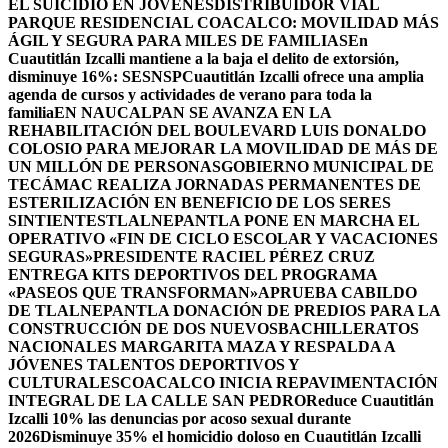
EL SUICIDIO EN JÓVENES
DISTRIBUIDOR VIAL
PARQUE RESIDENCIAL COACALCO: MOVILIDAD MÁS
ÁGIL Y SEGURA PARA MILES DE FAMILIAS
En
Cuautitlán Izcalli mantiene a la baja el delito de extorsión,
disminuye 16%: SESNSP
Cuautitlán Izcalli ofrece una amplia
agenda de cursos y actividades de verano para toda la
familia
EN NAUCALPAN SE AVANZA EN LA
REHABILITACIÓN DEL BOULEVARD LUIS DONALDO
COLOSIO PARA MEJORAR LA MOVILIDAD DE MÁS DE
UN MILLÓN DE PERSONAS
GOBIERNO MUNICIPAL DE
TECÁMAC REALIZA JORNADAS PERMANENTES DE
ESTERILIZACIÓN EN BENEFICIO DE LOS SERES
SINTIENTES
TLALNEPANTLA PONE EN MARCHA EL
OPERATIVO «FIN DE CICLO ESCOLAR Y VACACIONES
SEGURAS»
PRESIDENTE RACIEL PÉREZ CRUZ
ENTREGA KITS DEPORTIVOS DEL PROGRAMA
«PASEOS QUE TRANSFORMAN»
APRUEBA CABILDO
DE TLALNEPANTLA DONACIÓN DE PREDIOS PARA LA
CONSTRUCCIÓN DE DOS NUEVOSBACHILLERATOS
NACIONALES MARGARITA MAZA Y RESPALDA A
JÓVENES TALENTOS DEPORTIVOS Y
CULTURALES
COACALCO INICIA REPAVIMENTACIÓN
INTEGRAL DE LA CALLE SAN PEDRO
Reduce Cuautitlán
Izcalli 10% las denuncias por acoso sexual durante
2026
Disminuye 35% el homicidio doloso en Cuautitlán Izcalli