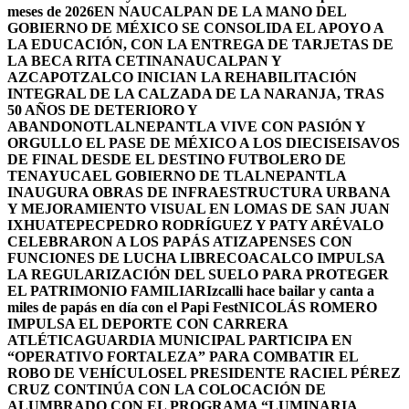
meses de 2026
EN NAUCALPAN DE LA MANO DEL
GOBIERNO DE MÉXICO SE CONSOLIDA EL APOYO A
LA EDUCACIÓN, CON LA ENTREGA DE TARJETAS DE
LA BECA RITA CETINA
NAUCALPAN Y
AZCAPOTZALCO INICIAN LA REHABILITACIÓN
INTEGRAL DE LA CALZADA DE LA NARANJA, TRAS
50 AÑOS DE DETERIORO Y
ABANDONO
TLALNEPANTLA VIVE CON PASIÓN Y
ORGULLO EL PASE DE MÉXICO A LOS DIECISEISAVOS
DE FINAL DESDE EL DESTINO FUTBOLERO DE
TENAYUCA
EL GOBIERNO DE TLALNEPANTLA
INAUGURA OBRAS DE INFRAESTRUCTURA URBANA
Y MEJORAMIENTO VISUAL EN LOMAS DE SAN JUAN
IXHUATEPEC
PEDRO RODRÍGUEZ Y PATY ARÉVALO
CELEBRARON A LOS PAPÁS ATIZAPENSES CON
FUNCIONES DE LUCHA LIBRE
COACALCO IMPULSA
LA REGULARIZACIÓN DEL SUELO PARA PROTEGER
EL PATRIMONIO FAMILIAR
Izcalli hace bailar y canta a
miles de papás en día con el Papi Fest
NICOLÁS ROMERO
IMPULSA EL DEPORTE CON CARRERA
ATLÉTICA
GUARDIA MUNICIPAL PARTICIPA EN
“OPERATIVO FORTALEZA” PARA COMBATIR EL
ROBO DE VEHÍCULOS
EL PRESIDENTE RACIEL PÉREZ
CRUZ CONTINÚA CON LA COLOCACIÓN DE
ALUMBRADO CON EL PROGRAMA “LUMINARIA