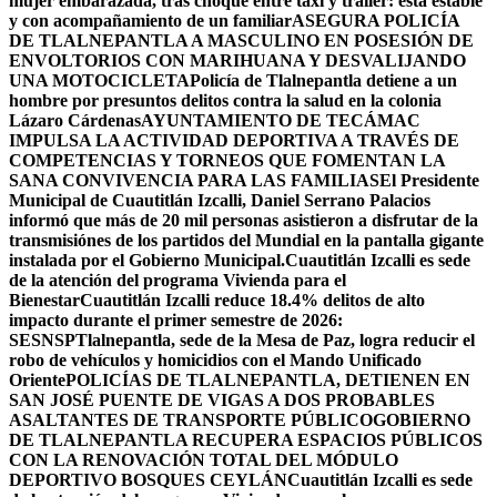
mujer embarazada, tras choque entre taxi y tráiler: está estable
y con acompañamiento de un familiar
ASEGURA POLICÍA
DE TLALNEPANTLA A MASCULINO EN POSESIÓN DE
ENVOLTORIOS CON MARIHUANA Y DESVALIJANDO
UNA MOTOCICLETA
Policía de Tlalnepantla detiene a un
hombre por presuntos delitos contra la salud en la colonia
Lázaro Cárdenas
AYUNTAMIENTO DE TECÁMAC
IMPULSA LA ACTIVIDAD DEPORTIVA A TRAVÉS DE
COMPETENCIAS Y TORNEOS QUE FOMENTAN LA
SANA CONVIVENCIA PARA LAS FAMILIAS
El Presidente
Municipal de Cuautitlán Izcalli, Daniel Serrano Palacios
informó que más de 20 mil personas asistieron a disfrutar de la
transmisiónes de los partidos del Mundial en la pantalla gigante
instalada por el Gobierno Municipal.
Cuautitlán Izcalli es sede
de la atención del programa Vivienda para el
Bienestar
Cuautitlán Izcalli reduce 18.4% delitos de alto
impacto durante el primer semestre de 2026:
SESNSP
Tlalnepantla, sede de la Mesa de Paz, logra reducir el
robo de vehículos y homicidios con el Mando Unificado
Oriente
POLICÍAS DE TLALNEPANTLA, ​DETIENEN EN
SAN JOSÉ PUENTE DE VIGAS A DOS PROBABLES
ASALTANTES DE TRANSPORTE PÚBLICO
GOBIERNO
DE TLALNEPANTLA RECUPERA ESPACIOS PÚBLICOS
CON LA RENOVACIÓN TOTAL DEL MÓDULO
DEPORTIVO BOSQUES CEYLÁN
Cuautitlán Izcalli es sede