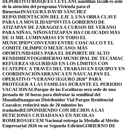
DEPORTIVO BOSQUES CEYLÁN
Cuautitlán Izcalli es sede
de la atención del programa Vivienda para el
Bienestar
INAUGURA DAVID SÁNCHEZ
REPAVIMENTACIÓN DEL EJE 3, UNA OBRA CLAVE
PARA LA MOVILIDAD
*INVITA GOBIERNO DE
ATIZAPÁN DE ZARAGOZA A CURSOS DE VERANO
PARA NIÑAS, NIÑOS
ATIZAPÁN HA COLOCADO MÁS
DE 11 MIL LUMINARIAS EN TODO EL
MUNICIPIO*
CONVENIO ENTRE COACALCO Y EL
COMITÉ OLÍMPICO MEXICANO: MÁS
OPORTUNIDADES PARA EL DEPORTE DE ALTO
RENDIMIENTO
GOBIERNO MUNICIPAL DE TECÁMAC
REFUERZA SEGURIDAD EN LOS LÍMITES CON
ECATEPEC A TRAVÉS DEL TRABAJO EN EQUIPO Y EN
COORDINACIÓN
ARRANCA EN NAUCALPAN EL
OPERATIVO “VERANO SEGURO 2026” PARA
PROTEGER A LAS FAMILIAS DURANTE EL PERIODO
VACACIONAL
Parque de las Esculturas será sede de una
jornada de 10 horas para disfrutar la semifinal del
Mundial
Inauguran Distribuidor Vial Parque Residencial
Coacalco; reducirá más de 20 minutos los
traslados
RESPONDIENDO CON HECHOS A LAS
PETICIONES CIUDADANAS EN NICOLAS
ROMERO
ASECEM Nacional entrega la Medalla al Mérito
Empresarial 2026 en su Segunda Edición
GOBIERNO DE