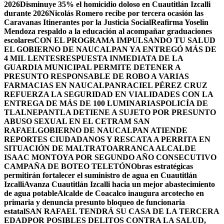
2026
Disminuye 35% el homicidio doloso en Cuautitlán Izcalli
durante 2026
Nicolás Romero recibe por tercera ocasión las
Caravanas Itinerantes por la Justicia Social
Reafirma Yoselin
Mendoza respaldo a la educación al acompañar graduaciones
escolares
CON EL PROGRAMA IMPULSANDO TU SALUD
EL GOBIERNO DE NAUCALPAN YA ENTREGÓ MÁS DE
4 MIL LENTES
RESPUESTA INMEDIATA DE LA
GUARDIA MUNICIPAL PERMITE DETENER A
PRESUNTO RESPONSABLE DE ROBO A VARIAS
FARMACIAS EN NAUCALPAN
RACIEL PÉREZ CRUZ
REFUERZA LA SEGURIDAD EN VIALIDADES CON LA
ENTREGA DE MÁS DE 100 LUMINARIAS
POLICÍA DE
TLALNEPANTLA DETIENE A SUJETO POR PRESUNTO
ABUSO SEXUAL EN EL CETRAM SAN
RAFAEL
GOBIERNO DE NAUCALPAN ATIENDE
REPORTES CIUDADANOS Y RESCATA A PERRITA EN
SITUACIÓN DE MALTRATO
ARRANCA ALCALDE
ISAAC MONTOYA POR SEGUNDO AÑO CONSECUTIVO
CAMPAÑA DE BOTEO TELETÓN
Obras estratégicas
permitirán fortalecer el suministro de agua en Cuautitlán
Izcalli
Avanza Cuautitlán Izcalli hacia un mejor abastecimiento
de agua potable
Alcalde de Coacalco inaugura arcotecho en
primaria y denuncia presunto bloqueo de funcionaria
estatal
SAN RAFAEL TENDRÁ SU CASA DE LA TERCERA
EDAD
POR POSIBLES DELITOS CONTRA LA SALUD,