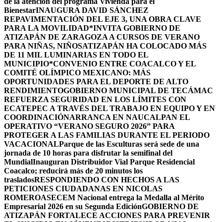
de la atención del programa Vivienda para el
Bienestar
INAUGURA DAVID SÁNCHEZ
REPAVIMENTACIÓN DEL EJE 3, UNA OBRA CLAVE
PARA LA MOVILIDAD
*INVITA GOBIERNO DE
ATIZAPÁN DE ZARAGOZA A CURSOS DE VERANO
PARA NIÑAS, NIÑOS
ATIZAPÁN HA COLOCADO MÁS
DE 11 MIL LUMINARIAS EN TODO EL
MUNICIPIO*
CONVENIO ENTRE COACALCO Y EL
COMITÉ OLÍMPICO MEXICANO: MÁS
OPORTUNIDADES PARA EL DEPORTE DE ALTO
RENDIMIENTO
GOBIERNO MUNICIPAL DE TECÁMAC
REFUERZA SEGURIDAD EN LOS LÍMITES CON
ECATEPEC A TRAVÉS DEL TRABAJO EN EQUIPO Y EN
COORDINACIÓN
ARRANCA EN NAUCALPAN EL
OPERATIVO “VERANO SEGURO 2026” PARA
PROTEGER A LAS FAMILIAS DURANTE EL PERIODO
VACACIONAL
Parque de las Esculturas será sede de una
jornada de 10 horas para disfrutar la semifinal del
Mundial
Inauguran Distribuidor Vial Parque Residencial
Coacalco; reducirá más de 20 minutos los
traslados
RESPONDIENDO CON HECHOS A LAS
PETICIONES CIUDADANAS EN NICOLAS
ROMERO
ASECEM Nacional entrega la Medalla al Mérito
Empresarial 2026 en su Segunda Edición
GOBIERNO DE
ATIZAPÁN FORTALECE ACCIONES PARA PREVENIR