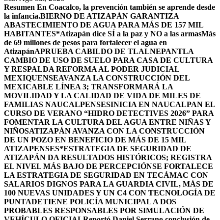
Resumen
En Coacalco, la prevención también se aprende desde
la infancia.
BIERNO DE ATIZAPÁN GARANTIZA
ABASTECIMIENTO DE AGUA PARA MÁS DE 157 MIL
HABITANTES*
Atizapán dice SÍ a la paz y NO a las armas
Más
de 69 millones de pesos para fortalecer el agua en
Atizapán
APRUEBA CABILDO DE TLALNEPANTLA
CAMBIO DE USO DE SUELO PARA CASA DE CULTURA
Y RESPALDA REFORMA AL PODER JUDICIAL
MEXIQUENSE
AVANZA LA CONSTRUCCIÓN DEL
MEXICABLE LÍNEA 3; TRANSFORMARÁ LA
MOVILIDAD Y LA CALIDAD DE VIDA DE MILES DE
FAMILIAS NAUCALPENSES
INICIA EN NAUCALPAN EL
CURSO DE VERANO “HIDRO DETECTIVES 2026” PARA
FOMENTAR LA CULTURA DEL AGUA ENTRE NIÑAS Y
NIÑOS
ATIZAPÁN AVANZA CON LA CONSTRUCCIÓN
DE UN POZO EN BENEFICIO DE MÁS DE 15 MIL
ATIZAPENSES
*ESTRATEGIA DE SEGURIDAD DE
ATIZAPÁN DA RESULTADOS HISTÓRICOS; REGISTRA
EL NIVEL MÁS BAJO DE PERCEPCIÓN
SE FORTALECE
LA ESTRATEGIA DE SEGURIDAD EN TECÁMAC CON
SALARIOS DIGNOS PARA LA GUARDIA CIVIL, MÁS DE
100 NUEVAS UNIDADES Y UN C4 CON TECNOLOGÍA DE
PUNTA
DETIENE POLICÍA MUNICIPAL A DOS
PROBABLES RESPONSABLES POR SIMULACIÓN DE
VEHÍCULO OFICIAL
Reportó Daniel Serrano conclusión de