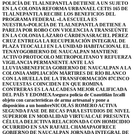
POLICÍA DE TLALNEPANTLA DETIENE A UN SUJETO
EN LA COLONIA REFORMA URBANA
EL CETIS 165 DE
TLALNEPANTLA RECIBE LOS BENEFICIOS DEL
PROGRAMA FEDERAL «LA ESCUELA ES
NUESTRA»
POLICÍA DE TLALNEPANTLA DETIENE A
PAREJA POR ROBO CON VIOLENCIA A TRANSEÚNTE
EN LA COLONIA LÁZARO CÁRDENAS
RACIEL PÉREZ
CRUZ ENTREGA LA RECUPERACIÓN INTEGRAL DE
PLAZA TEOCALLI EN LA UNIDAD HABITACIONAL EL
TENAYO
GOBIERNO DE NAUCALPAN MANTIENE
ACTIVO PROTOCOLO METROPOLITANO Y REFUERZA
VIGILANCIA PERMANENTE ANTE LAS
LLUVIAS
BENEFICIA GOBIERNO DE NAUCALPAN A LA
COLONIA AMPLIACIÓN MÁRTIRES DE RÍO BLANCO
CON LA HUELLA DE LA TRANSFORMACIÓN 87
CINCO
ENCUESTAS COINCIDEN EN QUE ROMINA
CONTRERAS ES LA ALCADESA MEJOR CALIFICADA
DEL PAÍS Y EDOMEX
Asegura policía de Cuautitlán Izcalli
objeto con características de arma artesanal y pone a
disposición a un hombre
NICOLÁS ROMERO ACTIVA
SEGUNDA FASE DE BECAS PARA ESTUDIOS DE NIVEL
SUPERIOR EN MODALIDAD VIRTUAL
CAE PRESUNTA
CÉLULA DELICTIVA RELACIONADA CON HOMICIDIO
OCURRIDO EN SAN RAFAEL CHAMAPA
OFRECE
GOBIERNO DE NAUCALPAN JORNADA INTEGRAL DE