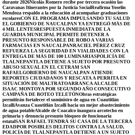
durante 2026
Nicolás Romero recibe por tercera ocasión las
Caravanas Itinerantes por la Justicia Social
Reafirma Yoselin
Mendoza respaldo a la educación al acompañar graduaciones
escolares
CON EL PROGRAMA IMPULSANDO TU SALUD
EL GOBIERNO DE NAUCALPAN YA ENTREGÓ MÁS DE
4 MIL LENTES
RESPUESTA INMEDIATA DE LA
GUARDIA MUNICIPAL PERMITE DETENER A
PRESUNTO RESPONSABLE DE ROBO A VARIAS
FARMACIAS EN NAUCALPAN
RACIEL PÉREZ CRUZ
REFUERZA LA SEGURIDAD EN VIALIDADES CON LA
ENTREGA DE MÁS DE 100 LUMINARIAS
POLICÍA DE
TLALNEPANTLA DETIENE A SUJETO POR PRESUNTO
ABUSO SEXUAL EN EL CETRAM SAN
RAFAEL
GOBIERNO DE NAUCALPAN ATIENDE
REPORTES CIUDADANOS Y RESCATA A PERRITA EN
SITUACIÓN DE MALTRATO
ARRANCA ALCALDE
ISAAC MONTOYA POR SEGUNDO AÑO CONSECUTIVO
CAMPAÑA DE BOTEO TELETÓN
Obras estratégicas
permitirán fortalecer el suministro de agua en Cuautitlán
Izcalli
Avanza Cuautitlán Izcalli hacia un mejor abastecimiento
de agua potable
Alcalde de Coacalco inaugura arcotecho en
primaria y denuncia presunto bloqueo de funcionaria
estatal
SAN RAFAEL TENDRÁ SU CASA DE LA TERCERA
EDAD
POR POSIBLES DELITOS CONTRA LA SALUD,
POLICÍA DE TLALNEPANTLA DETIENE A UN SUJETO