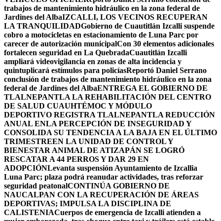
trabajos de mantenimiento hidráulico en la zona federal de
Jardines del Alba
IZCALLI, LOS VECINOS RECUPERAN
LA TRANQUILIDAD
Gobierno de Cuautitlán Izcalli suspende
cobro a motocicletas en estacionamiento de Luna Parc por
carecer de autorización municipal
Con 30 elementos adicionales
fortalecen seguridad en La Quebrada
Cuautitlán Izcalli
ampliará videovigilancia en zonas de alta incidencia y
quintuplicará estímulos para policías
Reportó Daniel Serrano
conclusión de trabajos de mantenimiento hidráulico en la zona
federal de Jardines del Alba
ENTREGA EL GOBIERNO DE
TLALNEPANTLA LA REHABILITACIÓN DEL CENTRO
DE SALUD CUAUHTÉMOC Y MÓDULO
DEPORTIVO
REGISTRA TLALNEPANTLA REDUCCIÓN
ANUAL ENLA PERCEPCIÓN DE INSEGURIDAD Y
CONSOLIDA SU TENDENCIA A LA BAJA EN EL ÚLTIMO
TRIMESTRE
EN LA UNIDAD DE CONTROL Y
BIENESTAR ANIMAL DE ATIZAPÁN SE LOGRÓ
RESCATAR A 44 PERROS Y DAR 29 EN
ADOPCIÓN
Levanta suspensión Ayuntamiento de Izcallia
Luna Parc; plaza podrá reanudar actividades, tras reforzar
seguridad peatonal
CONTINÚA GOBIERNO DE
NAUCALPAN CON LA RECUPERACIÓN DE ÁREAS
DEPORTIVAS; IMPULSA LA DISCIPLINA DE
CALISTENIA
Cuerpos de emergencia de Izcalli atienden a