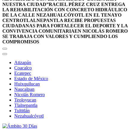
NUESTRA CIUDAD”
RACIEL PÉREZ CRUZ ENTREGA
LA REHABILITACIÓN CON CONCRETO HIDRÁULICO
DE LA CALLE NEZAHUALCÓYOTL EN EL TENAYO
CENTRO
TLALNEPANTLA RECIBE PROPUESTAS
CIUDADANAS PARA FORTALECER EL DEPORTE Y LA
CONVIVENCIA COMUNITARIA
EN NICOLÁS ROMERO
SE TRABAJA CON VALORES Y CUMPLIENDO LOS
COMPROMISOS
Atizapán
Coacalco
Ecatepec
Estado de México
Huixquilucan
Naucalpan
Nicolás Romero
Teoloyucan
Tlalnepantla
Tultitlán
Nezahualcóyotl