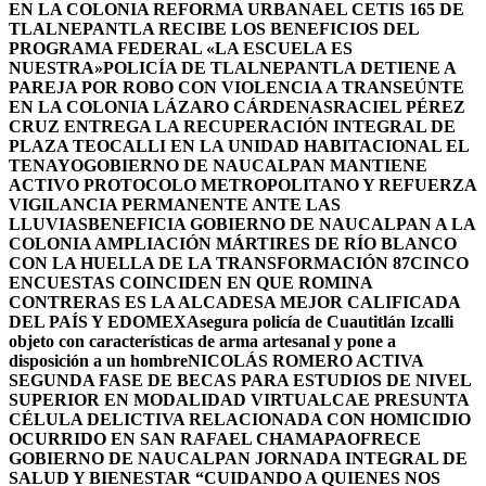
EN LA COLONIA REFORMA URBANA
EL CETIS 165 DE
TLALNEPANTLA RECIBE LOS BENEFICIOS DEL
PROGRAMA FEDERAL «LA ESCUELA ES
NUESTRA»
POLICÍA DE TLALNEPANTLA DETIENE A
PAREJA POR ROBO CON VIOLENCIA A TRANSEÚNTE
EN LA COLONIA LÁZARO CÁRDENAS
RACIEL PÉREZ
CRUZ ENTREGA LA RECUPERACIÓN INTEGRAL DE
PLAZA TEOCALLI EN LA UNIDAD HABITACIONAL EL
TENAYO
GOBIERNO DE NAUCALPAN MANTIENE
ACTIVO PROTOCOLO METROPOLITANO Y REFUERZA
VIGILANCIA PERMANENTE ANTE LAS
LLUVIAS
BENEFICIA GOBIERNO DE NAUCALPAN A LA
COLONIA AMPLIACIÓN MÁRTIRES DE RÍO BLANCO
CON LA HUELLA DE LA TRANSFORMACIÓN 87
CINCO
ENCUESTAS COINCIDEN EN QUE ROMINA
CONTRERAS ES LA ALCADESA MEJOR CALIFICADA
DEL PAÍS Y EDOMEX
Asegura policía de Cuautitlán Izcalli
objeto con características de arma artesanal y pone a
disposición a un hombre
NICOLÁS ROMERO ACTIVA
SEGUNDA FASE DE BECAS PARA ESTUDIOS DE NIVEL
SUPERIOR EN MODALIDAD VIRTUAL
CAE PRESUNTA
CÉLULA DELICTIVA RELACIONADA CON HOMICIDIO
OCURRIDO EN SAN RAFAEL CHAMAPA
OFRECE
GOBIERNO DE NAUCALPAN JORNADA INTEGRAL DE
SALUD Y BIENESTAR “CUIDANDO A QUIENES NOS