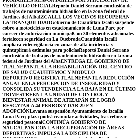
PROBABLES RESPONSABLES POR SIMULACIÓN DE
VEHÍCULO OFICIAL
Reportó Daniel Serrano conclusión de
trabajos de mantenimiento hidráulico en la zona federal de
Jardines del Alba
IZCALLI, LOS VECINOS RECUPERAN
LA TRANQUILIDAD
Gobierno de Cuautitlán Izcalli suspende
cobro a motocicletas en estacionamiento de Luna Parc por
carecer de autorización municipal
Con 30 elementos adicionales
fortalecen seguridad en La Quebrada
Cuautitlán Izcalli
ampliará videovigilancia en zonas de alta incidencia y
quintuplicará estímulos para policías
Reportó Daniel Serrano
conclusión de trabajos de mantenimiento hidráulico en la zona
federal de Jardines del Alba
ENTREGA EL GOBIERNO DE
TLALNEPANTLA LA REHABILITACIÓN DEL CENTRO
DE SALUD CUAUHTÉMOC Y MÓDULO
DEPORTIVO
REGISTRA TLALNEPANTLA REDUCCIÓN
ANUAL ENLA PERCEPCIÓN DE INSEGURIDAD Y
CONSOLIDA SU TENDENCIA A LA BAJA EN EL ÚLTIMO
TRIMESTRE
EN LA UNIDAD DE CONTROL Y
BIENESTAR ANIMAL DE ATIZAPÁN SE LOGRÓ
RESCATAR A 44 PERROS Y DAR 29 EN
ADOPCIÓN
Levanta suspensión Ayuntamiento de Izcallia
Luna Parc; plaza podrá reanudar actividades, tras reforzar
seguridad peatonal
CONTINÚA GOBIERNO DE
NAUCALPAN CON LA RECUPERACIÓN DE ÁREAS
DEPORTIVAS; IMPULSA LA DISCIPLINA DE