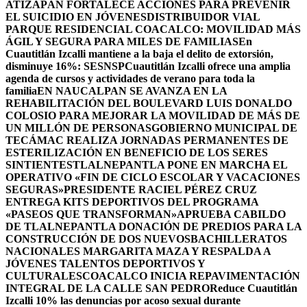
ATIZAPÁN FORTALECE ACCIONES PARA PREVENIR
EL SUICIDIO EN JÓVENES
DISTRIBUIDOR VIAL
PARQUE RESIDENCIAL COACALCO: MOVILIDAD MÁS
ÁGIL Y SEGURA PARA MILES DE FAMILIAS
En
Cuautitlán Izcalli mantiene a la baja el delito de extorsión,
disminuye 16%: SESNSP
Cuautitlán Izcalli ofrece una amplia
agenda de cursos y actividades de verano para toda la
familia
EN NAUCALPAN SE AVANZA EN LA
REHABILITACIÓN DEL BOULEVARD LUIS DONALDO
COLOSIO PARA MEJORAR LA MOVILIDAD DE MÁS DE
UN MILLÓN DE PERSONAS
GOBIERNO MUNICIPAL DE
TECÁMAC REALIZA JORNADAS PERMANENTES DE
ESTERILIZACIÓN EN BENEFICIO DE LOS SERES
SINTIENTES
TLALNEPANTLA PONE EN MARCHA EL
OPERATIVO «FIN DE CICLO ESCOLAR Y VACACIONES
SEGURAS»
PRESIDENTE RACIEL PÉREZ CRUZ
ENTREGA KITS DEPORTIVOS DEL PROGRAMA
«PASEOS QUE TRANSFORMAN»
APRUEBA CABILDO
DE TLALNEPANTLA DONACIÓN DE PREDIOS PARA LA
CONSTRUCCIÓN DE DOS NUEVOSBACHILLERATOS
NACIONALES MARGARITA MAZA Y RESPALDA A
JÓVENES TALENTOS DEPORTIVOS Y
CULTURALES
COACALCO INICIA REPAVIMENTACIÓN
INTEGRAL DE LA CALLE SAN PEDRO
Reduce Cuautitlán
Izcalli 10% las denuncias por acoso sexual durante