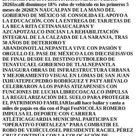
2026
Izcalli disminuye 18% robo de vehículo en los primeros 5
meses de 2026
EN NAUCALPAN DE LA MANO DEL
GOBIERNO DE MÉXICO SE CONSOLIDA EL APOYO A
LA EDUCACIÓN, CON LA ENTREGA DE TARJETAS DE
LA BECA RITA CETINA
NAUCALPAN Y
AZCAPOTZALCO INICIAN LA REHABILITACIÓN
INTEGRAL DE LA CALZADA DE LA NARANJA, TRAS
50 AÑOS DE DETERIORO Y
ABANDONO
TLALNEPANTLA VIVE CON PASIÓN Y
ORGULLO EL PASE DE MÉXICO A LOS DIECISEISAVOS
DE FINAL DESDE EL DESTINO FUTBOLERO DE
TENAYUCA
EL GOBIERNO DE TLALNEPANTLA
INAUGURA OBRAS DE INFRAESTRUCTURA URBANA
Y MEJORAMIENTO VISUAL EN LOMAS DE SAN JUAN
IXHUATEPEC
PEDRO RODRÍGUEZ Y PATY ARÉVALO
CELEBRARON A LOS PAPÁS ATIZAPENSES CON
FUNCIONES DE LUCHA LIBRE
COACALCO IMPULSA
LA REGULARIZACIÓN DEL SUELO PARA PROTEGER
EL PATRIMONIO FAMILIAR
Izcalli hace bailar y canta a
miles de papás en día con el Papi Fest
NICOLÁS ROMERO
IMPULSA EL DEPORTE CON CARRERA
ATLÉTICA
GUARDIA MUNICIPAL PARTICIPA EN
“OPERATIVO FORTALEZA” PARA COMBATIR EL
ROBO DE VEHÍCULOS
EL PRESIDENTE RACIEL PÉREZ
CRUZ CONTINÚA CON LA COLOCACIÓN DE