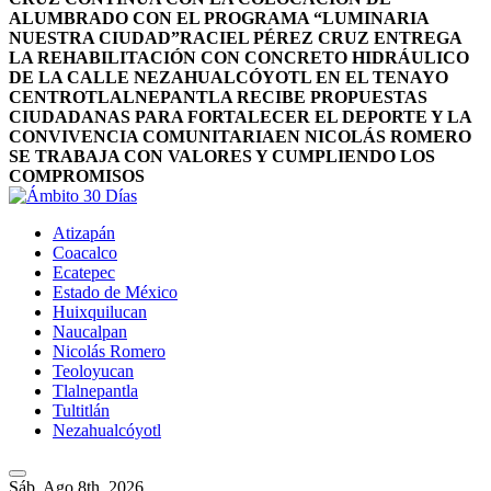
ALUMBRADO CON EL PROGRAMA “LUMINARIA
NUESTRA CIUDAD”
RACIEL PÉREZ CRUZ ENTREGA
LA REHABILITACIÓN CON CONCRETO HIDRÁULICO
DE LA CALLE NEZAHUALCÓYOTL EN EL TENAYO
CENTRO
TLALNEPANTLA RECIBE PROPUESTAS
CIUDADANAS PARA FORTALECER EL DEPORTE Y LA
CONVIVENCIA COMUNITARIA
EN NICOLÁS ROMERO
SE TRABAJA CON VALORES Y CUMPLIENDO LOS
COMPROMISOS
Atizapán
Coacalco
Ecatepec
Estado de México
Huixquilucan
Naucalpan
Nicolás Romero
Teoloyucan
Tlalnepantla
Tultitlán
Nezahualcóyotl
Sáb. Ago 8th, 2026