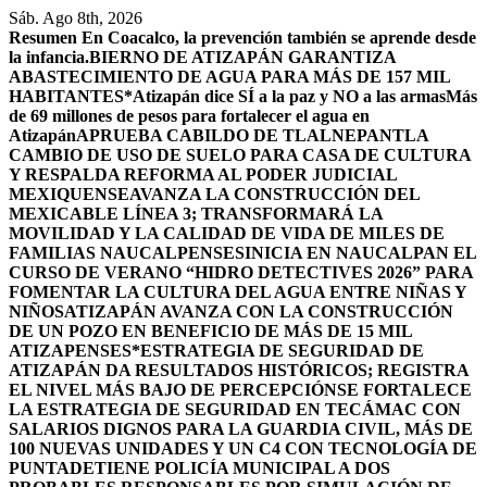
Saltar
Sáb. Ago 8th, 2026
al
Resumen
En Coacalco, la prevención también se aprende desde
contenido
la infancia.
BIERNO DE ATIZAPÁN GARANTIZA
ABASTECIMIENTO DE AGUA PARA MÁS DE 157 MIL
HABITANTES*
Atizapán dice SÍ a la paz y NO a las armas
Más
de 69 millones de pesos para fortalecer el agua en
Atizapán
APRUEBA CABILDO DE TLALNEPANTLA
CAMBIO DE USO DE SUELO PARA CASA DE CULTURA
Y RESPALDA REFORMA AL PODER JUDICIAL
MEXIQUENSE
AVANZA LA CONSTRUCCIÓN DEL
MEXICABLE LÍNEA 3; TRANSFORMARÁ LA
MOVILIDAD Y LA CALIDAD DE VIDA DE MILES DE
FAMILIAS NAUCALPENSES
INICIA EN NAUCALPAN EL
CURSO DE VERANO “HIDRO DETECTIVES 2026” PARA
FOMENTAR LA CULTURA DEL AGUA ENTRE NIÑAS Y
NIÑOS
ATIZAPÁN AVANZA CON LA CONSTRUCCIÓN
DE UN POZO EN BENEFICIO DE MÁS DE 15 MIL
ATIZAPENSES
*ESTRATEGIA DE SEGURIDAD DE
ATIZAPÁN DA RESULTADOS HISTÓRICOS; REGISTRA
EL NIVEL MÁS BAJO DE PERCEPCIÓN
SE FORTALECE
LA ESTRATEGIA DE SEGURIDAD EN TECÁMAC CON
SALARIOS DIGNOS PARA LA GUARDIA CIVIL, MÁS DE
100 NUEVAS UNIDADES Y UN C4 CON TECNOLOGÍA DE
PUNTA
DETIENE POLICÍA MUNICIPAL A DOS