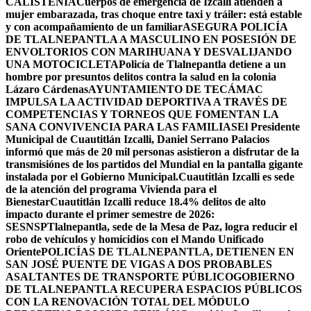
CALISTENIA
Cuerpos de emergencia de Izcalli atienden a
mujer embarazada, tras choque entre taxi y tráiler: está estable
y con acompañamiento de un familiar
ASEGURA POLICÍA
DE TLALNEPANTLA A MASCULINO EN POSESIÓN DE
ENVOLTORIOS CON MARIHUANA Y DESVALIJANDO
UNA MOTOCICLETA
Policía de Tlalnepantla detiene a un
hombre por presuntos delitos contra la salud en la colonia
Lázaro Cárdenas
AYUNTAMIENTO DE TECÁMAC
IMPULSA LA ACTIVIDAD DEPORTIVA A TRAVÉS DE
COMPETENCIAS Y TORNEOS QUE FOMENTAN LA
SANA CONVIVENCIA PARA LAS FAMILIAS
El Presidente
Municipal de Cuautitlán Izcalli, Daniel Serrano Palacios
informó que más de 20 mil personas asistieron a disfrutar de la
transmisiónes de los partidos del Mundial en la pantalla gigante
instalada por el Gobierno Municipal.
Cuautitlán Izcalli es sede
de la atención del programa Vivienda para el
Bienestar
Cuautitlán Izcalli reduce 18.4% delitos de alto
impacto durante el primer semestre de 2026:
SESNSP
Tlalnepantla, sede de la Mesa de Paz, logra reducir el
robo de vehículos y homicidios con el Mando Unificado
Oriente
POLICÍAS DE TLALNEPANTLA, ​DETIENEN EN
SAN JOSÉ PUENTE DE VIGAS A DOS PROBABLES
ASALTANTES DE TRANSPORTE PÚBLICO
GOBIERNO
DE TLALNEPANTLA RECUPERA ESPACIOS PÚBLICOS
CON LA RENOVACIÓN TOTAL DEL MÓDULO