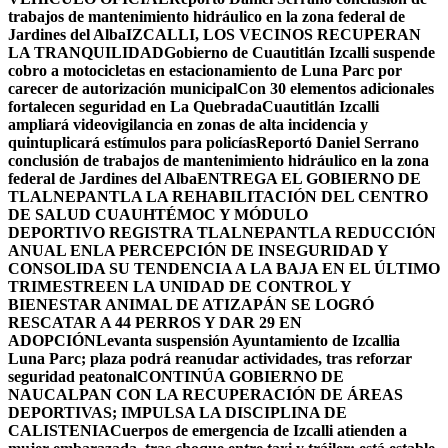
trabajos de mantenimiento hidráulico en la zona federal de
Jardines del Alba
IZCALLI, LOS VECINOS RECUPERAN
LA TRANQUILIDAD
Gobierno de Cuautitlán Izcalli suspende
cobro a motocicletas en estacionamiento de Luna Parc por
carecer de autorización municipal
Con 30 elementos adicionales
fortalecen seguridad en La Quebrada
Cuautitlán Izcalli
ampliará videovigilancia en zonas de alta incidencia y
quintuplicará estímulos para policías
Reportó Daniel Serrano
conclusión de trabajos de mantenimiento hidráulico en la zona
federal de Jardines del Alba
ENTREGA EL GOBIERNO DE
TLALNEPANTLA LA REHABILITACIÓN DEL CENTRO
DE SALUD CUAUHTÉMOC Y MÓDULO
DEPORTIVO
REGISTRA TLALNEPANTLA REDUCCIÓN
ANUAL ENLA PERCEPCIÓN DE INSEGURIDAD Y
CONSOLIDA SU TENDENCIA A LA BAJA EN EL ÚLTIMO
TRIMESTRE
EN LA UNIDAD DE CONTROL Y
BIENESTAR ANIMAL DE ATIZAPÁN SE LOGRÓ
RESCATAR A 44 PERROS Y DAR 29 EN
ADOPCIÓN
Levanta suspensión Ayuntamiento de Izcallia
Luna Parc; plaza podrá reanudar actividades, tras reforzar
seguridad peatonal
CONTINÚA GOBIERNO DE
NAUCALPAN CON LA RECUPERACIÓN DE ÁREAS
DEPORTIVAS; IMPULSA LA DISCIPLINA DE
CALISTENIA
Cuerpos de emergencia de Izcalli atienden a