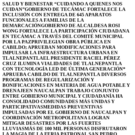
SALUD Y BIENESTAR “CUIDANDO A QUIENES NOS
CUIDAN”
GOBIERNO DE TECÁMAC FORTALECE LA
INCLUSIÓN CON ENTREGA DE 645 APARATOS
FUNCIONALES A FAMILIAS DE LA
DEMARCACIÓN
GOBIERNO DE ALCALDESA ROSI
WONG FORTALECE LA PARTICIPACIÓN CIUDADANA
EN TECÁMAC A TRAVÉS DEL COMITÉ MUNICIPAL
POR LA PAZ
PRIVILEGIAN OBRA PÚBLICA EN
CABILDO; APRUEBAN MODIFICACIONES PARA
IMPULSAR LA INFRAESTRUCTURA URBANA EN
TLALNEPANTLA
EL PRESIDENTE RACIEL PÉREZ
CRUZ ILUMINA VIALIDADES DE TLALNEPANTLA
CON TECNOLOGÍA LED DE ÚLTIMA GENERACIÓN*
APRUEBA CABILDO DE TLALNEPANTLA DIVERSOS
PROGRAMAS DE REGULARIZACIÓN Y
BONIFICACIONES EN MATERIA DE AGUA POTABLE Y
DRENAJE
EN NAUCALPAN TRABAJO CONJUNTO
ENTRE GOBIERNO MUNICIPAL Y CIUDADANÍA HA
CONSOLIDADO COMUNIDADES MÁS UNIDAS Y
PARTICIPATIVAS
MEDIDAS PREVENTIVAS
IMPULSADAS POR EL GOBIERNO DE NAUCALPAN Y
COORDINACIÓN METROPOLITANA LOGRAN
MITIGAR DESASTRES POR LAS FUERTES
LLUVIAS
MÁS DE 100 MIL PERSONAS DISFRUTARON
LA MAGIA DE LA FERIA PATRONAL SAN PEDRO