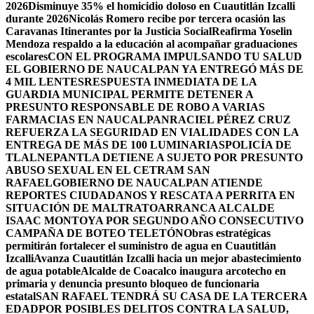
2026
Disminuye 35% el homicidio doloso en Cuautitlán Izcalli
durante 2026
Nicolás Romero recibe por tercera ocasión las
Caravanas Itinerantes por la Justicia Social
Reafirma Yoselin
Mendoza respaldo a la educación al acompañar graduaciones
escolares
CON EL PROGRAMA IMPULSANDO TU SALUD
EL GOBIERNO DE NAUCALPAN YA ENTREGÓ MÁS DE
4 MIL LENTES
RESPUESTA INMEDIATA DE LA
GUARDIA MUNICIPAL PERMITE DETENER A
PRESUNTO RESPONSABLE DE ROBO A VARIAS
FARMACIAS EN NAUCALPAN
RACIEL PÉREZ CRUZ
REFUERZA LA SEGURIDAD EN VIALIDADES CON LA
ENTREGA DE MÁS DE 100 LUMINARIAS
POLICÍA DE
TLALNEPANTLA DETIENE A SUJETO POR PRESUNTO
ABUSO SEXUAL EN EL CETRAM SAN
RAFAEL
GOBIERNO DE NAUCALPAN ATIENDE
REPORTES CIUDADANOS Y RESCATA A PERRITA EN
SITUACIÓN DE MALTRATO
ARRANCA ALCALDE
ISAAC MONTOYA POR SEGUNDO AÑO CONSECUTIVO
CAMPAÑA DE BOTEO TELETÓN
Obras estratégicas
permitirán fortalecer el suministro de agua en Cuautitlán
Izcalli
Avanza Cuautitlán Izcalli hacia un mejor abastecimiento
de agua potable
Alcalde de Coacalco inaugura arcotecho en
primaria y denuncia presunto bloqueo de funcionaria
estatal
SAN RAFAEL TENDRÁ SU CASA DE LA TERCERA
EDAD
POR POSIBLES DELITOS CONTRA LA SALUD,