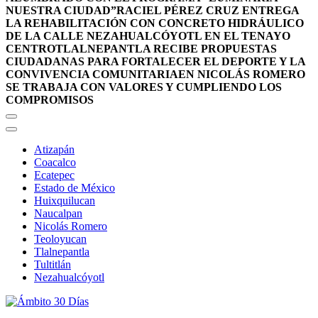
NUESTRA CIUDAD”
RACIEL PÉREZ CRUZ ENTREGA
LA REHABILITACIÓN CON CONCRETO HIDRÁULICO
DE LA CALLE NEZAHUALCÓYOTL EN EL TENAYO
CENTRO
TLALNEPANTLA RECIBE PROPUESTAS
CIUDADANAS PARA FORTALECER EL DEPORTE Y LA
CONVIVENCIA COMUNITARIA
EN NICOLÁS ROMERO
SE TRABAJA CON VALORES Y CUMPLIENDO LOS
COMPROMISOS
Atizapán
Coacalco
Ecatepec
Estado de México
Huixquilucan
Naucalpan
Nicolás Romero
Teoloyucan
Tlalnepantla
Tultitlán
Nezahualcóyotl