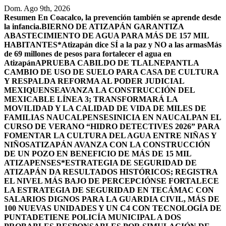
Saltar
Dom. Ago 9th, 2026
al
Resumen
En Coacalco, la prevención también se aprende desde
contenido
la infancia.
BIERNO DE ATIZAPÁN GARANTIZA
ABASTECIMIENTO DE AGUA PARA MÁS DE 157 MIL
HABITANTES*
Atizapán dice SÍ a la paz y NO a las armas
Más
de 69 millones de pesos para fortalecer el agua en
Atizapán
APRUEBA CABILDO DE TLALNEPANTLA
CAMBIO DE USO DE SUELO PARA CASA DE CULTURA
Y RESPALDA REFORMA AL PODER JUDICIAL
MEXIQUENSE
AVANZA LA CONSTRUCCIÓN DEL
MEXICABLE LÍNEA 3; TRANSFORMARÁ LA
MOVILIDAD Y LA CALIDAD DE VIDA DE MILES DE
FAMILIAS NAUCALPENSES
INICIA EN NAUCALPAN EL
CURSO DE VERANO “HIDRO DETECTIVES 2026” PARA
FOMENTAR LA CULTURA DEL AGUA ENTRE NIÑAS Y
NIÑOS
ATIZAPÁN AVANZA CON LA CONSTRUCCIÓN
DE UN POZO EN BENEFICIO DE MÁS DE 15 MIL
ATIZAPENSES
*ESTRATEGIA DE SEGURIDAD DE
ATIZAPÁN DA RESULTADOS HISTÓRICOS; REGISTRA
EL NIVEL MÁS BAJO DE PERCEPCIÓN
SE FORTALECE
LA ESTRATEGIA DE SEGURIDAD EN TECÁMAC CON
SALARIOS DIGNOS PARA LA GUARDIA CIVIL, MÁS DE
100 NUEVAS UNIDADES Y UN C4 CON TECNOLOGÍA DE
PUNTA
DETIENE POLICÍA MUNICIPAL A DOS