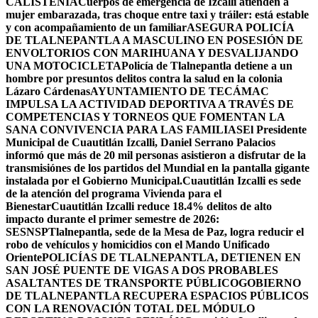
CALISTENIA
Cuerpos de emergencia de Izcalli atienden a
mujer embarazada, tras choque entre taxi y tráiler: está estable
y con acompañamiento de un familiar
ASEGURA POLICÍA
DE TLALNEPANTLA A MASCULINO EN POSESIÓN DE
ENVOLTORIOS CON MARIHUANA Y DESVALIJANDO
UNA MOTOCICLETA
Policía de Tlalnepantla detiene a un
hombre por presuntos delitos contra la salud en la colonia
Lázaro Cárdenas
AYUNTAMIENTO DE TECÁMAC
IMPULSA LA ACTIVIDAD DEPORTIVA A TRAVÉS DE
COMPETENCIAS Y TORNEOS QUE FOMENTAN LA
SANA CONVIVENCIA PARA LAS FAMILIAS
El Presidente
Municipal de Cuautitlán Izcalli, Daniel Serrano Palacios
informó que más de 20 mil personas asistieron a disfrutar de la
transmisiónes de los partidos del Mundial en la pantalla gigante
instalada por el Gobierno Municipal.
Cuautitlán Izcalli es sede
de la atención del programa Vivienda para el
Bienestar
Cuautitlán Izcalli reduce 18.4% delitos de alto
impacto durante el primer semestre de 2026:
SESNSP
Tlalnepantla, sede de la Mesa de Paz, logra reducir el
robo de vehículos y homicidios con el Mando Unificado
Oriente
POLICÍAS DE TLALNEPANTLA, ​DETIENEN EN
SAN JOSÉ PUENTE DE VIGAS A DOS PROBABLES
ASALTANTES DE TRANSPORTE PÚBLICO
GOBIERNO
DE TLALNEPANTLA RECUPERA ESPACIOS PÚBLICOS
CON LA RENOVACIÓN TOTAL DEL MÓDULO