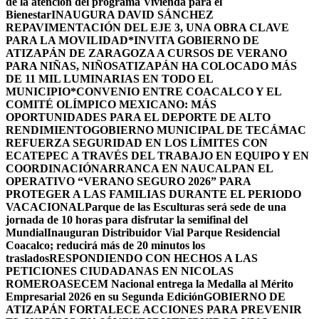
de la atención del programa Vivienda para el
Bienestar
INAUGURA DAVID SÁNCHEZ
REPAVIMENTACIÓN DEL EJE 3, UNA OBRA CLAVE
PARA LA MOVILIDAD
*INVITA GOBIERNO DE
ATIZAPÁN DE ZARAGOZA A CURSOS DE VERANO
PARA NIÑAS, NIÑOS
ATIZAPÁN HA COLOCADO MÁS
DE 11 MIL LUMINARIAS EN TODO EL
MUNICIPIO*
CONVENIO ENTRE COACALCO Y EL
COMITÉ OLÍMPICO MEXICANO: MÁS
OPORTUNIDADES PARA EL DEPORTE DE ALTO
RENDIMIENTO
GOBIERNO MUNICIPAL DE TECÁMAC
REFUERZA SEGURIDAD EN LOS LÍMITES CON
ECATEPEC A TRAVÉS DEL TRABAJO EN EQUIPO Y EN
COORDINACIÓN
ARRANCA EN NAUCALPAN EL
OPERATIVO “VERANO SEGURO 2026” PARA
PROTEGER A LAS FAMILIAS DURANTE EL PERIODO
VACACIONAL
Parque de las Esculturas será sede de una
jornada de 10 horas para disfrutar la semifinal del
Mundial
Inauguran Distribuidor Vial Parque Residencial
Coacalco; reducirá más de 20 minutos los
traslados
RESPONDIENDO CON HECHOS A LAS
PETICIONES CIUDADANAS EN NICOLAS
ROMERO
ASECEM Nacional entrega la Medalla al Mérito
Empresarial 2026 en su Segunda Edición
GOBIERNO DE
ATIZAPÁN FORTALECE ACCIONES PARA PREVENIR