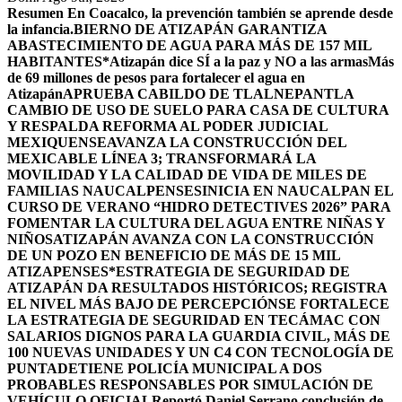
Resumen
En Coacalco, la prevención también se aprende desde
la infancia.
BIERNO DE ATIZAPÁN GARANTIZA
ABASTECIMIENTO DE AGUA PARA MÁS DE 157 MIL
HABITANTES*
Atizapán dice SÍ a la paz y NO a las armas
Más
de 69 millones de pesos para fortalecer el agua en
Atizapán
APRUEBA CABILDO DE TLALNEPANTLA
CAMBIO DE USO DE SUELO PARA CASA DE CULTURA
Y RESPALDA REFORMA AL PODER JUDICIAL
MEXIQUENSE
AVANZA LA CONSTRUCCIÓN DEL
MEXICABLE LÍNEA 3; TRANSFORMARÁ LA
MOVILIDAD Y LA CALIDAD DE VIDA DE MILES DE
FAMILIAS NAUCALPENSES
INICIA EN NAUCALPAN EL
CURSO DE VERANO “HIDRO DETECTIVES 2026” PARA
FOMENTAR LA CULTURA DEL AGUA ENTRE NIÑAS Y
NIÑOS
ATIZAPÁN AVANZA CON LA CONSTRUCCIÓN
DE UN POZO EN BENEFICIO DE MÁS DE 15 MIL
ATIZAPENSES
*ESTRATEGIA DE SEGURIDAD DE
ATIZAPÁN DA RESULTADOS HISTÓRICOS; REGISTRA
EL NIVEL MÁS BAJO DE PERCEPCIÓN
SE FORTALECE
LA ESTRATEGIA DE SEGURIDAD EN TECÁMAC CON
SALARIOS DIGNOS PARA LA GUARDIA CIVIL, MÁS DE
100 NUEVAS UNIDADES Y UN C4 CON TECNOLOGÍA DE
PUNTA
DETIENE POLICÍA MUNICIPAL A DOS
PROBABLES RESPONSABLES POR SIMULACIÓN DE
VEHÍCULO OFICIAL
Reportó Daniel Serrano conclusión de