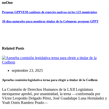
ooOoo
Navegación
Propone GPPVEM catálogo de especies nativas en los 125 municipios
de
30 días naturales para nombrar titular de la Cobupem, propone GPPT
entradas
Related Posts
septiembre 23, 2025
Aprueba comisión legislativa terna para elegir a titular de la Codhem
La Comisión de Derechos Humanos de la LXII Legislatura
mexiquense aprobó, por unanimidad, la terna —conformada por
Víctor Leopoldo Delgado Pérez, José Guadalupe Luna Hernández y
Yoab Osiris Ramírez Prado—