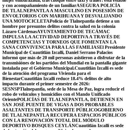
mujer embarazada, tras choque entre taxi y tráiler: está estable
y con acompañamiento de un familiar
ASEGURA POLICÍA
DE TLALNEPANTLA A MASCULINO EN POSESIÓN DE
ENVOLTORIOS CON MARIHUANA Y DESVALIJANDO
UNA MOTOCICLETA
Policía de Tlalnepantla detiene a un
hombre por presuntos delitos contra la salud en la colonia
Lázaro Cárdenas
AYUNTAMIENTO DE TECÁMAC
IMPULSA LA ACTIVIDAD DEPORTIVA A TRAVÉS DE
COMPETENCIAS Y TORNEOS QUE FOMENTAN LA
SANA CONVIVENCIA PARA LAS FAMILIAS
El Presidente
Municipal de Cuautitlán Izcalli, Daniel Serrano Palacios
informó que más de 20 mil personas asistieron a disfrutar de la
transmisiónes de los partidos del Mundial en la pantalla gigante
instalada por el Gobierno Municipal.
Cuautitlán Izcalli es sede
de la atención del programa Vivienda para el
Bienestar
Cuautitlán Izcalli reduce 18.4% delitos de alto
impacto durante el primer semestre de 2026:
SESNSP
Tlalnepantla, sede de la Mesa de Paz, logra reducir el
robo de vehículos y homicidios con el Mando Unificado
Oriente
POLICÍAS DE TLALNEPANTLA, ​DETIENEN EN
SAN JOSÉ PUENTE DE VIGAS A DOS PROBABLES
ASALTANTES DE TRANSPORTE PÚBLICO
GOBIERNO
DE TLALNEPANTLA RECUPERA ESPACIOS PÚBLICOS
CON LA RENOVACIÓN TOTAL DEL MÓDULO
DEPORTIVO BOSQUES CEYLÁN
Cuautitlán Izcalli es sede