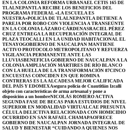
EN LA COLONIA REFORMA URBANA
EL CETIS 165 DE
TLALNEPANTLA RECIBE LOS BENEFICIOS DEL
PROGRAMA FEDERAL «LA ESCUELA ES
NUESTRA»
POLICÍA DE TLALNEPANTLA DETIENE A
PAREJA POR ROBO CON VIOLENCIA A TRANSEÚNTE
EN LA COLONIA LÁZARO CÁRDENAS
RACIEL PÉREZ
CRUZ ENTREGA LA RECUPERACIÓN INTEGRAL DE
PLAZA TEOCALLI EN LA UNIDAD HABITACIONAL EL
TENAYO
GOBIERNO DE NAUCALPAN MANTIENE
ACTIVO PROTOCOLO METROPOLITANO Y REFUERZA
VIGILANCIA PERMANENTE ANTE LAS
LLUVIAS
BENEFICIA GOBIERNO DE NAUCALPAN A LA
COLONIA AMPLIACIÓN MÁRTIRES DE RÍO BLANCO
CON LA HUELLA DE LA TRANSFORMACIÓN 87
CINCO
ENCUESTAS COINCIDEN EN QUE ROMINA
CONTRERAS ES LA ALCADESA MEJOR CALIFICADA
DEL PAÍS Y EDOMEX
Asegura policía de Cuautitlán Izcalli
objeto con características de arma artesanal y pone a
disposición a un hombre
NICOLÁS ROMERO ACTIVA
SEGUNDA FASE DE BECAS PARA ESTUDIOS DE NIVEL
SUPERIOR EN MODALIDAD VIRTUAL
CAE PRESUNTA
CÉLULA DELICTIVA RELACIONADA CON HOMICIDIO
OCURRIDO EN SAN RAFAEL CHAMAPA
OFRECE
GOBIERNO DE NAUCALPAN JORNADA INTEGRAL DE
SALUD Y BIENESTAR “CUIDANDO A QUIENES NOS