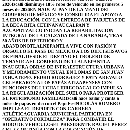
2026
Izcalli disminuye 18% robo de vehículo en los primeros 5
meses de 2026
EN NAUCALPAN DE LA MANO DEL
GOBIERNO DE MÉXICO SE CONSOLIDA EL APOYO A
LA EDUCACIÓN, CON LA ENTREGA DE TARJETAS DE
LA BECA RITA CETINA
NAUCALPAN Y
AZCAPOTZALCO INICIAN LA REHABILITACIÓN
INTEGRAL DE LA CALZADA DE LA NARANJA, TRAS
50 AÑOS DE DETERIORO Y
ABANDONO
TLALNEPANTLA VIVE CON PASIÓN Y
ORGULLO EL PASE DE MÉXICO A LOS DIECISEISAVOS
DE FINAL DESDE EL DESTINO FUTBOLERO DE
TENAYUCA
EL GOBIERNO DE TLALNEPANTLA
INAUGURA OBRAS DE INFRAESTRUCTURA URBANA
Y MEJORAMIENTO VISUAL EN LOMAS DE SAN JUAN
IXHUATEPEC
PEDRO RODRÍGUEZ Y PATY ARÉVALO
CELEBRARON A LOS PAPÁS ATIZAPENSES CON
FUNCIONES DE LUCHA LIBRE
COACALCO IMPULSA
LA REGULARIZACIÓN DEL SUELO PARA PROTEGER
EL PATRIMONIO FAMILIAR
Izcalli hace bailar y canta a
miles de papás en día con el Papi Fest
NICOLÁS ROMERO
IMPULSA EL DEPORTE CON CARRERA
ATLÉTICA
GUARDIA MUNICIPAL PARTICIPA EN
“OPERATIVO FORTALEZA” PARA COMBATIR EL
ROBO DE VEHÍCULOS
EL PRESIDENTE RACIEL PÉREZ
CRUZ CONTINÚA CON LA COLOCACIÓN DE