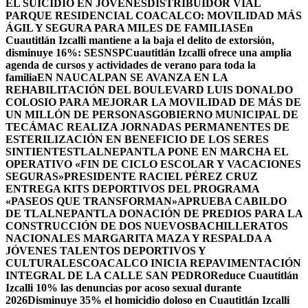
EL SUICIDIO EN JÓVENES
DISTRIBUIDOR VIAL
PARQUE RESIDENCIAL COACALCO: MOVILIDAD MÁS
ÁGIL Y SEGURA PARA MILES DE FAMILIAS
En
Cuautitlán Izcalli mantiene a la baja el delito de extorsión,
disminuye 16%: SESNSP
Cuautitlán Izcalli ofrece una amplia
agenda de cursos y actividades de verano para toda la
familia
EN NAUCALPAN SE AVANZA EN LA
REHABILITACIÓN DEL BOULEVARD LUIS DONALDO
COLOSIO PARA MEJORAR LA MOVILIDAD DE MÁS DE
UN MILLÓN DE PERSONAS
GOBIERNO MUNICIPAL DE
TECÁMAC REALIZA JORNADAS PERMANENTES DE
ESTERILIZACIÓN EN BENEFICIO DE LOS SERES
SINTIENTES
TLALNEPANTLA PONE EN MARCHA EL
OPERATIVO «FIN DE CICLO ESCOLAR Y VACACIONES
SEGURAS»
PRESIDENTE RACIEL PÉREZ CRUZ
ENTREGA KITS DEPORTIVOS DEL PROGRAMA
«PASEOS QUE TRANSFORMAN»
APRUEBA CABILDO
DE TLALNEPANTLA DONACIÓN DE PREDIOS PARA LA
CONSTRUCCIÓN DE DOS NUEVOSBACHILLERATOS
NACIONALES MARGARITA MAZA Y RESPALDA A
JÓVENES TALENTOS DEPORTIVOS Y
CULTURALES
COACALCO INICIA REPAVIMENTACIÓN
INTEGRAL DE LA CALLE SAN PEDRO
Reduce Cuautitlán
Izcalli 10% las denuncias por acoso sexual durante
2026
Disminuye 35% el homicidio doloso en Cuautitlán Izcalli