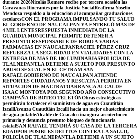
durante 2026
Nicolás Romero recibe por tercera ocasión las
Caravanas Itinerantes por la Justicia Social
Reafirma Yoselin
Mendoza respaldo a la educación al acompañar graduaciones
escolares
CON EL PROGRAMA IMPULSANDO TU SALUD
EL GOBIERNO DE NAUCALPAN YA ENTREGÓ MÁS DE
4 MIL LENTES
RESPUESTA INMEDIATA DE LA
GUARDIA MUNICIPAL PERMITE DETENER A
PRESUNTO RESPONSABLE DE ROBO A VARIAS
FARMACIAS EN NAUCALPAN
RACIEL PÉREZ CRUZ
REFUERZA LA SEGURIDAD EN VIALIDADES CON LA
ENTREGA DE MÁS DE 100 LUMINARIAS
POLICÍA DE
TLALNEPANTLA DETIENE A SUJETO POR PRESUNTO
ABUSO SEXUAL EN EL CETRAM SAN
RAFAEL
GOBIERNO DE NAUCALPAN ATIENDE
REPORTES CIUDADANOS Y RESCATA A PERRITA EN
SITUACIÓN DE MALTRATO
ARRANCA ALCALDE
ISAAC MONTOYA POR SEGUNDO AÑO CONSECUTIVO
CAMPAÑA DE BOTEO TELETÓN
Obras estratégicas
permitirán fortalecer el suministro de agua en Cuautitlán
Izcalli
Avanza Cuautitlán Izcalli hacia un mejor abastecimiento
de agua potable
Alcalde de Coacalco inaugura arcotecho en
primaria y denuncia presunto bloqueo de funcionaria
estatal
SAN RAFAEL TENDRÁ SU CASA DE LA TERCERA
EDAD
POR POSIBLES DELITOS CONTRA LA SALUD,
POLICÍA DE TLALNEPANTLA DETIENE A UN SUJETO