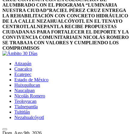
ALUMBRADO CON EL PROGRAMA “LUMINARIA
NUESTRA CIUDAD”
RACIEL PÉREZ CRUZ ENTREGA
LA REHABILITACIÓN CON CONCRETO HIDRÁULICO
DE LA CALLE NEZAHUALCÓYOTL EN EL TENAYO
CENTRO
TLALNEPANTLA RECIBE PROPUESTAS
CIUDADANAS PARA FORTALECER EL DEPORTE Y LA
CONVIVENCIA COMUNITARIA
EN NICOLÁS ROMERO
SE TRABAJA CON VALORES Y CUMPLIENDO LOS
COMPROMISOS
Atizapán
Coacalco
Ecatepec
Estado de México
Huixquilucan
Naucalpan
Nicolás Romero
Teoloyucan
Tlalnepantla
Tultitlán
Nezahualcóyotl
Dom. Ago 9th, 2026