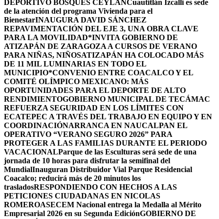
DEPORTIVO BOSQUES CEYLÁN
Cuautitlán Izcalli es sede
de la atención del programa Vivienda para el
Bienestar
INAUGURA DAVID SÁNCHEZ
REPAVIMENTACIÓN DEL EJE 3, UNA OBRA CLAVE
PARA LA MOVILIDAD
*INVITA GOBIERNO DE
ATIZAPÁN DE ZARAGOZA A CURSOS DE VERANO
PARA NIÑAS, NIÑOS
ATIZAPÁN HA COLOCADO MÁS
DE 11 MIL LUMINARIAS EN TODO EL
MUNICIPIO*
CONVENIO ENTRE COACALCO Y EL
COMITÉ OLÍMPICO MEXICANO: MÁS
OPORTUNIDADES PARA EL DEPORTE DE ALTO
RENDIMIENTO
GOBIERNO MUNICIPAL DE TECÁMAC
REFUERZA SEGURIDAD EN LOS LÍMITES CON
ECATEPEC A TRAVÉS DEL TRABAJO EN EQUIPO Y EN
COORDINACIÓN
ARRANCA EN NAUCALPAN EL
OPERATIVO “VERANO SEGURO 2026” PARA
PROTEGER A LAS FAMILIAS DURANTE EL PERIODO
VACACIONAL
Parque de las Esculturas será sede de una
jornada de 10 horas para disfrutar la semifinal del
Mundial
Inauguran Distribuidor Vial Parque Residencial
Coacalco; reducirá más de 20 minutos los
traslados
RESPONDIENDO CON HECHOS A LAS
PETICIONES CIUDADANAS EN NICOLAS
ROMERO
ASECEM Nacional entrega la Medalla al Mérito
Empresarial 2026 en su Segunda Edición
GOBIERNO DE