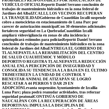
PROBABLES RESPONSABLES POR SIMULACIÓN DE
VEHÍCULO OFICIAL
Reportó Daniel Serrano conclusión de
trabajos de mantenimiento hidráulico en la zona federal de
Jardines del Alba
IZCALLI, LOS VECINOS RECUPERAN
LA TRANQUILIDAD
Gobierno de Cuautitlán Izcalli suspende
cobro a motocicletas en estacionamiento de Luna Parc por
carecer de autorización municipal
Con 30 elementos adicionales
fortalecen seguridad en La Quebrada
Cuautitlán Izcalli
ampliará videovigilancia en zonas de alta incidencia y
quintuplicará estímulos para policías
Reportó Daniel Serrano
conclusión de trabajos de mantenimiento hidráulico en la zona
federal de Jardines del Alba
ENTREGA EL GOBIERNO DE
TLALNEPANTLA LA REHABILITACIÓN DEL CENTRO
DE SALUD CUAUHTÉMOC Y MÓDULO
DEPORTIVO
REGISTRA TLALNEPANTLA REDUCCIÓN
ANUAL ENLA PERCEPCIÓN DE INSEGURIDAD Y
CONSOLIDA SU TENDENCIA A LA BAJA EN EL ÚLTIMO
TRIMESTRE
EN LA UNIDAD DE CONTROL Y
BIENESTAR ANIMAL DE ATIZAPÁN SE LOGRÓ
RESCATAR A 44 PERROS Y DAR 29 EN
ADOPCIÓN
Levanta suspensión Ayuntamiento de Izcallia
Luna Parc; plaza podrá reanudar actividades, tras reforzar
seguridad peatonal
CONTINÚA GOBIERNO DE
NAUCALPAN CON LA RECUPERACIÓN DE ÁREAS
DEPORTIVAS; IMPULSA LA DISCIPLINA DE