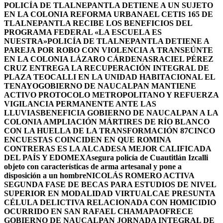
POLICÍA DE TLALNEPANTLA DETIENE A UN SUJETO
EN LA COLONIA REFORMA URBANA
EL CETIS 165 DE
TLALNEPANTLA RECIBE LOS BENEFICIOS DEL
PROGRAMA FEDERAL «LA ESCUELA ES
NUESTRA»
POLICÍA DE TLALNEPANTLA DETIENE A
PAREJA POR ROBO CON VIOLENCIA A TRANSEÚNTE
EN LA COLONIA LÁZARO CÁRDENAS
RACIEL PÉREZ
CRUZ ENTREGA LA RECUPERACIÓN INTEGRAL DE
PLAZA TEOCALLI EN LA UNIDAD HABITACIONAL EL
TENAYO
GOBIERNO DE NAUCALPAN MANTIENE
ACTIVO PROTOCOLO METROPOLITANO Y REFUERZA
VIGILANCIA PERMANENTE ANTE LAS
LLUVIAS
BENEFICIA GOBIERNO DE NAUCALPAN A LA
COLONIA AMPLIACIÓN MÁRTIRES DE RÍO BLANCO
CON LA HUELLA DE LA TRANSFORMACIÓN 87
CINCO
ENCUESTAS COINCIDEN EN QUE ROMINA
CONTRERAS ES LA ALCADESA MEJOR CALIFICADA
DEL PAÍS Y EDOMEX
Asegura policía de Cuautitlán Izcalli
objeto con características de arma artesanal y pone a
disposición a un hombre
NICOLÁS ROMERO ACTIVA
SEGUNDA FASE DE BECAS PARA ESTUDIOS DE NIVEL
SUPERIOR EN MODALIDAD VIRTUAL
CAE PRESUNTA
CÉLULA DELICTIVA RELACIONADA CON HOMICIDIO
OCURRIDO EN SAN RAFAEL CHAMAPA
OFRECE
GOBIERNO DE NAUCALPAN JORNADA INTEGRAL DE