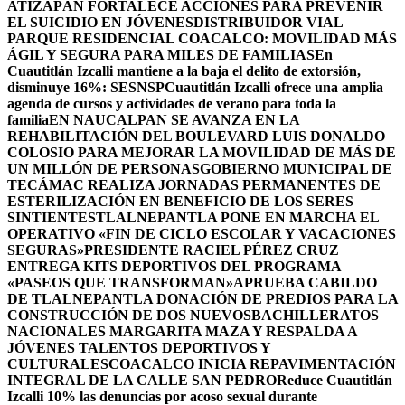
ATIZAPÁN FORTALECE ACCIONES PARA PREVENIR
EL SUICIDIO EN JÓVENES
DISTRIBUIDOR VIAL
PARQUE RESIDENCIAL COACALCO: MOVILIDAD MÁS
ÁGIL Y SEGURA PARA MILES DE FAMILIAS
En
Cuautitlán Izcalli mantiene a la baja el delito de extorsión,
disminuye 16%: SESNSP
Cuautitlán Izcalli ofrece una amplia
agenda de cursos y actividades de verano para toda la
familia
EN NAUCALPAN SE AVANZA EN LA
REHABILITACIÓN DEL BOULEVARD LUIS DONALDO
COLOSIO PARA MEJORAR LA MOVILIDAD DE MÁS DE
UN MILLÓN DE PERSONAS
GOBIERNO MUNICIPAL DE
TECÁMAC REALIZA JORNADAS PERMANENTES DE
ESTERILIZACIÓN EN BENEFICIO DE LOS SERES
SINTIENTES
TLALNEPANTLA PONE EN MARCHA EL
OPERATIVO «FIN DE CICLO ESCOLAR Y VACACIONES
SEGURAS»
PRESIDENTE RACIEL PÉREZ CRUZ
ENTREGA KITS DEPORTIVOS DEL PROGRAMA
«PASEOS QUE TRANSFORMAN»
APRUEBA CABILDO
DE TLALNEPANTLA DONACIÓN DE PREDIOS PARA LA
CONSTRUCCIÓN DE DOS NUEVOSBACHILLERATOS
NACIONALES MARGARITA MAZA Y RESPALDA A
JÓVENES TALENTOS DEPORTIVOS Y
CULTURALES
COACALCO INICIA REPAVIMENTACIÓN
INTEGRAL DE LA CALLE SAN PEDRO
Reduce Cuautitlán
Izcalli 10% las denuncias por acoso sexual durante