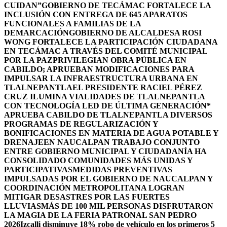
CUIDAN”
GOBIERNO DE TECÁMAC FORTALECE LA
INCLUSIÓN CON ENTREGA DE 645 APARATOS
FUNCIONALES A FAMILIAS DE LA
DEMARCACIÓN
GOBIERNO DE ALCALDESA ROSI
WONG FORTALECE LA PARTICIPACIÓN CIUDADANA
EN TECÁMAC A TRAVÉS DEL COMITÉ MUNICIPAL
POR LA PAZ
PRIVILEGIAN OBRA PÚBLICA EN
CABILDO; APRUEBAN MODIFICACIONES PARA
IMPULSAR LA INFRAESTRUCTURA URBANA EN
TLALNEPANTLA
EL PRESIDENTE RACIEL PÉREZ
CRUZ ILUMINA VIALIDADES DE TLALNEPANTLA
CON TECNOLOGÍA LED DE ÚLTIMA GENERACIÓN*
APRUEBA CABILDO DE TLALNEPANTLA DIVERSOS
PROGRAMAS DE REGULARIZACIÓN Y
BONIFICACIONES EN MATERIA DE AGUA POTABLE Y
DRENAJE
EN NAUCALPAN TRABAJO CONJUNTO
ENTRE GOBIERNO MUNICIPAL Y CIUDADANÍA HA
CONSOLIDADO COMUNIDADES MÁS UNIDAS Y
PARTICIPATIVAS
MEDIDAS PREVENTIVAS
IMPULSADAS POR EL GOBIERNO DE NAUCALPAN Y
COORDINACIÓN METROPOLITANA LOGRAN
MITIGAR DESASTRES POR LAS FUERTES
LLUVIAS
MÁS DE 100 MIL PERSONAS DISFRUTARON
LA MAGIA DE LA FERIA PATRONAL SAN PEDRO
2026
Izcalli disminuye 18% robo de vehículo en los primeros 5