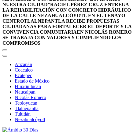
NUESTRA CIUDAD”
RACIEL PÉREZ CRUZ ENTREGA
LA REHABILITACIÓN CON CONCRETO HIDRÁULICO
DE LA CALLE NEZAHUALCÓYOTL EN EL TENAYO
CENTRO
TLALNEPANTLA RECIBE PROPUESTAS
CIUDADANAS PARA FORTALECER EL DEPORTE Y LA
CONVIVENCIA COMUNITARIA
EN NICOLÁS ROMERO
SE TRABAJA CON VALORES Y CUMPLIENDO LOS
COMPROMISOS
Atizapán
Coacalco
Ecatepec
Estado de México
Huixquilucan
Naucalpan
Nicolás Romero
Teoloyucan
Tlalnepantla
Tultitlán
Nezahualcóyotl