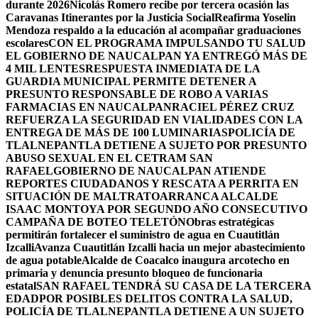
durante 2026
Nicolás Romero recibe por tercera ocasión las
Caravanas Itinerantes por la Justicia Social
Reafirma Yoselin
Mendoza respaldo a la educación al acompañar graduaciones
escolares
CON EL PROGRAMA IMPULSANDO TU SALUD
EL GOBIERNO DE NAUCALPAN YA ENTREGÓ MÁS DE
4 MIL LENTES
RESPUESTA INMEDIATA DE LA
GUARDIA MUNICIPAL PERMITE DETENER A
PRESUNTO RESPONSABLE DE ROBO A VARIAS
FARMACIAS EN NAUCALPAN
RACIEL PÉREZ CRUZ
REFUERZA LA SEGURIDAD EN VIALIDADES CON LA
ENTREGA DE MÁS DE 100 LUMINARIAS
POLICÍA DE
TLALNEPANTLA DETIENE A SUJETO POR PRESUNTO
ABUSO SEXUAL EN EL CETRAM SAN
RAFAEL
GOBIERNO DE NAUCALPAN ATIENDE
REPORTES CIUDADANOS Y RESCATA A PERRITA EN
SITUACIÓN DE MALTRATO
ARRANCA ALCALDE
ISAAC MONTOYA POR SEGUNDO AÑO CONSECUTIVO
CAMPAÑA DE BOTEO TELETÓN
Obras estratégicas
permitirán fortalecer el suministro de agua en Cuautitlán
Izcalli
Avanza Cuautitlán Izcalli hacia un mejor abastecimiento
de agua potable
Alcalde de Coacalco inaugura arcotecho en
primaria y denuncia presunto bloqueo de funcionaria
estatal
SAN RAFAEL TENDRÁ SU CASA DE LA TERCERA
EDAD
POR POSIBLES DELITOS CONTRA LA SALUD,
POLICÍA DE TLALNEPANTLA DETIENE A UN SUJETO