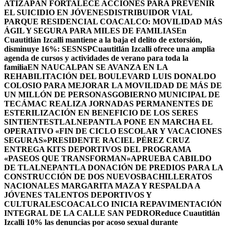
ATIZAPÁN FORTALECE ACCIONES PARA PREVENIR
EL SUICIDIO EN JÓVENES
DISTRIBUIDOR VIAL
PARQUE RESIDENCIAL COACALCO: MOVILIDAD MÁS
ÁGIL Y SEGURA PARA MILES DE FAMILIAS
En
Cuautitlán Izcalli mantiene a la baja el delito de extorsión,
disminuye 16%: SESNSP
Cuautitlán Izcalli ofrece una amplia
agenda de cursos y actividades de verano para toda la
familia
EN NAUCALPAN SE AVANZA EN LA
REHABILITACIÓN DEL BOULEVARD LUIS DONALDO
COLOSIO PARA MEJORAR LA MOVILIDAD DE MÁS DE
UN MILLÓN DE PERSONAS
GOBIERNO MUNICIPAL DE
TECÁMAC REALIZA JORNADAS PERMANENTES DE
ESTERILIZACIÓN EN BENEFICIO DE LOS SERES
SINTIENTES
TLALNEPANTLA PONE EN MARCHA EL
OPERATIVO «FIN DE CICLO ESCOLAR Y VACACIONES
SEGURAS»
PRESIDENTE RACIEL PÉREZ CRUZ
ENTREGA KITS DEPORTIVOS DEL PROGRAMA
«PASEOS QUE TRANSFORMAN»
APRUEBA CABILDO
DE TLALNEPANTLA DONACIÓN DE PREDIOS PARA LA
CONSTRUCCIÓN DE DOS NUEVOSBACHILLERATOS
NACIONALES MARGARITA MAZA Y RESPALDA A
JÓVENES TALENTOS DEPORTIVOS Y
CULTURALES
COACALCO INICIA REPAVIMENTACIÓN
INTEGRAL DE LA CALLE SAN PEDRO
Reduce Cuautitlán
Izcalli 10% las denuncias por acoso sexual durante