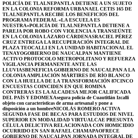
POLICÍA DE TLALNEPANTLA DETIENE A UN SUJETO
EN LA COLONIA REFORMA URBANA
EL CETIS 165 DE
TLALNEPANTLA RECIBE LOS BENEFICIOS DEL
PROGRAMA FEDERAL «LA ESCUELA ES
NUESTRA»
POLICÍA DE TLALNEPANTLA DETIENE A
PAREJA POR ROBO CON VIOLENCIA A TRANSEÚNTE
EN LA COLONIA LÁZARO CÁRDENAS
RACIEL PÉREZ
CRUZ ENTREGA LA RECUPERACIÓN INTEGRAL DE
PLAZA TEOCALLI EN LA UNIDAD HABITACIONAL EL
TENAYO
GOBIERNO DE NAUCALPAN MANTIENE
ACTIVO PROTOCOLO METROPOLITANO Y REFUERZA
VIGILANCIA PERMANENTE ANTE LAS
LLUVIAS
BENEFICIA GOBIERNO DE NAUCALPAN A LA
COLONIA AMPLIACIÓN MÁRTIRES DE RÍO BLANCO
CON LA HUELLA DE LA TRANSFORMACIÓN 87
CINCO
ENCUESTAS COINCIDEN EN QUE ROMINA
CONTRERAS ES LA ALCADESA MEJOR CALIFICADA
DEL PAÍS Y EDOMEX
Asegura policía de Cuautitlán Izcalli
objeto con características de arma artesanal y pone a
disposición a un hombre
NICOLÁS ROMERO ACTIVA
SEGUNDA FASE DE BECAS PARA ESTUDIOS DE NIVEL
SUPERIOR EN MODALIDAD VIRTUAL
CAE PRESUNTA
CÉLULA DELICTIVA RELACIONADA CON HOMICIDIO
OCURRIDO EN SAN RAFAEL CHAMAPA
OFRECE
GOBIERNO DE NAUCALPAN JORNADA INTEGRAL DE