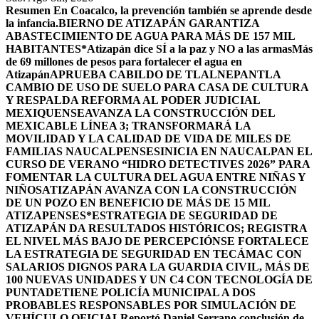
Resumen
En Coacalco, la prevención también se aprende desde
la infancia.
BIERNO DE ATIZAPÁN GARANTIZA
ABASTECIMIENTO DE AGUA PARA MÁS DE 157 MIL
HABITANTES*
Atizapán dice SÍ a la paz y NO a las armas
Más
de 69 millones de pesos para fortalecer el agua en
Atizapán
APRUEBA CABILDO DE TLALNEPANTLA
CAMBIO DE USO DE SUELO PARA CASA DE CULTURA
Y RESPALDA REFORMA AL PODER JUDICIAL
MEXIQUENSE
AVANZA LA CONSTRUCCIÓN DEL
MEXICABLE LÍNEA 3; TRANSFORMARÁ LA
MOVILIDAD Y LA CALIDAD DE VIDA DE MILES DE
FAMILIAS NAUCALPENSES
INICIA EN NAUCALPAN EL
CURSO DE VERANO “HIDRO DETECTIVES 2026” PARA
FOMENTAR LA CULTURA DEL AGUA ENTRE NIÑAS Y
NIÑOS
ATIZAPÁN AVANZA CON LA CONSTRUCCIÓN
DE UN POZO EN BENEFICIO DE MÁS DE 15 MIL
ATIZAPENSES
*ESTRATEGIA DE SEGURIDAD DE
ATIZAPÁN DA RESULTADOS HISTÓRICOS; REGISTRA
EL NIVEL MÁS BAJO DE PERCEPCIÓN
SE FORTALECE
LA ESTRATEGIA DE SEGURIDAD EN TECÁMAC CON
SALARIOS DIGNOS PARA LA GUARDIA CIVIL, MÁS DE
100 NUEVAS UNIDADES Y UN C4 CON TECNOLOGÍA DE
PUNTA
DETIENE POLICÍA MUNICIPAL A DOS
PROBABLES RESPONSABLES POR SIMULACIÓN DE
VEHÍCULO OFICIAL
Reportó Daniel Serrano conclusión de