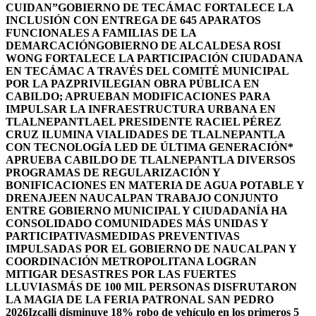
CUIDAN”
GOBIERNO DE TECÁMAC FORTALECE LA
INCLUSIÓN CON ENTREGA DE 645 APARATOS
FUNCIONALES A FAMILIAS DE LA
DEMARCACIÓN
GOBIERNO DE ALCALDESA ROSI
WONG FORTALECE LA PARTICIPACIÓN CIUDADANA
EN TECÁMAC A TRAVÉS DEL COMITÉ MUNICIPAL
POR LA PAZ
PRIVILEGIAN OBRA PÚBLICA EN
CABILDO; APRUEBAN MODIFICACIONES PARA
IMPULSAR LA INFRAESTRUCTURA URBANA EN
TLALNEPANTLA
EL PRESIDENTE RACIEL PÉREZ
CRUZ ILUMINA VIALIDADES DE TLALNEPANTLA
CON TECNOLOGÍA LED DE ÚLTIMA GENERACIÓN*
APRUEBA CABILDO DE TLALNEPANTLA DIVERSOS
PROGRAMAS DE REGULARIZACIÓN Y
BONIFICACIONES EN MATERIA DE AGUA POTABLE Y
DRENAJE
EN NAUCALPAN TRABAJO CONJUNTO
ENTRE GOBIERNO MUNICIPAL Y CIUDADANÍA HA
CONSOLIDADO COMUNIDADES MÁS UNIDAS Y
PARTICIPATIVAS
MEDIDAS PREVENTIVAS
IMPULSADAS POR EL GOBIERNO DE NAUCALPAN Y
COORDINACIÓN METROPOLITANA LOGRAN
MITIGAR DESASTRES POR LAS FUERTES
LLUVIAS
MÁS DE 100 MIL PERSONAS DISFRUTARON
LA MAGIA DE LA FERIA PATRONAL SAN PEDRO
2026
Izcalli disminuye 18% robo de vehículo en los primeros 5