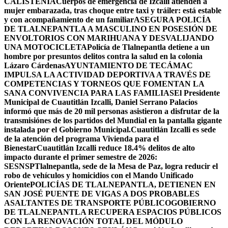
CALISTENIA
Cuerpos de emergencia de Izcalli atienden a
mujer embarazada, tras choque entre taxi y tráiler: está estable
y con acompañamiento de un familiar
ASEGURA POLICÍA
DE TLALNEPANTLA A MASCULINO EN POSESIÓN DE
ENVOLTORIOS CON MARIHUANA Y DESVALIJANDO
UNA MOTOCICLETA
Policía de Tlalnepantla detiene a un
hombre por presuntos delitos contra la salud en la colonia
Lázaro Cárdenas
AYUNTAMIENTO DE TECÁMAC
IMPULSA LA ACTIVIDAD DEPORTIVA A TRAVÉS DE
COMPETENCIAS Y TORNEOS QUE FOMENTAN LA
SANA CONVIVENCIA PARA LAS FAMILIAS
El Presidente
Municipal de Cuautitlán Izcalli, Daniel Serrano Palacios
informó que más de 20 mil personas asistieron a disfrutar de la
transmisiónes de los partidos del Mundial en la pantalla gigante
instalada por el Gobierno Municipal.
Cuautitlán Izcalli es sede
de la atención del programa Vivienda para el
Bienestar
Cuautitlán Izcalli reduce 18.4% delitos de alto
impacto durante el primer semestre de 2026:
SESNSP
Tlalnepantla, sede de la Mesa de Paz, logra reducir el
robo de vehículos y homicidios con el Mando Unificado
Oriente
POLICÍAS DE TLALNEPANTLA, ​DETIENEN EN
SAN JOSÉ PUENTE DE VIGAS A DOS PROBABLES
ASALTANTES DE TRANSPORTE PÚBLICO
GOBIERNO
DE TLALNEPANTLA RECUPERA ESPACIOS PÚBLICOS
CON LA RENOVACIÓN TOTAL DEL MÓDULO