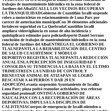
trabajos de mantenimiento hidráulico en la zona federal de
Jardines del Alba
IZCALLI, LOS VECINOS RECUPERAN
LA TRANQUILIDAD
Gobierno de Cuautitlán Izcalli suspende
cobro a motocicletas en estacionamiento de Luna Parc por
carecer de autorización municipal
Con 30 elementos adicionales
fortalecen seguridad en La Quebrada
Cuautitlán Izcalli
ampliará videovigilancia en zonas de alta incidencia y
quintuplicará estímulos para policías
Reportó Daniel Serrano
conclusión de trabajos de mantenimiento hidráulico en la zona
federal de Jardines del Alba
ENTREGA EL GOBIERNO DE
TLALNEPANTLA LA REHABILITACIÓN DEL CENTRO
DE SALUD CUAUHTÉMOC Y MÓDULO
DEPORTIVO
REGISTRA TLALNEPANTLA REDUCCIÓN
ANUAL ENLA PERCEPCIÓN DE INSEGURIDAD Y
CONSOLIDA SU TENDENCIA A LA BAJA EN EL ÚLTIMO
TRIMESTRE
EN LA UNIDAD DE CONTROL Y
BIENESTAR ANIMAL DE ATIZAPÁN SE LOGRÓ
RESCATAR A 44 PERROS Y DAR 29 EN
ADOPCIÓN
Levanta suspensión Ayuntamiento de Izcallia
Luna Parc; plaza podrá reanudar actividades, tras reforzar
seguridad peatonal
CONTINÚA GOBIERNO DE
NAUCALPAN CON LA RECUPERACIÓN DE ÁREAS
DEPORTIVAS; IMPULSA LA DISCIPLINA DE
CALISTENIA
Cuerpos de emergencia de Izcalli atienden a