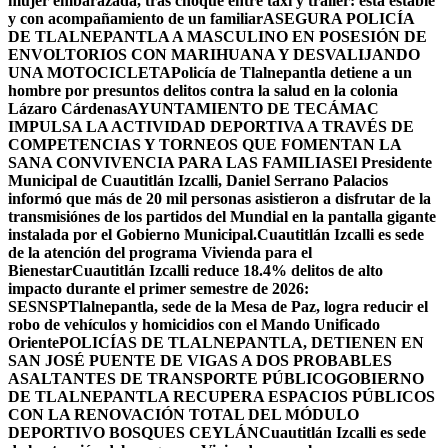
mujer embarazada, tras choque entre taxi y tráiler: está estable
y con acompañamiento de un familiar
ASEGURA POLICÍA
DE TLALNEPANTLA A MASCULINO EN POSESIÓN DE
ENVOLTORIOS CON MARIHUANA Y DESVALIJANDO
UNA MOTOCICLETA
Policía de Tlalnepantla detiene a un
hombre por presuntos delitos contra la salud en la colonia
Lázaro Cárdenas
AYUNTAMIENTO DE TECÁMAC
IMPULSA LA ACTIVIDAD DEPORTIVA A TRAVÉS DE
COMPETENCIAS Y TORNEOS QUE FOMENTAN LA
SANA CONVIVENCIA PARA LAS FAMILIAS
El Presidente
Municipal de Cuautitlán Izcalli, Daniel Serrano Palacios
informó que más de 20 mil personas asistieron a disfrutar de la
transmisiónes de los partidos del Mundial en la pantalla gigante
instalada por el Gobierno Municipal.
Cuautitlán Izcalli es sede
de la atención del programa Vivienda para el
Bienestar
Cuautitlán Izcalli reduce 18.4% delitos de alto
impacto durante el primer semestre de 2026:
SESNSP
Tlalnepantla, sede de la Mesa de Paz, logra reducir el
robo de vehículos y homicidios con el Mando Unificado
Oriente
POLICÍAS DE TLALNEPANTLA, ​DETIENEN EN
SAN JOSÉ PUENTE DE VIGAS A DOS PROBABLES
ASALTANTES DE TRANSPORTE PÚBLICO
GOBIERNO
DE TLALNEPANTLA RECUPERA ESPACIOS PÚBLICOS
CON LA RENOVACIÓN TOTAL DEL MÓDULO
DEPORTIVO BOSQUES CEYLÁN
Cuautitlán Izcalli es sede