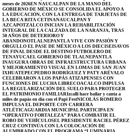
meses de 2026
EN NAUCALPAN DE LA MANO DEL
GOBIERNO DE MÉXICO SE CONSOLIDA EL APOYO A
LA EDUCACIÓN, CON LA ENTREGA DE TARJETAS DE
LA BECA RITA CETINA
NAUCALPAN Y
AZCAPOTZALCO INICIAN LA REHABILITACIÓN
INTEGRAL DE LA CALZADA DE LA NARANJA, TRAS
50 AÑOS DE DETERIORO Y
ABANDONO
TLALNEPANTLA VIVE CON PASIÓN Y
ORGULLO EL PASE DE MÉXICO A LOS DIECISEISAVOS
DE FINAL DESDE EL DESTINO FUTBOLERO DE
TENAYUCA
EL GOBIERNO DE TLALNEPANTLA
INAUGURA OBRAS DE INFRAESTRUCTURA URBANA
Y MEJORAMIENTO VISUAL EN LOMAS DE SAN JUAN
IXHUATEPEC
PEDRO RODRÍGUEZ Y PATY ARÉVALO
CELEBRARON A LOS PAPÁS ATIZAPENSES CON
FUNCIONES DE LUCHA LIBRE
COACALCO IMPULSA
LA REGULARIZACIÓN DEL SUELO PARA PROTEGER
EL PATRIMONIO FAMILIAR
Izcalli hace bailar y canta a
miles de papás en día con el Papi Fest
NICOLÁS ROMERO
IMPULSA EL DEPORTE CON CARRERA
ATLÉTICA
GUARDIA MUNICIPAL PARTICIPA EN
“OPERATIVO FORTALEZA” PARA COMBATIR EL
ROBO DE VEHÍCULOS
EL PRESIDENTE RACIEL PÉREZ
CRUZ CONTINÚA CON LA COLOCACIÓN DE
ALUMBRADO CON EL PROGRAMA “LUMINARIA