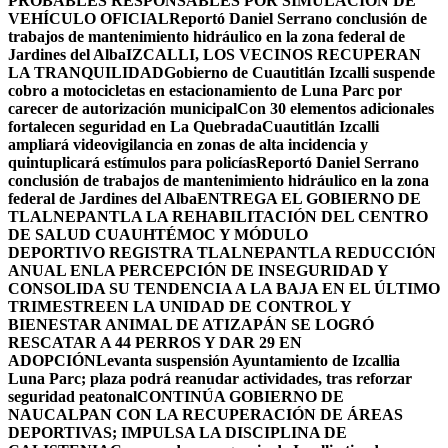
PROBABLES RESPONSABLES POR SIMULACIÓN DE
VEHÍCULO OFICIAL
Reportó Daniel Serrano conclusión de
trabajos de mantenimiento hidráulico en la zona federal de
Jardines del Alba
IZCALLI, LOS VECINOS RECUPERAN
LA TRANQUILIDAD
Gobierno de Cuautitlán Izcalli suspende
cobro a motocicletas en estacionamiento de Luna Parc por
carecer de autorización municipal
Con 30 elementos adicionales
fortalecen seguridad en La Quebrada
Cuautitlán Izcalli
ampliará videovigilancia en zonas de alta incidencia y
quintuplicará estímulos para policías
Reportó Daniel Serrano
conclusión de trabajos de mantenimiento hidráulico en la zona
federal de Jardines del Alba
ENTREGA EL GOBIERNO DE
TLALNEPANTLA LA REHABILITACIÓN DEL CENTRO
DE SALUD CUAUHTÉMOC Y MÓDULO
DEPORTIVO
REGISTRA TLALNEPANTLA REDUCCIÓN
ANUAL ENLA PERCEPCIÓN DE INSEGURIDAD Y
CONSOLIDA SU TENDENCIA A LA BAJA EN EL ÚLTIMO
TRIMESTRE
EN LA UNIDAD DE CONTROL Y
BIENESTAR ANIMAL DE ATIZAPÁN SE LOGRÓ
RESCATAR A 44 PERROS Y DAR 29 EN
ADOPCIÓN
Levanta suspensión Ayuntamiento de Izcallia
Luna Parc; plaza podrá reanudar actividades, tras reforzar
seguridad peatonal
CONTINÚA GOBIERNO DE
NAUCALPAN CON LA RECUPERACIÓN DE ÁREAS
DEPORTIVAS; IMPULSA LA DISCIPLINA DE