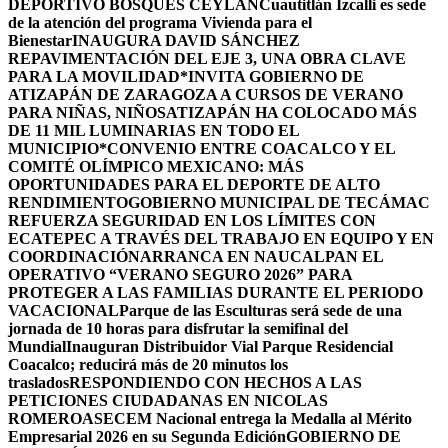
DEPORTIVO BOSQUES CEYLÁN
Cuautitlán Izcalli es sede
de la atención del programa Vivienda para el
Bienestar
INAUGURA DAVID SÁNCHEZ
REPAVIMENTACIÓN DEL EJE 3, UNA OBRA CLAVE
PARA LA MOVILIDAD
*INVITA GOBIERNO DE
ATIZAPÁN DE ZARAGOZA A CURSOS DE VERANO
PARA NIÑAS, NIÑOS
ATIZAPÁN HA COLOCADO MÁS
DE 11 MIL LUMINARIAS EN TODO EL
MUNICIPIO*
CONVENIO ENTRE COACALCO Y EL
COMITÉ OLÍMPICO MEXICANO: MÁS
OPORTUNIDADES PARA EL DEPORTE DE ALTO
RENDIMIENTO
GOBIERNO MUNICIPAL DE TECÁMAC
REFUERZA SEGURIDAD EN LOS LÍMITES CON
ECATEPEC A TRAVÉS DEL TRABAJO EN EQUIPO Y EN
COORDINACIÓN
ARRANCA EN NAUCALPAN EL
OPERATIVO “VERANO SEGURO 2026” PARA
PROTEGER A LAS FAMILIAS DURANTE EL PERIODO
VACACIONAL
Parque de las Esculturas será sede de una
jornada de 10 horas para disfrutar la semifinal del
Mundial
Inauguran Distribuidor Vial Parque Residencial
Coacalco; reducirá más de 20 minutos los
traslados
RESPONDIENDO CON HECHOS A LAS
PETICIONES CIUDADANAS EN NICOLAS
ROMERO
ASECEM Nacional entrega la Medalla al Mérito
Empresarial 2026 en su Segunda Edición
GOBIERNO DE