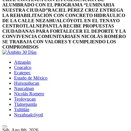
ALUMBRADO CON EL PROGRAMA “LUMINARIA
NUESTRA CIUDAD”
RACIEL PÉREZ CRUZ ENTREGA
LA REHABILITACIÓN CON CONCRETO HIDRÁULICO
DE LA CALLE NEZAHUALCÓYOTL EN EL TENAYO
CENTRO
TLALNEPANTLA RECIBE PROPUESTAS
CIUDADANAS PARA FORTALECER EL DEPORTE Y LA
CONVIVENCIA COMUNITARIA
EN NICOLÁS ROMERO
SE TRABAJA CON VALORES Y CUMPLIENDO LOS
COMPROMISOS
Atizapán
Coacalco
Ecatepec
Estado de México
Huixquilucan
Naucalpan
Nicolás Romero
Teoloyucan
Tlalnepantla
Tultitlán
Nezahualcóyotl
Sáb. Ago 8th, 2026