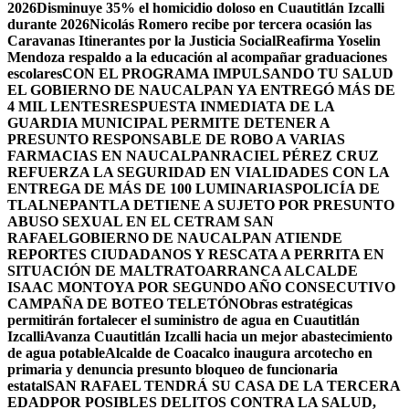
2026
Disminuye 35% el homicidio doloso en Cuautitlán Izcalli
durante 2026
Nicolás Romero recibe por tercera ocasión las
Caravanas Itinerantes por la Justicia Social
Reafirma Yoselin
Mendoza respaldo a la educación al acompañar graduaciones
escolares
CON EL PROGRAMA IMPULSANDO TU SALUD
EL GOBIERNO DE NAUCALPAN YA ENTREGÓ MÁS DE
4 MIL LENTES
RESPUESTA INMEDIATA DE LA
GUARDIA MUNICIPAL PERMITE DETENER A
PRESUNTO RESPONSABLE DE ROBO A VARIAS
FARMACIAS EN NAUCALPAN
RACIEL PÉREZ CRUZ
REFUERZA LA SEGURIDAD EN VIALIDADES CON LA
ENTREGA DE MÁS DE 100 LUMINARIAS
POLICÍA DE
TLALNEPANTLA DETIENE A SUJETO POR PRESUNTO
ABUSO SEXUAL EN EL CETRAM SAN
RAFAEL
GOBIERNO DE NAUCALPAN ATIENDE
REPORTES CIUDADANOS Y RESCATA A PERRITA EN
SITUACIÓN DE MALTRATO
ARRANCA ALCALDE
ISAAC MONTOYA POR SEGUNDO AÑO CONSECUTIVO
CAMPAÑA DE BOTEO TELETÓN
Obras estratégicas
permitirán fortalecer el suministro de agua en Cuautitlán
Izcalli
Avanza Cuautitlán Izcalli hacia un mejor abastecimiento
de agua potable
Alcalde de Coacalco inaugura arcotecho en
primaria y denuncia presunto bloqueo de funcionaria
estatal
SAN RAFAEL TENDRÁ SU CASA DE LA TERCERA
EDAD
POR POSIBLES DELITOS CONTRA LA SALUD,