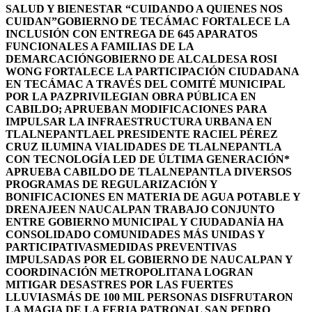
SALUD Y BIENESTAR “CUIDANDO A QUIENES NOS
CUIDAN”
GOBIERNO DE TECÁMAC FORTALECE LA
INCLUSIÓN CON ENTREGA DE 645 APARATOS
FUNCIONALES A FAMILIAS DE LA
DEMARCACIÓN
GOBIERNO DE ALCALDESA ROSI
WONG FORTALECE LA PARTICIPACIÓN CIUDADANA
EN TECÁMAC A TRAVÉS DEL COMITÉ MUNICIPAL
POR LA PAZ
PRIVILEGIAN OBRA PÚBLICA EN
CABILDO; APRUEBAN MODIFICACIONES PARA
IMPULSAR LA INFRAESTRUCTURA URBANA EN
TLALNEPANTLA
EL PRESIDENTE RACIEL PÉREZ
CRUZ ILUMINA VIALIDADES DE TLALNEPANTLA
CON TECNOLOGÍA LED DE ÚLTIMA GENERACIÓN*
APRUEBA CABILDO DE TLALNEPANTLA DIVERSOS
PROGRAMAS DE REGULARIZACIÓN Y
BONIFICACIONES EN MATERIA DE AGUA POTABLE Y
DRENAJE
EN NAUCALPAN TRABAJO CONJUNTO
ENTRE GOBIERNO MUNICIPAL Y CIUDADANÍA HA
CONSOLIDADO COMUNIDADES MÁS UNIDAS Y
PARTICIPATIVAS
MEDIDAS PREVENTIVAS
IMPULSADAS POR EL GOBIERNO DE NAUCALPAN Y
COORDINACIÓN METROPOLITANA LOGRAN
MITIGAR DESASTRES POR LAS FUERTES
LLUVIAS
MÁS DE 100 MIL PERSONAS DISFRUTARON
LA MAGIA DE LA FERIA PATRONAL SAN PEDRO