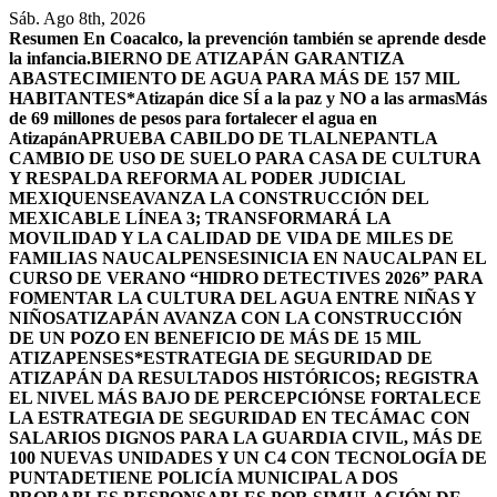
Saltar
Sáb. Ago 8th, 2026
al
Resumen
En Coacalco, la prevención también se aprende desde
contenido
la infancia.
BIERNO DE ATIZAPÁN GARANTIZA
ABASTECIMIENTO DE AGUA PARA MÁS DE 157 MIL
HABITANTES*
Atizapán dice SÍ a la paz y NO a las armas
Más
de 69 millones de pesos para fortalecer el agua en
Atizapán
APRUEBA CABILDO DE TLALNEPANTLA
CAMBIO DE USO DE SUELO PARA CASA DE CULTURA
Y RESPALDA REFORMA AL PODER JUDICIAL
MEXIQUENSE
AVANZA LA CONSTRUCCIÓN DEL
MEXICABLE LÍNEA 3; TRANSFORMARÁ LA
MOVILIDAD Y LA CALIDAD DE VIDA DE MILES DE
FAMILIAS NAUCALPENSES
INICIA EN NAUCALPAN EL
CURSO DE VERANO “HIDRO DETECTIVES 2026” PARA
FOMENTAR LA CULTURA DEL AGUA ENTRE NIÑAS Y
NIÑOS
ATIZAPÁN AVANZA CON LA CONSTRUCCIÓN
DE UN POZO EN BENEFICIO DE MÁS DE 15 MIL
ATIZAPENSES
*ESTRATEGIA DE SEGURIDAD DE
ATIZAPÁN DA RESULTADOS HISTÓRICOS; REGISTRA
EL NIVEL MÁS BAJO DE PERCEPCIÓN
SE FORTALECE
LA ESTRATEGIA DE SEGURIDAD EN TECÁMAC CON
SALARIOS DIGNOS PARA LA GUARDIA CIVIL, MÁS DE
100 NUEVAS UNIDADES Y UN C4 CON TECNOLOGÍA DE
PUNTA
DETIENE POLICÍA MUNICIPAL A DOS