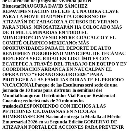
de la atención del programa Vivienda para el
Bienestar
INAUGURA DAVID SÁNCHEZ
REPAVIMENTACIÓN DEL EJE 3, UNA OBRA CLAVE
PARA LA MOVILIDAD
*INVITA GOBIERNO DE
ATIZAPÁN DE ZARAGOZA A CURSOS DE VERANO
PARA NIÑAS, NIÑOS
ATIZAPÁN HA COLOCADO MÁS
DE 11 MIL LUMINARIAS EN TODO EL
MUNICIPIO*
CONVENIO ENTRE COACALCO Y EL
COMITÉ OLÍMPICO MEXICANO: MÁS
OPORTUNIDADES PARA EL DEPORTE DE ALTO
RENDIMIENTO
GOBIERNO MUNICIPAL DE TECÁMAC
REFUERZA SEGURIDAD EN LOS LÍMITES CON
ECATEPEC A TRAVÉS DEL TRABAJO EN EQUIPO Y EN
COORDINACIÓN
ARRANCA EN NAUCALPAN EL
OPERATIVO “VERANO SEGURO 2026” PARA
PROTEGER A LAS FAMILIAS DURANTE EL PERIODO
VACACIONAL
Parque de las Esculturas será sede de una
jornada de 10 horas para disfrutar la semifinal del
Mundial
Inauguran Distribuidor Vial Parque Residencial
Coacalco; reducirá más de 20 minutos los
traslados
RESPONDIENDO CON HECHOS A LAS
PETICIONES CIUDADANAS EN NICOLAS
ROMERO
ASECEM Nacional entrega la Medalla al Mérito
Empresarial 2026 en su Segunda Edición
GOBIERNO DE
ATIZAPÁN FORTALECE ACCIONES PARA PREVENIR