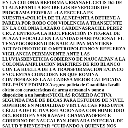
EN LA COLONIA REFORMA URBANA
EL CETIS 165 DE
TLALNEPANTLA RECIBE LOS BENEFICIOS DEL
PROGRAMA FEDERAL «LA ESCUELA ES
NUESTRA»
POLICÍA DE TLALNEPANTLA DETIENE A
PAREJA POR ROBO CON VIOLENCIA A TRANSEÚNTE
EN LA COLONIA LÁZARO CÁRDENAS
RACIEL PÉREZ
CRUZ ENTREGA LA RECUPERACIÓN INTEGRAL DE
PLAZA TEOCALLI EN LA UNIDAD HABITACIONAL EL
TENAYO
GOBIERNO DE NAUCALPAN MANTIENE
ACTIVO PROTOCOLO METROPOLITANO Y REFUERZA
VIGILANCIA PERMANENTE ANTE LAS
LLUVIAS
BENEFICIA GOBIERNO DE NAUCALPAN A LA
COLONIA AMPLIACIÓN MÁRTIRES DE RÍO BLANCO
CON LA HUELLA DE LA TRANSFORMACIÓN 87
CINCO
ENCUESTAS COINCIDEN EN QUE ROMINA
CONTRERAS ES LA ALCADESA MEJOR CALIFICADA
DEL PAÍS Y EDOMEX
Asegura policía de Cuautitlán Izcalli
objeto con características de arma artesanal y pone a
disposición a un hombre
NICOLÁS ROMERO ACTIVA
SEGUNDA FASE DE BECAS PARA ESTUDIOS DE NIVEL
SUPERIOR EN MODALIDAD VIRTUAL
CAE PRESUNTA
CÉLULA DELICTIVA RELACIONADA CON HOMICIDIO
OCURRIDO EN SAN RAFAEL CHAMAPA
OFRECE
GOBIERNO DE NAUCALPAN JORNADA INTEGRAL DE
SALUD Y BIENESTAR “CUIDANDO A QUIENES NOS