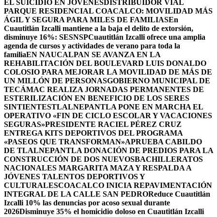
EL SUICIDIO EN JÓVENES
DISTRIBUIDOR VIAL
PARQUE RESIDENCIAL COACALCO: MOVILIDAD MÁS
ÁGIL Y SEGURA PARA MILES DE FAMILIAS
En
Cuautitlán Izcalli mantiene a la baja el delito de extorsión,
disminuye 16%: SESNSP
Cuautitlán Izcalli ofrece una amplia
agenda de cursos y actividades de verano para toda la
familia
EN NAUCALPAN SE AVANZA EN LA
REHABILITACIÓN DEL BOULEVARD LUIS DONALDO
COLOSIO PARA MEJORAR LA MOVILIDAD DE MÁS DE
UN MILLÓN DE PERSONAS
GOBIERNO MUNICIPAL DE
TECÁMAC REALIZA JORNADAS PERMANENTES DE
ESTERILIZACIÓN EN BENEFICIO DE LOS SERES
SINTIENTES
TLALNEPANTLA PONE EN MARCHA EL
OPERATIVO «FIN DE CICLO ESCOLAR Y VACACIONES
SEGURAS»
PRESIDENTE RACIEL PÉREZ CRUZ
ENTREGA KITS DEPORTIVOS DEL PROGRAMA
«PASEOS QUE TRANSFORMAN»
APRUEBA CABILDO
DE TLALNEPANTLA DONACIÓN DE PREDIOS PARA LA
CONSTRUCCIÓN DE DOS NUEVOSBACHILLERATOS
NACIONALES MARGARITA MAZA Y RESPALDA A
JÓVENES TALENTOS DEPORTIVOS Y
CULTURALES
COACALCO INICIA REPAVIMENTACIÓN
INTEGRAL DE LA CALLE SAN PEDRO
Reduce Cuautitlán
Izcalli 10% las denuncias por acoso sexual durante
2026
Disminuye 35% el homicidio doloso en Cuautitlán Izcalli