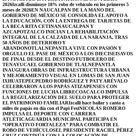
2026
Izcalli disminuye 18% robo de vehículo en los primeros 5
meses de 2026
EN NAUCALPAN DE LA MANO DEL
GOBIERNO DE MÉXICO SE CONSOLIDA EL APOYO A
LA EDUCACIÓN, CON LA ENTREGA DE TARJETAS DE
LA BECA RITA CETINA
NAUCALPAN Y
AZCAPOTZALCO INICIAN LA REHABILITACIÓN
INTEGRAL DE LA CALZADA DE LA NARANJA, TRAS
50 AÑOS DE DETERIORO Y
ABANDONO
TLALNEPANTLA VIVE CON PASIÓN Y
ORGULLO EL PASE DE MÉXICO A LOS DIECISEISAVOS
DE FINAL DESDE EL DESTINO FUTBOLERO DE
TENAYUCA
EL GOBIERNO DE TLALNEPANTLA
INAUGURA OBRAS DE INFRAESTRUCTURA URBANA
Y MEJORAMIENTO VISUAL EN LOMAS DE SAN JUAN
IXHUATEPEC
PEDRO RODRÍGUEZ Y PATY ARÉVALO
CELEBRARON A LOS PAPÁS ATIZAPENSES CON
FUNCIONES DE LUCHA LIBRE
COACALCO IMPULSA
LA REGULARIZACIÓN DEL SUELO PARA PROTEGER
EL PATRIMONIO FAMILIAR
Izcalli hace bailar y canta a
miles de papás en día con el Papi Fest
NICOLÁS ROMERO
IMPULSA EL DEPORTE CON CARRERA
ATLÉTICA
GUARDIA MUNICIPAL PARTICIPA EN
“OPERATIVO FORTALEZA” PARA COMBATIR EL
ROBO DE VEHÍCULOS
EL PRESIDENTE RACIEL PÉREZ
CRUZ CONTINÚA CON LA COLOCACIÓN DE