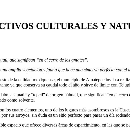
CTIVOS CULTURALES Y NAT
atl, que significan “en el cerro de los amates”.
una amplia vegetación y fauna que hace una simetría perfecta con el a
ste de la entidad mexiquense, el municipio de Amatepec invita a realizar
rtante ya que conserva su caudal todo el año y sirve de límite con Tejup
ras “amatl” y “tepetl” de origen náhuatl, que significan “en el cerro 
usado como solvente.
 con los cuatro elementos, uno de los lugares más asombrosos es la Cas
a por sus arroyos, sin duda es un sitio perfecto para pasar un día rodead
le espacio que ofrece diversas áreas de esparcimiento, en las que se pu