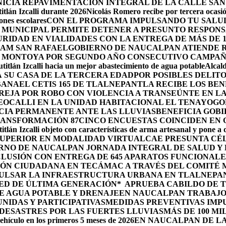
ICIA REPAVIMENTACIÓN INTEGRAL DE LA CALLE SAN
tlán Izcalli durante 2026
Nicolás Romero recibe por tercera ocasión
nes escolares
CON EL PROGRAMA IMPULSANDO TU SALUD
 MUNICIPAL PERMITE DETENER A PRESUNTO RESPONS
RIDAD EN VIALIDADES CON LA ENTREGA DE MÁS DE 
RAM SAN RAFAEL
GOBIERNO DE NAUCALPAN ATIENDE R
 MONTOYA POR SEGUNDO AÑO CONSECUTIVO CAMPAÑ
itlán Izcalli hacia un mejor abastecimiento de agua potable
Alcal
 SU CASA DE LA TERCERA EDAD
POR POSIBLES DELIT
BANA
EL CETIS 165 DE TLALNEPANTLA RECIBE LOS BE
AREJA POR ROBO CON VIOLENCIA A TRANSEÚNTE EN 
EOCALLI EN LA UNIDAD HABITACIONAL EL TENAYO
GO
CIA PERMANENTE ANTE LAS LLUVIAS
BENEFICIA GOB
RANSFORMACIÓN 87
CINCO ENCUESTAS COINCIDEN EN
itlán Izcalli objeto con características de arma artesanal y pone a
 SUPERIOR EN MODALIDAD VIRTUAL
CAE PRESUNTA CÉ
RNO DE NAUCALPAN JORNADA INTEGRAL DE SALUD Y 
LUSIÓN CON ENTREGA DE 645 APARATOS FUNCIONALE
ÓN CIUDADANA EN TECÁMAC A TRAVÉS DEL COMITÉ M
PULSAR LA INFRAESTRUCTURA URBANA EN TLALNEPA
ED DE ÚLTIMA GENERACIÓN*
APRUEBA CABILDO DE 
E AGUA POTABLE Y DRENAJE
EN NAUCALPAN TRABAJO
IDAS Y PARTICIPATIVAS
MEDIDAS PREVENTIVAS IMP
ESASTRES POR LAS FUERTES LLUVIAS
MÁS DE 100 MI
ehículo en los primeros 5 meses de 2026
EN NAUCALPAN DE LA