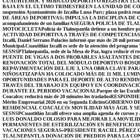
CUAUHTÉMOC Y MÓDULO DEPORTIVO
REGISTRA TLA
BAJA EN EL ÚLTIMO TRIMESTRE
EN LA UNIDAD DE CO
suspensión Ayuntamiento de Izcallia Luna Parc; plaza podrá rean
DE ÁREAS DEPORTIVAS; IMPULSA LA DISCIPLINA DE 
acompañamiento de un familiar
ASEGURA POLICÍA DE TLA
MOTOCICLETA
Policía de Tlalnepantla detiene a un hombre po
ACTIVIDAD DEPORTIVA A TRAVÉS DE COMPETENCIAS
Izcalli, Daniel Serrano Palacios informó que más de 20 mil persona
Municipal.
Cuautitlán Izcalli es sede de la atención del programa
SESNSP
Tlalnepantla, sede de la Mesa de Paz, logra reducir el 
PUENTE DE VIGAS A DOS PROBABLES ASALTANTES D
RENOVACIÓN TOTAL DEL MÓDULO DEPORTIVO BOSQ
REPAVIMENTACIÓN DEL EJE 3, UNA OBRA CLAVE PAR
NIÑOS
ATIZAPÁN HA COLOCADO MÁS DE 11 MIL LUMIN
OPORTUNIDADES PARA EL DEPORTE DE ALTO RENDI
TRAVÉS DEL TRABAJO EN EQUIPO Y EN COORDINACI
DURANTE EL PERIODO VACACIONAL
Parque de las Escult
Coacalco; reducirá más de 20 minutos los traslados
RESPONDIE
Mérito Empresarial 2026 en su Segunda Edición
GOBIERNO DE
RESIDENCIAL COACALCO: MOVILIDAD MÁS ÁGIL Y SE
SESNSP
Cuautitlán Izcalli ofrece una amplia agenda de cursos y 
LUIS DONALDO COLOSIO PARA MEJORAR LA MOVILID
PERMANENTES DE ESTERILIZACIÓN EN BENEFICIO DE
VACACIONES SEGURAS»
PRESIDENTE RACIEL PÉREZ 
TLALNEPANTLA DONACIÓN DE PREDIOS PARA LA CO