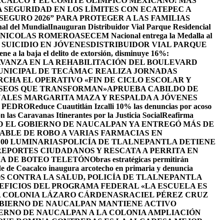
CALCO Y EL COMITÉ OLÍMPICO MEXICANO: MÁS
SEGURIDAD EN LOS LÍMITES CON ECATEPEC A
EGURO 2026” PARA PROTEGER A LAS FAMILIAS
nal del Mundial
Inauguran Distribuidor Vial Parque Residencial
N NICOLAS ROMERO
ASECEM Nacional entrega la Medalla al
SUICIDIO EN JÓVENES
DISTRIBUIDOR VIAL PARQUE
ene a la baja el delito de extorsión, disminuye 16%:
AVANZA EN LA REHABILITACIÓN DEL BOULEVARD
UNICIPAL DE TECÁMAC REALIZA JORNADAS
CHA EL OPERATIVO «FIN DE CICLO ESCOLAR Y
ASEOS QUE TRANSFORMAN»
APRUEBA CABILDO DE
ALES MARGARITA MAZA Y RESPALDA A JÓVENES
 PEDRO
Reduce Cuautitlán Izcalli 10% las denuncias por acoso
 las Caravanas Itinerantes por la Justicia Social
Reafirma
 EL GOBIERNO DE NAUCALPAN YA ENTREGÓ MÁS DE
ABLE DE ROBO A VARIAS FARMACIAS EN
100 LUMINARIAS
POLICÍA DE TLALNEPANTLA DETIENE
EPORTES CIUDADANOS Y RESCATA A PERRITA EN
A DE BOTEO TELETÓN
Obras estratégicas permitirán
de de Coacalco inaugura arcotecho en primaria y denuncia
OS CONTRA LA SALUD, POLICÍA DE TLALNEPANTLA
NEFICIOS DEL PROGRAMA FEDERAL «LA ESCUELA ES
LA COLONIA LÁZARO CÁRDENAS
RACIEL PÉREZ CRUZ
BIERNO DE NAUCALPAN MANTIENE ACTIVO
IERNO DE NAUCALPAN A LA COLONIA AMPLIACIÓN