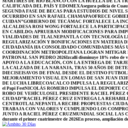
MÁRTIRES DE RÍO BLANCO CON LA HUELLA DE LA T
CALIFICADA DEL PAÍS Y EDOMEX
Asegura policía de Cuaut
SEGUNDA FASE DE BECAS PARA ESTUDIOS DE NIVEL
OCURRIDO EN SAN RAFAEL CHAMAPA
OFRECE GOBIE
CUIDAN”
GOBIERNO DE TECÁMAC FORTALECE LA INC
ALCALDESA ROSI WONG FORTALECE LA PARTICIPACI
EN CABILDO; APRUEBAN MODIFICACIONES PARA IM
VIALIDADES DE TLALNEPANTLA CON TECNOLOGÍA L
REGULARIZACIÓN Y BONIFICACIONES EN MATERIA D
CIUDADANÍA HA CONSOLIDADO COMUNIDADES MÁS UN
COORDINACIÓN METROPOLITANA LOGRAN MITIGAR D
PATRONAL SAN PEDRO 2026
Izcalli disminuye 18% robo de v
APOYO A LA EDUCACIÓN, CON LA ENTREGA DE TARJE
LA CALZADA DE LA NARANJA, TRAS 50 AÑOS DE DET
DIECISEISAVOS DE FINAL DESDE EL DESTINO FUTB
MEJORAMIENTO VISUAL EN LOMAS DE SAN JUAN IX
DE LUCHA LIBRE
COACALCO IMPULSA LA REGULARIZ
el Papi Fest
NICOLÁS ROMERO IMPULSA EL DEPORTE C
ROBO DE VEHÍCULOS
EL PRESIDENTE RACIEL PÉREZ
CIUDAD”
RACIEL PÉREZ CRUZ ENTREGA LA REHABIL
CENTRO
TLALNEPANTLA RECIBE PROPUESTAS CIUDA
TRABAJA CON VALORES Y CUMPLIENDO LOS COMPR
JUNTO A RACIEL PÉREZ CRUZ
MUNDIAL SOCIAL LAS 
durante el primer cuatrimestre de 2026
En proceso, ampliación de