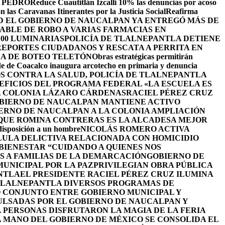
 PEDRO
Reduce Cuautitlán Izcalli 10% las denuncias por acoso
 las Caravanas Itinerantes por la Justicia Social
Reafirma
 EL GOBIERNO DE NAUCALPAN YA ENTREGÓ MÁS DE
ABLE DE ROBO A VARIAS FARMACIAS EN
100 LUMINARIAS
POLICÍA DE TLALNEPANTLA DETIENE
EPORTES CIUDADANOS Y RESCATA A PERRITA EN
A DE BOTEO TELETÓN
Obras estratégicas permitirán
de de Coacalco inaugura arcotecho en primaria y denuncia
OS CONTRA LA SALUD, POLICÍA DE TLALNEPANTLA
NEFICIOS DEL PROGRAMA FEDERAL «LA ESCUELA ES
LA COLONIA LÁZARO CÁRDENAS
RACIEL PÉREZ CRUZ
BIERNO DE NAUCALPAN MANTIENE ACTIVO
IERNO DE NAUCALPAN A LA COLONIA AMPLIACIÓN
 QUE ROMINA CONTRERAS ES LA ALCADESA MEJOR
 disposición a un hombre
NICOLÁS ROMERO ACTIVA
LULA DELICTIVA RELACIONADA CON HOMICIDIO
BIENESTAR “CUIDANDO A QUIENES NOS
S A FAMILIAS DE LA DEMARCACIÓN
GOBIERNO DE
UNICIPAL POR LA PAZ
PRIVILEGIAN OBRA PÚBLICA
NTLA
EL PRESIDENTE RACIEL PÉREZ CRUZ ILUMINA
TLALNEPANTLA DIVERSOS PROGRAMAS DE
 CONJUNTO ENTRE GOBIERNO MUNICIPAL Y
ULSADAS POR EL GOBIERNO DE NAUCALPAN Y
L PERSONAS DISFRUTARON LA MAGIA DE LA FERIA
 MANO DEL GOBIERNO DE MÉXICO SE CONSOLIDA EL