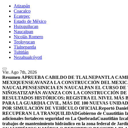
Atizapán
Coacalco
Ecatepec
Estado de México
Huixquilucan
Naucalpan
Nicolás Romero
Teoloyucan
Tlalnepantla
Tultitlán
Nezahualcóyotl
Vie. Ago 7th, 2026
Resumen
APRUEBA CABILDO DE TLALNEPANTLA CAMBI
MEXIQUENSE
AVANZA LA CONSTRUCCIÓN DEL MEXICA
NAUCALPENSES
INICIA EN NAUCALPAN EL CURSO DE
NIÑOS
ATIZAPÁN AVANZA CON LA CONSTRUCCIÓN DE U
RESULTADOS HISTÓRICOS; REGISTRA EL NIVEL MÁS 
PARA LA GUARDIA CIVIL, MÁS DE 100 NUEVAS UNIDA
POR SIMULACIÓN DE VEHÍCULO OFICIAL
Reportó Daniel
RECUPERAN LA TRANQUILIDAD
Gobierno de Cuautitlán Iz
adicionales fortalecen seguridad en La Quebrada
Cuautitlán Izcal
trabajos de mantenimiento hidráulico en la zona federal de Jardi