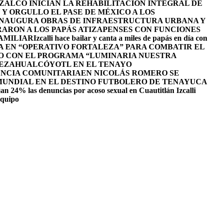
ALCO INICIAN LA REHABILITACIÓN INTEGRAL DE
Y ORGULLO EL PASE DE MÉXICO A LOS
INAUGURA OBRAS DE INFRAESTRUCTURA URBANA Y
ARON A LOS PAPÁS ATIZAPENSES CON FUNCIONES
AMILIAR
Izcalli hace bailar y canta a miles de papás en día con
A EN “OPERATIVO FORTALEZA” PARA COMBATIR EL
O CON EL PROGRAMA “LUMINARIA NUESTRA
NEZAHUALCÓYOTL EN EL TENAYO
ENCIA COMUNITARIA
EN NICOLÁS ROMERO SE
 MUNDIAL EN EL DESTINO FUTBOLERO DE TENAYUCA
an 24% las denuncias por acoso sexual en Cuautitlán Izcalli
equipo