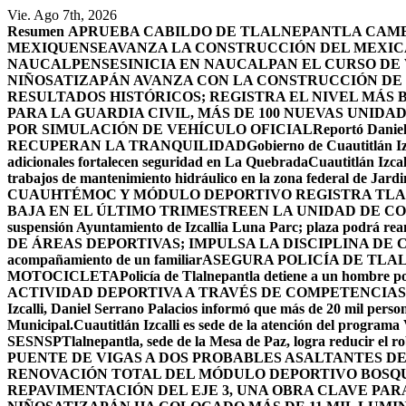
Saltar
Vie. Ago 7th, 2026
al
Resumen
APRUEBA CABILDO DE TLALNEPANTLA CAMBI
contenido
MEXIQUENSE
AVANZA LA CONSTRUCCIÓN DEL MEXICA
NAUCALPENSES
INICIA EN NAUCALPAN EL CURSO DE
NIÑOS
ATIZAPÁN AVANZA CON LA CONSTRUCCIÓN DE U
RESULTADOS HISTÓRICOS; REGISTRA EL NIVEL MÁS 
PARA LA GUARDIA CIVIL, MÁS DE 100 NUEVAS UNIDA
POR SIMULACIÓN DE VEHÍCULO OFICIAL
Reportó Daniel
RECUPERAN LA TRANQUILIDAD
Gobierno de Cuautitlán Iz
adicionales fortalecen seguridad en La Quebrada
Cuautitlán Izcal
trabajos de mantenimiento hidráulico en la zona federal de Jardi
CUAUHTÉMOC Y MÓDULO DEPORTIVO
REGISTRA TLA
BAJA EN EL ÚLTIMO TRIMESTRE
EN LA UNIDAD DE CO
suspensión Ayuntamiento de Izcallia Luna Parc; plaza podrá rean
DE ÁREAS DEPORTIVAS; IMPULSA LA DISCIPLINA DE 
acompañamiento de un familiar
ASEGURA POLICÍA DE TLA
MOTOCICLETA
Policía de Tlalnepantla detiene a un hombre po
ACTIVIDAD DEPORTIVA A TRAVÉS DE COMPETENCIAS
Izcalli, Daniel Serrano Palacios informó que más de 20 mil persona
Municipal.
Cuautitlán Izcalli es sede de la atención del programa
SESNSP
Tlalnepantla, sede de la Mesa de Paz, logra reducir el 
PUENTE DE VIGAS A DOS PROBABLES ASALTANTES D
RENOVACIÓN TOTAL DEL MÓDULO DEPORTIVO BOSQ
REPAVIMENTACIÓN DEL EJE 3, UNA OBRA CLAVE PAR