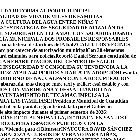
ALDA REFORMA AL PODER JUDICIAL
LIDAD DE VIDA DE MILES DE FAMILIAS
LA CULTURA DEL AGUA ENTRE NIÑAS Y
ES
*ESTRATEGIA DE SEGURIDAD DE ATIZAPÁN DA
DE SEGURIDAD EN TECÁMAC CON SALARIOS DIGNOS
CÍA MUNICIPAL A DOS PROBABLES RESPONSABLES
 zona federal de Jardines del Alba
IZCALLI, LOS VECINOS
arc por carecer de autorización municipal
Con 30 elementos
ará estímulos para policías
Reportó Daniel Serrano conclusión de
LA REHABILITACIÓN DEL CENTRO DE SALUD
INSEGURIDAD Y CONSOLIDA SU TENDENCIA A LA
ESCATAR A 44 PERROS Y DAR 29 EN ADOPCIÓN
Levanta
GOBIERNO DE NAUCALPAN CON LA RECUPERACIÓN
barazada, tras choque entre taxi y tráiler: está estable y con
IOS CON MARIHUANA Y DESVALIJANDO UNA
AYUNTAMIENTO DE TECÁMAC IMPULSA LA
ARA LAS FAMILIAS
El Presidente Municipal de Cuautitlán
ndial en la pantalla gigante instalada por el Gobierno
de alto impacto durante el primer semestre de 2026:
ICÍAS DE TLALNEPANTLA, ​DETIENEN EN SAN JOSÉ
RECUPERA ESPACIOS PÚBLICOS CON LA
ama Vivienda para el Bienestar
INAUGURA DAVID SÁNCHEZ
ZARAGOZA A CURSOS DE VERANO PARA NIÑAS,