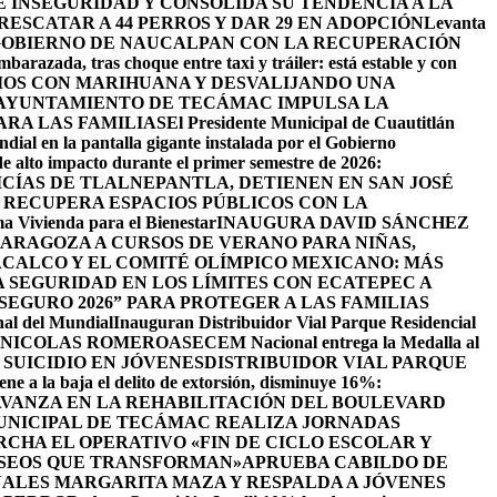
INSEGURIDAD Y CONSOLIDA SU TENDENCIA A LA
ESCATAR A 44 PERROS Y DAR 29 EN ADOPCIÓN
Levanta
GOBIERNO DE NAUCALPAN CON LA RECUPERACIÓN
barazada, tras choque entre taxi y tráiler: está estable y con
IOS CON MARIHUANA Y DESVALIJANDO UNA
AYUNTAMIENTO DE TECÁMAC IMPULSA LA
ARA LAS FAMILIAS
El Presidente Municipal de Cuautitlán
ndial en la pantalla gigante instalada por el Gobierno
de alto impacto durante el primer semestre de 2026:
ICÍAS DE TLALNEPANTLA, ​DETIENEN EN SAN JOSÉ
RECUPERA ESPACIOS PÚBLICOS CON LA
ama Vivienda para el Bienestar
INAUGURA DAVID SÁNCHEZ
ZARAGOZA A CURSOS DE VERANO PARA NIÑAS,
CALCO Y EL COMITÉ OLÍMPICO MEXICANO: MÁS
SEGURIDAD EN LOS LÍMITES CON ECATEPEC A
EGURO 2026” PARA PROTEGER A LAS FAMILIAS
nal del Mundial
Inauguran Distribuidor Vial Parque Residencial
N NICOLAS ROMERO
ASECEM Nacional entrega la Medalla al
SUICIDIO EN JÓVENES
DISTRIBUIDOR VIAL PARQUE
ene a la baja el delito de extorsión, disminuye 16%:
AVANZA EN LA REHABILITACIÓN DEL BOULEVARD
UNICIPAL DE TECÁMAC REALIZA JORNADAS
CHA EL OPERATIVO «FIN DE CICLO ESCOLAR Y
ASEOS QUE TRANSFORMAN»
APRUEBA CABILDO DE
ALES MARGARITA MAZA Y RESPALDA A JÓVENES