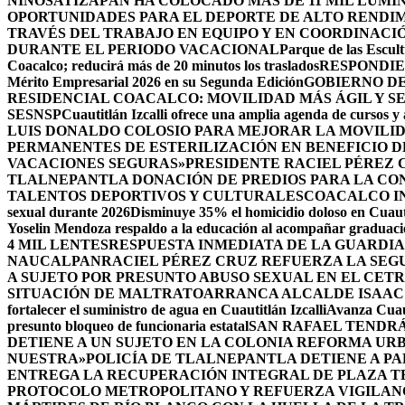
NIÑOS
ATIZAPÁN HA COLOCADO MÁS DE 11 MIL LUMIN
OPORTUNIDADES PARA EL DEPORTE DE ALTO RENDI
TRAVÉS DEL TRABAJO EN EQUIPO Y EN COORDINACI
DURANTE EL PERIODO VACACIONAL
Parque de las Escult
Coacalco; reducirá más de 20 minutos los traslados
RESPONDIE
Mérito Empresarial 2026 en su Segunda Edición
GOBIERNO DE
RESIDENCIAL COACALCO: MOVILIDAD MÁS ÁGIL Y SE
SESNSP
Cuautitlán Izcalli ofrece una amplia agenda de cursos y 
LUIS DONALDO COLOSIO PARA MEJORAR LA MOVILID
PERMANENTES DE ESTERILIZACIÓN EN BENEFICIO DE
VACACIONES SEGURAS»
PRESIDENTE RACIEL PÉREZ 
TLALNEPANTLA DONACIÓN DE PREDIOS PARA LA CO
TALENTOS DEPORTIVOS Y CULTURALES
COACALCO IN
sexual durante 2026
Disminuye 35% el homicidio doloso en Cuauti
Yoselin Mendoza respaldo a la educación al acompañar graduacio
4 MIL LENTES
RESPUESTA INMEDIATA DE LA GUARDIA
NAUCALPAN
RACIEL PÉREZ CRUZ REFUERZA LA SEGU
A SUJETO POR PRESUNTO ABUSO SEXUAL EN EL CET
SITUACIÓN DE MALTRATO
ARRANCA ALCALDE ISAAC
fortalecer el suministro de agua en Cuautitlán Izcalli
Avanza Cuaut
presunto bloqueo de funcionaria estatal
SAN RAFAEL TENDRÁ
DETIENE A UN SUJETO EN LA COLONIA REFORMA UR
NUESTRA»
POLICÍA DE TLALNEPANTLA DETIENE A P
ENTREGA LA RECUPERACIÓN INTEGRAL DE PLAZA T
PROTOCOLO METROPOLITANO Y REFUERZA VIGILAN