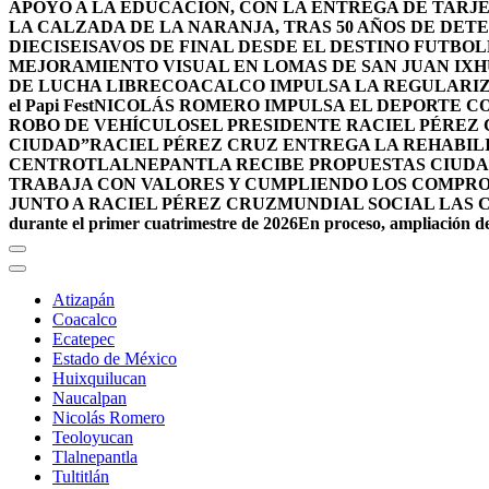
APOYO A LA EDUCACIÓN, CON LA ENTREGA DE TARJE
LA CALZADA DE LA NARANJA, TRAS 50 AÑOS DE DET
DIECISEISAVOS DE FINAL DESDE EL DESTINO FUTB
MEJORAMIENTO VISUAL EN LOMAS DE SAN JUAN IX
DE LUCHA LIBRE
COACALCO IMPULSA LA REGULARIZ
el Papi Fest
NICOLÁS ROMERO IMPULSA EL DEPORTE C
ROBO DE VEHÍCULOS
EL PRESIDENTE RACIEL PÉREZ
CIUDAD”
RACIEL PÉREZ CRUZ ENTREGA LA REHABIL
CENTRO
TLALNEPANTLA RECIBE PROPUESTAS CIUDA
TRABAJA CON VALORES Y CUMPLIENDO LOS COMPR
JUNTO A RACIEL PÉREZ CRUZ
MUNDIAL SOCIAL LAS 
durante el primer cuatrimestre de 2026
En proceso, ampliación de
Atizapán
Coacalco
Ecatepec
Estado de México
Huixquilucan
Naucalpan
Nicolás Romero
Teoloyucan
Tlalnepantla
Tultitlán