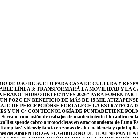
O DE USO DE SUELO PARA CASA DE CULTURA Y RESP
BLE LÍNEA 3; TRANSFORMARÁ LA MOVILIDAD Y LA CA
 VERANO “HIDRO DETECTIVES 2026” PARA FOMENTAR 
N POZO EN BENEFICIO DE MÁS DE 15 MIL ATIZAPENS
BAJO DE PERCEPCIÓN
SE FORTALECE LA ESTRATEGIA 
DES Y UN C4 CON TECNOLOGÍA DE PUNTA
DETIENE POLI
 Serrano conclusión de trabajos de mantenimiento hidráulico en la
calli suspende cobro a motocicletas en estacionamiento de Luna P
li ampliará videovigilancia en zonas de alta incidencia y quintuplic
nes del Alba
ENTREGA EL GOBIERNO DE TLALNEPANTLA 