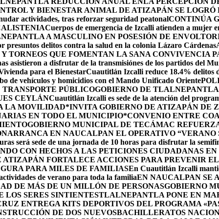
LNEPANTLA REDUCCIÓN ANUAL ENLA PERCEPCIÓN DE 
NTROL Y BIENESTAR ANIMAL DE ATIZAPÁN SE LOGRÓ R
udar actividades, tras reforzar seguridad peatonal
CONTINÚA 
CALISTENIA
Cuerpos de emergencia de Izcalli atienden a mujer em
LNEPANTLA A MASCULINO EN POSESIÓN DE ENVOLTOR
r presuntos delitos contra la salud en la colonia Lázaro Cárdenas
 Y TORNEOS QUE FOMENTAN LA SANA CONVIVENCIA P
s asistieron a disfrutar de la transmisiónes de los partidos del Mu
 Vivienda para el Bienestar
Cuautitlán Izcalli reduce 18.4% delitos 
robo de vehículos y homicidios con el Mando Unificado Oriente
POL
E TRANSPORTE PÚBLICO
GOBIERNO DE TLALNEPANTLA 
UES CEYLÁN
Cuautitlán Izcalli es sede de la atención del progr
A LA MOVILIDAD
*INVITA GOBIERNO DE ATIZAPÁN DE 
ARIAS EN TODO EL MUNICIPIO*
CONVENIO ENTRE COA
MIENTO
GOBIERNO MUNICIPAL DE TECÁMAC REFUERZA 
ÓN
ARRANCA EN NAUCALPAN EL OPERATIVO “VERANO S
uras será sede de una jornada de 10 horas para disfrutar la semifi
NDO CON HECHOS A LAS PETICIONES CIUDADANAS E
 ATIZAPÁN FORTALECE ACCIONES PARA PREVENIR EL 
GURA PARA MILES DE FAMILIAS
En Cuautitlán Izcalli manti
actividades de verano para toda la familia
EN NAUCALPAN SE 
AD DE MÁS DE UN MILLÓN DE PERSONAS
GOBIERNO M
 LOS SERES SINTIENTES
TLALNEPANTLA PONE EN MAR
CRUZ ENTREGA KITS DEPORTIVOS DEL PROGRAMA «P
NSTRUCCIÓN DE DOS NUEVOSBACHILLERATOS NACION