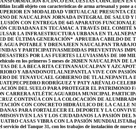
RANSFORMACIÓN 87
CINCO ENCUESTAS COINCIDEN EN
itlán Izcalli objeto con características de arma artesanal y pone a
 SUPERIOR EN MODALIDAD VIRTUAL
CAE PRESUNTA CÉ
RNO DE NAUCALPAN JORNADA INTEGRAL DE SALUD Y 
LUSIÓN CON ENTREGA DE 645 APARATOS FUNCIONALE
ÓN CIUDADANA EN TECÁMAC A TRAVÉS DEL COMITÉ M
PULSAR LA INFRAESTRUCTURA URBANA EN TLALNEPA
ED DE ÚLTIMA GENERACIÓN*
APRUEBA CABILDO DE 
E AGUA POTABLE Y DRENAJE
EN NAUCALPAN TRABAJO
IDAS Y PARTICIPATIVAS
MEDIDAS PREVENTIVAS IMP
ESASTRES POR LAS FUERTES LLUVIAS
MÁS DE 100 MI
ehículo en los primeros 5 meses de 2026
EN NAUCALPAN DE LA
TAS DE LA BECA RITA CETINA
NAUCALPAN Y AZCAPOTZ
ERIORO Y ABANDONO
TLALNEPANTLA VIVE CON PASIÓN 
OLERO DE TENAYUCA
EL GOBIERNO DE TLALNEPANTLA 
HUATEPEC
PEDRO RODRÍGUEZ Y PATY ARÉVALO CELEBR
ACIÓN DEL SUELO PARA PROTEGER EL PATRIMONIO F
ON CARRERA ATLÉTICA
GUARDIA MUNICIPAL PARTICIP
 CRUZ CONTINÚA CON LA COLOCACIÓN DE ALUMBRAD
ITACIÓN CON CONCRETO HIDRÁULICO DE LA CALLE 
DANAS PARA FORTALECER EL DEPORTE Y LA CONVIV
OMISOS
VIVEN LAS Y LOS CIUDADANOS LA PASIÓN DEL
CUATRO CASAS VIBRA CON LA PASIÓN MUNDIALISTA
Baj
l servicio del Tanque 31, con los trabajos de instalación de nuevo 