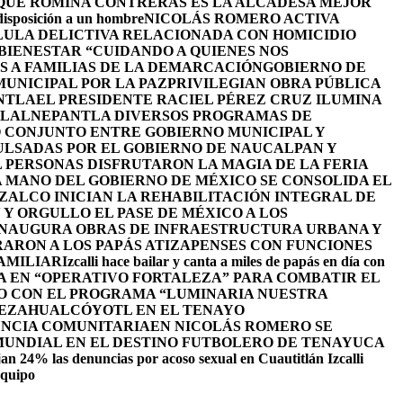
 QUE ROMINA CONTRERAS ES LA ALCADESA MEJOR
 disposición a un hombre
NICOLÁS ROMERO ACTIVA
LULA DELICTIVA RELACIONADA CON HOMICIDIO
BIENESTAR “CUIDANDO A QUIENES NOS
S A FAMILIAS DE LA DEMARCACIÓN
GOBIERNO DE
UNICIPAL POR LA PAZ
PRIVILEGIAN OBRA PÚBLICA
NTLA
EL PRESIDENTE RACIEL PÉREZ CRUZ ILUMINA
TLALNEPANTLA DIVERSOS PROGRAMAS DE
 CONJUNTO ENTRE GOBIERNO MUNICIPAL Y
ULSADAS POR EL GOBIERNO DE NAUCALPAN Y
L PERSONAS DISFRUTARON LA MAGIA DE LA FERIA
 MANO DEL GOBIERNO DE MÉXICO SE CONSOLIDA EL
ALCO INICIAN LA REHABILITACIÓN INTEGRAL DE
Y ORGULLO EL PASE DE MÉXICO A LOS
INAUGURA OBRAS DE INFRAESTRUCTURA URBANA Y
ARON A LOS PAPÁS ATIZAPENSES CON FUNCIONES
AMILIAR
Izcalli hace bailar y canta a miles de papás en día con
A EN “OPERATIVO FORTALEZA” PARA COMBATIR EL
O CON EL PROGRAMA “LUMINARIA NUESTRA
NEZAHUALCÓYOTL EN EL TENAYO
ENCIA COMUNITARIA
EN NICOLÁS ROMERO SE
 MUNDIAL EN EL DESTINO FUTBOLERO DE TENAYUCA
an 24% las denuncias por acoso sexual en Cuautitlán Izcalli
equipo