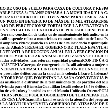
O DE USO DE SUELO PARA CASA DE CULTURA Y RESP
BLE LÍNEA 3; TRANSFORMARÁ LA MOVILIDAD Y LA CA
 VERANO “HIDRO DETECTIVES 2026” PARA FOMENTAR 
N POZO EN BENEFICIO DE MÁS DE 15 MIL ATIZAPENS
BAJO DE PERCEPCIÓN
SE FORTALECE LA ESTRATEGIA 
DES Y UN C4 CON TECNOLOGÍA DE PUNTA
DETIENE POLI
 Serrano conclusión de trabajos de mantenimiento hidráulico en la
calli suspende cobro a motocicletas en estacionamiento de Luna P
li ampliará videovigilancia en zonas de alta incidencia y quintuplic
nes del Alba
ENTREGA EL GOBIERNO DE TLALNEPANTLA 
LNEPANTLA REDUCCIÓN ANUAL ENLA PERCEPCIÓN DE 
NTROL Y BIENESTAR ANIMAL DE ATIZAPÁN SE LOGRÓ R
udar actividades, tras reforzar seguridad peatonal
CONTINÚA 
CALISTENIA
Cuerpos de emergencia de Izcalli atienden a mujer em
LNEPANTLA A MASCULINO EN POSESIÓN DE ENVOLTOR
r presuntos delitos contra la salud en la colonia Lázaro Cárdenas
 Y TORNEOS QUE FOMENTAN LA SANA CONVIVENCIA P
s asistieron a disfrutar de la transmisiónes de los partidos del Mu
 Vivienda para el Bienestar
Cuautitlán Izcalli reduce 18.4% delitos 
robo de vehículos y homicidios con el Mando Unificado Oriente
POL
E TRANSPORTE PÚBLICO
GOBIERNO DE TLALNEPANTLA 
UES CEYLÁN
Cuautitlán Izcalli es sede de la atención del progr
A LA MOVILIDAD
*INVITA GOBIERNO DE ATIZAPÁN DE 