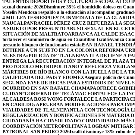
TALENTOS DEPORTIVOS Y CULTURALES
COACALCO IN
sexual durante 2026
Disminuye 35% el homicidio doloso en Cuauti
Yoselin Mendoza respaldo a la educación al acompañar graduacio
4 MIL LENTES
RESPUESTA INMEDIATA DE LA GUARDIA
NAUCALPAN
RACIEL PÉREZ CRUZ REFUERZA LA SEGU
A SUJETO POR PRESUNTO ABUSO SEXUAL EN EL CET
SITUACIÓN DE MALTRATO
ARRANCA ALCALDE ISAAC
fortalecer el suministro de agua en Cuautitlán Izcalli
Avanza Cuaut
presunto bloqueo de funcionaria estatal
SAN RAFAEL TENDRÁ
DETIENE A UN SUJETO EN LA COLONIA REFORMA UR
NUESTRA»
POLICÍA DE TLALNEPANTLA DETIENE A P
ENTREGA LA RECUPERACIÓN INTEGRAL DE PLAZA T
PROTOCOLO METROPOLITANO Y REFUERZA VIGILAN
MÁRTIRES DE RÍO BLANCO CON LA HUELLA DE LA T
CALIFICADA DEL PAÍS Y EDOMEX
Asegura policía de Cuaut
SEGUNDA FASE DE BECAS PARA ESTUDIOS DE NIVEL
OCURRIDO EN SAN RAFAEL CHAMAPA
OFRECE GOBIE
CUIDAN”
GOBIERNO DE TECÁMAC FORTALECE LA INC
ALCALDESA ROSI WONG FORTALECE LA PARTICIPACI
EN CABILDO; APRUEBAN MODIFICACIONES PARA IM
VIALIDADES DE TLALNEPANTLA CON TECNOLOGÍA L
REGULARIZACIÓN Y BONIFICACIONES EN MATERIA D
CIUDADANÍA HA CONSOLIDADO COMUNIDADES MÁS UN
COORDINACIÓN METROPOLITANA LOGRAN MITIGAR D
PATRONAL SAN PEDRO 2026
Izcalli disminuye 18% robo de v