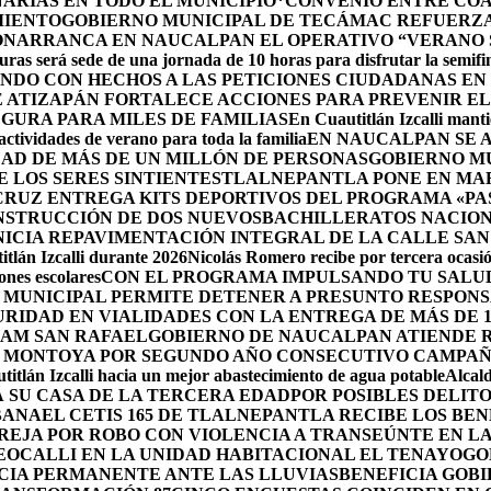
ARIAS EN TODO EL MUNICIPIO*
CONVENIO ENTRE COA
MIENTO
GOBIERNO MUNICIPAL DE TECÁMAC REFUERZA 
ÓN
ARRANCA EN NAUCALPAN EL OPERATIVO “VERANO S
uras será sede de una jornada de 10 horas para disfrutar la semifi
NDO CON HECHOS A LAS PETICIONES CIUDADANAS E
 ATIZAPÁN FORTALECE ACCIONES PARA PREVENIR EL 
GURA PARA MILES DE FAMILIAS
En Cuautitlán Izcalli manti
actividades de verano para toda la familia
EN NAUCALPAN SE 
AD DE MÁS DE UN MILLÓN DE PERSONAS
GOBIERNO M
 LOS SERES SINTIENTES
TLALNEPANTLA PONE EN MAR
CRUZ ENTREGA KITS DEPORTIVOS DEL PROGRAMA «P
NSTRUCCIÓN DE DOS NUEVOSBACHILLERATOS NACION
ICIA REPAVIMENTACIÓN INTEGRAL DE LA CALLE SAN
tlán Izcalli durante 2026
Nicolás Romero recibe por tercera ocasión
nes escolares
CON EL PROGRAMA IMPULSANDO TU SALUD
 MUNICIPAL PERMITE DETENER A PRESUNTO RESPONS
RIDAD EN VIALIDADES CON LA ENTREGA DE MÁS DE 
RAM SAN RAFAEL
GOBIERNO DE NAUCALPAN ATIENDE R
 MONTOYA POR SEGUNDO AÑO CONSECUTIVO CAMPAÑ
itlán Izcalli hacia un mejor abastecimiento de agua potable
Alcal
 SU CASA DE LA TERCERA EDAD
POR POSIBLES DELIT
BANA
EL CETIS 165 DE TLALNEPANTLA RECIBE LOS BE
AREJA POR ROBO CON VIOLENCIA A TRANSEÚNTE EN 
EOCALLI EN LA UNIDAD HABITACIONAL EL TENAYO
GO
CIA PERMANENTE ANTE LAS LLUVIAS
BENEFICIA GOB