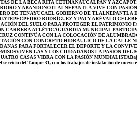
TAS DE LA BECA RITA CETINA
NAUCALPAN Y AZCAPOTZ
ERIORO Y ABANDONO
TLALNEPANTLA VIVE CON PASIÓN 
OLERO DE TENAYUCA
EL GOBIERNO DE TLALNEPANTLA 
HUATEPEC
PEDRO RODRÍGUEZ Y PATY ARÉVALO CELEBR
ACIÓN DEL SUELO PARA PROTEGER EL PATRIMONIO F
ON CARRERA ATLÉTICA
GUARDIA MUNICIPAL PARTICIP
 CRUZ CONTINÚA CON LA COLOCACIÓN DE ALUMBRAD
ITACIÓN CON CONCRETO HIDRÁULICO DE LA CALLE 
DANAS PARA FORTALECER EL DEPORTE Y LA CONVIV
OMISOS
VIVEN LAS Y LOS CIUDADANOS LA PASIÓN DEL
CUATRO CASAS VIBRA CON LA PASIÓN MUNDIALISTA
Baj
l servicio del Tanque 31, con los trabajos de instalación de nuevo 