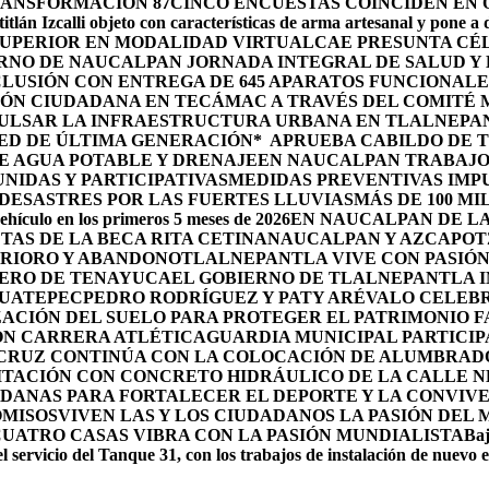
RANSFORMACIÓN 87
CINCO ENCUESTAS COINCIDEN EN
itlán Izcalli objeto con características de arma artesanal y pone a
 SUPERIOR EN MODALIDAD VIRTUAL
CAE PRESUNTA CÉ
RNO DE NAUCALPAN JORNADA INTEGRAL DE SALUD Y 
LUSIÓN CON ENTREGA DE 645 APARATOS FUNCIONALE
ÓN CIUDADANA EN TECÁMAC A TRAVÉS DEL COMITÉ M
PULSAR LA INFRAESTRUCTURA URBANA EN TLALNEPA
ED DE ÚLTIMA GENERACIÓN*
APRUEBA CABILDO DE 
E AGUA POTABLE Y DRENAJE
EN NAUCALPAN TRABAJO
IDAS Y PARTICIPATIVAS
MEDIDAS PREVENTIVAS IMP
ESASTRES POR LAS FUERTES LLUVIAS
MÁS DE 100 MI
ehículo en los primeros 5 meses de 2026
EN NAUCALPAN DE LA
TAS DE LA BECA RITA CETINA
NAUCALPAN Y AZCAPOTZ
ERIORO Y ABANDONO
TLALNEPANTLA VIVE CON PASIÓN 
OLERO DE TENAYUCA
EL GOBIERNO DE TLALNEPANTLA 
HUATEPEC
PEDRO RODRÍGUEZ Y PATY ARÉVALO CELEBR
ACIÓN DEL SUELO PARA PROTEGER EL PATRIMONIO F
ON CARRERA ATLÉTICA
GUARDIA MUNICIPAL PARTICIP
 CRUZ CONTINÚA CON LA COLOCACIÓN DE ALUMBRAD
ITACIÓN CON CONCRETO HIDRÁULICO DE LA CALLE 
DANAS PARA FORTALECER EL DEPORTE Y LA CONVIV
OMISOS
VIVEN LAS Y LOS CIUDADANOS LA PASIÓN DEL
CUATRO CASAS VIBRA CON LA PASIÓN MUNDIALISTA
Baj
l servicio del Tanque 31, con los trabajos de instalación de nuevo 