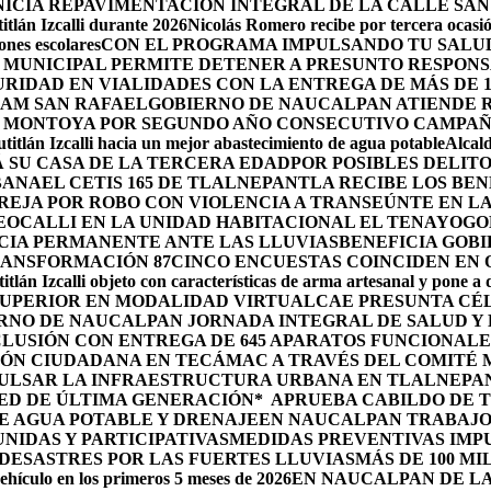
ICIA REPAVIMENTACIÓN INTEGRAL DE LA CALLE SAN
tlán Izcalli durante 2026
Nicolás Romero recibe por tercera ocasión
nes escolares
CON EL PROGRAMA IMPULSANDO TU SALUD
 MUNICIPAL PERMITE DETENER A PRESUNTO RESPONS
RIDAD EN VIALIDADES CON LA ENTREGA DE MÁS DE 
RAM SAN RAFAEL
GOBIERNO DE NAUCALPAN ATIENDE R
 MONTOYA POR SEGUNDO AÑO CONSECUTIVO CAMPAÑ
itlán Izcalli hacia un mejor abastecimiento de agua potable
Alcal
 SU CASA DE LA TERCERA EDAD
POR POSIBLES DELIT
BANA
EL CETIS 165 DE TLALNEPANTLA RECIBE LOS BE
AREJA POR ROBO CON VIOLENCIA A TRANSEÚNTE EN 
EOCALLI EN LA UNIDAD HABITACIONAL EL TENAYO
GO
CIA PERMANENTE ANTE LAS LLUVIAS
BENEFICIA GOB
RANSFORMACIÓN 87
CINCO ENCUESTAS COINCIDEN EN
itlán Izcalli objeto con características de arma artesanal y pone a
 SUPERIOR EN MODALIDAD VIRTUAL
CAE PRESUNTA CÉ
RNO DE NAUCALPAN JORNADA INTEGRAL DE SALUD Y 
LUSIÓN CON ENTREGA DE 645 APARATOS FUNCIONALE
ÓN CIUDADANA EN TECÁMAC A TRAVÉS DEL COMITÉ M
PULSAR LA INFRAESTRUCTURA URBANA EN TLALNEPA
ED DE ÚLTIMA GENERACIÓN*
APRUEBA CABILDO DE 
E AGUA POTABLE Y DRENAJE
EN NAUCALPAN TRABAJO
IDAS Y PARTICIPATIVAS
MEDIDAS PREVENTIVAS IMP
ESASTRES POR LAS FUERTES LLUVIAS
MÁS DE 100 MI
ehículo en los primeros 5 meses de 2026
EN NAUCALPAN DE LA