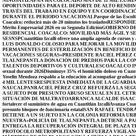
NIÑOS
ATIZAPÁN HA COLOCADO MÁS DE 11 MIL LUMIN
OPORTUNIDADES PARA EL DEPORTE DE ALTO RENDI
TRAVÉS DEL TRABAJO EN EQUIPO Y EN COORDINACI
DURANTE EL PERIODO VACACIONAL
Parque de las Escult
Coacalco; reducirá más de 20 minutos los traslados
RESPONDIE
Mérito Empresarial 2026 en su Segunda Edición
GOBIERNO DE
RESIDENCIAL COACALCO: MOVILIDAD MÁS ÁGIL Y SE
SESNSP
Cuautitlán Izcalli ofrece una amplia agenda de cursos y 
LUIS DONALDO COLOSIO PARA MEJORAR LA MOVILID
PERMANENTES DE ESTERILIZACIÓN EN BENEFICIO DE
VACACIONES SEGURAS»
PRESIDENTE RACIEL PÉREZ 
TLALNEPANTLA DONACIÓN DE PREDIOS PARA LA CO
TALENTOS DEPORTIVOS Y CULTURALES
COACALCO IN
sexual durante 2026
Disminuye 35% el homicidio doloso en Cuauti
Yoselin Mendoza respaldo a la educación al acompañar graduacio
4 MIL LENTES
RESPUESTA INMEDIATA DE LA GUARDIA
NAUCALPAN
RACIEL PÉREZ CRUZ REFUERZA LA SEGU
A SUJETO POR PRESUNTO ABUSO SEXUAL EN EL CET
SITUACIÓN DE MALTRATO
ARRANCA ALCALDE ISAAC
fortalecer el suministro de agua en Cuautitlán Izcalli
Avanza Cuaut
presunto bloqueo de funcionaria estatal
SAN RAFAEL TENDRÁ
DETIENE A UN SUJETO EN LA COLONIA REFORMA UR
NUESTRA»
POLICÍA DE TLALNEPANTLA DETIENE A P
ENTREGA LA RECUPERACIÓN INTEGRAL DE PLAZA T
PROTOCOLO METROPOLITANO Y REFUERZA VIGILAN