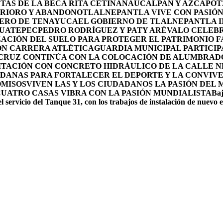
TAS DE LA BECA RITA CETINA
NAUCALPAN Y AZCAPOTZ
ERIORO Y ABANDONO
TLALNEPANTLA VIVE CON PASIÓN 
OLERO DE TENAYUCA
EL GOBIERNO DE TLALNEPANTLA 
HUATEPEC
PEDRO RODRÍGUEZ Y PATY ARÉVALO CELEBR
ACIÓN DEL SUELO PARA PROTEGER EL PATRIMONIO F
ON CARRERA ATLÉTICA
GUARDIA MUNICIPAL PARTICIP
 CRUZ CONTINÚA CON LA COLOCACIÓN DE ALUMBRAD
ITACIÓN CON CONCRETO HIDRÁULICO DE LA CALLE 
DANAS PARA FORTALECER EL DEPORTE Y LA CONVIV
OMISOS
VIVEN LAS Y LOS CIUDADANOS LA PASIÓN DEL
CUATRO CASAS VIBRA CON LA PASIÓN MUNDIALISTA
Baj
l servicio del Tanque 31, con los trabajos de instalación de nuevo 