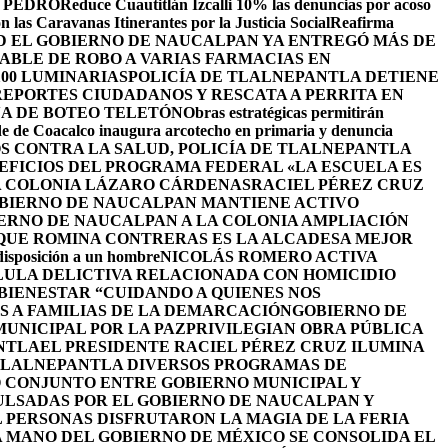
 PEDRO
Reduce Cuautitlán Izcalli 10% las denuncias por acoso
 las Caravanas Itinerantes por la Justicia Social
Reafirma
 EL GOBIERNO DE NAUCALPAN YA ENTREGÓ MÁS DE
ABLE DE ROBO A VARIAS FARMACIAS EN
100 LUMINARIAS
POLICÍA DE TLALNEPANTLA DETIENE
EPORTES CIUDADANOS Y RESCATA A PERRITA EN
A DE BOTEO TELETÓN
Obras estratégicas permitirán
de de Coacalco inaugura arcotecho en primaria y denuncia
OS CONTRA LA SALUD, POLICÍA DE TLALNEPANTLA
NEFICIOS DEL PROGRAMA FEDERAL «LA ESCUELA ES
LA COLONIA LÁZARO CÁRDENAS
RACIEL PÉREZ CRUZ
BIERNO DE NAUCALPAN MANTIENE ACTIVO
IERNO DE NAUCALPAN A LA COLONIA AMPLIACIÓN
 QUE ROMINA CONTRERAS ES LA ALCADESA MEJOR
 disposición a un hombre
NICOLÁS ROMERO ACTIVA
LULA DELICTIVA RELACIONADA CON HOMICIDIO
BIENESTAR “CUIDANDO A QUIENES NOS
S A FAMILIAS DE LA DEMARCACIÓN
GOBIERNO DE
UNICIPAL POR LA PAZ
PRIVILEGIAN OBRA PÚBLICA
NTLA
EL PRESIDENTE RACIEL PÉREZ CRUZ ILUMINA
TLALNEPANTLA DIVERSOS PROGRAMAS DE
 CONJUNTO ENTRE GOBIERNO MUNICIPAL Y
ULSADAS POR EL GOBIERNO DE NAUCALPAN Y
L PERSONAS DISFRUTARON LA MAGIA DE LA FERIA
 MANO DEL GOBIERNO DE MÉXICO SE CONSOLIDA EL