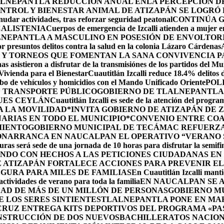
LNEPANTLA REDUCCIÓN ANUAL ENLA PERCEPCIÓN DE 
NTROL Y BIENESTAR ANIMAL DE ATIZAPÁN SE LOGRÓ R
udar actividades, tras reforzar seguridad peatonal
CONTINÚA 
CALISTENIA
Cuerpos de emergencia de Izcalli atienden a mujer em
LNEPANTLA A MASCULINO EN POSESIÓN DE ENVOLTOR
r presuntos delitos contra la salud en la colonia Lázaro Cárdenas
 Y TORNEOS QUE FOMENTAN LA SANA CONVIVENCIA P
s asistieron a disfrutar de la transmisiónes de los partidos del Mu
 Vivienda para el Bienestar
Cuautitlán Izcalli reduce 18.4% delitos 
robo de vehículos y homicidios con el Mando Unificado Oriente
POL
E TRANSPORTE PÚBLICO
GOBIERNO DE TLALNEPANTLA 
UES CEYLÁN
Cuautitlán Izcalli es sede de la atención del progr
A LA MOVILIDAD
*INVITA GOBIERNO DE ATIZAPÁN DE 
ARIAS EN TODO EL MUNICIPIO*
CONVENIO ENTRE COA
MIENTO
GOBIERNO MUNICIPAL DE TECÁMAC REFUERZA 
ÓN
ARRANCA EN NAUCALPAN EL OPERATIVO “VERANO S
uras será sede de una jornada de 10 horas para disfrutar la semifi
NDO CON HECHOS A LAS PETICIONES CIUDADANAS E
 ATIZAPÁN FORTALECE ACCIONES PARA PREVENIR EL 
GURA PARA MILES DE FAMILIAS
En Cuautitlán Izcalli manti
actividades de verano para toda la familia
EN NAUCALPAN SE 
AD DE MÁS DE UN MILLÓN DE PERSONAS
GOBIERNO M
 LOS SERES SINTIENTES
TLALNEPANTLA PONE EN MAR
CRUZ ENTREGA KITS DEPORTIVOS DEL PROGRAMA «P
NSTRUCCIÓN DE DOS NUEVOSBACHILLERATOS NACION