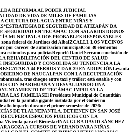
ALDA REFORMA AL PODER JUDICIAL
LIDAD DE VIDA DE MILES DE FAMILIAS
LA CULTURA DEL AGUA ENTRE NIÑAS Y
ES
*ESTRATEGIA DE SEGURIDAD DE ATIZAPÁN DA
DE SEGURIDAD EN TECÁMAC CON SALARIOS DIGNOS
CÍA MUNICIPAL A DOS PROBABLES RESPONSABLES
 zona federal de Jardines del Alba
IZCALLI, LOS VECINOS
arc por carecer de autorización municipal
Con 30 elementos
ará estímulos para policías
Reportó Daniel Serrano conclusión de
LA REHABILITACIÓN DEL CENTRO DE SALUD
INSEGURIDAD Y CONSOLIDA SU TENDENCIA A LA
ESCATAR A 44 PERROS Y DAR 29 EN ADOPCIÓN
Levanta
GOBIERNO DE NAUCALPAN CON LA RECUPERACIÓN
barazada, tras choque entre taxi y tráiler: está estable y con
IOS CON MARIHUANA Y DESVALIJANDO UNA
AYUNTAMIENTO DE TECÁMAC IMPULSA LA
ARA LAS FAMILIAS
El Presidente Municipal de Cuautitlán
ndial en la pantalla gigante instalada por el Gobierno
de alto impacto durante el primer semestre de 2026:
ICÍAS DE TLALNEPANTLA, ​DETIENEN EN SAN JOSÉ
RECUPERA ESPACIOS PÚBLICOS CON LA
ama Vivienda para el Bienestar
INAUGURA DAVID SÁNCHEZ
ZARAGOZA A CURSOS DE VERANO PARA NIÑAS,