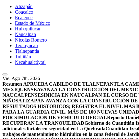
Atizapán
Coacalco
Ecatepec
Estado de México
Huixquilucan
Naucalpan
Nicolás Romero
Teoloyucan
Tlalnepantla
Tultitlán
Nezahualcóyotl
Vie. Ago 7th, 2026
Resumen
APRUEBA CABILDO DE TLALNEPANTLA CAMBI
MEXIQUENSE
AVANZA LA CONSTRUCCIÓN DEL MEXICA
NAUCALPENSES
INICIA EN NAUCALPAN EL CURSO DE
NIÑOS
ATIZAPÁN AVANZA CON LA CONSTRUCCIÓN DE U
RESULTADOS HISTÓRICOS; REGISTRA EL NIVEL MÁS 
PARA LA GUARDIA CIVIL, MÁS DE 100 NUEVAS UNIDA
POR SIMULACIÓN DE VEHÍCULO OFICIAL
Reportó Daniel
RECUPERAN LA TRANQUILIDAD
Gobierno de Cuautitlán Iz
adicionales fortalecen seguridad en La Quebrada
Cuautitlán Izcal
trabajos de mantenimiento hidráulico en la zona federal de Jardi