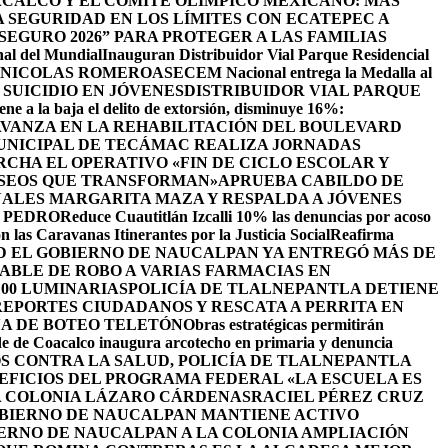
CALCO Y EL COMITÉ OLÍMPICO MEXICANO: MÁS
SEGURIDAD EN LOS LÍMITES CON ECATEPEC A
EGURO 2026” PARA PROTEGER A LAS FAMILIAS
nal del Mundial
Inauguran Distribuidor Vial Parque Residencial
N NICOLAS ROMERO
ASECEM Nacional entrega la Medalla al
SUICIDIO EN JÓVENES
DISTRIBUIDOR VIAL PARQUE
ene a la baja el delito de extorsión, disminuye 16%:
AVANZA EN LA REHABILITACIÓN DEL BOULEVARD
UNICIPAL DE TECÁMAC REALIZA JORNADAS
CHA EL OPERATIVO «FIN DE CICLO ESCOLAR Y
ASEOS QUE TRANSFORMAN»
APRUEBA CABILDO DE
ALES MARGARITA MAZA Y RESPALDA A JÓVENES
 PEDRO
Reduce Cuautitlán Izcalli 10% las denuncias por acoso
 las Caravanas Itinerantes por la Justicia Social
Reafirma
 EL GOBIERNO DE NAUCALPAN YA ENTREGÓ MÁS DE
ABLE DE ROBO A VARIAS FARMACIAS EN
100 LUMINARIAS
POLICÍA DE TLALNEPANTLA DETIENE
EPORTES CIUDADANOS Y RESCATA A PERRITA EN
A DE BOTEO TELETÓN
Obras estratégicas permitirán
de de Coacalco inaugura arcotecho en primaria y denuncia
OS CONTRA LA SALUD, POLICÍA DE TLALNEPANTLA
NEFICIOS DEL PROGRAMA FEDERAL «LA ESCUELA ES
LA COLONIA LÁZARO CÁRDENAS
RACIEL PÉREZ CRUZ
BIERNO DE NAUCALPAN MANTIENE ACTIVO
IERNO DE NAUCALPAN A LA COLONIA AMPLIACIÓN