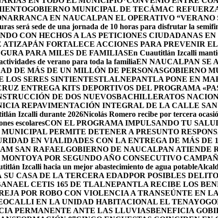
ARIAS EN TODO EL MUNICIPIO*
CONVENIO ENTRE COA
MIENTO
GOBIERNO MUNICIPAL DE TECÁMAC REFUERZA 
ÓN
ARRANCA EN NAUCALPAN EL OPERATIVO “VERANO S
uras será sede de una jornada de 10 horas para disfrutar la semifi
NDO CON HECHOS A LAS PETICIONES CIUDADANAS E
 ATIZAPÁN FORTALECE ACCIONES PARA PREVENIR EL 
GURA PARA MILES DE FAMILIAS
En Cuautitlán Izcalli manti
actividades de verano para toda la familia
EN NAUCALPAN SE 
AD DE MÁS DE UN MILLÓN DE PERSONAS
GOBIERNO M
 LOS SERES SINTIENTES
TLALNEPANTLA PONE EN MAR
CRUZ ENTREGA KITS DEPORTIVOS DEL PROGRAMA «P
NSTRUCCIÓN DE DOS NUEVOSBACHILLERATOS NACION
ICIA REPAVIMENTACIÓN INTEGRAL DE LA CALLE SAN
tlán Izcalli durante 2026
Nicolás Romero recibe por tercera ocasión
nes escolares
CON EL PROGRAMA IMPULSANDO TU SALUD
 MUNICIPAL PERMITE DETENER A PRESUNTO RESPONS
RIDAD EN VIALIDADES CON LA ENTREGA DE MÁS DE 
RAM SAN RAFAEL
GOBIERNO DE NAUCALPAN ATIENDE R
 MONTOYA POR SEGUNDO AÑO CONSECUTIVO CAMPAÑ
itlán Izcalli hacia un mejor abastecimiento de agua potable
Alcal
 SU CASA DE LA TERCERA EDAD
POR POSIBLES DELIT
BANA
EL CETIS 165 DE TLALNEPANTLA RECIBE LOS BE
AREJA POR ROBO CON VIOLENCIA A TRANSEÚNTE EN 
EOCALLI EN LA UNIDAD HABITACIONAL EL TENAYO
GO
CIA PERMANENTE ANTE LAS LLUVIAS
BENEFICIA GOB