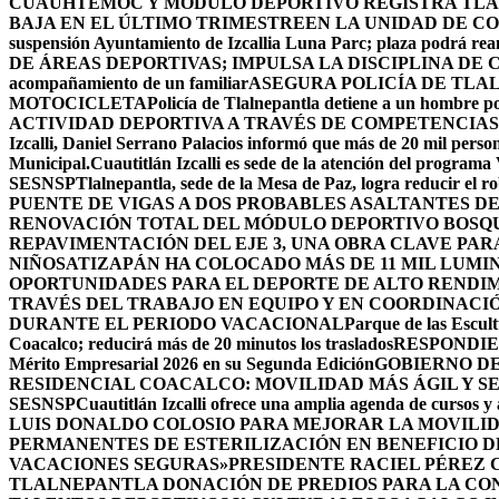
CUAUHTÉMOC Y MÓDULO DEPORTIVO
REGISTRA TLA
BAJA EN EL ÚLTIMO TRIMESTRE
EN LA UNIDAD DE CO
suspensión Ayuntamiento de Izcallia Luna Parc; plaza podrá rean
DE ÁREAS DEPORTIVAS; IMPULSA LA DISCIPLINA DE 
acompañamiento de un familiar
ASEGURA POLICÍA DE TLA
MOTOCICLETA
Policía de Tlalnepantla detiene a un hombre po
ACTIVIDAD DEPORTIVA A TRAVÉS DE COMPETENCIAS
Izcalli, Daniel Serrano Palacios informó que más de 20 mil persona
Municipal.
Cuautitlán Izcalli es sede de la atención del programa
SESNSP
Tlalnepantla, sede de la Mesa de Paz, logra reducir el 
PUENTE DE VIGAS A DOS PROBABLES ASALTANTES D
RENOVACIÓN TOTAL DEL MÓDULO DEPORTIVO BOSQ
REPAVIMENTACIÓN DEL EJE 3, UNA OBRA CLAVE PAR
NIÑOS
ATIZAPÁN HA COLOCADO MÁS DE 11 MIL LUMIN
OPORTUNIDADES PARA EL DEPORTE DE ALTO RENDI
TRAVÉS DEL TRABAJO EN EQUIPO Y EN COORDINACI
DURANTE EL PERIODO VACACIONAL
Parque de las Escult
Coacalco; reducirá más de 20 minutos los traslados
RESPONDIE
Mérito Empresarial 2026 en su Segunda Edición
GOBIERNO DE
RESIDENCIAL COACALCO: MOVILIDAD MÁS ÁGIL Y SE
SESNSP
Cuautitlán Izcalli ofrece una amplia agenda de cursos y 
LUIS DONALDO COLOSIO PARA MEJORAR LA MOVILID
PERMANENTES DE ESTERILIZACIÓN EN BENEFICIO DE
VACACIONES SEGURAS»
PRESIDENTE RACIEL PÉREZ 
TLALNEPANTLA DONACIÓN DE PREDIOS PARA LA CO