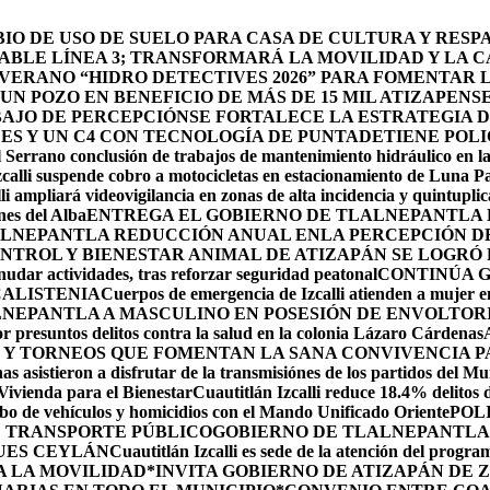
O DE USO DE SUELO PARA CASA DE CULTURA Y RESP
BLE LÍNEA 3; TRANSFORMARÁ LA MOVILIDAD Y LA CA
 VERANO “HIDRO DETECTIVES 2026” PARA FOMENTAR 
N POZO EN BENEFICIO DE MÁS DE 15 MIL ATIZAPENS
BAJO DE PERCEPCIÓN
SE FORTALECE LA ESTRATEGIA 
DES Y UN C4 CON TECNOLOGÍA DE PUNTA
DETIENE POLI
 Serrano conclusión de trabajos de mantenimiento hidráulico en la
calli suspende cobro a motocicletas en estacionamiento de Luna P
li ampliará videovigilancia en zonas de alta incidencia y quintuplic
nes del Alba
ENTREGA EL GOBIERNO DE TLALNEPANTLA 
LNEPANTLA REDUCCIÓN ANUAL ENLA PERCEPCIÓN DE 
NTROL Y BIENESTAR ANIMAL DE ATIZAPÁN SE LOGRÓ R
udar actividades, tras reforzar seguridad peatonal
CONTINÚA 
CALISTENIA
Cuerpos de emergencia de Izcalli atienden a mujer em
LNEPANTLA A MASCULINO EN POSESIÓN DE ENVOLTOR
r presuntos delitos contra la salud en la colonia Lázaro Cárdenas
 Y TORNEOS QUE FOMENTAN LA SANA CONVIVENCIA P
s asistieron a disfrutar de la transmisiónes de los partidos del Mu
 Vivienda para el Bienestar
Cuautitlán Izcalli reduce 18.4% delitos 
robo de vehículos y homicidios con el Mando Unificado Oriente
POL
E TRANSPORTE PÚBLICO
GOBIERNO DE TLALNEPANTLA 
UES CEYLÁN
Cuautitlán Izcalli es sede de la atención del progr
A LA MOVILIDAD
*INVITA GOBIERNO DE ATIZAPÁN DE 