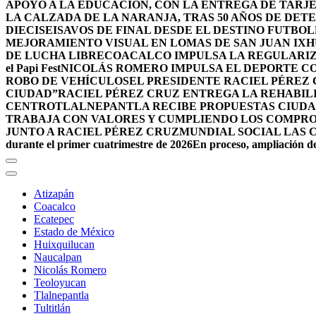
APOYO A LA EDUCACIÓN, CON LA ENTREGA DE TARJE
LA CALZADA DE LA NARANJA, TRAS 50 AÑOS DE DET
DIECISEISAVOS DE FINAL DESDE EL DESTINO FUTB
MEJORAMIENTO VISUAL EN LOMAS DE SAN JUAN IX
DE LUCHA LIBRE
COACALCO IMPULSA LA REGULARIZ
el Papi Fest
NICOLÁS ROMERO IMPULSA EL DEPORTE C
ROBO DE VEHÍCULOS
EL PRESIDENTE RACIEL PÉREZ
CIUDAD”
RACIEL PÉREZ CRUZ ENTREGA LA REHABIL
CENTRO
TLALNEPANTLA RECIBE PROPUESTAS CIUDA
TRABAJA CON VALORES Y CUMPLIENDO LOS COMPR
JUNTO A RACIEL PÉREZ CRUZ
MUNDIAL SOCIAL LAS 
durante el primer cuatrimestre de 2026
En proceso, ampliación de
Atizapán
Coacalco
Ecatepec
Estado de México
Huixquilucan
Naucalpan
Nicolás Romero
Teoloyucan
Tlalnepantla
Tultitlán