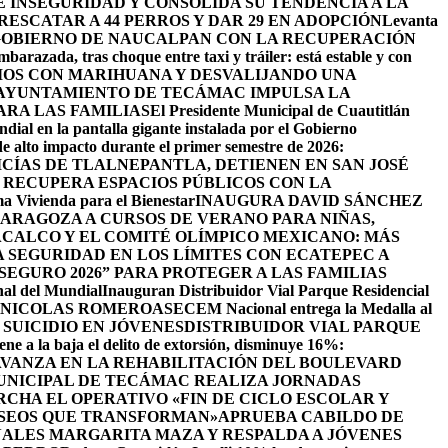
INSEGURIDAD Y CONSOLIDA SU TENDENCIA A LA
ESCATAR A 44 PERROS Y DAR 29 EN ADOPCIÓN
Levanta
GOBIERNO DE NAUCALPAN CON LA RECUPERACIÓN
barazada, tras choque entre taxi y tráiler: está estable y con
IOS CON MARIHUANA Y DESVALIJANDO UNA
AYUNTAMIENTO DE TECÁMAC IMPULSA LA
ARA LAS FAMILIAS
El Presidente Municipal de Cuautitlán
ndial en la pantalla gigante instalada por el Gobierno
de alto impacto durante el primer semestre de 2026:
ICÍAS DE TLALNEPANTLA, ​DETIENEN EN SAN JOSÉ
RECUPERA ESPACIOS PÚBLICOS CON LA
ama Vivienda para el Bienestar
INAUGURA DAVID SÁNCHEZ
ZARAGOZA A CURSOS DE VERANO PARA NIÑAS,
CALCO Y EL COMITÉ OLÍMPICO MEXICANO: MÁS
SEGURIDAD EN LOS LÍMITES CON ECATEPEC A
EGURO 2026” PARA PROTEGER A LAS FAMILIAS
nal del Mundial
Inauguran Distribuidor Vial Parque Residencial
N NICOLAS ROMERO
ASECEM Nacional entrega la Medalla al
SUICIDIO EN JÓVENES
DISTRIBUIDOR VIAL PARQUE
ene a la baja el delito de extorsión, disminuye 16%:
AVANZA EN LA REHABILITACIÓN DEL BOULEVARD
UNICIPAL DE TECÁMAC REALIZA JORNADAS
CHA EL OPERATIVO «FIN DE CICLO ESCOLAR Y
ASEOS QUE TRANSFORMAN»
APRUEBA CABILDO DE
ALES MARGARITA MAZA Y RESPALDA A JÓVENES