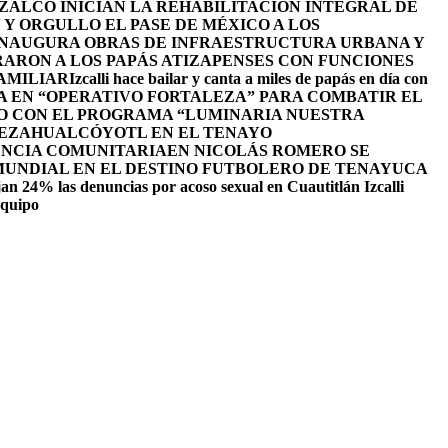
ALCO INICIAN LA REHABILITACIÓN INTEGRAL DE
Y ORGULLO EL PASE DE MÉXICO A LOS
INAUGURA OBRAS DE INFRAESTRUCTURA URBANA Y
ARON A LOS PAPÁS ATIZAPENSES CON FUNCIONES
AMILIAR
Izcalli hace bailar y canta a miles de papás en día con
A EN “OPERATIVO FORTALEZA” PARA COMBATIR EL
O CON EL PROGRAMA “LUMINARIA NUESTRA
NEZAHUALCÓYOTL EN EL TENAYO
ENCIA COMUNITARIA
EN NICOLÁS ROMERO SE
 MUNDIAL EN EL DESTINO FUTBOLERO DE TENAYUCA
an 24% las denuncias por acoso sexual en Cuautitlán Izcalli
equipo