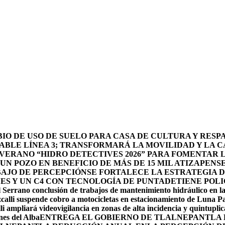
O DE USO DE SUELO PARA CASA DE CULTURA Y RESP
BLE LÍNEA 3; TRANSFORMARÁ LA MOVILIDAD Y LA CA
 VERANO “HIDRO DETECTIVES 2026” PARA FOMENTAR 
N POZO EN BENEFICIO DE MÁS DE 15 MIL ATIZAPENS
BAJO DE PERCEPCIÓN
SE FORTALECE LA ESTRATEGIA 
DES Y UN C4 CON TECNOLOGÍA DE PUNTA
DETIENE POLI
 Serrano conclusión de trabajos de mantenimiento hidráulico en la
calli suspende cobro a motocicletas en estacionamiento de Luna P
li ampliará videovigilancia en zonas de alta incidencia y quintuplic
nes del Alba
ENTREGA EL GOBIERNO DE TLALNEPANTLA 