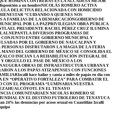
 QUE ROMINA CONTRERAS ES LA ALCADESA MEJOR
 disposición a un hombre
NICOLÁS ROMERO ACTIVA
LULA DELICTIVA RELACIONADA CON HOMICIDIO
BIENESTAR “CUIDANDO A QUIENES NOS
S A FAMILIAS DE LA DEMARCACIÓN
GOBIERNO DE
UNICIPAL POR LA PAZ
PRIVILEGIAN OBRA PÚBLICA
NTLA
EL PRESIDENTE RACIEL PÉREZ CRUZ ILUMINA
TLALNEPANTLA DIVERSOS PROGRAMAS DE
 CONJUNTO ENTRE GOBIERNO MUNICIPAL Y
ULSADAS POR EL GOBIERNO DE NAUCALPAN Y
L PERSONAS DISFRUTARON LA MAGIA DE LA FERIA
 MANO DEL GOBIERNO DE MÉXICO SE CONSOLIDA EL
ALCO INICIAN LA REHABILITACIÓN INTEGRAL DE
Y ORGULLO EL PASE DE MÉXICO A LOS
INAUGURA OBRAS DE INFRAESTRUCTURA URBANA Y
ARON A LOS PAPÁS ATIZAPENSES CON FUNCIONES
AMILIAR
Izcalli hace bailar y canta a miles de papás en día con
A EN “OPERATIVO FORTALEZA” PARA COMBATIR EL
O CON EL PROGRAMA “LUMINARIA NUESTRA
NEZAHUALCÓYOTL EN EL TENAYO
ENCIA COMUNITARIA
EN NICOLÁS ROMERO SE
 MUNDIAL EN EL DESTINO FUTBOLERO DE TENAYUCA
an 24% las denuncias por acoso sexual en Cuautitlán Izcalli
equipo