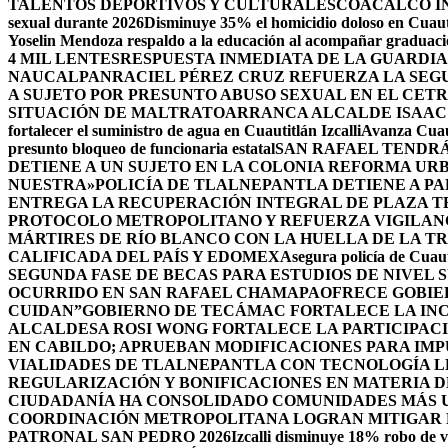
TALENTOS DEPORTIVOS Y CULTURALES
COACALCO IN
sexual durante 2026
Disminuye 35% el homicidio doloso en Cuauti
Yoselin Mendoza respaldo a la educación al acompañar graduacio
4 MIL LENTES
RESPUESTA INMEDIATA DE LA GUARDIA
NAUCALPAN
RACIEL PÉREZ CRUZ REFUERZA LA SEGU
A SUJETO POR PRESUNTO ABUSO SEXUAL EN EL CET
SITUACIÓN DE MALTRATO
ARRANCA ALCALDE ISAAC
fortalecer el suministro de agua en Cuautitlán Izcalli
Avanza Cuaut
presunto bloqueo de funcionaria estatal
SAN RAFAEL TENDRÁ
DETIENE A UN SUJETO EN LA COLONIA REFORMA UR
NUESTRA»
POLICÍA DE TLALNEPANTLA DETIENE A P
ENTREGA LA RECUPERACIÓN INTEGRAL DE PLAZA T
PROTOCOLO METROPOLITANO Y REFUERZA VIGILAN
MÁRTIRES DE RÍO BLANCO CON LA HUELLA DE LA T
CALIFICADA DEL PAÍS Y EDOMEX
Asegura policía de Cuaut
SEGUNDA FASE DE BECAS PARA ESTUDIOS DE NIVEL
OCURRIDO EN SAN RAFAEL CHAMAPA
OFRECE GOBIE
CUIDAN”
GOBIERNO DE TECÁMAC FORTALECE LA INC
ALCALDESA ROSI WONG FORTALECE LA PARTICIPACI
EN CABILDO; APRUEBAN MODIFICACIONES PARA IM
VIALIDADES DE TLALNEPANTLA CON TECNOLOGÍA L
REGULARIZACIÓN Y BONIFICACIONES EN MATERIA D
CIUDADANÍA HA CONSOLIDADO COMUNIDADES MÁS UN
COORDINACIÓN METROPOLITANA LOGRAN MITIGAR D
PATRONAL SAN PEDRO 2026
Izcalli disminuye 18% robo de v