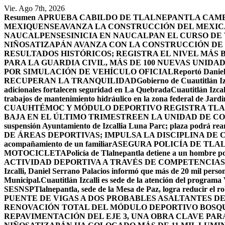
Saltar
Vie. Ago 7th, 2026
al
Resumen
APRUEBA CABILDO DE TLALNEPANTLA CAMBI
contenido
MEXIQUENSE
AVANZA LA CONSTRUCCIÓN DEL MEXICA
NAUCALPENSES
INICIA EN NAUCALPAN EL CURSO DE
NIÑOS
ATIZAPÁN AVANZA CON LA CONSTRUCCIÓN DE U
RESULTADOS HISTÓRICOS; REGISTRA EL NIVEL MÁS 
PARA LA GUARDIA CIVIL, MÁS DE 100 NUEVAS UNIDA
POR SIMULACIÓN DE VEHÍCULO OFICIAL
Reportó Daniel
RECUPERAN LA TRANQUILIDAD
Gobierno de Cuautitlán Iz
adicionales fortalecen seguridad en La Quebrada
Cuautitlán Izcal
trabajos de mantenimiento hidráulico en la zona federal de Jardi
CUAUHTÉMOC Y MÓDULO DEPORTIVO
REGISTRA TLA
BAJA EN EL ÚLTIMO TRIMESTRE
EN LA UNIDAD DE CO
suspensión Ayuntamiento de Izcallia Luna Parc; plaza podrá rean
DE ÁREAS DEPORTIVAS; IMPULSA LA DISCIPLINA DE 
acompañamiento de un familiar
ASEGURA POLICÍA DE TLA
MOTOCICLETA
Policía de Tlalnepantla detiene a un hombre po
ACTIVIDAD DEPORTIVA A TRAVÉS DE COMPETENCIAS
Izcalli, Daniel Serrano Palacios informó que más de 20 mil persona
Municipal.
Cuautitlán Izcalli es sede de la atención del programa
SESNSP
Tlalnepantla, sede de la Mesa de Paz, logra reducir el 
PUENTE DE VIGAS A DOS PROBABLES ASALTANTES D
RENOVACIÓN TOTAL DEL MÓDULO DEPORTIVO BOSQ
REPAVIMENTACIÓN DEL EJE 3, UNA OBRA CLAVE PAR