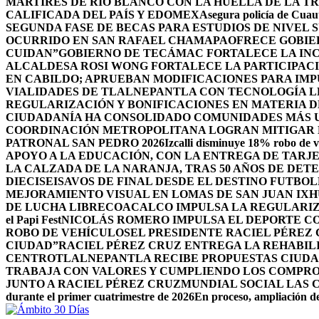
MÁRTIRES DE RÍO BLANCO CON LA HUELLA DE LA T
CALIFICADA DEL PAÍS Y EDOMEX
Asegura policía de Cuaut
SEGUNDA FASE DE BECAS PARA ESTUDIOS DE NIVEL
OCURRIDO EN SAN RAFAEL CHAMAPA
OFRECE GOBIE
CUIDAN”
GOBIERNO DE TECÁMAC FORTALECE LA INC
ALCALDESA ROSI WONG FORTALECE LA PARTICIPACI
EN CABILDO; APRUEBAN MODIFICACIONES PARA IM
VIALIDADES DE TLALNEPANTLA CON TECNOLOGÍA L
REGULARIZACIÓN Y BONIFICACIONES EN MATERIA D
CIUDADANÍA HA CONSOLIDADO COMUNIDADES MÁS UN
COORDINACIÓN METROPOLITANA LOGRAN MITIGAR D
PATRONAL SAN PEDRO 2026
Izcalli disminuye 18% robo de v
APOYO A LA EDUCACIÓN, CON LA ENTREGA DE TARJE
LA CALZADA DE LA NARANJA, TRAS 50 AÑOS DE DET
DIECISEISAVOS DE FINAL DESDE EL DESTINO FUTB
MEJORAMIENTO VISUAL EN LOMAS DE SAN JUAN IX
DE LUCHA LIBRE
COACALCO IMPULSA LA REGULARIZ
el Papi Fest
NICOLÁS ROMERO IMPULSA EL DEPORTE C
ROBO DE VEHÍCULOS
EL PRESIDENTE RACIEL PÉREZ
CIUDAD”
RACIEL PÉREZ CRUZ ENTREGA LA REHABIL
CENTRO
TLALNEPANTLA RECIBE PROPUESTAS CIUDA
TRABAJA CON VALORES Y CUMPLIENDO LOS COMPR
JUNTO A RACIEL PÉREZ CRUZ
MUNDIAL SOCIAL LAS 
durante el primer cuatrimestre de 2026
En proceso, ampliación de