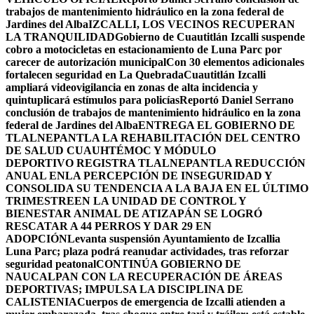
trabajos de mantenimiento hidráulico en la zona federal de
Jardines del Alba
IZCALLI, LOS VECINOS RECUPERAN
LA TRANQUILIDAD
Gobierno de Cuautitlán Izcalli suspende
cobro a motocicletas en estacionamiento de Luna Parc por
carecer de autorización municipal
Con 30 elementos adicionales
fortalecen seguridad en La Quebrada
Cuautitlán Izcalli
ampliará videovigilancia en zonas de alta incidencia y
quintuplicará estímulos para policías
Reportó Daniel Serrano
conclusión de trabajos de mantenimiento hidráulico en la zona
federal de Jardines del Alba
ENTREGA EL GOBIERNO DE
TLALNEPANTLA LA REHABILITACIÓN DEL CENTRO
DE SALUD CUAUHTÉMOC Y MÓDULO
DEPORTIVO
REGISTRA TLALNEPANTLA REDUCCIÓN
ANUAL ENLA PERCEPCIÓN DE INSEGURIDAD Y
CONSOLIDA SU TENDENCIA A LA BAJA EN EL ÚLTIMO
TRIMESTRE
EN LA UNIDAD DE CONTROL Y
BIENESTAR ANIMAL DE ATIZAPÁN SE LOGRÓ
RESCATAR A 44 PERROS Y DAR 29 EN
ADOPCIÓN
Levanta suspensión Ayuntamiento de Izcallia
Luna Parc; plaza podrá reanudar actividades, tras reforzar
seguridad peatonal
CONTINÚA GOBIERNO DE
NAUCALPAN CON LA RECUPERACIÓN DE ÁREAS
DEPORTIVAS; IMPULSA LA DISCIPLINA DE
CALISTENIA
Cuerpos de emergencia de Izcalli atienden a