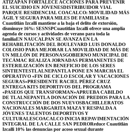
ATIZAPÁN FORTALECE ACCIONES PARA PREVENIR
EL SUICIDIO EN JÓVENES
DISTRIBUIDOR VIAL
PARQUE RESIDENCIAL COACALCO: MOVILIDAD MÁS
ÁGIL Y SEGURA PARA MILES DE FAMILIAS
En
Cuautitlán Izcalli mantiene a la baja el delito de extorsión,
disminuye 16%: SESNSP
Cuautitlán Izcalli ofrece una amplia
agenda de cursos y actividades de verano para toda la
familia
EN NAUCALPAN SE AVANZA EN LA
REHABILITACIÓN DEL BOULEVARD LUIS DONALDO
COLOSIO PARA MEJORAR LA MOVILIDAD DE MÁS DE
UN MILLÓN DE PERSONAS
GOBIERNO MUNICIPAL DE
TECÁMAC REALIZA JORNADAS PERMANENTES DE
ESTERILIZACIÓN EN BENEFICIO DE LOS SERES
SINTIENTES
TLALNEPANTLA PONE EN MARCHA EL
OPERATIVO «FIN DE CICLO ESCOLAR Y VACACIONES
SEGURAS»
PRESIDENTE RACIEL PÉREZ CRUZ
ENTREGA KITS DEPORTIVOS DEL PROGRAMA
«PASEOS QUE TRANSFORMAN»
APRUEBA CABILDO
DE TLALNEPANTLA DONACIÓN DE PREDIOS PARA LA
CONSTRUCCIÓN DE DOS NUEVOSBACHILLERATOS
NACIONALES MARGARITA MAZA Y RESPALDA A
JÓVENES TALENTOS DEPORTIVOS Y
CULTURALES
COACALCO INICIA REPAVIMENTACIÓN
INTEGRAL DE LA CALLE SAN PEDRO
Reduce Cuautitlán
Izcalli 10% las denuncias por acoso sexual durante