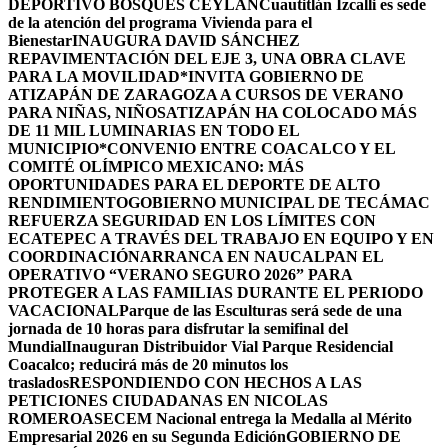
DEPORTIVO BOSQUES CEYLÁN
Cuautitlán Izcalli es sede
de la atención del programa Vivienda para el
Bienestar
INAUGURA DAVID SÁNCHEZ
REPAVIMENTACIÓN DEL EJE 3, UNA OBRA CLAVE
PARA LA MOVILIDAD
*INVITA GOBIERNO DE
ATIZAPÁN DE ZARAGOZA A CURSOS DE VERANO
PARA NIÑAS, NIÑOS
ATIZAPÁN HA COLOCADO MÁS
DE 11 MIL LUMINARIAS EN TODO EL
MUNICIPIO*
CONVENIO ENTRE COACALCO Y EL
COMITÉ OLÍMPICO MEXICANO: MÁS
OPORTUNIDADES PARA EL DEPORTE DE ALTO
RENDIMIENTO
GOBIERNO MUNICIPAL DE TECÁMAC
REFUERZA SEGURIDAD EN LOS LÍMITES CON
ECATEPEC A TRAVÉS DEL TRABAJO EN EQUIPO Y EN
COORDINACIÓN
ARRANCA EN NAUCALPAN EL
OPERATIVO “VERANO SEGURO 2026” PARA
PROTEGER A LAS FAMILIAS DURANTE EL PERIODO
VACACIONAL
Parque de las Esculturas será sede de una
jornada de 10 horas para disfrutar la semifinal del
Mundial
Inauguran Distribuidor Vial Parque Residencial
Coacalco; reducirá más de 20 minutos los
traslados
RESPONDIENDO CON HECHOS A LAS
PETICIONES CIUDADANAS EN NICOLAS
ROMERO
ASECEM Nacional entrega la Medalla al Mérito
Empresarial 2026 en su Segunda Edición
GOBIERNO DE