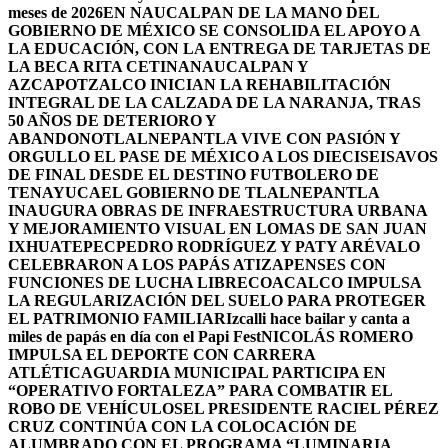
meses de 2026
EN NAUCALPAN DE LA MANO DEL
GOBIERNO DE MÉXICO SE CONSOLIDA EL APOYO A
LA EDUCACIÓN, CON LA ENTREGA DE TARJETAS DE
LA BECA RITA CETINA
NAUCALPAN Y
AZCAPOTZALCO INICIAN LA REHABILITACIÓN
INTEGRAL DE LA CALZADA DE LA NARANJA, TRAS
50 AÑOS DE DETERIORO Y
ABANDONO
TLALNEPANTLA VIVE CON PASIÓN Y
ORGULLO EL PASE DE MÉXICO A LOS DIECISEISAVOS
DE FINAL DESDE EL DESTINO FUTBOLERO DE
TENAYUCA
EL GOBIERNO DE TLALNEPANTLA
INAUGURA OBRAS DE INFRAESTRUCTURA URBANA
Y MEJORAMIENTO VISUAL EN LOMAS DE SAN JUAN
IXHUATEPEC
PEDRO RODRÍGUEZ Y PATY ARÉVALO
CELEBRARON A LOS PAPÁS ATIZAPENSES CON
FUNCIONES DE LUCHA LIBRE
COACALCO IMPULSA
LA REGULARIZACIÓN DEL SUELO PARA PROTEGER
EL PATRIMONIO FAMILIAR
Izcalli hace bailar y canta a
miles de papás en día con el Papi Fest
NICOLÁS ROMERO
IMPULSA EL DEPORTE CON CARRERA
ATLÉTICA
GUARDIA MUNICIPAL PARTICIPA EN
“OPERATIVO FORTALEZA” PARA COMBATIR EL
ROBO DE VEHÍCULOS
EL PRESIDENTE RACIEL PÉREZ
CRUZ CONTINÚA CON LA COLOCACIÓN DE
ALUMBRADO CON EL PROGRAMA “LUMINARIA