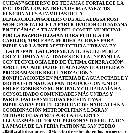
CUIDAN”
GOBIERNO DE TECÁMAC FORTALECE LA
INCLUSIÓN CON ENTREGA DE 645 APARATOS
FUNCIONALES A FAMILIAS DE LA
DEMARCACIÓN
GOBIERNO DE ALCALDESA ROSI
WONG FORTALECE LA PARTICIPACIÓN CIUDADANA
EN TECÁMAC A TRAVÉS DEL COMITÉ MUNICIPAL
POR LA PAZ
PRIVILEGIAN OBRA PÚBLICA EN
CABILDO; APRUEBAN MODIFICACIONES PARA
IMPULSAR LA INFRAESTRUCTURA URBANA EN
TLALNEPANTLA
EL PRESIDENTE RACIEL PÉREZ
CRUZ ILUMINA VIALIDADES DE TLALNEPANTLA
CON TECNOLOGÍA LED DE ÚLTIMA GENERACIÓN*
APRUEBA CABILDO DE TLALNEPANTLA DIVERSOS
PROGRAMAS DE REGULARIZACIÓN Y
BONIFICACIONES EN MATERIA DE AGUA POTABLE Y
DRENAJE
EN NAUCALPAN TRABAJO CONJUNTO
ENTRE GOBIERNO MUNICIPAL Y CIUDADANÍA HA
CONSOLIDADO COMUNIDADES MÁS UNIDAS Y
PARTICIPATIVAS
MEDIDAS PREVENTIVAS
IMPULSADAS POR EL GOBIERNO DE NAUCALPAN Y
COORDINACIÓN METROPOLITANA LOGRAN
MITIGAR DESASTRES POR LAS FUERTES
LLUVIAS
MÁS DE 100 MIL PERSONAS DISFRUTARON
LA MAGIA DE LA FERIA PATRONAL SAN PEDRO
2026
Izcalli disminuye 18% robo de vehículo en los primeros 5