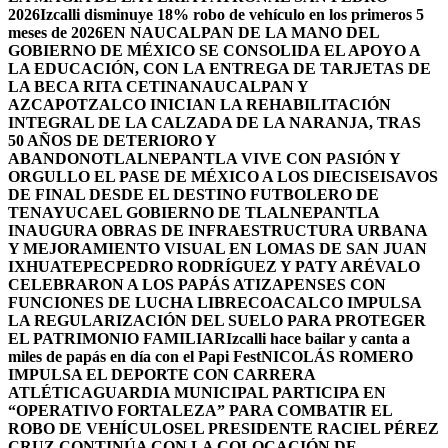
2026
Izcalli disminuye 18% robo de vehículo en los primeros 5
meses de 2026
EN NAUCALPAN DE LA MANO DEL
GOBIERNO DE MÉXICO SE CONSOLIDA EL APOYO A
LA EDUCACIÓN, CON LA ENTREGA DE TARJETAS DE
LA BECA RITA CETINA
NAUCALPAN Y
AZCAPOTZALCO INICIAN LA REHABILITACIÓN
INTEGRAL DE LA CALZADA DE LA NARANJA, TRAS
50 AÑOS DE DETERIORO Y
ABANDONO
TLALNEPANTLA VIVE CON PASIÓN Y
ORGULLO EL PASE DE MÉXICO A LOS DIECISEISAVOS
DE FINAL DESDE EL DESTINO FUTBOLERO DE
TENAYUCA
EL GOBIERNO DE TLALNEPANTLA
INAUGURA OBRAS DE INFRAESTRUCTURA URBANA
Y MEJORAMIENTO VISUAL EN LOMAS DE SAN JUAN
IXHUATEPEC
PEDRO RODRÍGUEZ Y PATY ARÉVALO
CELEBRARON A LOS PAPÁS ATIZAPENSES CON
FUNCIONES DE LUCHA LIBRE
COACALCO IMPULSA
LA REGULARIZACIÓN DEL SUELO PARA PROTEGER
EL PATRIMONIO FAMILIAR
Izcalli hace bailar y canta a
miles de papás en día con el Papi Fest
NICOLÁS ROMERO
IMPULSA EL DEPORTE CON CARRERA
ATLÉTICA
GUARDIA MUNICIPAL PARTICIPA EN
“OPERATIVO FORTALEZA” PARA COMBATIR EL
ROBO DE VEHÍCULOS
EL PRESIDENTE RACIEL PÉREZ
CRUZ CONTINÚA CON LA COLOCACIÓN DE