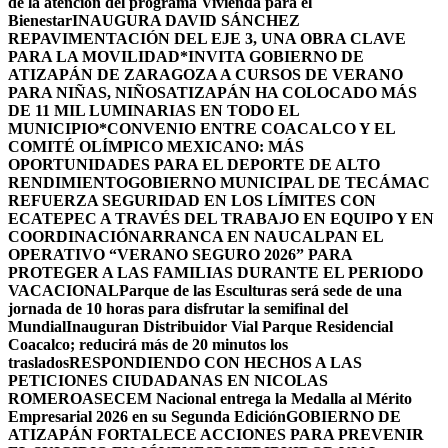
de la atención del programa Vivienda para el
Bienestar
INAUGURA DAVID SÁNCHEZ
REPAVIMENTACIÓN DEL EJE 3, UNA OBRA CLAVE
PARA LA MOVILIDAD
*INVITA GOBIERNO DE
ATIZAPÁN DE ZARAGOZA A CURSOS DE VERANO
PARA NIÑAS, NIÑOS
ATIZAPÁN HA COLOCADO MÁS
DE 11 MIL LUMINARIAS EN TODO EL
MUNICIPIO*
CONVENIO ENTRE COACALCO Y EL
COMITÉ OLÍMPICO MEXICANO: MÁS
OPORTUNIDADES PARA EL DEPORTE DE ALTO
RENDIMIENTO
GOBIERNO MUNICIPAL DE TECÁMAC
REFUERZA SEGURIDAD EN LOS LÍMITES CON
ECATEPEC A TRAVÉS DEL TRABAJO EN EQUIPO Y EN
COORDINACIÓN
ARRANCA EN NAUCALPAN EL
OPERATIVO “VERANO SEGURO 2026” PARA
PROTEGER A LAS FAMILIAS DURANTE EL PERIODO
VACACIONAL
Parque de las Esculturas será sede de una
jornada de 10 horas para disfrutar la semifinal del
Mundial
Inauguran Distribuidor Vial Parque Residencial
Coacalco; reducirá más de 20 minutos los
traslados
RESPONDIENDO CON HECHOS A LAS
PETICIONES CIUDADANAS EN NICOLAS
ROMERO
ASECEM Nacional entrega la Medalla al Mérito
Empresarial 2026 en su Segunda Edición
GOBIERNO DE
ATIZAPÁN FORTALECE ACCIONES PARA PREVENIR