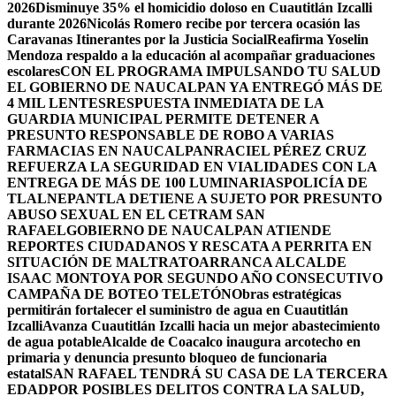
2026
Disminuye 35% el homicidio doloso en Cuautitlán Izcalli
durante 2026
Nicolás Romero recibe por tercera ocasión las
Caravanas Itinerantes por la Justicia Social
Reafirma Yoselin
Mendoza respaldo a la educación al acompañar graduaciones
escolares
CON EL PROGRAMA IMPULSANDO TU SALUD
EL GOBIERNO DE NAUCALPAN YA ENTREGÓ MÁS DE
4 MIL LENTES
RESPUESTA INMEDIATA DE LA
GUARDIA MUNICIPAL PERMITE DETENER A
PRESUNTO RESPONSABLE DE ROBO A VARIAS
FARMACIAS EN NAUCALPAN
RACIEL PÉREZ CRUZ
REFUERZA LA SEGURIDAD EN VIALIDADES CON LA
ENTREGA DE MÁS DE 100 LUMINARIAS
POLICÍA DE
TLALNEPANTLA DETIENE A SUJETO POR PRESUNTO
ABUSO SEXUAL EN EL CETRAM SAN
RAFAEL
GOBIERNO DE NAUCALPAN ATIENDE
REPORTES CIUDADANOS Y RESCATA A PERRITA EN
SITUACIÓN DE MALTRATO
ARRANCA ALCALDE
ISAAC MONTOYA POR SEGUNDO AÑO CONSECUTIVO
CAMPAÑA DE BOTEO TELETÓN
Obras estratégicas
permitirán fortalecer el suministro de agua en Cuautitlán
Izcalli
Avanza Cuautitlán Izcalli hacia un mejor abastecimiento
de agua potable
Alcalde de Coacalco inaugura arcotecho en
primaria y denuncia presunto bloqueo de funcionaria
estatal
SAN RAFAEL TENDRÁ SU CASA DE LA TERCERA
EDAD
POR POSIBLES DELITOS CONTRA LA SALUD,