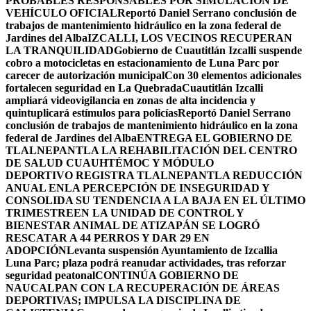
PROBABLES RESPONSABLES POR SIMULACIÓN DE
VEHÍCULO OFICIAL
Reportó Daniel Serrano conclusión de
trabajos de mantenimiento hidráulico en la zona federal de
Jardines del Alba
IZCALLI, LOS VECINOS RECUPERAN
LA TRANQUILIDAD
Gobierno de Cuautitlán Izcalli suspende
cobro a motocicletas en estacionamiento de Luna Parc por
carecer de autorización municipal
Con 30 elementos adicionales
fortalecen seguridad en La Quebrada
Cuautitlán Izcalli
ampliará videovigilancia en zonas de alta incidencia y
quintuplicará estímulos para policías
Reportó Daniel Serrano
conclusión de trabajos de mantenimiento hidráulico en la zona
federal de Jardines del Alba
ENTREGA EL GOBIERNO DE
TLALNEPANTLA LA REHABILITACIÓN DEL CENTRO
DE SALUD CUAUHTÉMOC Y MÓDULO
DEPORTIVO
REGISTRA TLALNEPANTLA REDUCCIÓN
ANUAL ENLA PERCEPCIÓN DE INSEGURIDAD Y
CONSOLIDA SU TENDENCIA A LA BAJA EN EL ÚLTIMO
TRIMESTRE
EN LA UNIDAD DE CONTROL Y
BIENESTAR ANIMAL DE ATIZAPÁN SE LOGRÓ
RESCATAR A 44 PERROS Y DAR 29 EN
ADOPCIÓN
Levanta suspensión Ayuntamiento de Izcallia
Luna Parc; plaza podrá reanudar actividades, tras reforzar
seguridad peatonal
CONTINÚA GOBIERNO DE
NAUCALPAN CON LA RECUPERACIÓN DE ÁREAS
DEPORTIVAS; IMPULSA LA DISCIPLINA DE