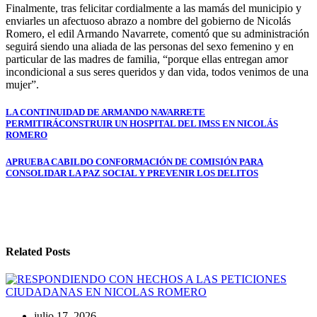
Finalmente, tras felicitar cordialmente a las mamás del municipio y
enviarles un afectuoso abrazo a nombre del gobierno de Nicolás
Romero, el edil Armando Navarrete, comentó que su administración
seguirá siendo una aliada de las personas del sexo femenino y en
particular de las madres de familia, “porque ellas entregan amor
incondicional a sus seres queridos y dan vida, todos venimos de una
mujer”.
Navegación
LA CONTINUIDAD DE ARMANDO NAVARRETE
PERMITIRÁCONSTRUIR UN HOSPITAL DEL IMSS EN NICOLÁS
de
ROMERO
entradas
APRUEBA CABILDO CONFORMACIÓN DE COMISIÓN PARA
CONSOLIDAR LA PAZ SOCIAL Y PREVENIR LOS DELITOS
Related Posts
julio 17, 2026