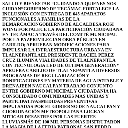
SALUD Y BIENESTAR “CUIDANDO A QUIENES NOS
CUIDAN”
GOBIERNO DE TECÁMAC FORTALECE LA
INCLUSIÓN CON ENTREGA DE 645 APARATOS
FUNCIONALES A FAMILIAS DE LA
DEMARCACIÓN
GOBIERNO DE ALCALDESA ROSI
WONG FORTALECE LA PARTICIPACIÓN CIUDADANA
EN TECÁMAC A TRAVÉS DEL COMITÉ MUNICIPAL
POR LA PAZ
PRIVILEGIAN OBRA PÚBLICA EN
CABILDO; APRUEBAN MODIFICACIONES PARA
IMPULSAR LA INFRAESTRUCTURA URBANA EN
TLALNEPANTLA
EL PRESIDENTE RACIEL PÉREZ
CRUZ ILUMINA VIALIDADES DE TLALNEPANTLA
CON TECNOLOGÍA LED DE ÚLTIMA GENERACIÓN*
APRUEBA CABILDO DE TLALNEPANTLA DIVERSOS
PROGRAMAS DE REGULARIZACIÓN Y
BONIFICACIONES EN MATERIA DE AGUA POTABLE Y
DRENAJE
EN NAUCALPAN TRABAJO CONJUNTO
ENTRE GOBIERNO MUNICIPAL Y CIUDADANÍA HA
CONSOLIDADO COMUNIDADES MÁS UNIDAS Y
PARTICIPATIVAS
MEDIDAS PREVENTIVAS
IMPULSADAS POR EL GOBIERNO DE NAUCALPAN Y
COORDINACIÓN METROPOLITANA LOGRAN
MITIGAR DESASTRES POR LAS FUERTES
LLUVIAS
MÁS DE 100 MIL PERSONAS DISFRUTARON
LA MAGIA DE LA FERIA PATRONAL SAN PEDRO