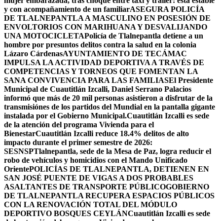
mujer embarazada, tras choque entre taxi y tráiler: está estable
y con acompañamiento de un familiar
ASEGURA POLICÍA
DE TLALNEPANTLA A MASCULINO EN POSESIÓN DE
ENVOLTORIOS CON MARIHUANA Y DESVALIJANDO
UNA MOTOCICLETA
Policía de Tlalnepantla detiene a un
hombre por presuntos delitos contra la salud en la colonia
Lázaro Cárdenas
AYUNTAMIENTO DE TECÁMAC
IMPULSA LA ACTIVIDAD DEPORTIVA A TRAVÉS DE
COMPETENCIAS Y TORNEOS QUE FOMENTAN LA
SANA CONVIVENCIA PARA LAS FAMILIAS
El Presidente
Municipal de Cuautitlán Izcalli, Daniel Serrano Palacios
informó que más de 20 mil personas asistieron a disfrutar de la
transmisiónes de los partidos del Mundial en la pantalla gigante
instalada por el Gobierno Municipal.
Cuautitlán Izcalli es sede
de la atención del programa Vivienda para el
Bienestar
Cuautitlán Izcalli reduce 18.4% delitos de alto
impacto durante el primer semestre de 2026:
SESNSP
Tlalnepantla, sede de la Mesa de Paz, logra reducir el
robo de vehículos y homicidios con el Mando Unificado
Oriente
POLICÍAS DE TLALNEPANTLA, ​DETIENEN EN
SAN JOSÉ PUENTE DE VIGAS A DOS PROBABLES
ASALTANTES DE TRANSPORTE PÚBLICO
GOBIERNO
DE TLALNEPANTLA RECUPERA ESPACIOS PÚBLICOS
CON LA RENOVACIÓN TOTAL DEL MÓDULO
DEPORTIVO BOSQUES CEYLÁN
Cuautitlán Izcalli es sede