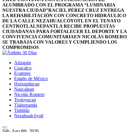
ALUMBRADO CON EL PROGRAMA “LUMINARIA
NUESTRA CIUDAD”
RACIEL PÉREZ CRUZ ENTREGA
LA REHABILITACIÓN CON CONCRETO HIDRÁULICO
DE LA CALLE NEZAHUALCÓYOTL EN EL TENAYO
CENTRO
TLALNEPANTLA RECIBE PROPUESTAS
CIUDADANAS PARA FORTALECER EL DEPORTE Y LA
CONVIVENCIA COMUNITARIA
EN NICOLÁS ROMERO
SE TRABAJA CON VALORES Y CUMPLIENDO LOS
COMPROMISOS
Atizapán
Coacalco
Ecatepec
Estado de México
Huixquilucan
Naucalpan
Nicolás Romero
Teoloyucan
Tlalnepantla
Tultitlán
Nezahualcóyotl
Sáb. Ago 8th, 2026