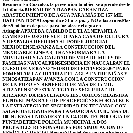
Resumen
En Coacalco, la prevención también se aprende desde
la infancia.
BIERNO DE ATIZAPÁN GARANTIZA
ABASTECIMIENTO DE AGUA PARA MÁS DE 157 MIL
HABITANTES*
Atizapán dice SÍ a la paz y NO a las armas
Más
de 69 millones de pesos para fortalecer el agua en
Atizapán
APRUEBA CABILDO DE TLALNEPANTLA
CAMBIO DE USO DE SUELO PARA CASA DE CULTURA
Y RESPALDA REFORMA AL PODER JUDICIAL
MEXIQUENSE
AVANZA LA CONSTRUCCIÓN DEL
MEXICABLE LÍNEA 3; TRANSFORMARÁ LA
MOVILIDAD Y LA CALIDAD DE VIDA DE MILES DE
FAMILIAS NAUCALPENSES
INICIA EN NAUCALPAN EL
CURSO DE VERANO “HIDRO DETECTIVES 2026” PARA
FOMENTAR LA CULTURA DEL AGUA ENTRE NIÑAS Y
NIÑOS
ATIZAPÁN AVANZA CON LA CONSTRUCCIÓN
DE UN POZO EN BENEFICIO DE MÁS DE 15 MIL
ATIZAPENSES
*ESTRATEGIA DE SEGURIDAD DE
ATIZAPÁN DA RESULTADOS HISTÓRICOS; REGISTRA
EL NIVEL MÁS BAJO DE PERCEPCIÓN
SE FORTALECE
LA ESTRATEGIA DE SEGURIDAD EN TECÁMAC CON
SALARIOS DIGNOS PARA LA GUARDIA CIVIL, MÁS DE
100 NUEVAS UNIDADES Y UN C4 CON TECNOLOGÍA DE
PUNTA
DETIENE POLICÍA MUNICIPAL A DOS
PROBABLES RESPONSABLES POR SIMULACIÓN DE
VEHÍCULO OFICIAL
Reportó Daniel Serrano conclusión de