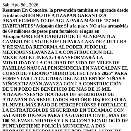
Saltar
Sáb. Ago 8th, 2026
al
Resumen
En Coacalco, la prevención también se aprende desde
contenido
la infancia.
BIERNO DE ATIZAPÁN GARANTIZA
ABASTECIMIENTO DE AGUA PARA MÁS DE 157 MIL
HABITANTES*
Atizapán dice SÍ a la paz y NO a las armas
Más
de 69 millones de pesos para fortalecer el agua en
Atizapán
APRUEBA CABILDO DE TLALNEPANTLA
CAMBIO DE USO DE SUELO PARA CASA DE CULTURA
Y RESPALDA REFORMA AL PODER JUDICIAL
MEXIQUENSE
AVANZA LA CONSTRUCCIÓN DEL
MEXICABLE LÍNEA 3; TRANSFORMARÁ LA
MOVILIDAD Y LA CALIDAD DE VIDA DE MILES DE
FAMILIAS NAUCALPENSES
INICIA EN NAUCALPAN EL
CURSO DE VERANO “HIDRO DETECTIVES 2026” PARA
FOMENTAR LA CULTURA DEL AGUA ENTRE NIÑAS Y
NIÑOS
ATIZAPÁN AVANZA CON LA CONSTRUCCIÓN
DE UN POZO EN BENEFICIO DE MÁS DE 15 MIL
ATIZAPENSES
*ESTRATEGIA DE SEGURIDAD DE
ATIZAPÁN DA RESULTADOS HISTÓRICOS; REGISTRA
EL NIVEL MÁS BAJO DE PERCEPCIÓN
SE FORTALECE
LA ESTRATEGIA DE SEGURIDAD EN TECÁMAC CON
SALARIOS DIGNOS PARA LA GUARDIA CIVIL, MÁS DE
100 NUEVAS UNIDADES Y UN C4 CON TECNOLOGÍA DE
PUNTA
DETIENE POLICÍA MUNICIPAL A DOS