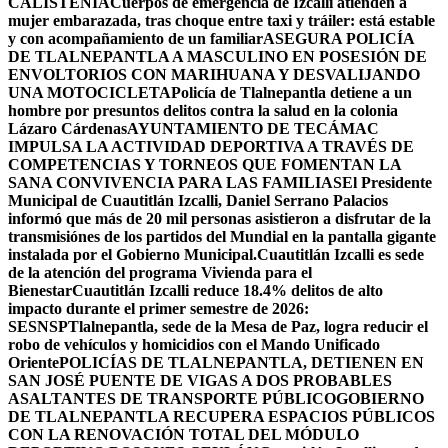
CALISTENIA
Cuerpos de emergencia de Izcalli atienden a
mujer embarazada, tras choque entre taxi y tráiler: está estable
y con acompañamiento de un familiar
ASEGURA POLICÍA
DE TLALNEPANTLA A MASCULINO EN POSESIÓN DE
ENVOLTORIOS CON MARIHUANA Y DESVALIJANDO
UNA MOTOCICLETA
Policía de Tlalnepantla detiene a un
hombre por presuntos delitos contra la salud en la colonia
Lázaro Cárdenas
AYUNTAMIENTO DE TECÁMAC
IMPULSA LA ACTIVIDAD DEPORTIVA A TRAVÉS DE
COMPETENCIAS Y TORNEOS QUE FOMENTAN LA
SANA CONVIVENCIA PARA LAS FAMILIAS
El Presidente
Municipal de Cuautitlán Izcalli, Daniel Serrano Palacios
informó que más de 20 mil personas asistieron a disfrutar de la
transmisiónes de los partidos del Mundial en la pantalla gigante
instalada por el Gobierno Municipal.
Cuautitlán Izcalli es sede
de la atención del programa Vivienda para el
Bienestar
Cuautitlán Izcalli reduce 18.4% delitos de alto
impacto durante el primer semestre de 2026:
SESNSP
Tlalnepantla, sede de la Mesa de Paz, logra reducir el
robo de vehículos y homicidios con el Mando Unificado
Oriente
POLICÍAS DE TLALNEPANTLA, ​DETIENEN EN
SAN JOSÉ PUENTE DE VIGAS A DOS PROBABLES
ASALTANTES DE TRANSPORTE PÚBLICO
GOBIERNO
DE TLALNEPANTLA RECUPERA ESPACIOS PÚBLICOS
CON LA RENOVACIÓN TOTAL DEL MÓDULO