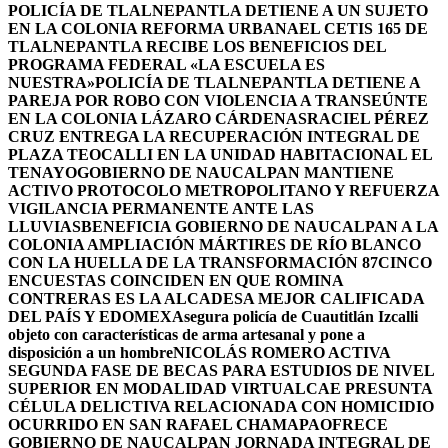
POLICÍA DE TLALNEPANTLA DETIENE A UN SUJETO
EN LA COLONIA REFORMA URBANA
EL CETIS 165 DE
TLALNEPANTLA RECIBE LOS BENEFICIOS DEL
PROGRAMA FEDERAL «LA ESCUELA ES
NUESTRA»
POLICÍA DE TLALNEPANTLA DETIENE A
PAREJA POR ROBO CON VIOLENCIA A TRANSEÚNTE
EN LA COLONIA LÁZARO CÁRDENAS
RACIEL PÉREZ
CRUZ ENTREGA LA RECUPERACIÓN INTEGRAL DE
PLAZA TEOCALLI EN LA UNIDAD HABITACIONAL EL
TENAYO
GOBIERNO DE NAUCALPAN MANTIENE
ACTIVO PROTOCOLO METROPOLITANO Y REFUERZA
VIGILANCIA PERMANENTE ANTE LAS
LLUVIAS
BENEFICIA GOBIERNO DE NAUCALPAN A LA
COLONIA AMPLIACIÓN MÁRTIRES DE RÍO BLANCO
CON LA HUELLA DE LA TRANSFORMACIÓN 87
CINCO
ENCUESTAS COINCIDEN EN QUE ROMINA
CONTRERAS ES LA ALCADESA MEJOR CALIFICADA
DEL PAÍS Y EDOMEX
Asegura policía de Cuautitlán Izcalli
objeto con características de arma artesanal y pone a
disposición a un hombre
NICOLÁS ROMERO ACTIVA
SEGUNDA FASE DE BECAS PARA ESTUDIOS DE NIVEL
SUPERIOR EN MODALIDAD VIRTUAL
CAE PRESUNTA
CÉLULA DELICTIVA RELACIONADA CON HOMICIDIO
OCURRIDO EN SAN RAFAEL CHAMAPA
OFRECE
GOBIERNO DE NAUCALPAN JORNADA INTEGRAL DE