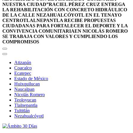
NUESTRA CIUDAD”
RACIEL PÉREZ CRUZ ENTREGA
LA REHABILITACIÓN CON CONCRETO HIDRÁULICO
DE LA CALLE NEZAHUALCÓYOTL EN EL TENAYO
CENTRO
TLALNEPANTLA RECIBE PROPUESTAS
CIUDADANAS PARA FORTALECER EL DEPORTE Y LA
CONVIVENCIA COMUNITARIA
EN NICOLÁS ROMERO
SE TRABAJA CON VALORES Y CUMPLIENDO LOS
COMPROMISOS
Atizapán
Coacalco
Ecatepec
Estado de México
Huixquilucan
Naucalpan
Nicolás Romero
Teoloyucan
Tlalnepantla
Tultitlán
Nezahualcóyotl