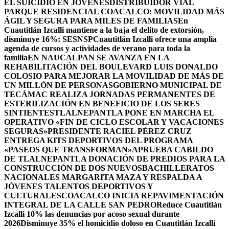
EL SUICIDIO EN JÓVENES
DISTRIBUIDOR VIAL
PARQUE RESIDENCIAL COACALCO: MOVILIDAD MÁS
ÁGIL Y SEGURA PARA MILES DE FAMILIAS
En
Cuautitlán Izcalli mantiene a la baja el delito de extorsión,
disminuye 16%: SESNSP
Cuautitlán Izcalli ofrece una amplia
agenda de cursos y actividades de verano para toda la
familia
EN NAUCALPAN SE AVANZA EN LA
REHABILITACIÓN DEL BOULEVARD LUIS DONALDO
COLOSIO PARA MEJORAR LA MOVILIDAD DE MÁS DE
UN MILLÓN DE PERSONAS
GOBIERNO MUNICIPAL DE
TECÁMAC REALIZA JORNADAS PERMANENTES DE
ESTERILIZACIÓN EN BENEFICIO DE LOS SERES
SINTIENTES
TLALNEPANTLA PONE EN MARCHA EL
OPERATIVO «FIN DE CICLO ESCOLAR Y VACACIONES
SEGURAS»
PRESIDENTE RACIEL PÉREZ CRUZ
ENTREGA KITS DEPORTIVOS DEL PROGRAMA
«PASEOS QUE TRANSFORMAN»
APRUEBA CABILDO
DE TLALNEPANTLA DONACIÓN DE PREDIOS PARA LA
CONSTRUCCIÓN DE DOS NUEVOSBACHILLERATOS
NACIONALES MARGARITA MAZA Y RESPALDA A
JÓVENES TALENTOS DEPORTIVOS Y
CULTURALES
COACALCO INICIA REPAVIMENTACIÓN
INTEGRAL DE LA CALLE SAN PEDRO
Reduce Cuautitlán
Izcalli 10% las denuncias por acoso sexual durante
2026
Disminuye 35% el homicidio doloso en Cuautitlán Izcalli