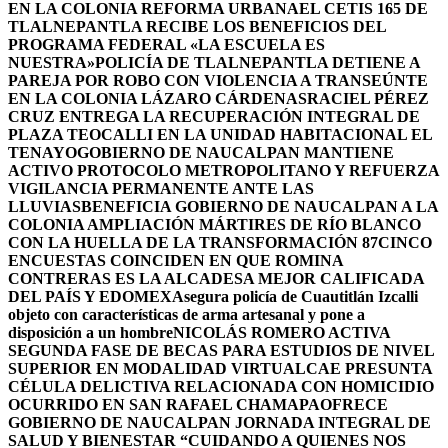
EN LA COLONIA REFORMA URBANA
EL CETIS 165 DE
TLALNEPANTLA RECIBE LOS BENEFICIOS DEL
PROGRAMA FEDERAL «LA ESCUELA ES
NUESTRA»
POLICÍA DE TLALNEPANTLA DETIENE A
PAREJA POR ROBO CON VIOLENCIA A TRANSEÚNTE
EN LA COLONIA LÁZARO CÁRDENAS
RACIEL PÉREZ
CRUZ ENTREGA LA RECUPERACIÓN INTEGRAL DE
PLAZA TEOCALLI EN LA UNIDAD HABITACIONAL EL
TENAYO
GOBIERNO DE NAUCALPAN MANTIENE
ACTIVO PROTOCOLO METROPOLITANO Y REFUERZA
VIGILANCIA PERMANENTE ANTE LAS
LLUVIAS
BENEFICIA GOBIERNO DE NAUCALPAN A LA
COLONIA AMPLIACIÓN MÁRTIRES DE RÍO BLANCO
CON LA HUELLA DE LA TRANSFORMACIÓN 87
CINCO
ENCUESTAS COINCIDEN EN QUE ROMINA
CONTRERAS ES LA ALCADESA MEJOR CALIFICADA
DEL PAÍS Y EDOMEX
Asegura policía de Cuautitlán Izcalli
objeto con características de arma artesanal y pone a
disposición a un hombre
NICOLÁS ROMERO ACTIVA
SEGUNDA FASE DE BECAS PARA ESTUDIOS DE NIVEL
SUPERIOR EN MODALIDAD VIRTUAL
CAE PRESUNTA
CÉLULA DELICTIVA RELACIONADA CON HOMICIDIO
OCURRIDO EN SAN RAFAEL CHAMAPA
OFRECE
GOBIERNO DE NAUCALPAN JORNADA INTEGRAL DE
SALUD Y BIENESTAR “CUIDANDO A QUIENES NOS