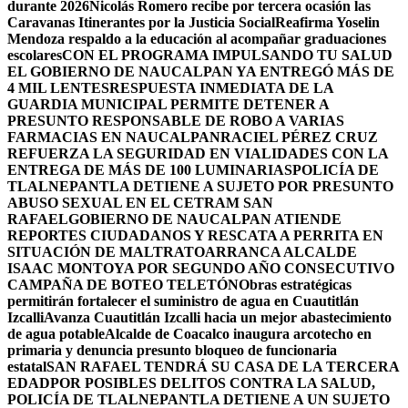
durante 2026
Nicolás Romero recibe por tercera ocasión las
Caravanas Itinerantes por la Justicia Social
Reafirma Yoselin
Mendoza respaldo a la educación al acompañar graduaciones
escolares
CON EL PROGRAMA IMPULSANDO TU SALUD
EL GOBIERNO DE NAUCALPAN YA ENTREGÓ MÁS DE
4 MIL LENTES
RESPUESTA INMEDIATA DE LA
GUARDIA MUNICIPAL PERMITE DETENER A
PRESUNTO RESPONSABLE DE ROBO A VARIAS
FARMACIAS EN NAUCALPAN
RACIEL PÉREZ CRUZ
REFUERZA LA SEGURIDAD EN VIALIDADES CON LA
ENTREGA DE MÁS DE 100 LUMINARIAS
POLICÍA DE
TLALNEPANTLA DETIENE A SUJETO POR PRESUNTO
ABUSO SEXUAL EN EL CETRAM SAN
RAFAEL
GOBIERNO DE NAUCALPAN ATIENDE
REPORTES CIUDADANOS Y RESCATA A PERRITA EN
SITUACIÓN DE MALTRATO
ARRANCA ALCALDE
ISAAC MONTOYA POR SEGUNDO AÑO CONSECUTIVO
CAMPAÑA DE BOTEO TELETÓN
Obras estratégicas
permitirán fortalecer el suministro de agua en Cuautitlán
Izcalli
Avanza Cuautitlán Izcalli hacia un mejor abastecimiento
de agua potable
Alcalde de Coacalco inaugura arcotecho en
primaria y denuncia presunto bloqueo de funcionaria
estatal
SAN RAFAEL TENDRÁ SU CASA DE LA TERCERA
EDAD
POR POSIBLES DELITOS CONTRA LA SALUD,
POLICÍA DE TLALNEPANTLA DETIENE A UN SUJETO