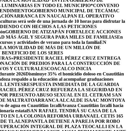
 PARA LA MOVILIDAD
*INVITA GOBIERNO DE
 LUMINARIAS EN TODO EL MUNICIPIO*
CONVENIO
RENDIMIENTO
GOBIERNO MUNICIPAL DE TECÁMAC
ACIÓN
ARRANCA EN NAUCALPAN EL OPERATIVO
culturas será sede de una jornada de 10 horas para disfrutar la
DIENDO CON HECHOS A LAS PETICIONES
ión
GOBIERNO DE ATIZAPÁN FORTALECE ACCIONES
D MÁS ÁGIL Y SEGURA PARA MILES DE FAMILIAS
En
cursos y actividades de verano para toda la familia
EN
LA MOVILIDAD DE MÁS DE UN MILLÓN DE
BENEFICIO DE LOS SERES
URAS»
PRESIDENTE RACIEL PÉREZ CRUZ ENTREGA
NACIÓN DE PREDIOS PARA LA CONSTRUCCIÓN DE
VOS Y CULTURALES
COACALCO INICIA
 durante 2026
Disminuye 35% el homicidio doloso en Cuautitlán
doza respaldo a la educación al acompañar graduaciones
IL LENTES
RESPUESTA INMEDIATA DE LA GUARDIA
RACIEL PÉREZ CRUZ REFUERZA LA SEGURIDAD EN
 POR PRESUNTO ABUSO SEXUAL EN EL CETRAM SAN
 DE MALTRATO
ARRANCA ALCALDE ISAAC MONTOYA
ro de agua en Cuautitlán Izcalli
Avanza Cuautitlán Izcalli hacia
onaria estatal
SAN RAFAEL TENDRÁ SU CASA DE LA
JETO EN LA COLONIA REFORMA URBANA
EL CETIS 165
 DE TLALNEPANTLA DETIENE A PAREJA POR ROBO
UPERACIÓN INTEGRAL DE PLAZA TEOCALLI EN LA