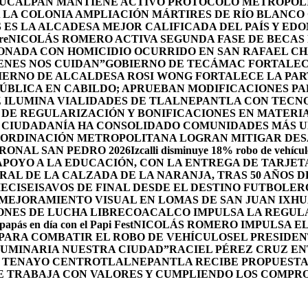
UCALPAN MANTIENE ACTIVO PROTOCOLO METROPOLI
 LA COLONIA AMPLIACIÓN MÁRTIRES DE RÍO BLANCO
ES LA ALCADESA MEJOR CALIFICADA DEL PAÍS Y ED
re
NICOLÁS ROMERO ACTIVA SEGUNDA FASE DE BECAS 
IONADA CON HOMICIDIO OCURRIDO EN SAN RAFAEL C
ENES NOS CUIDAN”
GOBIERNO DE TECÁMAC FORTALECE
IERNO DE ALCALDESA ROSI WONG FORTALECE LA PAR
PÚBLICA EN CABILDO; APRUEBAN MODIFICACIONES P
Z ILUMINA VIALIDADES DE TLALNEPANTLA CON TECN
DE REGULARIZACIÓN Y BONIFICACIONES EN MATERIA
 CIUDADANÍA HA CONSOLIDADO COMUNIDADES MÁS UN
OORDINACIÓN METROPOLITANA LOGRAN MITIGAR DESA
RONAL SAN PEDRO 2026
Izcalli disminuye 18% robo de vehícul
POYO A LA EDUCACIÓN, CON LA ENTREGA DE TARJETA
RAL DE LA CALZADA DE LA NARANJA, TRAS 50 AÑOS 
DIECISEISAVOS DE FINAL DESDE EL DESTINO FUTBOLE
MEJORAMIENTO VISUAL EN LOMAS DE SAN JUAN IXH
ONES DE LUCHA LIBRE
COACALCO IMPULSA LA REGULA
 papás en día con el Papi Fest
NICOLÁS ROMERO IMPULSA E
 PARA COMBATIR EL ROBO DE VEHÍCULOS
EL PRESIDEN
UMINARIA NUESTRA CIUDAD”
RACIEL PÉREZ CRUZ E
L TENAYO CENTRO
TLALNEPANTLA RECIBE PROPUESTA
E TRABAJA CON VALORES Y CUMPLIENDO LOS COMPR