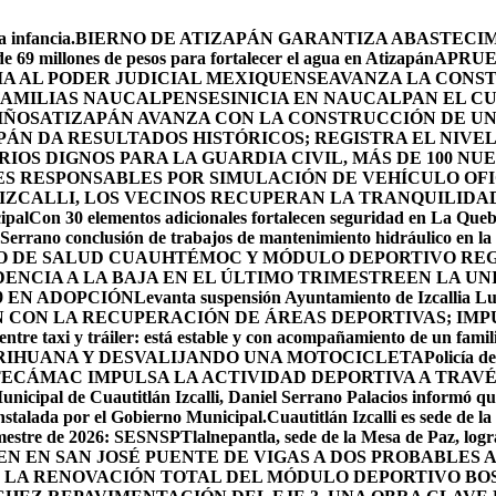
 infancia.
BIERNO DE ATIZAPÁN GARANTIZA ABASTECIMI
e 69 millones de pesos para fortalecer el agua en Atizapán
APRUE
A AL PODER JUDICIAL MEXIQUENSE
AVANZA LA CONS
 FAMILIAS NAUCALPENSES
INICIA EN NAUCALPAN EL C
IÑOS
ATIZAPÁN AVANZA CON LA CONSTRUCCIÓN DE UN 
PÁN DA RESULTADOS HISTÓRICOS; REGISTRA EL NIVE
OS DIGNOS PARA LA GUARDIA CIVIL, MÁS DE 100 NU
ES RESPONSABLES POR SIMULACIÓN DE VEHÍCULO OF
IZCALLI, LOS VECINOS RECUPERAN LA TRANQUILIDA
ipal
Con 30 elementos adicionales fortalecen seguridad en La Que
Serrano conclusión de trabajos de mantenimiento hidráulico en la 
RO DE SALUD CUAUHTÉMOC Y MÓDULO DEPORTIVO
REG
ENCIA A LA BAJA EN EL ÚLTIMO TRIMESTRE
EN LA UN
9 EN ADOPCIÓN
Levanta suspensión Ayuntamiento de Izcallia Lu
CON LA RECUPERACIÓN DE ÁREAS DEPORTIVAS; IMPU
ntre taxi y tráiler: está estable y con acompañamiento de un famil
RIHUANA Y DESVALIJANDO UNA MOTOCICLETA
Policía d
ECÁMAC IMPULSA LA ACTIVIDAD DEPORTIVA A TRAV
unicipal de Cuautitlán Izcalli, Daniel Serrano Palacios informó que
instalada por el Gobierno Municipal.
Cuautitlán Izcalli es sede de 
semestre de 2026: SESNSP
Tlalnepantla, sede de la Mesa de Paz, log
NEN EN SAN JOSÉ PUENTE DE VIGAS A DOS PROBABLES
 LA RENOVACIÓN TOTAL DEL MÓDULO DEPORTIVO BO