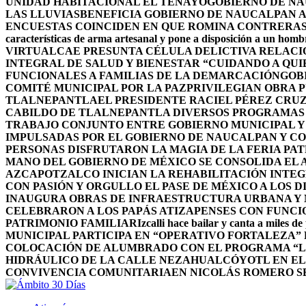
UNIDAD HABITACIONAL EL TENAYO
GOBIERNO DE NA
LAS LLUVIAS
BENEFICIA GOBIERNO DE NAUCALPAN A
ENCUESTAS COINCIDEN EN QUE ROMINA CONTRERAS 
características de arma artesanal y pone a disposición a un homb
VIRTUAL
CAE PRESUNTA CÉLULA DELICTIVA RELAC
INTEGRAL DE SALUD Y BIENESTAR “CUIDANDO A QUI
FUNCIONALES A FAMILIAS DE LA DEMARCACIÓN
GOB
COMITÉ MUNICIPAL POR LA PAZ
PRIVILEGIAN OBRA 
TLALNEPANTLA
EL PRESIDENTE RACIEL PÉREZ CRU
CABILDO DE TLALNEPANTLA DIVERSOS PROGRAMAS 
TRABAJO CONJUNTO ENTRE GOBIERNO MUNICIPAL Y
IMPULSADAS POR EL GOBIERNO DE NAUCALPAN Y C
PERSONAS DISFRUTARON LA MAGIA DE LA FERIA PAT
MANO DEL GOBIERNO DE MÉXICO SE CONSOLIDA EL A
AZCAPOTZALCO INICIAN LA REHABILITACIÓN INTEG
CON PASIÓN Y ORGULLO EL PASE DE MÉXICO A LOS 
INAUGURA OBRAS DE INFRAESTRUCTURA URBANA Y 
CELEBRARON A LOS PAPÁS ATIZAPENSES CON FUNCI
PATRIMONIO FAMILIAR
Izcalli hace bailar y canta a miles de
MUNICIPAL PARTICIPA EN “OPERATIVO FORTALEZA”
COLOCACIÓN DE ALUMBRADO CON EL PROGRAMA “L
HIDRÁULICO DE LA CALLE NEZAHUALCÓYOTL EN E
CONVIVENCIA COMUNITARIA
EN NICOLÁS ROMERO S