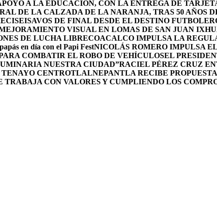
POYO A LA EDUCACIÓN, CON LA ENTREGA DE TARJETA
RAL DE LA CALZADA DE LA NARANJA, TRAS 50 AÑOS 
DIECISEISAVOS DE FINAL DESDE EL DESTINO FUTBOLE
MEJORAMIENTO VISUAL EN LOMAS DE SAN JUAN IXH
ONES DE LUCHA LIBRE
COACALCO IMPULSA LA REGULA
 papás en día con el Papi Fest
NICOLÁS ROMERO IMPULSA E
 PARA COMBATIR EL ROBO DE VEHÍCULOS
EL PRESIDEN
UMINARIA NUESTRA CIUDAD”
RACIEL PÉREZ CRUZ E
L TENAYO CENTRO
TLALNEPANTLA RECIBE PROPUESTA
E TRABAJA CON VALORES Y CUMPLIENDO LOS COMPR