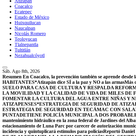
Atizapán
Coacalco
Ecatepec
Estado de México
Huixquilucan
Naucalpan
Nicolás Romero
Teoloyucan
Tlalnepantla
Tultitlán
Nezahualcóyotl
Sáb. Ago 8th, 2026
Resumen
En Coacalco, la prevención también se aprende desde la
HABITANTES*
Atizapán dice SÍ a la paz y NO a las armas
Más d
SUELO PARA CASA DE CULTURA Y RESPALDA REFORM
LA MOVILIDAD Y LA CALIDAD DE VIDA DE MILES DE
FOMENTAR LA CULTURA DEL AGUA ENTRE NIÑAS Y N
ATIZAPENSES
*ESTRATEGIA DE SEGURIDAD DE ATIZA
ESTRATEGIA DE SEGURIDAD EN TECÁMAC CON SALARI
PUNTA
DETIENE POLICÍA MUNICIPAL A DOS PROBABL
mantenimiento hidráulico en la zona federal de Jardines del Alba
estacionamiento de Luna Parc por carecer de autorización munic
incidencia y quintuplicará estímulos para policías
Reportó Daniel 