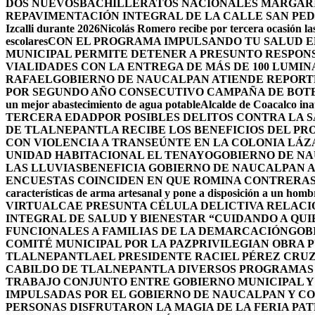
DOS NUEVOSBACHILLERATOS NACIONALES MARGARIT
REPAVIMENTACIÓN INTEGRAL DE LA CALLE SAN PE
Izcalli durante 2026
Nicolás Romero recibe por tercera ocasión las
escolares
CON EL PROGRAMA IMPULSANDO TU SALUD EL
MUNICIPAL PERMITE DETENER A PRESUNTO RESPON
VIALIDADES CON LA ENTREGA DE MÁS DE 100 LUMIN
RAFAEL
GOBIERNO DE NAUCALPAN ATIENDE REPORTE
POR SEGUNDO AÑO CONSECUTIVO CAMPAÑA DE BOT
un mejor abastecimiento de agua potable
Alcalde de Coacalco ina
TERCERA EDAD
POR POSIBLES DELITOS CONTRA LA 
DE TLALNEPANTLA RECIBE LOS BENEFICIOS DEL PR
CON VIOLENCIA A TRANSEÚNTE EN LA COLONIA LÁ
UNIDAD HABITACIONAL EL TENAYO
GOBIERNO DE NA
LAS LLUVIAS
BENEFICIA GOBIERNO DE NAUCALPAN A
ENCUESTAS COINCIDEN EN QUE ROMINA CONTRERAS 
características de arma artesanal y pone a disposición a un homb
VIRTUAL
CAE PRESUNTA CÉLULA DELICTIVA RELAC
INTEGRAL DE SALUD Y BIENESTAR “CUIDANDO A QUI
FUNCIONALES A FAMILIAS DE LA DEMARCACIÓN
GOB
COMITÉ MUNICIPAL POR LA PAZ
PRIVILEGIAN OBRA 
TLALNEPANTLA
EL PRESIDENTE RACIEL PÉREZ CRU
CABILDO DE TLALNEPANTLA DIVERSOS PROGRAMAS 
TRABAJO CONJUNTO ENTRE GOBIERNO MUNICIPAL Y
IMPULSADAS POR EL GOBIERNO DE NAUCALPAN Y C
PERSONAS DISFRUTARON LA MAGIA DE LA FERIA PAT