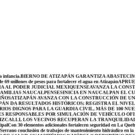
 infancia.
BIERNO DE ATIZAPÁN GARANTIZA ABASTECIMI
e 69 millones de pesos para fortalecer el agua en Atizapán
APRUE
A AL PODER JUDICIAL MEXIQUENSE
AVANZA LA CONS
 FAMILIAS NAUCALPENSES
INICIA EN NAUCALPAN EL C
IÑOS
ATIZAPÁN AVANZA CON LA CONSTRUCCIÓN DE UN 
PÁN DA RESULTADOS HISTÓRICOS; REGISTRA EL NIVE
OS DIGNOS PARA LA GUARDIA CIVIL, MÁS DE 100 NU
ES RESPONSABLES POR SIMULACIÓN DE VEHÍCULO OF
IZCALLI, LOS VECINOS RECUPERAN LA TRANQUILIDA
ipal
Con 30 elementos adicionales fortalecen seguridad en La Que
Serrano conclusión de trabajos de mantenimiento hidráulico en la 