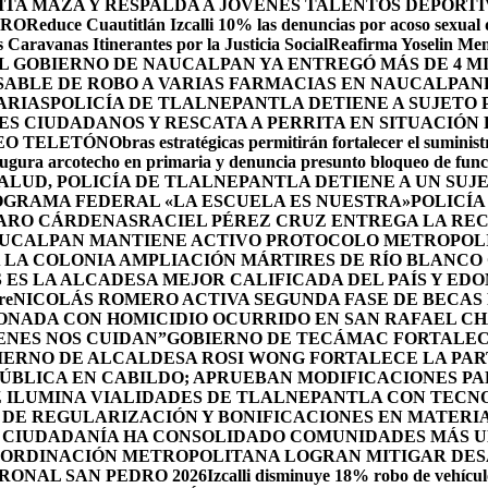
A MAZA Y RESPALDA A JÓVENES TALENTOS DEPORTI
DRO
Reduce Cuautitlán Izcalli 10% las denuncias por acoso sexual
 Caravanas Itinerantes por la Justicia Social
Reafirma Yoselin Men
 GOBIERNO DE NAUCALPAN YA ENTREGÓ MÁS DE 4 M
SABLE DE ROBO A VARIAS FARMACIAS EN NAUCALPAN
ARIAS
POLICÍA DE TLALNEPANTLA DETIENE A SUJETO
S CIUDADANOS Y RESCATA A PERRITA EN SITUACIÓN
EO TELETÓN
Obras estratégicas permitirán fortalecer el suminist
ugura arcotecho en primaria y denuncia presunto bloqueo de funci
SALUD, POLICÍA DE TLALNEPANTLA DETIENE A UN SU
OGRAMA FEDERAL «LA ESCUELA ES NUESTRA»
POLICÍA
ZARO CÁRDENAS
RACIEL PÉREZ CRUZ ENTREGA LA REC
UCALPAN MANTIENE ACTIVO PROTOCOLO METROPOLI
 LA COLONIA AMPLIACIÓN MÁRTIRES DE RÍO BLANCO
ES LA ALCADESA MEJOR CALIFICADA DEL PAÍS Y ED
re
NICOLÁS ROMERO ACTIVA SEGUNDA FASE DE BECAS 
IONADA CON HOMICIDIO OCURRIDO EN SAN RAFAEL C
ENES NOS CUIDAN”
GOBIERNO DE TECÁMAC FORTALECE
IERNO DE ALCALDESA ROSI WONG FORTALECE LA PAR
PÚBLICA EN CABILDO; APRUEBAN MODIFICACIONES P
Z ILUMINA VIALIDADES DE TLALNEPANTLA CON TECN
DE REGULARIZACIÓN Y BONIFICACIONES EN MATERIA
 CIUDADANÍA HA CONSOLIDADO COMUNIDADES MÁS UN
OORDINACIÓN METROPOLITANA LOGRAN MITIGAR DESA
RONAL SAN PEDRO 2026
Izcalli disminuye 18% robo de vehícul