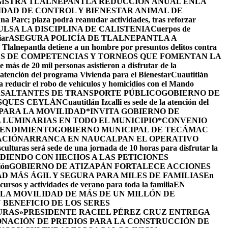
ISTRA TLALNEPANTLA REDUCCIÓN ANUAL ENLA
IDAD DE CONTROL Y BIENESTAR ANIMAL DE
na Parc; plaza podrá reanudar actividades, tras reforzar
LSA LA DISCIPLINA DE CALISTENIA
Cuerpos de
iar
ASEGURA POLICÍA DE TLALNEPANTLA A
e Tlalnepantla detiene a un hombre por presuntos delitos contra
ÉS DE COMPETENCIAS Y TORNEOS QUE FOMENTAN LA
 más de 20 mil personas asistieron a disfrutar de la
la atención del programa Vivienda para el Bienestar
Cuautitlán
ra reducir el robo de vehículos y homicidios con el Mando
 ASALTANTES DE TRANSPORTE PÚBLICO
GOBIERNO DE
SQUES CEYLÁN
Cuautitlán Izcalli es sede de la atención del
 PARA LA MOVILIDAD
*INVITA GOBIERNO DE
 LUMINARIAS EN TODO EL MUNICIPIO*
CONVENIO
RENDIMIENTO
GOBIERNO MUNICIPAL DE TECÁMAC
ACIÓN
ARRANCA EN NAUCALPAN EL OPERATIVO
culturas será sede de una jornada de 10 horas para disfrutar la
DIENDO CON HECHOS A LAS PETICIONES
ión
GOBIERNO DE ATIZAPÁN FORTALECE ACCIONES
D MÁS ÁGIL Y SEGURA PARA MILES DE FAMILIAS
En
cursos y actividades de verano para toda la familia
EN
LA MOVILIDAD DE MÁS DE UN MILLÓN DE
BENEFICIO DE LOS SERES
URAS»
PRESIDENTE RACIEL PÉREZ CRUZ ENTREGA
NACIÓN DE PREDIOS PARA LA CONSTRUCCIÓN DE