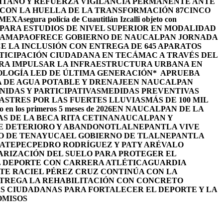
TANO Y REFUERZA VIGILANCIA PERMANENTE ANTE
 CON LA HUELLA DE LA TRANSFORMACIÓN 87
CINCO
OMEX
Asegura policía de Cuautitlán Izcalli objeto con
PARA ESTUDIOS DE NIVEL SUPERIOR EN MODALIDAD
HAMAPA
OFRECE GOBIERNO DE NAUCALPAN JORNADA
 LA INCLUSIÓN CON ENTREGA DE 645 APARATOS
TICIPACIÓN CIUDADANA EN TECÁMAC A TRAVÉS DEL
ARA IMPULSAR LA INFRAESTRUCTURA URBANA EN
OLOGÍA LED DE ÚLTIMA GENERACIÓN*
APRUEBA
 DE AGUA POTABLE Y DRENAJE
EN NAUCALPAN
IDAS Y PARTICIPATIVAS
MEDIDAS PREVENTIVAS
STRES POR LAS FUERTES LLUVIAS
MÁS DE 100 MIL
o en los primeros 5 meses de 2026
EN NAUCALPAN DE LA
S DE LA BECA RITA CETINA
NAUCALPAN Y
DE DETERIORO Y ABANDONO
TLALNEPANTLA VIVE
RO DE TENAYUCA
EL GOBIERNO DE TLALNEPANTLA
UATEPEC
PEDRO RODRÍGUEZ Y PATY ARÉVALO
RIZACIÓN DEL SUELO PARA PROTEGER EL
L DEPORTE CON CARRERA ATLÉTICA
GUARDIA
TE RACIEL PÉREZ CRUZ CONTINÚA CON LA
NTREGA LA REHABILITACIÓN CON CONCRETO
S CIUDADANAS PARA FORTALECER EL DEPORTE Y LA
OMISOS