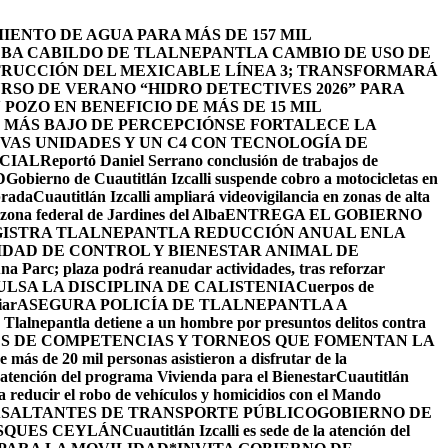
ENTO DE AGUA PARA MÁS DE 157 MIL
BA CABILDO DE TLALNEPANTLA CAMBIO DE USO DE
TRUCCIÓN DEL MEXICABLE LÍNEA 3; TRANSFORMARÁ
URSO DE VERANO “HIDRO DETECTIVES 2026” PARA
POZO EN BENEFICIO DE MÁS DE 15 MIL
L MÁS BAJO DE PERCEPCIÓN
SE FORTALECE LA
EVAS UNIDADES Y UN C4 CON TECNOLOGÍA DE
ICIAL
Reportó Daniel Serrano conclusión de trabajos de
D
Gobierno de Cuautitlán Izcalli suspende cobro a motocicletas en
brada
Cuautitlán Izcalli ampliará videovigilancia en zonas de alta
zona federal de Jardines del Alba
ENTREGA EL GOBIERNO
ISTRA TLALNEPANTLA REDUCCIÓN ANUAL ENLA
IDAD DE CONTROL Y BIENESTAR ANIMAL DE
na Parc; plaza podrá reanudar actividades, tras reforzar
LSA LA DISCIPLINA DE CALISTENIA
Cuerpos de
iar
ASEGURA POLICÍA DE TLALNEPANTLA A
e Tlalnepantla detiene a un hombre por presuntos delitos contra
ÉS DE COMPETENCIAS Y TORNEOS QUE FOMENTAN LA
 más de 20 mil personas asistieron a disfrutar de la
la atención del programa Vivienda para el Bienestar
Cuautitlán
ra reducir el robo de vehículos y homicidios con el Mando
 ASALTANTES DE TRANSPORTE PÚBLICO
GOBIERNO DE
SQUES CEYLÁN
Cuautitlán Izcalli es sede de la atención del