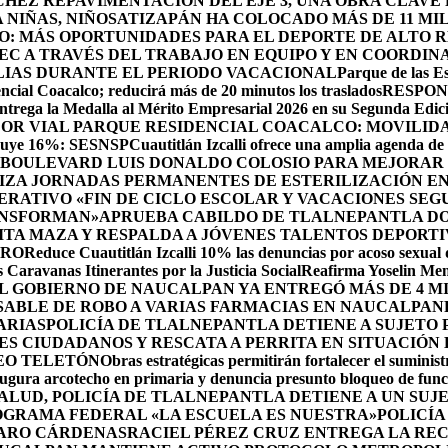
HEZ REPAVIMENTACIÓN DEL EJE 3, UNA OBRA CLAVE
NIÑAS, NIÑOS
ATIZAPÁN HA COLOCADO MÁS DE 11 MIL
O: MÁS OPORTUNIDADES PARA EL DEPORTE DE ALTO 
EC A TRAVÉS DEL TRABAJO EN EQUIPO Y EN COORDIN
ILIAS DURANTE EL PERIODO VACACIONAL
Parque de las Es
cial Coacalco; reducirá más de 20 minutos los traslados
RESPON
rega la Medalla al Mérito Empresarial 2026 en su Segunda Edic
DOR VIAL PARQUE RESIDENCIAL COACALCO: MOVILIDA
sminuye 16%: SESNSP
Cuautitlán Izcalli ofrece una amplia agenda de 
 BOULEVARD LUIS DONALDO COLOSIO PARA MEJORAR 
ZA JORNADAS PERMANENTES DE ESTERILIZACIÓN EN 
RATIVO «FIN DE CICLO ESCOLAR Y VACACIONES SEG
ANSFORMAN»
APRUEBA CABILDO DE TLALNEPANTLA DO
A MAZA Y RESPALDA A JÓVENES TALENTOS DEPORTI
DRO
Reduce Cuautitlán Izcalli 10% las denuncias por acoso sexual
 Caravanas Itinerantes por la Justicia Social
Reafirma Yoselin Men
 GOBIERNO DE NAUCALPAN YA ENTREGÓ MÁS DE 4 M
SABLE DE ROBO A VARIAS FARMACIAS EN NAUCALPAN
ARIAS
POLICÍA DE TLALNEPANTLA DETIENE A SUJETO
S CIUDADANOS Y RESCATA A PERRITA EN SITUACIÓN
EO TELETÓN
Obras estratégicas permitirán fortalecer el suminist
ugura arcotecho en primaria y denuncia presunto bloqueo de funci
SALUD, POLICÍA DE TLALNEPANTLA DETIENE A UN SU
OGRAMA FEDERAL «LA ESCUELA ES NUESTRA»
POLICÍA
ZARO CÁRDENAS
RACIEL PÉREZ CRUZ ENTREGA LA REC