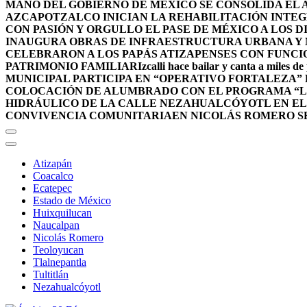
MANO DEL GOBIERNO DE MÉXICO SE CONSOLIDA EL A
AZCAPOTZALCO INICIAN LA REHABILITACIÓN INTEG
CON PASIÓN Y ORGULLO EL PASE DE MÉXICO A LOS 
INAUGURA OBRAS DE INFRAESTRUCTURA URBANA Y 
CELEBRARON A LOS PAPÁS ATIZAPENSES CON FUNCI
PATRIMONIO FAMILIAR
Izcalli hace bailar y canta a miles de
MUNICIPAL PARTICIPA EN “OPERATIVO FORTALEZA”
COLOCACIÓN DE ALUMBRADO CON EL PROGRAMA “L
HIDRÁULICO DE LA CALLE NEZAHUALCÓYOTL EN E
CONVIVENCIA COMUNITARIA
EN NICOLÁS ROMERO S
Atizapán
Coacalco
Ecatepec
Estado de México
Huixquilucan
Naucalpan
Nicolás Romero
Teoloyucan
Tlalnepantla
Tultitlán
Nezahualcóyotl