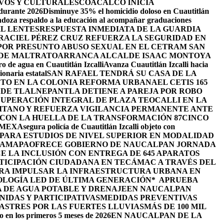
VOS Y CULTURALES
COACALCO INICIA
 durante 2026
Disminuye 35% el homicidio doloso en Cuautitlán
doza respaldo a la educación al acompañar graduaciones
IL LENTES
RESPUESTA INMEDIATA DE LA GUARDIA
RACIEL PÉREZ CRUZ REFUERZA LA SEGURIDAD EN
 POR PRESUNTO ABUSO SEXUAL EN EL CETRAM SAN
 DE MALTRATO
ARRANCA ALCALDE ISAAC MONTOYA
ro de agua en Cuautitlán Izcalli
Avanza Cuautitlán Izcalli hacia
onaria estatal
SAN RAFAEL TENDRÁ SU CASA DE LA
JETO EN LA COLONIA REFORMA URBANA
EL CETIS 165
 DE TLALNEPANTLA DETIENE A PAREJA POR ROBO
UPERACIÓN INTEGRAL DE PLAZA TEOCALLI EN LA
TANO Y REFUERZA VIGILANCIA PERMANENTE ANTE
 CON LA HUELLA DE LA TRANSFORMACIÓN 87
CINCO
OMEX
Asegura policía de Cuautitlán Izcalli objeto con
PARA ESTUDIOS DE NIVEL SUPERIOR EN MODALIDAD
HAMAPA
OFRECE GOBIERNO DE NAUCALPAN JORNADA
 LA INCLUSIÓN CON ENTREGA DE 645 APARATOS
TICIPACIÓN CIUDADANA EN TECÁMAC A TRAVÉS DEL
ARA IMPULSAR LA INFRAESTRUCTURA URBANA EN
OLOGÍA LED DE ÚLTIMA GENERACIÓN*
APRUEBA
 DE AGUA POTABLE Y DRENAJE
EN NAUCALPAN
IDAS Y PARTICIPATIVAS
MEDIDAS PREVENTIVAS
STRES POR LAS FUERTES LLUVIAS
MÁS DE 100 MIL
o en los primeros 5 meses de 2026
EN NAUCALPAN DE LA