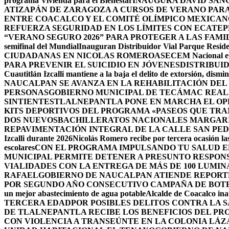
programa Vivienda para el Bienestar
INAUGURA DAVID SÁNC
ATIZAPÁN DE ZARAGOZA A CURSOS DE VERANO PARA 
ENTRE COACALCO Y EL COMITÉ OLÍMPICO MEXICAN
REFUERZA SEGURIDAD EN LOS LÍMITES CON ECATEP
“VERANO SEGURO 2026” PARA PROTEGER A LAS FAM
semifinal del Mundial
Inauguran Distribuidor Vial Parque Residen
CIUDADANAS EN NICOLAS ROMERO
ASECEM Nacional ent
PARA PREVENIR EL SUICIDIO EN JÓVENES
DISTRIBUI
Cuautitlán Izcalli mantiene a la baja el delito de extorsión, di
NAUCALPAN SE AVANZA EN LA REHABILITACIÓN DEL
PERSONAS
GOBIERNO MUNICIPAL DE TECÁMAC REALI
SINTIENTES
TLALNEPANTLA PONE EN MARCHA EL OPE
KITS DEPORTIVOS DEL PROGRAMA «PASEOS QUE TR
DOS NUEVOSBACHILLERATOS NACIONALES MARGARIT
REPAVIMENTACIÓN INTEGRAL DE LA CALLE SAN PE
Izcalli durante 2026
Nicolás Romero recibe por tercera ocasión las
escolares
CON EL PROGRAMA IMPULSANDO TU SALUD EL
MUNICIPAL PERMITE DETENER A PRESUNTO RESPON
VIALIDADES CON LA ENTREGA DE MÁS DE 100 LUMIN
RAFAEL
GOBIERNO DE NAUCALPAN ATIENDE REPORTE
POR SEGUNDO AÑO CONSECUTIVO CAMPAÑA DE BOT
un mejor abastecimiento de agua potable
Alcalde de Coacalco ina
TERCERA EDAD
POR POSIBLES DELITOS CONTRA LA 
DE TLALNEPANTLA RECIBE LOS BENEFICIOS DEL PR
CON VIOLENCIA A TRANSEÚNTE EN LA COLONIA LÁ