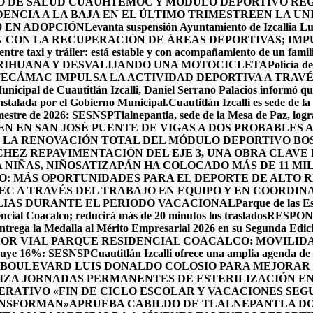
RO DE SALUD CUAUHTÉMOC Y MÓDULO DEPORTIVO
REG
ENCIA A LA BAJA EN EL ÚLTIMO TRIMESTRE
EN LA UN
9 EN ADOPCIÓN
Levanta suspensión Ayuntamiento de Izcallia Lu
CON LA RECUPERACIÓN DE ÁREAS DEPORTIVAS; IMPU
ntre taxi y tráiler: está estable y con acompañamiento de un famil
RIHUANA Y DESVALIJANDO UNA MOTOCICLETA
Policía d
ECÁMAC IMPULSA LA ACTIVIDAD DEPORTIVA A TRAV
unicipal de Cuautitlán Izcalli, Daniel Serrano Palacios informó que
instalada por el Gobierno Municipal.
Cuautitlán Izcalli es sede de 
semestre de 2026: SESNSP
Tlalnepantla, sede de la Mesa de Paz, log
NEN EN SAN JOSÉ PUENTE DE VIGAS A DOS PROBABLES
 LA RENOVACIÓN TOTAL DEL MÓDULO DEPORTIVO BO
HEZ REPAVIMENTACIÓN DEL EJE 3, UNA OBRA CLAVE
NIÑAS, NIÑOS
ATIZAPÁN HA COLOCADO MÁS DE 11 MIL
O: MÁS OPORTUNIDADES PARA EL DEPORTE DE ALTO 
EC A TRAVÉS DEL TRABAJO EN EQUIPO Y EN COORDIN
ILIAS DURANTE EL PERIODO VACACIONAL
Parque de las Es
cial Coacalco; reducirá más de 20 minutos los traslados
RESPON
rega la Medalla al Mérito Empresarial 2026 en su Segunda Edic
DOR VIAL PARQUE RESIDENCIAL COACALCO: MOVILIDA
sminuye 16%: SESNSP
Cuautitlán Izcalli ofrece una amplia agenda de 
 BOULEVARD LUIS DONALDO COLOSIO PARA MEJORAR 
ZA JORNADAS PERMANENTES DE ESTERILIZACIÓN EN 
RATIVO «FIN DE CICLO ESCOLAR Y VACACIONES SEG
ANSFORMAN»
APRUEBA CABILDO DE TLALNEPANTLA DO