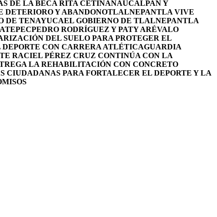
S DE LA BECA RITA CETINA
NAUCALPAN Y
DE DETERIORO Y ABANDONO
TLALNEPANTLA VIVE
RO DE TENAYUCA
EL GOBIERNO DE TLALNEPANTLA
UATEPEC
PEDRO RODRÍGUEZ Y PATY ARÉVALO
RIZACIÓN DEL SUELO PARA PROTEGER EL
L DEPORTE CON CARRERA ATLÉTICA
GUARDIA
TE RACIEL PÉREZ CRUZ CONTINÚA CON LA
NTREGA LA REHABILITACIÓN CON CONCRETO
S CIUDADANAS PARA FORTALECER EL DEPORTE Y LA
OMISOS