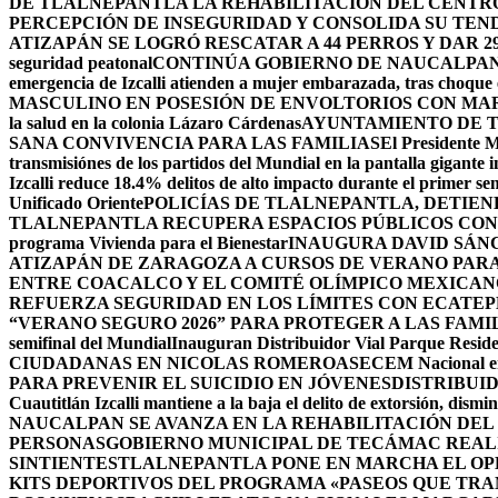
DE TLALNEPANTLA LA REHABILITACIÓN DEL CENT
PERCEPCIÓN DE INSEGURIDAD Y CONSOLIDA SU TEND
ATIZAPÁN SE LOGRÓ RESCATAR A 44 PERROS Y DAR 2
seguridad peatonal
CONTINÚA GOBIERNO DE NAUCALPAN 
emergencia de Izcalli atienden a mujer embarazada, tras choque e
MASCULINO EN POSESIÓN DE ENVOLTORIOS CON MA
la salud en la colonia Lázaro Cárdenas
AYUNTAMIENTO DE T
SANA CONVIVENCIA PARA LAS FAMILIAS
El Presidente M
transmisiónes de los partidos del Mundial en la pantalla gigante 
Izcalli reduce 18.4% delitos de alto impacto durante el primer 
Unificado Oriente
POLICÍAS DE TLALNEPANTLA, ​DETIE
TLALNEPANTLA RECUPERA ESPACIOS PÚBLICOS CON
programa Vivienda para el Bienestar
INAUGURA DAVID SÁNC
ATIZAPÁN DE ZARAGOZA A CURSOS DE VERANO PARA 
ENTRE COACALCO Y EL COMITÉ OLÍMPICO MEXICAN
REFUERZA SEGURIDAD EN LOS LÍMITES CON ECATEP
“VERANO SEGURO 2026” PARA PROTEGER A LAS FAM
semifinal del Mundial
Inauguran Distribuidor Vial Parque Residen
CIUDADANAS EN NICOLAS ROMERO
ASECEM Nacional ent
PARA PREVENIR EL SUICIDIO EN JÓVENES
DISTRIBUI
Cuautitlán Izcalli mantiene a la baja el delito de extorsión, di
NAUCALPAN SE AVANZA EN LA REHABILITACIÓN DEL
PERSONAS
GOBIERNO MUNICIPAL DE TECÁMAC REALI
SINTIENTES
TLALNEPANTLA PONE EN MARCHA EL OPE
KITS DEPORTIVOS DEL PROGRAMA «PASEOS QUE TR