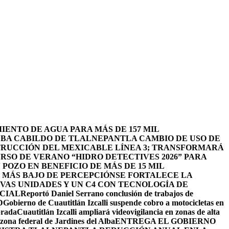
ENTO DE AGUA PARA MÁS DE 157 MIL
BA CABILDO DE TLALNEPANTLA CAMBIO DE USO DE
TRUCCIÓN DEL MEXICABLE LÍNEA 3; TRANSFORMARÁ
URSO DE VERANO “HIDRO DETECTIVES 2026” PARA
POZO EN BENEFICIO DE MÁS DE 15 MIL
L MÁS BAJO DE PERCEPCIÓN
SE FORTALECE LA
EVAS UNIDADES Y UN C4 CON TECNOLOGÍA DE
ICIAL
Reportó Daniel Serrano conclusión de trabajos de
D
Gobierno de Cuautitlán Izcalli suspende cobro a motocicletas en
brada
Cuautitlán Izcalli ampliará videovigilancia en zonas de alta
zona federal de Jardines del Alba
ENTREGA EL GOBIERNO