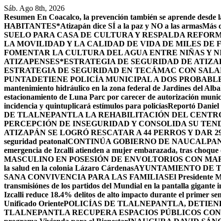
Saltar
Sáb. Ago 8th, 2026
al
Resumen
En Coacalco, la prevención también se aprende desde la
contenido
HABITANTES*
Atizapán dice SÍ a la paz y NO a las armas
Más d
SUELO PARA CASA DE CULTURA Y RESPALDA REFORM
LA MOVILIDAD Y LA CALIDAD DE VIDA DE MILES DE
FOMENTAR LA CULTURA DEL AGUA ENTRE NIÑAS Y N
ATIZAPENSES
*ESTRATEGIA DE SEGURIDAD DE ATIZA
ESTRATEGIA DE SEGURIDAD EN TECÁMAC CON SALARI
PUNTA
DETIENE POLICÍA MUNICIPAL A DOS PROBABL
mantenimiento hidráulico en la zona federal de Jardines del Alba
estacionamiento de Luna Parc por carecer de autorización munic
incidencia y quintuplicará estímulos para policías
Reportó Daniel 
DE TLALNEPANTLA LA REHABILITACIÓN DEL CENT
PERCEPCIÓN DE INSEGURIDAD Y CONSOLIDA SU TEND
ATIZAPÁN SE LOGRÓ RESCATAR A 44 PERROS Y DAR 2
seguridad peatonal
CONTINÚA GOBIERNO DE NAUCALPAN 
emergencia de Izcalli atienden a mujer embarazada, tras choque e
MASCULINO EN POSESIÓN DE ENVOLTORIOS CON MA
la salud en la colonia Lázaro Cárdenas
AYUNTAMIENTO DE T
SANA CONVIVENCIA PARA LAS FAMILIAS
El Presidente M
transmisiónes de los partidos del Mundial en la pantalla gigante 
Izcalli reduce 18.4% delitos de alto impacto durante el primer 
Unificado Oriente
POLICÍAS DE TLALNEPANTLA, ​DETIE
TLALNEPANTLA RECUPERA ESPACIOS PÚBLICOS CON