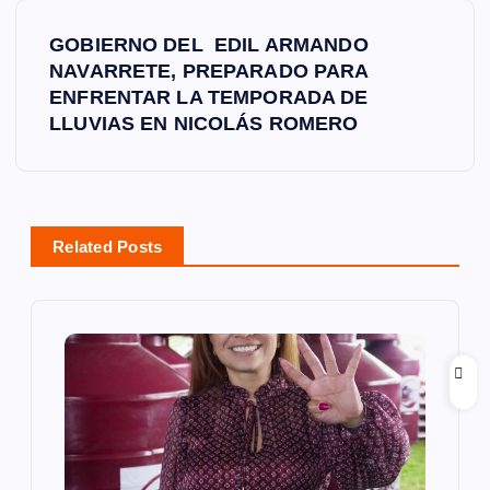
e
GOBIERNO DEL EDIL ARMANDO
g
NAVARRETE, PREPARADO PARA
ENFRENTAR LA TEMPORADA DE
a
LLUVIAS EN NICOLÁS ROMERO
c
i
Related Posts
ó
n
d
e