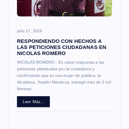
e
n
t
julio 17, 2026
r
RESPONDIENDO CON HECHOS A
LAS PETICIONES CIUDADANAS EN
NICOLAS ROMERO
a
NICOLÁS ROMERO.- En cabal respuesta a las
d
peticiones planteadas por la ciudadanía y
confirmando que es una mujer de palabra, la
a
Alcaldesa, Yoselin Mendoza, entregó más de 3 mil
láminas
s
Leer Más...