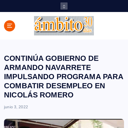
S
a
l
t
a
r
a
l
c
CONTINÚA GOBIERNO DE
o
ARMANDO NAVARRETE
n
IMPULSANDO PROGRAMA PARA
t
e
COMBATIR DESEMPLEO EN
n
NICOLÁS ROMERO
i
d
junio 3, 2022
o