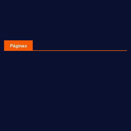
Páginas
ACOMPAÑAN A LOS FIELES DIFUNTOS CON ARTE, MÚSICA
Y TRADICIÓN EN EL FESTIVAL DE LAS ALMAS 2020
ARRANCA EN CUAUTITLÁN IZCALLI Y EN EL PAÍS LA
CAMPAÑA «30DÍASXAMLO»
CELEBRAN DÍA DE MUERTOS EN EL CENTRO CULTURAL
MEXIQUENSE BICENTENARIO
INSTALA HUIXQUILUCAN CONSEJO MUNICIPAL DE
SEGURIDAD PÚBLICA 2025-2027