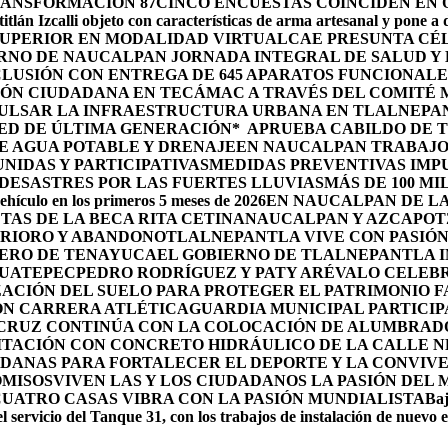
RANSFORMACIÓN 87
CINCO ENCUESTAS COINCIDEN EN
itlán Izcalli objeto con características de arma artesanal y pone a
 SUPERIOR EN MODALIDAD VIRTUAL
CAE PRESUNTA CÉ
RNO DE NAUCALPAN JORNADA INTEGRAL DE SALUD Y 
LUSIÓN CON ENTREGA DE 645 APARATOS FUNCIONALE
ÓN CIUDADANA EN TECÁMAC A TRAVÉS DEL COMITÉ M
PULSAR LA INFRAESTRUCTURA URBANA EN TLALNEPA
ED DE ÚLTIMA GENERACIÓN*
APRUEBA CABILDO DE 
E AGUA POTABLE Y DRENAJE
EN NAUCALPAN TRABAJO
IDAS Y PARTICIPATIVAS
MEDIDAS PREVENTIVAS IMP
ESASTRES POR LAS FUERTES LLUVIAS
MÁS DE 100 MI
ehículo en los primeros 5 meses de 2026
EN NAUCALPAN DE LA
TAS DE LA BECA RITA CETINA
NAUCALPAN Y AZCAPOTZ
ERIORO Y ABANDONO
TLALNEPANTLA VIVE CON PASIÓN 
OLERO DE TENAYUCA
EL GOBIERNO DE TLALNEPANTLA 
HUATEPEC
PEDRO RODRÍGUEZ Y PATY ARÉVALO CELEBR
ACIÓN DEL SUELO PARA PROTEGER EL PATRIMONIO F
ON CARRERA ATLÉTICA
GUARDIA MUNICIPAL PARTICIP
 CRUZ CONTINÚA CON LA COLOCACIÓN DE ALUMBRAD
ITACIÓN CON CONCRETO HIDRÁULICO DE LA CALLE 
DANAS PARA FORTALECER EL DEPORTE Y LA CONVIV
OMISOS
VIVEN LAS Y LOS CIUDADANOS LA PASIÓN DEL
CUATRO CASAS VIBRA CON LA PASIÓN MUNDIALISTA
Baj
l servicio del Tanque 31, con los trabajos de instalación de nuevo 