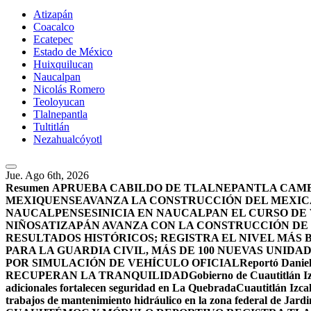
Atizapán
Coacalco
Ecatepec
Estado de México
Huixquilucan
Naucalpan
Nicolás Romero
Teoloyucan
Tlalnepantla
Tultitlán
Nezahualcóyotl
Jue. Ago 6th, 2026
Resumen
APRUEBA CABILDO DE TLALNEPANTLA CAMBI
MEXIQUENSE
AVANZA LA CONSTRUCCIÓN DEL MEXICA
NAUCALPENSES
INICIA EN NAUCALPAN EL CURSO DE
NIÑOS
ATIZAPÁN AVANZA CON LA CONSTRUCCIÓN DE U
RESULTADOS HISTÓRICOS; REGISTRA EL NIVEL MÁS 
PARA LA GUARDIA CIVIL, MÁS DE 100 NUEVAS UNIDA
POR SIMULACIÓN DE VEHÍCULO OFICIAL
Reportó Daniel
RECUPERAN LA TRANQUILIDAD
Gobierno de Cuautitlán Iz
adicionales fortalecen seguridad en La Quebrada
Cuautitlán Izcal
trabajos de mantenimiento hidráulico en la zona federal de Jardi