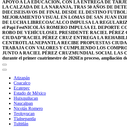
APOYO A LA EDUCACIÓN, CON LA ENTREGA DE TARJE
LA CALZADA DE LA NARANJA, TRAS 50 AÑOS DE DET
DIECISEISAVOS DE FINAL DESDE EL DESTINO FUTB
MEJORAMIENTO VISUAL EN LOMAS DE SAN JUAN IX
DE LUCHA LIBRE
COACALCO IMPULSA LA REGULARIZ
el Papi Fest
NICOLÁS ROMERO IMPULSA EL DEPORTE C
ROBO DE VEHÍCULOS
EL PRESIDENTE RACIEL PÉREZ
CIUDAD”
RACIEL PÉREZ CRUZ ENTREGA LA REHABIL
CENTRO
TLALNEPANTLA RECIBE PROPUESTAS CIUDA
TRABAJA CON VALORES Y CUMPLIENDO LOS COMPR
JUNTO A RACIEL PÉREZ CRUZ
MUNDIAL SOCIAL LAS 
durante el primer cuatrimestre de 2026
En proceso, ampliación de
Atizapán
Coacalco
Ecatepec
Estado de México
Huixquilucan
Naucalpan
Nicolás Romero
Teoloyucan
Tlalnepantla
Tultitlán