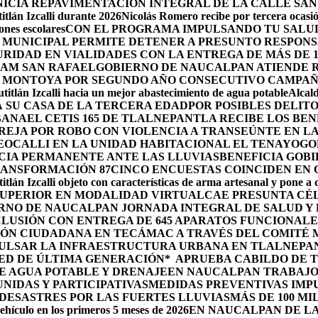
ICIA REPAVIMENTACIÓN INTEGRAL DE LA CALLE SAN
tlán Izcalli durante 2026
Nicolás Romero recibe por tercera ocasión
nes escolares
CON EL PROGRAMA IMPULSANDO TU SALUD
 MUNICIPAL PERMITE DETENER A PRESUNTO RESPONS
RIDAD EN VIALIDADES CON LA ENTREGA DE MÁS DE 
RAM SAN RAFAEL
GOBIERNO DE NAUCALPAN ATIENDE R
 MONTOYA POR SEGUNDO AÑO CONSECUTIVO CAMPAÑ
itlán Izcalli hacia un mejor abastecimiento de agua potable
Alcal
 SU CASA DE LA TERCERA EDAD
POR POSIBLES DELIT
BANA
EL CETIS 165 DE TLALNEPANTLA RECIBE LOS BE
AREJA POR ROBO CON VIOLENCIA A TRANSEÚNTE EN 
EOCALLI EN LA UNIDAD HABITACIONAL EL TENAYO
GO
CIA PERMANENTE ANTE LAS LLUVIAS
BENEFICIA GOB
RANSFORMACIÓN 87
CINCO ENCUESTAS COINCIDEN EN
itlán Izcalli objeto con características de arma artesanal y pone a
 SUPERIOR EN MODALIDAD VIRTUAL
CAE PRESUNTA CÉ
RNO DE NAUCALPAN JORNADA INTEGRAL DE SALUD Y 
LUSIÓN CON ENTREGA DE 645 APARATOS FUNCIONALE
ÓN CIUDADANA EN TECÁMAC A TRAVÉS DEL COMITÉ M
PULSAR LA INFRAESTRUCTURA URBANA EN TLALNEPA
ED DE ÚLTIMA GENERACIÓN*
APRUEBA CABILDO DE 
E AGUA POTABLE Y DRENAJE
EN NAUCALPAN TRABAJO
IDAS Y PARTICIPATIVAS
MEDIDAS PREVENTIVAS IMP
ESASTRES POR LAS FUERTES LLUVIAS
MÁS DE 100 MI
ehículo en los primeros 5 meses de 2026
EN NAUCALPAN DE LA