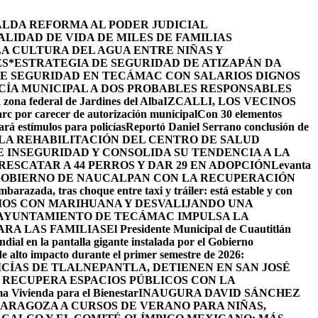
ALDA REFORMA AL PODER JUDICIAL
LIDAD DE VIDA DE MILES DE FAMILIAS
LA CULTURA DEL AGUA ENTRE NIÑAS Y
ES
*ESTRATEGIA DE SEGURIDAD DE ATIZAPÁN DA
DE SEGURIDAD EN TECÁMAC CON SALARIOS DIGNOS
CÍA MUNICIPAL A DOS PROBABLES RESPONSABLES
 zona federal de Jardines del Alba
IZCALLI, LOS VECINOS
arc por carecer de autorización municipal
Con 30 elementos
ará estímulos para policías
Reportó Daniel Serrano conclusión de
LA REHABILITACIÓN DEL CENTRO DE SALUD
INSEGURIDAD Y CONSOLIDA SU TENDENCIA A LA
ESCATAR A 44 PERROS Y DAR 29 EN ADOPCIÓN
Levanta
GOBIERNO DE NAUCALPAN CON LA RECUPERACIÓN
barazada, tras choque entre taxi y tráiler: está estable y con
IOS CON MARIHUANA Y DESVALIJANDO UNA
AYUNTAMIENTO DE TECÁMAC IMPULSA LA
ARA LAS FAMILIAS
El Presidente Municipal de Cuautitlán
ndial en la pantalla gigante instalada por el Gobierno
de alto impacto durante el primer semestre de 2026:
ICÍAS DE TLALNEPANTLA, ​DETIENEN EN SAN JOSÉ
RECUPERA ESPACIOS PÚBLICOS CON LA
ama Vivienda para el Bienestar
INAUGURA DAVID SÁNCHEZ
ZARAGOZA A CURSOS DE VERANO PARA NIÑAS,