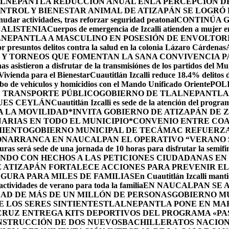
LNEPANTLA REDUCCIÓN ANUAL ENLA PERCEPCIÓN DE 
NTROL Y BIENESTAR ANIMAL DE ATIZAPÁN SE LOGRÓ R
udar actividades, tras reforzar seguridad peatonal
CONTINÚA 
CALISTENIA
Cuerpos de emergencia de Izcalli atienden a mujer em
LNEPANTLA A MASCULINO EN POSESIÓN DE ENVOLTOR
r presuntos delitos contra la salud en la colonia Lázaro Cárdenas
 Y TORNEOS QUE FOMENTAN LA SANA CONVIVENCIA P
s asistieron a disfrutar de la transmisiónes de los partidos del Mu
 Vivienda para el Bienestar
Cuautitlán Izcalli reduce 18.4% delitos 
robo de vehículos y homicidios con el Mando Unificado Oriente
POL
E TRANSPORTE PÚBLICO
GOBIERNO DE TLALNEPANTLA 
UES CEYLÁN
Cuautitlán Izcalli es sede de la atención del progr
A LA MOVILIDAD
*INVITA GOBIERNO DE ATIZAPÁN DE 
ARIAS EN TODO EL MUNICIPIO*
CONVENIO ENTRE COA
MIENTO
GOBIERNO MUNICIPAL DE TECÁMAC REFUERZA 
ÓN
ARRANCA EN NAUCALPAN EL OPERATIVO “VERANO S
uras será sede de una jornada de 10 horas para disfrutar la semifi
NDO CON HECHOS A LAS PETICIONES CIUDADANAS E
 ATIZAPÁN FORTALECE ACCIONES PARA PREVENIR EL 
GURA PARA MILES DE FAMILIAS
En Cuautitlán Izcalli manti
actividades de verano para toda la familia
EN NAUCALPAN SE 
AD DE MÁS DE UN MILLÓN DE PERSONAS
GOBIERNO M
 LOS SERES SINTIENTES
TLALNEPANTLA PONE EN MAR
CRUZ ENTREGA KITS DEPORTIVOS DEL PROGRAMA «P
NSTRUCCIÓN DE DOS NUEVOSBACHILLERATOS NACION