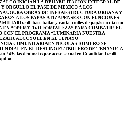
ALCO INICIAN LA REHABILITACIÓN INTEGRAL DE
Y ORGULLO EL PASE DE MÉXICO A LOS
INAUGURA OBRAS DE INFRAESTRUCTURA URBANA Y
ARON A LOS PAPÁS ATIZAPENSES CON FUNCIONES
AMILIAR
Izcalli hace bailar y canta a miles de papás en día con
A EN “OPERATIVO FORTALEZA” PARA COMBATIR EL
O CON EL PROGRAMA “LUMINARIA NUESTRA
NEZAHUALCÓYOTL EN EL TENAYO
ENCIA COMUNITARIA
EN NICOLÁS ROMERO SE
 MUNDIAL EN EL DESTINO FUTBOLERO DE TENAYUCA
an 24% las denuncias por acoso sexual en Cuautitlán Izcalli
equipo