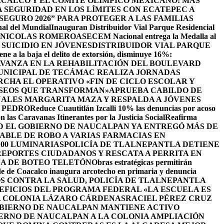
CALCO Y EL COMITÉ OLÍMPICO MEXICANO: MÁS
SEGURIDAD EN LOS LÍMITES CON ECATEPEC A
EGURO 2026” PARA PROTEGER A LAS FAMILIAS
nal del Mundial
Inauguran Distribuidor Vial Parque Residencial
N NICOLAS ROMERO
ASECEM Nacional entrega la Medalla al
SUICIDIO EN JÓVENES
DISTRIBUIDOR VIAL PARQUE
ene a la baja el delito de extorsión, disminuye 16%:
AVANZA EN LA REHABILITACIÓN DEL BOULEVARD
UNICIPAL DE TECÁMAC REALIZA JORNADAS
CHA EL OPERATIVO «FIN DE CICLO ESCOLAR Y
ASEOS QUE TRANSFORMAN»
APRUEBA CABILDO DE
ALES MARGARITA MAZA Y RESPALDA A JÓVENES
 PEDRO
Reduce Cuautitlán Izcalli 10% las denuncias por acoso
 las Caravanas Itinerantes por la Justicia Social
Reafirma
 EL GOBIERNO DE NAUCALPAN YA ENTREGÓ MÁS DE
ABLE DE ROBO A VARIAS FARMACIAS EN
100 LUMINARIAS
POLICÍA DE TLALNEPANTLA DETIENE
EPORTES CIUDADANOS Y RESCATA A PERRITA EN
A DE BOTEO TELETÓN
Obras estratégicas permitirán
de de Coacalco inaugura arcotecho en primaria y denuncia
OS CONTRA LA SALUD, POLICÍA DE TLALNEPANTLA
NEFICIOS DEL PROGRAMA FEDERAL «LA ESCUELA ES
LA COLONIA LÁZARO CÁRDENAS
RACIEL PÉREZ CRUZ
BIERNO DE NAUCALPAN MANTIENE ACTIVO
IERNO DE NAUCALPAN A LA COLONIA AMPLIACIÓN