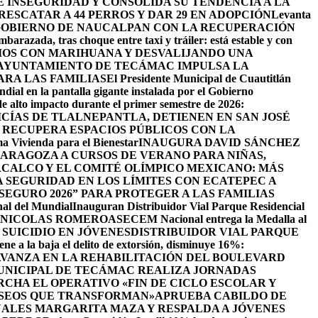
INSEGURIDAD Y CONSOLIDA SU TENDENCIA A LA
ESCATAR A 44 PERROS Y DAR 29 EN ADOPCIÓN
Levanta
GOBIERNO DE NAUCALPAN CON LA RECUPERACIÓN
barazada, tras choque entre taxi y tráiler: está estable y con
IOS CON MARIHUANA Y DESVALIJANDO UNA
AYUNTAMIENTO DE TECÁMAC IMPULSA LA
ARA LAS FAMILIAS
El Presidente Municipal de Cuautitlán
ndial en la pantalla gigante instalada por el Gobierno
de alto impacto durante el primer semestre de 2026:
ICÍAS DE TLALNEPANTLA, ​DETIENEN EN SAN JOSÉ
RECUPERA ESPACIOS PÚBLICOS CON LA
ama Vivienda para el Bienestar
INAUGURA DAVID SÁNCHEZ
ZARAGOZA A CURSOS DE VERANO PARA NIÑAS,
CALCO Y EL COMITÉ OLÍMPICO MEXICANO: MÁS
SEGURIDAD EN LOS LÍMITES CON ECATEPEC A
EGURO 2026” PARA PROTEGER A LAS FAMILIAS
nal del Mundial
Inauguran Distribuidor Vial Parque Residencial
N NICOLAS ROMERO
ASECEM Nacional entrega la Medalla al
SUICIDIO EN JÓVENES
DISTRIBUIDOR VIAL PARQUE
ene a la baja el delito de extorsión, disminuye 16%:
AVANZA EN LA REHABILITACIÓN DEL BOULEVARD
UNICIPAL DE TECÁMAC REALIZA JORNADAS
CHA EL OPERATIVO «FIN DE CICLO ESCOLAR Y
ASEOS QUE TRANSFORMAN»
APRUEBA CABILDO DE
ALES MARGARITA MAZA Y RESPALDA A JÓVENES