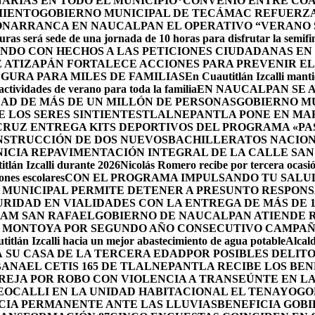
ARIAS EN TODO EL MUNICIPIO*
CONVENIO ENTRE COA
MIENTO
GOBIERNO MUNICIPAL DE TECÁMAC REFUERZA 
ÓN
ARRANCA EN NAUCALPAN EL OPERATIVO “VERANO S
uras será sede de una jornada de 10 horas para disfrutar la semifi
NDO CON HECHOS A LAS PETICIONES CIUDADANAS E
 ATIZAPÁN FORTALECE ACCIONES PARA PREVENIR EL 
GURA PARA MILES DE FAMILIAS
En Cuautitlán Izcalli manti
actividades de verano para toda la familia
EN NAUCALPAN SE 
AD DE MÁS DE UN MILLÓN DE PERSONAS
GOBIERNO M
 LOS SERES SINTIENTES
TLALNEPANTLA PONE EN MAR
CRUZ ENTREGA KITS DEPORTIVOS DEL PROGRAMA «P
NSTRUCCIÓN DE DOS NUEVOSBACHILLERATOS NACION
ICIA REPAVIMENTACIÓN INTEGRAL DE LA CALLE SAN
tlán Izcalli durante 2026
Nicolás Romero recibe por tercera ocasión
nes escolares
CON EL PROGRAMA IMPULSANDO TU SALUD
 MUNICIPAL PERMITE DETENER A PRESUNTO RESPONS
RIDAD EN VIALIDADES CON LA ENTREGA DE MÁS DE 
RAM SAN RAFAEL
GOBIERNO DE NAUCALPAN ATIENDE R
 MONTOYA POR SEGUNDO AÑO CONSECUTIVO CAMPAÑ
itlán Izcalli hacia un mejor abastecimiento de agua potable
Alcal
 SU CASA DE LA TERCERA EDAD
POR POSIBLES DELIT
BANA
EL CETIS 165 DE TLALNEPANTLA RECIBE LOS BE
AREJA POR ROBO CON VIOLENCIA A TRANSEÚNTE EN 
EOCALLI EN LA UNIDAD HABITACIONAL EL TENAYO
GO
CIA PERMANENTE ANTE LAS LLUVIAS
BENEFICIA GOB