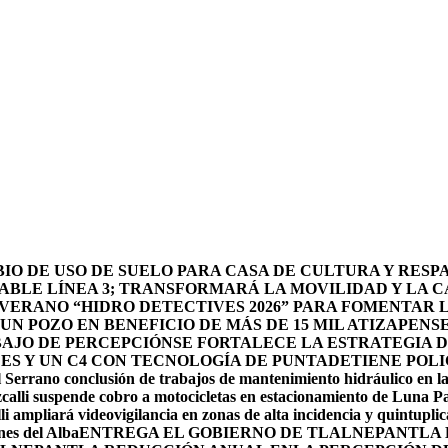
O DE USO DE SUELO PARA CASA DE CULTURA Y RESP
BLE LÍNEA 3; TRANSFORMARÁ LA MOVILIDAD Y LA CA
 VERANO “HIDRO DETECTIVES 2026” PARA FOMENTAR 
N POZO EN BENEFICIO DE MÁS DE 15 MIL ATIZAPENS
BAJO DE PERCEPCIÓN
SE FORTALECE LA ESTRATEGIA 
DES Y UN C4 CON TECNOLOGÍA DE PUNTA
DETIENE POLI
 Serrano conclusión de trabajos de mantenimiento hidráulico en la
calli suspende cobro a motocicletas en estacionamiento de Luna P
li ampliará videovigilancia en zonas de alta incidencia y quintuplic
nes del Alba
ENTREGA EL GOBIERNO DE TLALNEPANTLA 