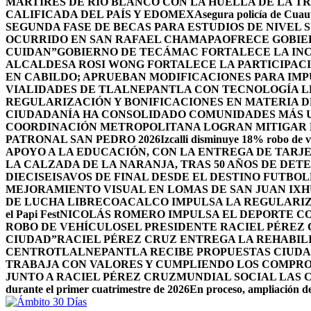
MÁRTIRES DE RÍO BLANCO CON LA HUELLA DE LA T
CALIFICADA DEL PAÍS Y EDOMEX
Asegura policía de Cuaut
SEGUNDA FASE DE BECAS PARA ESTUDIOS DE NIVEL
OCURRIDO EN SAN RAFAEL CHAMAPA
OFRECE GOBIE
CUIDAN”
GOBIERNO DE TECÁMAC FORTALECE LA INC
ALCALDESA ROSI WONG FORTALECE LA PARTICIPACI
EN CABILDO; APRUEBAN MODIFICACIONES PARA IM
VIALIDADES DE TLALNEPANTLA CON TECNOLOGÍA L
REGULARIZACIÓN Y BONIFICACIONES EN MATERIA D
CIUDADANÍA HA CONSOLIDADO COMUNIDADES MÁS UN
COORDINACIÓN METROPOLITANA LOGRAN MITIGAR D
PATRONAL SAN PEDRO 2026
Izcalli disminuye 18% robo de v
APOYO A LA EDUCACIÓN, CON LA ENTREGA DE TARJE
LA CALZADA DE LA NARANJA, TRAS 50 AÑOS DE DET
DIECISEISAVOS DE FINAL DESDE EL DESTINO FUTB
MEJORAMIENTO VISUAL EN LOMAS DE SAN JUAN IX
DE LUCHA LIBRE
COACALCO IMPULSA LA REGULARIZ
el Papi Fest
NICOLÁS ROMERO IMPULSA EL DEPORTE C
ROBO DE VEHÍCULOS
EL PRESIDENTE RACIEL PÉREZ
CIUDAD”
RACIEL PÉREZ CRUZ ENTREGA LA REHABIL
CENTRO
TLALNEPANTLA RECIBE PROPUESTAS CIUDA
TRABAJA CON VALORES Y CUMPLIENDO LOS COMPR
JUNTO A RACIEL PÉREZ CRUZ
MUNDIAL SOCIAL LAS 
durante el primer cuatrimestre de 2026
En proceso, ampliación de