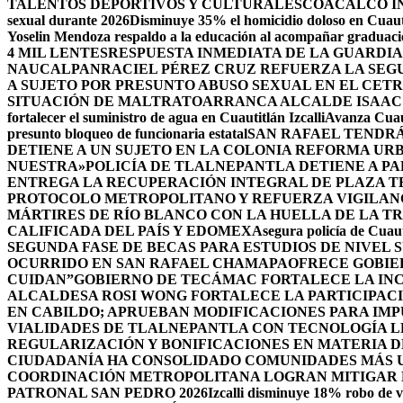
TALENTOS DEPORTIVOS Y CULTURALES
COACALCO IN
sexual durante 2026
Disminuye 35% el homicidio doloso en Cuauti
Yoselin Mendoza respaldo a la educación al acompañar graduacio
4 MIL LENTES
RESPUESTA INMEDIATA DE LA GUARDIA
NAUCALPAN
RACIEL PÉREZ CRUZ REFUERZA LA SEGU
A SUJETO POR PRESUNTO ABUSO SEXUAL EN EL CET
SITUACIÓN DE MALTRATO
ARRANCA ALCALDE ISAAC
fortalecer el suministro de agua en Cuautitlán Izcalli
Avanza Cuaut
presunto bloqueo de funcionaria estatal
SAN RAFAEL TENDRÁ
DETIENE A UN SUJETO EN LA COLONIA REFORMA UR
NUESTRA»
POLICÍA DE TLALNEPANTLA DETIENE A P
ENTREGA LA RECUPERACIÓN INTEGRAL DE PLAZA T
PROTOCOLO METROPOLITANO Y REFUERZA VIGILAN
MÁRTIRES DE RÍO BLANCO CON LA HUELLA DE LA T
CALIFICADA DEL PAÍS Y EDOMEX
Asegura policía de Cuaut
SEGUNDA FASE DE BECAS PARA ESTUDIOS DE NIVEL
OCURRIDO EN SAN RAFAEL CHAMAPA
OFRECE GOBIE
CUIDAN”
GOBIERNO DE TECÁMAC FORTALECE LA INC
ALCALDESA ROSI WONG FORTALECE LA PARTICIPACI
EN CABILDO; APRUEBAN MODIFICACIONES PARA IM
VIALIDADES DE TLALNEPANTLA CON TECNOLOGÍA L
REGULARIZACIÓN Y BONIFICACIONES EN MATERIA D
CIUDADANÍA HA CONSOLIDADO COMUNIDADES MÁS UN
COORDINACIÓN METROPOLITANA LOGRAN MITIGAR D
PATRONAL SAN PEDRO 2026
Izcalli disminuye 18% robo de v