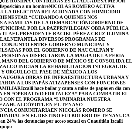
 QUE ROMINA CONTRERAS ES LA ALCADESA MEJOR
 disposición a un hombre
NICOLÁS ROMERO ACTIVA
LULA DELICTIVA RELACIONADA CON HOMICIDIO
BIENESTAR “CUIDANDO A QUIENES NOS
S A FAMILIAS DE LA DEMARCACIÓN
GOBIERNO DE
UNICIPAL POR LA PAZ
PRIVILEGIAN OBRA PÚBLICA
NTLA
EL PRESIDENTE RACIEL PÉREZ CRUZ ILUMINA
TLALNEPANTLA DIVERSOS PROGRAMAS DE
 CONJUNTO ENTRE GOBIERNO MUNICIPAL Y
ULSADAS POR EL GOBIERNO DE NAUCALPAN Y
L PERSONAS DISFRUTARON LA MAGIA DE LA FERIA
 MANO DEL GOBIERNO DE MÉXICO SE CONSOLIDA EL
ALCO INICIAN LA REHABILITACIÓN INTEGRAL DE
Y ORGULLO EL PASE DE MÉXICO A LOS
INAUGURA OBRAS DE INFRAESTRUCTURA URBANA Y
ARON A LOS PAPÁS ATIZAPENSES CON FUNCIONES
AMILIAR
Izcalli hace bailar y canta a miles de papás en día con
A EN “OPERATIVO FORTALEZA” PARA COMBATIR EL
O CON EL PROGRAMA “LUMINARIA NUESTRA
NEZAHUALCÓYOTL EN EL TENAYO
ENCIA COMUNITARIA
EN NICOLÁS ROMERO SE
 MUNDIAL EN EL DESTINO FUTBOLERO DE TENAYUCA
an 24% las denuncias por acoso sexual en Cuautitlán Izcalli
equipo