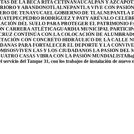
TAS DE LA BECA RITA CETINA
NAUCALPAN Y AZCAPOTZ
ERIORO Y ABANDONO
TLALNEPANTLA VIVE CON PASIÓN 
OLERO DE TENAYUCA
EL GOBIERNO DE TLALNEPANTLA 
HUATEPEC
PEDRO RODRÍGUEZ Y PATY ARÉVALO CELEBR
ACIÓN DEL SUELO PARA PROTEGER EL PATRIMONIO F
ON CARRERA ATLÉTICA
GUARDIA MUNICIPAL PARTICIP
 CRUZ CONTINÚA CON LA COLOCACIÓN DE ALUMBRAD
ITACIÓN CON CONCRETO HIDRÁULICO DE LA CALLE 
DANAS PARA FORTALECER EL DEPORTE Y LA CONVIV
OMISOS
VIVEN LAS Y LOS CIUDADANOS LA PASIÓN DEL
CUATRO CASAS VIBRA CON LA PASIÓN MUNDIALISTA
Baj
l servicio del Tanque 31, con los trabajos de instalación de nuevo 