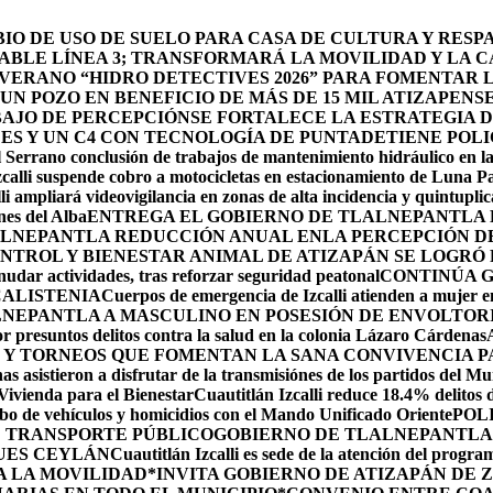
O DE USO DE SUELO PARA CASA DE CULTURA Y RESP
BLE LÍNEA 3; TRANSFORMARÁ LA MOVILIDAD Y LA CA
 VERANO “HIDRO DETECTIVES 2026” PARA FOMENTAR 
N POZO EN BENEFICIO DE MÁS DE 15 MIL ATIZAPENS
BAJO DE PERCEPCIÓN
SE FORTALECE LA ESTRATEGIA 
DES Y UN C4 CON TECNOLOGÍA DE PUNTA
DETIENE POLI
 Serrano conclusión de trabajos de mantenimiento hidráulico en la
calli suspende cobro a motocicletas en estacionamiento de Luna P
li ampliará videovigilancia en zonas de alta incidencia y quintuplic
nes del Alba
ENTREGA EL GOBIERNO DE TLALNEPANTLA 
LNEPANTLA REDUCCIÓN ANUAL ENLA PERCEPCIÓN DE 
NTROL Y BIENESTAR ANIMAL DE ATIZAPÁN SE LOGRÓ R
udar actividades, tras reforzar seguridad peatonal
CONTINÚA 
CALISTENIA
Cuerpos de emergencia de Izcalli atienden a mujer em
LNEPANTLA A MASCULINO EN POSESIÓN DE ENVOLTOR
r presuntos delitos contra la salud en la colonia Lázaro Cárdenas
 Y TORNEOS QUE FOMENTAN LA SANA CONVIVENCIA P
s asistieron a disfrutar de la transmisiónes de los partidos del Mu
 Vivienda para el Bienestar
Cuautitlán Izcalli reduce 18.4% delitos 
robo de vehículos y homicidios con el Mando Unificado Oriente
POL
E TRANSPORTE PÚBLICO
GOBIERNO DE TLALNEPANTLA 
UES CEYLÁN
Cuautitlán Izcalli es sede de la atención del progr
A LA MOVILIDAD
*INVITA GOBIERNO DE ATIZAPÁN DE 