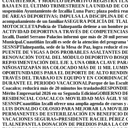
CUAUHTÉMOC Y MÓDULO DEPORTIVO
REGISTRA TLA
BAJA EN EL ÚLTIMO TRIMESTRE
EN LA UNIDAD DE CO
suspensión Ayuntamiento de Izcallia Luna Parc; plaza podrá rean
DE ÁREAS DEPORTIVAS; IMPULSA LA DISCIPLINA DE 
acompañamiento de un familiar
ASEGURA POLICÍA DE TLA
MOTOCICLETA
Policía de Tlalnepantla detiene a un hombre po
ACTIVIDAD DEPORTIVA A TRAVÉS DE COMPETENCIAS
Izcalli, Daniel Serrano Palacios informó que más de 20 mil persona
Municipal.
Cuautitlán Izcalli es sede de la atención del programa
SESNSP
Tlalnepantla, sede de la Mesa de Paz, logra reducir el 
PUENTE DE VIGAS A DOS PROBABLES ASALTANTES D
RENOVACIÓN TOTAL DEL MÓDULO DEPORTIVO BOSQ
REPAVIMENTACIÓN DEL EJE 3, UNA OBRA CLAVE PAR
NIÑOS
ATIZAPÁN HA COLOCADO MÁS DE 11 MIL LUMIN
OPORTUNIDADES PARA EL DEPORTE DE ALTO RENDI
TRAVÉS DEL TRABAJO EN EQUIPO Y EN COORDINACI
DURANTE EL PERIODO VACACIONAL
Parque de las Escult
Coacalco; reducirá más de 20 minutos los traslados
RESPONDIE
Mérito Empresarial 2026 en su Segunda Edición
GOBIERNO DE
RESIDENCIAL COACALCO: MOVILIDAD MÁS ÁGIL Y SE
SESNSP
Cuautitlán Izcalli ofrece una amplia agenda de cursos y 
LUIS DONALDO COLOSIO PARA MEJORAR LA MOVILID
PERMANENTES DE ESTERILIZACIÓN EN BENEFICIO DE
VACACIONES SEGURAS»
PRESIDENTE RACIEL PÉREZ 
TLALNEPANTLA DONACIÓN DE PREDIOS PARA LA CO