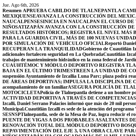
Saltar
Jue. Ago 6th, 2026
al
Resumen
APRUEBA CABILDO DE TLALNEPANTLA CAMBI
contenido
MEXIQUENSE
AVANZA LA CONSTRUCCIÓN DEL MEXICA
NAUCALPENSES
INICIA EN NAUCALPAN EL CURSO DE
NIÑOS
ATIZAPÁN AVANZA CON LA CONSTRUCCIÓN DE U
RESULTADOS HISTÓRICOS; REGISTRA EL NIVEL MÁS 
PARA LA GUARDIA CIVIL, MÁS DE 100 NUEVAS UNIDA
POR SIMULACIÓN DE VEHÍCULO OFICIAL
Reportó Daniel
RECUPERAN LA TRANQUILIDAD
Gobierno de Cuautitlán Iz
adicionales fortalecen seguridad en La Quebrada
Cuautitlán Izcal
trabajos de mantenimiento hidráulico en la zona federal de Jardi
CUAUHTÉMOC Y MÓDULO DEPORTIVO
REGISTRA TLA
BAJA EN EL ÚLTIMO TRIMESTRE
EN LA UNIDAD DE CO
suspensión Ayuntamiento de Izcallia Luna Parc; plaza podrá rean
DE ÁREAS DEPORTIVAS; IMPULSA LA DISCIPLINA DE 
acompañamiento de un familiar
ASEGURA POLICÍA DE TLA
MOTOCICLETA
Policía de Tlalnepantla detiene a un hombre po
ACTIVIDAD DEPORTIVA A TRAVÉS DE COMPETENCIAS
Izcalli, Daniel Serrano Palacios informó que más de 20 mil persona
Municipal.
Cuautitlán Izcalli es sede de la atención del programa
SESNSP
Tlalnepantla, sede de la Mesa de Paz, logra reducir el 
PUENTE DE VIGAS A DOS PROBABLES ASALTANTES D
RENOVACIÓN TOTAL DEL MÓDULO DEPORTIVO BOSQ
REPAVIMENTACIÓN DEL EJE 3, UNA OBRA CLAVE PAR