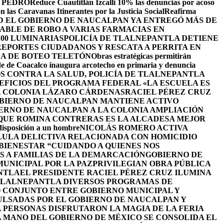
 PEDRO
Reduce Cuautitlán Izcalli 10% las denuncias por acoso
 las Caravanas Itinerantes por la Justicia Social
Reafirma
 EL GOBIERNO DE NAUCALPAN YA ENTREGÓ MÁS DE
ABLE DE ROBO A VARIAS FARMACIAS EN
100 LUMINARIAS
POLICÍA DE TLALNEPANTLA DETIENE
EPORTES CIUDADANOS Y RESCATA A PERRITA EN
A DE BOTEO TELETÓN
Obras estratégicas permitirán
de de Coacalco inaugura arcotecho en primaria y denuncia
OS CONTRA LA SALUD, POLICÍA DE TLALNEPANTLA
NEFICIOS DEL PROGRAMA FEDERAL «LA ESCUELA ES
LA COLONIA LÁZARO CÁRDENAS
RACIEL PÉREZ CRUZ
BIERNO DE NAUCALPAN MANTIENE ACTIVO
IERNO DE NAUCALPAN A LA COLONIA AMPLIACIÓN
 QUE ROMINA CONTRERAS ES LA ALCADESA MEJOR
 disposición a un hombre
NICOLÁS ROMERO ACTIVA
LULA DELICTIVA RELACIONADA CON HOMICIDIO
BIENESTAR “CUIDANDO A QUIENES NOS
S A FAMILIAS DE LA DEMARCACIÓN
GOBIERNO DE
UNICIPAL POR LA PAZ
PRIVILEGIAN OBRA PÚBLICA
NTLA
EL PRESIDENTE RACIEL PÉREZ CRUZ ILUMINA
TLALNEPANTLA DIVERSOS PROGRAMAS DE
 CONJUNTO ENTRE GOBIERNO MUNICIPAL Y
ULSADAS POR EL GOBIERNO DE NAUCALPAN Y
L PERSONAS DISFRUTARON LA MAGIA DE LA FERIA
 MANO DEL GOBIERNO DE MÉXICO SE CONSOLIDA EL