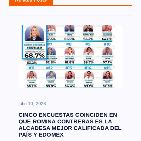
ó
n
d
e
e
n
t
julio 10, 2026
r
CINCO ENCUESTAS COINCIDEN EN
QUE ROMINA CONTRERAS ES LA
ALCADESA MEJOR CALIFICADA DEL
a
PAÍS Y EDOMEX