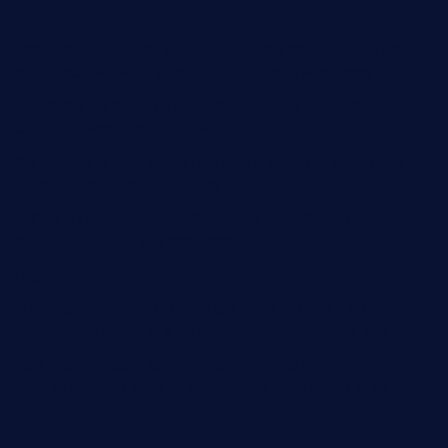
ACOMPAÑAN A LOS FIELES DIFUNTOS CON ARTE, MÚSICA
Y TRADICIÓN EN EL FESTIVAL DE LAS ALMAS 2020
ARRANCA EN CUAUTITLÁN IZCALLI Y EN EL PAÍS LA
CAMPAÑA «30DÍASXAMLO»
CELEBRAN DÍA DE MUERTOS EN EL CENTRO CULTURAL
MEXIQUENSE BICENTENARIO
INSTALA HUIXQUILUCAN CONSEJO MUNICIPAL DE
SEGURIDAD PÚBLICA 2025-2027
Login Designer
NUEVOS POZOS EN COACALCO PARA DOTAR A LA
POBLACIÓN DE 30 % MÁS DE AGUA: DARWIN ESLAVA
POR HARTAZGO Y AMENAZAS, PRIÍSTAS DE
TLALNEPANTLA SE SUMAN AL PVEM CON PACO NÚÑEZ