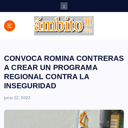
S
a
l
t
a
r
a
l
c
CONVOCA ROMINA CONTRERAS
o
A CREAR UN PROGRAMA
n
REGIONAL CONTRA LA
t
e
INSEGURIDAD
n
i
junio 22, 2022
d
o