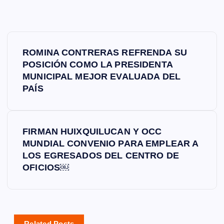
N
ROMINA CONTRERAS REFRENDA SU
a
POSICIÓN COMO LA PRESIDENTA
MUNICIPAL MEJOR EVALUADA DEL
v
PAÍS
e
FIRMAN HUIXQUILUCAN Y OCC
g
MUNDIAL CONVENIO PARA EMPLEAR A
LOS EGRESADOS DEL CENTRO DE
a
OFICIOS￼
c
i
Related Posts