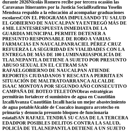
durante 2026
Nicolás Romero recibe por tercera ocasión las
Caravanas Itinerantes por la Justicia Social
Reafirma Yoselin
Mendoza respaldo a la educación al acompañar graduaciones
escolares
CON EL PROGRAMA IMPULSANDO TU SALUD
EL GOBIERNO DE NAUCALPAN YA ENTREGÓ MÁS DE
4 MIL LENTES
RESPUESTA INMEDIATA DE LA
GUARDIA MUNICIPAL PERMITE DETENER A
PRESUNTO RESPONSABLE DE ROBO A VARIAS
FARMACIAS EN NAUCALPAN
RACIEL PÉREZ CRUZ
REFUERZA LA SEGURIDAD EN VIALIDADES CON LA
ENTREGA DE MÁS DE 100 LUMINARIAS
POLICÍA DE
TLALNEPANTLA DETIENE A SUJETO POR PRESUNTO
ABUSO SEXUAL EN EL CETRAM SAN
RAFAEL
GOBIERNO DE NAUCALPAN ATIENDE
REPORTES CIUDADANOS Y RESCATA A PERRITA EN
SITUACIÓN DE MALTRATO
ARRANCA ALCALDE
ISAAC MONTOYA POR SEGUNDO AÑO CONSECUTIVO
CAMPAÑA DE BOTEO TELETÓN
Obras estratégicas
permitirán fortalecer el suministro de agua en Cuautitlán
Izcalli
Avanza Cuautitlán Izcalli hacia un mejor abastecimiento
de agua potable
Alcalde de Coacalco inaugura arcotecho en
primaria y denuncia presunto bloqueo de funcionaria
estatal
SAN RAFAEL TENDRÁ SU CASA DE LA TERCERA
EDAD
POR POSIBLES DELITOS CONTRA LA SALUD,
POLICÍA DE TLALNEPANTLA DETIENE A UN SUJETO