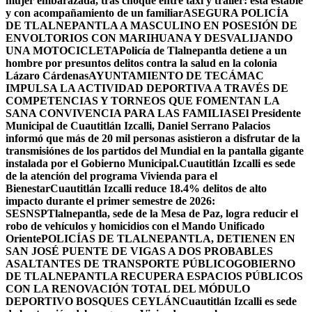
mujer embarazada, tras choque entre taxi y tráiler: está estable
y con acompañamiento de un familiar
ASEGURA POLICÍA
DE TLALNEPANTLA A MASCULINO EN POSESIÓN DE
ENVOLTORIOS CON MARIHUANA Y DESVALIJANDO
UNA MOTOCICLETA
Policía de Tlalnepantla detiene a un
hombre por presuntos delitos contra la salud en la colonia
Lázaro Cárdenas
AYUNTAMIENTO DE TECÁMAC
IMPULSA LA ACTIVIDAD DEPORTIVA A TRAVÉS DE
COMPETENCIAS Y TORNEOS QUE FOMENTAN LA
SANA CONVIVENCIA PARA LAS FAMILIAS
El Presidente
Municipal de Cuautitlán Izcalli, Daniel Serrano Palacios
informó que más de 20 mil personas asistieron a disfrutar de la
transmisiónes de los partidos del Mundial en la pantalla gigante
instalada por el Gobierno Municipal.
Cuautitlán Izcalli es sede
de la atención del programa Vivienda para el
Bienestar
Cuautitlán Izcalli reduce 18.4% delitos de alto
impacto durante el primer semestre de 2026:
SESNSP
Tlalnepantla, sede de la Mesa de Paz, logra reducir el
robo de vehículos y homicidios con el Mando Unificado
Oriente
POLICÍAS DE TLALNEPANTLA, ​DETIENEN EN
SAN JOSÉ PUENTE DE VIGAS A DOS PROBABLES
ASALTANTES DE TRANSPORTE PÚBLICO
GOBIERNO
DE TLALNEPANTLA RECUPERA ESPACIOS PÚBLICOS
CON LA RENOVACIÓN TOTAL DEL MÓDULO
DEPORTIVO BOSQUES CEYLÁN
Cuautitlán Izcalli es sede