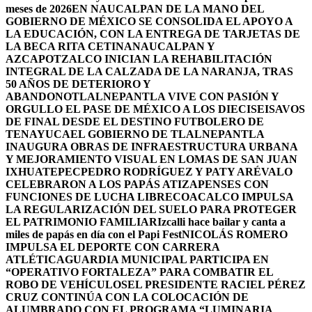
meses de 2026
EN NAUCALPAN DE LA MANO DEL
GOBIERNO DE MÉXICO SE CONSOLIDA EL APOYO A
LA EDUCACIÓN, CON LA ENTREGA DE TARJETAS DE
LA BECA RITA CETINA
NAUCALPAN Y
AZCAPOTZALCO INICIAN LA REHABILITACIÓN
INTEGRAL DE LA CALZADA DE LA NARANJA, TRAS
50 AÑOS DE DETERIORO Y
ABANDONO
TLALNEPANTLA VIVE CON PASIÓN Y
ORGULLO EL PASE DE MÉXICO A LOS DIECISEISAVOS
DE FINAL DESDE EL DESTINO FUTBOLERO DE
TENAYUCA
EL GOBIERNO DE TLALNEPANTLA
INAUGURA OBRAS DE INFRAESTRUCTURA URBANA
Y MEJORAMIENTO VISUAL EN LOMAS DE SAN JUAN
IXHUATEPEC
PEDRO RODRÍGUEZ Y PATY ARÉVALO
CELEBRARON A LOS PAPÁS ATIZAPENSES CON
FUNCIONES DE LUCHA LIBRE
COACALCO IMPULSA
LA REGULARIZACIÓN DEL SUELO PARA PROTEGER
EL PATRIMONIO FAMILIAR
Izcalli hace bailar y canta a
miles de papás en día con el Papi Fest
NICOLÁS ROMERO
IMPULSA EL DEPORTE CON CARRERA
ATLÉTICA
GUARDIA MUNICIPAL PARTICIPA EN
“OPERATIVO FORTALEZA” PARA COMBATIR EL
ROBO DE VEHÍCULOS
EL PRESIDENTE RACIEL PÉREZ
CRUZ CONTINÚA CON LA COLOCACIÓN DE
ALUMBRADO CON EL PROGRAMA “LUMINARIA