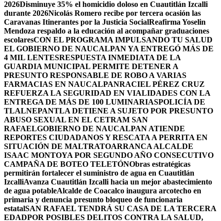
2026
Disminuye 35% el homicidio doloso en Cuautitlán Izcalli
durante 2026
Nicolás Romero recibe por tercera ocasión las
Caravanas Itinerantes por la Justicia Social
Reafirma Yoselin
Mendoza respaldo a la educación al acompañar graduaciones
escolares
CON EL PROGRAMA IMPULSANDO TU SALUD
EL GOBIERNO DE NAUCALPAN YA ENTREGÓ MÁS DE
4 MIL LENTES
RESPUESTA INMEDIATA DE LA
GUARDIA MUNICIPAL PERMITE DETENER A
PRESUNTO RESPONSABLE DE ROBO A VARIAS
FARMACIAS EN NAUCALPAN
RACIEL PÉREZ CRUZ
REFUERZA LA SEGURIDAD EN VIALIDADES CON LA
ENTREGA DE MÁS DE 100 LUMINARIAS
POLICÍA DE
TLALNEPANTLA DETIENE A SUJETO POR PRESUNTO
ABUSO SEXUAL EN EL CETRAM SAN
RAFAEL
GOBIERNO DE NAUCALPAN ATIENDE
REPORTES CIUDADANOS Y RESCATA A PERRITA EN
SITUACIÓN DE MALTRATO
ARRANCA ALCALDE
ISAAC MONTOYA POR SEGUNDO AÑO CONSECUTIVO
CAMPAÑA DE BOTEO TELETÓN
Obras estratégicas
permitirán fortalecer el suministro de agua en Cuautitlán
Izcalli
Avanza Cuautitlán Izcalli hacia un mejor abastecimiento
de agua potable
Alcalde de Coacalco inaugura arcotecho en
primaria y denuncia presunto bloqueo de funcionaria
estatal
SAN RAFAEL TENDRÁ SU CASA DE LA TERCERA
EDAD
POR POSIBLES DELITOS CONTRA LA SALUD,