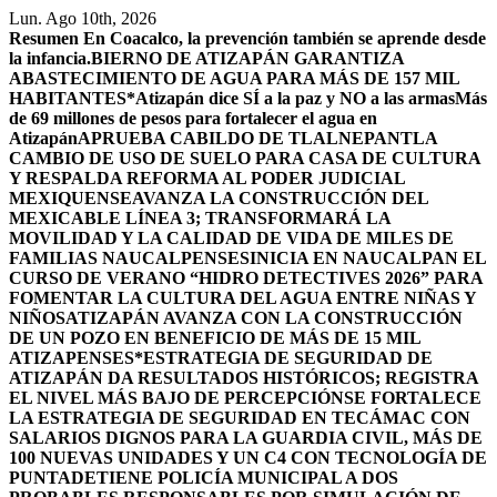
Saltar
Lun. Ago 10th, 2026
al
Resumen
En Coacalco, la prevención también se aprende desde
contenido
la infancia.
BIERNO DE ATIZAPÁN GARANTIZA
ABASTECIMIENTO DE AGUA PARA MÁS DE 157 MIL
HABITANTES*
Atizapán dice SÍ a la paz y NO a las armas
Más
de 69 millones de pesos para fortalecer el agua en
Atizapán
APRUEBA CABILDO DE TLALNEPANTLA
CAMBIO DE USO DE SUELO PARA CASA DE CULTURA
Y RESPALDA REFORMA AL PODER JUDICIAL
MEXIQUENSE
AVANZA LA CONSTRUCCIÓN DEL
MEXICABLE LÍNEA 3; TRANSFORMARÁ LA
MOVILIDAD Y LA CALIDAD DE VIDA DE MILES DE
FAMILIAS NAUCALPENSES
INICIA EN NAUCALPAN EL
CURSO DE VERANO “HIDRO DETECTIVES 2026” PARA
FOMENTAR LA CULTURA DEL AGUA ENTRE NIÑAS Y
NIÑOS
ATIZAPÁN AVANZA CON LA CONSTRUCCIÓN
DE UN POZO EN BENEFICIO DE MÁS DE 15 MIL
ATIZAPENSES
*ESTRATEGIA DE SEGURIDAD DE
ATIZAPÁN DA RESULTADOS HISTÓRICOS; REGISTRA
EL NIVEL MÁS BAJO DE PERCEPCIÓN
SE FORTALECE
LA ESTRATEGIA DE SEGURIDAD EN TECÁMAC CON
SALARIOS DIGNOS PARA LA GUARDIA CIVIL, MÁS DE
100 NUEVAS UNIDADES Y UN C4 CON TECNOLOGÍA DE
PUNTA
DETIENE POLICÍA MUNICIPAL A DOS