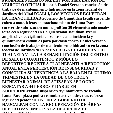
PROBABLES RESPONSABLES POR SIMULACIÓN DE
VEHÍCULO OFICIAL
Reportó Daniel Serrano conclusión de
trabajos de mantenimiento hidráulico en la zona federal de
Jardines del Alba
IZCALLI, LOS VECINOS RECUPERAN
LA TRANQUILIDAD
Gobierno de Cuautitlán Izcalli suspende
cobro a motocicletas en estacionamiento de Luna Parc por
carecer de autorización municipal
Con 30 elementos adicionales
fortalecen seguridad en La Quebrada
Cuautitlán Izcalli
ampliará videovigilancia en zonas de alta incidencia y
quintuplicará estímulos para policías
Reportó Daniel Serrano
conclusión de trabajos de mantenimiento hidráulico en la zona
federal de Jardines del Alba
ENTREGA EL GOBIERNO DE
TLALNEPANTLA LA REHABILITACIÓN DEL CENTRO
DE SALUD CUAUHTÉMOC Y MÓDULO
DEPORTIVO
REGISTRA TLALNEPANTLA REDUCCIÓN
ANUAL ENLA PERCEPCIÓN DE INSEGURIDAD Y
CONSOLIDA SU TENDENCIA A LA BAJA EN EL ÚLTIMO
TRIMESTRE
EN LA UNIDAD DE CONTROL Y
BIENESTAR ANIMAL DE ATIZAPÁN SE LOGRÓ
RESCATAR A 44 PERROS Y DAR 29 EN
ADOPCIÓN
Levanta suspensión Ayuntamiento de Izcallia
Luna Parc; plaza podrá reanudar actividades, tras reforzar
seguridad peatonal
CONTINÚA GOBIERNO DE
NAUCALPAN CON LA RECUPERACIÓN DE ÁREAS
DEPORTIVAS; IMPULSA LA DISCIPLINA DE