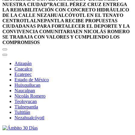
NUESTRA CIUDAD”
RACIEL PÉREZ CRUZ ENTREGA
LA REHABILITACIÓN CON CONCRETO HIDRÁULICO
DE LA CALLE NEZAHUALCÓYOTL EN EL TENAYO
CENTRO
TLALNEPANTLA RECIBE PROPUESTAS
CIUDADANAS PARA FORTALECER EL DEPORTE Y LA
CONVIVENCIA COMUNITARIA
EN NICOLÁS ROMERO
SE TRABAJA CON VALORES Y CUMPLIENDO LOS
COMPROMISOS
Atizapán
Coacalco
Ecatepec
Estado de México
Huixquilucan
Naucalpan
Nicolás Romero
Teoloyucan
Tlalnepantla
Tultitlán
Nezahualcóyotl