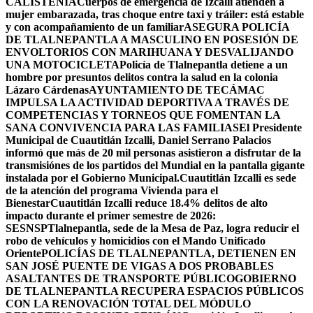
CALISTENIA
Cuerpos de emergencia de Izcalli atienden a
mujer embarazada, tras choque entre taxi y tráiler: está estable
y con acompañamiento de un familiar
ASEGURA POLICÍA
DE TLALNEPANTLA A MASCULINO EN POSESIÓN DE
ENVOLTORIOS CON MARIHUANA Y DESVALIJANDO
UNA MOTOCICLETA
Policía de Tlalnepantla detiene a un
hombre por presuntos delitos contra la salud en la colonia
Lázaro Cárdenas
AYUNTAMIENTO DE TECÁMAC
IMPULSA LA ACTIVIDAD DEPORTIVA A TRAVÉS DE
COMPETENCIAS Y TORNEOS QUE FOMENTAN LA
SANA CONVIVENCIA PARA LAS FAMILIAS
El Presidente
Municipal de Cuautitlán Izcalli, Daniel Serrano Palacios
informó que más de 20 mil personas asistieron a disfrutar de la
transmisiónes de los partidos del Mundial en la pantalla gigante
instalada por el Gobierno Municipal.
Cuautitlán Izcalli es sede
de la atención del programa Vivienda para el
Bienestar
Cuautitlán Izcalli reduce 18.4% delitos de alto
impacto durante el primer semestre de 2026:
SESNSP
Tlalnepantla, sede de la Mesa de Paz, logra reducir el
robo de vehículos y homicidios con el Mando Unificado
Oriente
POLICÍAS DE TLALNEPANTLA, ​DETIENEN EN
SAN JOSÉ PUENTE DE VIGAS A DOS PROBABLES
ASALTANTES DE TRANSPORTE PÚBLICO
GOBIERNO
DE TLALNEPANTLA RECUPERA ESPACIOS PÚBLICOS
CON LA RENOVACIÓN TOTAL DEL MÓDULO