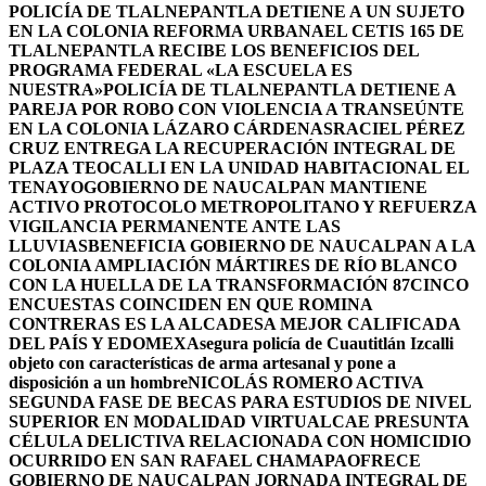
POLICÍA DE TLALNEPANTLA DETIENE A UN SUJETO
EN LA COLONIA REFORMA URBANA
EL CETIS 165 DE
TLALNEPANTLA RECIBE LOS BENEFICIOS DEL
PROGRAMA FEDERAL «LA ESCUELA ES
NUESTRA»
POLICÍA DE TLALNEPANTLA DETIENE A
PAREJA POR ROBO CON VIOLENCIA A TRANSEÚNTE
EN LA COLONIA LÁZARO CÁRDENAS
RACIEL PÉREZ
CRUZ ENTREGA LA RECUPERACIÓN INTEGRAL DE
PLAZA TEOCALLI EN LA UNIDAD HABITACIONAL EL
TENAYO
GOBIERNO DE NAUCALPAN MANTIENE
ACTIVO PROTOCOLO METROPOLITANO Y REFUERZA
VIGILANCIA PERMANENTE ANTE LAS
LLUVIAS
BENEFICIA GOBIERNO DE NAUCALPAN A LA
COLONIA AMPLIACIÓN MÁRTIRES DE RÍO BLANCO
CON LA HUELLA DE LA TRANSFORMACIÓN 87
CINCO
ENCUESTAS COINCIDEN EN QUE ROMINA
CONTRERAS ES LA ALCADESA MEJOR CALIFICADA
DEL PAÍS Y EDOMEX
Asegura policía de Cuautitlán Izcalli
objeto con características de arma artesanal y pone a
disposición a un hombre
NICOLÁS ROMERO ACTIVA
SEGUNDA FASE DE BECAS PARA ESTUDIOS DE NIVEL
SUPERIOR EN MODALIDAD VIRTUAL
CAE PRESUNTA
CÉLULA DELICTIVA RELACIONADA CON HOMICIDIO
OCURRIDO EN SAN RAFAEL CHAMAPA
OFRECE
GOBIERNO DE NAUCALPAN JORNADA INTEGRAL DE