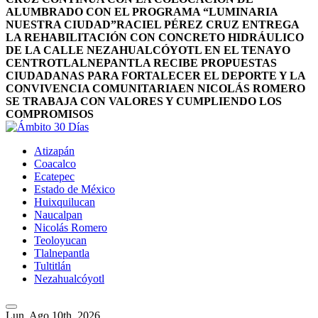
ALUMBRADO CON EL PROGRAMA “LUMINARIA
NUESTRA CIUDAD”
RACIEL PÉREZ CRUZ ENTREGA
LA REHABILITACIÓN CON CONCRETO HIDRÁULICO
DE LA CALLE NEZAHUALCÓYOTL EN EL TENAYO
CENTRO
TLALNEPANTLA RECIBE PROPUESTAS
CIUDADANAS PARA FORTALECER EL DEPORTE Y LA
CONVIVENCIA COMUNITARIA
EN NICOLÁS ROMERO
SE TRABAJA CON VALORES Y CUMPLIENDO LOS
COMPROMISOS
Atizapán
Coacalco
Ecatepec
Estado de México
Huixquilucan
Naucalpan
Nicolás Romero
Teoloyucan
Tlalnepantla
Tultitlán
Nezahualcóyotl
Lun. Ago 10th, 2026