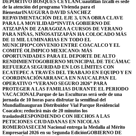
DEPORTIVO BOSQUES CEYLÁN
Cuautitlán Izcalli es sede
de la atención del programa Vivienda para el
Bienestar
INAUGURA DAVID SÁNCHEZ
REPAVIMENTACIÓN DEL EJE 3, UNA OBRA CLAVE
PARA LA MOVILIDAD
*INVITA GOBIERNO DE
ATIZAPÁN DE ZARAGOZA A CURSOS DE VERANO
PARA NIÑAS, NIÑOS
ATIZAPÁN HA COLOCADO MÁS
DE 11 MIL LUMINARIAS EN TODO EL
MUNICIPIO*
CONVENIO ENTRE COACALCO Y EL
COMITÉ OLÍMPICO MEXICANO: MÁS
OPORTUNIDADES PARA EL DEPORTE DE ALTO
RENDIMIENTO
GOBIERNO MUNICIPAL DE TECÁMAC
REFUERZA SEGURIDAD EN LOS LÍMITES CON
ECATEPEC A TRAVÉS DEL TRABAJO EN EQUIPO Y EN
COORDINACIÓN
ARRANCA EN NAUCALPAN EL
OPERATIVO “VERANO SEGURO 2026” PARA
PROTEGER A LAS FAMILIAS DURANTE EL PERIODO
VACACIONAL
Parque de las Esculturas será sede de una
jornada de 10 horas para disfrutar la semifinal del
Mundial
Inauguran Distribuidor Vial Parque Residencial
Coacalco; reducirá más de 20 minutos los
traslados
RESPONDIENDO CON HECHOS A LAS
PETICIONES CIUDADANAS EN NICOLAS
ROMERO
ASECEM Nacional entrega la Medalla al Mérito
Empresarial 2026 en su Segunda Edición
GOBIERNO DE