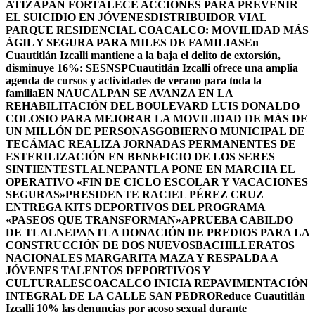
ATIZAPÁN FORTALECE ACCIONES PARA PREVENIR
EL SUICIDIO EN JÓVENES
DISTRIBUIDOR VIAL
PARQUE RESIDENCIAL COACALCO: MOVILIDAD MÁS
ÁGIL Y SEGURA PARA MILES DE FAMILIAS
En
Cuautitlán Izcalli mantiene a la baja el delito de extorsión,
disminuye 16%: SESNSP
Cuautitlán Izcalli ofrece una amplia
agenda de cursos y actividades de verano para toda la
familia
EN NAUCALPAN SE AVANZA EN LA
REHABILITACIÓN DEL BOULEVARD LUIS DONALDO
COLOSIO PARA MEJORAR LA MOVILIDAD DE MÁS DE
UN MILLÓN DE PERSONAS
GOBIERNO MUNICIPAL DE
TECÁMAC REALIZA JORNADAS PERMANENTES DE
ESTERILIZACIÓN EN BENEFICIO DE LOS SERES
SINTIENTES
TLALNEPANTLA PONE EN MARCHA EL
OPERATIVO «FIN DE CICLO ESCOLAR Y VACACIONES
SEGURAS»
PRESIDENTE RACIEL PÉREZ CRUZ
ENTREGA KITS DEPORTIVOS DEL PROGRAMA
«PASEOS QUE TRANSFORMAN»
APRUEBA CABILDO
DE TLALNEPANTLA DONACIÓN DE PREDIOS PARA LA
CONSTRUCCIÓN DE DOS NUEVOSBACHILLERATOS
NACIONALES MARGARITA MAZA Y RESPALDA A
JÓVENES TALENTOS DEPORTIVOS Y
CULTURALES
COACALCO INICIA REPAVIMENTACIÓN
INTEGRAL DE LA CALLE SAN PEDRO
Reduce Cuautitlán
Izcalli 10% las denuncias por acoso sexual durante