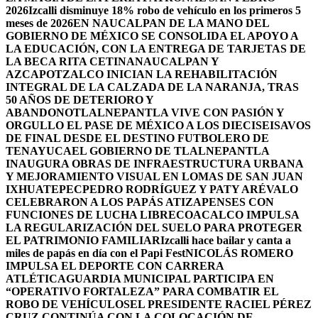
2026
Izcalli disminuye 18% robo de vehículo en los primeros 5
meses de 2026
EN NAUCALPAN DE LA MANO DEL
GOBIERNO DE MÉXICO SE CONSOLIDA EL APOYO A
LA EDUCACIÓN, CON LA ENTREGA DE TARJETAS DE
LA BECA RITA CETINA
NAUCALPAN Y
AZCAPOTZALCO INICIAN LA REHABILITACIÓN
INTEGRAL DE LA CALZADA DE LA NARANJA, TRAS
50 AÑOS DE DETERIORO Y
ABANDONO
TLALNEPANTLA VIVE CON PASIÓN Y
ORGULLO EL PASE DE MÉXICO A LOS DIECISEISAVOS
DE FINAL DESDE EL DESTINO FUTBOLERO DE
TENAYUCA
EL GOBIERNO DE TLALNEPANTLA
INAUGURA OBRAS DE INFRAESTRUCTURA URBANA
Y MEJORAMIENTO VISUAL EN LOMAS DE SAN JUAN
IXHUATEPEC
PEDRO RODRÍGUEZ Y PATY ARÉVALO
CELEBRARON A LOS PAPÁS ATIZAPENSES CON
FUNCIONES DE LUCHA LIBRE
COACALCO IMPULSA
LA REGULARIZACIÓN DEL SUELO PARA PROTEGER
EL PATRIMONIO FAMILIAR
Izcalli hace bailar y canta a
miles de papás en día con el Papi Fest
NICOLÁS ROMERO
IMPULSA EL DEPORTE CON CARRERA
ATLÉTICA
GUARDIA MUNICIPAL PARTICIPA EN
“OPERATIVO FORTALEZA” PARA COMBATIR EL
ROBO DE VEHÍCULOS
EL PRESIDENTE RACIEL PÉREZ
CRUZ CONTINÚA CON LA COLOCACIÓN DE