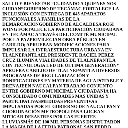
SALUD Y BIENESTAR “CUIDANDO A QUIENES NOS
CUIDAN”
GOBIERNO DE TECÁMAC FORTALECE LA
INCLUSIÓN CON ENTREGA DE 645 APARATOS
FUNCIONALES A FAMILIAS DE LA
DEMARCACIÓN
GOBIERNO DE ALCALDESA ROSI
WONG FORTALECE LA PARTICIPACIÓN CIUDADANA
EN TECÁMAC A TRAVÉS DEL COMITÉ MUNICIPAL
POR LA PAZ
PRIVILEGIAN OBRA PÚBLICA EN
CABILDO; APRUEBAN MODIFICACIONES PARA
IMPULSAR LA INFRAESTRUCTURA URBANA EN
TLALNEPANTLA
EL PRESIDENTE RACIEL PÉREZ
CRUZ ILUMINA VIALIDADES DE TLALNEPANTLA
CON TECNOLOGÍA LED DE ÚLTIMA GENERACIÓN*
APRUEBA CABILDO DE TLALNEPANTLA DIVERSOS
PROGRAMAS DE REGULARIZACIÓN Y
BONIFICACIONES EN MATERIA DE AGUA POTABLE Y
DRENAJE
EN NAUCALPAN TRABAJO CONJUNTO
ENTRE GOBIERNO MUNICIPAL Y CIUDADANÍA HA
CONSOLIDADO COMUNIDADES MÁS UNIDAS Y
PARTICIPATIVAS
MEDIDAS PREVENTIVAS
IMPULSADAS POR EL GOBIERNO DE NAUCALPAN Y
COORDINACIÓN METROPOLITANA LOGRAN
MITIGAR DESASTRES POR LAS FUERTES
LLUVIAS
MÁS DE 100 MIL PERSONAS DISFRUTARON
LA MAGIA DE LA FERIA PATRONAL SAN PEDRO