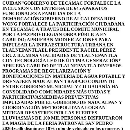
CUIDAN”
GOBIERNO DE TECÁMAC FORTALECE LA
INCLUSIÓN CON ENTREGA DE 645 APARATOS
FUNCIONALES A FAMILIAS DE LA
DEMARCACIÓN
GOBIERNO DE ALCALDESA ROSI
WONG FORTALECE LA PARTICIPACIÓN CIUDADANA
EN TECÁMAC A TRAVÉS DEL COMITÉ MUNICIPAL
POR LA PAZ
PRIVILEGIAN OBRA PÚBLICA EN
CABILDO; APRUEBAN MODIFICACIONES PARA
IMPULSAR LA INFRAESTRUCTURA URBANA EN
TLALNEPANTLA
EL PRESIDENTE RACIEL PÉREZ
CRUZ ILUMINA VIALIDADES DE TLALNEPANTLA
CON TECNOLOGÍA LED DE ÚLTIMA GENERACIÓN*
APRUEBA CABILDO DE TLALNEPANTLA DIVERSOS
PROGRAMAS DE REGULARIZACIÓN Y
BONIFICACIONES EN MATERIA DE AGUA POTABLE Y
DRENAJE
EN NAUCALPAN TRABAJO CONJUNTO
ENTRE GOBIERNO MUNICIPAL Y CIUDADANÍA HA
CONSOLIDADO COMUNIDADES MÁS UNIDAS Y
PARTICIPATIVAS
MEDIDAS PREVENTIVAS
IMPULSADAS POR EL GOBIERNO DE NAUCALPAN Y
COORDINACIÓN METROPOLITANA LOGRAN
MITIGAR DESASTRES POR LAS FUERTES
LLUVIAS
MÁS DE 100 MIL PERSONAS DISFRUTARON
LA MAGIA DE LA FERIA PATRONAL SAN PEDRO
2026
Izcalli disminuye 18% robo de vehículo en los primeros 5