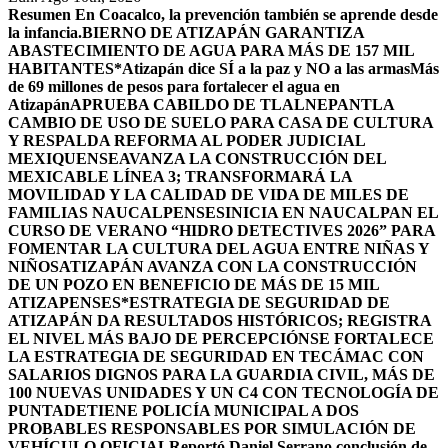
Resumen
En Coacalco, la prevención también se aprende desde
la infancia.
BIERNO DE ATIZAPÁN GARANTIZA
ABASTECIMIENTO DE AGUA PARA MÁS DE 157 MIL
HABITANTES*
Atizapán dice SÍ a la paz y NO a las armas
Más
de 69 millones de pesos para fortalecer el agua en
Atizapán
APRUEBA CABILDO DE TLALNEPANTLA
CAMBIO DE USO DE SUELO PARA CASA DE CULTURA
Y RESPALDA REFORMA AL PODER JUDICIAL
MEXIQUENSE
AVANZA LA CONSTRUCCIÓN DEL
MEXICABLE LÍNEA 3; TRANSFORMARÁ LA
MOVILIDAD Y LA CALIDAD DE VIDA DE MILES DE
FAMILIAS NAUCALPENSES
INICIA EN NAUCALPAN EL
CURSO DE VERANO “HIDRO DETECTIVES 2026” PARA
FOMENTAR LA CULTURA DEL AGUA ENTRE NIÑAS Y
NIÑOS
ATIZAPÁN AVANZA CON LA CONSTRUCCIÓN
DE UN POZO EN BENEFICIO DE MÁS DE 15 MIL
ATIZAPENSES
*ESTRATEGIA DE SEGURIDAD DE
ATIZAPÁN DA RESULTADOS HISTÓRICOS; REGISTRA
EL NIVEL MÁS BAJO DE PERCEPCIÓN
SE FORTALECE
LA ESTRATEGIA DE SEGURIDAD EN TECÁMAC CON
SALARIOS DIGNOS PARA LA GUARDIA CIVIL, MÁS DE
100 NUEVAS UNIDADES Y UN C4 CON TECNOLOGÍA DE
PUNTA
DETIENE POLICÍA MUNICIPAL A DOS
PROBABLES RESPONSABLES POR SIMULACIÓN DE
VEHÍCULO OFICIAL
Reportó Daniel Serrano conclusión de