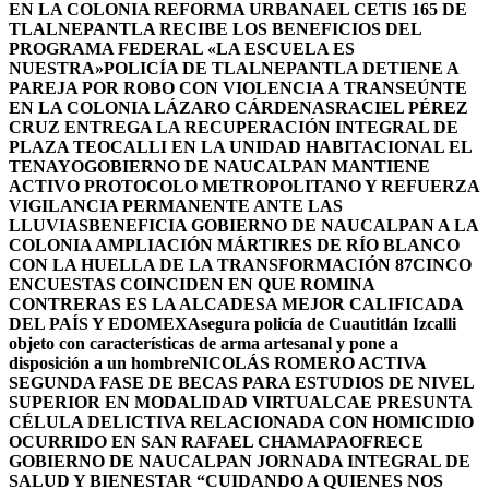
EN LA COLONIA REFORMA URBANA
EL CETIS 165 DE
TLALNEPANTLA RECIBE LOS BENEFICIOS DEL
PROGRAMA FEDERAL «LA ESCUELA ES
NUESTRA»
POLICÍA DE TLALNEPANTLA DETIENE A
PAREJA POR ROBO CON VIOLENCIA A TRANSEÚNTE
EN LA COLONIA LÁZARO CÁRDENAS
RACIEL PÉREZ
CRUZ ENTREGA LA RECUPERACIÓN INTEGRAL DE
PLAZA TEOCALLI EN LA UNIDAD HABITACIONAL EL
TENAYO
GOBIERNO DE NAUCALPAN MANTIENE
ACTIVO PROTOCOLO METROPOLITANO Y REFUERZA
VIGILANCIA PERMANENTE ANTE LAS
LLUVIAS
BENEFICIA GOBIERNO DE NAUCALPAN A LA
COLONIA AMPLIACIÓN MÁRTIRES DE RÍO BLANCO
CON LA HUELLA DE LA TRANSFORMACIÓN 87
CINCO
ENCUESTAS COINCIDEN EN QUE ROMINA
CONTRERAS ES LA ALCADESA MEJOR CALIFICADA
DEL PAÍS Y EDOMEX
Asegura policía de Cuautitlán Izcalli
objeto con características de arma artesanal y pone a
disposición a un hombre
NICOLÁS ROMERO ACTIVA
SEGUNDA FASE DE BECAS PARA ESTUDIOS DE NIVEL
SUPERIOR EN MODALIDAD VIRTUAL
CAE PRESUNTA
CÉLULA DELICTIVA RELACIONADA CON HOMICIDIO
OCURRIDO EN SAN RAFAEL CHAMAPA
OFRECE
GOBIERNO DE NAUCALPAN JORNADA INTEGRAL DE
SALUD Y BIENESTAR “CUIDANDO A QUIENES NOS