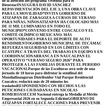
de la atención del programa Vivienda para el
Bienestar
INAUGURA DAVID SÁNCHEZ
REPAVIMENTACIÓN DEL EJE 3, UNA OBRA CLAVE
PARA LA MOVILIDAD
*INVITA GOBIERNO DE
ATIZAPÁN DE ZARAGOZA A CURSOS DE VERANO
PARA NIÑAS, NIÑOS
ATIZAPÁN HA COLOCADO MÁS
DE 11 MIL LUMINARIAS EN TODO EL
MUNICIPIO*
CONVENIO ENTRE COACALCO Y EL
COMITÉ OLÍMPICO MEXICANO: MÁS
OPORTUNIDADES PARA EL DEPORTE DE ALTO
RENDIMIENTO
GOBIERNO MUNICIPAL DE TECÁMAC
REFUERZA SEGURIDAD EN LOS LÍMITES CON
ECATEPEC A TRAVÉS DEL TRABAJO EN EQUIPO Y EN
COORDINACIÓN
ARRANCA EN NAUCALPAN EL
OPERATIVO “VERANO SEGURO 2026” PARA
PROTEGER A LAS FAMILIAS DURANTE EL PERIODO
VACACIONAL
Parque de las Esculturas será sede de una
jornada de 10 horas para disfrutar la semifinal del
Mundial
Inauguran Distribuidor Vial Parque Residencial
Coacalco; reducirá más de 20 minutos los
traslados
RESPONDIENDO CON HECHOS A LAS
PETICIONES CIUDADANAS EN NICOLAS
ROMERO
ASECEM Nacional entrega la Medalla al Mérito
Empresarial 2026 en su Segunda Edición
GOBIERNO DE
ATIZAPÁN FORTALECE ACCIONES PARA PREVENIR