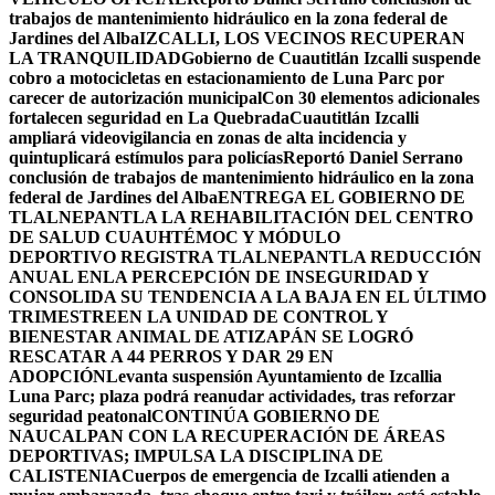
trabajos de mantenimiento hidráulico en la zona federal de
Jardines del Alba
IZCALLI, LOS VECINOS RECUPERAN
LA TRANQUILIDAD
Gobierno de Cuautitlán Izcalli suspende
cobro a motocicletas en estacionamiento de Luna Parc por
carecer de autorización municipal
Con 30 elementos adicionales
fortalecen seguridad en La Quebrada
Cuautitlán Izcalli
ampliará videovigilancia en zonas de alta incidencia y
quintuplicará estímulos para policías
Reportó Daniel Serrano
conclusión de trabajos de mantenimiento hidráulico en la zona
federal de Jardines del Alba
ENTREGA EL GOBIERNO DE
TLALNEPANTLA LA REHABILITACIÓN DEL CENTRO
DE SALUD CUAUHTÉMOC Y MÓDULO
DEPORTIVO
REGISTRA TLALNEPANTLA REDUCCIÓN
ANUAL ENLA PERCEPCIÓN DE INSEGURIDAD Y
CONSOLIDA SU TENDENCIA A LA BAJA EN EL ÚLTIMO
TRIMESTRE
EN LA UNIDAD DE CONTROL Y
BIENESTAR ANIMAL DE ATIZAPÁN SE LOGRÓ
RESCATAR A 44 PERROS Y DAR 29 EN
ADOPCIÓN
Levanta suspensión Ayuntamiento de Izcallia
Luna Parc; plaza podrá reanudar actividades, tras reforzar
seguridad peatonal
CONTINÚA GOBIERNO DE
NAUCALPAN CON LA RECUPERACIÓN DE ÁREAS
DEPORTIVAS; IMPULSA LA DISCIPLINA DE
CALISTENIA
Cuerpos de emergencia de Izcalli atienden a