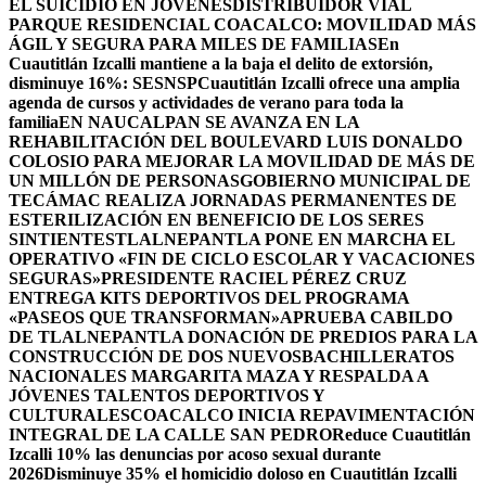
EL SUICIDIO EN JÓVENES
DISTRIBUIDOR VIAL
PARQUE RESIDENCIAL COACALCO: MOVILIDAD MÁS
ÁGIL Y SEGURA PARA MILES DE FAMILIAS
En
Cuautitlán Izcalli mantiene a la baja el delito de extorsión,
disminuye 16%: SESNSP
Cuautitlán Izcalli ofrece una amplia
agenda de cursos y actividades de verano para toda la
familia
EN NAUCALPAN SE AVANZA EN LA
REHABILITACIÓN DEL BOULEVARD LUIS DONALDO
COLOSIO PARA MEJORAR LA MOVILIDAD DE MÁS DE
UN MILLÓN DE PERSONAS
GOBIERNO MUNICIPAL DE
TECÁMAC REALIZA JORNADAS PERMANENTES DE
ESTERILIZACIÓN EN BENEFICIO DE LOS SERES
SINTIENTES
TLALNEPANTLA PONE EN MARCHA EL
OPERATIVO «FIN DE CICLO ESCOLAR Y VACACIONES
SEGURAS»
PRESIDENTE RACIEL PÉREZ CRUZ
ENTREGA KITS DEPORTIVOS DEL PROGRAMA
«PASEOS QUE TRANSFORMAN»
APRUEBA CABILDO
DE TLALNEPANTLA DONACIÓN DE PREDIOS PARA LA
CONSTRUCCIÓN DE DOS NUEVOSBACHILLERATOS
NACIONALES MARGARITA MAZA Y RESPALDA A
JÓVENES TALENTOS DEPORTIVOS Y
CULTURALES
COACALCO INICIA REPAVIMENTACIÓN
INTEGRAL DE LA CALLE SAN PEDRO
Reduce Cuautitlán
Izcalli 10% las denuncias por acoso sexual durante
2026
Disminuye 35% el homicidio doloso en Cuautitlán Izcalli