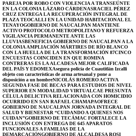
PAREJA POR ROBO CON VIOLENCIA A TRANSEÚNTE
EN LA COLONIA LÁZARO CÁRDENAS
RACIEL PÉREZ
CRUZ ENTREGA LA RECUPERACIÓN INTEGRAL DE
PLAZA TEOCALLI EN LA UNIDAD HABITACIONAL EL
TENAYO
GOBIERNO DE NAUCALPAN MANTIENE
ACTIVO PROTOCOLO METROPOLITANO Y REFUERZA
VIGILANCIA PERMANENTE ANTE LAS
LLUVIAS
BENEFICIA GOBIERNO DE NAUCALPAN A LA
COLONIA AMPLIACIÓN MÁRTIRES DE RÍO BLANCO
CON LA HUELLA DE LA TRANSFORMACIÓN 87
CINCO
ENCUESTAS COINCIDEN EN QUE ROMINA
CONTRERAS ES LA ALCADESA MEJOR CALIFICADA
DEL PAÍS Y EDOMEX
Asegura policía de Cuautitlán Izcalli
objeto con características de arma artesanal y pone a
disposición a un hombre
NICOLÁS ROMERO ACTIVA
SEGUNDA FASE DE BECAS PARA ESTUDIOS DE NIVEL
SUPERIOR EN MODALIDAD VIRTUAL
CAE PRESUNTA
CÉLULA DELICTIVA RELACIONADA CON HOMICIDIO
OCURRIDO EN SAN RAFAEL CHAMAPA
OFRECE
GOBIERNO DE NAUCALPAN JORNADA INTEGRAL DE
SALUD Y BIENESTAR “CUIDANDO A QUIENES NOS
CUIDAN”
GOBIERNO DE TECÁMAC FORTALECE LA
INCLUSIÓN CON ENTREGA DE 645 APARATOS
FUNCIONALES A FAMILIAS DE LA
DEMARCACIÓN
GOBIERNO DE ALCALDESA ROSI