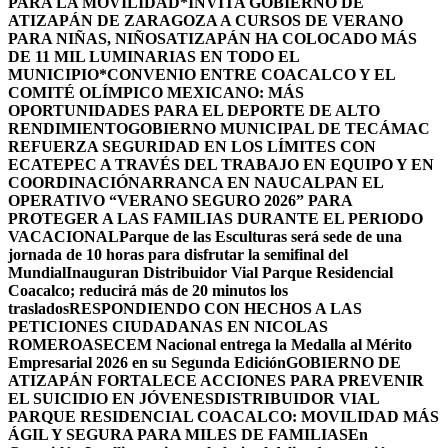
PARA LA MOVILIDAD
*INVITA GOBIERNO DE
ATIZAPÁN DE ZARAGOZA A CURSOS DE VERANO
PARA NIÑAS, NIÑOS
ATIZAPÁN HA COLOCADO MÁS
DE 11 MIL LUMINARIAS EN TODO EL
MUNICIPIO*
CONVENIO ENTRE COACALCO Y EL
COMITÉ OLÍMPICO MEXICANO: MÁS
OPORTUNIDADES PARA EL DEPORTE DE ALTO
RENDIMIENTO
GOBIERNO MUNICIPAL DE TECÁMAC
REFUERZA SEGURIDAD EN LOS LÍMITES CON
ECATEPEC A TRAVÉS DEL TRABAJO EN EQUIPO Y EN
COORDINACIÓN
ARRANCA EN NAUCALPAN EL
OPERATIVO “VERANO SEGURO 2026” PARA
PROTEGER A LAS FAMILIAS DURANTE EL PERIODO
VACACIONAL
Parque de las Esculturas será sede de una
jornada de 10 horas para disfrutar la semifinal del
Mundial
Inauguran Distribuidor Vial Parque Residencial
Coacalco; reducirá más de 20 minutos los
traslados
RESPONDIENDO CON HECHOS A LAS
PETICIONES CIUDADANAS EN NICOLAS
ROMERO
ASECEM Nacional entrega la Medalla al Mérito
Empresarial 2026 en su Segunda Edición
GOBIERNO DE
ATIZAPÁN FORTALECE ACCIONES PARA PREVENIR
EL SUICIDIO EN JÓVENES
DISTRIBUIDOR VIAL
PARQUE RESIDENCIAL COACALCO: MOVILIDAD MÁS
ÁGIL Y SEGURA PARA MILES DE FAMILIAS
En