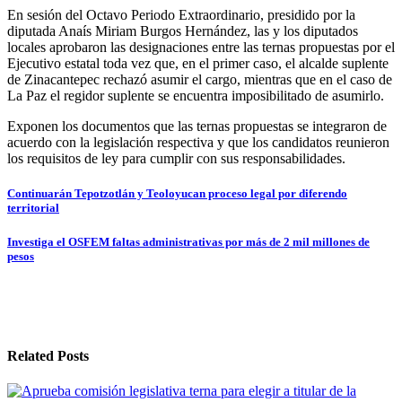
En sesión del Octavo Periodo Extraordinario, presidido por la
diputada Anaís Miriam Burgos Hernández, las y los diputados
locales aprobaron las designaciones entre las ternas propuestas por el
Ejecutivo estatal toda vez que, en el primer caso, el alcalde suplente
de Zinacantepec rechazó asumir el cargo, mientras que en el caso de
La Paz el regidor suplente se encuentra imposibilitado de asumirlo.
Exponen los documentos que las ternas propuestas se integraron de
acuerdo con la legislación respectiva y que los candidatos reunieron
los requisitos de ley para cumplir con sus responsabilidades.
Navegación
Continuarán Tepotzotlán y Teoloyucan proceso legal por diferendo
territorial
de
entradas
Investiga el OSFEM faltas administrativas por más de 2 mil millones de
pesos
Related Posts