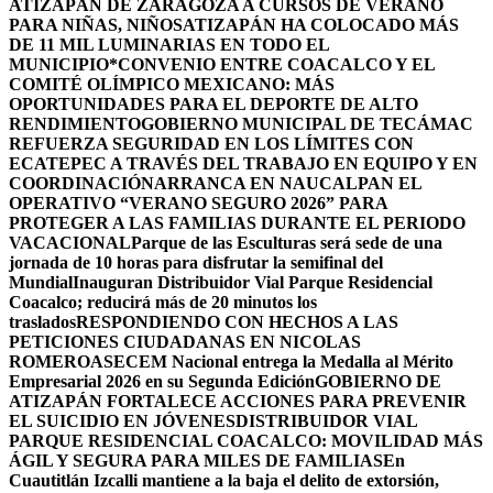
ATIZAPÁN DE ZARAGOZA A CURSOS DE VERANO
PARA NIÑAS, NIÑOS
ATIZAPÁN HA COLOCADO MÁS
DE 11 MIL LUMINARIAS EN TODO EL
MUNICIPIO*
CONVENIO ENTRE COACALCO Y EL
COMITÉ OLÍMPICO MEXICANO: MÁS
OPORTUNIDADES PARA EL DEPORTE DE ALTO
RENDIMIENTO
GOBIERNO MUNICIPAL DE TECÁMAC
REFUERZA SEGURIDAD EN LOS LÍMITES CON
ECATEPEC A TRAVÉS DEL TRABAJO EN EQUIPO Y EN
COORDINACIÓN
ARRANCA EN NAUCALPAN EL
OPERATIVO “VERANO SEGURO 2026” PARA
PROTEGER A LAS FAMILIAS DURANTE EL PERIODO
VACACIONAL
Parque de las Esculturas será sede de una
jornada de 10 horas para disfrutar la semifinal del
Mundial
Inauguran Distribuidor Vial Parque Residencial
Coacalco; reducirá más de 20 minutos los
traslados
RESPONDIENDO CON HECHOS A LAS
PETICIONES CIUDADANAS EN NICOLAS
ROMERO
ASECEM Nacional entrega la Medalla al Mérito
Empresarial 2026 en su Segunda Edición
GOBIERNO DE
ATIZAPÁN FORTALECE ACCIONES PARA PREVENIR
EL SUICIDIO EN JÓVENES
DISTRIBUIDOR VIAL
PARQUE RESIDENCIAL COACALCO: MOVILIDAD MÁS
ÁGIL Y SEGURA PARA MILES DE FAMILIAS
En
Cuautitlán Izcalli mantiene a la baja el delito de extorsión,