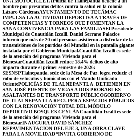
UNA MOTOCICLETA
Policía de Tlalnepantla detiene a un
hombre por presuntos delitos contra la salud en la colonia
Lázaro Cárdenas
AYUNTAMIENTO DE TECÁMAC
IMPULSA LA ACTIVIDAD DEPORTIVA A TRAVÉS DE
COMPETENCIAS Y TORNEOS QUE FOMENTAN LA
SANA CONVIVENCIA PARA LAS FAMILIAS
El Presidente
Municipal de Cuautitlán Izcalli, Daniel Serrano Palacios
informó que más de 20 mil personas asistieron a disfrutar de la
transmisiónes de los partidos del Mundial en la pantalla gigante
instalada por el Gobierno Municipal.
Cuautitlán Izcalli es sede
de la atención del programa Vivienda para el
Bienestar
Cuautitlán Izcalli reduce 18.4% delitos de alto
impacto durante el primer semestre de 2026:
SESNSP
Tlalnepantla, sede de la Mesa de Paz, logra reducir el
robo de vehículos y homicidios con el Mando Unificado
Oriente
POLICÍAS DE TLALNEPANTLA, ​DETIENEN EN
SAN JOSÉ PUENTE DE VIGAS A DOS PROBABLES
ASALTANTES DE TRANSPORTE PÚBLICO
GOBIERNO
DE TLALNEPANTLA RECUPERA ESPACIOS PÚBLICOS
CON LA RENOVACIÓN TOTAL DEL MÓDULO
DEPORTIVO BOSQUES CEYLÁN
Cuautitlán Izcalli es sede
de la atención del programa Vivienda para el
Bienestar
INAUGURA DAVID SÁNCHEZ
REPAVIMENTACIÓN DEL EJE 3, UNA OBRA CLAVE
PARA LA MOVILIDAD
*INVITA GOBIERNO DE