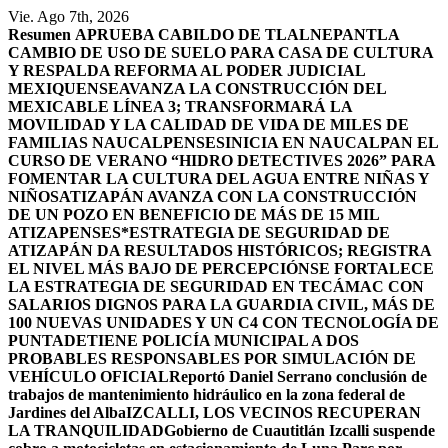
Saltar
Vie. Ago 7th, 2026
al
Resumen
APRUEBA CABILDO DE TLALNEPANTLA
contenido
CAMBIO DE USO DE SUELO PARA CASA DE CULTURA
Y RESPALDA REFORMA AL PODER JUDICIAL
MEXIQUENSE
AVANZA LA CONSTRUCCIÓN DEL
MEXICABLE LÍNEA 3; TRANSFORMARÁ LA
MOVILIDAD Y LA CALIDAD DE VIDA DE MILES DE
FAMILIAS NAUCALPENSES
INICIA EN NAUCALPAN EL
CURSO DE VERANO “HIDRO DETECTIVES 2026” PARA
FOMENTAR LA CULTURA DEL AGUA ENTRE NIÑAS Y
NIÑOS
ATIZAPÁN AVANZA CON LA CONSTRUCCIÓN
DE UN POZO EN BENEFICIO DE MÁS DE 15 MIL
ATIZAPENSES
*ESTRATEGIA DE SEGURIDAD DE
ATIZAPÁN DA RESULTADOS HISTÓRICOS; REGISTRA
EL NIVEL MÁS BAJO DE PERCEPCIÓN
SE FORTALECE
LA ESTRATEGIA DE SEGURIDAD EN TECÁMAC CON
SALARIOS DIGNOS PARA LA GUARDIA CIVIL, MÁS DE
100 NUEVAS UNIDADES Y UN C4 CON TECNOLOGÍA DE
PUNTA
DETIENE POLICÍA MUNICIPAL A DOS
PROBABLES RESPONSABLES POR SIMULACIÓN DE
VEHÍCULO OFICIAL
Reportó Daniel Serrano conclusión de
trabajos de mantenimiento hidráulico en la zona federal de
Jardines del Alba
IZCALLI, LOS VECINOS RECUPERAN
LA TRANQUILIDAD
Gobierno de Cuautitlán Izcalli suspende