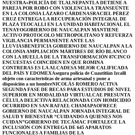
NUESTRA»
POLICÍA DE TLALNEPANTLA DETIENE A
PAREJA POR ROBO CON VIOLENCIA A TRANSEÚNTE
EN LA COLONIA LÁZARO CÁRDENAS
RACIEL PÉREZ
CRUZ ENTREGA LA RECUPERACIÓN INTEGRAL DE
PLAZA TEOCALLI EN LA UNIDAD HABITACIONAL EL
TENAYO
GOBIERNO DE NAUCALPAN MANTIENE
ACTIVO PROTOCOLO METROPOLITANO Y REFUERZA
VIGILANCIA PERMANENTE ANTE LAS
LLUVIAS
BENEFICIA GOBIERNO DE NAUCALPAN A LA
COLONIA AMPLIACIÓN MÁRTIRES DE RÍO BLANCO
CON LA HUELLA DE LA TRANSFORMACIÓN 87
CINCO
ENCUESTAS COINCIDEN EN QUE ROMINA
CONTRERAS ES LA ALCADESA MEJOR CALIFICADA
DEL PAÍS Y EDOMEX
Asegura policía de Cuautitlán Izcalli
objeto con características de arma artesanal y pone a
disposición a un hombre
NICOLÁS ROMERO ACTIVA
SEGUNDA FASE DE BECAS PARA ESTUDIOS DE NIVEL
SUPERIOR EN MODALIDAD VIRTUAL
CAE PRESUNTA
CÉLULA DELICTIVA RELACIONADA CON HOMICIDIO
OCURRIDO EN SAN RAFAEL CHAMAPA
OFRECE
GOBIERNO DE NAUCALPAN JORNADA INTEGRAL DE
SALUD Y BIENESTAR “CUIDANDO A QUIENES NOS
CUIDAN”
GOBIERNO DE TECÁMAC FORTALECE LA
INCLUSIÓN CON ENTREGA DE 645 APARATOS
FUNCIONALES A FAMILIAS DE LA