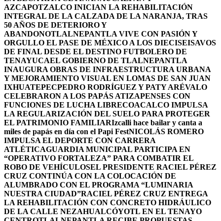
AZCAPOTZALCO INICIAN LA REHABILITACIÓN
INTEGRAL DE LA CALZADA DE LA NARANJA, TRAS
50 AÑOS DE DETERIORO Y
ABANDONO
TLALNEPANTLA VIVE CON PASIÓN Y
ORGULLO EL PASE DE MÉXICO A LOS DIECISEISAVOS
DE FINAL DESDE EL DESTINO FUTBOLERO DE
TENAYUCA
EL GOBIERNO DE TLALNEPANTLA
INAUGURA OBRAS DE INFRAESTRUCTURA URBANA
Y MEJORAMIENTO VISUAL EN LOMAS DE SAN JUAN
IXHUATEPEC
PEDRO RODRÍGUEZ Y PATY ARÉVALO
CELEBRARON A LOS PAPÁS ATIZAPENSES CON
FUNCIONES DE LUCHA LIBRE
COACALCO IMPULSA
LA REGULARIZACIÓN DEL SUELO PARA PROTEGER
EL PATRIMONIO FAMILIAR
Izcalli hace bailar y canta a
miles de papás en día con el Papi Fest
NICOLÁS ROMERO
IMPULSA EL DEPORTE CON CARRERA
ATLÉTICA
GUARDIA MUNICIPAL PARTICIPA EN
“OPERATIVO FORTALEZA” PARA COMBATIR EL
ROBO DE VEHÍCULOS
EL PRESIDENTE RACIEL PÉREZ
CRUZ CONTINÚA CON LA COLOCACIÓN DE
ALUMBRADO CON EL PROGRAMA “LUMINARIA
NUESTRA CIUDAD”
RACIEL PÉREZ CRUZ ENTREGA
LA REHABILITACIÓN CON CONCRETO HIDRÁULICO
DE LA CALLE NEZAHUALCÓYOTL EN EL TENAYO
CENTRO
TLALNEPANTLA RECIBE PROPUESTAS