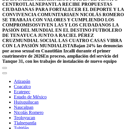
CENTRO
TLALNEPANTLA RECIBE PROPUESTAS
CIUDADANAS PARA FORTALECER EL DEPORTE Y LA
CONVIVENCIA COMUNITARIA
EN NICOLÁS ROMERO
SE TRABAJA CON VALORES Y CUMPLIENDO LOS
COMPROMISOS
VIVEN LAS Y LOS CIUDADANOS LA
PASIÓN DEL MUNDIAL EN EL DESTINO FUTBOLERO
DE TENAYUCA JUNTO A RACIEL PÉREZ
CRUZ
MUNDIAL SOCIAL LAS CUATRO CASAS VIBRA
CON LA PASIÓN MUNDIALISTA
Bajan 24% las denuncias
por acoso sexual en Cuautitlán Izcalli durante el primer
cuatrimestre de 2026
En proceso, ampliación del servicio del
Tanque 31, con los trabajos de instalación de nuevo equipo
Atizapán
Coacalco
Ecatepec
Estado de México
Huixquilucan
Naucalpan
Nicolás Romero
Teoloyucan
Tlalnepantla
Tultitlán