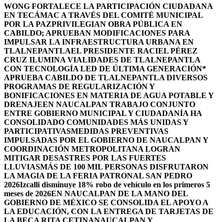
WONG FORTALECE LA PARTICIPACIÓN CIUDADANA
EN TECÁMAC A TRAVÉS DEL COMITÉ MUNICIPAL
POR LA PAZ
PRIVILEGIAN OBRA PÚBLICA EN
CABILDO; APRUEBAN MODIFICACIONES PARA
IMPULSAR LA INFRAESTRUCTURA URBANA EN
TLALNEPANTLA
EL PRESIDENTE RACIEL PÉREZ
CRUZ ILUMINA VIALIDADES DE TLALNEPANTLA
CON TECNOLOGÍA LED DE ÚLTIMA GENERACIÓN*
APRUEBA CABILDO DE TLALNEPANTLA DIVERSOS
PROGRAMAS DE REGULARIZACIÓN Y
BONIFICACIONES EN MATERIA DE AGUA POTABLE Y
DRENAJE
EN NAUCALPAN TRABAJO CONJUNTO
ENTRE GOBIERNO MUNICIPAL Y CIUDADANÍA HA
CONSOLIDADO COMUNIDADES MÁS UNIDAS Y
PARTICIPATIVAS
MEDIDAS PREVENTIVAS
IMPULSADAS POR EL GOBIERNO DE NAUCALPAN Y
COORDINACIÓN METROPOLITANA LOGRAN
MITIGAR DESASTRES POR LAS FUERTES
LLUVIAS
MÁS DE 100 MIL PERSONAS DISFRUTARON
LA MAGIA DE LA FERIA PATRONAL SAN PEDRO
2026
Izcalli disminuye 18% robo de vehículo en los primeros 5
meses de 2026
EN NAUCALPAN DE LA MANO DEL
GOBIERNO DE MÉXICO SE CONSOLIDA EL APOYO A
LA EDUCACIÓN, CON LA ENTREGA DE TARJETAS DE
LA BECA RITA CETINA
NAUCALPAN Y