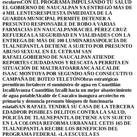
escolares
CON EL PROGRAMA IMPULSANDO TU SALUD
EL GOBIERNO DE NAUCALPAN YA ENTREGÓ MÁS DE
4 MIL LENTES
RESPUESTA INMEDIATA DE LA
GUARDIA MUNICIPAL PERMITE DETENER A
PRESUNTO RESPONSABLE DE ROBO A VARIAS
FARMACIAS EN NAUCALPAN
RACIEL PÉREZ CRUZ
REFUERZA LA SEGURIDAD EN VIALIDADES CON LA
ENTREGA DE MÁS DE 100 LUMINARIAS
POLICÍA DE
TLALNEPANTLA DETIENE A SUJETO POR PRESUNTO
ABUSO SEXUAL EN EL CETRAM SAN
RAFAEL
GOBIERNO DE NAUCALPAN ATIENDE
REPORTES CIUDADANOS Y RESCATA A PERRITA EN
SITUACIÓN DE MALTRATO
ARRANCA ALCALDE
ISAAC MONTOYA POR SEGUNDO AÑO CONSECUTIVO
CAMPAÑA DE BOTEO TELETÓN
Obras estratégicas
permitirán fortalecer el suministro de agua en Cuautitlán
Izcalli
Avanza Cuautitlán Izcalli hacia un mejor abastecimiento
de agua potable
Alcalde de Coacalco inaugura arcotecho en
primaria y denuncia presunto bloqueo de funcionaria
estatal
SAN RAFAEL TENDRÁ SU CASA DE LA TERCERA
EDAD
POR POSIBLES DELITOS CONTRA LA SALUD,
POLICÍA DE TLALNEPANTLA DETIENE A UN SUJETO
EN LA COLONIA REFORMA URBANA
EL CETIS 165 DE
TLALNEPANTLA RECIBE LOS BENEFICIOS DEL
PROGRAMA FEDERAL «LA ESCUELA ES