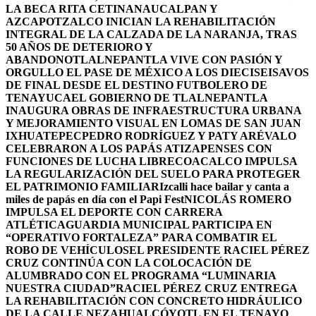
LA BECA RITA CETINA
NAUCALPAN Y
AZCAPOTZALCO INICIAN LA REHABILITACIÓN
INTEGRAL DE LA CALZADA DE LA NARANJA, TRAS
50 AÑOS DE DETERIORO Y
ABANDONO
TLALNEPANTLA VIVE CON PASIÓN Y
ORGULLO EL PASE DE MÉXICO A LOS DIECISEISAVOS
DE FINAL DESDE EL DESTINO FUTBOLERO DE
TENAYUCA
EL GOBIERNO DE TLALNEPANTLA
INAUGURA OBRAS DE INFRAESTRUCTURA URBANA
Y MEJORAMIENTO VISUAL EN LOMAS DE SAN JUAN
IXHUATEPEC
PEDRO RODRÍGUEZ Y PATY ARÉVALO
CELEBRARON A LOS PAPÁS ATIZAPENSES CON
FUNCIONES DE LUCHA LIBRE
COACALCO IMPULSA
LA REGULARIZACIÓN DEL SUELO PARA PROTEGER
EL PATRIMONIO FAMILIAR
Izcalli hace bailar y canta a
miles de papás en día con el Papi Fest
NICOLÁS ROMERO
IMPULSA EL DEPORTE CON CARRERA
ATLÉTICA
GUARDIA MUNICIPAL PARTICIPA EN
“OPERATIVO FORTALEZA” PARA COMBATIR EL
ROBO DE VEHÍCULOS
EL PRESIDENTE RACIEL PÉREZ
CRUZ CONTINÚA CON LA COLOCACIÓN DE
ALUMBRADO CON EL PROGRAMA “LUMINARIA
NUESTRA CIUDAD”
RACIEL PÉREZ CRUZ ENTREGA
LA REHABILITACIÓN CON CONCRETO HIDRÁULICO
DE LA CALLE NEZAHUALCÓYOTL EN EL TENAYO