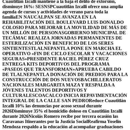
Cuautitlán Izcalli mantiene a la baja el delito de extorsión,
disminuye 16%: SESNSP
Cuautitlán Izcalli ofrece una amplia
agenda de cursos y actividades de verano para toda la
familia
EN NAUCALPAN SE AVANZA EN LA
REHABILITACIÓN DEL BOULEVARD LUIS DONALDO
COLOSIO PARA MEJORAR LA MOVILIDAD DE MÁS DE
UN MILLÓN DE PERSONAS
GOBIERNO MUNICIPAL DE
TECÁMAC REALIZA JORNADAS PERMANENTES DE
ESTERILIZACIÓN EN BENEFICIO DE LOS SERES
SINTIENTES
TLALNEPANTLA PONE EN MARCHA EL
OPERATIVO «FIN DE CICLO ESCOLAR Y VACACIONES
SEGURAS»
PRESIDENTE RACIEL PÉREZ CRUZ
ENTREGA KITS DEPORTIVOS DEL PROGRAMA
«PASEOS QUE TRANSFORMAN»
APRUEBA CABILDO
DE TLALNEPANTLA DONACIÓN DE PREDIOS PARA LA
CONSTRUCCIÓN DE DOS NUEVOSBACHILLERATOS
NACIONALES MARGARITA MAZA Y RESPALDA A
JÓVENES TALENTOS DEPORTIVOS Y
CULTURALES
COACALCO INICIA REPAVIMENTACIÓN
INTEGRAL DE LA CALLE SAN PEDRO
Reduce Cuautitlán
Izcalli 10% las denuncias por acoso sexual durante
2026
Disminuye 35% el homicidio doloso en Cuautitlán Izcalli
durante 2026
Nicolás Romero recibe por tercera ocasión las
Caravanas Itinerantes por la Justicia Social
Reafirma Yoselin
Mendoza respaldo a la educación al acompañar graduaciones