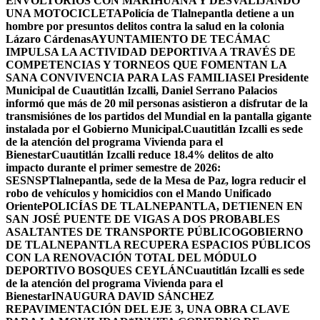
ENVOLTORIOS CON MARIHUANA Y DESVALIJANDO
UNA MOTOCICLETA
Policía de Tlalnepantla detiene a un
hombre por presuntos delitos contra la salud en la colonia
Lázaro Cárdenas
AYUNTAMIENTO DE TECÁMAC
IMPULSA LA ACTIVIDAD DEPORTIVA A TRAVÉS DE
COMPETENCIAS Y TORNEOS QUE FOMENTAN LA
SANA CONVIVENCIA PARA LAS FAMILIAS
El Presidente
Municipal de Cuautitlán Izcalli, Daniel Serrano Palacios
informó que más de 20 mil personas asistieron a disfrutar de la
transmisiónes de los partidos del Mundial en la pantalla gigante
instalada por el Gobierno Municipal.
Cuautitlán Izcalli es sede
de la atención del programa Vivienda para el
Bienestar
Cuautitlán Izcalli reduce 18.4% delitos de alto
impacto durante el primer semestre de 2026:
SESNSP
Tlalnepantla, sede de la Mesa de Paz, logra reducir el
robo de vehículos y homicidios con el Mando Unificado
Oriente
POLICÍAS DE TLALNEPANTLA, ​DETIENEN EN
SAN JOSÉ PUENTE DE VIGAS A DOS PROBABLES
ASALTANTES DE TRANSPORTE PÚBLICO
GOBIERNO
DE TLALNEPANTLA RECUPERA ESPACIOS PÚBLICOS
CON LA RENOVACIÓN TOTAL DEL MÓDULO
DEPORTIVO BOSQUES CEYLÁN
Cuautitlán Izcalli es sede
de la atención del programa Vivienda para el
Bienestar
INAUGURA DAVID SÁNCHEZ
REPAVIMENTACIÓN DEL EJE 3, UNA OBRA CLAVE