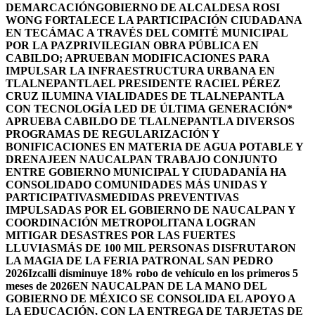
DEMARCACIÓN
GOBIERNO DE ALCALDESA ROSI
WONG FORTALECE LA PARTICIPACIÓN CIUDADANA
EN TECÁMAC A TRAVÉS DEL COMITÉ MUNICIPAL
POR LA PAZ
PRIVILEGIAN OBRA PÚBLICA EN
CABILDO; APRUEBAN MODIFICACIONES PARA
IMPULSAR LA INFRAESTRUCTURA URBANA EN
TLALNEPANTLA
EL PRESIDENTE RACIEL PÉREZ
CRUZ ILUMINA VIALIDADES DE TLALNEPANTLA
CON TECNOLOGÍA LED DE ÚLTIMA GENERACIÓN*
APRUEBA CABILDO DE TLALNEPANTLA DIVERSOS
PROGRAMAS DE REGULARIZACIÓN Y
BONIFICACIONES EN MATERIA DE AGUA POTABLE Y
DRENAJE
EN NAUCALPAN TRABAJO CONJUNTO
ENTRE GOBIERNO MUNICIPAL Y CIUDADANÍA HA
CONSOLIDADO COMUNIDADES MÁS UNIDAS Y
PARTICIPATIVAS
MEDIDAS PREVENTIVAS
IMPULSADAS POR EL GOBIERNO DE NAUCALPAN Y
COORDINACIÓN METROPOLITANA LOGRAN
MITIGAR DESASTRES POR LAS FUERTES
LLUVIAS
MÁS DE 100 MIL PERSONAS DISFRUTARON
LA MAGIA DE LA FERIA PATRONAL SAN PEDRO
2026
Izcalli disminuye 18% robo de vehículo en los primeros 5
meses de 2026
EN NAUCALPAN DE LA MANO DEL
GOBIERNO DE MÉXICO SE CONSOLIDA EL APOYO A
LA EDUCACIÓN, CON LA ENTREGA DE TARJETAS DE