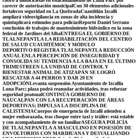
cobro a motocicletas en estacionamiento de Luna Parc por
carecer de autorización municipal
Con 30 elementos adicionales
fortalecen seguridad en La Quebrada
Cuautitlán Izcalli
ampliará videovigilancia en zonas de alta incidencia y
quintuplicará estímulos para policías
Reportó Daniel Serrano
conclusión de trabajos de mantenimiento hidráulico en la zona
federal de Jardines del Alba
ENTREGA EL GOBIERNO DE
TLALNEPANTLA LA REHABILITACIÓN DEL CENTRO
DE SALUD CUAUHTÉMOC Y MÓDULO
DEPORTIVO
REGISTRA TLALNEPANTLA REDUCCIÓN
ANUAL ENLA PERCEPCIÓN DE INSEGURIDAD Y
CONSOLIDA SU TENDENCIA A LA BAJA EN EL ÚLTIMO
TRIMESTRE
EN LA UNIDAD DE CONTROL Y
BIENESTAR ANIMAL DE ATIZAPÁN SE LOGRÓ
RESCATAR A 44 PERROS Y DAR 29 EN
ADOPCIÓN
Levanta suspensión Ayuntamiento de Izcallia
Luna Parc; plaza podrá reanudar actividades, tras reforzar
seguridad peatonal
CONTINÚA GOBIERNO DE
NAUCALPAN CON LA RECUPERACIÓN DE ÁREAS
DEPORTIVAS; IMPULSA LA DISCIPLINA DE
CALISTENIA
Cuerpos de emergencia de Izcalli atienden a
mujer embarazada, tras choque entre taxi y tráiler: está estable
y con acompañamiento de un familiar
ASEGURA POLICÍA
DE TLALNEPANTLA A MASCULINO EN POSESIÓN DE
ENVOLTORIOS CON MARIHUANA Y DESVALIJANDO