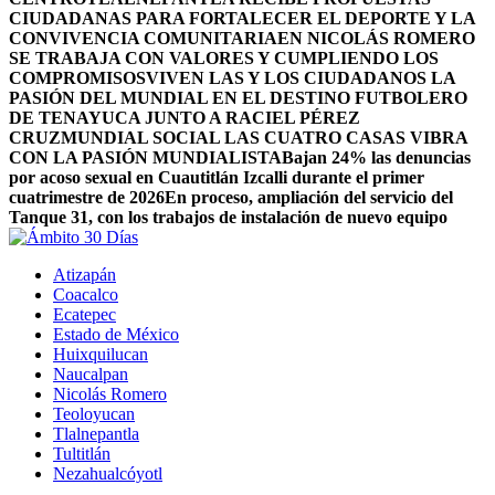
CIUDADANAS PARA FORTALECER EL DEPORTE Y LA
CONVIVENCIA COMUNITARIA
EN NICOLÁS ROMERO
SE TRABAJA CON VALORES Y CUMPLIENDO LOS
COMPROMISOS
VIVEN LAS Y LOS CIUDADANOS LA
PASIÓN DEL MUNDIAL EN EL DESTINO FUTBOLERO
DE TENAYUCA JUNTO A RACIEL PÉREZ
CRUZ
MUNDIAL SOCIAL LAS CUATRO CASAS VIBRA
CON LA PASIÓN MUNDIALISTA
Bajan 24% las denuncias
por acoso sexual en Cuautitlán Izcalli durante el primer
cuatrimestre de 2026
En proceso, ampliación del servicio del
Tanque 31, con los trabajos de instalación de nuevo equipo
Atizapán
Coacalco
Ecatepec
Estado de México
Huixquilucan
Naucalpan
Nicolás Romero
Teoloyucan
Tlalnepantla
Tultitlán
Nezahualcóyotl