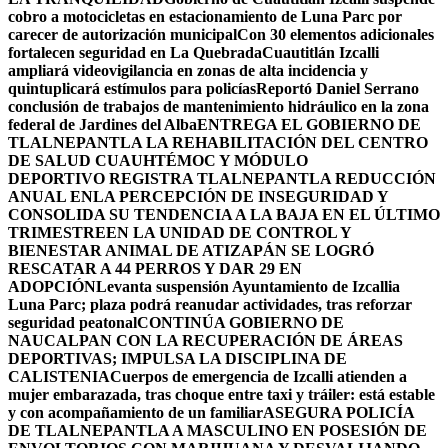
cobro a motocicletas en estacionamiento de Luna Parc por
carecer de autorización municipal
Con 30 elementos adicionales
fortalecen seguridad en La Quebrada
Cuautitlán Izcalli
ampliará videovigilancia en zonas de alta incidencia y
quintuplicará estímulos para policías
Reportó Daniel Serrano
conclusión de trabajos de mantenimiento hidráulico en la zona
federal de Jardines del Alba
ENTREGA EL GOBIERNO DE
TLALNEPANTLA LA REHABILITACIÓN DEL CENTRO
DE SALUD CUAUHTÉMOC Y MÓDULO
DEPORTIVO
REGISTRA TLALNEPANTLA REDUCCIÓN
ANUAL ENLA PERCEPCIÓN DE INSEGURIDAD Y
CONSOLIDA SU TENDENCIA A LA BAJA EN EL ÚLTIMO
TRIMESTRE
EN LA UNIDAD DE CONTROL Y
BIENESTAR ANIMAL DE ATIZAPÁN SE LOGRÓ
RESCATAR A 44 PERROS Y DAR 29 EN
ADOPCIÓN
Levanta suspensión Ayuntamiento de Izcallia
Luna Parc; plaza podrá reanudar actividades, tras reforzar
seguridad peatonal
CONTINÚA GOBIERNO DE
NAUCALPAN CON LA RECUPERACIÓN DE ÁREAS
DEPORTIVAS; IMPULSA LA DISCIPLINA DE
CALISTENIA
Cuerpos de emergencia de Izcalli atienden a
mujer embarazada, tras choque entre taxi y tráiler: está estable
y con acompañamiento de un familiar
ASEGURA POLICÍA
DE TLALNEPANTLA A MASCULINO EN POSESIÓN DE