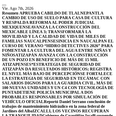
Vie. Ago 7th, 2026
Resumen
APRUEBA CABILDO DE TLALNEPANTLA
CAMBIO DE USO DE SUELO PARA CASA DE CULTURA
Y RESPALDA REFORMA AL PODER JUDICIAL
MEXIQUENSE
AVANZA LA CONSTRUCCIÓN DEL
MEXICABLE LÍNEA 3; TRANSFORMARÁ LA
MOVILIDAD Y LA CALIDAD DE VIDA DE MILES DE
FAMILIAS NAUCALPENSES
INICIA EN NAUCALPAN EL
CURSO DE VERANO “HIDRO DETECTIVES 2026” PARA
FOMENTAR LA CULTURA DEL AGUA ENTRE NIÑAS Y
NIÑOS
ATIZAPÁN AVANZA CON LA CONSTRUCCIÓN
DE UN POZO EN BENEFICIO DE MÁS DE 15 MIL
ATIZAPENSES
*ESTRATEGIA DE SEGURIDAD DE
ATIZAPÁN DA RESULTADOS HISTÓRICOS; REGISTRA
EL NIVEL MÁS BAJO DE PERCEPCIÓN
SE FORTALECE
LA ESTRATEGIA DE SEGURIDAD EN TECÁMAC CON
SALARIOS DIGNOS PARA LA GUARDIA CIVIL, MÁS DE
100 NUEVAS UNIDADES Y UN C4 CON TECNOLOGÍA DE
PUNTA
DETIENE POLICÍA MUNICIPAL A DOS
PROBABLES RESPONSABLES POR SIMULACIÓN DE
VEHÍCULO OFICIAL
Reportó Daniel Serrano conclusión de
trabajos de mantenimiento hidráulico en la zona federal de
Jardines del Alba
IZCALLI, LOS VECINOS RECUPERAN
LA TRANQUILIDAD
Gobierno de Cuautitlán Izcalli suspende