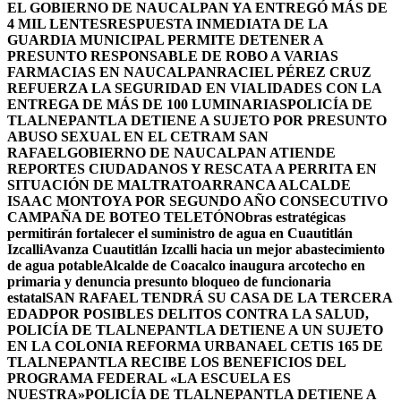
EL GOBIERNO DE NAUCALPAN YA ENTREGÓ MÁS DE
4 MIL LENTES
RESPUESTA INMEDIATA DE LA
GUARDIA MUNICIPAL PERMITE DETENER A
PRESUNTO RESPONSABLE DE ROBO A VARIAS
FARMACIAS EN NAUCALPAN
RACIEL PÉREZ CRUZ
REFUERZA LA SEGURIDAD EN VIALIDADES CON LA
ENTREGA DE MÁS DE 100 LUMINARIAS
POLICÍA DE
TLALNEPANTLA DETIENE A SUJETO POR PRESUNTO
ABUSO SEXUAL EN EL CETRAM SAN
RAFAEL
GOBIERNO DE NAUCALPAN ATIENDE
REPORTES CIUDADANOS Y RESCATA A PERRITA EN
SITUACIÓN DE MALTRATO
ARRANCA ALCALDE
ISAAC MONTOYA POR SEGUNDO AÑO CONSECUTIVO
CAMPAÑA DE BOTEO TELETÓN
Obras estratégicas
permitirán fortalecer el suministro de agua en Cuautitlán
Izcalli
Avanza Cuautitlán Izcalli hacia un mejor abastecimiento
de agua potable
Alcalde de Coacalco inaugura arcotecho en
primaria y denuncia presunto bloqueo de funcionaria
estatal
SAN RAFAEL TENDRÁ SU CASA DE LA TERCERA
EDAD
POR POSIBLES DELITOS CONTRA LA SALUD,
POLICÍA DE TLALNEPANTLA DETIENE A UN SUJETO
EN LA COLONIA REFORMA URBANA
EL CETIS 165 DE
TLALNEPANTLA RECIBE LOS BENEFICIOS DEL
PROGRAMA FEDERAL «LA ESCUELA ES
NUESTRA»
POLICÍA DE TLALNEPANTLA DETIENE A