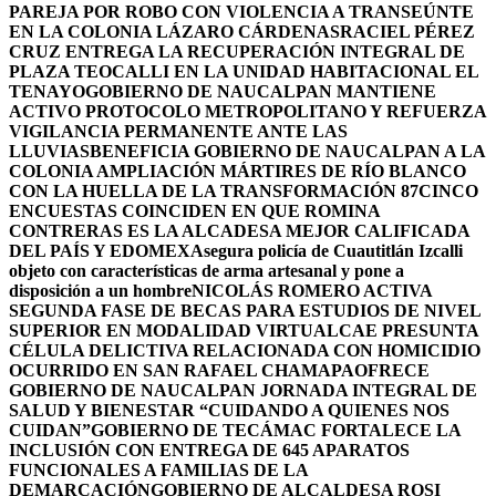
PAREJA POR ROBO CON VIOLENCIA A TRANSEÚNTE
EN LA COLONIA LÁZARO CÁRDENAS
RACIEL PÉREZ
CRUZ ENTREGA LA RECUPERACIÓN INTEGRAL DE
PLAZA TEOCALLI EN LA UNIDAD HABITACIONAL EL
TENAYO
GOBIERNO DE NAUCALPAN MANTIENE
ACTIVO PROTOCOLO METROPOLITANO Y REFUERZA
VIGILANCIA PERMANENTE ANTE LAS
LLUVIAS
BENEFICIA GOBIERNO DE NAUCALPAN A LA
COLONIA AMPLIACIÓN MÁRTIRES DE RÍO BLANCO
CON LA HUELLA DE LA TRANSFORMACIÓN 87
CINCO
ENCUESTAS COINCIDEN EN QUE ROMINA
CONTRERAS ES LA ALCADESA MEJOR CALIFICADA
DEL PAÍS Y EDOMEX
Asegura policía de Cuautitlán Izcalli
objeto con características de arma artesanal y pone a
disposición a un hombre
NICOLÁS ROMERO ACTIVA
SEGUNDA FASE DE BECAS PARA ESTUDIOS DE NIVEL
SUPERIOR EN MODALIDAD VIRTUAL
CAE PRESUNTA
CÉLULA DELICTIVA RELACIONADA CON HOMICIDIO
OCURRIDO EN SAN RAFAEL CHAMAPA
OFRECE
GOBIERNO DE NAUCALPAN JORNADA INTEGRAL DE
SALUD Y BIENESTAR “CUIDANDO A QUIENES NOS
CUIDAN”
GOBIERNO DE TECÁMAC FORTALECE LA
INCLUSIÓN CON ENTREGA DE 645 APARATOS
FUNCIONALES A FAMILIAS DE LA
DEMARCACIÓN
GOBIERNO DE ALCALDESA ROSI