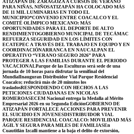
ATIZAPÁN DE ZARAGOZA A CURSOS DE VERANO
PARA NIÑAS, NIÑOS
ATIZAPÁN HA COLOCADO MÁS
DE 11 MIL LUMINARIAS EN TODO EL
MUNICIPIO*
CONVENIO ENTRE COACALCO Y EL
COMITÉ OLÍMPICO MEXICANO: MÁS
OPORTUNIDADES PARA EL DEPORTE DE ALTO
RENDIMIENTO
GOBIERNO MUNICIPAL DE TECÁMAC
REFUERZA SEGURIDAD EN LOS LÍMITES CON
ECATEPEC A TRAVÉS DEL TRABAJO EN EQUIPO Y EN
COORDINACIÓN
ARRANCA EN NAUCALPAN EL
OPERATIVO “VERANO SEGURO 2026” PARA
PROTEGER A LAS FAMILIAS DURANTE EL PERIODO
VACACIONAL
Parque de las Esculturas será sede de una
jornada de 10 horas para disfrutar la semifinal del
Mundial
Inauguran Distribuidor Vial Parque Residencial
Coacalco; reducirá más de 20 minutos los
traslados
RESPONDIENDO CON HECHOS A LAS
PETICIONES CIUDADANAS EN NICOLAS
ROMERO
ASECEM Nacional entrega la Medalla al Mérito
Empresarial 2026 en su Segunda Edición
GOBIERNO DE
ATIZAPÁN FORTALECE ACCIONES PARA PREVENIR
EL SUICIDIO EN JÓVENES
DISTRIBUIDOR VIAL
PARQUE RESIDENCIAL COACALCO: MOVILIDAD MÁS
ÁGIL Y SEGURA PARA MILES DE FAMILIAS
En
Cuautitlán Izcalli mantiene a la baja el delito de extorsión,