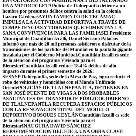
ENVOLTORIOS CON MARIHUANA Y DESVALIJANDO
UNA MOTOCICLETA
Policía de Tlalnepantla detiene a un
hombre por presuntos delitos contra la salud en la colonia
Lázaro Cárdenas
AYUNTAMIENTO DE TECÁMAC
IMPULSA LA ACTIVIDAD DEPORTIVA A TRAVÉS DE
COMPETENCIAS Y TORNEOS QUE FOMENTAN LA
SANA CONVIVENCIA PARA LAS FAMILIAS
El Presidente
Municipal de Cuautitlán Izcalli, Daniel Serrano Palacios
informó que más de 20 mil personas asistieron a disfrutar de la
transmisiónes de los partidos del Mundial en la pantalla gigante
instalada por el Gobierno Municipal.
Cuautitlán Izcalli es sede
de la atención del programa Vivienda para el
Bienestar
Cuautitlán Izcalli reduce 18.4% delitos de alto
impacto durante el primer semestre de 2026:
SESNSP
Tlalnepantla, sede de la Mesa de Paz, logra reducir el
robo de vehículos y homicidios con el Mando Unificado
Oriente
POLICÍAS DE TLALNEPANTLA, ​DETIENEN EN
SAN JOSÉ PUENTE DE VIGAS A DOS PROBABLES
ASALTANTES DE TRANSPORTE PÚBLICO
GOBIERNO
DE TLALNEPANTLA RECUPERA ESPACIOS PÚBLICOS
CON LA RENOVACIÓN TOTAL DEL MÓDULO
DEPORTIVO BOSQUES CEYLÁN
Cuautitlán Izcalli es sede
de la atención del programa Vivienda para el
Bienestar
INAUGURA DAVID SÁNCHEZ
REPAVIMENTACIÓN DEL EJE 3, UNA OBRA CLAVE