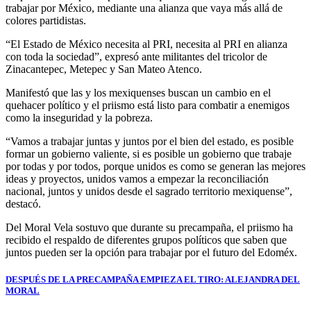
trabajar por México, mediante una alianza que vaya más allá de
colores partidistas.
“El Estado de México necesita al PRI, necesita al PRI en alianza
con toda la sociedad”, expresó ante militantes del tricolor de
Zinacantepec, Metepec y San Mateo Atenco.
Manifestó que las y los mexiquenses buscan un cambio en el
quehacer político y el priismo está listo para combatir a enemigos
como la inseguridad y la pobreza.
“Vamos a trabajar juntas y juntos por el bien del estado, es posible
formar un gobierno valiente, si es posible un gobierno que trabaje
por todas y por todos, porque unidos es como se generan las mejores
ideas y proyectos, unidos vamos a empezar la reconciliación
nacional, juntos y unidos desde el sagrado territorio mexiquense”,
destacó.
Del Moral Vela sostuvo que durante su precampaña, el priismo ha
recibido el respaldo de diferentes grupos políticos que saben que
juntos pueden ser la opción para trabajar por el futuro del Edoméx.
Navegación
DESPUÉS DE LA PRECAMPAÑA EMPIEZA EL TIRO: ALEJANDRA DEL
MORAL
de