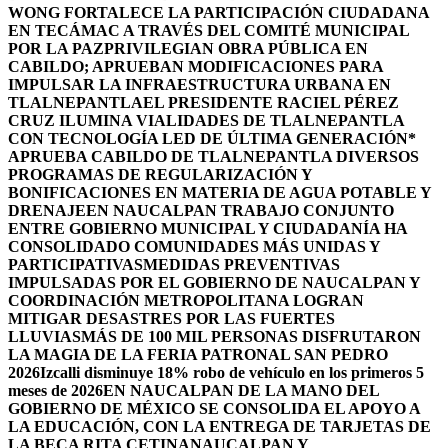
WONG FORTALECE LA PARTICIPACIÓN CIUDADANA
EN TECÁMAC A TRAVÉS DEL COMITÉ MUNICIPAL
POR LA PAZ
PRIVILEGIAN OBRA PÚBLICA EN
CABILDO; APRUEBAN MODIFICACIONES PARA
IMPULSAR LA INFRAESTRUCTURA URBANA EN
TLALNEPANTLA
EL PRESIDENTE RACIEL PÉREZ
CRUZ ILUMINA VIALIDADES DE TLALNEPANTLA
CON TECNOLOGÍA LED DE ÚLTIMA GENERACIÓN*
APRUEBA CABILDO DE TLALNEPANTLA DIVERSOS
PROGRAMAS DE REGULARIZACIÓN Y
BONIFICACIONES EN MATERIA DE AGUA POTABLE Y
DRENAJE
EN NAUCALPAN TRABAJO CONJUNTO
ENTRE GOBIERNO MUNICIPAL Y CIUDADANÍA HA
CONSOLIDADO COMUNIDADES MÁS UNIDAS Y
PARTICIPATIVAS
MEDIDAS PREVENTIVAS
IMPULSADAS POR EL GOBIERNO DE NAUCALPAN Y
COORDINACIÓN METROPOLITANA LOGRAN
MITIGAR DESASTRES POR LAS FUERTES
LLUVIAS
MÁS DE 100 MIL PERSONAS DISFRUTARON
LA MAGIA DE LA FERIA PATRONAL SAN PEDRO
2026
Izcalli disminuye 18% robo de vehículo en los primeros 5
meses de 2026
EN NAUCALPAN DE LA MANO DEL
GOBIERNO DE MÉXICO SE CONSOLIDA EL APOYO A
LA EDUCACIÓN, CON LA ENTREGA DE TARJETAS DE
LA BECA RITA CETINA
NAUCALPAN Y