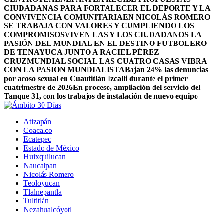
CIUDADANAS PARA FORTALECER EL DEPORTE Y LA
CONVIVENCIA COMUNITARIA
EN NICOLÁS ROMERO
SE TRABAJA CON VALORES Y CUMPLIENDO LOS
COMPROMISOS
VIVEN LAS Y LOS CIUDADANOS LA
PASIÓN DEL MUNDIAL EN EL DESTINO FUTBOLERO
DE TENAYUCA JUNTO A RACIEL PÉREZ
CRUZ
MUNDIAL SOCIAL LAS CUATRO CASAS VIBRA
CON LA PASIÓN MUNDIALISTA
Bajan 24% las denuncias
por acoso sexual en Cuautitlán Izcalli durante el primer
cuatrimestre de 2026
En proceso, ampliación del servicio del
Tanque 31, con los trabajos de instalación de nuevo equipo
Atizapán
Coacalco
Ecatepec
Estado de México
Huixquilucan
Naucalpan
Nicolás Romero
Teoloyucan
Tlalnepantla
Tultitlán
Nezahualcóyotl