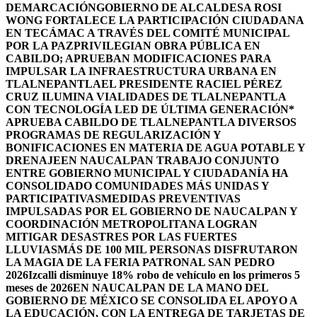
DEMARCACIÓN
GOBIERNO DE ALCALDESA ROSI
WONG FORTALECE LA PARTICIPACIÓN CIUDADANA
EN TECÁMAC A TRAVÉS DEL COMITÉ MUNICIPAL
POR LA PAZ
PRIVILEGIAN OBRA PÚBLICA EN
CABILDO; APRUEBAN MODIFICACIONES PARA
IMPULSAR LA INFRAESTRUCTURA URBANA EN
TLALNEPANTLA
EL PRESIDENTE RACIEL PÉREZ
CRUZ ILUMINA VIALIDADES DE TLALNEPANTLA
CON TECNOLOGÍA LED DE ÚLTIMA GENERACIÓN*
APRUEBA CABILDO DE TLALNEPANTLA DIVERSOS
PROGRAMAS DE REGULARIZACIÓN Y
BONIFICACIONES EN MATERIA DE AGUA POTABLE Y
DRENAJE
EN NAUCALPAN TRABAJO CONJUNTO
ENTRE GOBIERNO MUNICIPAL Y CIUDADANÍA HA
CONSOLIDADO COMUNIDADES MÁS UNIDAS Y
PARTICIPATIVAS
MEDIDAS PREVENTIVAS
IMPULSADAS POR EL GOBIERNO DE NAUCALPAN Y
COORDINACIÓN METROPOLITANA LOGRAN
MITIGAR DESASTRES POR LAS FUERTES
LLUVIAS
MÁS DE 100 MIL PERSONAS DISFRUTARON
LA MAGIA DE LA FERIA PATRONAL SAN PEDRO
2026
Izcalli disminuye 18% robo de vehículo en los primeros 5
meses de 2026
EN NAUCALPAN DE LA MANO DEL
GOBIERNO DE MÉXICO SE CONSOLIDA EL APOYO A
LA EDUCACIÓN, CON LA ENTREGA DE TARJETAS DE