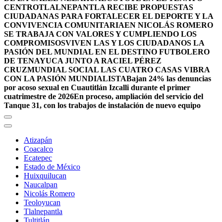
CENTRO
TLALNEPANTLA RECIBE PROPUESTAS
CIUDADANAS PARA FORTALECER EL DEPORTE Y LA
CONVIVENCIA COMUNITARIA
EN NICOLÁS ROMERO
SE TRABAJA CON VALORES Y CUMPLIENDO LOS
COMPROMISOS
VIVEN LAS Y LOS CIUDADANOS LA
PASIÓN DEL MUNDIAL EN EL DESTINO FUTBOLERO
DE TENAYUCA JUNTO A RACIEL PÉREZ
CRUZ
MUNDIAL SOCIAL LAS CUATRO CASAS VIBRA
CON LA PASIÓN MUNDIALISTA
Bajan 24% las denuncias
por acoso sexual en Cuautitlán Izcalli durante el primer
cuatrimestre de 2026
En proceso, ampliación del servicio del
Tanque 31, con los trabajos de instalación de nuevo equipo
Atizapán
Coacalco
Ecatepec
Estado de México
Huixquilucan
Naucalpan
Nicolás Romero
Teoloyucan
Tlalnepantla
Tultitlán