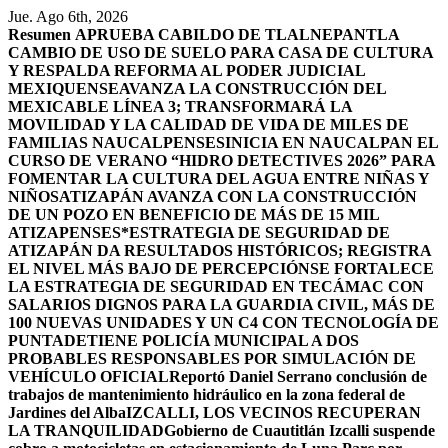
Saltar
Jue. Ago 6th, 2026
al
Resumen
APRUEBA CABILDO DE TLALNEPANTLA
contenido
CAMBIO DE USO DE SUELO PARA CASA DE CULTURA
Y RESPALDA REFORMA AL PODER JUDICIAL
MEXIQUENSE
AVANZA LA CONSTRUCCIÓN DEL
MEXICABLE LÍNEA 3; TRANSFORMARÁ LA
MOVILIDAD Y LA CALIDAD DE VIDA DE MILES DE
FAMILIAS NAUCALPENSES
INICIA EN NAUCALPAN EL
CURSO DE VERANO “HIDRO DETECTIVES 2026” PARA
FOMENTAR LA CULTURA DEL AGUA ENTRE NIÑAS Y
NIÑOS
ATIZAPÁN AVANZA CON LA CONSTRUCCIÓN
DE UN POZO EN BENEFICIO DE MÁS DE 15 MIL
ATIZAPENSES
*ESTRATEGIA DE SEGURIDAD DE
ATIZAPÁN DA RESULTADOS HISTÓRICOS; REGISTRA
EL NIVEL MÁS BAJO DE PERCEPCIÓN
SE FORTALECE
LA ESTRATEGIA DE SEGURIDAD EN TECÁMAC CON
SALARIOS DIGNOS PARA LA GUARDIA CIVIL, MÁS DE
100 NUEVAS UNIDADES Y UN C4 CON TECNOLOGÍA DE
PUNTA
DETIENE POLICÍA MUNICIPAL A DOS
PROBABLES RESPONSABLES POR SIMULACIÓN DE
VEHÍCULO OFICIAL
Reportó Daniel Serrano conclusión de
trabajos de mantenimiento hidráulico en la zona federal de
Jardines del Alba
IZCALLI, LOS VECINOS RECUPERAN
LA TRANQUILIDAD
Gobierno de Cuautitlán Izcalli suspende