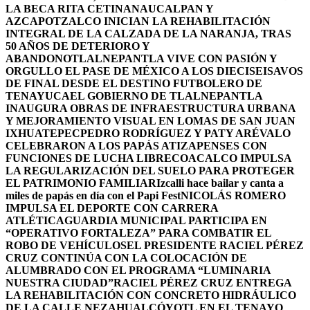
LA BECA RITA CETINA
NAUCALPAN Y
AZCAPOTZALCO INICIAN LA REHABILITACIÓN
INTEGRAL DE LA CALZADA DE LA NARANJA, TRAS
50 AÑOS DE DETERIORO Y
ABANDONO
TLALNEPANTLA VIVE CON PASIÓN Y
ORGULLO EL PASE DE MÉXICO A LOS DIECISEISAVOS
DE FINAL DESDE EL DESTINO FUTBOLERO DE
TENAYUCA
EL GOBIERNO DE TLALNEPANTLA
INAUGURA OBRAS DE INFRAESTRUCTURA URBANA
Y MEJORAMIENTO VISUAL EN LOMAS DE SAN JUAN
IXHUATEPEC
PEDRO RODRÍGUEZ Y PATY ARÉVALO
CELEBRARON A LOS PAPÁS ATIZAPENSES CON
FUNCIONES DE LUCHA LIBRE
COACALCO IMPULSA
LA REGULARIZACIÓN DEL SUELO PARA PROTEGER
EL PATRIMONIO FAMILIAR
Izcalli hace bailar y canta a
miles de papás en día con el Papi Fest
NICOLÁS ROMERO
IMPULSA EL DEPORTE CON CARRERA
ATLÉTICA
GUARDIA MUNICIPAL PARTICIPA EN
“OPERATIVO FORTALEZA” PARA COMBATIR EL
ROBO DE VEHÍCULOS
EL PRESIDENTE RACIEL PÉREZ
CRUZ CONTINÚA CON LA COLOCACIÓN DE
ALUMBRADO CON EL PROGRAMA “LUMINARIA
NUESTRA CIUDAD”
RACIEL PÉREZ CRUZ ENTREGA
LA REHABILITACIÓN CON CONCRETO HIDRÁULICO
DE LA CALLE NEZAHUALCÓYOTL EN EL TENAYO