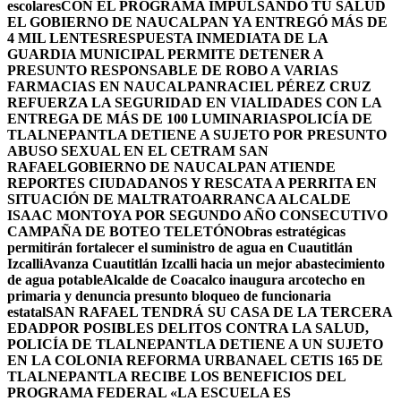
escolares
CON EL PROGRAMA IMPULSANDO TU SALUD
EL GOBIERNO DE NAUCALPAN YA ENTREGÓ MÁS DE
4 MIL LENTES
RESPUESTA INMEDIATA DE LA
GUARDIA MUNICIPAL PERMITE DETENER A
PRESUNTO RESPONSABLE DE ROBO A VARIAS
FARMACIAS EN NAUCALPAN
RACIEL PÉREZ CRUZ
REFUERZA LA SEGURIDAD EN VIALIDADES CON LA
ENTREGA DE MÁS DE 100 LUMINARIAS
POLICÍA DE
TLALNEPANTLA DETIENE A SUJETO POR PRESUNTO
ABUSO SEXUAL EN EL CETRAM SAN
RAFAEL
GOBIERNO DE NAUCALPAN ATIENDE
REPORTES CIUDADANOS Y RESCATA A PERRITA EN
SITUACIÓN DE MALTRATO
ARRANCA ALCALDE
ISAAC MONTOYA POR SEGUNDO AÑO CONSECUTIVO
CAMPAÑA DE BOTEO TELETÓN
Obras estratégicas
permitirán fortalecer el suministro de agua en Cuautitlán
Izcalli
Avanza Cuautitlán Izcalli hacia un mejor abastecimiento
de agua potable
Alcalde de Coacalco inaugura arcotecho en
primaria y denuncia presunto bloqueo de funcionaria
estatal
SAN RAFAEL TENDRÁ SU CASA DE LA TERCERA
EDAD
POR POSIBLES DELITOS CONTRA LA SALUD,
POLICÍA DE TLALNEPANTLA DETIENE A UN SUJETO
EN LA COLONIA REFORMA URBANA
EL CETIS 165 DE
TLALNEPANTLA RECIBE LOS BENEFICIOS DEL
PROGRAMA FEDERAL «LA ESCUELA ES