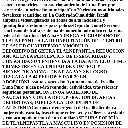
cobro a motocicletas en estacionamiento de Luna Parc por
carecer de autorización municipal
Con 30 elementos adicionales
fortalecen seguridad en La Quebrada
Cuautitlán Izcalli
ampliará videovigilancia en zonas de alta incidencia y
quintuplicará estímulos para policías
Reportó Daniel Serrano
conclusión de trabajos de mantenimiento hidráulico en la zona
federal de Jardines del Alba
ENTREGA EL GOBIERNO DE
TLALNEPANTLA LA REHABILITACIÓN DEL CENTRO
DE SALUD CUAUHTÉMOC Y MÓDULO
DEPORTIVO
REGISTRA TLALNEPANTLA REDUCCIÓN
ANUAL ENLA PERCEPCIÓN DE INSEGURIDAD Y
CONSOLIDA SU TENDENCIA A LA BAJA EN EL ÚLTIMO
TRIMESTRE
EN LA UNIDAD DE CONTROL Y
BIENESTAR ANIMAL DE ATIZAPÁN SE LOGRÓ
RESCATAR A 44 PERROS Y DAR 29 EN
ADOPCIÓN
Levanta suspensión Ayuntamiento de Izcallia
Luna Parc; plaza podrá reanudar actividades, tras reforzar
seguridad peatonal
CONTINÚA GOBIERNO DE
NAUCALPAN CON LA RECUPERACIÓN DE ÁREAS
DEPORTIVAS; IMPULSA LA DISCIPLINA DE
CALISTENIA
Cuerpos de emergencia de Izcalli atienden a
mujer embarazada, tras choque entre taxi y tráiler: está estable
y con acompañamiento de un familiar
ASEGURA POLICÍA
DE TLALNEPANTLA A MASCULINO EN POSESIÓN DE