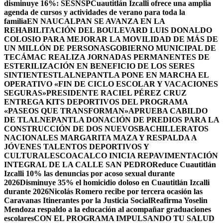
disminuye 16%: SESNSP
Cuautitlán Izcalli ofrece una amplia
agenda de cursos y actividades de verano para toda la
familia
EN NAUCALPAN SE AVANZA EN LA
REHABILITACIÓN DEL BOULEVARD LUIS DONALDO
COLOSIO PARA MEJORAR LA MOVILIDAD DE MÁS DE
UN MILLÓN DE PERSONAS
GOBIERNO MUNICIPAL DE
TECÁMAC REALIZA JORNADAS PERMANENTES DE
ESTERILIZACIÓN EN BENEFICIO DE LOS SERES
SINTIENTES
TLALNEPANTLA PONE EN MARCHA EL
OPERATIVO «FIN DE CICLO ESCOLAR Y VACACIONES
SEGURAS»
PRESIDENTE RACIEL PÉREZ CRUZ
ENTREGA KITS DEPORTIVOS DEL PROGRAMA
«PASEOS QUE TRANSFORMAN»
APRUEBA CABILDO
DE TLALNEPANTLA DONACIÓN DE PREDIOS PARA LA
CONSTRUCCIÓN DE DOS NUEVOSBACHILLERATOS
NACIONALES MARGARITA MAZA Y RESPALDA A
JÓVENES TALENTOS DEPORTIVOS Y
CULTURALES
COACALCO INICIA REPAVIMENTACIÓN
INTEGRAL DE LA CALLE SAN PEDRO
Reduce Cuautitlán
Izcalli 10% las denuncias por acoso sexual durante
2026
Disminuye 35% el homicidio doloso en Cuautitlán Izcalli
durante 2026
Nicolás Romero recibe por tercera ocasión las
Caravanas Itinerantes por la Justicia Social
Reafirma Yoselin
Mendoza respaldo a la educación al acompañar graduaciones
escolares
CON EL PROGRAMA IMPULSANDO TU SALUD