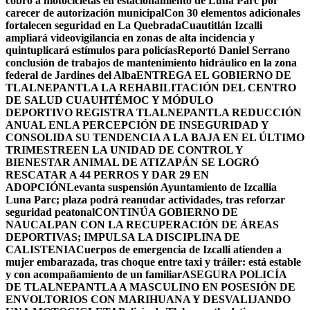
cobro a motocicletas en estacionamiento de Luna Parc por
carecer de autorización municipal
Con 30 elementos adicionales
fortalecen seguridad en La Quebrada
Cuautitlán Izcalli
ampliará videovigilancia en zonas de alta incidencia y
quintuplicará estímulos para policías
Reportó Daniel Serrano
conclusión de trabajos de mantenimiento hidráulico en la zona
federal de Jardines del Alba
ENTREGA EL GOBIERNO DE
TLALNEPANTLA LA REHABILITACIÓN DEL CENTRO
DE SALUD CUAUHTÉMOC Y MÓDULO
DEPORTIVO
REGISTRA TLALNEPANTLA REDUCCIÓN
ANUAL ENLA PERCEPCIÓN DE INSEGURIDAD Y
CONSOLIDA SU TENDENCIA A LA BAJA EN EL ÚLTIMO
TRIMESTRE
EN LA UNIDAD DE CONTROL Y
BIENESTAR ANIMAL DE ATIZAPÁN SE LOGRÓ
RESCATAR A 44 PERROS Y DAR 29 EN
ADOPCIÓN
Levanta suspensión Ayuntamiento de Izcallia
Luna Parc; plaza podrá reanudar actividades, tras reforzar
seguridad peatonal
CONTINÚA GOBIERNO DE
NAUCALPAN CON LA RECUPERACIÓN DE ÁREAS
DEPORTIVAS; IMPULSA LA DISCIPLINA DE
CALISTENIA
Cuerpos de emergencia de Izcalli atienden a
mujer embarazada, tras choque entre taxi y tráiler: está estable
y con acompañamiento de un familiar
ASEGURA POLICÍA
DE TLALNEPANTLA A MASCULINO EN POSESIÓN DE
ENVOLTORIOS CON MARIHUANA Y DESVALIJANDO