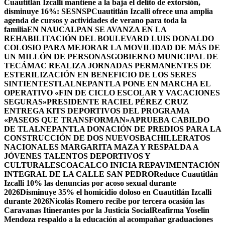
Cuautitlán Izcalli mantiene a la baja el delito de extorsión,
disminuye 16%: SESNSP
Cuautitlán Izcalli ofrece una amplia
agenda de cursos y actividades de verano para toda la
familia
EN NAUCALPAN SE AVANZA EN LA
REHABILITACIÓN DEL BOULEVARD LUIS DONALDO
COLOSIO PARA MEJORAR LA MOVILIDAD DE MÁS DE
UN MILLÓN DE PERSONAS
GOBIERNO MUNICIPAL DE
TECÁMAC REALIZA JORNADAS PERMANENTES DE
ESTERILIZACIÓN EN BENEFICIO DE LOS SERES
SINTIENTES
TLALNEPANTLA PONE EN MARCHA EL
OPERATIVO «FIN DE CICLO ESCOLAR Y VACACIONES
SEGURAS»
PRESIDENTE RACIEL PÉREZ CRUZ
ENTREGA KITS DEPORTIVOS DEL PROGRAMA
«PASEOS QUE TRANSFORMAN»
APRUEBA CABILDO
DE TLALNEPANTLA DONACIÓN DE PREDIOS PARA LA
CONSTRUCCIÓN DE DOS NUEVOSBACHILLERATOS
NACIONALES MARGARITA MAZA Y RESPALDA A
JÓVENES TALENTOS DEPORTIVOS Y
CULTURALES
COACALCO INICIA REPAVIMENTACIÓN
INTEGRAL DE LA CALLE SAN PEDRO
Reduce Cuautitlán
Izcalli 10% las denuncias por acoso sexual durante
2026
Disminuye 35% el homicidio doloso en Cuautitlán Izcalli
durante 2026
Nicolás Romero recibe por tercera ocasión las
Caravanas Itinerantes por la Justicia Social
Reafirma Yoselin
Mendoza respaldo a la educación al acompañar graduaciones