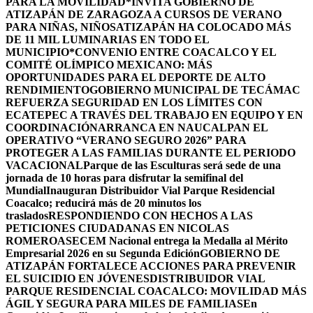
PARA LA MOVILIDAD
*INVITA GOBIERNO DE
ATIZAPÁN DE ZARAGOZA A CURSOS DE VERANO
PARA NIÑAS, NIÑOS
ATIZAPÁN HA COLOCADO MÁS
DE 11 MIL LUMINARIAS EN TODO EL
MUNICIPIO*
CONVENIO ENTRE COACALCO Y EL
COMITÉ OLÍMPICO MEXICANO: MÁS
OPORTUNIDADES PARA EL DEPORTE DE ALTO
RENDIMIENTO
GOBIERNO MUNICIPAL DE TECÁMAC
REFUERZA SEGURIDAD EN LOS LÍMITES CON
ECATEPEC A TRAVÉS DEL TRABAJO EN EQUIPO Y EN
COORDINACIÓN
ARRANCA EN NAUCALPAN EL
OPERATIVO “VERANO SEGURO 2026” PARA
PROTEGER A LAS FAMILIAS DURANTE EL PERIODO
VACACIONAL
Parque de las Esculturas será sede de una
jornada de 10 horas para disfrutar la semifinal del
Mundial
Inauguran Distribuidor Vial Parque Residencial
Coacalco; reducirá más de 20 minutos los
traslados
RESPONDIENDO CON HECHOS A LAS
PETICIONES CIUDADANAS EN NICOLAS
ROMERO
ASECEM Nacional entrega la Medalla al Mérito
Empresarial 2026 en su Segunda Edición
GOBIERNO DE
ATIZAPÁN FORTALECE ACCIONES PARA PREVENIR
EL SUICIDIO EN JÓVENES
DISTRIBUIDOR VIAL
PARQUE RESIDENCIAL COACALCO: MOVILIDAD MÁS
ÁGIL Y SEGURA PARA MILES DE FAMILIAS
En