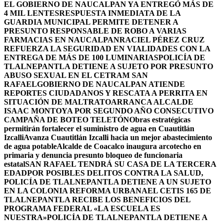
EL GOBIERNO DE NAUCALPAN YA ENTREGÓ MÁS DE
4 MIL LENTES
RESPUESTA INMEDIATA DE LA
GUARDIA MUNICIPAL PERMITE DETENER A
PRESUNTO RESPONSABLE DE ROBO A VARIAS
FARMACIAS EN NAUCALPAN
RACIEL PÉREZ CRUZ
REFUERZA LA SEGURIDAD EN VIALIDADES CON LA
ENTREGA DE MÁS DE 100 LUMINARIAS
POLICÍA DE
TLALNEPANTLA DETIENE A SUJETO POR PRESUNTO
ABUSO SEXUAL EN EL CETRAM SAN
RAFAEL
GOBIERNO DE NAUCALPAN ATIENDE
REPORTES CIUDADANOS Y RESCATA A PERRITA EN
SITUACIÓN DE MALTRATO
ARRANCA ALCALDE
ISAAC MONTOYA POR SEGUNDO AÑO CONSECUTIVO
CAMPAÑA DE BOTEO TELETÓN
Obras estratégicas
permitirán fortalecer el suministro de agua en Cuautitlán
Izcalli
Avanza Cuautitlán Izcalli hacia un mejor abastecimiento
de agua potable
Alcalde de Coacalco inaugura arcotecho en
primaria y denuncia presunto bloqueo de funcionaria
estatal
SAN RAFAEL TENDRÁ SU CASA DE LA TERCERA
EDAD
POR POSIBLES DELITOS CONTRA LA SALUD,
POLICÍA DE TLALNEPANTLA DETIENE A UN SUJETO
EN LA COLONIA REFORMA URBANA
EL CETIS 165 DE
TLALNEPANTLA RECIBE LOS BENEFICIOS DEL
PROGRAMA FEDERAL «LA ESCUELA ES
NUESTRA»
POLICÍA DE TLALNEPANTLA DETIENE A