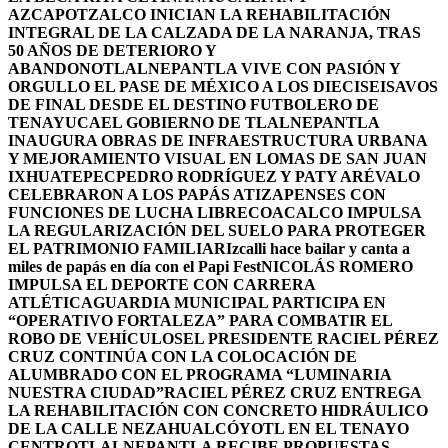
AZCAPOTZALCO INICIAN LA REHABILITACIÓN
INTEGRAL DE LA CALZADA DE LA NARANJA, TRAS
50 AÑOS DE DETERIORO Y
ABANDONO
TLALNEPANTLA VIVE CON PASIÓN Y
ORGULLO EL PASE DE MÉXICO A LOS DIECISEISAVOS
DE FINAL DESDE EL DESTINO FUTBOLERO DE
TENAYUCA
EL GOBIERNO DE TLALNEPANTLA
INAUGURA OBRAS DE INFRAESTRUCTURA URBANA
Y MEJORAMIENTO VISUAL EN LOMAS DE SAN JUAN
IXHUATEPEC
PEDRO RODRÍGUEZ Y PATY ARÉVALO
CELEBRARON A LOS PAPÁS ATIZAPENSES CON
FUNCIONES DE LUCHA LIBRE
COACALCO IMPULSA
LA REGULARIZACIÓN DEL SUELO PARA PROTEGER
EL PATRIMONIO FAMILIAR
Izcalli hace bailar y canta a
miles de papás en día con el Papi Fest
NICOLÁS ROMERO
IMPULSA EL DEPORTE CON CARRERA
ATLÉTICA
GUARDIA MUNICIPAL PARTICIPA EN
“OPERATIVO FORTALEZA” PARA COMBATIR EL
ROBO DE VEHÍCULOS
EL PRESIDENTE RACIEL PÉREZ
CRUZ CONTINÚA CON LA COLOCACIÓN DE
ALUMBRADO CON EL PROGRAMA “LUMINARIA
NUESTRA CIUDAD”
RACIEL PÉREZ CRUZ ENTREGA
LA REHABILITACIÓN CON CONCRETO HIDRÁULICO
DE LA CALLE NEZAHUALCÓYOTL EN EL TENAYO
CENTRO
TLALNEPANTLA RECIBE PROPUESTAS