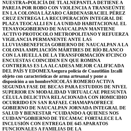
NUESTRA»
POLICÍA DE TLALNEPANTLA DETIENE A
PAREJA POR ROBO CON VIOLENCIA A TRANSEÚNTE
EN LA COLONIA LÁZARO CÁRDENAS
RACIEL PÉREZ
CRUZ ENTREGA LA RECUPERACIÓN INTEGRAL DE
PLAZA TEOCALLI EN LA UNIDAD HABITACIONAL EL
TENAYO
GOBIERNO DE NAUCALPAN MANTIENE
ACTIVO PROTOCOLO METROPOLITANO Y REFUERZA
VIGILANCIA PERMANENTE ANTE LAS
LLUVIAS
BENEFICIA GOBIERNO DE NAUCALPAN A LA
COLONIA AMPLIACIÓN MÁRTIRES DE RÍO BLANCO
CON LA HUELLA DE LA TRANSFORMACIÓN 87
CINCO
ENCUESTAS COINCIDEN EN QUE ROMINA
CONTRERAS ES LA ALCADESA MEJOR CALIFICADA
DEL PAÍS Y EDOMEX
Asegura policía de Cuautitlán Izcalli
objeto con características de arma artesanal y pone a
disposición a un hombre
NICOLÁS ROMERO ACTIVA
SEGUNDA FASE DE BECAS PARA ESTUDIOS DE NIVEL
SUPERIOR EN MODALIDAD VIRTUAL
CAE PRESUNTA
CÉLULA DELICTIVA RELACIONADA CON HOMICIDIO
OCURRIDO EN SAN RAFAEL CHAMAPA
OFRECE
GOBIERNO DE NAUCALPAN JORNADA INTEGRAL DE
SALUD Y BIENESTAR “CUIDANDO A QUIENES NOS
CUIDAN”
GOBIERNO DE TECÁMAC FORTALECE LA
INCLUSIÓN CON ENTREGA DE 645 APARATOS
FUNCIONALES A FAMILIAS DE LA