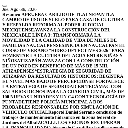
Jue. Ago 6th, 2026
Resumen
APRUEBA CABILDO DE TLALNEPANTLA
CAMBIO DE USO DE SUELO PARA CASA DE CULTURA
Y RESPALDA REFORMA AL PODER JUDICIAL
MEXIQUENSE
AVANZA LA CONSTRUCCIÓN DEL
MEXICABLE LÍNEA 3; TRANSFORMARÁ LA
MOVILIDAD Y LA CALIDAD DE VIDA DE MILES DE
FAMILIAS NAUCALPENSES
INICIA EN NAUCALPAN EL
CURSO DE VERANO “HIDRO DETECTIVES 2026” PARA
FOMENTAR LA CULTURA DEL AGUA ENTRE NIÑAS Y
NIÑOS
ATIZAPÁN AVANZA CON LA CONSTRUCCIÓN
DE UN POZO EN BENEFICIO DE MÁS DE 15 MIL
ATIZAPENSES
*ESTRATEGIA DE SEGURIDAD DE
ATIZAPÁN DA RESULTADOS HISTÓRICOS; REGISTRA
EL NIVEL MÁS BAJO DE PERCEPCIÓN
SE FORTALECE
LA ESTRATEGIA DE SEGURIDAD EN TECÁMAC CON
SALARIOS DIGNOS PARA LA GUARDIA CIVIL, MÁS DE
100 NUEVAS UNIDADES Y UN C4 CON TECNOLOGÍA DE
PUNTA
DETIENE POLICÍA MUNICIPAL A DOS
PROBABLES RESPONSABLES POR SIMULACIÓN DE
VEHÍCULO OFICIAL
Reportó Daniel Serrano conclusión de
trabajos de mantenimiento hidráulico en la zona federal de
Jardines del Alba
IZCALLI, LOS VECINOS RECUPERAN
LA TRANQUILIDAD
Gobierno de Cuautitlán Izcalli suspende