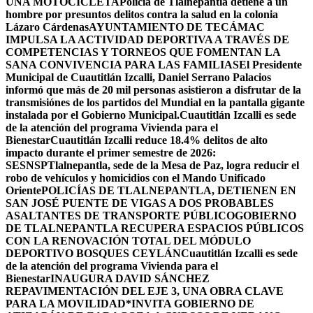
UNA MOTOCICLETA
Policía de Tlalnepantla detiene a un
hombre por presuntos delitos contra la salud en la colonia
Lázaro Cárdenas
AYUNTAMIENTO DE TECÁMAC
IMPULSA LA ACTIVIDAD DEPORTIVA A TRAVÉS DE
COMPETENCIAS Y TORNEOS QUE FOMENTAN LA
SANA CONVIVENCIA PARA LAS FAMILIAS
El Presidente
Municipal de Cuautitlán Izcalli, Daniel Serrano Palacios
informó que más de 20 mil personas asistieron a disfrutar de la
transmisiónes de los partidos del Mundial en la pantalla gigante
instalada por el Gobierno Municipal.
Cuautitlán Izcalli es sede
de la atención del programa Vivienda para el
Bienestar
Cuautitlán Izcalli reduce 18.4% delitos de alto
impacto durante el primer semestre de 2026:
SESNSP
Tlalnepantla, sede de la Mesa de Paz, logra reducir el
robo de vehículos y homicidios con el Mando Unificado
Oriente
POLICÍAS DE TLALNEPANTLA, ​DETIENEN EN
SAN JOSÉ PUENTE DE VIGAS A DOS PROBABLES
ASALTANTES DE TRANSPORTE PÚBLICO
GOBIERNO
DE TLALNEPANTLA RECUPERA ESPACIOS PÚBLICOS
CON LA RENOVACIÓN TOTAL DEL MÓDULO
DEPORTIVO BOSQUES CEYLÁN
Cuautitlán Izcalli es sede
de la atención del programa Vivienda para el
Bienestar
INAUGURA DAVID SÁNCHEZ
REPAVIMENTACIÓN DEL EJE 3, UNA OBRA CLAVE
PARA LA MOVILIDAD
*INVITA GOBIERNO DE