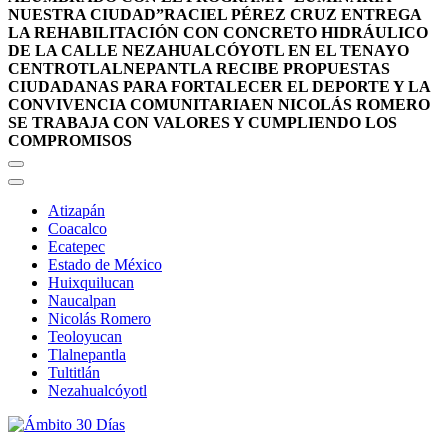
NUESTRA CIUDAD”
RACIEL PÉREZ CRUZ ENTREGA
LA REHABILITACIÓN CON CONCRETO HIDRÁULICO
DE LA CALLE NEZAHUALCÓYOTL EN EL TENAYO
CENTRO
TLALNEPANTLA RECIBE PROPUESTAS
CIUDADANAS PARA FORTALECER EL DEPORTE Y LA
CONVIVENCIA COMUNITARIA
EN NICOLÁS ROMERO
SE TRABAJA CON VALORES Y CUMPLIENDO LOS
COMPROMISOS
Atizapán
Coacalco
Ecatepec
Estado de México
Huixquilucan
Naucalpan
Nicolás Romero
Teoloyucan
Tlalnepantla
Tultitlán
Nezahualcóyotl