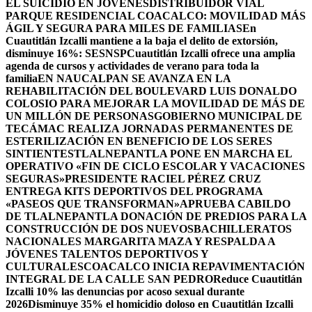
EL SUICIDIO EN JÓVENES
DISTRIBUIDOR VIAL
PARQUE RESIDENCIAL COACALCO: MOVILIDAD MÁS
ÁGIL Y SEGURA PARA MILES DE FAMILIAS
En
Cuautitlán Izcalli mantiene a la baja el delito de extorsión,
disminuye 16%: SESNSP
Cuautitlán Izcalli ofrece una amplia
agenda de cursos y actividades de verano para toda la
familia
EN NAUCALPAN SE AVANZA EN LA
REHABILITACIÓN DEL BOULEVARD LUIS DONALDO
COLOSIO PARA MEJORAR LA MOVILIDAD DE MÁS DE
UN MILLÓN DE PERSONAS
GOBIERNO MUNICIPAL DE
TECÁMAC REALIZA JORNADAS PERMANENTES DE
ESTERILIZACIÓN EN BENEFICIO DE LOS SERES
SINTIENTES
TLALNEPANTLA PONE EN MARCHA EL
OPERATIVO «FIN DE CICLO ESCOLAR Y VACACIONES
SEGURAS»
PRESIDENTE RACIEL PÉREZ CRUZ
ENTREGA KITS DEPORTIVOS DEL PROGRAMA
«PASEOS QUE TRANSFORMAN»
APRUEBA CABILDO
DE TLALNEPANTLA DONACIÓN DE PREDIOS PARA LA
CONSTRUCCIÓN DE DOS NUEVOSBACHILLERATOS
NACIONALES MARGARITA MAZA Y RESPALDA A
JÓVENES TALENTOS DEPORTIVOS Y
CULTURALES
COACALCO INICIA REPAVIMENTACIÓN
INTEGRAL DE LA CALLE SAN PEDRO
Reduce Cuautitlán
Izcalli 10% las denuncias por acoso sexual durante
2026
Disminuye 35% el homicidio doloso en Cuautitlán Izcalli