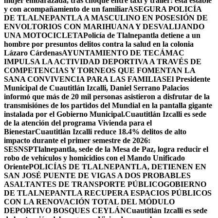
mujer embarazada, tras choque entre taxi y tráiler: está estable
y con acompañamiento de un familiar
ASEGURA POLICÍA
DE TLALNEPANTLA A MASCULINO EN POSESIÓN DE
ENVOLTORIOS CON MARIHUANA Y DESVALIJANDO
UNA MOTOCICLETA
Policía de Tlalnepantla detiene a un
hombre por presuntos delitos contra la salud en la colonia
Lázaro Cárdenas
AYUNTAMIENTO DE TECÁMAC
IMPULSA LA ACTIVIDAD DEPORTIVA A TRAVÉS DE
COMPETENCIAS Y TORNEOS QUE FOMENTAN LA
SANA CONVIVENCIA PARA LAS FAMILIAS
El Presidente
Municipal de Cuautitlán Izcalli, Daniel Serrano Palacios
informó que más de 20 mil personas asistieron a disfrutar de la
transmisiónes de los partidos del Mundial en la pantalla gigante
instalada por el Gobierno Municipal.
Cuautitlán Izcalli es sede
de la atención del programa Vivienda para el
Bienestar
Cuautitlán Izcalli reduce 18.4% delitos de alto
impacto durante el primer semestre de 2026:
SESNSP
Tlalnepantla, sede de la Mesa de Paz, logra reducir el
robo de vehículos y homicidios con el Mando Unificado
Oriente
POLICÍAS DE TLALNEPANTLA, ​DETIENEN EN
SAN JOSÉ PUENTE DE VIGAS A DOS PROBABLES
ASALTANTES DE TRANSPORTE PÚBLICO
GOBIERNO
DE TLALNEPANTLA RECUPERA ESPACIOS PÚBLICOS
CON LA RENOVACIÓN TOTAL DEL MÓDULO
DEPORTIVO BOSQUES CEYLÁN
Cuautitlán Izcalli es sede