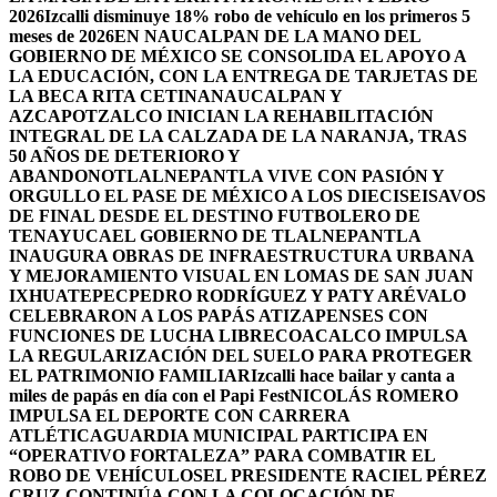
2026
Izcalli disminuye 18% robo de vehículo en los primeros 5
meses de 2026
EN NAUCALPAN DE LA MANO DEL
GOBIERNO DE MÉXICO SE CONSOLIDA EL APOYO A
LA EDUCACIÓN, CON LA ENTREGA DE TARJETAS DE
LA BECA RITA CETINA
NAUCALPAN Y
AZCAPOTZALCO INICIAN LA REHABILITACIÓN
INTEGRAL DE LA CALZADA DE LA NARANJA, TRAS
50 AÑOS DE DETERIORO Y
ABANDONO
TLALNEPANTLA VIVE CON PASIÓN Y
ORGULLO EL PASE DE MÉXICO A LOS DIECISEISAVOS
DE FINAL DESDE EL DESTINO FUTBOLERO DE
TENAYUCA
EL GOBIERNO DE TLALNEPANTLA
INAUGURA OBRAS DE INFRAESTRUCTURA URBANA
Y MEJORAMIENTO VISUAL EN LOMAS DE SAN JUAN
IXHUATEPEC
PEDRO RODRÍGUEZ Y PATY ARÉVALO
CELEBRARON A LOS PAPÁS ATIZAPENSES CON
FUNCIONES DE LUCHA LIBRE
COACALCO IMPULSA
LA REGULARIZACIÓN DEL SUELO PARA PROTEGER
EL PATRIMONIO FAMILIAR
Izcalli hace bailar y canta a
miles de papás en día con el Papi Fest
NICOLÁS ROMERO
IMPULSA EL DEPORTE CON CARRERA
ATLÉTICA
GUARDIA MUNICIPAL PARTICIPA EN
“OPERATIVO FORTALEZA” PARA COMBATIR EL
ROBO DE VEHÍCULOS
EL PRESIDENTE RACIEL PÉREZ
CRUZ CONTINÚA CON LA COLOCACIÓN DE