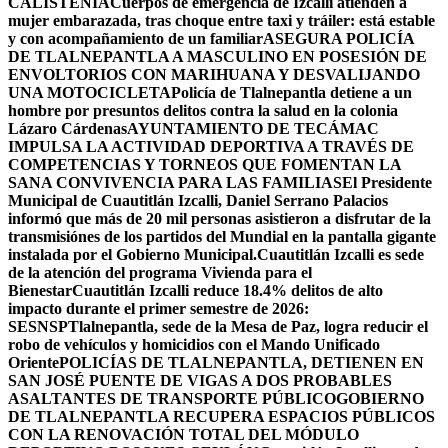
CALISTENIA
Cuerpos de emergencia de Izcalli atienden a
mujer embarazada, tras choque entre taxi y tráiler: está estable
y con acompañamiento de un familiar
ASEGURA POLICÍA
DE TLALNEPANTLA A MASCULINO EN POSESIÓN DE
ENVOLTORIOS CON MARIHUANA Y DESVALIJANDO
UNA MOTOCICLETA
Policía de Tlalnepantla detiene a un
hombre por presuntos delitos contra la salud en la colonia
Lázaro Cárdenas
AYUNTAMIENTO DE TECÁMAC
IMPULSA LA ACTIVIDAD DEPORTIVA A TRAVÉS DE
COMPETENCIAS Y TORNEOS QUE FOMENTAN LA
SANA CONVIVENCIA PARA LAS FAMILIAS
El Presidente
Municipal de Cuautitlán Izcalli, Daniel Serrano Palacios
informó que más de 20 mil personas asistieron a disfrutar de la
transmisiónes de los partidos del Mundial en la pantalla gigante
instalada por el Gobierno Municipal.
Cuautitlán Izcalli es sede
de la atención del programa Vivienda para el
Bienestar
Cuautitlán Izcalli reduce 18.4% delitos de alto
impacto durante el primer semestre de 2026:
SESNSP
Tlalnepantla, sede de la Mesa de Paz, logra reducir el
robo de vehículos y homicidios con el Mando Unificado
Oriente
POLICÍAS DE TLALNEPANTLA, ​DETIENEN EN
SAN JOSÉ PUENTE DE VIGAS A DOS PROBABLES
ASALTANTES DE TRANSPORTE PÚBLICO
GOBIERNO
DE TLALNEPANTLA RECUPERA ESPACIOS PÚBLICOS
CON LA RENOVACIÓN TOTAL DEL MÓDULO