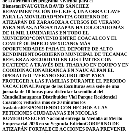
de la atención del programa Vivienda para el
Bienestar
INAUGURA DAVID SÁNCHEZ
REPAVIMENTACIÓN DEL EJE 3, UNA OBRA CLAVE
PARA LA MOVILIDAD
*INVITA GOBIERNO DE
ATIZAPÁN DE ZARAGOZA A CURSOS DE VERANO
PARA NIÑAS, NIÑOS
ATIZAPÁN HA COLOCADO MÁS
DE 11 MIL LUMINARIAS EN TODO EL
MUNICIPIO*
CONVENIO ENTRE COACALCO Y EL
COMITÉ OLÍMPICO MEXICANO: MÁS
OPORTUNIDADES PARA EL DEPORTE DE ALTO
RENDIMIENTO
GOBIERNO MUNICIPAL DE TECÁMAC
REFUERZA SEGURIDAD EN LOS LÍMITES CON
ECATEPEC A TRAVÉS DEL TRABAJO EN EQUIPO Y EN
COORDINACIÓN
ARRANCA EN NAUCALPAN EL
OPERATIVO “VERANO SEGURO 2026” PARA
PROTEGER A LAS FAMILIAS DURANTE EL PERIODO
VACACIONAL
Parque de las Esculturas será sede de una
jornada de 10 horas para disfrutar la semifinal del
Mundial
Inauguran Distribuidor Vial Parque Residencial
Coacalco; reducirá más de 20 minutos los
traslados
RESPONDIENDO CON HECHOS A LAS
PETICIONES CIUDADANAS EN NICOLAS
ROMERO
ASECEM Nacional entrega la Medalla al Mérito
Empresarial 2026 en su Segunda Edición
GOBIERNO DE
ATIZAPÁN FORTALECE ACCIONES PARA PREVENIR