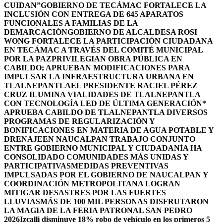
CUIDAN”
GOBIERNO DE TECÁMAC FORTALECE LA
INCLUSIÓN CON ENTREGA DE 645 APARATOS
FUNCIONALES A FAMILIAS DE LA
DEMARCACIÓN
GOBIERNO DE ALCALDESA ROSI
WONG FORTALECE LA PARTICIPACIÓN CIUDADANA
EN TECÁMAC A TRAVÉS DEL COMITÉ MUNICIPAL
POR LA PAZ
PRIVILEGIAN OBRA PÚBLICA EN
CABILDO; APRUEBAN MODIFICACIONES PARA
IMPULSAR LA INFRAESTRUCTURA URBANA EN
TLALNEPANTLA
EL PRESIDENTE RACIEL PÉREZ
CRUZ ILUMINA VIALIDADES DE TLALNEPANTLA
CON TECNOLOGÍA LED DE ÚLTIMA GENERACIÓN*
APRUEBA CABILDO DE TLALNEPANTLA DIVERSOS
PROGRAMAS DE REGULARIZACIÓN Y
BONIFICACIONES EN MATERIA DE AGUA POTABLE Y
DRENAJE
EN NAUCALPAN TRABAJO CONJUNTO
ENTRE GOBIERNO MUNICIPAL Y CIUDADANÍA HA
CONSOLIDADO COMUNIDADES MÁS UNIDAS Y
PARTICIPATIVAS
MEDIDAS PREVENTIVAS
IMPULSADAS POR EL GOBIERNO DE NAUCALPAN Y
COORDINACIÓN METROPOLITANA LOGRAN
MITIGAR DESASTRES POR LAS FUERTES
LLUVIAS
MÁS DE 100 MIL PERSONAS DISFRUTARON
LA MAGIA DE LA FERIA PATRONAL SAN PEDRO
2026
Izcalli disminuye 18% robo de vehículo en los primeros 5