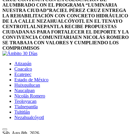
ALUMBRADO CON EL PROGRAMA “LUMINARIA
NUESTRA CIUDAD”
RACIEL PÉREZ CRUZ ENTREGA
LA REHABILITACIÓN CON CONCRETO HIDRÁULICO
DE LA CALLE NEZAHUALCÓYOTL EN EL TENAYO
CENTRO
TLALNEPANTLA RECIBE PROPUESTAS
CIUDADANAS PARA FORTALECER EL DEPORTE Y LA
CONVIVENCIA COMUNITARIA
EN NICOLÁS ROMERO
SE TRABAJA CON VALORES Y CUMPLIENDO LOS
COMPROMISOS
Atizapán
Coacalco
Ecatepec
Estado de México
Huixquilucan
Naucalpan
Nicolás Romero
Teoloyucan
Tlalnepantla
Tultitlán
Nezahualcóyotl
Sáb. Ago 8th, 2026