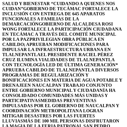
SALUD Y BIENESTAR “CUIDANDO A QUIENES NOS
CUIDAN”
GOBIERNO DE TECÁMAC FORTALECE LA
INCLUSIÓN CON ENTREGA DE 645 APARATOS
FUNCIONALES A FAMILIAS DE LA
DEMARCACIÓN
GOBIERNO DE ALCALDESA ROSI
WONG FORTALECE LA PARTICIPACIÓN CIUDADANA
EN TECÁMAC A TRAVÉS DEL COMITÉ MUNICIPAL
POR LA PAZ
PRIVILEGIAN OBRA PÚBLICA EN
CABILDO; APRUEBAN MODIFICACIONES PARA
IMPULSAR LA INFRAESTRUCTURA URBANA EN
TLALNEPANTLA
EL PRESIDENTE RACIEL PÉREZ
CRUZ ILUMINA VIALIDADES DE TLALNEPANTLA
CON TECNOLOGÍA LED DE ÚLTIMA GENERACIÓN*
APRUEBA CABILDO DE TLALNEPANTLA DIVERSOS
PROGRAMAS DE REGULARIZACIÓN Y
BONIFICACIONES EN MATERIA DE AGUA POTABLE Y
DRENAJE
EN NAUCALPAN TRABAJO CONJUNTO
ENTRE GOBIERNO MUNICIPAL Y CIUDADANÍA HA
CONSOLIDADO COMUNIDADES MÁS UNIDAS Y
PARTICIPATIVAS
MEDIDAS PREVENTIVAS
IMPULSADAS POR EL GOBIERNO DE NAUCALPAN Y
COORDINACIÓN METROPOLITANA LOGRAN
MITIGAR DESASTRES POR LAS FUERTES
LLUVIAS
MÁS DE 100 MIL PERSONAS DISFRUTARON
LA MAGIA DE LA FERIA PATRONAL SAN PEDRO