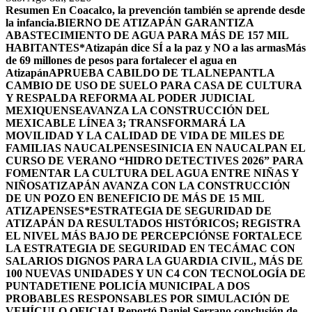
Resumen
En Coacalco, la prevención también se aprende desde
la infancia.
BIERNO DE ATIZAPÁN GARANTIZA
ABASTECIMIENTO DE AGUA PARA MÁS DE 157 MIL
HABITANTES*
Atizapán dice SÍ a la paz y NO a las armas
Más
de 69 millones de pesos para fortalecer el agua en
Atizapán
APRUEBA CABILDO DE TLALNEPANTLA
CAMBIO DE USO DE SUELO PARA CASA DE CULTURA
Y RESPALDA REFORMA AL PODER JUDICIAL
MEXIQUENSE
AVANZA LA CONSTRUCCIÓN DEL
MEXICABLE LÍNEA 3; TRANSFORMARÁ LA
MOVILIDAD Y LA CALIDAD DE VIDA DE MILES DE
FAMILIAS NAUCALPENSES
INICIA EN NAUCALPAN EL
CURSO DE VERANO “HIDRO DETECTIVES 2026” PARA
FOMENTAR LA CULTURA DEL AGUA ENTRE NIÑAS Y
NIÑOS
ATIZAPÁN AVANZA CON LA CONSTRUCCIÓN
DE UN POZO EN BENEFICIO DE MÁS DE 15 MIL
ATIZAPENSES
*ESTRATEGIA DE SEGURIDAD DE
ATIZAPÁN DA RESULTADOS HISTÓRICOS; REGISTRA
EL NIVEL MÁS BAJO DE PERCEPCIÓN
SE FORTALECE
LA ESTRATEGIA DE SEGURIDAD EN TECÁMAC CON
SALARIOS DIGNOS PARA LA GUARDIA CIVIL, MÁS DE
100 NUEVAS UNIDADES Y UN C4 CON TECNOLOGÍA DE
PUNTA
DETIENE POLICÍA MUNICIPAL A DOS
PROBABLES RESPONSABLES POR SIMULACIÓN DE
VEHÍCULO OFICIAL
Reportó Daniel Serrano conclusión de