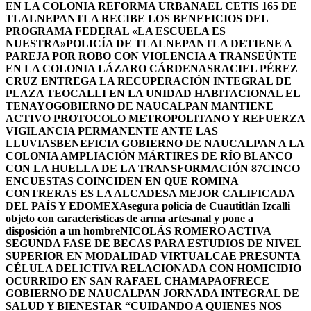
EN LA COLONIA REFORMA URBANA
EL CETIS 165 DE
TLALNEPANTLA RECIBE LOS BENEFICIOS DEL
PROGRAMA FEDERAL «LA ESCUELA ES
NUESTRA»
POLICÍA DE TLALNEPANTLA DETIENE A
PAREJA POR ROBO CON VIOLENCIA A TRANSEÚNTE
EN LA COLONIA LÁZARO CÁRDENAS
RACIEL PÉREZ
CRUZ ENTREGA LA RECUPERACIÓN INTEGRAL DE
PLAZA TEOCALLI EN LA UNIDAD HABITACIONAL EL
TENAYO
GOBIERNO DE NAUCALPAN MANTIENE
ACTIVO PROTOCOLO METROPOLITANO Y REFUERZA
VIGILANCIA PERMANENTE ANTE LAS
LLUVIAS
BENEFICIA GOBIERNO DE NAUCALPAN A LA
COLONIA AMPLIACIÓN MÁRTIRES DE RÍO BLANCO
CON LA HUELLA DE LA TRANSFORMACIÓN 87
CINCO
ENCUESTAS COINCIDEN EN QUE ROMINA
CONTRERAS ES LA ALCADESA MEJOR CALIFICADA
DEL PAÍS Y EDOMEX
Asegura policía de Cuautitlán Izcalli
objeto con características de arma artesanal y pone a
disposición a un hombre
NICOLÁS ROMERO ACTIVA
SEGUNDA FASE DE BECAS PARA ESTUDIOS DE NIVEL
SUPERIOR EN MODALIDAD VIRTUAL
CAE PRESUNTA
CÉLULA DELICTIVA RELACIONADA CON HOMICIDIO
OCURRIDO EN SAN RAFAEL CHAMAPA
OFRECE
GOBIERNO DE NAUCALPAN JORNADA INTEGRAL DE
SALUD Y BIENESTAR “CUIDANDO A QUIENES NOS