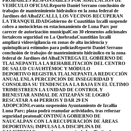
PROBABLES RESPONSABLES POR SIMULACIÓN DE
VEHÍCULO OFICIAL
Reportó Daniel Serrano conclusión de
trabajos de mantenimiento hidráulico en la zona federal de
Jardines del Alba
IZCALLI, LOS VECINOS RECUPERAN
LA TRANQUILIDAD
Gobierno de Cuautitlán Izcalli suspende
cobro a motocicletas en estacionamiento de Luna Parc por
carecer de autorización municipal
Con 30 elementos adicionales
fortalecen seguridad en La Quebrada
Cuautitlán Izcalli
ampliará videovigilancia en zonas de alta incidencia y
quintuplicará estímulos para policías
Reportó Daniel Serrano
conclusión de trabajos de mantenimiento hidráulico en la zona
federal de Jardines del Alba
ENTREGA EL GOBIERNO DE
TLALNEPANTLA LA REHABILITACIÓN DEL CENTRO
DE SALUD CUAUHTÉMOC Y MÓDULO
DEPORTIVO
REGISTRA TLALNEPANTLA REDUCCIÓN
ANUAL ENLA PERCEPCIÓN DE INSEGURIDAD Y
CONSOLIDA SU TENDENCIA A LA BAJA EN EL ÚLTIMO
TRIMESTRE
EN LA UNIDAD DE CONTROL Y
BIENESTAR ANIMAL DE ATIZAPÁN SE LOGRÓ
RESCATAR A 44 PERROS Y DAR 29 EN
ADOPCIÓN
Levanta suspensión Ayuntamiento de Izcallia
Luna Parc; plaza podrá reanudar actividades, tras reforzar
seguridad peatonal
CONTINÚA GOBIERNO DE
NAUCALPAN CON LA RECUPERACIÓN DE ÁREAS
DEPORTIVAS; IMPULSA LA DISCIPLINA DE