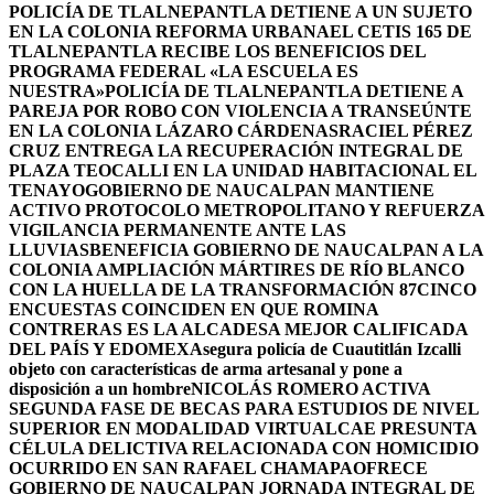
POLICÍA DE TLALNEPANTLA DETIENE A UN SUJETO
EN LA COLONIA REFORMA URBANA
EL CETIS 165 DE
TLALNEPANTLA RECIBE LOS BENEFICIOS DEL
PROGRAMA FEDERAL «LA ESCUELA ES
NUESTRA»
POLICÍA DE TLALNEPANTLA DETIENE A
PAREJA POR ROBO CON VIOLENCIA A TRANSEÚNTE
EN LA COLONIA LÁZARO CÁRDENAS
RACIEL PÉREZ
CRUZ ENTREGA LA RECUPERACIÓN INTEGRAL DE
PLAZA TEOCALLI EN LA UNIDAD HABITACIONAL EL
TENAYO
GOBIERNO DE NAUCALPAN MANTIENE
ACTIVO PROTOCOLO METROPOLITANO Y REFUERZA
VIGILANCIA PERMANENTE ANTE LAS
LLUVIAS
BENEFICIA GOBIERNO DE NAUCALPAN A LA
COLONIA AMPLIACIÓN MÁRTIRES DE RÍO BLANCO
CON LA HUELLA DE LA TRANSFORMACIÓN 87
CINCO
ENCUESTAS COINCIDEN EN QUE ROMINA
CONTRERAS ES LA ALCADESA MEJOR CALIFICADA
DEL PAÍS Y EDOMEX
Asegura policía de Cuautitlán Izcalli
objeto con características de arma artesanal y pone a
disposición a un hombre
NICOLÁS ROMERO ACTIVA
SEGUNDA FASE DE BECAS PARA ESTUDIOS DE NIVEL
SUPERIOR EN MODALIDAD VIRTUAL
CAE PRESUNTA
CÉLULA DELICTIVA RELACIONADA CON HOMICIDIO
OCURRIDO EN SAN RAFAEL CHAMAPA
OFRECE
GOBIERNO DE NAUCALPAN JORNADA INTEGRAL DE