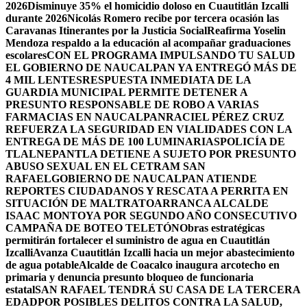
2026
Disminuye 35% el homicidio doloso en Cuautitlán Izcalli
durante 2026
Nicolás Romero recibe por tercera ocasión las
Caravanas Itinerantes por la Justicia Social
Reafirma Yoselin
Mendoza respaldo a la educación al acompañar graduaciones
escolares
CON EL PROGRAMA IMPULSANDO TU SALUD
EL GOBIERNO DE NAUCALPAN YA ENTREGÓ MÁS DE
4 MIL LENTES
RESPUESTA INMEDIATA DE LA
GUARDIA MUNICIPAL PERMITE DETENER A
PRESUNTO RESPONSABLE DE ROBO A VARIAS
FARMACIAS EN NAUCALPAN
RACIEL PÉREZ CRUZ
REFUERZA LA SEGURIDAD EN VIALIDADES CON LA
ENTREGA DE MÁS DE 100 LUMINARIAS
POLICÍA DE
TLALNEPANTLA DETIENE A SUJETO POR PRESUNTO
ABUSO SEXUAL EN EL CETRAM SAN
RAFAEL
GOBIERNO DE NAUCALPAN ATIENDE
REPORTES CIUDADANOS Y RESCATA A PERRITA EN
SITUACIÓN DE MALTRATO
ARRANCA ALCALDE
ISAAC MONTOYA POR SEGUNDO AÑO CONSECUTIVO
CAMPAÑA DE BOTEO TELETÓN
Obras estratégicas
permitirán fortalecer el suministro de agua en Cuautitlán
Izcalli
Avanza Cuautitlán Izcalli hacia un mejor abastecimiento
de agua potable
Alcalde de Coacalco inaugura arcotecho en
primaria y denuncia presunto bloqueo de funcionaria
estatal
SAN RAFAEL TENDRÁ SU CASA DE LA TERCERA
EDAD
POR POSIBLES DELITOS CONTRA LA SALUD,