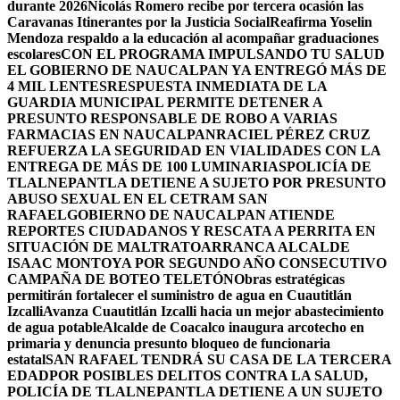
durante 2026
Nicolás Romero recibe por tercera ocasión las
Caravanas Itinerantes por la Justicia Social
Reafirma Yoselin
Mendoza respaldo a la educación al acompañar graduaciones
escolares
CON EL PROGRAMA IMPULSANDO TU SALUD
EL GOBIERNO DE NAUCALPAN YA ENTREGÓ MÁS DE
4 MIL LENTES
RESPUESTA INMEDIATA DE LA
GUARDIA MUNICIPAL PERMITE DETENER A
PRESUNTO RESPONSABLE DE ROBO A VARIAS
FARMACIAS EN NAUCALPAN
RACIEL PÉREZ CRUZ
REFUERZA LA SEGURIDAD EN VIALIDADES CON LA
ENTREGA DE MÁS DE 100 LUMINARIAS
POLICÍA DE
TLALNEPANTLA DETIENE A SUJETO POR PRESUNTO
ABUSO SEXUAL EN EL CETRAM SAN
RAFAEL
GOBIERNO DE NAUCALPAN ATIENDE
REPORTES CIUDADANOS Y RESCATA A PERRITA EN
SITUACIÓN DE MALTRATO
ARRANCA ALCALDE
ISAAC MONTOYA POR SEGUNDO AÑO CONSECUTIVO
CAMPAÑA DE BOTEO TELETÓN
Obras estratégicas
permitirán fortalecer el suministro de agua en Cuautitlán
Izcalli
Avanza Cuautitlán Izcalli hacia un mejor abastecimiento
de agua potable
Alcalde de Coacalco inaugura arcotecho en
primaria y denuncia presunto bloqueo de funcionaria
estatal
SAN RAFAEL TENDRÁ SU CASA DE LA TERCERA
EDAD
POR POSIBLES DELITOS CONTRA LA SALUD,
POLICÍA DE TLALNEPANTLA DETIENE A UN SUJETO