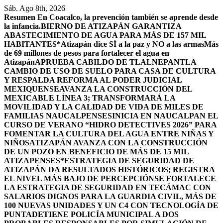
Saltar
Sáb. Ago 8th, 2026
al
Resumen
En Coacalco, la prevención también se aprende desde
contenido
la infancia.
BIERNO DE ATIZAPÁN GARANTIZA
ABASTECIMIENTO DE AGUA PARA MÁS DE 157 MIL
HABITANTES*
Atizapán dice SÍ a la paz y NO a las armas
Más
de 69 millones de pesos para fortalecer el agua en
Atizapán
APRUEBA CABILDO DE TLALNEPANTLA
CAMBIO DE USO DE SUELO PARA CASA DE CULTURA
Y RESPALDA REFORMA AL PODER JUDICIAL
MEXIQUENSE
AVANZA LA CONSTRUCCIÓN DEL
MEXICABLE LÍNEA 3; TRANSFORMARÁ LA
MOVILIDAD Y LA CALIDAD DE VIDA DE MILES DE
FAMILIAS NAUCALPENSES
INICIA EN NAUCALPAN EL
CURSO DE VERANO “HIDRO DETECTIVES 2026” PARA
FOMENTAR LA CULTURA DEL AGUA ENTRE NIÑAS Y
NIÑOS
ATIZAPÁN AVANZA CON LA CONSTRUCCIÓN
DE UN POZO EN BENEFICIO DE MÁS DE 15 MIL
ATIZAPENSES
*ESTRATEGIA DE SEGURIDAD DE
ATIZAPÁN DA RESULTADOS HISTÓRICOS; REGISTRA
EL NIVEL MÁS BAJO DE PERCEPCIÓN
SE FORTALECE
LA ESTRATEGIA DE SEGURIDAD EN TECÁMAC CON
SALARIOS DIGNOS PARA LA GUARDIA CIVIL, MÁS DE
100 NUEVAS UNIDADES Y UN C4 CON TECNOLOGÍA DE
PUNTA
DETIENE POLICÍA MUNICIPAL A DOS