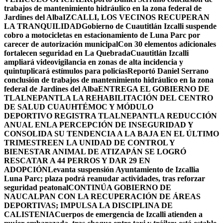
trabajos de mantenimiento hidráulico en la zona federal de
Jardines del Alba
IZCALLI, LOS VECINOS RECUPERAN
LA TRANQUILIDAD
Gobierno de Cuautitlán Izcalli suspende
cobro a motocicletas en estacionamiento de Luna Parc por
carecer de autorización municipal
Con 30 elementos adicionales
fortalecen seguridad en La Quebrada
Cuautitlán Izcalli
ampliará videovigilancia en zonas de alta incidencia y
quintuplicará estímulos para policías
Reportó Daniel Serrano
conclusión de trabajos de mantenimiento hidráulico en la zona
federal de Jardines del Alba
ENTREGA EL GOBIERNO DE
TLALNEPANTLA LA REHABILITACIÓN DEL CENTRO
DE SALUD CUAUHTÉMOC Y MÓDULO
DEPORTIVO
REGISTRA TLALNEPANTLA REDUCCIÓN
ANUAL ENLA PERCEPCIÓN DE INSEGURIDAD Y
CONSOLIDA SU TENDENCIA A LA BAJA EN EL ÚLTIMO
TRIMESTRE
EN LA UNIDAD DE CONTROL Y
BIENESTAR ANIMAL DE ATIZAPÁN SE LOGRÓ
RESCATAR A 44 PERROS Y DAR 29 EN
ADOPCIÓN
Levanta suspensión Ayuntamiento de Izcallia
Luna Parc; plaza podrá reanudar actividades, tras reforzar
seguridad peatonal
CONTINÚA GOBIERNO DE
NAUCALPAN CON LA RECUPERACIÓN DE ÁREAS
DEPORTIVAS; IMPULSA LA DISCIPLINA DE
CALISTENIA
Cuerpos de emergencia de Izcalli atienden a