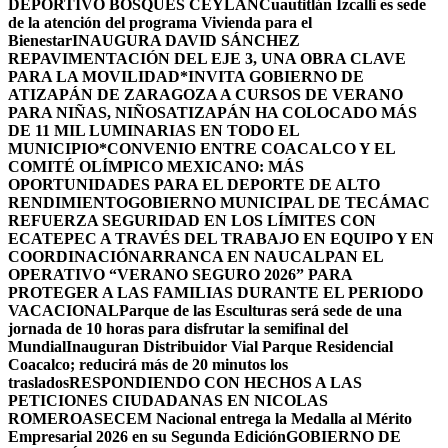
DEPORTIVO BOSQUES CEYLÁN
Cuautitlán Izcalli es sede
de la atención del programa Vivienda para el
Bienestar
INAUGURA DAVID SÁNCHEZ
REPAVIMENTACIÓN DEL EJE 3, UNA OBRA CLAVE
PARA LA MOVILIDAD
*INVITA GOBIERNO DE
ATIZAPÁN DE ZARAGOZA A CURSOS DE VERANO
PARA NIÑAS, NIÑOS
ATIZAPÁN HA COLOCADO MÁS
DE 11 MIL LUMINARIAS EN TODO EL
MUNICIPIO*
CONVENIO ENTRE COACALCO Y EL
COMITÉ OLÍMPICO MEXICANO: MÁS
OPORTUNIDADES PARA EL DEPORTE DE ALTO
RENDIMIENTO
GOBIERNO MUNICIPAL DE TECÁMAC
REFUERZA SEGURIDAD EN LOS LÍMITES CON
ECATEPEC A TRAVÉS DEL TRABAJO EN EQUIPO Y EN
COORDINACIÓN
ARRANCA EN NAUCALPAN EL
OPERATIVO “VERANO SEGURO 2026” PARA
PROTEGER A LAS FAMILIAS DURANTE EL PERIODO
VACACIONAL
Parque de las Esculturas será sede de una
jornada de 10 horas para disfrutar la semifinal del
Mundial
Inauguran Distribuidor Vial Parque Residencial
Coacalco; reducirá más de 20 minutos los
traslados
RESPONDIENDO CON HECHOS A LAS
PETICIONES CIUDADANAS EN NICOLAS
ROMERO
ASECEM Nacional entrega la Medalla al Mérito
Empresarial 2026 en su Segunda Edición
GOBIERNO DE