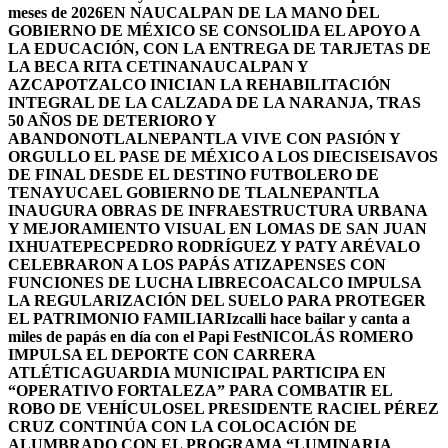
meses de 2026
EN NAUCALPAN DE LA MANO DEL
GOBIERNO DE MÉXICO SE CONSOLIDA EL APOYO A
LA EDUCACIÓN, CON LA ENTREGA DE TARJETAS DE
LA BECA RITA CETINA
NAUCALPAN Y
AZCAPOTZALCO INICIAN LA REHABILITACIÓN
INTEGRAL DE LA CALZADA DE LA NARANJA, TRAS
50 AÑOS DE DETERIORO Y
ABANDONO
TLALNEPANTLA VIVE CON PASIÓN Y
ORGULLO EL PASE DE MÉXICO A LOS DIECISEISAVOS
DE FINAL DESDE EL DESTINO FUTBOLERO DE
TENAYUCA
EL GOBIERNO DE TLALNEPANTLA
INAUGURA OBRAS DE INFRAESTRUCTURA URBANA
Y MEJORAMIENTO VISUAL EN LOMAS DE SAN JUAN
IXHUATEPEC
PEDRO RODRÍGUEZ Y PATY ARÉVALO
CELEBRARON A LOS PAPÁS ATIZAPENSES CON
FUNCIONES DE LUCHA LIBRE
COACALCO IMPULSA
LA REGULARIZACIÓN DEL SUELO PARA PROTEGER
EL PATRIMONIO FAMILIAR
Izcalli hace bailar y canta a
miles de papás en día con el Papi Fest
NICOLÁS ROMERO
IMPULSA EL DEPORTE CON CARRERA
ATLÉTICA
GUARDIA MUNICIPAL PARTICIPA EN
“OPERATIVO FORTALEZA” PARA COMBATIR EL
ROBO DE VEHÍCULOS
EL PRESIDENTE RACIEL PÉREZ
CRUZ CONTINÚA CON LA COLOCACIÓN DE
ALUMBRADO CON EL PROGRAMA “LUMINARIA