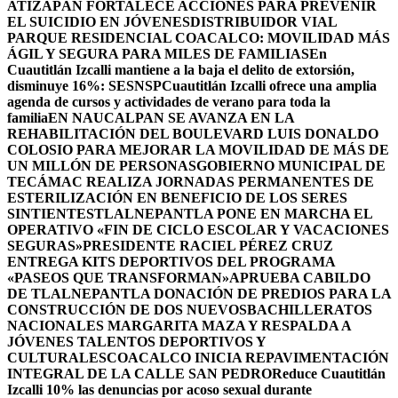
ATIZAPÁN FORTALECE ACCIONES PARA PREVENIR
EL SUICIDIO EN JÓVENES
DISTRIBUIDOR VIAL
PARQUE RESIDENCIAL COACALCO: MOVILIDAD MÁS
ÁGIL Y SEGURA PARA MILES DE FAMILIAS
En
Cuautitlán Izcalli mantiene a la baja el delito de extorsión,
disminuye 16%: SESNSP
Cuautitlán Izcalli ofrece una amplia
agenda de cursos y actividades de verano para toda la
familia
EN NAUCALPAN SE AVANZA EN LA
REHABILITACIÓN DEL BOULEVARD LUIS DONALDO
COLOSIO PARA MEJORAR LA MOVILIDAD DE MÁS DE
UN MILLÓN DE PERSONAS
GOBIERNO MUNICIPAL DE
TECÁMAC REALIZA JORNADAS PERMANENTES DE
ESTERILIZACIÓN EN BENEFICIO DE LOS SERES
SINTIENTES
TLALNEPANTLA PONE EN MARCHA EL
OPERATIVO «FIN DE CICLO ESCOLAR Y VACACIONES
SEGURAS»
PRESIDENTE RACIEL PÉREZ CRUZ
ENTREGA KITS DEPORTIVOS DEL PROGRAMA
«PASEOS QUE TRANSFORMAN»
APRUEBA CABILDO
DE TLALNEPANTLA DONACIÓN DE PREDIOS PARA LA
CONSTRUCCIÓN DE DOS NUEVOSBACHILLERATOS
NACIONALES MARGARITA MAZA Y RESPALDA A
JÓVENES TALENTOS DEPORTIVOS Y
CULTURALES
COACALCO INICIA REPAVIMENTACIÓN
INTEGRAL DE LA CALLE SAN PEDRO
Reduce Cuautitlán
Izcalli 10% las denuncias por acoso sexual durante