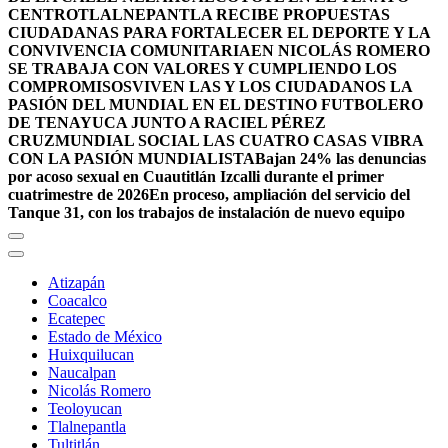
CENTRO
TLALNEPANTLA RECIBE PROPUESTAS
CIUDADANAS PARA FORTALECER EL DEPORTE Y LA
CONVIVENCIA COMUNITARIA
EN NICOLÁS ROMERO
SE TRABAJA CON VALORES Y CUMPLIENDO LOS
COMPROMISOS
VIVEN LAS Y LOS CIUDADANOS LA
PASIÓN DEL MUNDIAL EN EL DESTINO FUTBOLERO
DE TENAYUCA JUNTO A RACIEL PÉREZ
CRUZ
MUNDIAL SOCIAL LAS CUATRO CASAS VIBRA
CON LA PASIÓN MUNDIALISTA
Bajan 24% las denuncias
por acoso sexual en Cuautitlán Izcalli durante el primer
cuatrimestre de 2026
En proceso, ampliación del servicio del
Tanque 31, con los trabajos de instalación de nuevo equipo
Atizapán
Coacalco
Ecatepec
Estado de México
Huixquilucan
Naucalpan
Nicolás Romero
Teoloyucan
Tlalnepantla
Tultitlán