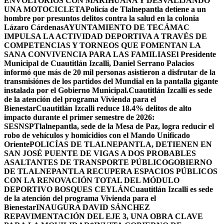
ENVOLTORIOS CON MARIHUANA Y DESVALIJANDO
UNA MOTOCICLETA
Policía de Tlalnepantla detiene a un
hombre por presuntos delitos contra la salud en la colonia
Lázaro Cárdenas
AYUNTAMIENTO DE TECÁMAC
IMPULSA LA ACTIVIDAD DEPORTIVA A TRAVÉS DE
COMPETENCIAS Y TORNEOS QUE FOMENTAN LA
SANA CONVIVENCIA PARA LAS FAMILIAS
El Presidente
Municipal de Cuautitlán Izcalli, Daniel Serrano Palacios
informó que más de 20 mil personas asistieron a disfrutar de la
transmisiónes de los partidos del Mundial en la pantalla gigante
instalada por el Gobierno Municipal.
Cuautitlán Izcalli es sede
de la atención del programa Vivienda para el
Bienestar
Cuautitlán Izcalli reduce 18.4% delitos de alto
impacto durante el primer semestre de 2026:
SESNSP
Tlalnepantla, sede de la Mesa de Paz, logra reducir el
robo de vehículos y homicidios con el Mando Unificado
Oriente
POLICÍAS DE TLALNEPANTLA, ​DETIENEN EN
SAN JOSÉ PUENTE DE VIGAS A DOS PROBABLES
ASALTANTES DE TRANSPORTE PÚBLICO
GOBIERNO
DE TLALNEPANTLA RECUPERA ESPACIOS PÚBLICOS
CON LA RENOVACIÓN TOTAL DEL MÓDULO
DEPORTIVO BOSQUES CEYLÁN
Cuautitlán Izcalli es sede
de la atención del programa Vivienda para el
Bienestar
INAUGURA DAVID SÁNCHEZ
REPAVIMENTACIÓN DEL EJE 3, UNA OBRA CLAVE