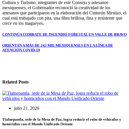
Cultura y Turismo, integrantes de este Consejo y artesanos
mexiquenses, el Gobernador reconoció la creatividad de los
artesanos que participaron en la elaboración del Cinturón Mestizo, el
cual está trabajado con pita, una fibra brillosa, fina y resistente que
crece en los magueyes.
Navegación
CONTINÚA COMBATE DE INCENDIO FORESTAL EN VALLE DE BRAVO
de
ORIENTAN A MÁS DE 242 MIL MEXIQUENSES EN LA LÍNEA DE
entradas
ATENCIÓN COVID-19
Related Posts
julio 21, 2026
Tlalnepantla, sede de la Mesa de Paz, logra reducir el robo de vehículos y
homicidios con el Mando Unificado Oriente