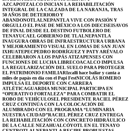
AZCAPOTZALCO INICIAN LA REHABILITACIÓN
INTEGRAL DE LA CALZADA DE LA NARANJA, TRAS
50 AÑOS DE DETERIORO Y
ABANDONO
TLALNEPANTLA VIVE CON PASIÓN Y
ORGULLO EL PASE DE MÉXICO A LOS DIECISEISAVOS
DE FINAL DESDE EL DESTINO FUTBOLERO DE
TENAYUCA
EL GOBIERNO DE TLALNEPANTLA
INAUGURA OBRAS DE INFRAESTRUCTURA URBANA
Y MEJORAMIENTO VISUAL EN LOMAS DE SAN JUAN
IXHUATEPEC
PEDRO RODRÍGUEZ Y PATY ARÉVALO
CELEBRARON A LOS PAPÁS ATIZAPENSES CON
FUNCIONES DE LUCHA LIBRE
COACALCO IMPULSA
LA REGULARIZACIÓN DEL SUELO PARA PROTEGER
EL PATRIMONIO FAMILIAR
Izcalli hace bailar y canta a
miles de papás en día con el Papi Fest
NICOLÁS ROMERO
IMPULSA EL DEPORTE CON CARRERA
ATLÉTICA
GUARDIA MUNICIPAL PARTICIPA EN
“OPERATIVO FORTALEZA” PARA COMBATIR EL
ROBO DE VEHÍCULOS
EL PRESIDENTE RACIEL PÉREZ
CRUZ CONTINÚA CON LA COLOCACIÓN DE
ALUMBRADO CON EL PROGRAMA “LUMINARIA
NUESTRA CIUDAD”
RACIEL PÉREZ CRUZ ENTREGA
LA REHABILITACIÓN CON CONCRETO HIDRÁULICO
DE LA CALLE NEZAHUALCÓYOTL EN EL TENAYO
CENTRO
TLALNEPANTLA RECIBE PROPUESTAS