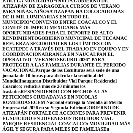
PARA LA MOVILIDAD
*INVITA GOBIERNO DE
ATIZAPÁN DE ZARAGOZA A CURSOS DE VERANO
PARA NIÑAS, NIÑOS
ATIZAPÁN HA COLOCADO MÁS
DE 11 MIL LUMINARIAS EN TODO EL
MUNICIPIO*
CONVENIO ENTRE COACALCO Y EL
COMITÉ OLÍMPICO MEXICANO: MÁS
OPORTUNIDADES PARA EL DEPORTE DE ALTO
RENDIMIENTO
GOBIERNO MUNICIPAL DE TECÁMAC
REFUERZA SEGURIDAD EN LOS LÍMITES CON
ECATEPEC A TRAVÉS DEL TRABAJO EN EQUIPO Y EN
COORDINACIÓN
ARRANCA EN NAUCALPAN EL
OPERATIVO “VERANO SEGURO 2026” PARA
PROTEGER A LAS FAMILIAS DURANTE EL PERIODO
VACACIONAL
Parque de las Esculturas será sede de una
jornada de 10 horas para disfrutar la semifinal del
Mundial
Inauguran Distribuidor Vial Parque Residencial
Coacalco; reducirá más de 20 minutos los
traslados
RESPONDIENDO CON HECHOS A LAS
PETICIONES CIUDADANAS EN NICOLAS
ROMERO
ASECEM Nacional entrega la Medalla al Mérito
Empresarial 2026 en su Segunda Edición
GOBIERNO DE
ATIZAPÁN FORTALECE ACCIONES PARA PREVENIR
EL SUICIDIO EN JÓVENES
DISTRIBUIDOR VIAL
PARQUE RESIDENCIAL COACALCO: MOVILIDAD MÁS
ÁGIL Y SEGURA PARA MILES DE FAMILIAS
En