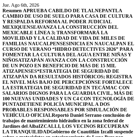
Saltar
Jue. Ago 6th, 2026
al
Resumen
APRUEBA CABILDO DE TLALNEPANTLA
contenido
CAMBIO DE USO DE SUELO PARA CASA DE CULTURA
Y RESPALDA REFORMA AL PODER JUDICIAL
MEXIQUENSE
AVANZA LA CONSTRUCCIÓN DEL
MEXICABLE LÍNEA 3; TRANSFORMARÁ LA
MOVILIDAD Y LA CALIDAD DE VIDA DE MILES DE
FAMILIAS NAUCALPENSES
INICIA EN NAUCALPAN EL
CURSO DE VERANO “HIDRO DETECTIVES 2026” PARA
FOMENTAR LA CULTURA DEL AGUA ENTRE NIÑAS Y
NIÑOS
ATIZAPÁN AVANZA CON LA CONSTRUCCIÓN
DE UN POZO EN BENEFICIO DE MÁS DE 15 MIL
ATIZAPENSES
*ESTRATEGIA DE SEGURIDAD DE
ATIZAPÁN DA RESULTADOS HISTÓRICOS; REGISTRA
EL NIVEL MÁS BAJO DE PERCEPCIÓN
SE FORTALECE
LA ESTRATEGIA DE SEGURIDAD EN TECÁMAC CON
SALARIOS DIGNOS PARA LA GUARDIA CIVIL, MÁS DE
100 NUEVAS UNIDADES Y UN C4 CON TECNOLOGÍA DE
PUNTA
DETIENE POLICÍA MUNICIPAL A DOS
PROBABLES RESPONSABLES POR SIMULACIÓN DE
VEHÍCULO OFICIAL
Reportó Daniel Serrano conclusión de
trabajos de mantenimiento hidráulico en la zona federal de
Jardines del Alba
IZCALLI, LOS VECINOS RECUPERAN
LA TRANQUILIDAD
Gobierno de Cuautitlán Izcalli suspende