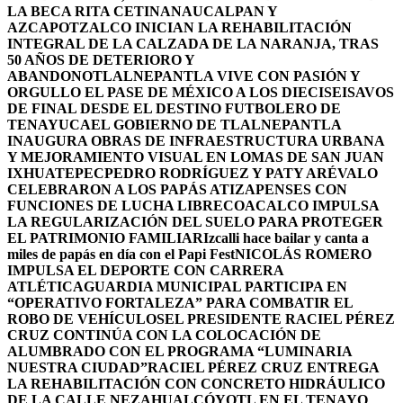
LA BECA RITA CETINA
NAUCALPAN Y
AZCAPOTZALCO INICIAN LA REHABILITACIÓN
INTEGRAL DE LA CALZADA DE LA NARANJA, TRAS
50 AÑOS DE DETERIORO Y
ABANDONO
TLALNEPANTLA VIVE CON PASIÓN Y
ORGULLO EL PASE DE MÉXICO A LOS DIECISEISAVOS
DE FINAL DESDE EL DESTINO FUTBOLERO DE
TENAYUCA
EL GOBIERNO DE TLALNEPANTLA
INAUGURA OBRAS DE INFRAESTRUCTURA URBANA
Y MEJORAMIENTO VISUAL EN LOMAS DE SAN JUAN
IXHUATEPEC
PEDRO RODRÍGUEZ Y PATY ARÉVALO
CELEBRARON A LOS PAPÁS ATIZAPENSES CON
FUNCIONES DE LUCHA LIBRE
COACALCO IMPULSA
LA REGULARIZACIÓN DEL SUELO PARA PROTEGER
EL PATRIMONIO FAMILIAR
Izcalli hace bailar y canta a
miles de papás en día con el Papi Fest
NICOLÁS ROMERO
IMPULSA EL DEPORTE CON CARRERA
ATLÉTICA
GUARDIA MUNICIPAL PARTICIPA EN
“OPERATIVO FORTALEZA” PARA COMBATIR EL
ROBO DE VEHÍCULOS
EL PRESIDENTE RACIEL PÉREZ
CRUZ CONTINÚA CON LA COLOCACIÓN DE
ALUMBRADO CON EL PROGRAMA “LUMINARIA
NUESTRA CIUDAD”
RACIEL PÉREZ CRUZ ENTREGA
LA REHABILITACIÓN CON CONCRETO HIDRÁULICO
DE LA CALLE NEZAHUALCÓYOTL EN EL TENAYO