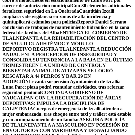
cobro a motocicletas en estacionamiento de Luna Parc por
carecer de autorización municipal
Con 30 elementos adicionales
fortalecen seguridad en La Quebrada
Cuautitlán Izcalli
ampliará videovigilancia en zonas de alta incidencia y
quintuplicará estímulos para policías
Reportó Daniel Serrano
conclusión de trabajos de mantenimiento hidráulico en la zona
federal de Jardines del Alba
ENTREGA EL GOBIERNO DE
TLALNEPANTLA LA REHABILITACIÓN DEL CENTRO
DE SALUD CUAUHTÉMOC Y MÓDULO
DEPORTIVO
REGISTRA TLALNEPANTLA REDUCCIÓN
ANUAL ENLA PERCEPCIÓN DE INSEGURIDAD Y
CONSOLIDA SU TENDENCIA A LA BAJA EN EL ÚLTIMO
TRIMESTRE
EN LA UNIDAD DE CONTROL Y
BIENESTAR ANIMAL DE ATIZAPÁN SE LOGRÓ
RESCATAR A 44 PERROS Y DAR 29 EN
ADOPCIÓN
Levanta suspensión Ayuntamiento de Izcallia
Luna Parc; plaza podrá reanudar actividades, tras reforzar
seguridad peatonal
CONTINÚA GOBIERNO DE
NAUCALPAN CON LA RECUPERACIÓN DE ÁREAS
DEPORTIVAS; IMPULSA LA DISCIPLINA DE
CALISTENIA
Cuerpos de emergencia de Izcalli atienden a
mujer embarazada, tras choque entre taxi y tráiler: está estable
y con acompañamiento de un familiar
ASEGURA POLICÍA
DE TLALNEPANTLA A MASCULINO EN POSESIÓN DE
ENVOLTORIOS CON MARIHUANA Y DESVALIJANDO