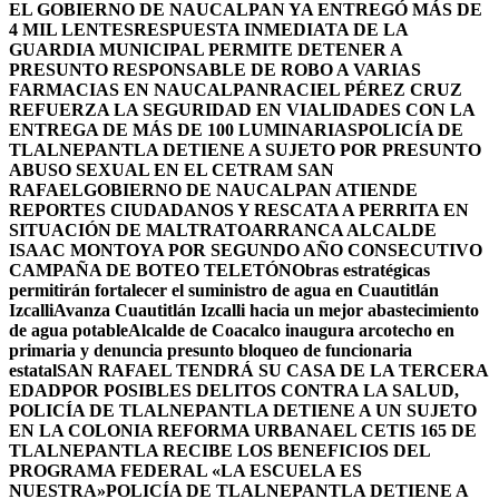
EL GOBIERNO DE NAUCALPAN YA ENTREGÓ MÁS DE
4 MIL LENTES
RESPUESTA INMEDIATA DE LA
GUARDIA MUNICIPAL PERMITE DETENER A
PRESUNTO RESPONSABLE DE ROBO A VARIAS
FARMACIAS EN NAUCALPAN
RACIEL PÉREZ CRUZ
REFUERZA LA SEGURIDAD EN VIALIDADES CON LA
ENTREGA DE MÁS DE 100 LUMINARIAS
POLICÍA DE
TLALNEPANTLA DETIENE A SUJETO POR PRESUNTO
ABUSO SEXUAL EN EL CETRAM SAN
RAFAEL
GOBIERNO DE NAUCALPAN ATIENDE
REPORTES CIUDADANOS Y RESCATA A PERRITA EN
SITUACIÓN DE MALTRATO
ARRANCA ALCALDE
ISAAC MONTOYA POR SEGUNDO AÑO CONSECUTIVO
CAMPAÑA DE BOTEO TELETÓN
Obras estratégicas
permitirán fortalecer el suministro de agua en Cuautitlán
Izcalli
Avanza Cuautitlán Izcalli hacia un mejor abastecimiento
de agua potable
Alcalde de Coacalco inaugura arcotecho en
primaria y denuncia presunto bloqueo de funcionaria
estatal
SAN RAFAEL TENDRÁ SU CASA DE LA TERCERA
EDAD
POR POSIBLES DELITOS CONTRA LA SALUD,
POLICÍA DE TLALNEPANTLA DETIENE A UN SUJETO
EN LA COLONIA REFORMA URBANA
EL CETIS 165 DE
TLALNEPANTLA RECIBE LOS BENEFICIOS DEL
PROGRAMA FEDERAL «LA ESCUELA ES
NUESTRA»
POLICÍA DE TLALNEPANTLA DETIENE A