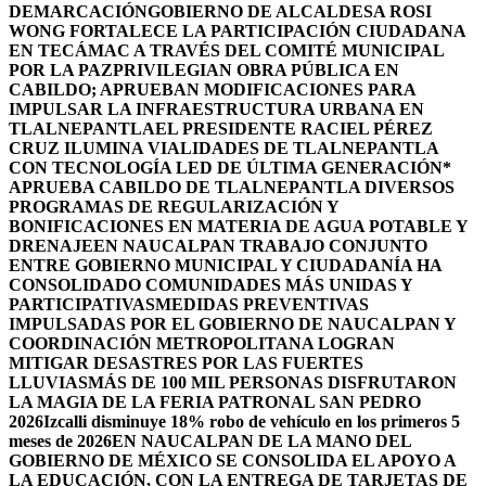
DEMARCACIÓN
GOBIERNO DE ALCALDESA ROSI
WONG FORTALECE LA PARTICIPACIÓN CIUDADANA
EN TECÁMAC A TRAVÉS DEL COMITÉ MUNICIPAL
POR LA PAZ
PRIVILEGIAN OBRA PÚBLICA EN
CABILDO; APRUEBAN MODIFICACIONES PARA
IMPULSAR LA INFRAESTRUCTURA URBANA EN
TLALNEPANTLA
EL PRESIDENTE RACIEL PÉREZ
CRUZ ILUMINA VIALIDADES DE TLALNEPANTLA
CON TECNOLOGÍA LED DE ÚLTIMA GENERACIÓN*
APRUEBA CABILDO DE TLALNEPANTLA DIVERSOS
PROGRAMAS DE REGULARIZACIÓN Y
BONIFICACIONES EN MATERIA DE AGUA POTABLE Y
DRENAJE
EN NAUCALPAN TRABAJO CONJUNTO
ENTRE GOBIERNO MUNICIPAL Y CIUDADANÍA HA
CONSOLIDADO COMUNIDADES MÁS UNIDAS Y
PARTICIPATIVAS
MEDIDAS PREVENTIVAS
IMPULSADAS POR EL GOBIERNO DE NAUCALPAN Y
COORDINACIÓN METROPOLITANA LOGRAN
MITIGAR DESASTRES POR LAS FUERTES
LLUVIAS
MÁS DE 100 MIL PERSONAS DISFRUTARON
LA MAGIA DE LA FERIA PATRONAL SAN PEDRO
2026
Izcalli disminuye 18% robo de vehículo en los primeros 5
meses de 2026
EN NAUCALPAN DE LA MANO DEL
GOBIERNO DE MÉXICO SE CONSOLIDA EL APOYO A
LA EDUCACIÓN, CON LA ENTREGA DE TARJETAS DE