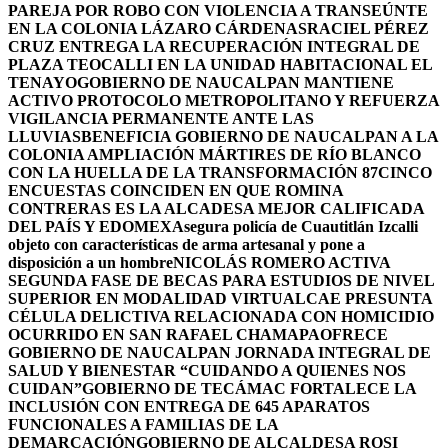
PAREJA POR ROBO CON VIOLENCIA A TRANSEÚNTE
EN LA COLONIA LÁZARO CÁRDENAS
RACIEL PÉREZ
CRUZ ENTREGA LA RECUPERACIÓN INTEGRAL DE
PLAZA TEOCALLI EN LA UNIDAD HABITACIONAL EL
TENAYO
GOBIERNO DE NAUCALPAN MANTIENE
ACTIVO PROTOCOLO METROPOLITANO Y REFUERZA
VIGILANCIA PERMANENTE ANTE LAS
LLUVIAS
BENEFICIA GOBIERNO DE NAUCALPAN A LA
COLONIA AMPLIACIÓN MÁRTIRES DE RÍO BLANCO
CON LA HUELLA DE LA TRANSFORMACIÓN 87
CINCO
ENCUESTAS COINCIDEN EN QUE ROMINA
CONTRERAS ES LA ALCADESA MEJOR CALIFICADA
DEL PAÍS Y EDOMEX
Asegura policía de Cuautitlán Izcalli
objeto con características de arma artesanal y pone a
disposición a un hombre
NICOLÁS ROMERO ACTIVA
SEGUNDA FASE DE BECAS PARA ESTUDIOS DE NIVEL
SUPERIOR EN MODALIDAD VIRTUAL
CAE PRESUNTA
CÉLULA DELICTIVA RELACIONADA CON HOMICIDIO
OCURRIDO EN SAN RAFAEL CHAMAPA
OFRECE
GOBIERNO DE NAUCALPAN JORNADA INTEGRAL DE
SALUD Y BIENESTAR “CUIDANDO A QUIENES NOS
CUIDAN”
GOBIERNO DE TECÁMAC FORTALECE LA
INCLUSIÓN CON ENTREGA DE 645 APARATOS
FUNCIONALES A FAMILIAS DE LA
DEMARCACIÓN
GOBIERNO DE ALCALDESA ROSI