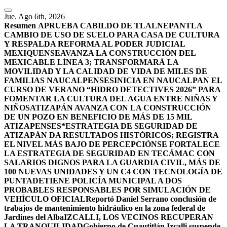
Jue. Ago 6th, 2026
Resumen
APRUEBA CABILDO DE TLALNEPANTLA
CAMBIO DE USO DE SUELO PARA CASA DE CULTURA
Y RESPALDA REFORMA AL PODER JUDICIAL
MEXIQUENSE
AVANZA LA CONSTRUCCIÓN DEL
MEXICABLE LÍNEA 3; TRANSFORMARÁ LA
MOVILIDAD Y LA CALIDAD DE VIDA DE MILES DE
FAMILIAS NAUCALPENSES
INICIA EN NAUCALPAN EL
CURSO DE VERANO “HIDRO DETECTIVES 2026” PARA
FOMENTAR LA CULTURA DEL AGUA ENTRE NIÑAS Y
NIÑOS
ATIZAPÁN AVANZA CON LA CONSTRUCCIÓN
DE UN POZO EN BENEFICIO DE MÁS DE 15 MIL
ATIZAPENSES
*ESTRATEGIA DE SEGURIDAD DE
ATIZAPÁN DA RESULTADOS HISTÓRICOS; REGISTRA
EL NIVEL MÁS BAJO DE PERCEPCIÓN
SE FORTALECE
LA ESTRATEGIA DE SEGURIDAD EN TECÁMAC CON
SALARIOS DIGNOS PARA LA GUARDIA CIVIL, MÁS DE
100 NUEVAS UNIDADES Y UN C4 CON TECNOLOGÍA DE
PUNTA
DETIENE POLICÍA MUNICIPAL A DOS
PROBABLES RESPONSABLES POR SIMULACIÓN DE
VEHÍCULO OFICIAL
Reportó Daniel Serrano conclusión de
trabajos de mantenimiento hidráulico en la zona federal de
Jardines del Alba
IZCALLI, LOS VECINOS RECUPERAN
LA TRANQUILIDAD
Gobierno de Cuautitlán Izcalli suspende