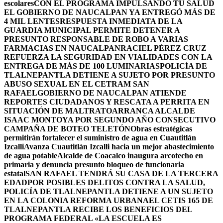
escolares
CON EL PROGRAMA IMPULSANDO TU SALUD
EL GOBIERNO DE NAUCALPAN YA ENTREGÓ MÁS DE
4 MIL LENTES
RESPUESTA INMEDIATA DE LA
GUARDIA MUNICIPAL PERMITE DETENER A
PRESUNTO RESPONSABLE DE ROBO A VARIAS
FARMACIAS EN NAUCALPAN
RACIEL PÉREZ CRUZ
REFUERZA LA SEGURIDAD EN VIALIDADES CON LA
ENTREGA DE MÁS DE 100 LUMINARIAS
POLICÍA DE
TLALNEPANTLA DETIENE A SUJETO POR PRESUNTO
ABUSO SEXUAL EN EL CETRAM SAN
RAFAEL
GOBIERNO DE NAUCALPAN ATIENDE
REPORTES CIUDADANOS Y RESCATA A PERRITA EN
SITUACIÓN DE MALTRATO
ARRANCA ALCALDE
ISAAC MONTOYA POR SEGUNDO AÑO CONSECUTIVO
CAMPAÑA DE BOTEO TELETÓN
Obras estratégicas
permitirán fortalecer el suministro de agua en Cuautitlán
Izcalli
Avanza Cuautitlán Izcalli hacia un mejor abastecimiento
de agua potable
Alcalde de Coacalco inaugura arcotecho en
primaria y denuncia presunto bloqueo de funcionaria
estatal
SAN RAFAEL TENDRÁ SU CASA DE LA TERCERA
EDAD
POR POSIBLES DELITOS CONTRA LA SALUD,
POLICÍA DE TLALNEPANTLA DETIENE A UN SUJETO
EN LA COLONIA REFORMA URBANA
EL CETIS 165 DE
TLALNEPANTLA RECIBE LOS BENEFICIOS DEL
PROGRAMA FEDERAL «LA ESCUELA ES