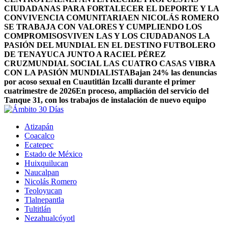
CIUDADANAS PARA FORTALECER EL DEPORTE Y LA
CONVIVENCIA COMUNITARIA
EN NICOLÁS ROMERO
SE TRABAJA CON VALORES Y CUMPLIENDO LOS
COMPROMISOS
VIVEN LAS Y LOS CIUDADANOS LA
PASIÓN DEL MUNDIAL EN EL DESTINO FUTBOLERO
DE TENAYUCA JUNTO A RACIEL PÉREZ
CRUZ
MUNDIAL SOCIAL LAS CUATRO CASAS VIBRA
CON LA PASIÓN MUNDIALISTA
Bajan 24% las denuncias
por acoso sexual en Cuautitlán Izcalli durante el primer
cuatrimestre de 2026
En proceso, ampliación del servicio del
Tanque 31, con los trabajos de instalación de nuevo equipo
Atizapán
Coacalco
Ecatepec
Estado de México
Huixquilucan
Naucalpan
Nicolás Romero
Teoloyucan
Tlalnepantla
Tultitlán
Nezahualcóyotl