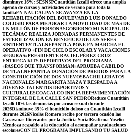
disminuye 16%: SESNSP
Cuautitlán Izcalli ofrece una amplia
agenda de cursos y actividades de verano para toda la
familia
EN NAUCALPAN SE AVANZA EN LA
REHABILITACIÓN DEL BOULEVARD LUIS DONALDO
COLOSIO PARA MEJORAR LA MOVILIDAD DE MÁS DE
UN MILLÓN DE PERSONAS
GOBIERNO MUNICIPAL DE
TECÁMAC REALIZA JORNADAS PERMANENTES DE
ESTERILIZACIÓN EN BENEFICIO DE LOS SERES
SINTIENTES
TLALNEPANTLA PONE EN MARCHA EL
OPERATIVO «FIN DE CICLO ESCOLAR Y VACACIONES
SEGURAS»
PRESIDENTE RACIEL PÉREZ CRUZ
ENTREGA KITS DEPORTIVOS DEL PROGRAMA
«PASEOS QUE TRANSFORMAN»
APRUEBA CABILDO
DE TLALNEPANTLA DONACIÓN DE PREDIOS PARA LA
CONSTRUCCIÓN DE DOS NUEVOSBACHILLERATOS
NACIONALES MARGARITA MAZA Y RESPALDA A
JÓVENES TALENTOS DEPORTIVOS Y
CULTURALES
COACALCO INICIA REPAVIMENTACIÓN
INTEGRAL DE LA CALLE SAN PEDRO
Reduce Cuautitlán
Izcalli 10% las denuncias por acoso sexual durante
2026
Disminuye 35% el homicidio doloso en Cuautitlán Izcalli
durante 2026
Nicolás Romero recibe por tercera ocasión las
Caravanas Itinerantes por la Justicia Social
Reafirma Yoselin
Mendoza respaldo a la educación al acompañar graduaciones
escolares
CON EL PROGRAMA IMPULSANDO TU SALUD