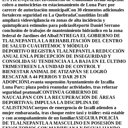
cobro a motocicletas en estacionamiento de Luna Parc por
carecer de autorización municipal
Con 30 elementos adicionales
fortalecen seguridad en La Quebrada
Cuautitlán Izcalli
ampliará videovigilancia en zonas de alta incidencia y
quintuplicará estímulos para policías
Reportó Daniel Serrano
conclusión de trabajos de mantenimiento hidráulico en la zona
federal de Jardines del Alba
ENTREGA EL GOBIERNO DE
TLALNEPANTLA LA REHABILITACIÓN DEL CENTRO
DE SALUD CUAUHTÉMOC Y MÓDULO
DEPORTIVO
REGISTRA TLALNEPANTLA REDUCCIÓN
ANUAL ENLA PERCEPCIÓN DE INSEGURIDAD Y
CONSOLIDA SU TENDENCIA A LA BAJA EN EL ÚLTIMO
TRIMESTRE
EN LA UNIDAD DE CONTROL Y
BIENESTAR ANIMAL DE ATIZAPÁN SE LOGRÓ
RESCATAR A 44 PERROS Y DAR 29 EN
ADOPCIÓN
Levanta suspensión Ayuntamiento de Izcallia
Luna Parc; plaza podrá reanudar actividades, tras reforzar
seguridad peatonal
CONTINÚA GOBIERNO DE
NAUCALPAN CON LA RECUPERACIÓN DE ÁREAS
DEPORTIVAS; IMPULSA LA DISCIPLINA DE
CALISTENIA
Cuerpos de emergencia de Izcalli atienden a
mujer embarazada, tras choque entre taxi y tráiler: está estable
y con acompañamiento de un familiar
ASEGURA POLICÍA
DE TLALNEPANTLA A MASCULINO EN POSESIÓN DE