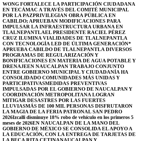
WONG FORTALECE LA PARTICIPACIÓN CIUDADANA
EN TECÁMAC A TRAVÉS DEL COMITÉ MUNICIPAL
POR LA PAZ
PRIVILEGIAN OBRA PÚBLICA EN
CABILDO; APRUEBAN MODIFICACIONES PARA
IMPULSAR LA INFRAESTRUCTURA URBANA EN
TLALNEPANTLA
EL PRESIDENTE RACIEL PÉREZ
CRUZ ILUMINA VIALIDADES DE TLALNEPANTLA
CON TECNOLOGÍA LED DE ÚLTIMA GENERACIÓN*
APRUEBA CABILDO DE TLALNEPANTLA DIVERSOS
PROGRAMAS DE REGULARIZACIÓN Y
BONIFICACIONES EN MATERIA DE AGUA POTABLE Y
DRENAJE
EN NAUCALPAN TRABAJO CONJUNTO
ENTRE GOBIERNO MUNICIPAL Y CIUDADANÍA HA
CONSOLIDADO COMUNIDADES MÁS UNIDAS Y
PARTICIPATIVAS
MEDIDAS PREVENTIVAS
IMPULSADAS POR EL GOBIERNO DE NAUCALPAN Y
COORDINACIÓN METROPOLITANA LOGRAN
MITIGAR DESASTRES POR LAS FUERTES
LLUVIAS
MÁS DE 100 MIL PERSONAS DISFRUTARON
LA MAGIA DE LA FERIA PATRONAL SAN PEDRO
2026
Izcalli disminuye 18% robo de vehículo en los primeros 5
meses de 2026
EN NAUCALPAN DE LA MANO DEL
GOBIERNO DE MÉXICO SE CONSOLIDA EL APOYO A
LA EDUCACIÓN, CON LA ENTREGA DE TARJETAS DE
LA BECA RITA CETINA
NAUCALPAN Y