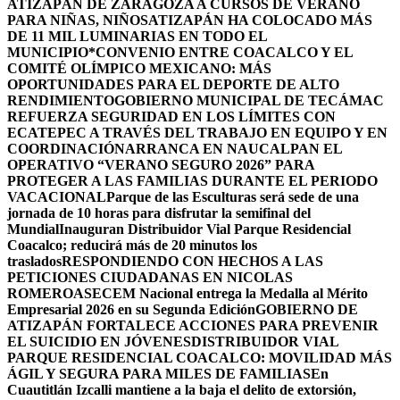
ATIZAPÁN DE ZARAGOZA A CURSOS DE VERANO
PARA NIÑAS, NIÑOS
ATIZAPÁN HA COLOCADO MÁS
DE 11 MIL LUMINARIAS EN TODO EL
MUNICIPIO*
CONVENIO ENTRE COACALCO Y EL
COMITÉ OLÍMPICO MEXICANO: MÁS
OPORTUNIDADES PARA EL DEPORTE DE ALTO
RENDIMIENTO
GOBIERNO MUNICIPAL DE TECÁMAC
REFUERZA SEGURIDAD EN LOS LÍMITES CON
ECATEPEC A TRAVÉS DEL TRABAJO EN EQUIPO Y EN
COORDINACIÓN
ARRANCA EN NAUCALPAN EL
OPERATIVO “VERANO SEGURO 2026” PARA
PROTEGER A LAS FAMILIAS DURANTE EL PERIODO
VACACIONAL
Parque de las Esculturas será sede de una
jornada de 10 horas para disfrutar la semifinal del
Mundial
Inauguran Distribuidor Vial Parque Residencial
Coacalco; reducirá más de 20 minutos los
traslados
RESPONDIENDO CON HECHOS A LAS
PETICIONES CIUDADANAS EN NICOLAS
ROMERO
ASECEM Nacional entrega la Medalla al Mérito
Empresarial 2026 en su Segunda Edición
GOBIERNO DE
ATIZAPÁN FORTALECE ACCIONES PARA PREVENIR
EL SUICIDIO EN JÓVENES
DISTRIBUIDOR VIAL
PARQUE RESIDENCIAL COACALCO: MOVILIDAD MÁS
ÁGIL Y SEGURA PARA MILES DE FAMILIAS
En
Cuautitlán Izcalli mantiene a la baja el delito de extorsión,