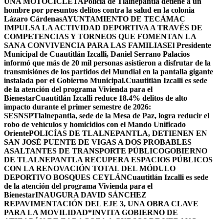
UNA MOTOCICLETA
Policía de Tlalnepantla detiene a un
hombre por presuntos delitos contra la salud en la colonia
Lázaro Cárdenas
AYUNTAMIENTO DE TECÁMAC
IMPULSA LA ACTIVIDAD DEPORTIVA A TRAVÉS DE
COMPETENCIAS Y TORNEOS QUE FOMENTAN LA
SANA CONVIVENCIA PARA LAS FAMILIAS
El Presidente
Municipal de Cuautitlán Izcalli, Daniel Serrano Palacios
informó que más de 20 mil personas asistieron a disfrutar de la
transmisiónes de los partidos del Mundial en la pantalla gigante
instalada por el Gobierno Municipal.
Cuautitlán Izcalli es sede
de la atención del programa Vivienda para el
Bienestar
Cuautitlán Izcalli reduce 18.4% delitos de alto
impacto durante el primer semestre de 2026:
SESNSP
Tlalnepantla, sede de la Mesa de Paz, logra reducir el
robo de vehículos y homicidios con el Mando Unificado
Oriente
POLICÍAS DE TLALNEPANTLA, ​DETIENEN EN
SAN JOSÉ PUENTE DE VIGAS A DOS PROBABLES
ASALTANTES DE TRANSPORTE PÚBLICO
GOBIERNO
DE TLALNEPANTLA RECUPERA ESPACIOS PÚBLICOS
CON LA RENOVACIÓN TOTAL DEL MÓDULO
DEPORTIVO BOSQUES CEYLÁN
Cuautitlán Izcalli es sede
de la atención del programa Vivienda para el
Bienestar
INAUGURA DAVID SÁNCHEZ
REPAVIMENTACIÓN DEL EJE 3, UNA OBRA CLAVE
PARA LA MOVILIDAD
*INVITA GOBIERNO DE