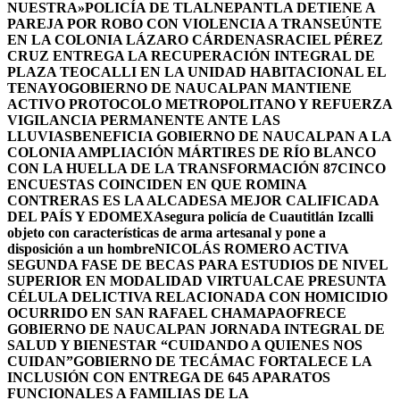
NUESTRA»
POLICÍA DE TLALNEPANTLA DETIENE A
PAREJA POR ROBO CON VIOLENCIA A TRANSEÚNTE
EN LA COLONIA LÁZARO CÁRDENAS
RACIEL PÉREZ
CRUZ ENTREGA LA RECUPERACIÓN INTEGRAL DE
PLAZA TEOCALLI EN LA UNIDAD HABITACIONAL EL
TENAYO
GOBIERNO DE NAUCALPAN MANTIENE
ACTIVO PROTOCOLO METROPOLITANO Y REFUERZA
VIGILANCIA PERMANENTE ANTE LAS
LLUVIAS
BENEFICIA GOBIERNO DE NAUCALPAN A LA
COLONIA AMPLIACIÓN MÁRTIRES DE RÍO BLANCO
CON LA HUELLA DE LA TRANSFORMACIÓN 87
CINCO
ENCUESTAS COINCIDEN EN QUE ROMINA
CONTRERAS ES LA ALCADESA MEJOR CALIFICADA
DEL PAÍS Y EDOMEX
Asegura policía de Cuautitlán Izcalli
objeto con características de arma artesanal y pone a
disposición a un hombre
NICOLÁS ROMERO ACTIVA
SEGUNDA FASE DE BECAS PARA ESTUDIOS DE NIVEL
SUPERIOR EN MODALIDAD VIRTUAL
CAE PRESUNTA
CÉLULA DELICTIVA RELACIONADA CON HOMICIDIO
OCURRIDO EN SAN RAFAEL CHAMAPA
OFRECE
GOBIERNO DE NAUCALPAN JORNADA INTEGRAL DE
SALUD Y BIENESTAR “CUIDANDO A QUIENES NOS
CUIDAN”
GOBIERNO DE TECÁMAC FORTALECE LA
INCLUSIÓN CON ENTREGA DE 645 APARATOS
FUNCIONALES A FAMILIAS DE LA