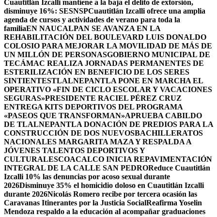
Cuautitlán Izcalli mantiene a la baja el delito de extorsión,
disminuye 16%: SESNSP
Cuautitlán Izcalli ofrece una amplia
agenda de cursos y actividades de verano para toda la
familia
EN NAUCALPAN SE AVANZA EN LA
REHABILITACIÓN DEL BOULEVARD LUIS DONALDO
COLOSIO PARA MEJORAR LA MOVILIDAD DE MÁS DE
UN MILLÓN DE PERSONAS
GOBIERNO MUNICIPAL DE
TECÁMAC REALIZA JORNADAS PERMANENTES DE
ESTERILIZACIÓN EN BENEFICIO DE LOS SERES
SINTIENTES
TLALNEPANTLA PONE EN MARCHA EL
OPERATIVO «FIN DE CICLO ESCOLAR Y VACACIONES
SEGURAS»
PRESIDENTE RACIEL PÉREZ CRUZ
ENTREGA KITS DEPORTIVOS DEL PROGRAMA
«PASEOS QUE TRANSFORMAN»
APRUEBA CABILDO
DE TLALNEPANTLA DONACIÓN DE PREDIOS PARA LA
CONSTRUCCIÓN DE DOS NUEVOSBACHILLERATOS
NACIONALES MARGARITA MAZA Y RESPALDA A
JÓVENES TALENTOS DEPORTIVOS Y
CULTURALES
COACALCO INICIA REPAVIMENTACIÓN
INTEGRAL DE LA CALLE SAN PEDRO
Reduce Cuautitlán
Izcalli 10% las denuncias por acoso sexual durante
2026
Disminuye 35% el homicidio doloso en Cuautitlán Izcalli
durante 2026
Nicolás Romero recibe por tercera ocasión las
Caravanas Itinerantes por la Justicia Social
Reafirma Yoselin
Mendoza respaldo a la educación al acompañar graduaciones