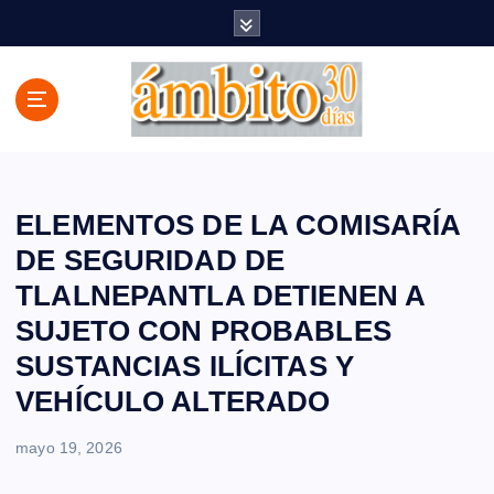
S
a
l
t
a
r
a
l
c
ELEMENTOS DE LA COMISARÍA
o
DE SEGURIDAD DE
n
TLALNEPANTLA DETIENEN A
t
e
SUJETO CON PROBABLES
n
SUSTANCIAS ILÍCITAS Y
i
d
VEHÍCULO ALTERADO
o
mayo 19, 2026