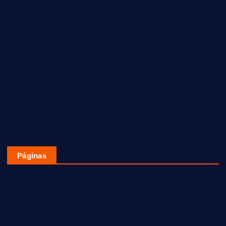
Páginas
ACOMPAÑAN A LOS FIELES DIFUNTOS CON ARTE, MÚSICA
Y TRADICIÓN EN EL FESTIVAL DE LAS ALMAS 2020
ARRANCA EN CUAUTITLÁN IZCALLI Y EN EL PAÍS LA