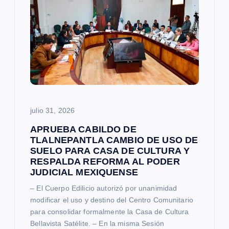
d
e
e
n
julio 31, 2026
t
APRUEBA CABILDO DE
r
TLALNEPANTLA CAMBIO DE USO DE
SUELO PARA CASA DE CULTURA Y
RESPALDA REFORMA AL PODER
a
JUDICIAL MEXIQUENSE
– El Cuerpo Edilicio autorizó por unanimidad
d
modificar el uso y destino del Centro Comunitario
para consolidar formalmente la Casa de Cultura
a
Bellavista Satélite. – En la misma Sesión