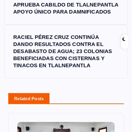
APRUEBA CABILDO DE TLALNEPANTLA
a
APOYO ÚNICO PARA DAMNIFICADOS
v
RACIEL PÉREZ CRUZ CONTINÚA
e
DANDO RESULTADOS CONTRA EL
DESABASTO DE AGUA; 23 COLONIAS
g
BENEFICIADAS CON CISTERNAS Y
TINACOS EN TLALNEPANTLA
a
c
i
Related Posts
ó
n