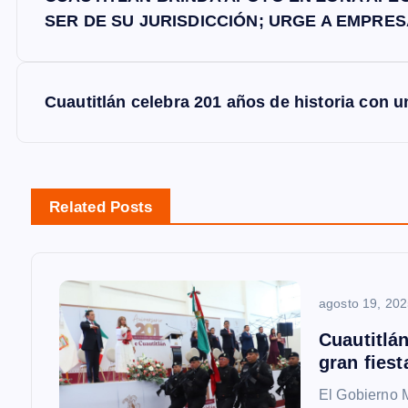
a
SER DE SU JURISDICCIÓN; URGE A EMPRE
v
Cuautitlán celebra 201 años de historia con una
e
g
Related Posts
a
c
agosto 19, 20
i
Cuautitlá
gran fiest
ó
El Gobierno M