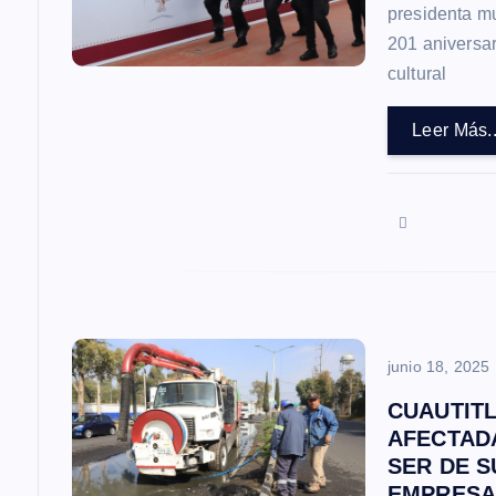
presidenta mun
n
201 aniversar
cultural
d
Leer Más..
e
e
n
t
junio 18, 2025
r
CUAUTIT
AFECTAD
a
SER DE S
EMPRESA