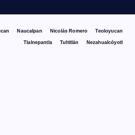
ucan
Naucalpan
Nicolás Romero
Teoloyucan
Tlalnepantla
Tultitlán
Nezahualcóyotl