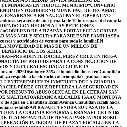
 PARA LA MOVILIDAD
*INVITA GOBIERNO DE
 LUMINARIAS EN TODO EL MUNICIPIO*
CONVENIO
RENDIMIENTO
GOBIERNO MUNICIPAL DE TECÁMAC
ACIÓN
ARRANCA EN NAUCALPAN EL OPERATIVO
culturas será sede de una jornada de 10 horas para disfrutar la
DIENDO CON HECHOS A LAS PETICIONES
ión
GOBIERNO DE ATIZAPÁN FORTALECE ACCIONES
D MÁS ÁGIL Y SEGURA PARA MILES DE FAMILIAS
En
cursos y actividades de verano para toda la familia
EN
LA MOVILIDAD DE MÁS DE UN MILLÓN DE
BENEFICIO DE LOS SERES
URAS»
PRESIDENTE RACIEL PÉREZ CRUZ ENTREGA
NACIÓN DE PREDIOS PARA LA CONSTRUCCIÓN DE
VOS Y CULTURALES
COACALCO INICIA
 durante 2026
Disminuye 35% el homicidio doloso en Cuautitlán
doza respaldo a la educación al acompañar graduaciones
IL LENTES
RESPUESTA INMEDIATA DE LA GUARDIA
RACIEL PÉREZ CRUZ REFUERZA LA SEGURIDAD EN
 POR PRESUNTO ABUSO SEXUAL EN EL CETRAM SAN
 DE MALTRATO
ARRANCA ALCALDE ISAAC MONTOYA
ro de agua en Cuautitlán Izcalli
Avanza Cuautitlán Izcalli hacia
onaria estatal
SAN RAFAEL TENDRÁ SU CASA DE LA
JETO EN LA COLONIA REFORMA URBANA
EL CETIS 165
 DE TLALNEPANTLA DETIENE A PAREJA POR ROBO
UPERACIÓN INTEGRAL DE PLAZA TEOCALLI EN LA