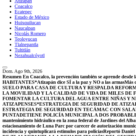
Atizapán
Coacalco
Ecatepec
Estado de México
Huixquilucan
Naucalpan
Nicolás Romero
Teoloyucan
Tlalnepantla
Tultitlán
Nezahualcóyotl
Dom. Ago 9th, 2026
Resumen
En Coacalco, la prevención también se aprende desde la
HABITANTES*
Atizapán dice SÍ a la paz y NO a las armas
Más d
SUELO PARA CASA DE CULTURA Y RESPALDA REFORM
LA MOVILIDAD Y LA CALIDAD DE VIDA DE MILES DE
FOMENTAR LA CULTURA DEL AGUA ENTRE NIÑAS Y N
ATIZAPENSES
*ESTRATEGIA DE SEGURIDAD DE ATIZA
ESTRATEGIA DE SEGURIDAD EN TECÁMAC CON SALARI
PUNTA
DETIENE POLICÍA MUNICIPAL A DOS PROBABL
mantenimiento hidráulico en la zona federal de Jardines del Alba
estacionamiento de Luna Parc por carecer de autorización munic
incidencia y quintuplicará estímulos para policías
Reportó Daniel 