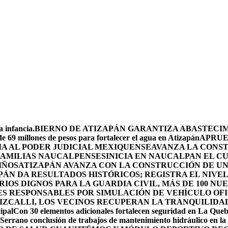
 infancia.
BIERNO DE ATIZAPÁN GARANTIZA ABASTECIMI
e 69 millones de pesos para fortalecer el agua en Atizapán
APRUE
A AL PODER JUDICIAL MEXIQUENSE
AVANZA LA CONS
 FAMILIAS NAUCALPENSES
INICIA EN NAUCALPAN EL C
IÑOS
ATIZAPÁN AVANZA CON LA CONSTRUCCIÓN DE UN 
PÁN DA RESULTADOS HISTÓRICOS; REGISTRA EL NIVE
OS DIGNOS PARA LA GUARDIA CIVIL, MÁS DE 100 NU
ES RESPONSABLES POR SIMULACIÓN DE VEHÍCULO OF
IZCALLI, LOS VECINOS RECUPERAN LA TRANQUILIDA
ipal
Con 30 elementos adicionales fortalecen seguridad en La Que
Serrano conclusión de trabajos de mantenimiento hidráulico en la 