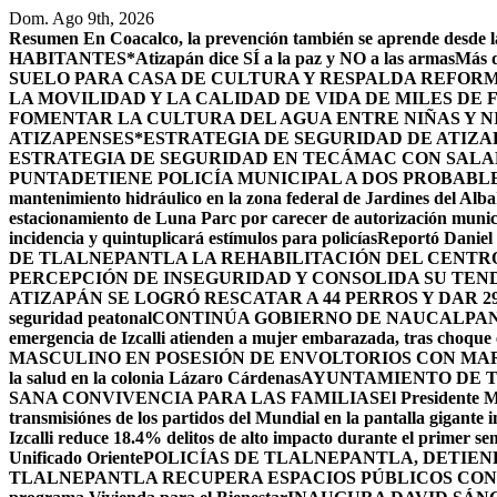
Saltar
Dom. Ago 9th, 2026
al
Resumen
En Coacalco, la prevención también se aprende desde la
contenido
HABITANTES*
Atizapán dice SÍ a la paz y NO a las armas
Más d
SUELO PARA CASA DE CULTURA Y RESPALDA REFORM
LA MOVILIDAD Y LA CALIDAD DE VIDA DE MILES DE
FOMENTAR LA CULTURA DEL AGUA ENTRE NIÑAS Y N
ATIZAPENSES
*ESTRATEGIA DE SEGURIDAD DE ATIZA
ESTRATEGIA DE SEGURIDAD EN TECÁMAC CON SALARI
PUNTA
DETIENE POLICÍA MUNICIPAL A DOS PROBABL
mantenimiento hidráulico en la zona federal de Jardines del Alba
estacionamiento de Luna Parc por carecer de autorización munic
incidencia y quintuplicará estímulos para policías
Reportó Daniel 
DE TLALNEPANTLA LA REHABILITACIÓN DEL CENT
PERCEPCIÓN DE INSEGURIDAD Y CONSOLIDA SU TEND
ATIZAPÁN SE LOGRÓ RESCATAR A 44 PERROS Y DAR 2
seguridad peatonal
CONTINÚA GOBIERNO DE NAUCALPAN 
emergencia de Izcalli atienden a mujer embarazada, tras choque e
MASCULINO EN POSESIÓN DE ENVOLTORIOS CON MA
la salud en la colonia Lázaro Cárdenas
AYUNTAMIENTO DE T
SANA CONVIVENCIA PARA LAS FAMILIAS
El Presidente M
transmisiónes de los partidos del Mundial en la pantalla gigante 
Izcalli reduce 18.4% delitos de alto impacto durante el primer 
Unificado Oriente
POLICÍAS DE TLALNEPANTLA, ​DETIE
TLALNEPANTLA RECUPERA ESPACIOS PÚBLICOS CON