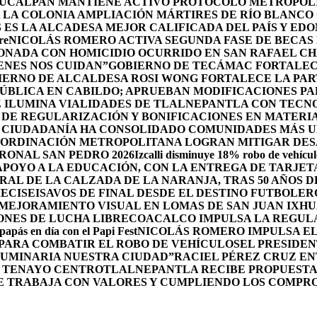
UCALPAN MANTIENE ACTIVO PROTOCOLO METROPOLI
 LA COLONIA AMPLIACIÓN MÁRTIRES DE RÍO BLANCO
ES LA ALCADESA MEJOR CALIFICADA DEL PAÍS Y ED
re
NICOLÁS ROMERO ACTIVA SEGUNDA FASE DE BECAS 
IONADA CON HOMICIDIO OCURRIDO EN SAN RAFAEL C
ENES NOS CUIDAN”
GOBIERNO DE TECÁMAC FORTALECE
IERNO DE ALCALDESA ROSI WONG FORTALECE LA PAR
PÚBLICA EN CABILDO; APRUEBAN MODIFICACIONES P
Z ILUMINA VIALIDADES DE TLALNEPANTLA CON TECN
DE REGULARIZACIÓN Y BONIFICACIONES EN MATERIA
 CIUDADANÍA HA CONSOLIDADO COMUNIDADES MÁS UN
OORDINACIÓN METROPOLITANA LOGRAN MITIGAR DESA
RONAL SAN PEDRO 2026
Izcalli disminuye 18% robo de vehícul
POYO A LA EDUCACIÓN, CON LA ENTREGA DE TARJETA
RAL DE LA CALZADA DE LA NARANJA, TRAS 50 AÑOS 
DIECISEISAVOS DE FINAL DESDE EL DESTINO FUTBOLE
MEJORAMIENTO VISUAL EN LOMAS DE SAN JUAN IXH
ONES DE LUCHA LIBRE
COACALCO IMPULSA LA REGULA
 papás en día con el Papi Fest
NICOLÁS ROMERO IMPULSA E
 PARA COMBATIR EL ROBO DE VEHÍCULOS
EL PRESIDEN
UMINARIA NUESTRA CIUDAD”
RACIEL PÉREZ CRUZ E
L TENAYO CENTRO
TLALNEPANTLA RECIBE PROPUESTA
E TRABAJA CON VALORES Y CUMPLIENDO LOS COMPR