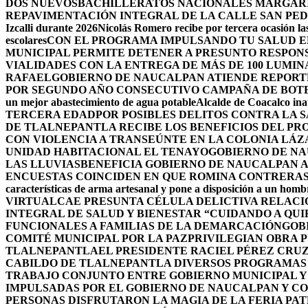
DOS NUEVOSBACHILLERATOS NACIONALES MARGARIT
REPAVIMENTACIÓN INTEGRAL DE LA CALLE SAN PE
Izcalli durante 2026
Nicolás Romero recibe por tercera ocasión las
escolares
CON EL PROGRAMA IMPULSANDO TU SALUD EL
MUNICIPAL PERMITE DETENER A PRESUNTO RESPON
VIALIDADES CON LA ENTREGA DE MÁS DE 100 LUMIN
RAFAEL
GOBIERNO DE NAUCALPAN ATIENDE REPORTE
POR SEGUNDO AÑO CONSECUTIVO CAMPAÑA DE BOT
un mejor abastecimiento de agua potable
Alcalde de Coacalco ina
TERCERA EDAD
POR POSIBLES DELITOS CONTRA LA 
DE TLALNEPANTLA RECIBE LOS BENEFICIOS DEL PR
CON VIOLENCIA A TRANSEÚNTE EN LA COLONIA LÁ
UNIDAD HABITACIONAL EL TENAYO
GOBIERNO DE NA
LAS LLUVIAS
BENEFICIA GOBIERNO DE NAUCALPAN A
ENCUESTAS COINCIDEN EN QUE ROMINA CONTRERAS 
características de arma artesanal y pone a disposición a un homb
VIRTUAL
CAE PRESUNTA CÉLULA DELICTIVA RELAC
INTEGRAL DE SALUD Y BIENESTAR “CUIDANDO A QUI
FUNCIONALES A FAMILIAS DE LA DEMARCACIÓN
GOB
COMITÉ MUNICIPAL POR LA PAZ
PRIVILEGIAN OBRA 
TLALNEPANTLA
EL PRESIDENTE RACIEL PÉREZ CRU
CABILDO DE TLALNEPANTLA DIVERSOS PROGRAMAS 
TRABAJO CONJUNTO ENTRE GOBIERNO MUNICIPAL Y
IMPULSADAS POR EL GOBIERNO DE NAUCALPAN Y C
PERSONAS DISFRUTARON LA MAGIA DE LA FERIA PAT