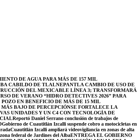
ENTO DE AGUA PARA MÁS DE 157 MIL
BA CABILDO DE TLALNEPANTLA CAMBIO DE USO DE
TRUCCIÓN DEL MEXICABLE LÍNEA 3; TRANSFORMARÁ
URSO DE VERANO “HIDRO DETECTIVES 2026” PARA
POZO EN BENEFICIO DE MÁS DE 15 MIL
L MÁS BAJO DE PERCEPCIÓN
SE FORTALECE LA
EVAS UNIDADES Y UN C4 CON TECNOLOGÍA DE
ICIAL
Reportó Daniel Serrano conclusión de trabajos de
D
Gobierno de Cuautitlán Izcalli suspende cobro a motocicletas en
brada
Cuautitlán Izcalli ampliará videovigilancia en zonas de alta
zona federal de Jardines del Alba
ENTREGA EL GOBIERNO