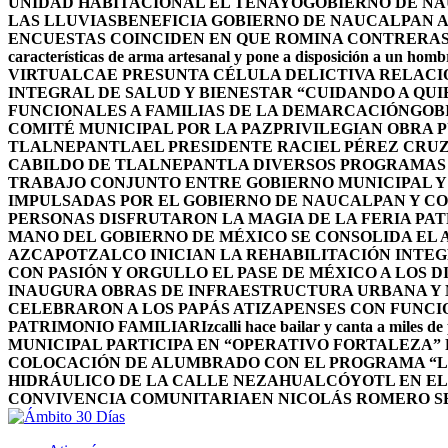
UNIDAD HABITACIONAL EL TENAYO
GOBIERNO DE NA
LAS LLUVIAS
BENEFICIA GOBIERNO DE NAUCALPAN A
ENCUESTAS COINCIDEN EN QUE ROMINA CONTRERAS 
características de arma artesanal y pone a disposición a un homb
VIRTUAL
CAE PRESUNTA CÉLULA DELICTIVA RELAC
INTEGRAL DE SALUD Y BIENESTAR “CUIDANDO A QUI
FUNCIONALES A FAMILIAS DE LA DEMARCACIÓN
GOB
COMITÉ MUNICIPAL POR LA PAZ
PRIVILEGIAN OBRA 
TLALNEPANTLA
EL PRESIDENTE RACIEL PÉREZ CRU
CABILDO DE TLALNEPANTLA DIVERSOS PROGRAMAS 
TRABAJO CONJUNTO ENTRE GOBIERNO MUNICIPAL Y
IMPULSADAS POR EL GOBIERNO DE NAUCALPAN Y C
PERSONAS DISFRUTARON LA MAGIA DE LA FERIA PAT
MANO DEL GOBIERNO DE MÉXICO SE CONSOLIDA EL A
AZCAPOTZALCO INICIAN LA REHABILITACIÓN INTEG
CON PASIÓN Y ORGULLO EL PASE DE MÉXICO A LOS 
INAUGURA OBRAS DE INFRAESTRUCTURA URBANA Y 
CELEBRARON A LOS PAPÁS ATIZAPENSES CON FUNCI
PATRIMONIO FAMILIAR
Izcalli hace bailar y canta a miles de
MUNICIPAL PARTICIPA EN “OPERATIVO FORTALEZA”
COLOCACIÓN DE ALUMBRADO CON EL PROGRAMA “L
HIDRÁULICO DE LA CALLE NEZAHUALCÓYOTL EN E
CONVIVENCIA COMUNITARIA
EN NICOLÁS ROMERO S