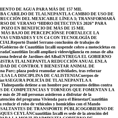
ENTO DE AGUA PARA MÁS DE 157 MIL
BA CABILDO DE TLALNEPANTLA CAMBIO DE USO DE
TRUCCIÓN DEL MEXICABLE LÍNEA 3; TRANSFORMARÁ
URSO DE VERANO “HIDRO DETECTIVES 2026” PARA
POZO EN BENEFICIO DE MÁS DE 15 MIL
L MÁS BAJO DE PERCEPCIÓN
SE FORTALECE LA
EVAS UNIDADES Y UN C4 CON TECNOLOGÍA DE
ICIAL
Reportó Daniel Serrano conclusión de trabajos de
D
Gobierno de Cuautitlán Izcalli suspende cobro a motocicletas en
brada
Cuautitlán Izcalli ampliará videovigilancia en zonas de alta
zona federal de Jardines del Alba
ENTREGA EL GOBIERNO
ISTRA TLALNEPANTLA REDUCCIÓN ANUAL ENLA
IDAD DE CONTROL Y BIENESTAR ANIMAL DE
na Parc; plaza podrá reanudar actividades, tras reforzar
LSA LA DISCIPLINA DE CALISTENIA
Cuerpos de
iar
ASEGURA POLICÍA DE TLALNEPANTLA A
e Tlalnepantla detiene a un hombre por presuntos delitos contra
ÉS DE COMPETENCIAS Y TORNEOS QUE FOMENTAN LA
 más de 20 mil personas asistieron a disfrutar de la
la atención del programa Vivienda para el Bienestar
Cuautitlán
ra reducir el robo de vehículos y homicidios con el Mando
 ASALTANTES DE TRANSPORTE PÚBLICO
GOBIERNO DE
SQUES CEYLÁN
Cuautitlán Izcalli es sede de la atención del