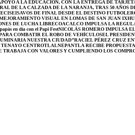
POYO A LA EDUCACIÓN, CON LA ENTREGA DE TARJETA
RAL DE LA CALZADA DE LA NARANJA, TRAS 50 AÑOS 
DIECISEISAVOS DE FINAL DESDE EL DESTINO FUTBOLE
MEJORAMIENTO VISUAL EN LOMAS DE SAN JUAN IXH
ONES DE LUCHA LIBRE
COACALCO IMPULSA LA REGULA
 papás en día con el Papi Fest
NICOLÁS ROMERO IMPULSA E
 PARA COMBATIR EL ROBO DE VEHÍCULOS
EL PRESIDEN
UMINARIA NUESTRA CIUDAD”
RACIEL PÉREZ CRUZ E
L TENAYO CENTRO
TLALNEPANTLA RECIBE PROPUESTA
E TRABAJA CON VALORES Y CUMPLIENDO LOS COMPR