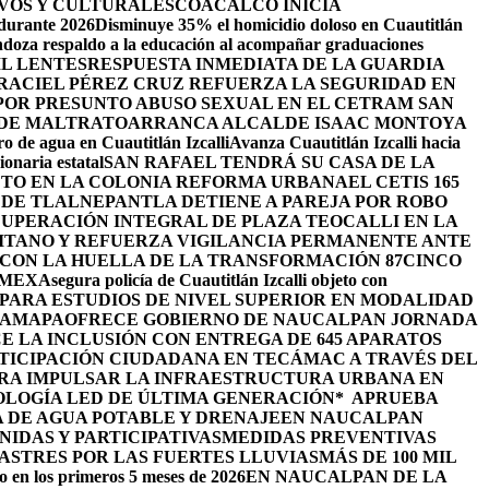
VOS Y CULTURALES
COACALCO INICIA
 durante 2026
Disminuye 35% el homicidio doloso en Cuautitlán
doza respaldo a la educación al acompañar graduaciones
IL LENTES
RESPUESTA INMEDIATA DE LA GUARDIA
RACIEL PÉREZ CRUZ REFUERZA LA SEGURIDAD EN
 POR PRESUNTO ABUSO SEXUAL EN EL CETRAM SAN
 DE MALTRATO
ARRANCA ALCALDE ISAAC MONTOYA
ro de agua en Cuautitlán Izcalli
Avanza Cuautitlán Izcalli hacia
onaria estatal
SAN RAFAEL TENDRÁ SU CASA DE LA
JETO EN LA COLONIA REFORMA URBANA
EL CETIS 165
 DE TLALNEPANTLA DETIENE A PAREJA POR ROBO
UPERACIÓN INTEGRAL DE PLAZA TEOCALLI EN LA
TANO Y REFUERZA VIGILANCIA PERMANENTE ANTE
 CON LA HUELLA DE LA TRANSFORMACIÓN 87
CINCO
OMEX
Asegura policía de Cuautitlán Izcalli objeto con
PARA ESTUDIOS DE NIVEL SUPERIOR EN MODALIDAD
HAMAPA
OFRECE GOBIERNO DE NAUCALPAN JORNADA
 LA INCLUSIÓN CON ENTREGA DE 645 APARATOS
TICIPACIÓN CIUDADANA EN TECÁMAC A TRAVÉS DEL
ARA IMPULSAR LA INFRAESTRUCTURA URBANA EN
OLOGÍA LED DE ÚLTIMA GENERACIÓN*
APRUEBA
 DE AGUA POTABLE Y DRENAJE
EN NAUCALPAN
IDAS Y PARTICIPATIVAS
MEDIDAS PREVENTIVAS
STRES POR LAS FUERTES LLUVIAS
MÁS DE 100 MIL
o en los primeros 5 meses de 2026
EN NAUCALPAN DE LA