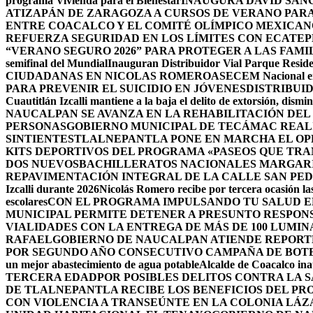
programa Vivienda para el Bienestar
INAUGURA DAVID SÁNC
ATIZAPÁN DE ZARAGOZA A CURSOS DE VERANO PARA 
ENTRE COACALCO Y EL COMITÉ OLÍMPICO MEXICAN
REFUERZA SEGURIDAD EN LOS LÍMITES CON ECATEP
“VERANO SEGURO 2026” PARA PROTEGER A LAS FAM
semifinal del Mundial
Inauguran Distribuidor Vial Parque Residen
CIUDADANAS EN NICOLAS ROMERO
ASECEM Nacional ent
PARA PREVENIR EL SUICIDIO EN JÓVENES
DISTRIBUI
Cuautitlán Izcalli mantiene a la baja el delito de extorsión, di
NAUCALPAN SE AVANZA EN LA REHABILITACIÓN DEL
PERSONAS
GOBIERNO MUNICIPAL DE TECÁMAC REALI
SINTIENTES
TLALNEPANTLA PONE EN MARCHA EL OPE
KITS DEPORTIVOS DEL PROGRAMA «PASEOS QUE TR
DOS NUEVOSBACHILLERATOS NACIONALES MARGARIT
REPAVIMENTACIÓN INTEGRAL DE LA CALLE SAN PE
Izcalli durante 2026
Nicolás Romero recibe por tercera ocasión las
escolares
CON EL PROGRAMA IMPULSANDO TU SALUD EL
MUNICIPAL PERMITE DETENER A PRESUNTO RESPON
VIALIDADES CON LA ENTREGA DE MÁS DE 100 LUMIN
RAFAEL
GOBIERNO DE NAUCALPAN ATIENDE REPORTE
POR SEGUNDO AÑO CONSECUTIVO CAMPAÑA DE BOT
un mejor abastecimiento de agua potable
Alcalde de Coacalco ina
TERCERA EDAD
POR POSIBLES DELITOS CONTRA LA 
DE TLALNEPANTLA RECIBE LOS BENEFICIOS DEL PR
CON VIOLENCIA A TRANSEÚNTE EN LA COLONIA LÁ