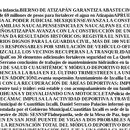
 infancia.
BIERNO DE ATIZAPÁN GARANTIZA ABASTECIMI
e 69 millones de pesos para fortalecer el agua en Atizapán
APRUE
A AL PODER JUDICIAL MEXIQUENSE
AVANZA LA CONS
 FAMILIAS NAUCALPENSES
INICIA EN NAUCALPAN EL C
IÑOS
ATIZAPÁN AVANZA CON LA CONSTRUCCIÓN DE UN 
PÁN DA RESULTADOS HISTÓRICOS; REGISTRA EL NIVE
OS DIGNOS PARA LA GUARDIA CIVIL, MÁS DE 100 NU
ES RESPONSABLES POR SIMULACIÓN DE VEHÍCULO OF
IZCALLI, LOS VECINOS RECUPERAN LA TRANQUILIDA
ipal
Con 30 elementos adicionales fortalecen seguridad en La Que
Serrano conclusión de trabajos de mantenimiento hidráulico en la 
RO DE SALUD CUAUHTÉMOC Y MÓDULO DEPORTIVO
REG
ENCIA A LA BAJA EN EL ÚLTIMO TRIMESTRE
EN LA UN
9 EN ADOPCIÓN
Levanta suspensión Ayuntamiento de Izcallia Lu
CON LA RECUPERACIÓN DE ÁREAS DEPORTIVAS; IMPU
ntre taxi y tráiler: está estable y con acompañamiento de un famil
RIHUANA Y DESVALIJANDO UNA MOTOCICLETA
Policía d
ECÁMAC IMPULSA LA ACTIVIDAD DEPORTIVA A TRAV
unicipal de Cuautitlán Izcalli, Daniel Serrano Palacios informó que
instalada por el Gobierno Municipal.
Cuautitlán Izcalli es sede de 
semestre de 2026: SESNSP
Tlalnepantla, sede de la Mesa de Paz, log
NEN EN SAN JOSÉ PUENTE DE VIGAS A DOS PROBABLES
 LA RENOVACIÓN TOTAL DEL MÓDULO DEPORTIVO BO