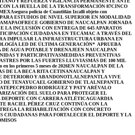
TANO Y REFUERZA VIGILANCIA PERMANENTE ANTE
 CON LA HUELLA DE LA TRANSFORMACIÓN 87
CINCO
OMEX
Asegura policía de Cuautitlán Izcalli objeto con
PARA ESTUDIOS DE NIVEL SUPERIOR EN MODALIDAD
HAMAPA
OFRECE GOBIERNO DE NAUCALPAN JORNADA
 LA INCLUSIÓN CON ENTREGA DE 645 APARATOS
TICIPACIÓN CIUDADANA EN TECÁMAC A TRAVÉS DEL
ARA IMPULSAR LA INFRAESTRUCTURA URBANA EN
OLOGÍA LED DE ÚLTIMA GENERACIÓN*
APRUEBA
 DE AGUA POTABLE Y DRENAJE
EN NAUCALPAN
IDAS Y PARTICIPATIVAS
MEDIDAS PREVENTIVAS
STRES POR LAS FUERTES LLUVIAS
MÁS DE 100 MIL
o en los primeros 5 meses de 2026
EN NAUCALPAN DE LA
S DE LA BECA RITA CETINA
NAUCALPAN Y
DE DETERIORO Y ABANDONO
TLALNEPANTLA VIVE
RO DE TENAYUCA
EL GOBIERNO DE TLALNEPANTLA
UATEPEC
PEDRO RODRÍGUEZ Y PATY ARÉVALO
RIZACIÓN DEL SUELO PARA PROTEGER EL
L DEPORTE CON CARRERA ATLÉTICA
GUARDIA
TE RACIEL PÉREZ CRUZ CONTINÚA CON LA
NTREGA LA REHABILITACIÓN CON CONCRETO
S CIUDADANAS PARA FORTALECER EL DEPORTE Y LA
OMISOS