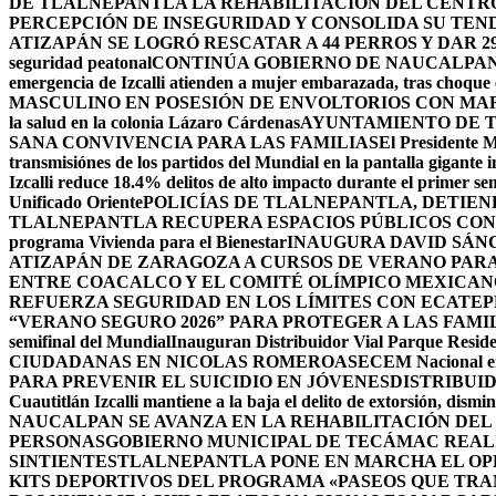
DE TLALNEPANTLA LA REHABILITACIÓN DEL CENT
PERCEPCIÓN DE INSEGURIDAD Y CONSOLIDA SU TEND
ATIZAPÁN SE LOGRÓ RESCATAR A 44 PERROS Y DAR 2
seguridad peatonal
CONTINÚA GOBIERNO DE NAUCALPAN 
emergencia de Izcalli atienden a mujer embarazada, tras choque e
MASCULINO EN POSESIÓN DE ENVOLTORIOS CON MA
la salud en la colonia Lázaro Cárdenas
AYUNTAMIENTO DE T
SANA CONVIVENCIA PARA LAS FAMILIAS
El Presidente M
transmisiónes de los partidos del Mundial en la pantalla gigante 
Izcalli reduce 18.4% delitos de alto impacto durante el primer 
Unificado Oriente
POLICÍAS DE TLALNEPANTLA, ​DETIE
TLALNEPANTLA RECUPERA ESPACIOS PÚBLICOS CON
programa Vivienda para el Bienestar
INAUGURA DAVID SÁNC
ATIZAPÁN DE ZARAGOZA A CURSOS DE VERANO PARA 
ENTRE COACALCO Y EL COMITÉ OLÍMPICO MEXICAN
REFUERZA SEGURIDAD EN LOS LÍMITES CON ECATEP
“VERANO SEGURO 2026” PARA PROTEGER A LAS FAM
semifinal del Mundial
Inauguran Distribuidor Vial Parque Residen
CIUDADANAS EN NICOLAS ROMERO
ASECEM Nacional ent
PARA PREVENIR EL SUICIDIO EN JÓVENES
DISTRIBUI
Cuautitlán Izcalli mantiene a la baja el delito de extorsión, di
NAUCALPAN SE AVANZA EN LA REHABILITACIÓN DEL
PERSONAS
GOBIERNO MUNICIPAL DE TECÁMAC REALI
SINTIENTES
TLALNEPANTLA PONE EN MARCHA EL OPE
KITS DEPORTIVOS DEL PROGRAMA «PASEOS QUE TR