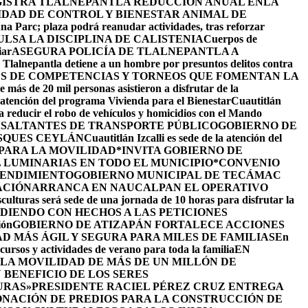
ISTRA TLALNEPANTLA REDUCCIÓN ANUAL ENLA
IDAD DE CONTROL Y BIENESTAR ANIMAL DE
na Parc; plaza podrá reanudar actividades, tras reforzar
LSA LA DISCIPLINA DE CALISTENIA
Cuerpos de
iar
ASEGURA POLICÍA DE TLALNEPANTLA A
e Tlalnepantla detiene a un hombre por presuntos delitos contra
ÉS DE COMPETENCIAS Y TORNEOS QUE FOMENTAN LA
 más de 20 mil personas asistieron a disfrutar de la
la atención del programa Vivienda para el Bienestar
Cuautitlán
ra reducir el robo de vehículos y homicidios con el Mando
 ASALTANTES DE TRANSPORTE PÚBLICO
GOBIERNO DE
SQUES CEYLÁN
Cuautitlán Izcalli es sede de la atención del
 PARA LA MOVILIDAD
*INVITA GOBIERNO DE
 LUMINARIAS EN TODO EL MUNICIPIO*
CONVENIO
RENDIMIENTO
GOBIERNO MUNICIPAL DE TECÁMAC
ACIÓN
ARRANCA EN NAUCALPAN EL OPERATIVO
culturas será sede de una jornada de 10 horas para disfrutar la
DIENDO CON HECHOS A LAS PETICIONES
ión
GOBIERNO DE ATIZAPÁN FORTALECE ACCIONES
D MÁS ÁGIL Y SEGURA PARA MILES DE FAMILIAS
En
cursos y actividades de verano para toda la familia
EN
LA MOVILIDAD DE MÁS DE UN MILLÓN DE
BENEFICIO DE LOS SERES
URAS»
PRESIDENTE RACIEL PÉREZ CRUZ ENTREGA
NACIÓN DE PREDIOS PARA LA CONSTRUCCIÓN DE