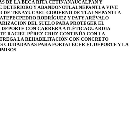
S DE LA BECA RITA CETINA
NAUCALPAN Y
DE DETERIORO Y ABANDONO
TLALNEPANTLA VIVE
RO DE TENAYUCA
EL GOBIERNO DE TLALNEPANTLA
UATEPEC
PEDRO RODRÍGUEZ Y PATY ARÉVALO
RIZACIÓN DEL SUELO PARA PROTEGER EL
L DEPORTE CON CARRERA ATLÉTICA
GUARDIA
TE RACIEL PÉREZ CRUZ CONTINÚA CON LA
NTREGA LA REHABILITACIÓN CON CONCRETO
S CIUDADANAS PARA FORTALECER EL DEPORTE Y LA
OMISOS