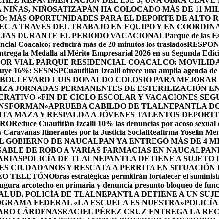
HEZ REPAVIMENTACIÓN DEL EJE 3, UNA OBRA CLAVE
NIÑAS, NIÑOS
ATIZAPÁN HA COLOCADO MÁS DE 11 MIL
O: MÁS OPORTUNIDADES PARA EL DEPORTE DE ALTO 
EC A TRAVÉS DEL TRABAJO EN EQUIPO Y EN COORDIN
ILIAS DURANTE EL PERIODO VACACIONAL
Parque de las Es
cial Coacalco; reducirá más de 20 minutos los traslados
RESPON
rega la Medalla al Mérito Empresarial 2026 en su Segunda Edic
DOR VIAL PARQUE RESIDENCIAL COACALCO: MOVILIDA
sminuye 16%: SESNSP
Cuautitlán Izcalli ofrece una amplia agenda de 
 BOULEVARD LUIS DONALDO COLOSIO PARA MEJORAR 
ZA JORNADAS PERMANENTES DE ESTERILIZACIÓN EN 
RATIVO «FIN DE CICLO ESCOLAR Y VACACIONES SEG
ANSFORMAN»
APRUEBA CABILDO DE TLALNEPANTLA DO
A MAZA Y RESPALDA A JÓVENES TALENTOS DEPORTI
DRO
Reduce Cuautitlán Izcalli 10% las denuncias por acoso sexual
 Caravanas Itinerantes por la Justicia Social
Reafirma Yoselin Men
 GOBIERNO DE NAUCALPAN YA ENTREGÓ MÁS DE 4 M
SABLE DE ROBO A VARIAS FARMACIAS EN NAUCALPAN
ARIAS
POLICÍA DE TLALNEPANTLA DETIENE A SUJETO
S CIUDADANOS Y RESCATA A PERRITA EN SITUACIÓN
EO TELETÓN
Obras estratégicas permitirán fortalecer el suminist
ugura arcotecho en primaria y denuncia presunto bloqueo de funci
SALUD, POLICÍA DE TLALNEPANTLA DETIENE A UN SU
OGRAMA FEDERAL «LA ESCUELA ES NUESTRA»
POLICÍA
ZARO CÁRDENAS
RACIEL PÉREZ CRUZ ENTREGA LA REC