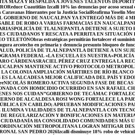
A MAZA Y RESPALDA A JÓVENES TALENTOS DEPORTI
DRO
Reduce Cuautitlán Izcalli 10% las denuncias por acoso sexual
 Caravanas Itinerantes por la Justicia Social
Reafirma Yoselin Men
 GOBIERNO DE NAUCALPAN YA ENTREGÓ MÁS DE 4 M
SABLE DE ROBO A VARIAS FARMACIAS EN NAUCALPAN
ARIAS
POLICÍA DE TLALNEPANTLA DETIENE A SUJETO
S CIUDADANOS Y RESCATA A PERRITA EN SITUACIÓN
EO TELETÓN
Obras estratégicas permitirán fortalecer el suminist
ugura arcotecho en primaria y denuncia presunto bloqueo de funci
SALUD, POLICÍA DE TLALNEPANTLA DETIENE A UN SU
OGRAMA FEDERAL «LA ESCUELA ES NUESTRA»
POLICÍA
ZARO CÁRDENAS
RACIEL PÉREZ CRUZ ENTREGA LA REC
UCALPAN MANTIENE ACTIVO PROTOCOLO METROPOLI
 LA COLONIA AMPLIACIÓN MÁRTIRES DE RÍO BLANCO
ES LA ALCADESA MEJOR CALIFICADA DEL PAÍS Y ED
re
NICOLÁS ROMERO ACTIVA SEGUNDA FASE DE BECAS 
IONADA CON HOMICIDIO OCURRIDO EN SAN RAFAEL C
ENES NOS CUIDAN”
GOBIERNO DE TECÁMAC FORTALECE
IERNO DE ALCALDESA ROSI WONG FORTALECE LA PAR
PÚBLICA EN CABILDO; APRUEBAN MODIFICACIONES P
Z ILUMINA VIALIDADES DE TLALNEPANTLA CON TECN
DE REGULARIZACIÓN Y BONIFICACIONES EN MATERIA
 CIUDADANÍA HA CONSOLIDADO COMUNIDADES MÁS UN
OORDINACIÓN METROPOLITANA LOGRAN MITIGAR DESA
RONAL SAN PEDRO 2026
Izcalli disminuye 18% robo de vehícul