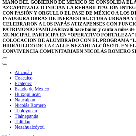
MANO DEL GOBIERNO DE MÉXICO SE CONSOLIDA EL A
AZCAPOTZALCO INICIAN LA REHABILITACIÓN INTEG
CON PASIÓN Y ORGULLO EL PASE DE MÉXICO A LOS 
INAUGURA OBRAS DE INFRAESTRUCTURA URBANA Y 
CELEBRARON A LOS PAPÁS ATIZAPENSES CON FUNCI
PATRIMONIO FAMILIAR
Izcalli hace bailar y canta a miles de
MUNICIPAL PARTICIPA EN “OPERATIVO FORTALEZA”
COLOCACIÓN DE ALUMBRADO CON EL PROGRAMA “L
HIDRÁULICO DE LA CALLE NEZAHUALCÓYOTL EN E
CONVIVENCIA COMUNITARIA
EN NICOLÁS ROMERO S
Atizapán
Coacalco
Ecatepec
Estado de México
Huixquilucan
Naucalpan
Nicolás Romero
Teoloyucan
Tlalnepantla
Tultitlán
Nezahualcóyotl