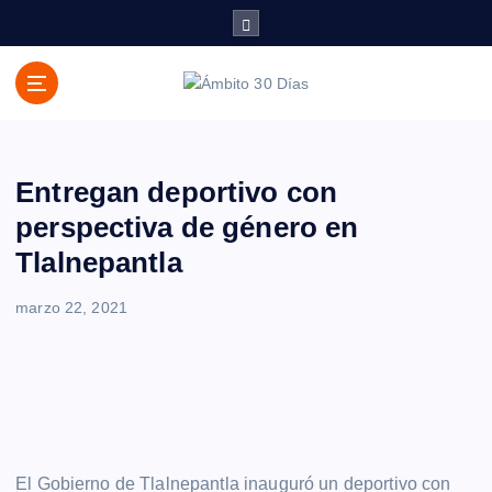
S
a
l
t
a
r
a
Entregan deportivo con
l
c
perspectiva de género en
o
Tlalnepantla
n
t
marzo 22, 2021
e
n
i
d
o
El Gobierno de Tlalnepantla inauguró un deportivo con