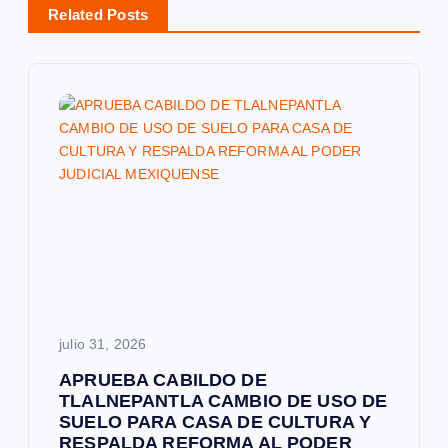
i
Related Posts
ó
n
d
e
e
n
julio 31, 2026
t
APRUEBA CABILDO DE
r
TLALNEPANTLA CAMBIO DE USO DE
SUELO PARA CASA DE CULTURA Y
RESPALDA REFORMA AL PODER