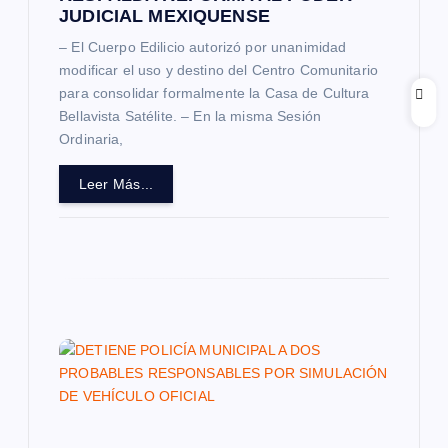
a
JUDICIAL MEXIQUENSE
– El Cuerpo Edilicio autorizó por unanimidad
d
modificar el uso y destino del Centro Comunitario
para consolidar formalmente la Casa de Cultura
a
Bellavista Satélite. – En la misma Sesión
Ordinaria,
s
Leer Más...