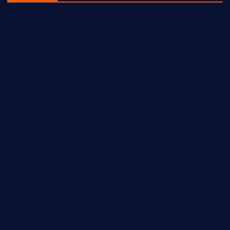
ACOMPAÑAN A LOS FIELES DIFUNTOS CON ARTE, MÚSICA
Y TRADICIÓN EN EL FESTIVAL DE LAS ALMAS 2020
ARRANCA EN CUAUTITLÁN IZCALLI Y EN EL PAÍS LA
CAMPAÑA «30DÍASXAMLO»
CELEBRAN DÍA DE MUERTOS EN EL CENTRO CULTURAL
MEXIQUENSE BICENTENARIO
INSTALA HUIXQUILUCAN CONSEJO MUNICIPAL DE
SEGURIDAD PÚBLICA 2025-2027
Login Designer
NUEVOS POZOS EN COACALCO PARA DOTAR A LA
POBLACIÓN DE 30 % MÁS DE AGUA: DARWIN ESLAVA
POR HARTAZGO Y AMENAZAS, PRIÍSTAS DE
TLALNEPANTLA SE SUMAN AL PVEM CON PACO NÚÑEZ