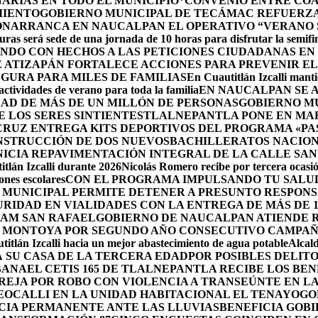
ARIAS EN TODO EL MUNICIPIO*
CONVENIO ENTRE COA
MIENTO
GOBIERNO MUNICIPAL DE TECÁMAC REFUERZA 
ÓN
ARRANCA EN NAUCALPAN EL OPERATIVO “VERANO S
uras será sede de una jornada de 10 horas para disfrutar la semifi
NDO CON HECHOS A LAS PETICIONES CIUDADANAS E
 ATIZAPÁN FORTALECE ACCIONES PARA PREVENIR EL 
GURA PARA MILES DE FAMILIAS
En Cuautitlán Izcalli manti
actividades de verano para toda la familia
EN NAUCALPAN SE 
AD DE MÁS DE UN MILLÓN DE PERSONAS
GOBIERNO M
 LOS SERES SINTIENTES
TLALNEPANTLA PONE EN MAR
CRUZ ENTREGA KITS DEPORTIVOS DEL PROGRAMA «P
NSTRUCCIÓN DE DOS NUEVOSBACHILLERATOS NACION
ICIA REPAVIMENTACIÓN INTEGRAL DE LA CALLE SAN
tlán Izcalli durante 2026
Nicolás Romero recibe por tercera ocasión
nes escolares
CON EL PROGRAMA IMPULSANDO TU SALUD
 MUNICIPAL PERMITE DETENER A PRESUNTO RESPONS
RIDAD EN VIALIDADES CON LA ENTREGA DE MÁS DE 
RAM SAN RAFAEL
GOBIERNO DE NAUCALPAN ATIENDE R
 MONTOYA POR SEGUNDO AÑO CONSECUTIVO CAMPAÑ
itlán Izcalli hacia un mejor abastecimiento de agua potable
Alcal
 SU CASA DE LA TERCERA EDAD
POR POSIBLES DELIT
BANA
EL CETIS 165 DE TLALNEPANTLA RECIBE LOS BE
AREJA POR ROBO CON VIOLENCIA A TRANSEÚNTE EN 
EOCALLI EN LA UNIDAD HABITACIONAL EL TENAYO
GO
CIA PERMANENTE ANTE LAS LLUVIAS
BENEFICIA GOB