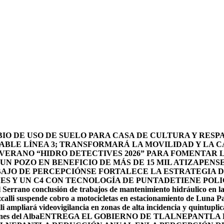
O DE USO DE SUELO PARA CASA DE CULTURA Y RESP
BLE LÍNEA 3; TRANSFORMARÁ LA MOVILIDAD Y LA CA
 VERANO “HIDRO DETECTIVES 2026” PARA FOMENTAR 
N POZO EN BENEFICIO DE MÁS DE 15 MIL ATIZAPENS
BAJO DE PERCEPCIÓN
SE FORTALECE LA ESTRATEGIA 
DES Y UN C4 CON TECNOLOGÍA DE PUNTA
DETIENE POLI
 Serrano conclusión de trabajos de mantenimiento hidráulico en la
calli suspende cobro a motocicletas en estacionamiento de Luna P
li ampliará videovigilancia en zonas de alta incidencia y quintuplic
nes del Alba
ENTREGA EL GOBIERNO DE TLALNEPANTLA 