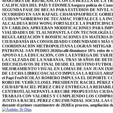
MÁRTIRES DE RÍO BLANCO CON LA HUELLA DE LA T
CALIFICADA DEL PAÍS Y EDOMEX
Asegura policía de Cuaut
SEGUNDA FASE DE BECAS PARA ESTUDIOS DE NIVEL
OCURRIDO EN SAN RAFAEL CHAMAPA
OFRECE GOBIE
CUIDAN”
GOBIERNO DE TECÁMAC FORTALECE LA INC
ALCALDESA ROSI WONG FORTALECE LA PARTICIPACI
EN CABILDO; APRUEBAN MODIFICACIONES PARA IM
VIALIDADES DE TLALNEPANTLA CON TECNOLOGÍA L
REGULARIZACIÓN Y BONIFICACIONES EN MATERIA D
CIUDADANÍA HA CONSOLIDADO COMUNIDADES MÁS UN
COORDINACIÓN METROPOLITANA LOGRAN MITIGAR D
PATRONAL SAN PEDRO 2026
Izcalli disminuye 18% robo de v
APOYO A LA EDUCACIÓN, CON LA ENTREGA DE TARJE
LA CALZADA DE LA NARANJA, TRAS 50 AÑOS DE DET
DIECISEISAVOS DE FINAL DESDE EL DESTINO FUTB
MEJORAMIENTO VISUAL EN LOMAS DE SAN JUAN IX
DE LUCHA LIBRE
COACALCO IMPULSA LA REGULARIZ
el Papi Fest
NICOLÁS ROMERO IMPULSA EL DEPORTE C
ROBO DE VEHÍCULOS
EL PRESIDENTE RACIEL PÉREZ
CIUDAD”
RACIEL PÉREZ CRUZ ENTREGA LA REHABIL
CENTRO
TLALNEPANTLA RECIBE PROPUESTAS CIUDA
TRABAJA CON VALORES Y CUMPLIENDO LOS COMPR
JUNTO A RACIEL PÉREZ CRUZ
MUNDIAL SOCIAL LAS 
durante el primer cuatrimestre de 2026
En proceso, ampliación de