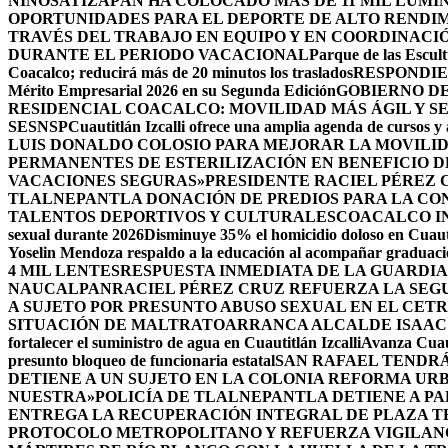
NIÑOS
ATIZAPÁN HA COLOCADO MÁS DE 11 MIL LUMIN
OPORTUNIDADES PARA EL DEPORTE DE ALTO RENDI
TRAVÉS DEL TRABAJO EN EQUIPO Y EN COORDINACI
DURANTE EL PERIODO VACACIONAL
Parque de las Escult
Coacalco; reducirá más de 20 minutos los traslados
RESPONDIE
Mérito Empresarial 2026 en su Segunda Edición
GOBIERNO DE
RESIDENCIAL COACALCO: MOVILIDAD MÁS ÁGIL Y SE
SESNSP
Cuautitlán Izcalli ofrece una amplia agenda de cursos y 
LUIS DONALDO COLOSIO PARA MEJORAR LA MOVILID
PERMANENTES DE ESTERILIZACIÓN EN BENEFICIO DE
VACACIONES SEGURAS»
PRESIDENTE RACIEL PÉREZ 
TLALNEPANTLA DONACIÓN DE PREDIOS PARA LA CO
TALENTOS DEPORTIVOS Y CULTURALES
COACALCO IN
sexual durante 2026
Disminuye 35% el homicidio doloso en Cuauti
Yoselin Mendoza respaldo a la educación al acompañar graduacio
4 MIL LENTES
RESPUESTA INMEDIATA DE LA GUARDIA
NAUCALPAN
RACIEL PÉREZ CRUZ REFUERZA LA SEGU
A SUJETO POR PRESUNTO ABUSO SEXUAL EN EL CET
SITUACIÓN DE MALTRATO
ARRANCA ALCALDE ISAAC
fortalecer el suministro de agua en Cuautitlán Izcalli
Avanza Cuaut
presunto bloqueo de funcionaria estatal
SAN RAFAEL TENDRÁ
DETIENE A UN SUJETO EN LA COLONIA REFORMA UR
NUESTRA»
POLICÍA DE TLALNEPANTLA DETIENE A P
ENTREGA LA RECUPERACIÓN INTEGRAL DE PLAZA T
PROTOCOLO METROPOLITANO Y REFUERZA VIGILAN