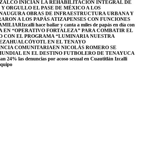
ALCO INICIAN LA REHABILITACIÓN INTEGRAL DE
Y ORGULLO EL PASE DE MÉXICO A LOS
INAUGURA OBRAS DE INFRAESTRUCTURA URBANA Y
ARON A LOS PAPÁS ATIZAPENSES CON FUNCIONES
AMILIAR
Izcalli hace bailar y canta a miles de papás en día con
A EN “OPERATIVO FORTALEZA” PARA COMBATIR EL
O CON EL PROGRAMA “LUMINARIA NUESTRA
NEZAHUALCÓYOTL EN EL TENAYO
ENCIA COMUNITARIA
EN NICOLÁS ROMERO SE
 MUNDIAL EN EL DESTINO FUTBOLERO DE TENAYUCA
an 24% las denuncias por acoso sexual en Cuautitlán Izcalli
equipo