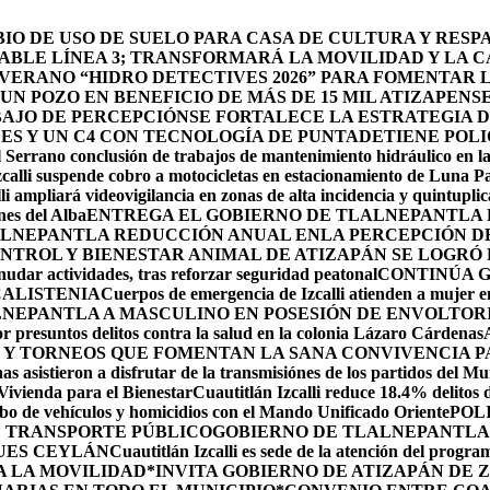
O DE USO DE SUELO PARA CASA DE CULTURA Y RESP
BLE LÍNEA 3; TRANSFORMARÁ LA MOVILIDAD Y LA CA
 VERANO “HIDRO DETECTIVES 2026” PARA FOMENTAR 
N POZO EN BENEFICIO DE MÁS DE 15 MIL ATIZAPENS
BAJO DE PERCEPCIÓN
SE FORTALECE LA ESTRATEGIA 
DES Y UN C4 CON TECNOLOGÍA DE PUNTA
DETIENE POLI
 Serrano conclusión de trabajos de mantenimiento hidráulico en la
calli suspende cobro a motocicletas en estacionamiento de Luna P
li ampliará videovigilancia en zonas de alta incidencia y quintuplic
nes del Alba
ENTREGA EL GOBIERNO DE TLALNEPANTLA 
LNEPANTLA REDUCCIÓN ANUAL ENLA PERCEPCIÓN DE 
NTROL Y BIENESTAR ANIMAL DE ATIZAPÁN SE LOGRÓ R
udar actividades, tras reforzar seguridad peatonal
CONTINÚA 
CALISTENIA
Cuerpos de emergencia de Izcalli atienden a mujer em
LNEPANTLA A MASCULINO EN POSESIÓN DE ENVOLTOR
r presuntos delitos contra la salud en la colonia Lázaro Cárdenas
 Y TORNEOS QUE FOMENTAN LA SANA CONVIVENCIA P
s asistieron a disfrutar de la transmisiónes de los partidos del Mu
 Vivienda para el Bienestar
Cuautitlán Izcalli reduce 18.4% delitos 
robo de vehículos y homicidios con el Mando Unificado Oriente
POL
E TRANSPORTE PÚBLICO
GOBIERNO DE TLALNEPANTLA 
UES CEYLÁN
Cuautitlán Izcalli es sede de la atención del progr
A LA MOVILIDAD
*INVITA GOBIERNO DE ATIZAPÁN DE 