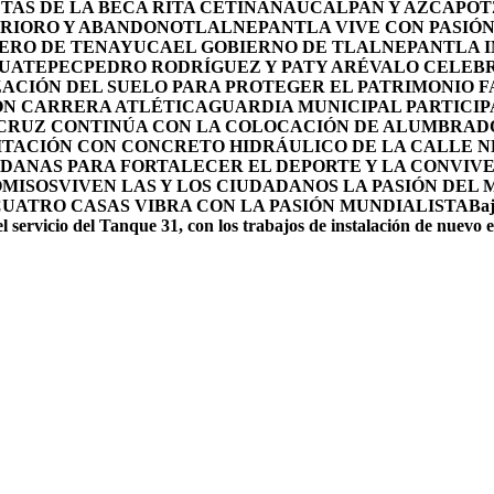
TAS DE LA BECA RITA CETINA
NAUCALPAN Y AZCAPOTZ
ERIORO Y ABANDONO
TLALNEPANTLA VIVE CON PASIÓN 
OLERO DE TENAYUCA
EL GOBIERNO DE TLALNEPANTLA 
HUATEPEC
PEDRO RODRÍGUEZ Y PATY ARÉVALO CELEBR
ACIÓN DEL SUELO PARA PROTEGER EL PATRIMONIO F
ON CARRERA ATLÉTICA
GUARDIA MUNICIPAL PARTICIP
 CRUZ CONTINÚA CON LA COLOCACIÓN DE ALUMBRAD
ITACIÓN CON CONCRETO HIDRÁULICO DE LA CALLE 
DANAS PARA FORTALECER EL DEPORTE Y LA CONVIV
OMISOS
VIVEN LAS Y LOS CIUDADANOS LA PASIÓN DEL
CUATRO CASAS VIBRA CON LA PASIÓN MUNDIALISTA
Baj
l servicio del Tanque 31, con los trabajos de instalación de nuevo 