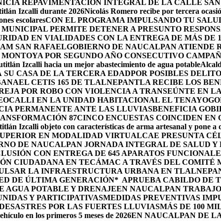
ICIA REPAVIMENTACIÓN INTEGRAL DE LA CALLE SAN
tlán Izcalli durante 2026
Nicolás Romero recibe por tercera ocasión
nes escolares
CON EL PROGRAMA IMPULSANDO TU SALUD
 MUNICIPAL PERMITE DETENER A PRESUNTO RESPONS
RIDAD EN VIALIDADES CON LA ENTREGA DE MÁS DE 
RAM SAN RAFAEL
GOBIERNO DE NAUCALPAN ATIENDE R
 MONTOYA POR SEGUNDO AÑO CONSECUTIVO CAMPAÑ
itlán Izcalli hacia un mejor abastecimiento de agua potable
Alcal
 SU CASA DE LA TERCERA EDAD
POR POSIBLES DELIT
BANA
EL CETIS 165 DE TLALNEPANTLA RECIBE LOS BE
AREJA POR ROBO CON VIOLENCIA A TRANSEÚNTE EN 
EOCALLI EN LA UNIDAD HABITACIONAL EL TENAYO
GO
CIA PERMANENTE ANTE LAS LLUVIAS
BENEFICIA GOB
RANSFORMACIÓN 87
CINCO ENCUESTAS COINCIDEN EN
itlán Izcalli objeto con características de arma artesanal y pone a
 SUPERIOR EN MODALIDAD VIRTUAL
CAE PRESUNTA CÉ
RNO DE NAUCALPAN JORNADA INTEGRAL DE SALUD Y 
LUSIÓN CON ENTREGA DE 645 APARATOS FUNCIONALE
ÓN CIUDADANA EN TECÁMAC A TRAVÉS DEL COMITÉ M
PULSAR LA INFRAESTRUCTURA URBANA EN TLALNEPA
ED DE ÚLTIMA GENERACIÓN*
APRUEBA CABILDO DE 
E AGUA POTABLE Y DRENAJE
EN NAUCALPAN TRABAJO
IDAS Y PARTICIPATIVAS
MEDIDAS PREVENTIVAS IMP
ESASTRES POR LAS FUERTES LLUVIAS
MÁS DE 100 MI
ehículo en los primeros 5 meses de 2026
EN NAUCALPAN DE LA