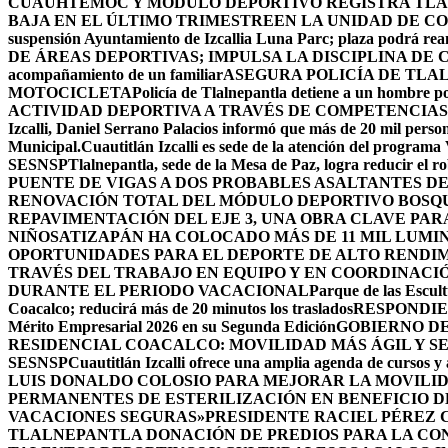
CUAUHTÉMOC Y MÓDULO DEPORTIVO
REGISTRA TLA
BAJA EN EL ÚLTIMO TRIMESTRE
EN LA UNIDAD DE CO
suspensión Ayuntamiento de Izcallia Luna Parc; plaza podrá rean
DE ÁREAS DEPORTIVAS; IMPULSA LA DISCIPLINA DE 
acompañamiento de un familiar
ASEGURA POLICÍA DE TLA
MOTOCICLETA
Policía de Tlalnepantla detiene a un hombre po
ACTIVIDAD DEPORTIVA A TRAVÉS DE COMPETENCIAS
Izcalli, Daniel Serrano Palacios informó que más de 20 mil persona
Municipal.
Cuautitlán Izcalli es sede de la atención del programa
SESNSP
Tlalnepantla, sede de la Mesa de Paz, logra reducir el 
PUENTE DE VIGAS A DOS PROBABLES ASALTANTES D
RENOVACIÓN TOTAL DEL MÓDULO DEPORTIVO BOSQ
REPAVIMENTACIÓN DEL EJE 3, UNA OBRA CLAVE PAR
NIÑOS
ATIZAPÁN HA COLOCADO MÁS DE 11 MIL LUMIN
OPORTUNIDADES PARA EL DEPORTE DE ALTO RENDI
TRAVÉS DEL TRABAJO EN EQUIPO Y EN COORDINACI
DURANTE EL PERIODO VACACIONAL
Parque de las Escult
Coacalco; reducirá más de 20 minutos los traslados
RESPONDIE
Mérito Empresarial 2026 en su Segunda Edición
GOBIERNO DE
RESIDENCIAL COACALCO: MOVILIDAD MÁS ÁGIL Y SE
SESNSP
Cuautitlán Izcalli ofrece una amplia agenda de cursos y 
LUIS DONALDO COLOSIO PARA MEJORAR LA MOVILID
PERMANENTES DE ESTERILIZACIÓN EN BENEFICIO DE
VACACIONES SEGURAS»
PRESIDENTE RACIEL PÉREZ 
TLALNEPANTLA DONACIÓN DE PREDIOS PARA LA CO