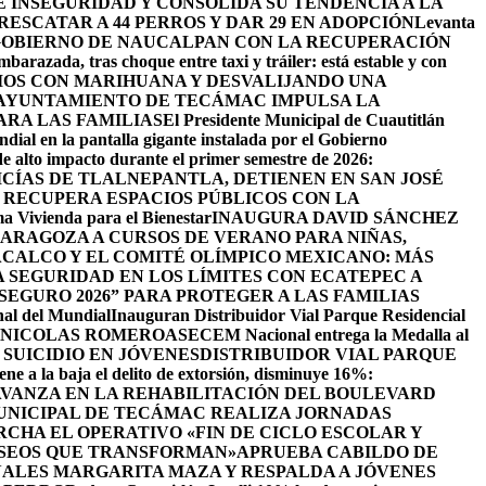
INSEGURIDAD Y CONSOLIDA SU TENDENCIA A LA
ESCATAR A 44 PERROS Y DAR 29 EN ADOPCIÓN
Levanta
GOBIERNO DE NAUCALPAN CON LA RECUPERACIÓN
barazada, tras choque entre taxi y tráiler: está estable y con
IOS CON MARIHUANA Y DESVALIJANDO UNA
AYUNTAMIENTO DE TECÁMAC IMPULSA LA
ARA LAS FAMILIAS
El Presidente Municipal de Cuautitlán
ndial en la pantalla gigante instalada por el Gobierno
de alto impacto durante el primer semestre de 2026:
ICÍAS DE TLALNEPANTLA, ​DETIENEN EN SAN JOSÉ
RECUPERA ESPACIOS PÚBLICOS CON LA
ama Vivienda para el Bienestar
INAUGURA DAVID SÁNCHEZ
ZARAGOZA A CURSOS DE VERANO PARA NIÑAS,
CALCO Y EL COMITÉ OLÍMPICO MEXICANO: MÁS
SEGURIDAD EN LOS LÍMITES CON ECATEPEC A
EGURO 2026” PARA PROTEGER A LAS FAMILIAS
nal del Mundial
Inauguran Distribuidor Vial Parque Residencial
N NICOLAS ROMERO
ASECEM Nacional entrega la Medalla al
SUICIDIO EN JÓVENES
DISTRIBUIDOR VIAL PARQUE
ene a la baja el delito de extorsión, disminuye 16%:
AVANZA EN LA REHABILITACIÓN DEL BOULEVARD
UNICIPAL DE TECÁMAC REALIZA JORNADAS
CHA EL OPERATIVO «FIN DE CICLO ESCOLAR Y
ASEOS QUE TRANSFORMAN»
APRUEBA CABILDO DE
ALES MARGARITA MAZA Y RESPALDA A JÓVENES