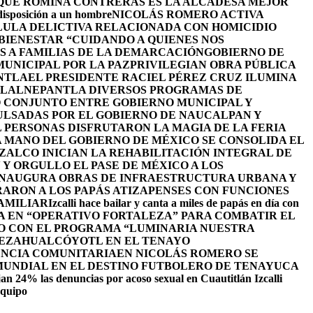
 QUE ROMINA CONTRERAS ES LA ALCADESA MEJOR
 disposición a un hombre
NICOLÁS ROMERO ACTIVA
LULA DELICTIVA RELACIONADA CON HOMICIDIO
BIENESTAR “CUIDANDO A QUIENES NOS
S A FAMILIAS DE LA DEMARCACIÓN
GOBIERNO DE
UNICIPAL POR LA PAZ
PRIVILEGIAN OBRA PÚBLICA
NTLA
EL PRESIDENTE RACIEL PÉREZ CRUZ ILUMINA
TLALNEPANTLA DIVERSOS PROGRAMAS DE
 CONJUNTO ENTRE GOBIERNO MUNICIPAL Y
ULSADAS POR EL GOBIERNO DE NAUCALPAN Y
L PERSONAS DISFRUTARON LA MAGIA DE LA FERIA
 MANO DEL GOBIERNO DE MÉXICO SE CONSOLIDA EL
ALCO INICIAN LA REHABILITACIÓN INTEGRAL DE
Y ORGULLO EL PASE DE MÉXICO A LOS
INAUGURA OBRAS DE INFRAESTRUCTURA URBANA Y
ARON A LOS PAPÁS ATIZAPENSES CON FUNCIONES
AMILIAR
Izcalli hace bailar y canta a miles de papás en día con
A EN “OPERATIVO FORTALEZA” PARA COMBATIR EL
O CON EL PROGRAMA “LUMINARIA NUESTRA
NEZAHUALCÓYOTL EN EL TENAYO
ENCIA COMUNITARIA
EN NICOLÁS ROMERO SE
 MUNDIAL EN EL DESTINO FUTBOLERO DE TENAYUCA
an 24% las denuncias por acoso sexual en Cuautitlán Izcalli
equipo