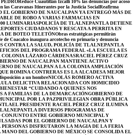
 PEDRO
Reduce Cuautitlán Izcalli 10% las denuncias por acoso
 las Caravanas Itinerantes por la Justicia Social
Reafirma
 EL GOBIERNO DE NAUCALPAN YA ENTREGÓ MÁS DE
ABLE DE ROBO A VARIAS FARMACIAS EN
100 LUMINARIAS
POLICÍA DE TLALNEPANTLA DETIENE
EPORTES CIUDADANOS Y RESCATA A PERRITA EN
A DE BOTEO TELETÓN
Obras estratégicas permitirán
de de Coacalco inaugura arcotecho en primaria y denuncia
OS CONTRA LA SALUD, POLICÍA DE TLALNEPANTLA
NEFICIOS DEL PROGRAMA FEDERAL «LA ESCUELA ES
LA COLONIA LÁZARO CÁRDENAS
RACIEL PÉREZ CRUZ
BIERNO DE NAUCALPAN MANTIENE ACTIVO
IERNO DE NAUCALPAN A LA COLONIA AMPLIACIÓN
 QUE ROMINA CONTRERAS ES LA ALCADESA MEJOR
 disposición a un hombre
NICOLÁS ROMERO ACTIVA
LULA DELICTIVA RELACIONADA CON HOMICIDIO
BIENESTAR “CUIDANDO A QUIENES NOS
S A FAMILIAS DE LA DEMARCACIÓN
GOBIERNO DE
UNICIPAL POR LA PAZ
PRIVILEGIAN OBRA PÚBLICA
NTLA
EL PRESIDENTE RACIEL PÉREZ CRUZ ILUMINA
TLALNEPANTLA DIVERSOS PROGRAMAS DE
 CONJUNTO ENTRE GOBIERNO MUNICIPAL Y
ULSADAS POR EL GOBIERNO DE NAUCALPAN Y
L PERSONAS DISFRUTARON LA MAGIA DE LA FERIA
 MANO DEL GOBIERNO DE MÉXICO SE CONSOLIDA EL