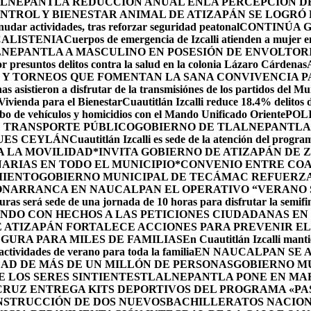
LNEPANTLA REDUCCIÓN ANUAL ENLA PERCEPCIÓN DE 
NTROL Y BIENESTAR ANIMAL DE ATIZAPÁN SE LOGRÓ R
udar actividades, tras reforzar seguridad peatonal
CONTINÚA 
CALISTENIA
Cuerpos de emergencia de Izcalli atienden a mujer em
LNEPANTLA A MASCULINO EN POSESIÓN DE ENVOLTOR
r presuntos delitos contra la salud en la colonia Lázaro Cárdenas
 Y TORNEOS QUE FOMENTAN LA SANA CONVIVENCIA P
s asistieron a disfrutar de la transmisiónes de los partidos del Mu
 Vivienda para el Bienestar
Cuautitlán Izcalli reduce 18.4% delitos 
robo de vehículos y homicidios con el Mando Unificado Oriente
POL
E TRANSPORTE PÚBLICO
GOBIERNO DE TLALNEPANTLA 
UES CEYLÁN
Cuautitlán Izcalli es sede de la atención del progr
A LA MOVILIDAD
*INVITA GOBIERNO DE ATIZAPÁN DE 
ARIAS EN TODO EL MUNICIPIO*
CONVENIO ENTRE COA
MIENTO
GOBIERNO MUNICIPAL DE TECÁMAC REFUERZA 
ÓN
ARRANCA EN NAUCALPAN EL OPERATIVO “VERANO S
uras será sede de una jornada de 10 horas para disfrutar la semifi
NDO CON HECHOS A LAS PETICIONES CIUDADANAS E
 ATIZAPÁN FORTALECE ACCIONES PARA PREVENIR EL 
GURA PARA MILES DE FAMILIAS
En Cuautitlán Izcalli manti
actividades de verano para toda la familia
EN NAUCALPAN SE 
AD DE MÁS DE UN MILLÓN DE PERSONAS
GOBIERNO M
 LOS SERES SINTIENTES
TLALNEPANTLA PONE EN MAR
CRUZ ENTREGA KITS DEPORTIVOS DEL PROGRAMA «P
NSTRUCCIÓN DE DOS NUEVOSBACHILLERATOS NACION