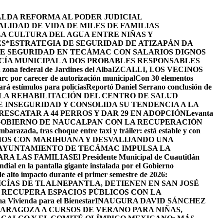
ALDA REFORMA AL PODER JUDICIAL
LIDAD DE VIDA DE MILES DE FAMILIAS
LA CULTURA DEL AGUA ENTRE NIÑAS Y
ES
*ESTRATEGIA DE SEGURIDAD DE ATIZAPÁN DA
DE SEGURIDAD EN TECÁMAC CON SALARIOS DIGNOS
CÍA MUNICIPAL A DOS PROBABLES RESPONSABLES
 zona federal de Jardines del Alba
IZCALLI, LOS VECINOS
arc por carecer de autorización municipal
Con 30 elementos
ará estímulos para policías
Reportó Daniel Serrano conclusión de
LA REHABILITACIÓN DEL CENTRO DE SALUD
INSEGURIDAD Y CONSOLIDA SU TENDENCIA A LA
ESCATAR A 44 PERROS Y DAR 29 EN ADOPCIÓN
Levanta
GOBIERNO DE NAUCALPAN CON LA RECUPERACIÓN
barazada, tras choque entre taxi y tráiler: está estable y con
IOS CON MARIHUANA Y DESVALIJANDO UNA
AYUNTAMIENTO DE TECÁMAC IMPULSA LA
ARA LAS FAMILIAS
El Presidente Municipal de Cuautitlán
ndial en la pantalla gigante instalada por el Gobierno
de alto impacto durante el primer semestre de 2026:
ICÍAS DE TLALNEPANTLA, ​DETIENEN EN SAN JOSÉ
RECUPERA ESPACIOS PÚBLICOS CON LA
ama Vivienda para el Bienestar
INAUGURA DAVID SÁNCHEZ
ZARAGOZA A CURSOS DE VERANO PARA NIÑAS,