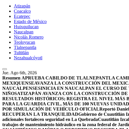
Atizapán
Coacalco
Ecatepec
Estado de México
Huixquilucan
Naucalpan
Nicolás Romero
Teoloyucan
Tlalnepantla
Tultitlán
Nezahualcóyotl
Jue. Ago 6th, 2026
Resumen
APRUEBA CABILDO DE TLALNEPANTLA CAMBI
MEXIQUENSE
AVANZA LA CONSTRUCCIÓN DEL MEXICA
NAUCALPENSES
INICIA EN NAUCALPAN EL CURSO DE
NIÑOS
ATIZAPÁN AVANZA CON LA CONSTRUCCIÓN DE U
RESULTADOS HISTÓRICOS; REGISTRA EL NIVEL MÁS 
PARA LA GUARDIA CIVIL, MÁS DE 100 NUEVAS UNIDA
POR SIMULACIÓN DE VEHÍCULO OFICIAL
Reportó Daniel
RECUPERAN LA TRANQUILIDAD
Gobierno de Cuautitlán Iz
adicionales fortalecen seguridad en La Quebrada
Cuautitlán Izcal
trabajos de mantenimiento hidráulico en la zona federal de Jardi