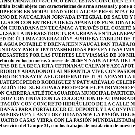
RANSFORMACIÓN 87
CINCO ENCUESTAS COINCIDEN EN
itlán Izcalli objeto con características de arma artesanal y pone a
 SUPERIOR EN MODALIDAD VIRTUAL
CAE PRESUNTA CÉ
RNO DE NAUCALPAN JORNADA INTEGRAL DE SALUD Y 
LUSIÓN CON ENTREGA DE 645 APARATOS FUNCIONALE
ÓN CIUDADANA EN TECÁMAC A TRAVÉS DEL COMITÉ M
PULSAR LA INFRAESTRUCTURA URBANA EN TLALNEPA
ED DE ÚLTIMA GENERACIÓN*
APRUEBA CABILDO DE 
E AGUA POTABLE Y DRENAJE
EN NAUCALPAN TRABAJO
IDAS Y PARTICIPATIVAS
MEDIDAS PREVENTIVAS IMP
ESASTRES POR LAS FUERTES LLUVIAS
MÁS DE 100 MI
ehículo en los primeros 5 meses de 2026
EN NAUCALPAN DE LA
TAS DE LA BECA RITA CETINA
NAUCALPAN Y AZCAPOTZ
ERIORO Y ABANDONO
TLALNEPANTLA VIVE CON PASIÓN 
OLERO DE TENAYUCA
EL GOBIERNO DE TLALNEPANTLA 
HUATEPEC
PEDRO RODRÍGUEZ Y PATY ARÉVALO CELEBR
ACIÓN DEL SUELO PARA PROTEGER EL PATRIMONIO F
ON CARRERA ATLÉTICA
GUARDIA MUNICIPAL PARTICIP
 CRUZ CONTINÚA CON LA COLOCACIÓN DE ALUMBRAD
ITACIÓN CON CONCRETO HIDRÁULICO DE LA CALLE 
DANAS PARA FORTALECER EL DEPORTE Y LA CONVIV
OMISOS
VIVEN LAS Y LOS CIUDADANOS LA PASIÓN DEL
CUATRO CASAS VIBRA CON LA PASIÓN MUNDIALISTA
Baj
l servicio del Tanque 31, con los trabajos de instalación de nuevo 