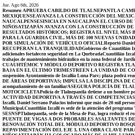
Saltar
Jue. Ago 6th, 2026
al
Resumen
APRUEBA CABILDO DE TLALNEPANTLA CAMBI
contenido
MEXIQUENSE
AVANZA LA CONSTRUCCIÓN DEL MEXICA
NAUCALPENSES
INICIA EN NAUCALPAN EL CURSO DE
NIÑOS
ATIZAPÁN AVANZA CON LA CONSTRUCCIÓN DE U
RESULTADOS HISTÓRICOS; REGISTRA EL NIVEL MÁS 
PARA LA GUARDIA CIVIL, MÁS DE 100 NUEVAS UNIDA
POR SIMULACIÓN DE VEHÍCULO OFICIAL
Reportó Daniel
RECUPERAN LA TRANQUILIDAD
Gobierno de Cuautitlán Iz
adicionales fortalecen seguridad en La Quebrada
Cuautitlán Izcal
trabajos de mantenimiento hidráulico en la zona federal de Jardi
CUAUHTÉMOC Y MÓDULO DEPORTIVO
REGISTRA TLA
BAJA EN EL ÚLTIMO TRIMESTRE
EN LA UNIDAD DE CO
suspensión Ayuntamiento de Izcallia Luna Parc; plaza podrá rean
DE ÁREAS DEPORTIVAS; IMPULSA LA DISCIPLINA DE 
acompañamiento de un familiar
ASEGURA POLICÍA DE TLA
MOTOCICLETA
Policía de Tlalnepantla detiene a un hombre po
ACTIVIDAD DEPORTIVA A TRAVÉS DE COMPETENCIAS
Izcalli, Daniel Serrano Palacios informó que más de 20 mil persona
Municipal.
Cuautitlán Izcalli es sede de la atención del programa
SESNSP
Tlalnepantla, sede de la Mesa de Paz, logra reducir el 
PUENTE DE VIGAS A DOS PROBABLES ASALTANTES D
RENOVACIÓN TOTAL DEL MÓDULO DEPORTIVO BOSQ
REPAVIMENTACIÓN DEL EJE 3, UNA OBRA CLAVE PAR