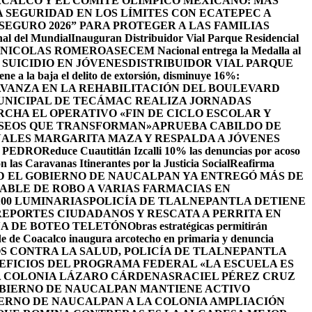
CALCO Y EL COMITÉ OLÍMPICO MEXICANO: MÁS
SEGURIDAD EN LOS LÍMITES CON ECATEPEC A
EGURO 2026” PARA PROTEGER A LAS FAMILIAS
nal del Mundial
Inauguran Distribuidor Vial Parque Residencial
N NICOLAS ROMERO
ASECEM Nacional entrega la Medalla al
SUICIDIO EN JÓVENES
DISTRIBUIDOR VIAL PARQUE
ene a la baja el delito de extorsión, disminuye 16%:
AVANZA EN LA REHABILITACIÓN DEL BOULEVARD
UNICIPAL DE TECÁMAC REALIZA JORNADAS
CHA EL OPERATIVO «FIN DE CICLO ESCOLAR Y
ASEOS QUE TRANSFORMAN»
APRUEBA CABILDO DE
ALES MARGARITA MAZA Y RESPALDA A JÓVENES
 PEDRO
Reduce Cuautitlán Izcalli 10% las denuncias por acoso
 las Caravanas Itinerantes por la Justicia Social
Reafirma
 EL GOBIERNO DE NAUCALPAN YA ENTREGÓ MÁS DE
ABLE DE ROBO A VARIAS FARMACIAS EN
100 LUMINARIAS
POLICÍA DE TLALNEPANTLA DETIENE
EPORTES CIUDADANOS Y RESCATA A PERRITA EN
A DE BOTEO TELETÓN
Obras estratégicas permitirán
de de Coacalco inaugura arcotecho en primaria y denuncia
OS CONTRA LA SALUD, POLICÍA DE TLALNEPANTLA
NEFICIOS DEL PROGRAMA FEDERAL «LA ESCUELA ES
LA COLONIA LÁZARO CÁRDENAS
RACIEL PÉREZ CRUZ
BIERNO DE NAUCALPAN MANTIENE ACTIVO
IERNO DE NAUCALPAN A LA COLONIA AMPLIACIÓN