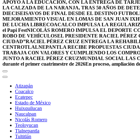
APOYO A LA EDUCACIÓN, CON LA ENTREGA DE TARJE
LA CALZADA DE LA NARANJA, TRAS 50 AÑOS DE DET
DIECISEISAVOS DE FINAL DESDE EL DESTINO FUTB
MEJORAMIENTO VISUAL EN LOMAS DE SAN JUAN IX
DE LUCHA LIBRE
COACALCO IMPULSA LA REGULARIZ
el Papi Fest
NICOLÁS ROMERO IMPULSA EL DEPORTE C
ROBO DE VEHÍCULOS
EL PRESIDENTE RACIEL PÉREZ
CIUDAD”
RACIEL PÉREZ CRUZ ENTREGA LA REHABIL
CENTRO
TLALNEPANTLA RECIBE PROPUESTAS CIUDA
TRABAJA CON VALORES Y CUMPLIENDO LOS COMPR
JUNTO A RACIEL PÉREZ CRUZ
MUNDIAL SOCIAL LAS 
durante el primer cuatrimestre de 2026
En proceso, ampliación de
Atizapán
Coacalco
Ecatepec
Estado de México
Huixquilucan
Naucalpan
Nicolás Romero
Teoloyucan
Tlalnepantla
Tultitlán