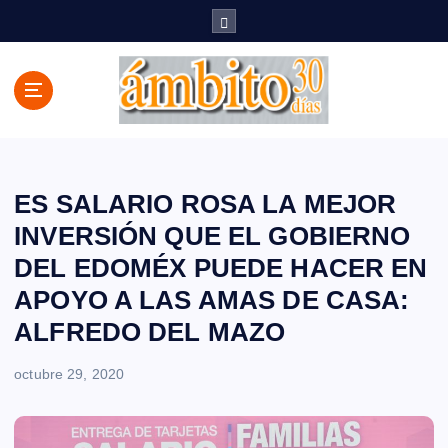
S
a
l
t
a
r
a
l
c
ES SALARIO ROSA LA MEJOR
o
INVERSIÓN QUE EL GOBIERNO
n
DEL EDOMÉX PUEDE HACER EN
t
e
APOYO A LAS AMAS DE CASA:
n
ALFREDO DEL MAZO
i
d
octubre 29, 2020
o