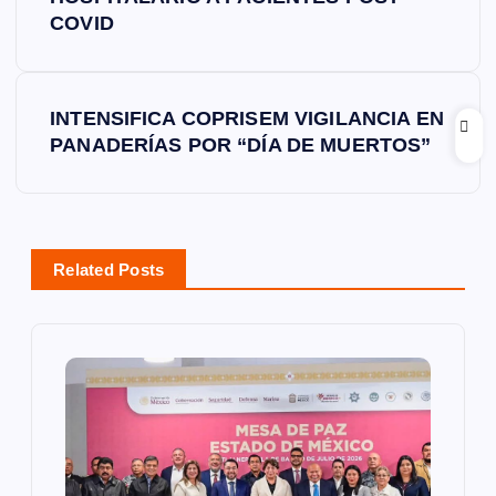
a
COVID
v
e
INTENSIFICA COPRISEM VIGILANCIA EN
PANADERÍAS POR “DÍA DE MUERTOS”
g
a
c
Related Posts
i
ó
n
d