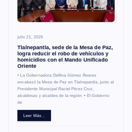
e
e
julio 21, 2026
n
Tlalnepantla, sede de la Mesa de Paz,
t
logra reducir el robo de vehículos y
homicidios con el Mando Unificado
Oriente
r
• La Gobernadora Delfina Gómez Álvarez
a
encabezó la Mesa de Paz en Tlalnepantla, junto al
Presidente Municipal Raciel Pérez Cruz,
alcaldesas y alcaldes de la región. • El Gobierno
d
de
a
Leer Más...
s