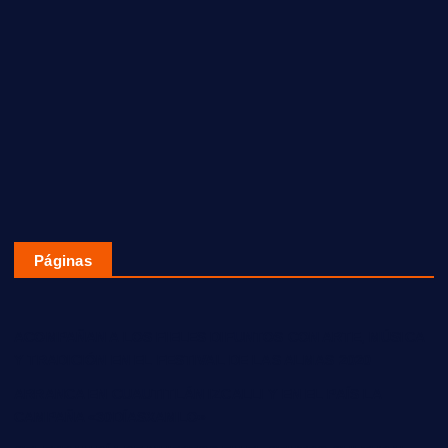
Páginas
ACOMPAÑAN A LOS FIELES DIFUNTOS CON ARTE, MÚSICA
Y TRADICIÓN EN EL FESTIVAL DE LAS ALMAS 2020
ARRANCA EN CUAUTITLÁN IZCALLI Y EN EL PAÍS LA
CAMPAÑA «30DÍASXAMLO»