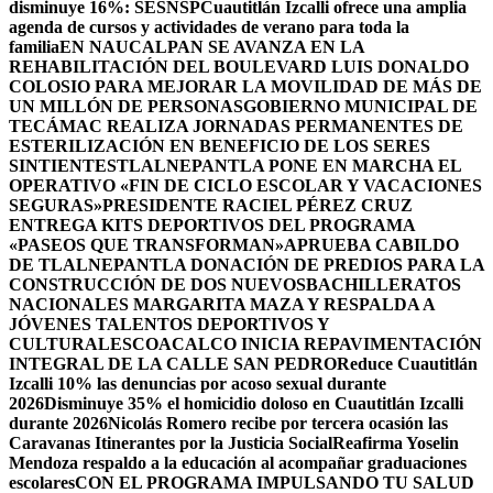
disminuye 16%: SESNSP
Cuautitlán Izcalli ofrece una amplia
agenda de cursos y actividades de verano para toda la
familia
EN NAUCALPAN SE AVANZA EN LA
REHABILITACIÓN DEL BOULEVARD LUIS DONALDO
COLOSIO PARA MEJORAR LA MOVILIDAD DE MÁS DE
UN MILLÓN DE PERSONAS
GOBIERNO MUNICIPAL DE
TECÁMAC REALIZA JORNADAS PERMANENTES DE
ESTERILIZACIÓN EN BENEFICIO DE LOS SERES
SINTIENTES
TLALNEPANTLA PONE EN MARCHA EL
OPERATIVO «FIN DE CICLO ESCOLAR Y VACACIONES
SEGURAS»
PRESIDENTE RACIEL PÉREZ CRUZ
ENTREGA KITS DEPORTIVOS DEL PROGRAMA
«PASEOS QUE TRANSFORMAN»
APRUEBA CABILDO
DE TLALNEPANTLA DONACIÓN DE PREDIOS PARA LA
CONSTRUCCIÓN DE DOS NUEVOSBACHILLERATOS
NACIONALES MARGARITA MAZA Y RESPALDA A
JÓVENES TALENTOS DEPORTIVOS Y
CULTURALES
COACALCO INICIA REPAVIMENTACIÓN
INTEGRAL DE LA CALLE SAN PEDRO
Reduce Cuautitlán
Izcalli 10% las denuncias por acoso sexual durante
2026
Disminuye 35% el homicidio doloso en Cuautitlán Izcalli
durante 2026
Nicolás Romero recibe por tercera ocasión las
Caravanas Itinerantes por la Justicia Social
Reafirma Yoselin
Mendoza respaldo a la educación al acompañar graduaciones
escolares
CON EL PROGRAMA IMPULSANDO TU SALUD