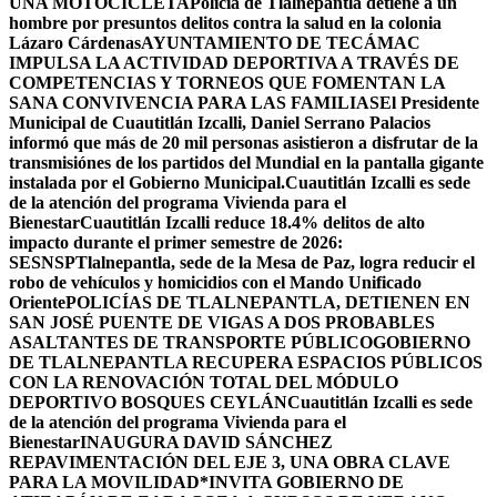
UNA MOTOCICLETA
Policía de Tlalnepantla detiene a un
hombre por presuntos delitos contra la salud en la colonia
Lázaro Cárdenas
AYUNTAMIENTO DE TECÁMAC
IMPULSA LA ACTIVIDAD DEPORTIVA A TRAVÉS DE
COMPETENCIAS Y TORNEOS QUE FOMENTAN LA
SANA CONVIVENCIA PARA LAS FAMILIAS
El Presidente
Municipal de Cuautitlán Izcalli, Daniel Serrano Palacios
informó que más de 20 mil personas asistieron a disfrutar de la
transmisiónes de los partidos del Mundial en la pantalla gigante
instalada por el Gobierno Municipal.
Cuautitlán Izcalli es sede
de la atención del programa Vivienda para el
Bienestar
Cuautitlán Izcalli reduce 18.4% delitos de alto
impacto durante el primer semestre de 2026:
SESNSP
Tlalnepantla, sede de la Mesa de Paz, logra reducir el
robo de vehículos y homicidios con el Mando Unificado
Oriente
POLICÍAS DE TLALNEPANTLA, ​DETIENEN EN
SAN JOSÉ PUENTE DE VIGAS A DOS PROBABLES
ASALTANTES DE TRANSPORTE PÚBLICO
GOBIERNO
DE TLALNEPANTLA RECUPERA ESPACIOS PÚBLICOS
CON LA RENOVACIÓN TOTAL DEL MÓDULO
DEPORTIVO BOSQUES CEYLÁN
Cuautitlán Izcalli es sede
de la atención del programa Vivienda para el
Bienestar
INAUGURA DAVID SÁNCHEZ
REPAVIMENTACIÓN DEL EJE 3, UNA OBRA CLAVE
PARA LA MOVILIDAD
*INVITA GOBIERNO DE