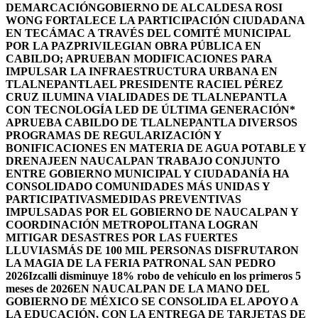
DEMARCACIÓN
GOBIERNO DE ALCALDESA ROSI
WONG FORTALECE LA PARTICIPACIÓN CIUDADANA
EN TECÁMAC A TRAVÉS DEL COMITÉ MUNICIPAL
POR LA PAZ
PRIVILEGIAN OBRA PÚBLICA EN
CABILDO; APRUEBAN MODIFICACIONES PARA
IMPULSAR LA INFRAESTRUCTURA URBANA EN
TLALNEPANTLA
EL PRESIDENTE RACIEL PÉREZ
CRUZ ILUMINA VIALIDADES DE TLALNEPANTLA
CON TECNOLOGÍA LED DE ÚLTIMA GENERACIÓN*
APRUEBA CABILDO DE TLALNEPANTLA DIVERSOS
PROGRAMAS DE REGULARIZACIÓN Y
BONIFICACIONES EN MATERIA DE AGUA POTABLE Y
DRENAJE
EN NAUCALPAN TRABAJO CONJUNTO
ENTRE GOBIERNO MUNICIPAL Y CIUDADANÍA HA
CONSOLIDADO COMUNIDADES MÁS UNIDAS Y
PARTICIPATIVAS
MEDIDAS PREVENTIVAS
IMPULSADAS POR EL GOBIERNO DE NAUCALPAN Y
COORDINACIÓN METROPOLITANA LOGRAN
MITIGAR DESASTRES POR LAS FUERTES
LLUVIAS
MÁS DE 100 MIL PERSONAS DISFRUTARON
LA MAGIA DE LA FERIA PATRONAL SAN PEDRO
2026
Izcalli disminuye 18% robo de vehículo en los primeros 5
meses de 2026
EN NAUCALPAN DE LA MANO DEL
GOBIERNO DE MÉXICO SE CONSOLIDA EL APOYO A
LA EDUCACIÓN, CON LA ENTREGA DE TARJETAS DE