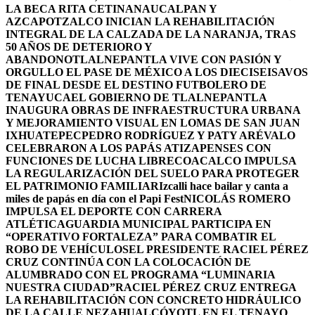
LA BECA RITA CETINA
NAUCALPAN Y
AZCAPOTZALCO INICIAN LA REHABILITACIÓN
INTEGRAL DE LA CALZADA DE LA NARANJA, TRAS
50 AÑOS DE DETERIORO Y
ABANDONO
TLALNEPANTLA VIVE CON PASIÓN Y
ORGULLO EL PASE DE MÉXICO A LOS DIECISEISAVOS
DE FINAL DESDE EL DESTINO FUTBOLERO DE
TENAYUCA
EL GOBIERNO DE TLALNEPANTLA
INAUGURA OBRAS DE INFRAESTRUCTURA URBANA
Y MEJORAMIENTO VISUAL EN LOMAS DE SAN JUAN
IXHUATEPEC
PEDRO RODRÍGUEZ Y PATY ARÉVALO
CELEBRARON A LOS PAPÁS ATIZAPENSES CON
FUNCIONES DE LUCHA LIBRE
COACALCO IMPULSA
LA REGULARIZACIÓN DEL SUELO PARA PROTEGER
EL PATRIMONIO FAMILIAR
Izcalli hace bailar y canta a
miles de papás en día con el Papi Fest
NICOLÁS ROMERO
IMPULSA EL DEPORTE CON CARRERA
ATLÉTICA
GUARDIA MUNICIPAL PARTICIPA EN
“OPERATIVO FORTALEZA” PARA COMBATIR EL
ROBO DE VEHÍCULOS
EL PRESIDENTE RACIEL PÉREZ
CRUZ CONTINÚA CON LA COLOCACIÓN DE
ALUMBRADO CON EL PROGRAMA “LUMINARIA
NUESTRA CIUDAD”
RACIEL PÉREZ CRUZ ENTREGA
LA REHABILITACIÓN CON CONCRETO HIDRÁULICO
DE LA CALLE NEZAHUALCÓYOTL EN EL TENAYO