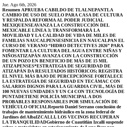
Saltar
Jue. Ago 6th, 2026
al
Resumen
APRUEBA CABILDO DE TLALNEPANTLA
contenido
CAMBIO DE USO DE SUELO PARA CASA DE CULTURA
Y RESPALDA REFORMA AL PODER JUDICIAL
MEXIQUENSE
AVANZA LA CONSTRUCCIÓN DEL
MEXICABLE LÍNEA 3; TRANSFORMARÁ LA
MOVILIDAD Y LA CALIDAD DE VIDA DE MILES DE
FAMILIAS NAUCALPENSES
INICIA EN NAUCALPAN EL
CURSO DE VERANO “HIDRO DETECTIVES 2026” PARA
FOMENTAR LA CULTURA DEL AGUA ENTRE NIÑAS Y
NIÑOS
ATIZAPÁN AVANZA CON LA CONSTRUCCIÓN
DE UN POZO EN BENEFICIO DE MÁS DE 15 MIL
ATIZAPENSES
*ESTRATEGIA DE SEGURIDAD DE
ATIZAPÁN DA RESULTADOS HISTÓRICOS; REGISTRA
EL NIVEL MÁS BAJO DE PERCEPCIÓN
SE FORTALECE
LA ESTRATEGIA DE SEGURIDAD EN TECÁMAC CON
SALARIOS DIGNOS PARA LA GUARDIA CIVIL, MÁS DE
100 NUEVAS UNIDADES Y UN C4 CON TECNOLOGÍA DE
PUNTA
DETIENE POLICÍA MUNICIPAL A DOS
PROBABLES RESPONSABLES POR SIMULACIÓN DE
VEHÍCULO OFICIAL
Reportó Daniel Serrano conclusión de
trabajos de mantenimiento hidráulico en la zona federal de
Jardines del Alba
IZCALLI, LOS VECINOS RECUPERAN
LA TRANQUILIDAD
Gobierno de Cuautitlán Izcalli suspende