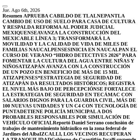
Jue. Ago 6th, 2026
Resumen
APRUEBA CABILDO DE TLALNEPANTLA
CAMBIO DE USO DE SUELO PARA CASA DE CULTURA
Y RESPALDA REFORMA AL PODER JUDICIAL
MEXIQUENSE
AVANZA LA CONSTRUCCIÓN DEL
MEXICABLE LÍNEA 3; TRANSFORMARÁ LA
MOVILIDAD Y LA CALIDAD DE VIDA DE MILES DE
FAMILIAS NAUCALPENSES
INICIA EN NAUCALPAN EL
CURSO DE VERANO “HIDRO DETECTIVES 2026” PARA
FOMENTAR LA CULTURA DEL AGUA ENTRE NIÑAS Y
NIÑOS
ATIZAPÁN AVANZA CON LA CONSTRUCCIÓN
DE UN POZO EN BENEFICIO DE MÁS DE 15 MIL
ATIZAPENSES
*ESTRATEGIA DE SEGURIDAD DE
ATIZAPÁN DA RESULTADOS HISTÓRICOS; REGISTRA
EL NIVEL MÁS BAJO DE PERCEPCIÓN
SE FORTALECE
LA ESTRATEGIA DE SEGURIDAD EN TECÁMAC CON
SALARIOS DIGNOS PARA LA GUARDIA CIVIL, MÁS DE
100 NUEVAS UNIDADES Y UN C4 CON TECNOLOGÍA DE
PUNTA
DETIENE POLICÍA MUNICIPAL A DOS
PROBABLES RESPONSABLES POR SIMULACIÓN DE
VEHÍCULO OFICIAL
Reportó Daniel Serrano conclusión de
trabajos de mantenimiento hidráulico en la zona federal de
Jardines del Alba
IZCALLI, LOS VECINOS RECUPERAN
LA TRANQUILIDAD
Gobierno de Cuautitlán Izcalli suspende