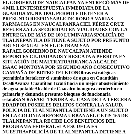
EL GOBIERNO DE NAUCALPAN YA ENTREGÓ MÁS DE
4 MIL LENTES
RESPUESTA INMEDIATA DE LA
GUARDIA MUNICIPAL PERMITE DETENER A
PRESUNTO RESPONSABLE DE ROBO A VARIAS
FARMACIAS EN NAUCALPAN
RACIEL PÉREZ CRUZ
REFUERZA LA SEGURIDAD EN VIALIDADES CON LA
ENTREGA DE MÁS DE 100 LUMINARIAS
POLICÍA DE
TLALNEPANTLA DETIENE A SUJETO POR PRESUNTO
ABUSO SEXUAL EN EL CETRAM SAN
RAFAEL
GOBIERNO DE NAUCALPAN ATIENDE
REPORTES CIUDADANOS Y RESCATA A PERRITA EN
SITUACIÓN DE MALTRATO
ARRANCA ALCALDE
ISAAC MONTOYA POR SEGUNDO AÑO CONSECUTIVO
CAMPAÑA DE BOTEO TELETÓN
Obras estratégicas
permitirán fortalecer el suministro de agua en Cuautitlán
Izcalli
Avanza Cuautitlán Izcalli hacia un mejor abastecimiento
de agua potable
Alcalde de Coacalco inaugura arcotecho en
primaria y denuncia presunto bloqueo de funcionaria
estatal
SAN RAFAEL TENDRÁ SU CASA DE LA TERCERA
EDAD
POR POSIBLES DELITOS CONTRA LA SALUD,
POLICÍA DE TLALNEPANTLA DETIENE A UN SUJETO
EN LA COLONIA REFORMA URBANA
EL CETIS 165 DE
TLALNEPANTLA RECIBE LOS BENEFICIOS DEL
PROGRAMA FEDERAL «LA ESCUELA ES
NUESTRA»
POLICÍA DE TLALNEPANTLA DETIENE A