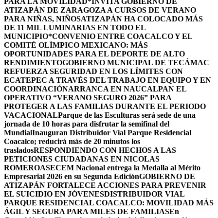
PARA LA MOVILIDAD
*INVITA GOBIERNO DE
ATIZAPÁN DE ZARAGOZA A CURSOS DE VERANO
PARA NIÑAS, NIÑOS
ATIZAPÁN HA COLOCADO MÁS
DE 11 MIL LUMINARIAS EN TODO EL
MUNICIPIO*
CONVENIO ENTRE COACALCO Y EL
COMITÉ OLÍMPICO MEXICANO: MÁS
OPORTUNIDADES PARA EL DEPORTE DE ALTO
RENDIMIENTO
GOBIERNO MUNICIPAL DE TECÁMAC
REFUERZA SEGURIDAD EN LOS LÍMITES CON
ECATEPEC A TRAVÉS DEL TRABAJO EN EQUIPO Y EN
COORDINACIÓN
ARRANCA EN NAUCALPAN EL
OPERATIVO “VERANO SEGURO 2026” PARA
PROTEGER A LAS FAMILIAS DURANTE EL PERIODO
VACACIONAL
Parque de las Esculturas será sede de una
jornada de 10 horas para disfrutar la semifinal del
Mundial
Inauguran Distribuidor Vial Parque Residencial
Coacalco; reducirá más de 20 minutos los
traslados
RESPONDIENDO CON HECHOS A LAS
PETICIONES CIUDADANAS EN NICOLAS
ROMERO
ASECEM Nacional entrega la Medalla al Mérito
Empresarial 2026 en su Segunda Edición
GOBIERNO DE
ATIZAPÁN FORTALECE ACCIONES PARA PREVENIR
EL SUICIDIO EN JÓVENES
DISTRIBUIDOR VIAL
PARQUE RESIDENCIAL COACALCO: MOVILIDAD MÁS
ÁGIL Y SEGURA PARA MILES DE FAMILIAS
En