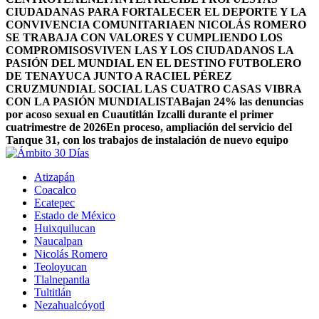
CIUDADANAS PARA FORTALECER EL DEPORTE Y LA
CONVIVENCIA COMUNITARIA
EN NICOLÁS ROMERO
SE TRABAJA CON VALORES Y CUMPLIENDO LOS
COMPROMISOS
VIVEN LAS Y LOS CIUDADANOS LA
PASIÓN DEL MUNDIAL EN EL DESTINO FUTBOLERO
DE TENAYUCA JUNTO A RACIEL PÉREZ
CRUZ
MUNDIAL SOCIAL LAS CUATRO CASAS VIBRA
CON LA PASIÓN MUNDIALISTA
Bajan 24% las denuncias
por acoso sexual en Cuautitlán Izcalli durante el primer
cuatrimestre de 2026
En proceso, ampliación del servicio del
Tanque 31, con los trabajos de instalación de nuevo equipo
Atizapán
Coacalco
Ecatepec
Estado de México
Huixquilucan
Naucalpan
Nicolás Romero
Teoloyucan
Tlalnepantla
Tultitlán
Nezahualcóyotl