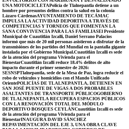
ENVOLTORIOS CON MARIHUANA Y DESVALIJANDO
UNA MOTOCICLETA
Policía de Tlalnepantla detiene a un
hombre por presuntos delitos contra la salud en la colonia
Lázaro Cárdenas
AYUNTAMIENTO DE TECÁMAC
IMPULSA LA ACTIVIDAD DEPORTIVA A TRAVÉS DE
COMPETENCIAS Y TORNEOS QUE FOMENTAN LA
SANA CONVIVENCIA PARA LAS FAMILIAS
El Presidente
Municipal de Cuautitlán Izcalli, Daniel Serrano Palacios
informó que más de 20 mil personas asistieron a disfrutar de la
transmisiónes de los partidos del Mundial en la pantalla gigante
instalada por el Gobierno Municipal.
Cuautitlán Izcalli es sede
de la atención del programa Vivienda para el
Bienestar
Cuautitlán Izcalli reduce 18.4% delitos de alto
impacto durante el primer semestre de 2026:
SESNSP
Tlalnepantla, sede de la Mesa de Paz, logra reducir el
robo de vehículos y homicidios con el Mando Unificado
Oriente
POLICÍAS DE TLALNEPANTLA, ​DETIENEN EN
SAN JOSÉ PUENTE DE VIGAS A DOS PROBABLES
ASALTANTES DE TRANSPORTE PÚBLICO
GOBIERNO
DE TLALNEPANTLA RECUPERA ESPACIOS PÚBLICOS
CON LA RENOVACIÓN TOTAL DEL MÓDULO
DEPORTIVO BOSQUES CEYLÁN
Cuautitlán Izcalli es sede
de la atención del programa Vivienda para el
Bienestar
INAUGURA DAVID SÁNCHEZ
REPAVIMENTACIÓN DEL EJE 3, UNA OBRA CLAVE