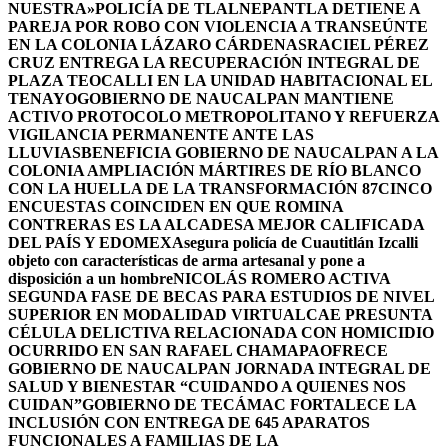
NUESTRA»
POLICÍA DE TLALNEPANTLA DETIENE A
PAREJA POR ROBO CON VIOLENCIA A TRANSEÚNTE
EN LA COLONIA LÁZARO CÁRDENAS
RACIEL PÉREZ
CRUZ ENTREGA LA RECUPERACIÓN INTEGRAL DE
PLAZA TEOCALLI EN LA UNIDAD HABITACIONAL EL
TENAYO
GOBIERNO DE NAUCALPAN MANTIENE
ACTIVO PROTOCOLO METROPOLITANO Y REFUERZA
VIGILANCIA PERMANENTE ANTE LAS
LLUVIAS
BENEFICIA GOBIERNO DE NAUCALPAN A LA
COLONIA AMPLIACIÓN MÁRTIRES DE RÍO BLANCO
CON LA HUELLA DE LA TRANSFORMACIÓN 87
CINCO
ENCUESTAS COINCIDEN EN QUE ROMINA
CONTRERAS ES LA ALCADESA MEJOR CALIFICADA
DEL PAÍS Y EDOMEX
Asegura policía de Cuautitlán Izcalli
objeto con características de arma artesanal y pone a
disposición a un hombre
NICOLÁS ROMERO ACTIVA
SEGUNDA FASE DE BECAS PARA ESTUDIOS DE NIVEL
SUPERIOR EN MODALIDAD VIRTUAL
CAE PRESUNTA
CÉLULA DELICTIVA RELACIONADA CON HOMICIDIO
OCURRIDO EN SAN RAFAEL CHAMAPA
OFRECE
GOBIERNO DE NAUCALPAN JORNADA INTEGRAL DE
SALUD Y BIENESTAR “CUIDANDO A QUIENES NOS
CUIDAN”
GOBIERNO DE TECÁMAC FORTALECE LA
INCLUSIÓN CON ENTREGA DE 645 APARATOS
FUNCIONALES A FAMILIAS DE LA