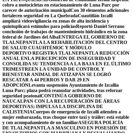
cobro a motocicletas en estacionamiento de Luna Parc por
carecer de autorización municipal
Con 30 elementos adicionales
fortalecen seguridad en La Quebrada
Cuautitlán Izcalli
ampliará videovigilancia en zonas de alta incidencia y
quintuplicará estímulos para policías
Reportó Daniel Serrano
conclusión de trabajos de mantenimiento hidráulico en la zona
federal de Jardines del Alba
ENTREGA EL GOBIERNO DE
TLALNEPANTLA LA REHABILITACIÓN DEL CENTRO
DE SALUD CUAUHTÉMOC Y MÓDULO
DEPORTIVO
REGISTRA TLALNEPANTLA REDUCCIÓN
ANUAL ENLA PERCEPCIÓN DE INSEGURIDAD Y
CONSOLIDA SU TENDENCIA A LA BAJA EN EL ÚLTIMO
TRIMESTRE
EN LA UNIDAD DE CONTROL Y
BIENESTAR ANIMAL DE ATIZAPÁN SE LOGRÓ
RESCATAR A 44 PERROS Y DAR 29 EN
ADOPCIÓN
Levanta suspensión Ayuntamiento de Izcallia
Luna Parc; plaza podrá reanudar actividades, tras reforzar
seguridad peatonal
CONTINÚA GOBIERNO DE
NAUCALPAN CON LA RECUPERACIÓN DE ÁREAS
DEPORTIVAS; IMPULSA LA DISCIPLINA DE
CALISTENIA
Cuerpos de emergencia de Izcalli atienden a
mujer embarazada, tras choque entre taxi y tráiler: está estable
y con acompañamiento de un familiar
ASEGURA POLICÍA
DE TLALNEPANTLA A MASCULINO EN POSESIÓN DE