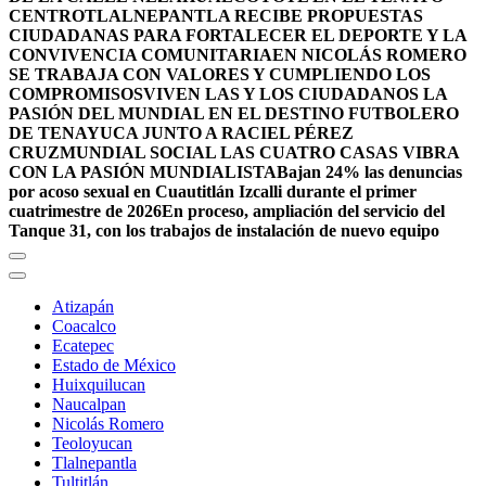
CENTRO
TLALNEPANTLA RECIBE PROPUESTAS
CIUDADANAS PARA FORTALECER EL DEPORTE Y LA
CONVIVENCIA COMUNITARIA
EN NICOLÁS ROMERO
SE TRABAJA CON VALORES Y CUMPLIENDO LOS
COMPROMISOS
VIVEN LAS Y LOS CIUDADANOS LA
PASIÓN DEL MUNDIAL EN EL DESTINO FUTBOLERO
DE TENAYUCA JUNTO A RACIEL PÉREZ
CRUZ
MUNDIAL SOCIAL LAS CUATRO CASAS VIBRA
CON LA PASIÓN MUNDIALISTA
Bajan 24% las denuncias
por acoso sexual en Cuautitlán Izcalli durante el primer
cuatrimestre de 2026
En proceso, ampliación del servicio del
Tanque 31, con los trabajos de instalación de nuevo equipo
Atizapán
Coacalco
Ecatepec
Estado de México
Huixquilucan
Naucalpan
Nicolás Romero
Teoloyucan
Tlalnepantla
Tultitlán