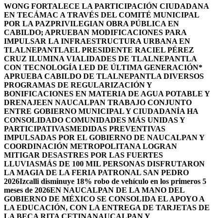
WONG FORTALECE LA PARTICIPACIÓN CIUDADANA
EN TECÁMAC A TRAVÉS DEL COMITÉ MUNICIPAL
POR LA PAZ
PRIVILEGIAN OBRA PÚBLICA EN
CABILDO; APRUEBAN MODIFICACIONES PARA
IMPULSAR LA INFRAESTRUCTURA URBANA EN
TLALNEPANTLA
EL PRESIDENTE RACIEL PÉREZ
CRUZ ILUMINA VIALIDADES DE TLALNEPANTLA
CON TECNOLOGÍA LED DE ÚLTIMA GENERACIÓN*
APRUEBA CABILDO DE TLALNEPANTLA DIVERSOS
PROGRAMAS DE REGULARIZACIÓN Y
BONIFICACIONES EN MATERIA DE AGUA POTABLE Y
DRENAJE
EN NAUCALPAN TRABAJO CONJUNTO
ENTRE GOBIERNO MUNICIPAL Y CIUDADANÍA HA
CONSOLIDADO COMUNIDADES MÁS UNIDAS Y
PARTICIPATIVAS
MEDIDAS PREVENTIVAS
IMPULSADAS POR EL GOBIERNO DE NAUCALPAN Y
COORDINACIÓN METROPOLITANA LOGRAN
MITIGAR DESASTRES POR LAS FUERTES
LLUVIAS
MÁS DE 100 MIL PERSONAS DISFRUTARON
LA MAGIA DE LA FERIA PATRONAL SAN PEDRO
2026
Izcalli disminuye 18% robo de vehículo en los primeros 5
meses de 2026
EN NAUCALPAN DE LA MANO DEL
GOBIERNO DE MÉXICO SE CONSOLIDA EL APOYO A
LA EDUCACIÓN, CON LA ENTREGA DE TARJETAS DE
LA BECA RITA CETINA
NAUCALPAN Y