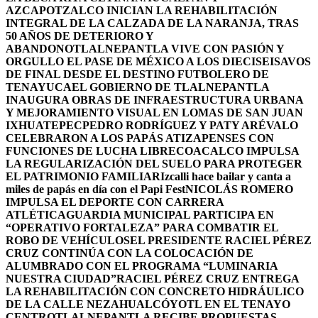
AZCAPOTZALCO INICIAN LA REHABILITACIÓN
INTEGRAL DE LA CALZADA DE LA NARANJA, TRAS
50 AÑOS DE DETERIORO Y
ABANDONO
TLALNEPANTLA VIVE CON PASIÓN Y
ORGULLO EL PASE DE MÉXICO A LOS DIECISEISAVOS
DE FINAL DESDE EL DESTINO FUTBOLERO DE
TENAYUCA
EL GOBIERNO DE TLALNEPANTLA
INAUGURA OBRAS DE INFRAESTRUCTURA URBANA
Y MEJORAMIENTO VISUAL EN LOMAS DE SAN JUAN
IXHUATEPEC
PEDRO RODRÍGUEZ Y PATY ARÉVALO
CELEBRARON A LOS PAPÁS ATIZAPENSES CON
FUNCIONES DE LUCHA LIBRE
COACALCO IMPULSA
LA REGULARIZACIÓN DEL SUELO PARA PROTEGER
EL PATRIMONIO FAMILIAR
Izcalli hace bailar y canta a
miles de papás en día con el Papi Fest
NICOLÁS ROMERO
IMPULSA EL DEPORTE CON CARRERA
ATLÉTICA
GUARDIA MUNICIPAL PARTICIPA EN
“OPERATIVO FORTALEZA” PARA COMBATIR EL
ROBO DE VEHÍCULOS
EL PRESIDENTE RACIEL PÉREZ
CRUZ CONTINÚA CON LA COLOCACIÓN DE
ALUMBRADO CON EL PROGRAMA “LUMINARIA
NUESTRA CIUDAD”
RACIEL PÉREZ CRUZ ENTREGA
LA REHABILITACIÓN CON CONCRETO HIDRÁULICO
DE LA CALLE NEZAHUALCÓYOTL EN EL TENAYO
CENTRO
TLALNEPANTLA RECIBE PROPUESTAS