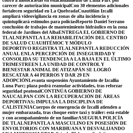
cobro a motocicletas en estacionamiento de Luna Parc por
carecer de autorización municipal
Con 30 elementos adicionales
fortalecen seguridad en La Quebrada
Cuautitlán Izcalli
ampliará videovigilancia en zonas de alta incidencia y
quintuplicará estímulos para policías
Reportó Daniel Serrano
conclusión de trabajos de mantenimiento hidráulico en la zona
federal de Jardines del Alba
ENTREGA EL GOBIERNO DE
TLALNEPANTLA LA REHABILITACIÓN DEL CENTRO
DE SALUD CUAUHTÉMOC Y MÓDULO
DEPORTIVO
REGISTRA TLALNEPANTLA REDUCCIÓN
ANUAL ENLA PERCEPCIÓN DE INSEGURIDAD Y
CONSOLIDA SU TENDENCIA A LA BAJA EN EL ÚLTIMO
TRIMESTRE
EN LA UNIDAD DE CONTROL Y
BIENESTAR ANIMAL DE ATIZAPÁN SE LOGRÓ
RESCATAR A 44 PERROS Y DAR 29 EN
ADOPCIÓN
Levanta suspensión Ayuntamiento de Izcallia
Luna Parc; plaza podrá reanudar actividades, tras reforzar
seguridad peatonal
CONTINÚA GOBIERNO DE
NAUCALPAN CON LA RECUPERACIÓN DE ÁREAS
DEPORTIVAS; IMPULSA LA DISCIPLINA DE
CALISTENIA
Cuerpos de emergencia de Izcalli atienden a
mujer embarazada, tras choque entre taxi y tráiler: está estable
y con acompañamiento de un familiar
ASEGURA POLICÍA
DE TLALNEPANTLA A MASCULINO EN POSESIÓN DE
ENVOLTORIOS CON MARIHUANA Y DESVALIJANDO