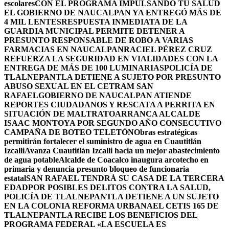
escolares
CON EL PROGRAMA IMPULSANDO TU SALUD
EL GOBIERNO DE NAUCALPAN YA ENTREGÓ MÁS DE
4 MIL LENTES
RESPUESTA INMEDIATA DE LA
GUARDIA MUNICIPAL PERMITE DETENER A
PRESUNTO RESPONSABLE DE ROBO A VARIAS
FARMACIAS EN NAUCALPAN
RACIEL PÉREZ CRUZ
REFUERZA LA SEGURIDAD EN VIALIDADES CON LA
ENTREGA DE MÁS DE 100 LUMINARIAS
POLICÍA DE
TLALNEPANTLA DETIENE A SUJETO POR PRESUNTO
ABUSO SEXUAL EN EL CETRAM SAN
RAFAEL
GOBIERNO DE NAUCALPAN ATIENDE
REPORTES CIUDADANOS Y RESCATA A PERRITA EN
SITUACIÓN DE MALTRATO
ARRANCA ALCALDE
ISAAC MONTOYA POR SEGUNDO AÑO CONSECUTIVO
CAMPAÑA DE BOTEO TELETÓN
Obras estratégicas
permitirán fortalecer el suministro de agua en Cuautitlán
Izcalli
Avanza Cuautitlán Izcalli hacia un mejor abastecimiento
de agua potable
Alcalde de Coacalco inaugura arcotecho en
primaria y denuncia presunto bloqueo de funcionaria
estatal
SAN RAFAEL TENDRÁ SU CASA DE LA TERCERA
EDAD
POR POSIBLES DELITOS CONTRA LA SALUD,
POLICÍA DE TLALNEPANTLA DETIENE A UN SUJETO
EN LA COLONIA REFORMA URBANA
EL CETIS 165 DE
TLALNEPANTLA RECIBE LOS BENEFICIOS DEL
PROGRAMA FEDERAL «LA ESCUELA ES