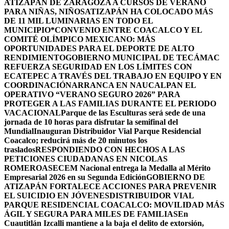
ATIZAPÁN DE ZARAGOZA A CURSOS DE VERANO
PARA NIÑAS, NIÑOS
ATIZAPÁN HA COLOCADO MÁS
DE 11 MIL LUMINARIAS EN TODO EL
MUNICIPIO*
CONVENIO ENTRE COACALCO Y EL
COMITÉ OLÍMPICO MEXICANO: MÁS
OPORTUNIDADES PARA EL DEPORTE DE ALTO
RENDIMIENTO
GOBIERNO MUNICIPAL DE TECÁMAC
REFUERZA SEGURIDAD EN LOS LÍMITES CON
ECATEPEC A TRAVÉS DEL TRABAJO EN EQUIPO Y EN
COORDINACIÓN
ARRANCA EN NAUCALPAN EL
OPERATIVO “VERANO SEGURO 2026” PARA
PROTEGER A LAS FAMILIAS DURANTE EL PERIODO
VACACIONAL
Parque de las Esculturas será sede de una
jornada de 10 horas para disfrutar la semifinal del
Mundial
Inauguran Distribuidor Vial Parque Residencial
Coacalco; reducirá más de 20 minutos los
traslados
RESPONDIENDO CON HECHOS A LAS
PETICIONES CIUDADANAS EN NICOLAS
ROMERO
ASECEM Nacional entrega la Medalla al Mérito
Empresarial 2026 en su Segunda Edición
GOBIERNO DE
ATIZAPÁN FORTALECE ACCIONES PARA PREVENIR
EL SUICIDIO EN JÓVENES
DISTRIBUIDOR VIAL
PARQUE RESIDENCIAL COACALCO: MOVILIDAD MÁS
ÁGIL Y SEGURA PARA MILES DE FAMILIAS
En
Cuautitlán Izcalli mantiene a la baja el delito de extorsión,