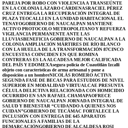
PAREJA POR ROBO CON VIOLENCIA A TRANSEÚNTE
EN LA COLONIA LÁZARO CÁRDENAS
RACIEL PÉREZ
CRUZ ENTREGA LA RECUPERACIÓN INTEGRAL DE
PLAZA TEOCALLI EN LA UNIDAD HABITACIONAL EL
TENAYO
GOBIERNO DE NAUCALPAN MANTIENE
ACTIVO PROTOCOLO METROPOLITANO Y REFUERZA
VIGILANCIA PERMANENTE ANTE LAS
LLUVIAS
BENEFICIA GOBIERNO DE NAUCALPAN A LA
COLONIA AMPLIACIÓN MÁRTIRES DE RÍO BLANCO
CON LA HUELLA DE LA TRANSFORMACIÓN 87
CINCO
ENCUESTAS COINCIDEN EN QUE ROMINA
CONTRERAS ES LA ALCADESA MEJOR CALIFICADA
DEL PAÍS Y EDOMEX
Asegura policía de Cuautitlán Izcalli
objeto con características de arma artesanal y pone a
disposición a un hombre
NICOLÁS ROMERO ACTIVA
SEGUNDA FASE DE BECAS PARA ESTUDIOS DE NIVEL
SUPERIOR EN MODALIDAD VIRTUAL
CAE PRESUNTA
CÉLULA DELICTIVA RELACIONADA CON HOMICIDIO
OCURRIDO EN SAN RAFAEL CHAMAPA
OFRECE
GOBIERNO DE NAUCALPAN JORNADA INTEGRAL DE
SALUD Y BIENESTAR “CUIDANDO A QUIENES NOS
CUIDAN”
GOBIERNO DE TECÁMAC FORTALECE LA
INCLUSIÓN CON ENTREGA DE 645 APARATOS
FUNCIONALES A FAMILIAS DE LA
DEMARCACIÓN
GOBIERNO DE ALCALDESA ROSI