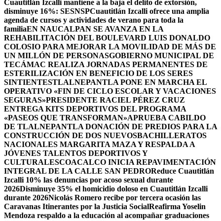
Cuautitlán Izcalli mantiene a la baja el delito de extorsión,
disminuye 16%: SESNSP
Cuautitlán Izcalli ofrece una amplia
agenda de cursos y actividades de verano para toda la
familia
EN NAUCALPAN SE AVANZA EN LA
REHABILITACIÓN DEL BOULEVARD LUIS DONALDO
COLOSIO PARA MEJORAR LA MOVILIDAD DE MÁS DE
UN MILLÓN DE PERSONAS
GOBIERNO MUNICIPAL DE
TECÁMAC REALIZA JORNADAS PERMANENTES DE
ESTERILIZACIÓN EN BENEFICIO DE LOS SERES
SINTIENTES
TLALNEPANTLA PONE EN MARCHA EL
OPERATIVO «FIN DE CICLO ESCOLAR Y VACACIONES
SEGURAS»
PRESIDENTE RACIEL PÉREZ CRUZ
ENTREGA KITS DEPORTIVOS DEL PROGRAMA
«PASEOS QUE TRANSFORMAN»
APRUEBA CABILDO
DE TLALNEPANTLA DONACIÓN DE PREDIOS PARA LA
CONSTRUCCIÓN DE DOS NUEVOSBACHILLERATOS
NACIONALES MARGARITA MAZA Y RESPALDA A
JÓVENES TALENTOS DEPORTIVOS Y
CULTURALES
COACALCO INICIA REPAVIMENTACIÓN
INTEGRAL DE LA CALLE SAN PEDRO
Reduce Cuautitlán
Izcalli 10% las denuncias por acoso sexual durante
2026
Disminuye 35% el homicidio doloso en Cuautitlán Izcalli
durante 2026
Nicolás Romero recibe por tercera ocasión las
Caravanas Itinerantes por la Justicia Social
Reafirma Yoselin
Mendoza respaldo a la educación al acompañar graduaciones