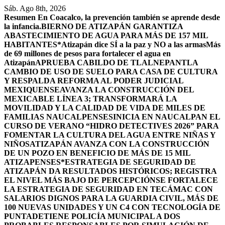
Saltar
Sáb. Ago 8th, 2026
al
Resumen
En Coacalco, la prevención también se aprende desde
contenido
la infancia.
BIERNO DE ATIZAPÁN GARANTIZA
ABASTECIMIENTO DE AGUA PARA MÁS DE 157 MIL
HABITANTES*
Atizapán dice SÍ a la paz y NO a las armas
Más
de 69 millones de pesos para fortalecer el agua en
Atizapán
APRUEBA CABILDO DE TLALNEPANTLA
CAMBIO DE USO DE SUELO PARA CASA DE CULTURA
Y RESPALDA REFORMA AL PODER JUDICIAL
MEXIQUENSE
AVANZA LA CONSTRUCCIÓN DEL
MEXICABLE LÍNEA 3; TRANSFORMARÁ LA
MOVILIDAD Y LA CALIDAD DE VIDA DE MILES DE
FAMILIAS NAUCALPENSES
INICIA EN NAUCALPAN EL
CURSO DE VERANO “HIDRO DETECTIVES 2026” PARA
FOMENTAR LA CULTURA DEL AGUA ENTRE NIÑAS Y
NIÑOS
ATIZAPÁN AVANZA CON LA CONSTRUCCIÓN
DE UN POZO EN BENEFICIO DE MÁS DE 15 MIL
ATIZAPENSES
*ESTRATEGIA DE SEGURIDAD DE
ATIZAPÁN DA RESULTADOS HISTÓRICOS; REGISTRA
EL NIVEL MÁS BAJO DE PERCEPCIÓN
SE FORTALECE
LA ESTRATEGIA DE SEGURIDAD EN TECÁMAC CON
SALARIOS DIGNOS PARA LA GUARDIA CIVIL, MÁS DE
100 NUEVAS UNIDADES Y UN C4 CON TECNOLOGÍA DE
PUNTA
DETIENE POLICÍA MUNICIPAL A DOS