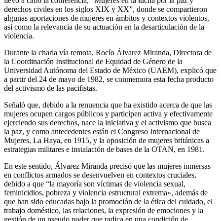
llevó a cabo la conferencia, “Mujeres en la lucha por la paz y
derechos civiles en los siglos XIX y XX”, donde se compartieron
algunas aportaciones de mujeres en ámbitos y contextos violentos,
así como la relevancia de su actuación en la desarticulación de la
violencia.
Durante la charla vía remota, Rocío Álvarez Miranda, Directora de
la Coordinación Institucional de Equidad de Género de la
Universidad Autónoma del Estado de México (UAEM), explicó que
a partir del 24 de mayo de 1982, se conmemora esta fecha producto
del activismo de las pacifistas.
Señaló que, debido a la renuencia que ha existido acerca de que las
mujeres ocupen cargos públicos y participen activa y efectivamente
ejerciendo sus derechos, nace la iniciativa y el activismo que busca
la paz, y como antecedentes están el Congreso Internacional de
Mujeres, La Haya, en 1915, y la oposición de mujeres británicas a
estrategias militares e instalación de bases de la OTAN, en 1981.
En este sentido, Álvarez Miranda precisó que las mujeres inmersas
en conflictos armados se desenvuelven en contextos cruciales,
debido a que “la mayoría son víctimas de violencia sexual,
feminicidios, pobreza y violencia estructural extrema», además de
que han sido educadas bajo la promoción de la ética del cuidado, el
trabajo doméstico, las relaciones, la expresión de emociones y la
gestión de un pseudo poder que radica en una condición de