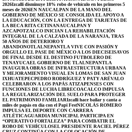
2026
Izcalli disminuye 18% robo de vehículo en los primeros 5
meses de 2026
EN NAUCALPAN DE LA MANO DEL
GOBIERNO DE MÉXICO SE CONSOLIDA EL APOYO A
LA EDUCACIÓN, CON LA ENTREGA DE TARJETAS DE
LA BECA RITA CETINA
NAUCALPAN Y
AZCAPOTZALCO INICIAN LA REHABILITACIÓN
INTEGRAL DE LA CALZADA DE LA NARANJA, TRAS
50 AÑOS DE DETERIORO Y
ABANDONO
TLALNEPANTLA VIVE CON PASIÓN Y
ORGULLO EL PASE DE MÉXICO A LOS DIECISEISAVOS
DE FINAL DESDE EL DESTINO FUTBOLERO DE
TENAYUCA
EL GOBIERNO DE TLALNEPANTLA
INAUGURA OBRAS DE INFRAESTRUCTURA URBANA
Y MEJORAMIENTO VISUAL EN LOMAS DE SAN JUAN
IXHUATEPEC
PEDRO RODRÍGUEZ Y PATY ARÉVALO
CELEBRARON A LOS PAPÁS ATIZAPENSES CON
FUNCIONES DE LUCHA LIBRE
COACALCO IMPULSA
LA REGULARIZACIÓN DEL SUELO PARA PROTEGER
EL PATRIMONIO FAMILIAR
Izcalli hace bailar y canta a
miles de papás en día con el Papi Fest
NICOLÁS ROMERO
IMPULSA EL DEPORTE CON CARRERA
ATLÉTICA
GUARDIA MUNICIPAL PARTICIPA EN
“OPERATIVO FORTALEZA” PARA COMBATIR EL
ROBO DE VEHÍCULOS
EL PRESIDENTE RACIEL PÉREZ
CRUZ CONTINÚA CON LA COLOCACIÓN DE