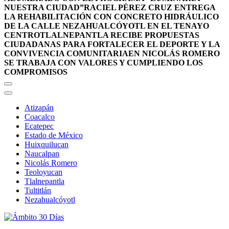
NUESTRA CIUDAD”
RACIEL PÉREZ CRUZ ENTREGA
LA REHABILITACIÓN CON CONCRETO HIDRÁULICO
DE LA CALLE NEZAHUALCÓYOTL EN EL TENAYO
CENTRO
TLALNEPANTLA RECIBE PROPUESTAS
CIUDADANAS PARA FORTALECER EL DEPORTE Y LA
CONVIVENCIA COMUNITARIA
EN NICOLÁS ROMERO
SE TRABAJA CON VALORES Y CUMPLIENDO LOS
COMPROMISOS
Atizapán
Coacalco
Ecatepec
Estado de México
Huixquilucan
Naucalpan
Nicolás Romero
Teoloyucan
Tlalnepantla
Tultitlán
Nezahualcóyotl