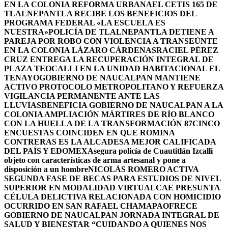
EN LA COLONIA REFORMA URBANA
EL CETIS 165 DE
TLALNEPANTLA RECIBE LOS BENEFICIOS DEL
PROGRAMA FEDERAL «LA ESCUELA ES
NUESTRA»
POLICÍA DE TLALNEPANTLA DETIENE A
PAREJA POR ROBO CON VIOLENCIA A TRANSEÚNTE
EN LA COLONIA LÁZARO CÁRDENAS
RACIEL PÉREZ
CRUZ ENTREGA LA RECUPERACIÓN INTEGRAL DE
PLAZA TEOCALLI EN LA UNIDAD HABITACIONAL EL
TENAYO
GOBIERNO DE NAUCALPAN MANTIENE
ACTIVO PROTOCOLO METROPOLITANO Y REFUERZA
VIGILANCIA PERMANENTE ANTE LAS
LLUVIAS
BENEFICIA GOBIERNO DE NAUCALPAN A LA
COLONIA AMPLIACIÓN MÁRTIRES DE RÍO BLANCO
CON LA HUELLA DE LA TRANSFORMACIÓN 87
CINCO
ENCUESTAS COINCIDEN EN QUE ROMINA
CONTRERAS ES LA ALCADESA MEJOR CALIFICADA
DEL PAÍS Y EDOMEX
Asegura policía de Cuautitlán Izcalli
objeto con características de arma artesanal y pone a
disposición a un hombre
NICOLÁS ROMERO ACTIVA
SEGUNDA FASE DE BECAS PARA ESTUDIOS DE NIVEL
SUPERIOR EN MODALIDAD VIRTUAL
CAE PRESUNTA
CÉLULA DELICTIVA RELACIONADA CON HOMICIDIO
OCURRIDO EN SAN RAFAEL CHAMAPA
OFRECE
GOBIERNO DE NAUCALPAN JORNADA INTEGRAL DE
SALUD Y BIENESTAR “CUIDANDO A QUIENES NOS