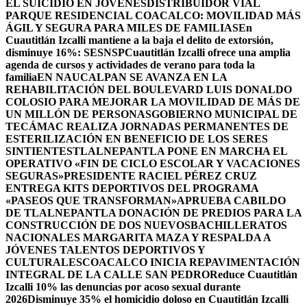
EL SUICIDIO EN JÓVENES
DISTRIBUIDOR VIAL
PARQUE RESIDENCIAL COACALCO: MOVILIDAD MÁS
ÁGIL Y SEGURA PARA MILES DE FAMILIAS
En
Cuautitlán Izcalli mantiene a la baja el delito de extorsión,
disminuye 16%: SESNSP
Cuautitlán Izcalli ofrece una amplia
agenda de cursos y actividades de verano para toda la
familia
EN NAUCALPAN SE AVANZA EN LA
REHABILITACIÓN DEL BOULEVARD LUIS DONALDO
COLOSIO PARA MEJORAR LA MOVILIDAD DE MÁS DE
UN MILLÓN DE PERSONAS
GOBIERNO MUNICIPAL DE
TECÁMAC REALIZA JORNADAS PERMANENTES DE
ESTERILIZACIÓN EN BENEFICIO DE LOS SERES
SINTIENTES
TLALNEPANTLA PONE EN MARCHA EL
OPERATIVO «FIN DE CICLO ESCOLAR Y VACACIONES
SEGURAS»
PRESIDENTE RACIEL PÉREZ CRUZ
ENTREGA KITS DEPORTIVOS DEL PROGRAMA
«PASEOS QUE TRANSFORMAN»
APRUEBA CABILDO
DE TLALNEPANTLA DONACIÓN DE PREDIOS PARA LA
CONSTRUCCIÓN DE DOS NUEVOSBACHILLERATOS
NACIONALES MARGARITA MAZA Y RESPALDA A
JÓVENES TALENTOS DEPORTIVOS Y
CULTURALES
COACALCO INICIA REPAVIMENTACIÓN
INTEGRAL DE LA CALLE SAN PEDRO
Reduce Cuautitlán
Izcalli 10% las denuncias por acoso sexual durante
2026
Disminuye 35% el homicidio doloso en Cuautitlán Izcalli