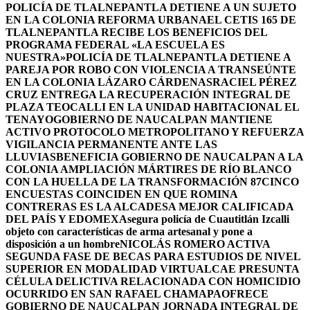
POLICÍA DE TLALNEPANTLA DETIENE A UN SUJETO
EN LA COLONIA REFORMA URBANA
EL CETIS 165 DE
TLALNEPANTLA RECIBE LOS BENEFICIOS DEL
PROGRAMA FEDERAL «LA ESCUELA ES
NUESTRA»
POLICÍA DE TLALNEPANTLA DETIENE A
PAREJA POR ROBO CON VIOLENCIA A TRANSEÚNTE
EN LA COLONIA LÁZARO CÁRDENAS
RACIEL PÉREZ
CRUZ ENTREGA LA RECUPERACIÓN INTEGRAL DE
PLAZA TEOCALLI EN LA UNIDAD HABITACIONAL EL
TENAYO
GOBIERNO DE NAUCALPAN MANTIENE
ACTIVO PROTOCOLO METROPOLITANO Y REFUERZA
VIGILANCIA PERMANENTE ANTE LAS
LLUVIAS
BENEFICIA GOBIERNO DE NAUCALPAN A LA
COLONIA AMPLIACIÓN MÁRTIRES DE RÍO BLANCO
CON LA HUELLA DE LA TRANSFORMACIÓN 87
CINCO
ENCUESTAS COINCIDEN EN QUE ROMINA
CONTRERAS ES LA ALCADESA MEJOR CALIFICADA
DEL PAÍS Y EDOMEX
Asegura policía de Cuautitlán Izcalli
objeto con características de arma artesanal y pone a
disposición a un hombre
NICOLÁS ROMERO ACTIVA
SEGUNDA FASE DE BECAS PARA ESTUDIOS DE NIVEL
SUPERIOR EN MODALIDAD VIRTUAL
CAE PRESUNTA
CÉLULA DELICTIVA RELACIONADA CON HOMICIDIO
OCURRIDO EN SAN RAFAEL CHAMAPA
OFRECE
GOBIERNO DE NAUCALPAN JORNADA INTEGRAL DE