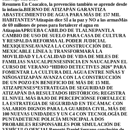
Resumen
En Coacalco, la prevención también se aprende desde
la infancia.
BIERNO DE ATIZAPÁN GARANTIZA
ABASTECIMIENTO DE AGUA PARA MÁS DE 157 MIL
HABITANTES*
Atizapán dice SÍ a la paz y NO a las armas
Más
de 69 millones de pesos para fortalecer el agua en
Atizapán
APRUEBA CABILDO DE TLALNEPANTLA
CAMBIO DE USO DE SUELO PARA CASA DE CULTURA
Y RESPALDA REFORMA AL PODER JUDICIAL
MEXIQUENSE
AVANZA LA CONSTRUCCIÓN DEL
MEXICABLE LÍNEA 3; TRANSFORMARÁ LA
MOVILIDAD Y LA CALIDAD DE VIDA DE MILES DE
FAMILIAS NAUCALPENSES
INICIA EN NAUCALPAN EL
CURSO DE VERANO “HIDRO DETECTIVES 2026” PARA
FOMENTAR LA CULTURA DEL AGUA ENTRE NIÑAS Y
NIÑOS
ATIZAPÁN AVANZA CON LA CONSTRUCCIÓN
DE UN POZO EN BENEFICIO DE MÁS DE 15 MIL
ATIZAPENSES
*ESTRATEGIA DE SEGURIDAD DE
ATIZAPÁN DA RESULTADOS HISTÓRICOS; REGISTRA
EL NIVEL MÁS BAJO DE PERCEPCIÓN
SE FORTALECE
LA ESTRATEGIA DE SEGURIDAD EN TECÁMAC CON
SALARIOS DIGNOS PARA LA GUARDIA CIVIL, MÁS DE
100 NUEVAS UNIDADES Y UN C4 CON TECNOLOGÍA DE
PUNTA
DETIENE POLICÍA MUNICIPAL A DOS
PROBABLES RESPONSABLES POR SIMULACIÓN DE
VEHÍCULO OFICIAL
Reportó Daniel Serrano conclusión de