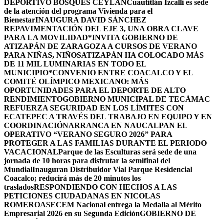
DEPORTIVO BOSQUES CEYLÁN
Cuautitlán Izcalli es sede
de la atención del programa Vivienda para el
Bienestar
INAUGURA DAVID SÁNCHEZ
REPAVIMENTACIÓN DEL EJE 3, UNA OBRA CLAVE
PARA LA MOVILIDAD
*INVITA GOBIERNO DE
ATIZAPÁN DE ZARAGOZA A CURSOS DE VERANO
PARA NIÑAS, NIÑOS
ATIZAPÁN HA COLOCADO MÁS
DE 11 MIL LUMINARIAS EN TODO EL
MUNICIPIO*
CONVENIO ENTRE COACALCO Y EL
COMITÉ OLÍMPICO MEXICANO: MÁS
OPORTUNIDADES PARA EL DEPORTE DE ALTO
RENDIMIENTO
GOBIERNO MUNICIPAL DE TECÁMAC
REFUERZA SEGURIDAD EN LOS LÍMITES CON
ECATEPEC A TRAVÉS DEL TRABAJO EN EQUIPO Y EN
COORDINACIÓN
ARRANCA EN NAUCALPAN EL
OPERATIVO “VERANO SEGURO 2026” PARA
PROTEGER A LAS FAMILIAS DURANTE EL PERIODO
VACACIONAL
Parque de las Esculturas será sede de una
jornada de 10 horas para disfrutar la semifinal del
Mundial
Inauguran Distribuidor Vial Parque Residencial
Coacalco; reducirá más de 20 minutos los
traslados
RESPONDIENDO CON HECHOS A LAS
PETICIONES CIUDADANAS EN NICOLAS
ROMERO
ASECEM Nacional entrega la Medalla al Mérito
Empresarial 2026 en su Segunda Edición
GOBIERNO DE