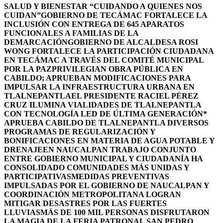
SALUD Y BIENESTAR “CUIDANDO A QUIENES NOS
CUIDAN”
GOBIERNO DE TECÁMAC FORTALECE LA
INCLUSIÓN CON ENTREGA DE 645 APARATOS
FUNCIONALES A FAMILIAS DE LA
DEMARCACIÓN
GOBIERNO DE ALCALDESA ROSI
WONG FORTALECE LA PARTICIPACIÓN CIUDADANA
EN TECÁMAC A TRAVÉS DEL COMITÉ MUNICIPAL
POR LA PAZ
PRIVILEGIAN OBRA PÚBLICA EN
CABILDO; APRUEBAN MODIFICACIONES PARA
IMPULSAR LA INFRAESTRUCTURA URBANA EN
TLALNEPANTLA
EL PRESIDENTE RACIEL PÉREZ
CRUZ ILUMINA VIALIDADES DE TLALNEPANTLA
CON TECNOLOGÍA LED DE ÚLTIMA GENERACIÓN*
APRUEBA CABILDO DE TLALNEPANTLA DIVERSOS
PROGRAMAS DE REGULARIZACIÓN Y
BONIFICACIONES EN MATERIA DE AGUA POTABLE Y
DRENAJE
EN NAUCALPAN TRABAJO CONJUNTO
ENTRE GOBIERNO MUNICIPAL Y CIUDADANÍA HA
CONSOLIDADO COMUNIDADES MÁS UNIDAS Y
PARTICIPATIVAS
MEDIDAS PREVENTIVAS
IMPULSADAS POR EL GOBIERNO DE NAUCALPAN Y
COORDINACIÓN METROPOLITANA LOGRAN
MITIGAR DESASTRES POR LAS FUERTES
LLUVIAS
MÁS DE 100 MIL PERSONAS DISFRUTARON
LA MAGIA DE LA FERIA PATRONAL SAN PEDRO