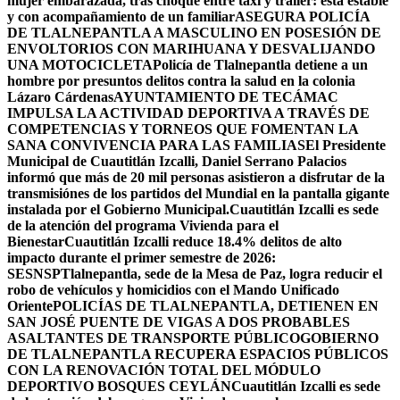
mujer embarazada, tras choque entre taxi y tráiler: está estable
y con acompañamiento de un familiar
ASEGURA POLICÍA
DE TLALNEPANTLA A MASCULINO EN POSESIÓN DE
ENVOLTORIOS CON MARIHUANA Y DESVALIJANDO
UNA MOTOCICLETA
Policía de Tlalnepantla detiene a un
hombre por presuntos delitos contra la salud en la colonia
Lázaro Cárdenas
AYUNTAMIENTO DE TECÁMAC
IMPULSA LA ACTIVIDAD DEPORTIVA A TRAVÉS DE
COMPETENCIAS Y TORNEOS QUE FOMENTAN LA
SANA CONVIVENCIA PARA LAS FAMILIAS
El Presidente
Municipal de Cuautitlán Izcalli, Daniel Serrano Palacios
informó que más de 20 mil personas asistieron a disfrutar de la
transmisiónes de los partidos del Mundial en la pantalla gigante
instalada por el Gobierno Municipal.
Cuautitlán Izcalli es sede
de la atención del programa Vivienda para el
Bienestar
Cuautitlán Izcalli reduce 18.4% delitos de alto
impacto durante el primer semestre de 2026:
SESNSP
Tlalnepantla, sede de la Mesa de Paz, logra reducir el
robo de vehículos y homicidios con el Mando Unificado
Oriente
POLICÍAS DE TLALNEPANTLA, ​DETIENEN EN
SAN JOSÉ PUENTE DE VIGAS A DOS PROBABLES
ASALTANTES DE TRANSPORTE PÚBLICO
GOBIERNO
DE TLALNEPANTLA RECUPERA ESPACIOS PÚBLICOS
CON LA RENOVACIÓN TOTAL DEL MÓDULO
DEPORTIVO BOSQUES CEYLÁN
Cuautitlán Izcalli es sede