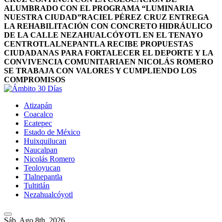
ALUMBRADO CON EL PROGRAMA “LUMINARIA
NUESTRA CIUDAD”
RACIEL PÉREZ CRUZ ENTREGA
LA REHABILITACIÓN CON CONCRETO HIDRÁULICO
DE LA CALLE NEZAHUALCÓYOTL EN EL TENAYO
CENTRO
TLALNEPANTLA RECIBE PROPUESTAS
CIUDADANAS PARA FORTALECER EL DEPORTE Y LA
CONVIVENCIA COMUNITARIA
EN NICOLÁS ROMERO
SE TRABAJA CON VALORES Y CUMPLIENDO LOS
COMPROMISOS
Atizapán
Coacalco
Ecatepec
Estado de México
Huixquilucan
Naucalpan
Nicolás Romero
Teoloyucan
Tlalnepantla
Tultitlán
Nezahualcóyotl
Sáb. Ago 8th, 2026