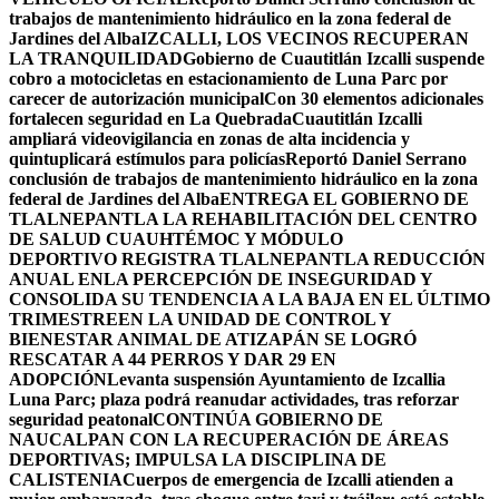
trabajos de mantenimiento hidráulico en la zona federal de
Jardines del Alba
IZCALLI, LOS VECINOS RECUPERAN
LA TRANQUILIDAD
Gobierno de Cuautitlán Izcalli suspende
cobro a motocicletas en estacionamiento de Luna Parc por
carecer de autorización municipal
Con 30 elementos adicionales
fortalecen seguridad en La Quebrada
Cuautitlán Izcalli
ampliará videovigilancia en zonas de alta incidencia y
quintuplicará estímulos para policías
Reportó Daniel Serrano
conclusión de trabajos de mantenimiento hidráulico en la zona
federal de Jardines del Alba
ENTREGA EL GOBIERNO DE
TLALNEPANTLA LA REHABILITACIÓN DEL CENTRO
DE SALUD CUAUHTÉMOC Y MÓDULO
DEPORTIVO
REGISTRA TLALNEPANTLA REDUCCIÓN
ANUAL ENLA PERCEPCIÓN DE INSEGURIDAD Y
CONSOLIDA SU TENDENCIA A LA BAJA EN EL ÚLTIMO
TRIMESTRE
EN LA UNIDAD DE CONTROL Y
BIENESTAR ANIMAL DE ATIZAPÁN SE LOGRÓ
RESCATAR A 44 PERROS Y DAR 29 EN
ADOPCIÓN
Levanta suspensión Ayuntamiento de Izcallia
Luna Parc; plaza podrá reanudar actividades, tras reforzar
seguridad peatonal
CONTINÚA GOBIERNO DE
NAUCALPAN CON LA RECUPERACIÓN DE ÁREAS
DEPORTIVAS; IMPULSA LA DISCIPLINA DE
CALISTENIA
Cuerpos de emergencia de Izcalli atienden a