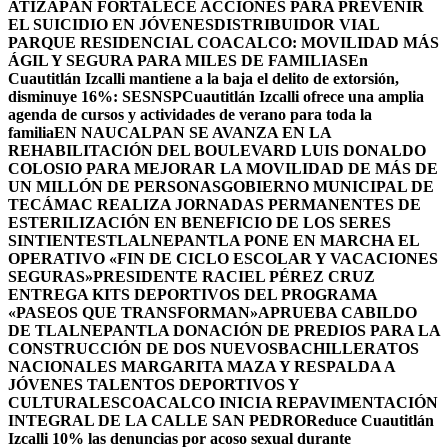
ATIZAPÁN FORTALECE ACCIONES PARA PREVENIR
EL SUICIDIO EN JÓVENES
DISTRIBUIDOR VIAL
PARQUE RESIDENCIAL COACALCO: MOVILIDAD MÁS
ÁGIL Y SEGURA PARA MILES DE FAMILIAS
En
Cuautitlán Izcalli mantiene a la baja el delito de extorsión,
disminuye 16%: SESNSP
Cuautitlán Izcalli ofrece una amplia
agenda de cursos y actividades de verano para toda la
familia
EN NAUCALPAN SE AVANZA EN LA
REHABILITACIÓN DEL BOULEVARD LUIS DONALDO
COLOSIO PARA MEJORAR LA MOVILIDAD DE MÁS DE
UN MILLÓN DE PERSONAS
GOBIERNO MUNICIPAL DE
TECÁMAC REALIZA JORNADAS PERMANENTES DE
ESTERILIZACIÓN EN BENEFICIO DE LOS SERES
SINTIENTES
TLALNEPANTLA PONE EN MARCHA EL
OPERATIVO «FIN DE CICLO ESCOLAR Y VACACIONES
SEGURAS»
PRESIDENTE RACIEL PÉREZ CRUZ
ENTREGA KITS DEPORTIVOS DEL PROGRAMA
«PASEOS QUE TRANSFORMAN»
APRUEBA CABILDO
DE TLALNEPANTLA DONACIÓN DE PREDIOS PARA LA
CONSTRUCCIÓN DE DOS NUEVOSBACHILLERATOS
NACIONALES MARGARITA MAZA Y RESPALDA A
JÓVENES TALENTOS DEPORTIVOS Y
CULTURALES
COACALCO INICIA REPAVIMENTACIÓN
INTEGRAL DE LA CALLE SAN PEDRO
Reduce Cuautitlán
Izcalli 10% las denuncias por acoso sexual durante