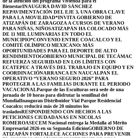
de la atención del programa Vivienda para el
Bienestar
INAUGURA DAVID SÁNCHEZ
REPAVIMENTACIÓN DEL EJE 3, UNA OBRA CLAVE
PARA LA MOVILIDAD
*INVITA GOBIERNO DE
ATIZAPÁN DE ZARAGOZA A CURSOS DE VERANO
PARA NIÑAS, NIÑOS
ATIZAPÁN HA COLOCADO MÁS
DE 11 MIL LUMINARIAS EN TODO EL
MUNICIPIO*
CONVENIO ENTRE COACALCO Y EL
COMITÉ OLÍMPICO MEXICANO: MÁS
OPORTUNIDADES PARA EL DEPORTE DE ALTO
RENDIMIENTO
GOBIERNO MUNICIPAL DE TECÁMAC
REFUERZA SEGURIDAD EN LOS LÍMITES CON
ECATEPEC A TRAVÉS DEL TRABAJO EN EQUIPO Y EN
COORDINACIÓN
ARRANCA EN NAUCALPAN EL
OPERATIVO “VERANO SEGURO 2026” PARA
PROTEGER A LAS FAMILIAS DURANTE EL PERIODO
VACACIONAL
Parque de las Esculturas será sede de una
jornada de 10 horas para disfrutar la semifinal del
Mundial
Inauguran Distribuidor Vial Parque Residencial
Coacalco; reducirá más de 20 minutos los
traslados
RESPONDIENDO CON HECHOS A LAS
PETICIONES CIUDADANAS EN NICOLAS
ROMERO
ASECEM Nacional entrega la Medalla al Mérito
Empresarial 2026 en su Segunda Edición
GOBIERNO DE
ATIZAPÁN FORTALECE ACCIONES PARA PREVENIR