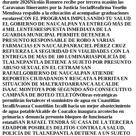
durante 2026
Nicolás Romero recibe por tercera ocasión las
Caravanas Itinerantes por la Justicia Social
Reafirma Yoselin
Mendoza respaldo a la educación al acompañar graduaciones
escolares
CON EL PROGRAMA IMPULSANDO TU SALUD
EL GOBIERNO DE NAUCALPAN YA ENTREGÓ MÁS DE
4 MIL LENTES
RESPUESTA INMEDIATA DE LA
GUARDIA MUNICIPAL PERMITE DETENER A
PRESUNTO RESPONSABLE DE ROBO A VARIAS
FARMACIAS EN NAUCALPAN
RACIEL PÉREZ CRUZ
REFUERZA LA SEGURIDAD EN VIALIDADES CON LA
ENTREGA DE MÁS DE 100 LUMINARIAS
POLICÍA DE
TLALNEPANTLA DETIENE A SUJETO POR PRESUNTO
ABUSO SEXUAL EN EL CETRAM SAN
RAFAEL
GOBIERNO DE NAUCALPAN ATIENDE
REPORTES CIUDADANOS Y RESCATA A PERRITA EN
SITUACIÓN DE MALTRATO
ARRANCA ALCALDE
ISAAC MONTOYA POR SEGUNDO AÑO CONSECUTIVO
CAMPAÑA DE BOTEO TELETÓN
Obras estratégicas
permitirán fortalecer el suministro de agua en Cuautitlán
Izcalli
Avanza Cuautitlán Izcalli hacia un mejor abastecimiento
de agua potable
Alcalde de Coacalco inaugura arcotecho en
primaria y denuncia presunto bloqueo de funcionaria
estatal
SAN RAFAEL TENDRÁ SU CASA DE LA TERCERA
EDAD
POR POSIBLES DELITOS CONTRA LA SALUD,
POLICÍA DE TLALNEPANTLA DETIENE A UN SUJETO