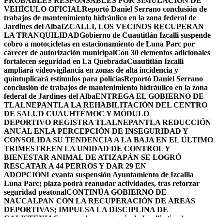
PROBABLES RESPONSABLES POR SIMULACIÓN DE
VEHÍCULO OFICIAL
Reportó Daniel Serrano conclusión de
trabajos de mantenimiento hidráulico en la zona federal de
Jardines del Alba
IZCALLI, LOS VECINOS RECUPERAN
LA TRANQUILIDAD
Gobierno de Cuautitlán Izcalli suspende
cobro a motocicletas en estacionamiento de Luna Parc por
carecer de autorización municipal
Con 30 elementos adicionales
fortalecen seguridad en La Quebrada
Cuautitlán Izcalli
ampliará videovigilancia en zonas de alta incidencia y
quintuplicará estímulos para policías
Reportó Daniel Serrano
conclusión de trabajos de mantenimiento hidráulico en la zona
federal de Jardines del Alba
ENTREGA EL GOBIERNO DE
TLALNEPANTLA LA REHABILITACIÓN DEL CENTRO
DE SALUD CUAUHTÉMOC Y MÓDULO
DEPORTIVO
REGISTRA TLALNEPANTLA REDUCCIÓN
ANUAL ENLA PERCEPCIÓN DE INSEGURIDAD Y
CONSOLIDA SU TENDENCIA A LA BAJA EN EL ÚLTIMO
TRIMESTRE
EN LA UNIDAD DE CONTROL Y
BIENESTAR ANIMAL DE ATIZAPÁN SE LOGRÓ
RESCATAR A 44 PERROS Y DAR 29 EN
ADOPCIÓN
Levanta suspensión Ayuntamiento de Izcallia
Luna Parc; plaza podrá reanudar actividades, tras reforzar
seguridad peatonal
CONTINÚA GOBIERNO DE
NAUCALPAN CON LA RECUPERACIÓN DE ÁREAS
DEPORTIVAS; IMPULSA LA DISCIPLINA DE