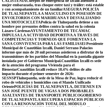
CALISTENIA
Cuerpos de emergencia de Izcalli atienden a
mujer embarazada, tras choque entre taxi y tráiler: está estable
y con acompañamiento de un familiar
ASEGURA POLICÍA
DE TLALNEPANTLA A MASCULINO EN POSESIÓN DE
ENVOLTORIOS CON MARIHUANA Y DESVALIJANDO
UNA MOTOCICLETA
Policía de Tlalnepantla detiene a un
hombre por presuntos delitos contra la salud en la colonia
Lázaro Cárdenas
AYUNTAMIENTO DE TECÁMAC
IMPULSA LA ACTIVIDAD DEPORTIVA A TRAVÉS DE
COMPETENCIAS Y TORNEOS QUE FOMENTAN LA
SANA CONVIVENCIA PARA LAS FAMILIAS
El Presidente
Municipal de Cuautitlán Izcalli, Daniel Serrano Palacios
informó que más de 20 mil personas asistieron a disfrutar de la
transmisiónes de los partidos del Mundial en la pantalla gigante
instalada por el Gobierno Municipal.
Cuautitlán Izcalli es sede
de la atención del programa Vivienda para el
Bienestar
Cuautitlán Izcalli reduce 18.4% delitos de alto
impacto durante el primer semestre de 2026:
SESNSP
Tlalnepantla, sede de la Mesa de Paz, logra reducir el
robo de vehículos y homicidios con el Mando Unificado
Oriente
POLICÍAS DE TLALNEPANTLA, ​DETIENEN EN
SAN JOSÉ PUENTE DE VIGAS A DOS PROBABLES
ASALTANTES DE TRANSPORTE PÚBLICO
GOBIERNO
DE TLALNEPANTLA RECUPERA ESPACIOS PÚBLICOS
CON LA RENOVACIÓN TOTAL DEL MÓDULO