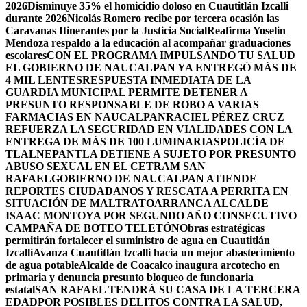
2026
Disminuye 35% el homicidio doloso en Cuautitlán Izcalli
durante 2026
Nicolás Romero recibe por tercera ocasión las
Caravanas Itinerantes por la Justicia Social
Reafirma Yoselin
Mendoza respaldo a la educación al acompañar graduaciones
escolares
CON EL PROGRAMA IMPULSANDO TU SALUD
EL GOBIERNO DE NAUCALPAN YA ENTREGÓ MÁS DE
4 MIL LENTES
RESPUESTA INMEDIATA DE LA
GUARDIA MUNICIPAL PERMITE DETENER A
PRESUNTO RESPONSABLE DE ROBO A VARIAS
FARMACIAS EN NAUCALPAN
RACIEL PÉREZ CRUZ
REFUERZA LA SEGURIDAD EN VIALIDADES CON LA
ENTREGA DE MÁS DE 100 LUMINARIAS
POLICÍA DE
TLALNEPANTLA DETIENE A SUJETO POR PRESUNTO
ABUSO SEXUAL EN EL CETRAM SAN
RAFAEL
GOBIERNO DE NAUCALPAN ATIENDE
REPORTES CIUDADANOS Y RESCATA A PERRITA EN
SITUACIÓN DE MALTRATO
ARRANCA ALCALDE
ISAAC MONTOYA POR SEGUNDO AÑO CONSECUTIVO
CAMPAÑA DE BOTEO TELETÓN
Obras estratégicas
permitirán fortalecer el suministro de agua en Cuautitlán
Izcalli
Avanza Cuautitlán Izcalli hacia un mejor abastecimiento
de agua potable
Alcalde de Coacalco inaugura arcotecho en
primaria y denuncia presunto bloqueo de funcionaria
estatal
SAN RAFAEL TENDRÁ SU CASA DE LA TERCERA
EDAD
POR POSIBLES DELITOS CONTRA LA SALUD,