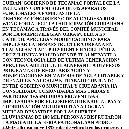
CUIDAN”
GOBIERNO DE TECÁMAC FORTALECE LA
INCLUSIÓN CON ENTREGA DE 645 APARATOS
FUNCIONALES A FAMILIAS DE LA
DEMARCACIÓN
GOBIERNO DE ALCALDESA ROSI
WONG FORTALECE LA PARTICIPACIÓN CIUDADANA
EN TECÁMAC A TRAVÉS DEL COMITÉ MUNICIPAL
POR LA PAZ
PRIVILEGIAN OBRA PÚBLICA EN
CABILDO; APRUEBAN MODIFICACIONES PARA
IMPULSAR LA INFRAESTRUCTURA URBANA EN
TLALNEPANTLA
EL PRESIDENTE RACIEL PÉREZ
CRUZ ILUMINA VIALIDADES DE TLALNEPANTLA
CON TECNOLOGÍA LED DE ÚLTIMA GENERACIÓN*
APRUEBA CABILDO DE TLALNEPANTLA DIVERSOS
PROGRAMAS DE REGULARIZACIÓN Y
BONIFICACIONES EN MATERIA DE AGUA POTABLE Y
DRENAJE
EN NAUCALPAN TRABAJO CONJUNTO
ENTRE GOBIERNO MUNICIPAL Y CIUDADANÍA HA
CONSOLIDADO COMUNIDADES MÁS UNIDAS Y
PARTICIPATIVAS
MEDIDAS PREVENTIVAS
IMPULSADAS POR EL GOBIERNO DE NAUCALPAN Y
COORDINACIÓN METROPOLITANA LOGRAN
MITIGAR DESASTRES POR LAS FUERTES
LLUVIAS
MÁS DE 100 MIL PERSONAS DISFRUTARON
LA MAGIA DE LA FERIA PATRONAL SAN PEDRO
2026
Izcalli disminuye 18% robo de vehículo en los primeros 5