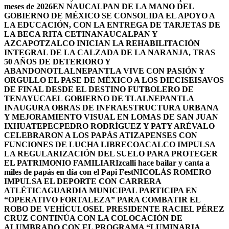
meses de 2026
EN NAUCALPAN DE LA MANO DEL
GOBIERNO DE MÉXICO SE CONSOLIDA EL APOYO A
LA EDUCACIÓN, CON LA ENTREGA DE TARJETAS DE
LA BECA RITA CETINA
NAUCALPAN Y
AZCAPOTZALCO INICIAN LA REHABILITACIÓN
INTEGRAL DE LA CALZADA DE LA NARANJA, TRAS
50 AÑOS DE DETERIORO Y
ABANDONO
TLALNEPANTLA VIVE CON PASIÓN Y
ORGULLO EL PASE DE MÉXICO A LOS DIECISEISAVOS
DE FINAL DESDE EL DESTINO FUTBOLERO DE
TENAYUCA
EL GOBIERNO DE TLALNEPANTLA
INAUGURA OBRAS DE INFRAESTRUCTURA URBANA
Y MEJORAMIENTO VISUAL EN LOMAS DE SAN JUAN
IXHUATEPEC
PEDRO RODRÍGUEZ Y PATY ARÉVALO
CELEBRARON A LOS PAPÁS ATIZAPENSES CON
FUNCIONES DE LUCHA LIBRE
COACALCO IMPULSA
LA REGULARIZACIÓN DEL SUELO PARA PROTEGER
EL PATRIMONIO FAMILIAR
Izcalli hace bailar y canta a
miles de papás en día con el Papi Fest
NICOLÁS ROMERO
IMPULSA EL DEPORTE CON CARRERA
ATLÉTICA
GUARDIA MUNICIPAL PARTICIPA EN
“OPERATIVO FORTALEZA” PARA COMBATIR EL
ROBO DE VEHÍCULOS
EL PRESIDENTE RACIEL PÉREZ
CRUZ CONTINÚA CON LA COLOCACIÓN DE
ALUMBRADO CON EL PROGRAMA “LUMINARIA