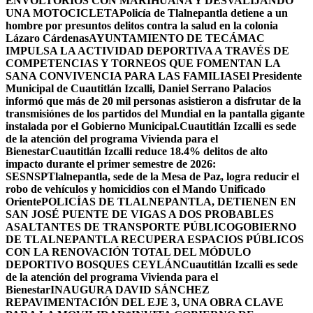
ENVOLTORIOS CON MARIHUANA Y DESVALIJANDO
UNA MOTOCICLETA
Policía de Tlalnepantla detiene a un
hombre por presuntos delitos contra la salud en la colonia
Lázaro Cárdenas
AYUNTAMIENTO DE TECÁMAC
IMPULSA LA ACTIVIDAD DEPORTIVA A TRAVÉS DE
COMPETENCIAS Y TORNEOS QUE FOMENTAN LA
SANA CONVIVENCIA PARA LAS FAMILIAS
El Presidente
Municipal de Cuautitlán Izcalli, Daniel Serrano Palacios
informó que más de 20 mil personas asistieron a disfrutar de la
transmisiónes de los partidos del Mundial en la pantalla gigante
instalada por el Gobierno Municipal.
Cuautitlán Izcalli es sede
de la atención del programa Vivienda para el
Bienestar
Cuautitlán Izcalli reduce 18.4% delitos de alto
impacto durante el primer semestre de 2026:
SESNSP
Tlalnepantla, sede de la Mesa de Paz, logra reducir el
robo de vehículos y homicidios con el Mando Unificado
Oriente
POLICÍAS DE TLALNEPANTLA, ​DETIENEN EN
SAN JOSÉ PUENTE DE VIGAS A DOS PROBABLES
ASALTANTES DE TRANSPORTE PÚBLICO
GOBIERNO
DE TLALNEPANTLA RECUPERA ESPACIOS PÚBLICOS
CON LA RENOVACIÓN TOTAL DEL MÓDULO
DEPORTIVO BOSQUES CEYLÁN
Cuautitlán Izcalli es sede
de la atención del programa Vivienda para el
Bienestar
INAUGURA DAVID SÁNCHEZ
REPAVIMENTACIÓN DEL EJE 3, UNA OBRA CLAVE