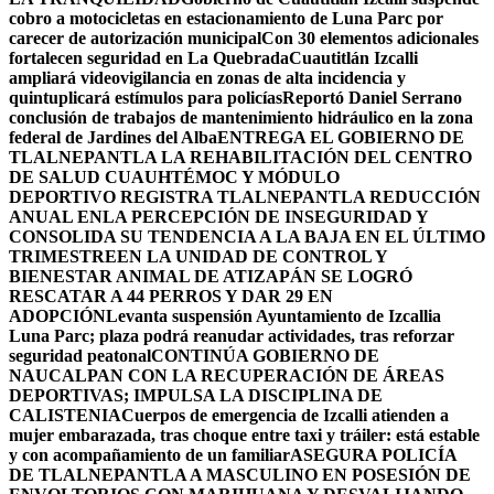
cobro a motocicletas en estacionamiento de Luna Parc por
carecer de autorización municipal
Con 30 elementos adicionales
fortalecen seguridad en La Quebrada
Cuautitlán Izcalli
ampliará videovigilancia en zonas de alta incidencia y
quintuplicará estímulos para policías
Reportó Daniel Serrano
conclusión de trabajos de mantenimiento hidráulico en la zona
federal de Jardines del Alba
ENTREGA EL GOBIERNO DE
TLALNEPANTLA LA REHABILITACIÓN DEL CENTRO
DE SALUD CUAUHTÉMOC Y MÓDULO
DEPORTIVO
REGISTRA TLALNEPANTLA REDUCCIÓN
ANUAL ENLA PERCEPCIÓN DE INSEGURIDAD Y
CONSOLIDA SU TENDENCIA A LA BAJA EN EL ÚLTIMO
TRIMESTRE
EN LA UNIDAD DE CONTROL Y
BIENESTAR ANIMAL DE ATIZAPÁN SE LOGRÓ
RESCATAR A 44 PERROS Y DAR 29 EN
ADOPCIÓN
Levanta suspensión Ayuntamiento de Izcallia
Luna Parc; plaza podrá reanudar actividades, tras reforzar
seguridad peatonal
CONTINÚA GOBIERNO DE
NAUCALPAN CON LA RECUPERACIÓN DE ÁREAS
DEPORTIVAS; IMPULSA LA DISCIPLINA DE
CALISTENIA
Cuerpos de emergencia de Izcalli atienden a
mujer embarazada, tras choque entre taxi y tráiler: está estable
y con acompañamiento de un familiar
ASEGURA POLICÍA
DE TLALNEPANTLA A MASCULINO EN POSESIÓN DE