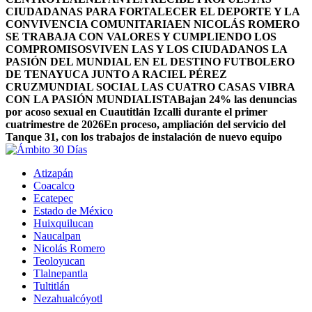
CIUDADANAS PARA FORTALECER EL DEPORTE Y LA
CONVIVENCIA COMUNITARIA
EN NICOLÁS ROMERO
SE TRABAJA CON VALORES Y CUMPLIENDO LOS
COMPROMISOS
VIVEN LAS Y LOS CIUDADANOS LA
PASIÓN DEL MUNDIAL EN EL DESTINO FUTBOLERO
DE TENAYUCA JUNTO A RACIEL PÉREZ
CRUZ
MUNDIAL SOCIAL LAS CUATRO CASAS VIBRA
CON LA PASIÓN MUNDIALISTA
Bajan 24% las denuncias
por acoso sexual en Cuautitlán Izcalli durante el primer
cuatrimestre de 2026
En proceso, ampliación del servicio del
Tanque 31, con los trabajos de instalación de nuevo equipo
Atizapán
Coacalco
Ecatepec
Estado de México
Huixquilucan
Naucalpan
Nicolás Romero
Teoloyucan
Tlalnepantla
Tultitlán
Nezahualcóyotl