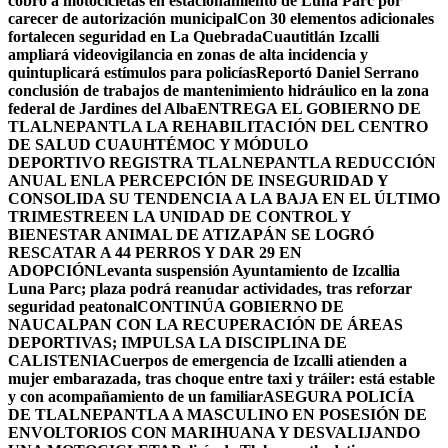
cobro a motocicletas en estacionamiento de Luna Parc por
carecer de autorización municipal
Con 30 elementos adicionales
fortalecen seguridad en La Quebrada
Cuautitlán Izcalli
ampliará videovigilancia en zonas de alta incidencia y
quintuplicará estímulos para policías
Reportó Daniel Serrano
conclusión de trabajos de mantenimiento hidráulico en la zona
federal de Jardines del Alba
ENTREGA EL GOBIERNO DE
TLALNEPANTLA LA REHABILITACIÓN DEL CENTRO
DE SALUD CUAUHTÉMOC Y MÓDULO
DEPORTIVO
REGISTRA TLALNEPANTLA REDUCCIÓN
ANUAL ENLA PERCEPCIÓN DE INSEGURIDAD Y
CONSOLIDA SU TENDENCIA A LA BAJA EN EL ÚLTIMO
TRIMESTRE
EN LA UNIDAD DE CONTROL Y
BIENESTAR ANIMAL DE ATIZAPÁN SE LOGRÓ
RESCATAR A 44 PERROS Y DAR 29 EN
ADOPCIÓN
Levanta suspensión Ayuntamiento de Izcallia
Luna Parc; plaza podrá reanudar actividades, tras reforzar
seguridad peatonal
CONTINÚA GOBIERNO DE
NAUCALPAN CON LA RECUPERACIÓN DE ÁREAS
DEPORTIVAS; IMPULSA LA DISCIPLINA DE
CALISTENIA
Cuerpos de emergencia de Izcalli atienden a
mujer embarazada, tras choque entre taxi y tráiler: está estable
y con acompañamiento de un familiar
ASEGURA POLICÍA
DE TLALNEPANTLA A MASCULINO EN POSESIÓN DE
ENVOLTORIOS CON MARIHUANA Y DESVALIJANDO