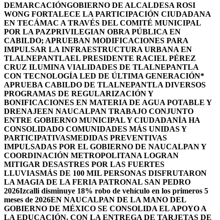
DEMARCACIÓN
GOBIERNO DE ALCALDESA ROSI
WONG FORTALECE LA PARTICIPACIÓN CIUDADANA
EN TECÁMAC A TRAVÉS DEL COMITÉ MUNICIPAL
POR LA PAZ
PRIVILEGIAN OBRA PÚBLICA EN
CABILDO; APRUEBAN MODIFICACIONES PARA
IMPULSAR LA INFRAESTRUCTURA URBANA EN
TLALNEPANTLA
EL PRESIDENTE RACIEL PÉREZ
CRUZ ILUMINA VIALIDADES DE TLALNEPANTLA
CON TECNOLOGÍA LED DE ÚLTIMA GENERACIÓN*
APRUEBA CABILDO DE TLALNEPANTLA DIVERSOS
PROGRAMAS DE REGULARIZACIÓN Y
BONIFICACIONES EN MATERIA DE AGUA POTABLE Y
DRENAJE
EN NAUCALPAN TRABAJO CONJUNTO
ENTRE GOBIERNO MUNICIPAL Y CIUDADANÍA HA
CONSOLIDADO COMUNIDADES MÁS UNIDAS Y
PARTICIPATIVAS
MEDIDAS PREVENTIVAS
IMPULSADAS POR EL GOBIERNO DE NAUCALPAN Y
COORDINACIÓN METROPOLITANA LOGRAN
MITIGAR DESASTRES POR LAS FUERTES
LLUVIAS
MÁS DE 100 MIL PERSONAS DISFRUTARON
LA MAGIA DE LA FERIA PATRONAL SAN PEDRO
2026
Izcalli disminuye 18% robo de vehículo en los primeros 5
meses de 2026
EN NAUCALPAN DE LA MANO DEL
GOBIERNO DE MÉXICO SE CONSOLIDA EL APOYO A
LA EDUCACIÓN, CON LA ENTREGA DE TARJETAS DE