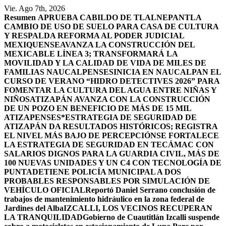
Saltar
Vie. Ago 7th, 2026
al
Resumen
APRUEBA CABILDO DE TLALNEPANTLA
contenido
CAMBIO DE USO DE SUELO PARA CASA DE CULTURA
Y RESPALDA REFORMA AL PODER JUDICIAL
MEXIQUENSE
AVANZA LA CONSTRUCCIÓN DEL
MEXICABLE LÍNEA 3; TRANSFORMARÁ LA
MOVILIDAD Y LA CALIDAD DE VIDA DE MILES DE
FAMILIAS NAUCALPENSES
INICIA EN NAUCALPAN EL
CURSO DE VERANO “HIDRO DETECTIVES 2026” PARA
FOMENTAR LA CULTURA DEL AGUA ENTRE NIÑAS Y
NIÑOS
ATIZAPÁN AVANZA CON LA CONSTRUCCIÓN
DE UN POZO EN BENEFICIO DE MÁS DE 15 MIL
ATIZAPENSES
*ESTRATEGIA DE SEGURIDAD DE
ATIZAPÁN DA RESULTADOS HISTÓRICOS; REGISTRA
EL NIVEL MÁS BAJO DE PERCEPCIÓN
SE FORTALECE
LA ESTRATEGIA DE SEGURIDAD EN TECÁMAC CON
SALARIOS DIGNOS PARA LA GUARDIA CIVIL, MÁS DE
100 NUEVAS UNIDADES Y UN C4 CON TECNOLOGÍA DE
PUNTA
DETIENE POLICÍA MUNICIPAL A DOS
PROBABLES RESPONSABLES POR SIMULACIÓN DE
VEHÍCULO OFICIAL
Reportó Daniel Serrano conclusión de
trabajos de mantenimiento hidráulico en la zona federal de
Jardines del Alba
IZCALLI, LOS VECINOS RECUPERAN
LA TRANQUILIDAD
Gobierno de Cuautitlán Izcalli suspende