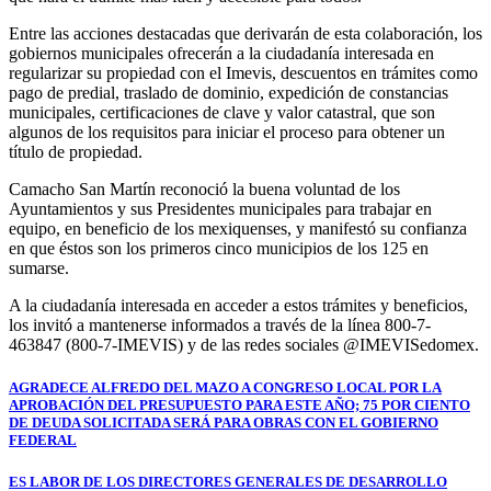
Entre las acciones destacadas que derivarán de esta colaboración, los
gobiernos municipales ofrecerán a la ciudadanía interesada en
regularizar su propiedad con el Imevis, descuentos en trámites como
pago de predial, traslado de dominio, expedición de constancias
municipales, certificaciones de clave y valor catastral, que son
algunos de los requisitos para iniciar el proceso para obtener un
título de propiedad.
Camacho San Martín reconoció la buena voluntad de los
Ayuntamientos y sus Presidentes municipales para trabajar en
equipo, en beneficio de los mexiquenses, y manifestó su confianza
en que éstos son los primeros cinco municipios de los 125 en
sumarse.
A la ciudadanía interesada en acceder a estos trámites y beneficios,
los invitó a mantenerse informados a través de la línea 800-7-
463847 (800-7-IMEVIS) y de las redes sociales @IMEVISedomex.
Navegación
AGRADECE ALFREDO DEL MAZO A CONGRESO LOCAL POR LA
APROBACIÓN DEL PRESUPUESTO PARA ESTE AÑO; 75 POR CIENTO
de
DE DEUDA SOLICITADA SERÁ PARA OBRAS CON EL GOBIERNO
FEDERAL
entradas
ES LABOR DE LOS DIRECTORES GENERALES DE DESARROLLO