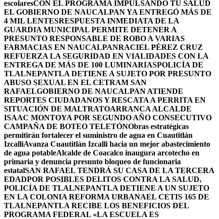
escolares
CON EL PROGRAMA IMPULSANDO TU SALUD
EL GOBIERNO DE NAUCALPAN YA ENTREGÓ MÁS DE
4 MIL LENTES
RESPUESTA INMEDIATA DE LA
GUARDIA MUNICIPAL PERMITE DETENER A
PRESUNTO RESPONSABLE DE ROBO A VARIAS
FARMACIAS EN NAUCALPAN
RACIEL PÉREZ CRUZ
REFUERZA LA SEGURIDAD EN VIALIDADES CON LA
ENTREGA DE MÁS DE 100 LUMINARIAS
POLICÍA DE
TLALNEPANTLA DETIENE A SUJETO POR PRESUNTO
ABUSO SEXUAL EN EL CETRAM SAN
RAFAEL
GOBIERNO DE NAUCALPAN ATIENDE
REPORTES CIUDADANOS Y RESCATA A PERRITA EN
SITUACIÓN DE MALTRATO
ARRANCA ALCALDE
ISAAC MONTOYA POR SEGUNDO AÑO CONSECUTIVO
CAMPAÑA DE BOTEO TELETÓN
Obras estratégicas
permitirán fortalecer el suministro de agua en Cuautitlán
Izcalli
Avanza Cuautitlán Izcalli hacia un mejor abastecimiento
de agua potable
Alcalde de Coacalco inaugura arcotecho en
primaria y denuncia presunto bloqueo de funcionaria
estatal
SAN RAFAEL TENDRÁ SU CASA DE LA TERCERA
EDAD
POR POSIBLES DELITOS CONTRA LA SALUD,
POLICÍA DE TLALNEPANTLA DETIENE A UN SUJETO
EN LA COLONIA REFORMA URBANA
EL CETIS 165 DE
TLALNEPANTLA RECIBE LOS BENEFICIOS DEL
PROGRAMA FEDERAL «LA ESCUELA ES