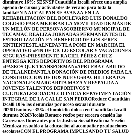
disminuye 16%: SESNSP
Cuautitlán Izcalli ofrece una amplia
agenda de cursos y actividades de verano para toda la
familia
EN NAUCALPAN SE AVANZA EN LA
REHABILITACIÓN DEL BOULEVARD LUIS DONALDO
COLOSIO PARA MEJORAR LA MOVILIDAD DE MÁS DE
UN MILLÓN DE PERSONAS
GOBIERNO MUNICIPAL DE
TECÁMAC REALIZA JORNADAS PERMANENTES DE
ESTERILIZACIÓN EN BENEFICIO DE LOS SERES
SINTIENTES
TLALNEPANTLA PONE EN MARCHA EL
OPERATIVO «FIN DE CICLO ESCOLAR Y VACACIONES
SEGURAS»
PRESIDENTE RACIEL PÉREZ CRUZ
ENTREGA KITS DEPORTIVOS DEL PROGRAMA
«PASEOS QUE TRANSFORMAN»
APRUEBA CABILDO
DE TLALNEPANTLA DONACIÓN DE PREDIOS PARA LA
CONSTRUCCIÓN DE DOS NUEVOSBACHILLERATOS
NACIONALES MARGARITA MAZA Y RESPALDA A
JÓVENES TALENTOS DEPORTIVOS Y
CULTURALES
COACALCO INICIA REPAVIMENTACIÓN
INTEGRAL DE LA CALLE SAN PEDRO
Reduce Cuautitlán
Izcalli 10% las denuncias por acoso sexual durante
2026
Disminuye 35% el homicidio doloso en Cuautitlán Izcalli
durante 2026
Nicolás Romero recibe por tercera ocasión las
Caravanas Itinerantes por la Justicia Social
Reafirma Yoselin
Mendoza respaldo a la educación al acompañar graduaciones
escolares
CON EL PROGRAMA IMPULSANDO TU SALUD