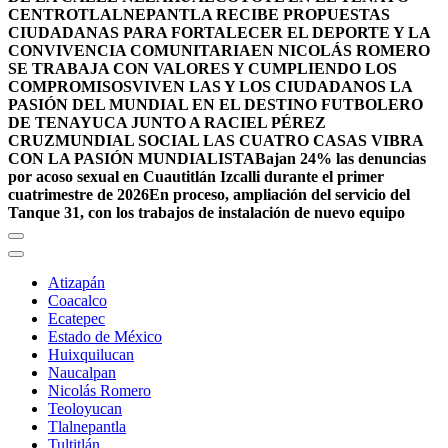
CENTRO
TLALNEPANTLA RECIBE PROPUESTAS
CIUDADANAS PARA FORTALECER EL DEPORTE Y LA
CONVIVENCIA COMUNITARIA
EN NICOLÁS ROMERO
SE TRABAJA CON VALORES Y CUMPLIENDO LOS
COMPROMISOS
VIVEN LAS Y LOS CIUDADANOS LA
PASIÓN DEL MUNDIAL EN EL DESTINO FUTBOLERO
DE TENAYUCA JUNTO A RACIEL PÉREZ
CRUZ
MUNDIAL SOCIAL LAS CUATRO CASAS VIBRA
CON LA PASIÓN MUNDIALISTA
Bajan 24% las denuncias
por acoso sexual en Cuautitlán Izcalli durante el primer
cuatrimestre de 2026
En proceso, ampliación del servicio del
Tanque 31, con los trabajos de instalación de nuevo equipo
Atizapán
Coacalco
Ecatepec
Estado de México
Huixquilucan
Naucalpan
Nicolás Romero
Teoloyucan
Tlalnepantla
Tultitlán