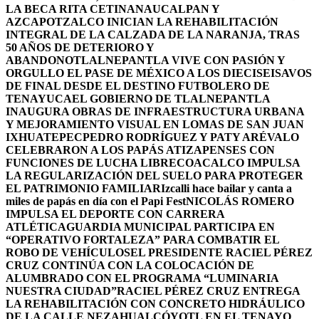
LA BECA RITA CETINA
NAUCALPAN Y
AZCAPOTZALCO INICIAN LA REHABILITACIÓN
INTEGRAL DE LA CALZADA DE LA NARANJA, TRAS
50 AÑOS DE DETERIORO Y
ABANDONO
TLALNEPANTLA VIVE CON PASIÓN Y
ORGULLO EL PASE DE MÉXICO A LOS DIECISEISAVOS
DE FINAL DESDE EL DESTINO FUTBOLERO DE
TENAYUCA
EL GOBIERNO DE TLALNEPANTLA
INAUGURA OBRAS DE INFRAESTRUCTURA URBANA
Y MEJORAMIENTO VISUAL EN LOMAS DE SAN JUAN
IXHUATEPEC
PEDRO RODRÍGUEZ Y PATY ARÉVALO
CELEBRARON A LOS PAPÁS ATIZAPENSES CON
FUNCIONES DE LUCHA LIBRE
COACALCO IMPULSA
LA REGULARIZACIÓN DEL SUELO PARA PROTEGER
EL PATRIMONIO FAMILIAR
Izcalli hace bailar y canta a
miles de papás en día con el Papi Fest
NICOLÁS ROMERO
IMPULSA EL DEPORTE CON CARRERA
ATLÉTICA
GUARDIA MUNICIPAL PARTICIPA EN
“OPERATIVO FORTALEZA” PARA COMBATIR EL
ROBO DE VEHÍCULOS
EL PRESIDENTE RACIEL PÉREZ
CRUZ CONTINÚA CON LA COLOCACIÓN DE
ALUMBRADO CON EL PROGRAMA “LUMINARIA
NUESTRA CIUDAD”
RACIEL PÉREZ CRUZ ENTREGA
LA REHABILITACIÓN CON CONCRETO HIDRÁULICO
DE LA CALLE NEZAHUALCÓYOTL EN EL TENAYO