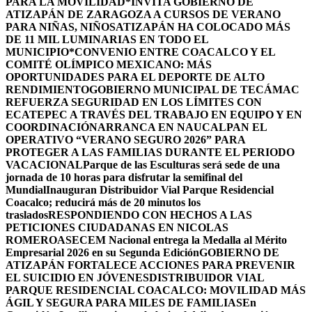
PARA LA MOVILIDAD
*INVITA GOBIERNO DE
ATIZAPÁN DE ZARAGOZA A CURSOS DE VERANO
PARA NIÑAS, NIÑOS
ATIZAPÁN HA COLOCADO MÁS
DE 11 MIL LUMINARIAS EN TODO EL
MUNICIPIO*
CONVENIO ENTRE COACALCO Y EL
COMITÉ OLÍMPICO MEXICANO: MÁS
OPORTUNIDADES PARA EL DEPORTE DE ALTO
RENDIMIENTO
GOBIERNO MUNICIPAL DE TECÁMAC
REFUERZA SEGURIDAD EN LOS LÍMITES CON
ECATEPEC A TRAVÉS DEL TRABAJO EN EQUIPO Y EN
COORDINACIÓN
ARRANCA EN NAUCALPAN EL
OPERATIVO “VERANO SEGURO 2026” PARA
PROTEGER A LAS FAMILIAS DURANTE EL PERIODO
VACACIONAL
Parque de las Esculturas será sede de una
jornada de 10 horas para disfrutar la semifinal del
Mundial
Inauguran Distribuidor Vial Parque Residencial
Coacalco; reducirá más de 20 minutos los
traslados
RESPONDIENDO CON HECHOS A LAS
PETICIONES CIUDADANAS EN NICOLAS
ROMERO
ASECEM Nacional entrega la Medalla al Mérito
Empresarial 2026 en su Segunda Edición
GOBIERNO DE
ATIZAPÁN FORTALECE ACCIONES PARA PREVENIR
EL SUICIDIO EN JÓVENES
DISTRIBUIDOR VIAL
PARQUE RESIDENCIAL COACALCO: MOVILIDAD MÁS
ÁGIL Y SEGURA PARA MILES DE FAMILIAS
En