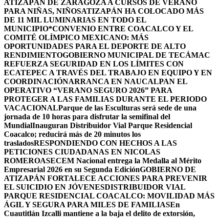
ATIZAPÁN DE ZARAGOZA A CURSOS DE VERANO
PARA NIÑAS, NIÑOS
ATIZAPÁN HA COLOCADO MÁS
DE 11 MIL LUMINARIAS EN TODO EL
MUNICIPIO*
CONVENIO ENTRE COACALCO Y EL
COMITÉ OLÍMPICO MEXICANO: MÁS
OPORTUNIDADES PARA EL DEPORTE DE ALTO
RENDIMIENTO
GOBIERNO MUNICIPAL DE TECÁMAC
REFUERZA SEGURIDAD EN LOS LÍMITES CON
ECATEPEC A TRAVÉS DEL TRABAJO EN EQUIPO Y EN
COORDINACIÓN
ARRANCA EN NAUCALPAN EL
OPERATIVO “VERANO SEGURO 2026” PARA
PROTEGER A LAS FAMILIAS DURANTE EL PERIODO
VACACIONAL
Parque de las Esculturas será sede de una
jornada de 10 horas para disfrutar la semifinal del
Mundial
Inauguran Distribuidor Vial Parque Residencial
Coacalco; reducirá más de 20 minutos los
traslados
RESPONDIENDO CON HECHOS A LAS
PETICIONES CIUDADANAS EN NICOLAS
ROMERO
ASECEM Nacional entrega la Medalla al Mérito
Empresarial 2026 en su Segunda Edición
GOBIERNO DE
ATIZAPÁN FORTALECE ACCIONES PARA PREVENIR
EL SUICIDIO EN JÓVENES
DISTRIBUIDOR VIAL
PARQUE RESIDENCIAL COACALCO: MOVILIDAD MÁS
ÁGIL Y SEGURA PARA MILES DE FAMILIAS
En
Cuautitlán Izcalli mantiene a la baja el delito de extorsión,