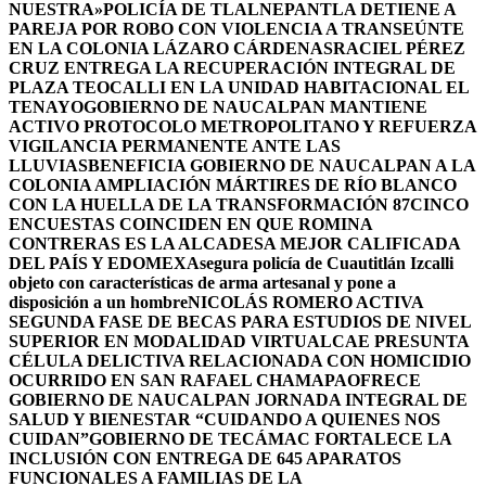
NUESTRA»
POLICÍA DE TLALNEPANTLA DETIENE A
PAREJA POR ROBO CON VIOLENCIA A TRANSEÚNTE
EN LA COLONIA LÁZARO CÁRDENAS
RACIEL PÉREZ
CRUZ ENTREGA LA RECUPERACIÓN INTEGRAL DE
PLAZA TEOCALLI EN LA UNIDAD HABITACIONAL EL
TENAYO
GOBIERNO DE NAUCALPAN MANTIENE
ACTIVO PROTOCOLO METROPOLITANO Y REFUERZA
VIGILANCIA PERMANENTE ANTE LAS
LLUVIAS
BENEFICIA GOBIERNO DE NAUCALPAN A LA
COLONIA AMPLIACIÓN MÁRTIRES DE RÍO BLANCO
CON LA HUELLA DE LA TRANSFORMACIÓN 87
CINCO
ENCUESTAS COINCIDEN EN QUE ROMINA
CONTRERAS ES LA ALCADESA MEJOR CALIFICADA
DEL PAÍS Y EDOMEX
Asegura policía de Cuautitlán Izcalli
objeto con características de arma artesanal y pone a
disposición a un hombre
NICOLÁS ROMERO ACTIVA
SEGUNDA FASE DE BECAS PARA ESTUDIOS DE NIVEL
SUPERIOR EN MODALIDAD VIRTUAL
CAE PRESUNTA
CÉLULA DELICTIVA RELACIONADA CON HOMICIDIO
OCURRIDO EN SAN RAFAEL CHAMAPA
OFRECE
GOBIERNO DE NAUCALPAN JORNADA INTEGRAL DE
SALUD Y BIENESTAR “CUIDANDO A QUIENES NOS
CUIDAN”
GOBIERNO DE TECÁMAC FORTALECE LA
INCLUSIÓN CON ENTREGA DE 645 APARATOS
FUNCIONALES A FAMILIAS DE LA