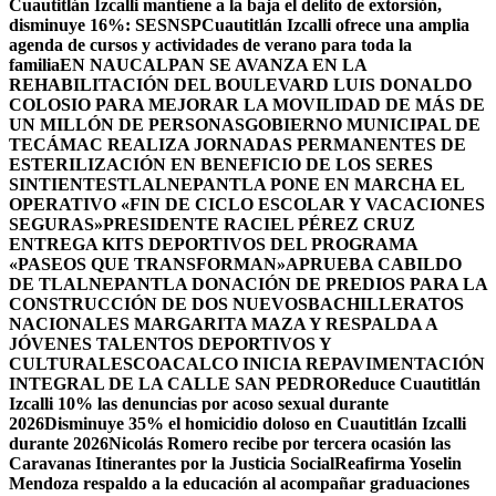
Cuautitlán Izcalli mantiene a la baja el delito de extorsión,
disminuye 16%: SESNSP
Cuautitlán Izcalli ofrece una amplia
agenda de cursos y actividades de verano para toda la
familia
EN NAUCALPAN SE AVANZA EN LA
REHABILITACIÓN DEL BOULEVARD LUIS DONALDO
COLOSIO PARA MEJORAR LA MOVILIDAD DE MÁS DE
UN MILLÓN DE PERSONAS
GOBIERNO MUNICIPAL DE
TECÁMAC REALIZA JORNADAS PERMANENTES DE
ESTERILIZACIÓN EN BENEFICIO DE LOS SERES
SINTIENTES
TLALNEPANTLA PONE EN MARCHA EL
OPERATIVO «FIN DE CICLO ESCOLAR Y VACACIONES
SEGURAS»
PRESIDENTE RACIEL PÉREZ CRUZ
ENTREGA KITS DEPORTIVOS DEL PROGRAMA
«PASEOS QUE TRANSFORMAN»
APRUEBA CABILDO
DE TLALNEPANTLA DONACIÓN DE PREDIOS PARA LA
CONSTRUCCIÓN DE DOS NUEVOSBACHILLERATOS
NACIONALES MARGARITA MAZA Y RESPALDA A
JÓVENES TALENTOS DEPORTIVOS Y
CULTURALES
COACALCO INICIA REPAVIMENTACIÓN
INTEGRAL DE LA CALLE SAN PEDRO
Reduce Cuautitlán
Izcalli 10% las denuncias por acoso sexual durante
2026
Disminuye 35% el homicidio doloso en Cuautitlán Izcalli
durante 2026
Nicolás Romero recibe por tercera ocasión las
Caravanas Itinerantes por la Justicia Social
Reafirma Yoselin
Mendoza respaldo a la educación al acompañar graduaciones