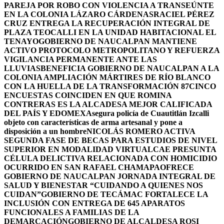
PAREJA POR ROBO CON VIOLENCIA A TRANSEÚNTE
EN LA COLONIA LÁZARO CÁRDENAS
RACIEL PÉREZ
CRUZ ENTREGA LA RECUPERACIÓN INTEGRAL DE
PLAZA TEOCALLI EN LA UNIDAD HABITACIONAL EL
TENAYO
GOBIERNO DE NAUCALPAN MANTIENE
ACTIVO PROTOCOLO METROPOLITANO Y REFUERZA
VIGILANCIA PERMANENTE ANTE LAS
LLUVIAS
BENEFICIA GOBIERNO DE NAUCALPAN A LA
COLONIA AMPLIACIÓN MÁRTIRES DE RÍO BLANCO
CON LA HUELLA DE LA TRANSFORMACIÓN 87
CINCO
ENCUESTAS COINCIDEN EN QUE ROMINA
CONTRERAS ES LA ALCADESA MEJOR CALIFICADA
DEL PAÍS Y EDOMEX
Asegura policía de Cuautitlán Izcalli
objeto con características de arma artesanal y pone a
disposición a un hombre
NICOLÁS ROMERO ACTIVA
SEGUNDA FASE DE BECAS PARA ESTUDIOS DE NIVEL
SUPERIOR EN MODALIDAD VIRTUAL
CAE PRESUNTA
CÉLULA DELICTIVA RELACIONADA CON HOMICIDIO
OCURRIDO EN SAN RAFAEL CHAMAPA
OFRECE
GOBIERNO DE NAUCALPAN JORNADA INTEGRAL DE
SALUD Y BIENESTAR “CUIDANDO A QUIENES NOS
CUIDAN”
GOBIERNO DE TECÁMAC FORTALECE LA
INCLUSIÓN CON ENTREGA DE 645 APARATOS
FUNCIONALES A FAMILIAS DE LA
DEMARCACIÓN
GOBIERNO DE ALCALDESA ROSI