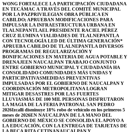
WONG FORTALECE LA PARTICIPACIÓN CIUDADANA
EN TECÁMAC A TRAVÉS DEL COMITÉ MUNICIPAL
POR LA PAZ
PRIVILEGIAN OBRA PÚBLICA EN
CABILDO; APRUEBAN MODIFICACIONES PARA
IMPULSAR LA INFRAESTRUCTURA URBANA EN
TLALNEPANTLA
EL PRESIDENTE RACIEL PÉREZ
CRUZ ILUMINA VIALIDADES DE TLALNEPANTLA
CON TECNOLOGÍA LED DE ÚLTIMA GENERACIÓN*
APRUEBA CABILDO DE TLALNEPANTLA DIVERSOS
PROGRAMAS DE REGULARIZACIÓN Y
BONIFICACIONES EN MATERIA DE AGUA POTABLE Y
DRENAJE
EN NAUCALPAN TRABAJO CONJUNTO
ENTRE GOBIERNO MUNICIPAL Y CIUDADANÍA HA
CONSOLIDADO COMUNIDADES MÁS UNIDAS Y
PARTICIPATIVAS
MEDIDAS PREVENTIVAS
IMPULSADAS POR EL GOBIERNO DE NAUCALPAN Y
COORDINACIÓN METROPOLITANA LOGRAN
MITIGAR DESASTRES POR LAS FUERTES
LLUVIAS
MÁS DE 100 MIL PERSONAS DISFRUTARON
LA MAGIA DE LA FERIA PATRONAL SAN PEDRO
2026
Izcalli disminuye 18% robo de vehículo en los primeros 5
meses de 2026
EN NAUCALPAN DE LA MANO DEL
GOBIERNO DE MÉXICO SE CONSOLIDA EL APOYO A
LA EDUCACIÓN, CON LA ENTREGA DE TARJETAS DE
LA BECA RITA CETINA
NAUCALPAN Y