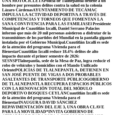
UNA MOTOCICLETA
Policía de Tlalnepantla detiene a un
hombre por presuntos delitos contra la salud en la colonia
Lázaro Cárdenas
AYUNTAMIENTO DE TECÁMAC
IMPULSA LA ACTIVIDAD DEPORTIVA A TRAVÉS DE
COMPETENCIAS Y TORNEOS QUE FOMENTAN LA
SANA CONVIVENCIA PARA LAS FAMILIAS
El Presidente
Municipal de Cuautitlán Izcalli, Daniel Serrano Palacios
informó que más de 20 mil personas asistieron a disfrutar de la
transmisiónes de los partidos del Mundial en la pantalla gigante
instalada por el Gobierno Municipal.
Cuautitlán Izcalli es sede
de la atención del programa Vivienda para el
Bienestar
Cuautitlán Izcalli reduce 18.4% delitos de alto
impacto durante el primer semestre de 2026:
SESNSP
Tlalnepantla, sede de la Mesa de Paz, logra reducir el
robo de vehículos y homicidios con el Mando Unificado
Oriente
POLICÍAS DE TLALNEPANTLA, ​DETIENEN EN
SAN JOSÉ PUENTE DE VIGAS A DOS PROBABLES
ASALTANTES DE TRANSPORTE PÚBLICO
GOBIERNO
DE TLALNEPANTLA RECUPERA ESPACIOS PÚBLICOS
CON LA RENOVACIÓN TOTAL DEL MÓDULO
DEPORTIVO BOSQUES CEYLÁN
Cuautitlán Izcalli es sede
de la atención del programa Vivienda para el
Bienestar
INAUGURA DAVID SÁNCHEZ
REPAVIMENTACIÓN DEL EJE 3, UNA OBRA CLAVE
PARA LA MOVILIDAD
*INVITA GOBIERNO DE