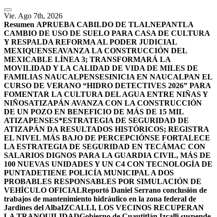
Vie. Ago 7th, 2026
Resumen
APRUEBA CABILDO DE TLALNEPANTLA
CAMBIO DE USO DE SUELO PARA CASA DE CULTURA
Y RESPALDA REFORMA AL PODER JUDICIAL
MEXIQUENSE
AVANZA LA CONSTRUCCIÓN DEL
MEXICABLE LÍNEA 3; TRANSFORMARÁ LA
MOVILIDAD Y LA CALIDAD DE VIDA DE MILES DE
FAMILIAS NAUCALPENSES
INICIA EN NAUCALPAN EL
CURSO DE VERANO “HIDRO DETECTIVES 2026” PARA
FOMENTAR LA CULTURA DEL AGUA ENTRE NIÑAS Y
NIÑOS
ATIZAPÁN AVANZA CON LA CONSTRUCCIÓN
DE UN POZO EN BENEFICIO DE MÁS DE 15 MIL
ATIZAPENSES
*ESTRATEGIA DE SEGURIDAD DE
ATIZAPÁN DA RESULTADOS HISTÓRICOS; REGISTRA
EL NIVEL MÁS BAJO DE PERCEPCIÓN
SE FORTALECE
LA ESTRATEGIA DE SEGURIDAD EN TECÁMAC CON
SALARIOS DIGNOS PARA LA GUARDIA CIVIL, MÁS DE
100 NUEVAS UNIDADES Y UN C4 CON TECNOLOGÍA DE
PUNTA
DETIENE POLICÍA MUNICIPAL A DOS
PROBABLES RESPONSABLES POR SIMULACIÓN DE
VEHÍCULO OFICIAL
Reportó Daniel Serrano conclusión de
trabajos de mantenimiento hidráulico en la zona federal de
Jardines del Alba
IZCALLI, LOS VECINOS RECUPERAN
LA TRANQUILIDAD
Gobierno de Cuautitlán Izcalli suspende