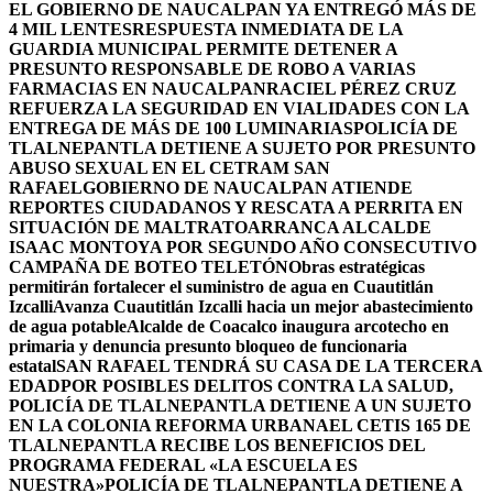
EL GOBIERNO DE NAUCALPAN YA ENTREGÓ MÁS DE
4 MIL LENTES
RESPUESTA INMEDIATA DE LA
GUARDIA MUNICIPAL PERMITE DETENER A
PRESUNTO RESPONSABLE DE ROBO A VARIAS
FARMACIAS EN NAUCALPAN
RACIEL PÉREZ CRUZ
REFUERZA LA SEGURIDAD EN VIALIDADES CON LA
ENTREGA DE MÁS DE 100 LUMINARIAS
POLICÍA DE
TLALNEPANTLA DETIENE A SUJETO POR PRESUNTO
ABUSO SEXUAL EN EL CETRAM SAN
RAFAEL
GOBIERNO DE NAUCALPAN ATIENDE
REPORTES CIUDADANOS Y RESCATA A PERRITA EN
SITUACIÓN DE MALTRATO
ARRANCA ALCALDE
ISAAC MONTOYA POR SEGUNDO AÑO CONSECUTIVO
CAMPAÑA DE BOTEO TELETÓN
Obras estratégicas
permitirán fortalecer el suministro de agua en Cuautitlán
Izcalli
Avanza Cuautitlán Izcalli hacia un mejor abastecimiento
de agua potable
Alcalde de Coacalco inaugura arcotecho en
primaria y denuncia presunto bloqueo de funcionaria
estatal
SAN RAFAEL TENDRÁ SU CASA DE LA TERCERA
EDAD
POR POSIBLES DELITOS CONTRA LA SALUD,
POLICÍA DE TLALNEPANTLA DETIENE A UN SUJETO
EN LA COLONIA REFORMA URBANA
EL CETIS 165 DE
TLALNEPANTLA RECIBE LOS BENEFICIOS DEL
PROGRAMA FEDERAL «LA ESCUELA ES
NUESTRA»
POLICÍA DE TLALNEPANTLA DETIENE A