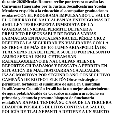
durante 2026
Nicolás Romero recibe por tercera ocasión las
Caravanas Itinerantes por la Justicia Social
Reafirma Yoselin
Mendoza respaldo a la educación al acompañar graduaciones
escolares
CON EL PROGRAMA IMPULSANDO TU SALUD
EL GOBIERNO DE NAUCALPAN YA ENTREGÓ MÁS DE
4 MIL LENTES
RESPUESTA INMEDIATA DE LA
GUARDIA MUNICIPAL PERMITE DETENER A
PRESUNTO RESPONSABLE DE ROBO A VARIAS
FARMACIAS EN NAUCALPAN
RACIEL PÉREZ CRUZ
REFUERZA LA SEGURIDAD EN VIALIDADES CON LA
ENTREGA DE MÁS DE 100 LUMINARIAS
POLICÍA DE
TLALNEPANTLA DETIENE A SUJETO POR PRESUNTO
ABUSO SEXUAL EN EL CETRAM SAN
RAFAEL
GOBIERNO DE NAUCALPAN ATIENDE
REPORTES CIUDADANOS Y RESCATA A PERRITA EN
SITUACIÓN DE MALTRATO
ARRANCA ALCALDE
ISAAC MONTOYA POR SEGUNDO AÑO CONSECUTIVO
CAMPAÑA DE BOTEO TELETÓN
Obras estratégicas
permitirán fortalecer el suministro de agua en Cuautitlán
Izcalli
Avanza Cuautitlán Izcalli hacia un mejor abastecimiento
de agua potable
Alcalde de Coacalco inaugura arcotecho en
primaria y denuncia presunto bloqueo de funcionaria
estatal
SAN RAFAEL TENDRÁ SU CASA DE LA TERCERA
EDAD
POR POSIBLES DELITOS CONTRA LA SALUD,
POLICÍA DE TLALNEPANTLA DETIENE A UN SUJETO