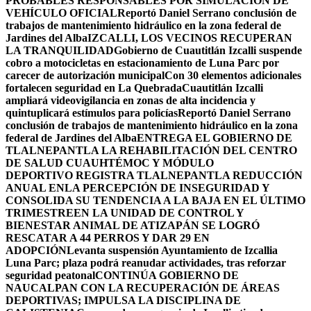
PROBABLES RESPONSABLES POR SIMULACIÓN DE
VEHÍCULO OFICIAL
Reportó Daniel Serrano conclusión de
trabajos de mantenimiento hidráulico en la zona federal de
Jardines del Alba
IZCALLI, LOS VECINOS RECUPERAN
LA TRANQUILIDAD
Gobierno de Cuautitlán Izcalli suspende
cobro a motocicletas en estacionamiento de Luna Parc por
carecer de autorización municipal
Con 30 elementos adicionales
fortalecen seguridad en La Quebrada
Cuautitlán Izcalli
ampliará videovigilancia en zonas de alta incidencia y
quintuplicará estímulos para policías
Reportó Daniel Serrano
conclusión de trabajos de mantenimiento hidráulico en la zona
federal de Jardines del Alba
ENTREGA EL GOBIERNO DE
TLALNEPANTLA LA REHABILITACIÓN DEL CENTRO
DE SALUD CUAUHTÉMOC Y MÓDULO
DEPORTIVO
REGISTRA TLALNEPANTLA REDUCCIÓN
ANUAL ENLA PERCEPCIÓN DE INSEGURIDAD Y
CONSOLIDA SU TENDENCIA A LA BAJA EN EL ÚLTIMO
TRIMESTRE
EN LA UNIDAD DE CONTROL Y
BIENESTAR ANIMAL DE ATIZAPÁN SE LOGRÓ
RESCATAR A 44 PERROS Y DAR 29 EN
ADOPCIÓN
Levanta suspensión Ayuntamiento de Izcallia
Luna Parc; plaza podrá reanudar actividades, tras reforzar
seguridad peatonal
CONTINÚA GOBIERNO DE
NAUCALPAN CON LA RECUPERACIÓN DE ÁREAS
DEPORTIVAS; IMPULSA LA DISCIPLINA DE