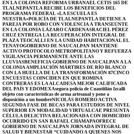
EN LA COLONIA REFORMA URBANA
EL CETIS 165 DE
TLALNEPANTLA RECIBE LOS BENEFICIOS DEL
PROGRAMA FEDERAL «LA ESCUELA ES
NUESTRA»
POLICÍA DE TLALNEPANTLA DETIENE A
PAREJA POR ROBO CON VIOLENCIA A TRANSEÚNTE
EN LA COLONIA LÁZARO CÁRDENAS
RACIEL PÉREZ
CRUZ ENTREGA LA RECUPERACIÓN INTEGRAL DE
PLAZA TEOCALLI EN LA UNIDAD HABITACIONAL EL
TENAYO
GOBIERNO DE NAUCALPAN MANTIENE
ACTIVO PROTOCOLO METROPOLITANO Y REFUERZA
VIGILANCIA PERMANENTE ANTE LAS
LLUVIAS
BENEFICIA GOBIERNO DE NAUCALPAN A LA
COLONIA AMPLIACIÓN MÁRTIRES DE RÍO BLANCO
CON LA HUELLA DE LA TRANSFORMACIÓN 87
CINCO
ENCUESTAS COINCIDEN EN QUE ROMINA
CONTRERAS ES LA ALCADESA MEJOR CALIFICADA
DEL PAÍS Y EDOMEX
Asegura policía de Cuautitlán Izcalli
objeto con características de arma artesanal y pone a
disposición a un hombre
NICOLÁS ROMERO ACTIVA
SEGUNDA FASE DE BECAS PARA ESTUDIOS DE NIVEL
SUPERIOR EN MODALIDAD VIRTUAL
CAE PRESUNTA
CÉLULA DELICTIVA RELACIONADA CON HOMICIDIO
OCURRIDO EN SAN RAFAEL CHAMAPA
OFRECE
GOBIERNO DE NAUCALPAN JORNADA INTEGRAL DE
SALUD Y BIENESTAR “CUIDANDO A QUIENES NOS