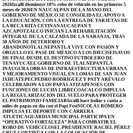
2026
Izcalli disminuye 18% robo de vehículo en los primeros 5
meses de 2026
EN NAUCALPAN DE LA MANO DEL
GOBIERNO DE MÉXICO SE CONSOLIDA EL APOYO A
LA EDUCACIÓN, CON LA ENTREGA DE TARJETAS DE
LA BECA RITA CETINA
NAUCALPAN Y
AZCAPOTZALCO INICIAN LA REHABILITACIÓN
INTEGRAL DE LA CALZADA DE LA NARANJA, TRAS
50 AÑOS DE DETERIORO Y
ABANDONO
TLALNEPANTLA VIVE CON PASIÓN Y
ORGULLO EL PASE DE MÉXICO A LOS DIECISEISAVOS
DE FINAL DESDE EL DESTINO FUTBOLERO DE
TENAYUCA
EL GOBIERNO DE TLALNEPANTLA
INAUGURA OBRAS DE INFRAESTRUCTURA URBANA
Y MEJORAMIENTO VISUAL EN LOMAS DE SAN JUAN
IXHUATEPEC
PEDRO RODRÍGUEZ Y PATY ARÉVALO
CELEBRARON A LOS PAPÁS ATIZAPENSES CON
FUNCIONES DE LUCHA LIBRE
COACALCO IMPULSA
LA REGULARIZACIÓN DEL SUELO PARA PROTEGER
EL PATRIMONIO FAMILIAR
Izcalli hace bailar y canta a
miles de papás en día con el Papi Fest
NICOLÁS ROMERO
IMPULSA EL DEPORTE CON CARRERA
ATLÉTICA
GUARDIA MUNICIPAL PARTICIPA EN
“OPERATIVO FORTALEZA” PARA COMBATIR EL
ROBO DE VEHÍCULOS
EL PRESIDENTE RACIEL PÉREZ
CRUZ CONTINÚA CON LA COLOCACIÓN DE