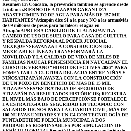
Resumen
En Coacalco, la prevención también se aprende desde
la infancia.
BIERNO DE ATIZAPÁN GARANTIZA
ABASTECIMIENTO DE AGUA PARA MÁS DE 157 MIL
HABITANTES*
Atizapán dice SÍ a la paz y NO a las armas
Más
de 69 millones de pesos para fortalecer el agua en
Atizapán
APRUEBA CABILDO DE TLALNEPANTLA
CAMBIO DE USO DE SUELO PARA CASA DE CULTURA
Y RESPALDA REFORMA AL PODER JUDICIAL
MEXIQUENSE
AVANZA LA CONSTRUCCIÓN DEL
MEXICABLE LÍNEA 3; TRANSFORMARÁ LA
MOVILIDAD Y LA CALIDAD DE VIDA DE MILES DE
FAMILIAS NAUCALPENSES
INICIA EN NAUCALPAN EL
CURSO DE VERANO “HIDRO DETECTIVES 2026” PARA
FOMENTAR LA CULTURA DEL AGUA ENTRE NIÑAS Y
NIÑOS
ATIZAPÁN AVANZA CON LA CONSTRUCCIÓN
DE UN POZO EN BENEFICIO DE MÁS DE 15 MIL
ATIZAPENSES
*ESTRATEGIA DE SEGURIDAD DE
ATIZAPÁN DA RESULTADOS HISTÓRICOS; REGISTRA
EL NIVEL MÁS BAJO DE PERCEPCIÓN
SE FORTALECE
LA ESTRATEGIA DE SEGURIDAD EN TECÁMAC CON
SALARIOS DIGNOS PARA LA GUARDIA CIVIL, MÁS DE
100 NUEVAS UNIDADES Y UN C4 CON TECNOLOGÍA DE
PUNTA
DETIENE POLICÍA MUNICIPAL A DOS
PROBABLES RESPONSABLES POR SIMULACIÓN DE
VEHÍCULO OFICIAL
Reportó Daniel Serrano conclusión de