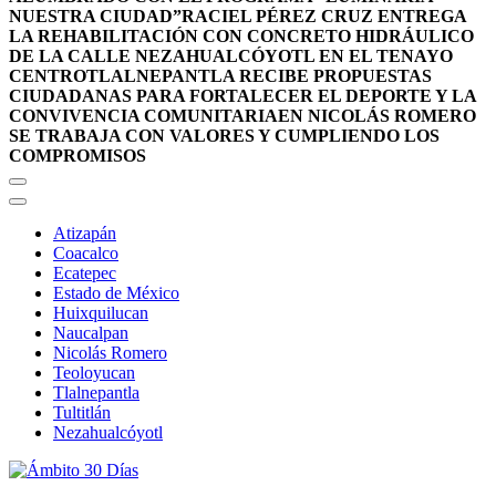
NUESTRA CIUDAD”
RACIEL PÉREZ CRUZ ENTREGA
LA REHABILITACIÓN CON CONCRETO HIDRÁULICO
DE LA CALLE NEZAHUALCÓYOTL EN EL TENAYO
CENTRO
TLALNEPANTLA RECIBE PROPUESTAS
CIUDADANAS PARA FORTALECER EL DEPORTE Y LA
CONVIVENCIA COMUNITARIA
EN NICOLÁS ROMERO
SE TRABAJA CON VALORES Y CUMPLIENDO LOS
COMPROMISOS
Atizapán
Coacalco
Ecatepec
Estado de México
Huixquilucan
Naucalpan
Nicolás Romero
Teoloyucan
Tlalnepantla
Tultitlán
Nezahualcóyotl