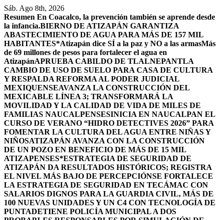
Saltar
Sáb. Ago 8th, 2026
al
Resumen
En Coacalco, la prevención también se aprende desde
contenido
la infancia.
BIERNO DE ATIZAPÁN GARANTIZA
ABASTECIMIENTO DE AGUA PARA MÁS DE 157 MIL
HABITANTES*
Atizapán dice SÍ a la paz y NO a las armas
Más
de 69 millones de pesos para fortalecer el agua en
Atizapán
APRUEBA CABILDO DE TLALNEPANTLA
CAMBIO DE USO DE SUELO PARA CASA DE CULTURA
Y RESPALDA REFORMA AL PODER JUDICIAL
MEXIQUENSE
AVANZA LA CONSTRUCCIÓN DEL
MEXICABLE LÍNEA 3; TRANSFORMARÁ LA
MOVILIDAD Y LA CALIDAD DE VIDA DE MILES DE
FAMILIAS NAUCALPENSES
INICIA EN NAUCALPAN EL
CURSO DE VERANO “HIDRO DETECTIVES 2026” PARA
FOMENTAR LA CULTURA DEL AGUA ENTRE NIÑAS Y
NIÑOS
ATIZAPÁN AVANZA CON LA CONSTRUCCIÓN
DE UN POZO EN BENEFICIO DE MÁS DE 15 MIL
ATIZAPENSES
*ESTRATEGIA DE SEGURIDAD DE
ATIZAPÁN DA RESULTADOS HISTÓRICOS; REGISTRA
EL NIVEL MÁS BAJO DE PERCEPCIÓN
SE FORTALECE
LA ESTRATEGIA DE SEGURIDAD EN TECÁMAC CON
SALARIOS DIGNOS PARA LA GUARDIA CIVIL, MÁS DE
100 NUEVAS UNIDADES Y UN C4 CON TECNOLOGÍA DE
PUNTA
DETIENE POLICÍA MUNICIPAL A DOS