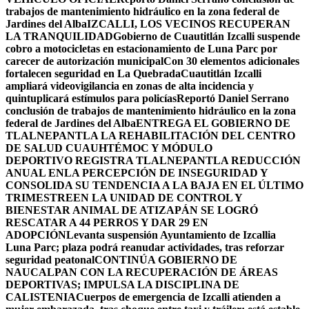
trabajos de mantenimiento hidráulico en la zona federal de
Jardines del Alba
IZCALLI, LOS VECINOS RECUPERAN
LA TRANQUILIDAD
Gobierno de Cuautitlán Izcalli suspende
cobro a motocicletas en estacionamiento de Luna Parc por
carecer de autorización municipal
Con 30 elementos adicionales
fortalecen seguridad en La Quebrada
Cuautitlán Izcalli
ampliará videovigilancia en zonas de alta incidencia y
quintuplicará estímulos para policías
Reportó Daniel Serrano
conclusión de trabajos de mantenimiento hidráulico en la zona
federal de Jardines del Alba
ENTREGA EL GOBIERNO DE
TLALNEPANTLA LA REHABILITACIÓN DEL CENTRO
DE SALUD CUAUHTÉMOC Y MÓDULO
DEPORTIVO
REGISTRA TLALNEPANTLA REDUCCIÓN
ANUAL ENLA PERCEPCIÓN DE INSEGURIDAD Y
CONSOLIDA SU TENDENCIA A LA BAJA EN EL ÚLTIMO
TRIMESTRE
EN LA UNIDAD DE CONTROL Y
BIENESTAR ANIMAL DE ATIZAPÁN SE LOGRÓ
RESCATAR A 44 PERROS Y DAR 29 EN
ADOPCIÓN
Levanta suspensión Ayuntamiento de Izcallia
Luna Parc; plaza podrá reanudar actividades, tras reforzar
seguridad peatonal
CONTINÚA GOBIERNO DE
NAUCALPAN CON LA RECUPERACIÓN DE ÁREAS
DEPORTIVAS; IMPULSA LA DISCIPLINA DE
CALISTENIA
Cuerpos de emergencia de Izcalli atienden a