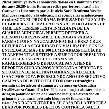
2026
Disminuye 35% el homicidio doloso en Cuautitlán Izcalli
durante 2026
Nicolás Romero recibe por tercera ocasión las
Caravanas Itinerantes por la Justicia Social
Reafirma Yoselin
Mendoza respaldo a la educación al acompañar graduaciones
escolares
CON EL PROGRAMA IMPULSANDO TU SALUD
EL GOBIERNO DE NAUCALPAN YA ENTREGÓ MÁS DE
4 MIL LENTES
RESPUESTA INMEDIATA DE LA
GUARDIA MUNICIPAL PERMITE DETENER A
PRESUNTO RESPONSABLE DE ROBO A VARIAS
FARMACIAS EN NAUCALPAN
RACIEL PÉREZ CRUZ
REFUERZA LA SEGURIDAD EN VIALIDADES CON LA
ENTREGA DE MÁS DE 100 LUMINARIAS
POLICÍA DE
TLALNEPANTLA DETIENE A SUJETO POR PRESUNTO
ABUSO SEXUAL EN EL CETRAM SAN
RAFAEL
GOBIERNO DE NAUCALPAN ATIENDE
REPORTES CIUDADANOS Y RESCATA A PERRITA EN
SITUACIÓN DE MALTRATO
ARRANCA ALCALDE
ISAAC MONTOYA POR SEGUNDO AÑO CONSECUTIVO
CAMPAÑA DE BOTEO TELETÓN
Obras estratégicas
permitirán fortalecer el suministro de agua en Cuautitlán
Izcalli
Avanza Cuautitlán Izcalli hacia un mejor abastecimiento
de agua potable
Alcalde de Coacalco inaugura arcotecho en
primaria y denuncia presunto bloqueo de funcionaria
estatal
SAN RAFAEL TENDRÁ SU CASA DE LA TERCERA
EDAD
POR POSIBLES DELITOS CONTRA LA SALUD,