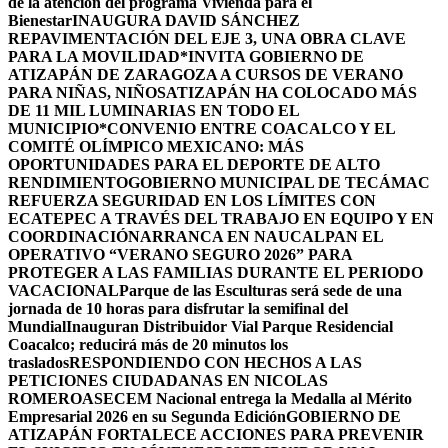
de la atención del programa Vivienda para el
Bienestar
INAUGURA DAVID SÁNCHEZ
REPAVIMENTACIÓN DEL EJE 3, UNA OBRA CLAVE
PARA LA MOVILIDAD
*INVITA GOBIERNO DE
ATIZAPÁN DE ZARAGOZA A CURSOS DE VERANO
PARA NIÑAS, NIÑOS
ATIZAPÁN HA COLOCADO MÁS
DE 11 MIL LUMINARIAS EN TODO EL
MUNICIPIO*
CONVENIO ENTRE COACALCO Y EL
COMITÉ OLÍMPICO MEXICANO: MÁS
OPORTUNIDADES PARA EL DEPORTE DE ALTO
RENDIMIENTO
GOBIERNO MUNICIPAL DE TECÁMAC
REFUERZA SEGURIDAD EN LOS LÍMITES CON
ECATEPEC A TRAVÉS DEL TRABAJO EN EQUIPO Y EN
COORDINACIÓN
ARRANCA EN NAUCALPAN EL
OPERATIVO “VERANO SEGURO 2026” PARA
PROTEGER A LAS FAMILIAS DURANTE EL PERIODO
VACACIONAL
Parque de las Esculturas será sede de una
jornada de 10 horas para disfrutar la semifinal del
Mundial
Inauguran Distribuidor Vial Parque Residencial
Coacalco; reducirá más de 20 minutos los
traslados
RESPONDIENDO CON HECHOS A LAS
PETICIONES CIUDADANAS EN NICOLAS
ROMERO
ASECEM Nacional entrega la Medalla al Mérito
Empresarial 2026 en su Segunda Edición
GOBIERNO DE
ATIZAPÁN FORTALECE ACCIONES PARA PREVENIR