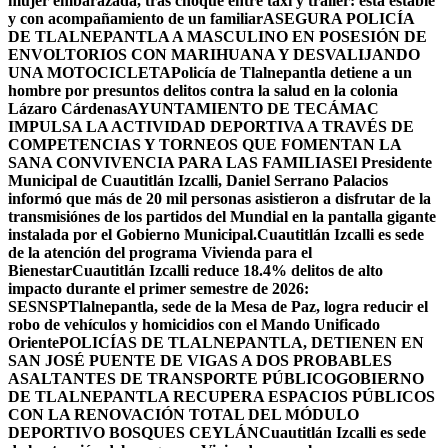
mujer embarazada, tras choque entre taxi y tráiler: está estable
y con acompañamiento de un familiar
ASEGURA POLICÍA
DE TLALNEPANTLA A MASCULINO EN POSESIÓN DE
ENVOLTORIOS CON MARIHUANA Y DESVALIJANDO
UNA MOTOCICLETA
Policía de Tlalnepantla detiene a un
hombre por presuntos delitos contra la salud en la colonia
Lázaro Cárdenas
AYUNTAMIENTO DE TECÁMAC
IMPULSA LA ACTIVIDAD DEPORTIVA A TRAVÉS DE
COMPETENCIAS Y TORNEOS QUE FOMENTAN LA
SANA CONVIVENCIA PARA LAS FAMILIAS
El Presidente
Municipal de Cuautitlán Izcalli, Daniel Serrano Palacios
informó que más de 20 mil personas asistieron a disfrutar de la
transmisiónes de los partidos del Mundial en la pantalla gigante
instalada por el Gobierno Municipal.
Cuautitlán Izcalli es sede
de la atención del programa Vivienda para el
Bienestar
Cuautitlán Izcalli reduce 18.4% delitos de alto
impacto durante el primer semestre de 2026:
SESNSP
Tlalnepantla, sede de la Mesa de Paz, logra reducir el
robo de vehículos y homicidios con el Mando Unificado
Oriente
POLICÍAS DE TLALNEPANTLA, ​DETIENEN EN
SAN JOSÉ PUENTE DE VIGAS A DOS PROBABLES
ASALTANTES DE TRANSPORTE PÚBLICO
GOBIERNO
DE TLALNEPANTLA RECUPERA ESPACIOS PÚBLICOS
CON LA RENOVACIÓN TOTAL DEL MÓDULO
DEPORTIVO BOSQUES CEYLÁN
Cuautitlán Izcalli es sede