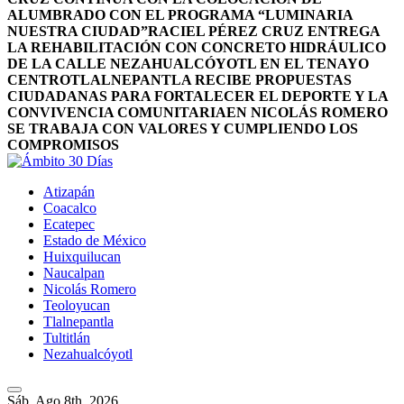
ALUMBRADO CON EL PROGRAMA “LUMINARIA
NUESTRA CIUDAD”
RACIEL PÉREZ CRUZ ENTREGA
LA REHABILITACIÓN CON CONCRETO HIDRÁULICO
DE LA CALLE NEZAHUALCÓYOTL EN EL TENAYO
CENTRO
TLALNEPANTLA RECIBE PROPUESTAS
CIUDADANAS PARA FORTALECER EL DEPORTE Y LA
CONVIVENCIA COMUNITARIA
EN NICOLÁS ROMERO
SE TRABAJA CON VALORES Y CUMPLIENDO LOS
COMPROMISOS
Atizapán
Coacalco
Ecatepec
Estado de México
Huixquilucan
Naucalpan
Nicolás Romero
Teoloyucan
Tlalnepantla
Tultitlán
Nezahualcóyotl
Sáb. Ago 8th, 2026