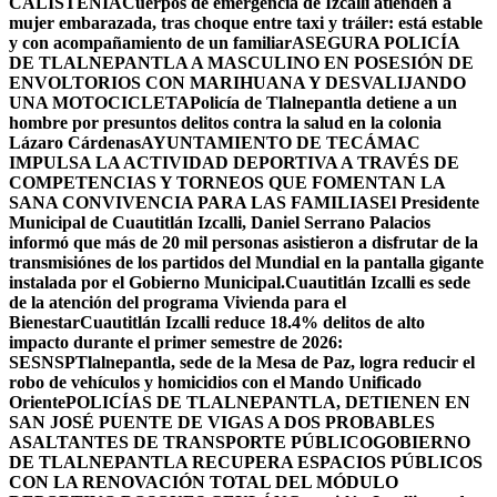
CALISTENIA
Cuerpos de emergencia de Izcalli atienden a
mujer embarazada, tras choque entre taxi y tráiler: está estable
y con acompañamiento de un familiar
ASEGURA POLICÍA
DE TLALNEPANTLA A MASCULINO EN POSESIÓN DE
ENVOLTORIOS CON MARIHUANA Y DESVALIJANDO
UNA MOTOCICLETA
Policía de Tlalnepantla detiene a un
hombre por presuntos delitos contra la salud en la colonia
Lázaro Cárdenas
AYUNTAMIENTO DE TECÁMAC
IMPULSA LA ACTIVIDAD DEPORTIVA A TRAVÉS DE
COMPETENCIAS Y TORNEOS QUE FOMENTAN LA
SANA CONVIVENCIA PARA LAS FAMILIAS
El Presidente
Municipal de Cuautitlán Izcalli, Daniel Serrano Palacios
informó que más de 20 mil personas asistieron a disfrutar de la
transmisiónes de los partidos del Mundial en la pantalla gigante
instalada por el Gobierno Municipal.
Cuautitlán Izcalli es sede
de la atención del programa Vivienda para el
Bienestar
Cuautitlán Izcalli reduce 18.4% delitos de alto
impacto durante el primer semestre de 2026:
SESNSP
Tlalnepantla, sede de la Mesa de Paz, logra reducir el
robo de vehículos y homicidios con el Mando Unificado
Oriente
POLICÍAS DE TLALNEPANTLA, ​DETIENEN EN
SAN JOSÉ PUENTE DE VIGAS A DOS PROBABLES
ASALTANTES DE TRANSPORTE PÚBLICO
GOBIERNO
DE TLALNEPANTLA RECUPERA ESPACIOS PÚBLICOS
CON LA RENOVACIÓN TOTAL DEL MÓDULO