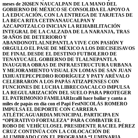
meses de 2026
EN NAUCALPAN DE LA MANO DEL
GOBIERNO DE MÉXICO SE CONSOLIDA EL APOYO A
LA EDUCACIÓN, CON LA ENTREGA DE TARJETAS DE
LA BECA RITA CETINA
NAUCALPAN Y
AZCAPOTZALCO INICIAN LA REHABILITACIÓN
INTEGRAL DE LA CALZADA DE LA NARANJA, TRAS
50 AÑOS DE DETERIORO Y
ABANDONO
TLALNEPANTLA VIVE CON PASIÓN Y
ORGULLO EL PASE DE MÉXICO A LOS DIECISEISAVOS
DE FINAL DESDE EL DESTINO FUTBOLERO DE
TENAYUCA
EL GOBIERNO DE TLALNEPANTLA
INAUGURA OBRAS DE INFRAESTRUCTURA URBANA
Y MEJORAMIENTO VISUAL EN LOMAS DE SAN JUAN
IXHUATEPEC
PEDRO RODRÍGUEZ Y PATY ARÉVALO
CELEBRARON A LOS PAPÁS ATIZAPENSES CON
FUNCIONES DE LUCHA LIBRE
COACALCO IMPULSA
LA REGULARIZACIÓN DEL SUELO PARA PROTEGER
EL PATRIMONIO FAMILIAR
Izcalli hace bailar y canta a
miles de papás en día con el Papi Fest
NICOLÁS ROMERO
IMPULSA EL DEPORTE CON CARRERA
ATLÉTICA
GUARDIA MUNICIPAL PARTICIPA EN
“OPERATIVO FORTALEZA” PARA COMBATIR EL
ROBO DE VEHÍCULOS
EL PRESIDENTE RACIEL PÉREZ
CRUZ CONTINÚA CON LA COLOCACIÓN DE
ALUMBRADO CON EL PROGRAMA “LUMINARIA