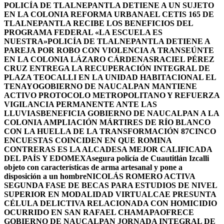
POLICÍA DE TLALNEPANTLA DETIENE A UN SUJETO
EN LA COLONIA REFORMA URBANA
EL CETIS 165 DE
TLALNEPANTLA RECIBE LOS BENEFICIOS DEL
PROGRAMA FEDERAL «LA ESCUELA ES
NUESTRA»
POLICÍA DE TLALNEPANTLA DETIENE A
PAREJA POR ROBO CON VIOLENCIA A TRANSEÚNTE
EN LA COLONIA LÁZARO CÁRDENAS
RACIEL PÉREZ
CRUZ ENTREGA LA RECUPERACIÓN INTEGRAL DE
PLAZA TEOCALLI EN LA UNIDAD HABITACIONAL EL
TENAYO
GOBIERNO DE NAUCALPAN MANTIENE
ACTIVO PROTOCOLO METROPOLITANO Y REFUERZA
VIGILANCIA PERMANENTE ANTE LAS
LLUVIAS
BENEFICIA GOBIERNO DE NAUCALPAN A LA
COLONIA AMPLIACIÓN MÁRTIRES DE RÍO BLANCO
CON LA HUELLA DE LA TRANSFORMACIÓN 87
CINCO
ENCUESTAS COINCIDEN EN QUE ROMINA
CONTRERAS ES LA ALCADESA MEJOR CALIFICADA
DEL PAÍS Y EDOMEX
Asegura policía de Cuautitlán Izcalli
objeto con características de arma artesanal y pone a
disposición a un hombre
NICOLÁS ROMERO ACTIVA
SEGUNDA FASE DE BECAS PARA ESTUDIOS DE NIVEL
SUPERIOR EN MODALIDAD VIRTUAL
CAE PRESUNTA
CÉLULA DELICTIVA RELACIONADA CON HOMICIDIO
OCURRIDO EN SAN RAFAEL CHAMAPA
OFRECE
GOBIERNO DE NAUCALPAN JORNADA INTEGRAL DE