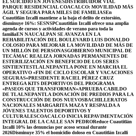
EL SUICIDIO EN JÓVENES
DISTRIBUIDOR VIAL
PARQUE RESIDENCIAL COACALCO: MOVILIDAD MÁS
ÁGIL Y SEGURA PARA MILES DE FAMILIAS
En
Cuautitlán Izcalli mantiene a la baja el delito de extorsión,
disminuye 16%: SESNSP
Cuautitlán Izcalli ofrece una amplia
agenda de cursos y actividades de verano para toda la
familia
EN NAUCALPAN SE AVANZA EN LA
REHABILITACIÓN DEL BOULEVARD LUIS DONALDO
COLOSIO PARA MEJORAR LA MOVILIDAD DE MÁS DE
UN MILLÓN DE PERSONAS
GOBIERNO MUNICIPAL DE
TECÁMAC REALIZA JORNADAS PERMANENTES DE
ESTERILIZACIÓN EN BENEFICIO DE LOS SERES
SINTIENTES
TLALNEPANTLA PONE EN MARCHA EL
OPERATIVO «FIN DE CICLO ESCOLAR Y VACACIONES
SEGURAS»
PRESIDENTE RACIEL PÉREZ CRUZ
ENTREGA KITS DEPORTIVOS DEL PROGRAMA
«PASEOS QUE TRANSFORMAN»
APRUEBA CABILDO
DE TLALNEPANTLA DONACIÓN DE PREDIOS PARA LA
CONSTRUCCIÓN DE DOS NUEVOSBACHILLERATOS
NACIONALES MARGARITA MAZA Y RESPALDA A
JÓVENES TALENTOS DEPORTIVOS Y
CULTURALES
COACALCO INICIA REPAVIMENTACIÓN
INTEGRAL DE LA CALLE SAN PEDRO
Reduce Cuautitlán
Izcalli 10% las denuncias por acoso sexual durante
2026
Disminuye 35% el homicidio doloso en Cuautitlán Izcalli