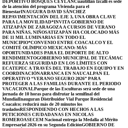
DEPORTIVO BOSQUES CEYLÁN
Cuautitlán Izcalli es sede
de la atención del programa Vivienda para el
Bienestar
INAUGURA DAVID SÁNCHEZ
REPAVIMENTACIÓN DEL EJE 3, UNA OBRA CLAVE
PARA LA MOVILIDAD
*INVITA GOBIERNO DE
ATIZAPÁN DE ZARAGOZA A CURSOS DE VERANO
PARA NIÑAS, NIÑOS
ATIZAPÁN HA COLOCADO MÁS
DE 11 MIL LUMINARIAS EN TODO EL
MUNICIPIO*
CONVENIO ENTRE COACALCO Y EL
COMITÉ OLÍMPICO MEXICANO: MÁS
OPORTUNIDADES PARA EL DEPORTE DE ALTO
RENDIMIENTO
GOBIERNO MUNICIPAL DE TECÁMAC
REFUERZA SEGURIDAD EN LOS LÍMITES CON
ECATEPEC A TRAVÉS DEL TRABAJO EN EQUIPO Y EN
COORDINACIÓN
ARRANCA EN NAUCALPAN EL
OPERATIVO “VERANO SEGURO 2026” PARA
PROTEGER A LAS FAMILIAS DURANTE EL PERIODO
VACACIONAL
Parque de las Esculturas será sede de una
jornada de 10 horas para disfrutar la semifinal del
Mundial
Inauguran Distribuidor Vial Parque Residencial
Coacalco; reducirá más de 20 minutos los
traslados
RESPONDIENDO CON HECHOS A LAS
PETICIONES CIUDADANAS EN NICOLAS
ROMERO
ASECEM Nacional entrega la Medalla al Mérito
Empresarial 2026 en su Segunda Edición
GOBIERNO DE