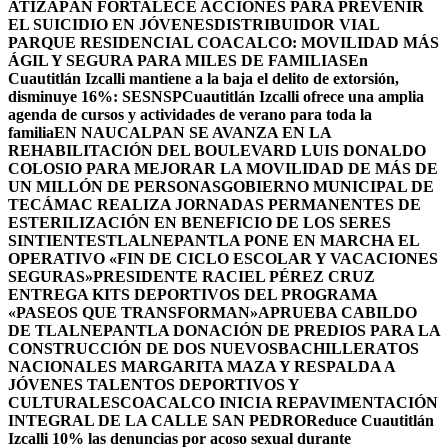
ATIZAPÁN FORTALECE ACCIONES PARA PREVENIR
EL SUICIDIO EN JÓVENES
DISTRIBUIDOR VIAL
PARQUE RESIDENCIAL COACALCO: MOVILIDAD MÁS
ÁGIL Y SEGURA PARA MILES DE FAMILIAS
En
Cuautitlán Izcalli mantiene a la baja el delito de extorsión,
disminuye 16%: SESNSP
Cuautitlán Izcalli ofrece una amplia
agenda de cursos y actividades de verano para toda la
familia
EN NAUCALPAN SE AVANZA EN LA
REHABILITACIÓN DEL BOULEVARD LUIS DONALDO
COLOSIO PARA MEJORAR LA MOVILIDAD DE MÁS DE
UN MILLÓN DE PERSONAS
GOBIERNO MUNICIPAL DE
TECÁMAC REALIZA JORNADAS PERMANENTES DE
ESTERILIZACIÓN EN BENEFICIO DE LOS SERES
SINTIENTES
TLALNEPANTLA PONE EN MARCHA EL
OPERATIVO «FIN DE CICLO ESCOLAR Y VACACIONES
SEGURAS»
PRESIDENTE RACIEL PÉREZ CRUZ
ENTREGA KITS DEPORTIVOS DEL PROGRAMA
«PASEOS QUE TRANSFORMAN»
APRUEBA CABILDO
DE TLALNEPANTLA DONACIÓN DE PREDIOS PARA LA
CONSTRUCCIÓN DE DOS NUEVOSBACHILLERATOS
NACIONALES MARGARITA MAZA Y RESPALDA A
JÓVENES TALENTOS DEPORTIVOS Y
CULTURALES
COACALCO INICIA REPAVIMENTACIÓN
INTEGRAL DE LA CALLE SAN PEDRO
Reduce Cuautitlán
Izcalli 10% las denuncias por acoso sexual durante