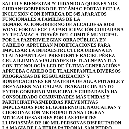
SALUD Y BIENESTAR “CUIDANDO A QUIENES NOS
CUIDAN”
GOBIERNO DE TECÁMAC FORTALECE LA
INCLUSIÓN CON ENTREGA DE 645 APARATOS
FUNCIONALES A FAMILIAS DE LA
DEMARCACIÓN
GOBIERNO DE ALCALDESA ROSI
WONG FORTALECE LA PARTICIPACIÓN CIUDADANA
EN TECÁMAC A TRAVÉS DEL COMITÉ MUNICIPAL
POR LA PAZ
PRIVILEGIAN OBRA PÚBLICA EN
CABILDO; APRUEBAN MODIFICACIONES PARA
IMPULSAR LA INFRAESTRUCTURA URBANA EN
TLALNEPANTLA
EL PRESIDENTE RACIEL PÉREZ
CRUZ ILUMINA VIALIDADES DE TLALNEPANTLA
CON TECNOLOGÍA LED DE ÚLTIMA GENERACIÓN*
APRUEBA CABILDO DE TLALNEPANTLA DIVERSOS
PROGRAMAS DE REGULARIZACIÓN Y
BONIFICACIONES EN MATERIA DE AGUA POTABLE Y
DRENAJE
EN NAUCALPAN TRABAJO CONJUNTO
ENTRE GOBIERNO MUNICIPAL Y CIUDADANÍA HA
CONSOLIDADO COMUNIDADES MÁS UNIDAS Y
PARTICIPATIVAS
MEDIDAS PREVENTIVAS
IMPULSADAS POR EL GOBIERNO DE NAUCALPAN Y
COORDINACIÓN METROPOLITANA LOGRAN
MITIGAR DESASTRES POR LAS FUERTES
LLUVIAS
MÁS DE 100 MIL PERSONAS DISFRUTARON
LA MAGIA DE LA FERIA PATRONAL SAN PEDRO