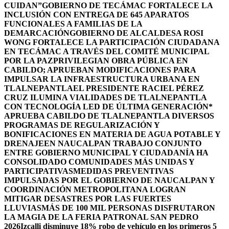
CUIDAN”
GOBIERNO DE TECÁMAC FORTALECE LA
INCLUSIÓN CON ENTREGA DE 645 APARATOS
FUNCIONALES A FAMILIAS DE LA
DEMARCACIÓN
GOBIERNO DE ALCALDESA ROSI
WONG FORTALECE LA PARTICIPACIÓN CIUDADANA
EN TECÁMAC A TRAVÉS DEL COMITÉ MUNICIPAL
POR LA PAZ
PRIVILEGIAN OBRA PÚBLICA EN
CABILDO; APRUEBAN MODIFICACIONES PARA
IMPULSAR LA INFRAESTRUCTURA URBANA EN
TLALNEPANTLA
EL PRESIDENTE RACIEL PÉREZ
CRUZ ILUMINA VIALIDADES DE TLALNEPANTLA
CON TECNOLOGÍA LED DE ÚLTIMA GENERACIÓN*
APRUEBA CABILDO DE TLALNEPANTLA DIVERSOS
PROGRAMAS DE REGULARIZACIÓN Y
BONIFICACIONES EN MATERIA DE AGUA POTABLE Y
DRENAJE
EN NAUCALPAN TRABAJO CONJUNTO
ENTRE GOBIERNO MUNICIPAL Y CIUDADANÍA HA
CONSOLIDADO COMUNIDADES MÁS UNIDAS Y
PARTICIPATIVAS
MEDIDAS PREVENTIVAS
IMPULSADAS POR EL GOBIERNO DE NAUCALPAN Y
COORDINACIÓN METROPOLITANA LOGRAN
MITIGAR DESASTRES POR LAS FUERTES
LLUVIAS
MÁS DE 100 MIL PERSONAS DISFRUTARON
LA MAGIA DE LA FERIA PATRONAL SAN PEDRO
2026
Izcalli disminuye 18% robo de vehículo en los primeros 5