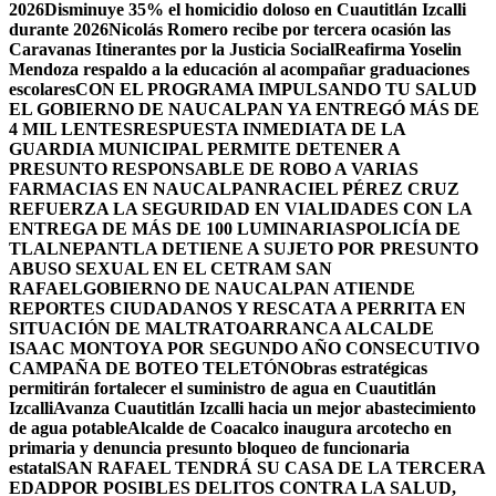
2026
Disminuye 35% el homicidio doloso en Cuautitlán Izcalli
durante 2026
Nicolás Romero recibe por tercera ocasión las
Caravanas Itinerantes por la Justicia Social
Reafirma Yoselin
Mendoza respaldo a la educación al acompañar graduaciones
escolares
CON EL PROGRAMA IMPULSANDO TU SALUD
EL GOBIERNO DE NAUCALPAN YA ENTREGÓ MÁS DE
4 MIL LENTES
RESPUESTA INMEDIATA DE LA
GUARDIA MUNICIPAL PERMITE DETENER A
PRESUNTO RESPONSABLE DE ROBO A VARIAS
FARMACIAS EN NAUCALPAN
RACIEL PÉREZ CRUZ
REFUERZA LA SEGURIDAD EN VIALIDADES CON LA
ENTREGA DE MÁS DE 100 LUMINARIAS
POLICÍA DE
TLALNEPANTLA DETIENE A SUJETO POR PRESUNTO
ABUSO SEXUAL EN EL CETRAM SAN
RAFAEL
GOBIERNO DE NAUCALPAN ATIENDE
REPORTES CIUDADANOS Y RESCATA A PERRITA EN
SITUACIÓN DE MALTRATO
ARRANCA ALCALDE
ISAAC MONTOYA POR SEGUNDO AÑO CONSECUTIVO
CAMPAÑA DE BOTEO TELETÓN
Obras estratégicas
permitirán fortalecer el suministro de agua en Cuautitlán
Izcalli
Avanza Cuautitlán Izcalli hacia un mejor abastecimiento
de agua potable
Alcalde de Coacalco inaugura arcotecho en
primaria y denuncia presunto bloqueo de funcionaria
estatal
SAN RAFAEL TENDRÁ SU CASA DE LA TERCERA
EDAD
POR POSIBLES DELITOS CONTRA LA SALUD,