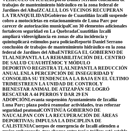
trabajos de mantenimiento hidráulico en la zona federal de
Jardines del Alba
IZCALLI, LOS VECINOS RECUPERAN
LA TRANQUILIDAD
Gobierno de Cuautitlán Izcalli suspende
cobro a motocicletas en estacionamiento de Luna Parc por
carecer de autorización municipal
Con 30 elementos adicionales
fortalecen seguridad en La Quebrada
Cuautitlán Izcalli
ampliará videovigilancia en zonas de alta incidencia y
quintuplicará estímulos para policías
Reportó Daniel Serrano
conclusión de trabajos de mantenimiento hidráulico en la zona
federal de Jardines del Alba
ENTREGA EL GOBIERNO DE
TLALNEPANTLA LA REHABILITACIÓN DEL CENTRO
DE SALUD CUAUHTÉMOC Y MÓDULO
DEPORTIVO
REGISTRA TLALNEPANTLA REDUCCIÓN
ANUAL ENLA PERCEPCIÓN DE INSEGURIDAD Y
CONSOLIDA SU TENDENCIA A LA BAJA EN EL ÚLTIMO
TRIMESTRE
EN LA UNIDAD DE CONTROL Y
BIENESTAR ANIMAL DE ATIZAPÁN SE LOGRÓ
RESCATAR A 44 PERROS Y DAR 29 EN
ADOPCIÓN
Levanta suspensión Ayuntamiento de Izcallia
Luna Parc; plaza podrá reanudar actividades, tras reforzar
seguridad peatonal
CONTINÚA GOBIERNO DE
NAUCALPAN CON LA RECUPERACIÓN DE ÁREAS
DEPORTIVAS; IMPULSA LA DISCIPLINA DE
CALISTENIA
Cuerpos de emergencia de Izcalli atienden a