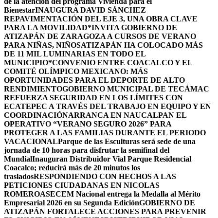
de la atención del programa Vivienda para el
Bienestar
INAUGURA DAVID SÁNCHEZ
REPAVIMENTACIÓN DEL EJE 3, UNA OBRA CLAVE
PARA LA MOVILIDAD
*INVITA GOBIERNO DE
ATIZAPÁN DE ZARAGOZA A CURSOS DE VERANO
PARA NIÑAS, NIÑOS
ATIZAPÁN HA COLOCADO MÁS
DE 11 MIL LUMINARIAS EN TODO EL
MUNICIPIO*
CONVENIO ENTRE COACALCO Y EL
COMITÉ OLÍMPICO MEXICANO: MÁS
OPORTUNIDADES PARA EL DEPORTE DE ALTO
RENDIMIENTO
GOBIERNO MUNICIPAL DE TECÁMAC
REFUERZA SEGURIDAD EN LOS LÍMITES CON
ECATEPEC A TRAVÉS DEL TRABAJO EN EQUIPO Y EN
COORDINACIÓN
ARRANCA EN NAUCALPAN EL
OPERATIVO “VERANO SEGURO 2026” PARA
PROTEGER A LAS FAMILIAS DURANTE EL PERIODO
VACACIONAL
Parque de las Esculturas será sede de una
jornada de 10 horas para disfrutar la semifinal del
Mundial
Inauguran Distribuidor Vial Parque Residencial
Coacalco; reducirá más de 20 minutos los
traslados
RESPONDIENDO CON HECHOS A LAS
PETICIONES CIUDADANAS EN NICOLAS
ROMERO
ASECEM Nacional entrega la Medalla al Mérito
Empresarial 2026 en su Segunda Edición
GOBIERNO DE
ATIZAPÁN FORTALECE ACCIONES PARA PREVENIR