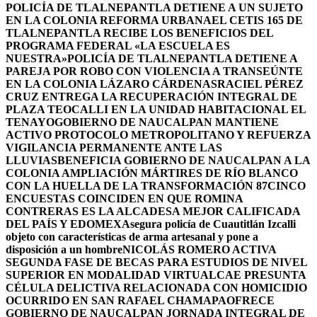
POLICÍA DE TLALNEPANTLA DETIENE A UN SUJETO
EN LA COLONIA REFORMA URBANA
EL CETIS 165 DE
TLALNEPANTLA RECIBE LOS BENEFICIOS DEL
PROGRAMA FEDERAL «LA ESCUELA ES
NUESTRA»
POLICÍA DE TLALNEPANTLA DETIENE A
PAREJA POR ROBO CON VIOLENCIA A TRANSEÚNTE
EN LA COLONIA LÁZARO CÁRDENAS
RACIEL PÉREZ
CRUZ ENTREGA LA RECUPERACIÓN INTEGRAL DE
PLAZA TEOCALLI EN LA UNIDAD HABITACIONAL EL
TENAYO
GOBIERNO DE NAUCALPAN MANTIENE
ACTIVO PROTOCOLO METROPOLITANO Y REFUERZA
VIGILANCIA PERMANENTE ANTE LAS
LLUVIAS
BENEFICIA GOBIERNO DE NAUCALPAN A LA
COLONIA AMPLIACIÓN MÁRTIRES DE RÍO BLANCO
CON LA HUELLA DE LA TRANSFORMACIÓN 87
CINCO
ENCUESTAS COINCIDEN EN QUE ROMINA
CONTRERAS ES LA ALCADESA MEJOR CALIFICADA
DEL PAÍS Y EDOMEX
Asegura policía de Cuautitlán Izcalli
objeto con características de arma artesanal y pone a
disposición a un hombre
NICOLÁS ROMERO ACTIVA
SEGUNDA FASE DE BECAS PARA ESTUDIOS DE NIVEL
SUPERIOR EN MODALIDAD VIRTUAL
CAE PRESUNTA
CÉLULA DELICTIVA RELACIONADA CON HOMICIDIO
OCURRIDO EN SAN RAFAEL CHAMAPA
OFRECE
GOBIERNO DE NAUCALPAN JORNADA INTEGRAL DE