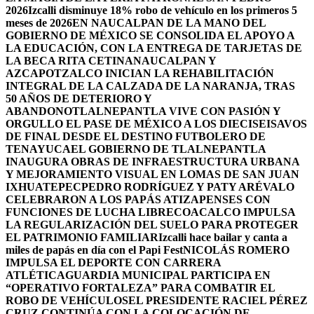
2026
Izcalli disminuye 18% robo de vehículo en los primeros 5
meses de 2026
EN NAUCALPAN DE LA MANO DEL
GOBIERNO DE MÉXICO SE CONSOLIDA EL APOYO A
LA EDUCACIÓN, CON LA ENTREGA DE TARJETAS DE
LA BECA RITA CETINA
NAUCALPAN Y
AZCAPOTZALCO INICIAN LA REHABILITACIÓN
INTEGRAL DE LA CALZADA DE LA NARANJA, TRAS
50 AÑOS DE DETERIORO Y
ABANDONO
TLALNEPANTLA VIVE CON PASIÓN Y
ORGULLO EL PASE DE MÉXICO A LOS DIECISEISAVOS
DE FINAL DESDE EL DESTINO FUTBOLERO DE
TENAYUCA
EL GOBIERNO DE TLALNEPANTLA
INAUGURA OBRAS DE INFRAESTRUCTURA URBANA
Y MEJORAMIENTO VISUAL EN LOMAS DE SAN JUAN
IXHUATEPEC
PEDRO RODRÍGUEZ Y PATY ARÉVALO
CELEBRARON A LOS PAPÁS ATIZAPENSES CON
FUNCIONES DE LUCHA LIBRE
COACALCO IMPULSA
LA REGULARIZACIÓN DEL SUELO PARA PROTEGER
EL PATRIMONIO FAMILIAR
Izcalli hace bailar y canta a
miles de papás en día con el Papi Fest
NICOLÁS ROMERO
IMPULSA EL DEPORTE CON CARRERA
ATLÉTICA
GUARDIA MUNICIPAL PARTICIPA EN
“OPERATIVO FORTALEZA” PARA COMBATIR EL
ROBO DE VEHÍCULOS
EL PRESIDENTE RACIEL PÉREZ
CRUZ CONTINÚA CON LA COLOCACIÓN DE