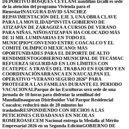
DEPORTIVO BOSQUES CEYLÁN
Cuautitlán Izcalli es sede
de la atención del programa Vivienda para el
Bienestar
INAUGURA DAVID SÁNCHEZ
REPAVIMENTACIÓN DEL EJE 3, UNA OBRA CLAVE
PARA LA MOVILIDAD
*INVITA GOBIERNO DE
ATIZAPÁN DE ZARAGOZA A CURSOS DE VERANO
PARA NIÑAS, NIÑOS
ATIZAPÁN HA COLOCADO MÁS
DE 11 MIL LUMINARIAS EN TODO EL
MUNICIPIO*
CONVENIO ENTRE COACALCO Y EL
COMITÉ OLÍMPICO MEXICANO: MÁS
OPORTUNIDADES PARA EL DEPORTE DE ALTO
RENDIMIENTO
GOBIERNO MUNICIPAL DE TECÁMAC
REFUERZA SEGURIDAD EN LOS LÍMITES CON
ECATEPEC A TRAVÉS DEL TRABAJO EN EQUIPO Y EN
COORDINACIÓN
ARRANCA EN NAUCALPAN EL
OPERATIVO “VERANO SEGURO 2026” PARA
PROTEGER A LAS FAMILIAS DURANTE EL PERIODO
VACACIONAL
Parque de las Esculturas será sede de una
jornada de 10 horas para disfrutar la semifinal del
Mundial
Inauguran Distribuidor Vial Parque Residencial
Coacalco; reducirá más de 20 minutos los
traslados
RESPONDIENDO CON HECHOS A LAS
PETICIONES CIUDADANAS EN NICOLAS
ROMERO
ASECEM Nacional entrega la Medalla al Mérito
Empresarial 2026 en su Segunda Edición
GOBIERNO DE