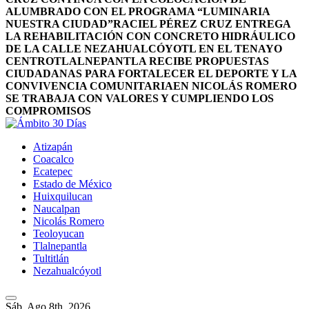
ALUMBRADO CON EL PROGRAMA “LUMINARIA
NUESTRA CIUDAD”
RACIEL PÉREZ CRUZ ENTREGA
LA REHABILITACIÓN CON CONCRETO HIDRÁULICO
DE LA CALLE NEZAHUALCÓYOTL EN EL TENAYO
CENTRO
TLALNEPANTLA RECIBE PROPUESTAS
CIUDADANAS PARA FORTALECER EL DEPORTE Y LA
CONVIVENCIA COMUNITARIA
EN NICOLÁS ROMERO
SE TRABAJA CON VALORES Y CUMPLIENDO LOS
COMPROMISOS
Atizapán
Coacalco
Ecatepec
Estado de México
Huixquilucan
Naucalpan
Nicolás Romero
Teoloyucan
Tlalnepantla
Tultitlán
Nezahualcóyotl
Sáb. Ago 8th, 2026