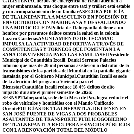
CALISTENIA
Cuerpos de emergencia de Izcalli atienden a
mujer embarazada, tras choque entre taxi y tráiler: está estable
y con acompañamiento de un familiar
ASEGURA POLICÍA
DE TLALNEPANTLA A MASCULINO EN POSESIÓN DE
ENVOLTORIOS CON MARIHUANA Y DESVALIJANDO
UNA MOTOCICLETA
Policía de Tlalnepantla detiene a un
hombre por presuntos delitos contra la salud en la colonia
Lázaro Cárdenas
AYUNTAMIENTO DE TECÁMAC
IMPULSA LA ACTIVIDAD DEPORTIVA A TRAVÉS DE
COMPETENCIAS Y TORNEOS QUE FOMENTAN LA
SANA CONVIVENCIA PARA LAS FAMILIAS
El Presidente
Municipal de Cuautitlán Izcalli, Daniel Serrano Palacios
informó que más de 20 mil personas asistieron a disfrutar de la
transmisiónes de los partidos del Mundial en la pantalla gigante
instalada por el Gobierno Municipal.
Cuautitlán Izcalli es sede
de la atención del programa Vivienda para el
Bienestar
Cuautitlán Izcalli reduce 18.4% delitos de alto
impacto durante el primer semestre de 2026:
SESNSP
Tlalnepantla, sede de la Mesa de Paz, logra reducir el
robo de vehículos y homicidios con el Mando Unificado
Oriente
POLICÍAS DE TLALNEPANTLA, ​DETIENEN EN
SAN JOSÉ PUENTE DE VIGAS A DOS PROBABLES
ASALTANTES DE TRANSPORTE PÚBLICO
GOBIERNO
DE TLALNEPANTLA RECUPERA ESPACIOS PÚBLICOS
CON LA RENOVACIÓN TOTAL DEL MÓDULO