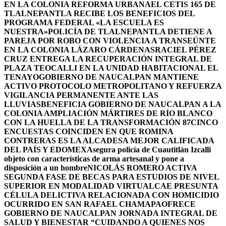
EN LA COLONIA REFORMA URBANA
EL CETIS 165 DE
TLALNEPANTLA RECIBE LOS BENEFICIOS DEL
PROGRAMA FEDERAL «LA ESCUELA ES
NUESTRA»
POLICÍA DE TLALNEPANTLA DETIENE A
PAREJA POR ROBO CON VIOLENCIA A TRANSEÚNTE
EN LA COLONIA LÁZARO CÁRDENAS
RACIEL PÉREZ
CRUZ ENTREGA LA RECUPERACIÓN INTEGRAL DE
PLAZA TEOCALLI EN LA UNIDAD HABITACIONAL EL
TENAYO
GOBIERNO DE NAUCALPAN MANTIENE
ACTIVO PROTOCOLO METROPOLITANO Y REFUERZA
VIGILANCIA PERMANENTE ANTE LAS
LLUVIAS
BENEFICIA GOBIERNO DE NAUCALPAN A LA
COLONIA AMPLIACIÓN MÁRTIRES DE RÍO BLANCO
CON LA HUELLA DE LA TRANSFORMACIÓN 87
CINCO
ENCUESTAS COINCIDEN EN QUE ROMINA
CONTRERAS ES LA ALCADESA MEJOR CALIFICADA
DEL PAÍS Y EDOMEX
Asegura policía de Cuautitlán Izcalli
objeto con características de arma artesanal y pone a
disposición a un hombre
NICOLÁS ROMERO ACTIVA
SEGUNDA FASE DE BECAS PARA ESTUDIOS DE NIVEL
SUPERIOR EN MODALIDAD VIRTUAL
CAE PRESUNTA
CÉLULA DELICTIVA RELACIONADA CON HOMICIDIO
OCURRIDO EN SAN RAFAEL CHAMAPA
OFRECE
GOBIERNO DE NAUCALPAN JORNADA INTEGRAL DE
SALUD Y BIENESTAR “CUIDANDO A QUIENES NOS