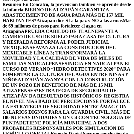
Resumen
En Coacalco, la prevención también se aprende desde
la infancia.
BIERNO DE ATIZAPÁN GARANTIZA
ABASTECIMIENTO DE AGUA PARA MÁS DE 157 MIL
HABITANTES*
Atizapán dice SÍ a la paz y NO a las armas
Más
de 69 millones de pesos para fortalecer el agua en
Atizapán
APRUEBA CABILDO DE TLALNEPANTLA
CAMBIO DE USO DE SUELO PARA CASA DE CULTURA
Y RESPALDA REFORMA AL PODER JUDICIAL
MEXIQUENSE
AVANZA LA CONSTRUCCIÓN DEL
MEXICABLE LÍNEA 3; TRANSFORMARÁ LA
MOVILIDAD Y LA CALIDAD DE VIDA DE MILES DE
FAMILIAS NAUCALPENSES
INICIA EN NAUCALPAN EL
CURSO DE VERANO “HIDRO DETECTIVES 2026” PARA
FOMENTAR LA CULTURA DEL AGUA ENTRE NIÑAS Y
NIÑOS
ATIZAPÁN AVANZA CON LA CONSTRUCCIÓN
DE UN POZO EN BENEFICIO DE MÁS DE 15 MIL
ATIZAPENSES
*ESTRATEGIA DE SEGURIDAD DE
ATIZAPÁN DA RESULTADOS HISTÓRICOS; REGISTRA
EL NIVEL MÁS BAJO DE PERCEPCIÓN
SE FORTALECE
LA ESTRATEGIA DE SEGURIDAD EN TECÁMAC CON
SALARIOS DIGNOS PARA LA GUARDIA CIVIL, MÁS DE
100 NUEVAS UNIDADES Y UN C4 CON TECNOLOGÍA DE
PUNTA
DETIENE POLICÍA MUNICIPAL A DOS
PROBABLES RESPONSABLES POR SIMULACIÓN DE
VEHÍCULO OFICIAL
Reportó Daniel Serrano conclusión de