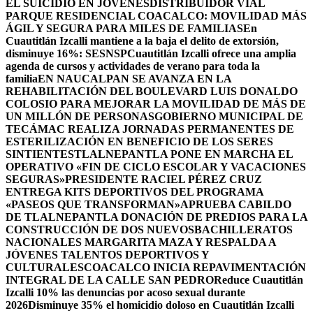
EL SUICIDIO EN JÓVENES
DISTRIBUIDOR VIAL
PARQUE RESIDENCIAL COACALCO: MOVILIDAD MÁS
ÁGIL Y SEGURA PARA MILES DE FAMILIAS
En
Cuautitlán Izcalli mantiene a la baja el delito de extorsión,
disminuye 16%: SESNSP
Cuautitlán Izcalli ofrece una amplia
agenda de cursos y actividades de verano para toda la
familia
EN NAUCALPAN SE AVANZA EN LA
REHABILITACIÓN DEL BOULEVARD LUIS DONALDO
COLOSIO PARA MEJORAR LA MOVILIDAD DE MÁS DE
UN MILLÓN DE PERSONAS
GOBIERNO MUNICIPAL DE
TECÁMAC REALIZA JORNADAS PERMANENTES DE
ESTERILIZACIÓN EN BENEFICIO DE LOS SERES
SINTIENTES
TLALNEPANTLA PONE EN MARCHA EL
OPERATIVO «FIN DE CICLO ESCOLAR Y VACACIONES
SEGURAS»
PRESIDENTE RACIEL PÉREZ CRUZ
ENTREGA KITS DEPORTIVOS DEL PROGRAMA
«PASEOS QUE TRANSFORMAN»
APRUEBA CABILDO
DE TLALNEPANTLA DONACIÓN DE PREDIOS PARA LA
CONSTRUCCIÓN DE DOS NUEVOSBACHILLERATOS
NACIONALES MARGARITA MAZA Y RESPALDA A
JÓVENES TALENTOS DEPORTIVOS Y
CULTURALES
COACALCO INICIA REPAVIMENTACIÓN
INTEGRAL DE LA CALLE SAN PEDRO
Reduce Cuautitlán
Izcalli 10% las denuncias por acoso sexual durante
2026
Disminuye 35% el homicidio doloso en Cuautitlán Izcalli