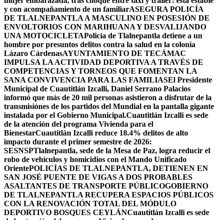
mujer embarazada, tras choque entre taxi y tráiler: está estable
y con acompañamiento de un familiar
ASEGURA POLICÍA
DE TLALNEPANTLA A MASCULINO EN POSESIÓN DE
ENVOLTORIOS CON MARIHUANA Y DESVALIJANDO
UNA MOTOCICLETA
Policía de Tlalnepantla detiene a un
hombre por presuntos delitos contra la salud en la colonia
Lázaro Cárdenas
AYUNTAMIENTO DE TECÁMAC
IMPULSA LA ACTIVIDAD DEPORTIVA A TRAVÉS DE
COMPETENCIAS Y TORNEOS QUE FOMENTAN LA
SANA CONVIVENCIA PARA LAS FAMILIAS
El Presidente
Municipal de Cuautitlán Izcalli, Daniel Serrano Palacios
informó que más de 20 mil personas asistieron a disfrutar de la
transmisiónes de los partidos del Mundial en la pantalla gigante
instalada por el Gobierno Municipal.
Cuautitlán Izcalli es sede
de la atención del programa Vivienda para el
Bienestar
Cuautitlán Izcalli reduce 18.4% delitos de alto
impacto durante el primer semestre de 2026:
SESNSP
Tlalnepantla, sede de la Mesa de Paz, logra reducir el
robo de vehículos y homicidios con el Mando Unificado
Oriente
POLICÍAS DE TLALNEPANTLA, ​DETIENEN EN
SAN JOSÉ PUENTE DE VIGAS A DOS PROBABLES
ASALTANTES DE TRANSPORTE PÚBLICO
GOBIERNO
DE TLALNEPANTLA RECUPERA ESPACIOS PÚBLICOS
CON LA RENOVACIÓN TOTAL DEL MÓDULO
DEPORTIVO BOSQUES CEYLÁN
Cuautitlán Izcalli es sede