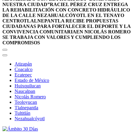
NUESTRA CIUDAD”
RACIEL PÉREZ CRUZ ENTREGA
LA REHABILITACIÓN CON CONCRETO HIDRÁULICO
DE LA CALLE NEZAHUALCÓYOTL EN EL TENAYO
CENTRO
TLALNEPANTLA RECIBE PROPUESTAS
CIUDADANAS PARA FORTALECER EL DEPORTE Y LA
CONVIVENCIA COMUNITARIA
EN NICOLÁS ROMERO
SE TRABAJA CON VALORES Y CUMPLIENDO LOS
COMPROMISOS
Atizapán
Coacalco
Ecatepec
Estado de México
Huixquilucan
Naucalpan
Nicolás Romero
Teoloyucan
Tlalnepantla
Tultitlán
Nezahualcóyotl