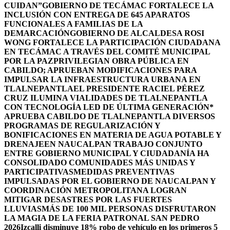
CUIDAN”
GOBIERNO DE TECÁMAC FORTALECE LA
INCLUSIÓN CON ENTREGA DE 645 APARATOS
FUNCIONALES A FAMILIAS DE LA
DEMARCACIÓN
GOBIERNO DE ALCALDESA ROSI
WONG FORTALECE LA PARTICIPACIÓN CIUDADANA
EN TECÁMAC A TRAVÉS DEL COMITÉ MUNICIPAL
POR LA PAZ
PRIVILEGIAN OBRA PÚBLICA EN
CABILDO; APRUEBAN MODIFICACIONES PARA
IMPULSAR LA INFRAESTRUCTURA URBANA EN
TLALNEPANTLA
EL PRESIDENTE RACIEL PÉREZ
CRUZ ILUMINA VIALIDADES DE TLALNEPANTLA
CON TECNOLOGÍA LED DE ÚLTIMA GENERACIÓN*
APRUEBA CABILDO DE TLALNEPANTLA DIVERSOS
PROGRAMAS DE REGULARIZACIÓN Y
BONIFICACIONES EN MATERIA DE AGUA POTABLE Y
DRENAJE
EN NAUCALPAN TRABAJO CONJUNTO
ENTRE GOBIERNO MUNICIPAL Y CIUDADANÍA HA
CONSOLIDADO COMUNIDADES MÁS UNIDAS Y
PARTICIPATIVAS
MEDIDAS PREVENTIVAS
IMPULSADAS POR EL GOBIERNO DE NAUCALPAN Y
COORDINACIÓN METROPOLITANA LOGRAN
MITIGAR DESASTRES POR LAS FUERTES
LLUVIAS
MÁS DE 100 MIL PERSONAS DISFRUTARON
LA MAGIA DE LA FERIA PATRONAL SAN PEDRO
2026
Izcalli disminuye 18% robo de vehículo en los primeros 5