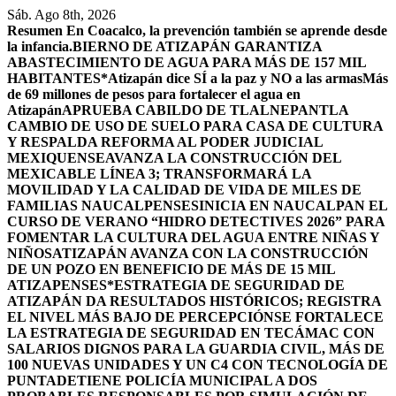
Saltar
Sáb. Ago 8th, 2026
al
Resumen
En Coacalco, la prevención también se aprende desde
contenido
la infancia.
BIERNO DE ATIZAPÁN GARANTIZA
ABASTECIMIENTO DE AGUA PARA MÁS DE 157 MIL
HABITANTES*
Atizapán dice SÍ a la paz y NO a las armas
Más
de 69 millones de pesos para fortalecer el agua en
Atizapán
APRUEBA CABILDO DE TLALNEPANTLA
CAMBIO DE USO DE SUELO PARA CASA DE CULTURA
Y RESPALDA REFORMA AL PODER JUDICIAL
MEXIQUENSE
AVANZA LA CONSTRUCCIÓN DEL
MEXICABLE LÍNEA 3; TRANSFORMARÁ LA
MOVILIDAD Y LA CALIDAD DE VIDA DE MILES DE
FAMILIAS NAUCALPENSES
INICIA EN NAUCALPAN EL
CURSO DE VERANO “HIDRO DETECTIVES 2026” PARA
FOMENTAR LA CULTURA DEL AGUA ENTRE NIÑAS Y
NIÑOS
ATIZAPÁN AVANZA CON LA CONSTRUCCIÓN
DE UN POZO EN BENEFICIO DE MÁS DE 15 MIL
ATIZAPENSES
*ESTRATEGIA DE SEGURIDAD DE
ATIZAPÁN DA RESULTADOS HISTÓRICOS; REGISTRA
EL NIVEL MÁS BAJO DE PERCEPCIÓN
SE FORTALECE
LA ESTRATEGIA DE SEGURIDAD EN TECÁMAC CON
SALARIOS DIGNOS PARA LA GUARDIA CIVIL, MÁS DE
100 NUEVAS UNIDADES Y UN C4 CON TECNOLOGÍA DE
PUNTA
DETIENE POLICÍA MUNICIPAL A DOS