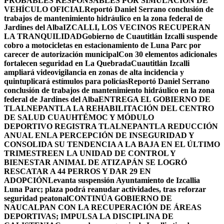
PROBABLES RESPONSABLES POR SIMULACIÓN DE
VEHÍCULO OFICIAL
Reportó Daniel Serrano conclusión de
trabajos de mantenimiento hidráulico en la zona federal de
Jardines del Alba
IZCALLI, LOS VECINOS RECUPERAN
LA TRANQUILIDAD
Gobierno de Cuautitlán Izcalli suspende
cobro a motocicletas en estacionamiento de Luna Parc por
carecer de autorización municipal
Con 30 elementos adicionales
fortalecen seguridad en La Quebrada
Cuautitlán Izcalli
ampliará videovigilancia en zonas de alta incidencia y
quintuplicará estímulos para policías
Reportó Daniel Serrano
conclusión de trabajos de mantenimiento hidráulico en la zona
federal de Jardines del Alba
ENTREGA EL GOBIERNO DE
TLALNEPANTLA LA REHABILITACIÓN DEL CENTRO
DE SALUD CUAUHTÉMOC Y MÓDULO
DEPORTIVO
REGISTRA TLALNEPANTLA REDUCCIÓN
ANUAL ENLA PERCEPCIÓN DE INSEGURIDAD Y
CONSOLIDA SU TENDENCIA A LA BAJA EN EL ÚLTIMO
TRIMESTRE
EN LA UNIDAD DE CONTROL Y
BIENESTAR ANIMAL DE ATIZAPÁN SE LOGRÓ
RESCATAR A 44 PERROS Y DAR 29 EN
ADOPCIÓN
Levanta suspensión Ayuntamiento de Izcallia
Luna Parc; plaza podrá reanudar actividades, tras reforzar
seguridad peatonal
CONTINÚA GOBIERNO DE
NAUCALPAN CON LA RECUPERACIÓN DE ÁREAS
DEPORTIVAS; IMPULSA LA DISCIPLINA DE