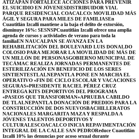
ATIZAPÁN FORTALECE ACCIONES PARA PREVENIR
EL SUICIDIO EN JÓVENES
DISTRIBUIDOR VIAL
PARQUE RESIDENCIAL COACALCO: MOVILIDAD MÁS
ÁGIL Y SEGURA PARA MILES DE FAMILIAS
En
Cuautitlán Izcalli mantiene a la baja el delito de extorsión,
disminuye 16%: SESNSP
Cuautitlán Izcalli ofrece una amplia
agenda de cursos y actividades de verano para toda la
familia
EN NAUCALPAN SE AVANZA EN LA
REHABILITACIÓN DEL BOULEVARD LUIS DONALDO
COLOSIO PARA MEJORAR LA MOVILIDAD DE MÁS DE
UN MILLÓN DE PERSONAS
GOBIERNO MUNICIPAL DE
TECÁMAC REALIZA JORNADAS PERMANENTES DE
ESTERILIZACIÓN EN BENEFICIO DE LOS SERES
SINTIENTES
TLALNEPANTLA PONE EN MARCHA EL
OPERATIVO «FIN DE CICLO ESCOLAR Y VACACIONES
SEGURAS»
PRESIDENTE RACIEL PÉREZ CRUZ
ENTREGA KITS DEPORTIVOS DEL PROGRAMA
«PASEOS QUE TRANSFORMAN»
APRUEBA CABILDO
DE TLALNEPANTLA DONACIÓN DE PREDIOS PARA LA
CONSTRUCCIÓN DE DOS NUEVOSBACHILLERATOS
NACIONALES MARGARITA MAZA Y RESPALDA A
JÓVENES TALENTOS DEPORTIVOS Y
CULTURALES
COACALCO INICIA REPAVIMENTACIÓN
INTEGRAL DE LA CALLE SAN PEDRO
Reduce Cuautitlán
Izcalli 10% las denuncias por acoso sexual durante