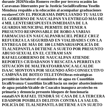
durante 2026
Nicolás Romero recibe por tercera ocasión las
Caravanas Itinerantes por la Justicia Social
Reafirma Yoselin
Mendoza respaldo a la educación al acompañar graduaciones
escolares
CON EL PROGRAMA IMPULSANDO TU SALUD
EL GOBIERNO DE NAUCALPAN YA ENTREGÓ MÁS DE
4 MIL LENTES
RESPUESTA INMEDIATA DE LA
GUARDIA MUNICIPAL PERMITE DETENER A
PRESUNTO RESPONSABLE DE ROBO A VARIAS
FARMACIAS EN NAUCALPAN
RACIEL PÉREZ CRUZ
REFUERZA LA SEGURIDAD EN VIALIDADES CON LA
ENTREGA DE MÁS DE 100 LUMINARIAS
POLICÍA DE
TLALNEPANTLA DETIENE A SUJETO POR PRESUNTO
ABUSO SEXUAL EN EL CETRAM SAN
RAFAEL
GOBIERNO DE NAUCALPAN ATIENDE
REPORTES CIUDADANOS Y RESCATA A PERRITA EN
SITUACIÓN DE MALTRATO
ARRANCA ALCALDE
ISAAC MONTOYA POR SEGUNDO AÑO CONSECUTIVO
CAMPAÑA DE BOTEO TELETÓN
Obras estratégicas
permitirán fortalecer el suministro de agua en Cuautitlán
Izcalli
Avanza Cuautitlán Izcalli hacia un mejor abastecimiento
de agua potable
Alcalde de Coacalco inaugura arcotecho en
primaria y denuncia presunto bloqueo de funcionaria
estatal
SAN RAFAEL TENDRÁ SU CASA DE LA TERCERA
EDAD
POR POSIBLES DELITOS CONTRA LA SALUD,
POLICÍA DE TLALNEPANTLA DETIENE A UN SUJETO