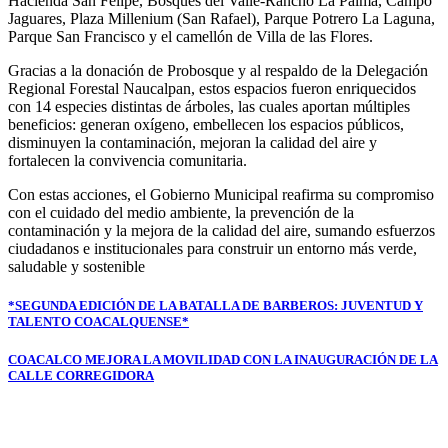
Hacienda San Felipe, Bosques del Valle-Rancho La Palma, Campo
Jaguares, Plaza Millenium (San Rafael), Parque Potrero La Laguna,
Parque San Francisco y el camellón de Villa de las Flores.
Gracias a la donación de Probosque y al respaldo de la Delegación
Regional Forestal Naucalpan, estos espacios fueron enriquecidos
con 14 especies distintas de árboles, las cuales aportan múltiples
beneficios: generan oxígeno, embellecen los espacios públicos,
disminuyen la contaminación, mejoran la calidad del aire y
fortalecen la convivencia comunitaria.
Con estas acciones, el Gobierno Municipal reafirma su compromiso
con el cuidado del medio ambiente, la prevención de la
contaminación y la mejora de la calidad del aire, sumando esfuerzos
ciudadanos e institucionales para construir un entorno más verde,
saludable y sostenible
Navegación
*SEGUNDA EDICIÓN DE LA BATALLA DE BARBEROS: JUVENTUD Y
TALENTO COACALQUENSE*
de
entradas
COACALCO MEJORA LA MOVILIDAD CON LA INAUGURACIÓN DE LA
CALLE CORREGIDORA