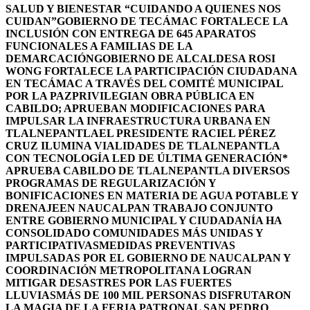
SALUD Y BIENESTAR “CUIDANDO A QUIENES NOS
CUIDAN”
GOBIERNO DE TECÁMAC FORTALECE LA
INCLUSIÓN CON ENTREGA DE 645 APARATOS
FUNCIONALES A FAMILIAS DE LA
DEMARCACIÓN
GOBIERNO DE ALCALDESA ROSI
WONG FORTALECE LA PARTICIPACIÓN CIUDADANA
EN TECÁMAC A TRAVÉS DEL COMITÉ MUNICIPAL
POR LA PAZ
PRIVILEGIAN OBRA PÚBLICA EN
CABILDO; APRUEBAN MODIFICACIONES PARA
IMPULSAR LA INFRAESTRUCTURA URBANA EN
TLALNEPANTLA
EL PRESIDENTE RACIEL PÉREZ
CRUZ ILUMINA VIALIDADES DE TLALNEPANTLA
CON TECNOLOGÍA LED DE ÚLTIMA GENERACIÓN*
APRUEBA CABILDO DE TLALNEPANTLA DIVERSOS
PROGRAMAS DE REGULARIZACIÓN Y
BONIFICACIONES EN MATERIA DE AGUA POTABLE Y
DRENAJE
EN NAUCALPAN TRABAJO CONJUNTO
ENTRE GOBIERNO MUNICIPAL Y CIUDADANÍA HA
CONSOLIDADO COMUNIDADES MÁS UNIDAS Y
PARTICIPATIVAS
MEDIDAS PREVENTIVAS
IMPULSADAS POR EL GOBIERNO DE NAUCALPAN Y
COORDINACIÓN METROPOLITANA LOGRAN
MITIGAR DESASTRES POR LAS FUERTES
LLUVIAS
MÁS DE 100 MIL PERSONAS DISFRUTARON
LA MAGIA DE LA FERIA PATRONAL SAN PEDRO