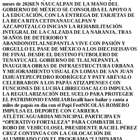
meses de 2026
EN NAUCALPAN DE LA MANO DEL
GOBIERNO DE MÉXICO SE CONSOLIDA EL APOYO A
LA EDUCACIÓN, CON LA ENTREGA DE TARJETAS DE
LA BECA RITA CETINA
NAUCALPAN Y
AZCAPOTZALCO INICIAN LA REHABILITACIÓN
INTEGRAL DE LA CALZADA DE LA NARANJA, TRAS
50 AÑOS DE DETERIORO Y
ABANDONO
TLALNEPANTLA VIVE CON PASIÓN Y
ORGULLO EL PASE DE MÉXICO A LOS DIECISEISAVOS
DE FINAL DESDE EL DESTINO FUTBOLERO DE
TENAYUCA
EL GOBIERNO DE TLALNEPANTLA
INAUGURA OBRAS DE INFRAESTRUCTURA URBANA
Y MEJORAMIENTO VISUAL EN LOMAS DE SAN JUAN
IXHUATEPEC
PEDRO RODRÍGUEZ Y PATY ARÉVALO
CELEBRARON A LOS PAPÁS ATIZAPENSES CON
FUNCIONES DE LUCHA LIBRE
COACALCO IMPULSA
LA REGULARIZACIÓN DEL SUELO PARA PROTEGER
EL PATRIMONIO FAMILIAR
Izcalli hace bailar y canta a
miles de papás en día con el Papi Fest
NICOLÁS ROMERO
IMPULSA EL DEPORTE CON CARRERA
ATLÉTICA
GUARDIA MUNICIPAL PARTICIPA EN
“OPERATIVO FORTALEZA” PARA COMBATIR EL
ROBO DE VEHÍCULOS
EL PRESIDENTE RACIEL PÉREZ
CRUZ CONTINÚA CON LA COLOCACIÓN DE
ALUMBRADO CON EL PROGRAMA “LUMINARIA