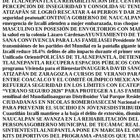
DE TLALNEPANTLA LA REHABILITACIÓN DEL CENT
PERCEPCIÓN DE INSEGURIDAD Y CONSOLIDA SU TEND
ATIZAPÁN SE LOGRÓ RESCATAR A 44 PERROS Y DAR 2
seguridad peatonal
CONTINÚA GOBIERNO DE NAUCALPAN 
emergencia de Izcalli atienden a mujer embarazada, tras choque e
MASCULINO EN POSESIÓN DE ENVOLTORIOS CON MA
la salud en la colonia Lázaro Cárdenas
AYUNTAMIENTO DE T
SANA CONVIVENCIA PARA LAS FAMILIAS
El Presidente M
transmisiónes de los partidos del Mundial en la pantalla gigante 
Izcalli reduce 18.4% delitos de alto impacto durante el primer 
Unificado Oriente
POLICÍAS DE TLALNEPANTLA, ​DETIE
TLALNEPANTLA RECUPERA ESPACIOS PÚBLICOS CON
programa Vivienda para el Bienestar
INAUGURA DAVID SÁNC
ATIZAPÁN DE ZARAGOZA A CURSOS DE VERANO PARA 
ENTRE COACALCO Y EL COMITÉ OLÍMPICO MEXICAN
REFUERZA SEGURIDAD EN LOS LÍMITES CON ECATEP
“VERANO SEGURO 2026” PARA PROTEGER A LAS FAM
semifinal del Mundial
Inauguran Distribuidor Vial Parque Residen
CIUDADANAS EN NICOLAS ROMERO
ASECEM Nacional ent
PARA PREVENIR EL SUICIDIO EN JÓVENES
DISTRIBUI
Cuautitlán Izcalli mantiene a la baja el delito de extorsión, di
NAUCALPAN SE AVANZA EN LA REHABILITACIÓN DEL
PERSONAS
GOBIERNO MUNICIPAL DE TECÁMAC REALI
SINTIENTES
TLALNEPANTLA PONE EN MARCHA EL OPE
KITS DEPORTIVOS DEL PROGRAMA «PASEOS QUE TR