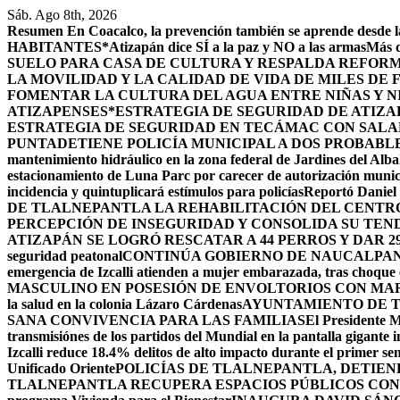
Saltar
Sáb. Ago 8th, 2026
al
Resumen
En Coacalco, la prevención también se aprende desde la
contenido
HABITANTES*
Atizapán dice SÍ a la paz y NO a las armas
Más d
SUELO PARA CASA DE CULTURA Y RESPALDA REFORM
LA MOVILIDAD Y LA CALIDAD DE VIDA DE MILES DE
FOMENTAR LA CULTURA DEL AGUA ENTRE NIÑAS Y N
ATIZAPENSES
*ESTRATEGIA DE SEGURIDAD DE ATIZA
ESTRATEGIA DE SEGURIDAD EN TECÁMAC CON SALARI
PUNTA
DETIENE POLICÍA MUNICIPAL A DOS PROBABL
mantenimiento hidráulico en la zona federal de Jardines del Alba
estacionamiento de Luna Parc por carecer de autorización munic
incidencia y quintuplicará estímulos para policías
Reportó Daniel 
DE TLALNEPANTLA LA REHABILITACIÓN DEL CENT
PERCEPCIÓN DE INSEGURIDAD Y CONSOLIDA SU TEND
ATIZAPÁN SE LOGRÓ RESCATAR A 44 PERROS Y DAR 2
seguridad peatonal
CONTINÚA GOBIERNO DE NAUCALPAN 
emergencia de Izcalli atienden a mujer embarazada, tras choque e
MASCULINO EN POSESIÓN DE ENVOLTORIOS CON MA
la salud en la colonia Lázaro Cárdenas
AYUNTAMIENTO DE T
SANA CONVIVENCIA PARA LAS FAMILIAS
El Presidente M
transmisiónes de los partidos del Mundial en la pantalla gigante 
Izcalli reduce 18.4% delitos de alto impacto durante el primer 
Unificado Oriente
POLICÍAS DE TLALNEPANTLA, ​DETIE
TLALNEPANTLA RECUPERA ESPACIOS PÚBLICOS CON