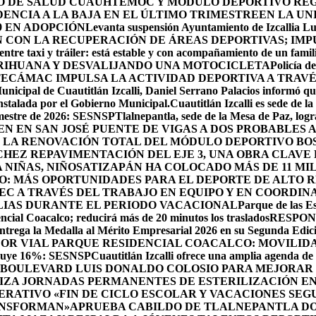
RO DE SALUD CUAUHTÉMOC Y MÓDULO DEPORTIVO
REG
ENCIA A LA BAJA EN EL ÚLTIMO TRIMESTRE
EN LA UN
9 EN ADOPCIÓN
Levanta suspensión Ayuntamiento de Izcallia Lu
CON LA RECUPERACIÓN DE ÁREAS DEPORTIVAS; IMPU
ntre taxi y tráiler: está estable y con acompañamiento de un famil
RIHUANA Y DESVALIJANDO UNA MOTOCICLETA
Policía d
ECÁMAC IMPULSA LA ACTIVIDAD DEPORTIVA A TRAV
unicipal de Cuautitlán Izcalli, Daniel Serrano Palacios informó que
instalada por el Gobierno Municipal.
Cuautitlán Izcalli es sede de 
semestre de 2026: SESNSP
Tlalnepantla, sede de la Mesa de Paz, log
NEN EN SAN JOSÉ PUENTE DE VIGAS A DOS PROBABLES
 LA RENOVACIÓN TOTAL DEL MÓDULO DEPORTIVO BO
HEZ REPAVIMENTACIÓN DEL EJE 3, UNA OBRA CLAVE
NIÑAS, NIÑOS
ATIZAPÁN HA COLOCADO MÁS DE 11 MIL
O: MÁS OPORTUNIDADES PARA EL DEPORTE DE ALTO 
EC A TRAVÉS DEL TRABAJO EN EQUIPO Y EN COORDIN
ILIAS DURANTE EL PERIODO VACACIONAL
Parque de las Es
cial Coacalco; reducirá más de 20 minutos los traslados
RESPON
rega la Medalla al Mérito Empresarial 2026 en su Segunda Edic
DOR VIAL PARQUE RESIDENCIAL COACALCO: MOVILIDA
sminuye 16%: SESNSP
Cuautitlán Izcalli ofrece una amplia agenda de 
 BOULEVARD LUIS DONALDO COLOSIO PARA MEJORAR 
ZA JORNADAS PERMANENTES DE ESTERILIZACIÓN EN 
RATIVO «FIN DE CICLO ESCOLAR Y VACACIONES SEG
ANSFORMAN»
APRUEBA CABILDO DE TLALNEPANTLA DO