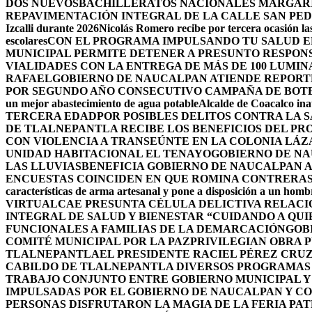
DOS NUEVOSBACHILLERATOS NACIONALES MARGARIT
REPAVIMENTACIÓN INTEGRAL DE LA CALLE SAN PE
Izcalli durante 2026
Nicolás Romero recibe por tercera ocasión las
escolares
CON EL PROGRAMA IMPULSANDO TU SALUD EL
MUNICIPAL PERMITE DETENER A PRESUNTO RESPON
VIALIDADES CON LA ENTREGA DE MÁS DE 100 LUMIN
RAFAEL
GOBIERNO DE NAUCALPAN ATIENDE REPORTE
POR SEGUNDO AÑO CONSECUTIVO CAMPAÑA DE BOT
un mejor abastecimiento de agua potable
Alcalde de Coacalco ina
TERCERA EDAD
POR POSIBLES DELITOS CONTRA LA 
DE TLALNEPANTLA RECIBE LOS BENEFICIOS DEL PR
CON VIOLENCIA A TRANSEÚNTE EN LA COLONIA LÁ
UNIDAD HABITACIONAL EL TENAYO
GOBIERNO DE NA
LAS LLUVIAS
BENEFICIA GOBIERNO DE NAUCALPAN A
ENCUESTAS COINCIDEN EN QUE ROMINA CONTRERAS 
características de arma artesanal y pone a disposición a un homb
VIRTUAL
CAE PRESUNTA CÉLULA DELICTIVA RELAC
INTEGRAL DE SALUD Y BIENESTAR “CUIDANDO A QUI
FUNCIONALES A FAMILIAS DE LA DEMARCACIÓN
GOB
COMITÉ MUNICIPAL POR LA PAZ
PRIVILEGIAN OBRA 
TLALNEPANTLA
EL PRESIDENTE RACIEL PÉREZ CRU
CABILDO DE TLALNEPANTLA DIVERSOS PROGRAMAS 
TRABAJO CONJUNTO ENTRE GOBIERNO MUNICIPAL Y
IMPULSADAS POR EL GOBIERNO DE NAUCALPAN Y C
PERSONAS DISFRUTARON LA MAGIA DE LA FERIA PAT