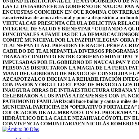
UNIDAD HABITACIONAL EL TENAYO
GOBIERNO DE NA
LAS LLUVIAS
BENEFICIA GOBIERNO DE NAUCALPAN A
ENCUESTAS COINCIDEN EN QUE ROMINA CONTRERAS 
características de arma artesanal y pone a disposición a un homb
VIRTUAL
CAE PRESUNTA CÉLULA DELICTIVA RELAC
INTEGRAL DE SALUD Y BIENESTAR “CUIDANDO A QUI
FUNCIONALES A FAMILIAS DE LA DEMARCACIÓN
GOB
COMITÉ MUNICIPAL POR LA PAZ
PRIVILEGIAN OBRA 
TLALNEPANTLA
EL PRESIDENTE RACIEL PÉREZ CRU
CABILDO DE TLALNEPANTLA DIVERSOS PROGRAMAS 
TRABAJO CONJUNTO ENTRE GOBIERNO MUNICIPAL Y
IMPULSADAS POR EL GOBIERNO DE NAUCALPAN Y C
PERSONAS DISFRUTARON LA MAGIA DE LA FERIA PAT
MANO DEL GOBIERNO DE MÉXICO SE CONSOLIDA EL A
AZCAPOTZALCO INICIAN LA REHABILITACIÓN INTEG
CON PASIÓN Y ORGULLO EL PASE DE MÉXICO A LOS 
INAUGURA OBRAS DE INFRAESTRUCTURA URBANA Y 
CELEBRARON A LOS PAPÁS ATIZAPENSES CON FUNCI
PATRIMONIO FAMILIAR
Izcalli hace bailar y canta a miles de
MUNICIPAL PARTICIPA EN “OPERATIVO FORTALEZA”
COLOCACIÓN DE ALUMBRADO CON EL PROGRAMA “L
HIDRÁULICO DE LA CALLE NEZAHUALCÓYOTL EN E
CONVIVENCIA COMUNITARIA
EN NICOLÁS ROMERO S