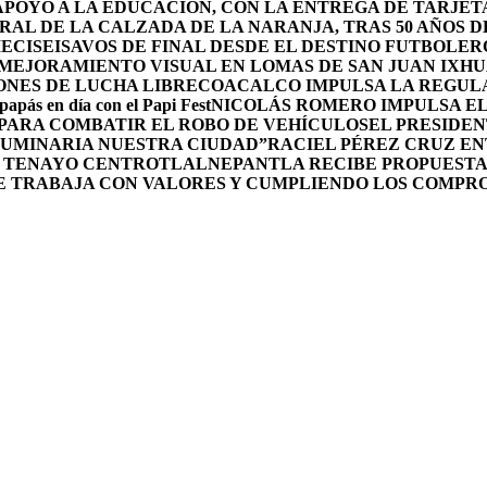
POYO A LA EDUCACIÓN, CON LA ENTREGA DE TARJETA
RAL DE LA CALZADA DE LA NARANJA, TRAS 50 AÑOS 
DIECISEISAVOS DE FINAL DESDE EL DESTINO FUTBOLE
MEJORAMIENTO VISUAL EN LOMAS DE SAN JUAN IXH
ONES DE LUCHA LIBRE
COACALCO IMPULSA LA REGULA
 papás en día con el Papi Fest
NICOLÁS ROMERO IMPULSA E
 PARA COMBATIR EL ROBO DE VEHÍCULOS
EL PRESIDEN
UMINARIA NUESTRA CIUDAD”
RACIEL PÉREZ CRUZ E
L TENAYO CENTRO
TLALNEPANTLA RECIBE PROPUESTA
E TRABAJA CON VALORES Y CUMPLIENDO LOS COMPR