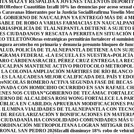
A MAZA Y RESPALDA A JÓVENES TALENTOS DEPORTI
DRO
Reduce Cuautitlán Izcalli 10% las denuncias por acoso sexual
 Caravanas Itinerantes por la Justicia Social
Reafirma Yoselin Men
 GOBIERNO DE NAUCALPAN YA ENTREGÓ MÁS DE 4 M
SABLE DE ROBO A VARIAS FARMACIAS EN NAUCALPAN
ARIAS
POLICÍA DE TLALNEPANTLA DETIENE A SUJETO
S CIUDADANOS Y RESCATA A PERRITA EN SITUACIÓN
EO TELETÓN
Obras estratégicas permitirán fortalecer el suminist
ugura arcotecho en primaria y denuncia presunto bloqueo de funci
SALUD, POLICÍA DE TLALNEPANTLA DETIENE A UN SU
OGRAMA FEDERAL «LA ESCUELA ES NUESTRA»
POLICÍA
ZARO CÁRDENAS
RACIEL PÉREZ CRUZ ENTREGA LA REC
UCALPAN MANTIENE ACTIVO PROTOCOLO METROPOLI
 LA COLONIA AMPLIACIÓN MÁRTIRES DE RÍO BLANCO
ES LA ALCADESA MEJOR CALIFICADA DEL PAÍS Y ED
re
NICOLÁS ROMERO ACTIVA SEGUNDA FASE DE BECAS 
IONADA CON HOMICIDIO OCURRIDO EN SAN RAFAEL C
ENES NOS CUIDAN”
GOBIERNO DE TECÁMAC FORTALECE
IERNO DE ALCALDESA ROSI WONG FORTALECE LA PAR
PÚBLICA EN CABILDO; APRUEBAN MODIFICACIONES P
Z ILUMINA VIALIDADES DE TLALNEPANTLA CON TECN
DE REGULARIZACIÓN Y BONIFICACIONES EN MATERIA
 CIUDADANÍA HA CONSOLIDADO COMUNIDADES MÁS UN
OORDINACIÓN METROPOLITANA LOGRAN MITIGAR DESA
RONAL SAN PEDRO 2026
Izcalli disminuye 18% robo de vehícul