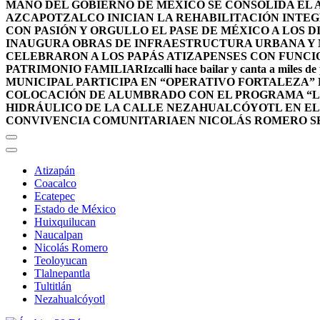
MANO DEL GOBIERNO DE MÉXICO SE CONSOLIDA EL A
AZCAPOTZALCO INICIAN LA REHABILITACIÓN INTEG
CON PASIÓN Y ORGULLO EL PASE DE MÉXICO A LOS 
INAUGURA OBRAS DE INFRAESTRUCTURA URBANA Y 
CELEBRARON A LOS PAPÁS ATIZAPENSES CON FUNCI
PATRIMONIO FAMILIAR
Izcalli hace bailar y canta a miles de
MUNICIPAL PARTICIPA EN “OPERATIVO FORTALEZA”
COLOCACIÓN DE ALUMBRADO CON EL PROGRAMA “L
HIDRÁULICO DE LA CALLE NEZAHUALCÓYOTL EN E
CONVIVENCIA COMUNITARIA
EN NICOLÁS ROMERO S
Atizapán
Coacalco
Ecatepec
Estado de México
Huixquilucan
Naucalpan
Nicolás Romero
Teoloyucan
Tlalnepantla
Tultitlán
Nezahualcóyotl