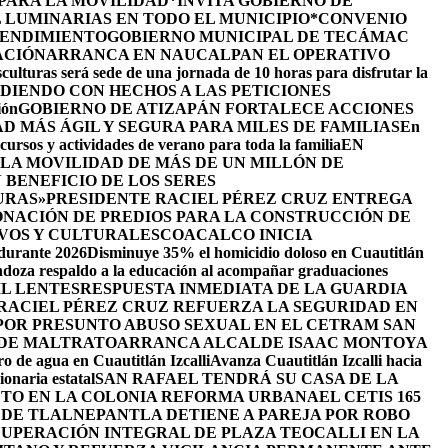
 PARA LA MOVILIDAD
*INVITA GOBIERNO DE
 LUMINARIAS EN TODO EL MUNICIPIO*
CONVENIO
RENDIMIENTO
GOBIERNO MUNICIPAL DE TECÁMAC
ACIÓN
ARRANCA EN NAUCALPAN EL OPERATIVO
culturas será sede de una jornada de 10 horas para disfrutar la
DIENDO CON HECHOS A LAS PETICIONES
ión
GOBIERNO DE ATIZAPÁN FORTALECE ACCIONES
D MÁS ÁGIL Y SEGURA PARA MILES DE FAMILIAS
En
cursos y actividades de verano para toda la familia
EN
LA MOVILIDAD DE MÁS DE UN MILLÓN DE
BENEFICIO DE LOS SERES
URAS»
PRESIDENTE RACIEL PÉREZ CRUZ ENTREGA
NACIÓN DE PREDIOS PARA LA CONSTRUCCIÓN DE
VOS Y CULTURALES
COACALCO INICIA
 durante 2026
Disminuye 35% el homicidio doloso en Cuautitlán
doza respaldo a la educación al acompañar graduaciones
IL LENTES
RESPUESTA INMEDIATA DE LA GUARDIA
RACIEL PÉREZ CRUZ REFUERZA LA SEGURIDAD EN
 POR PRESUNTO ABUSO SEXUAL EN EL CETRAM SAN
 DE MALTRATO
ARRANCA ALCALDE ISAAC MONTOYA
ro de agua en Cuautitlán Izcalli
Avanza Cuautitlán Izcalli hacia
onaria estatal
SAN RAFAEL TENDRÁ SU CASA DE LA
JETO EN LA COLONIA REFORMA URBANA
EL CETIS 165
 DE TLALNEPANTLA DETIENE A PAREJA POR ROBO
UPERACIÓN INTEGRAL DE PLAZA TEOCALLI EN LA