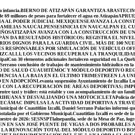
 infancia.
BIERNO DE ATIZAPÁN GARANTIZA ABASTECIMI
e 69 millones de pesos para fortalecer el agua en Atizapán
APRUE
A AL PODER JUDICIAL MEXIQUENSE
AVANZA LA CONS
 FAMILIAS NAUCALPENSES
INICIA EN NAUCALPAN EL C
IÑOS
ATIZAPÁN AVANZA CON LA CONSTRUCCIÓN DE UN 
PÁN DA RESULTADOS HISTÓRICOS; REGISTRA EL NIVE
OS DIGNOS PARA LA GUARDIA CIVIL, MÁS DE 100 NU
ES RESPONSABLES POR SIMULACIÓN DE VEHÍCULO OF
IZCALLI, LOS VECINOS RECUPERAN LA TRANQUILIDA
ipal
Con 30 elementos adicionales fortalecen seguridad en La Que
Serrano conclusión de trabajos de mantenimiento hidráulico en la 
RO DE SALUD CUAUHTÉMOC Y MÓDULO DEPORTIVO
REG
ENCIA A LA BAJA EN EL ÚLTIMO TRIMESTRE
EN LA UN
9 EN ADOPCIÓN
Levanta suspensión Ayuntamiento de Izcallia Lu
CON LA RECUPERACIÓN DE ÁREAS DEPORTIVAS; IMPU
ntre taxi y tráiler: está estable y con acompañamiento de un famil
RIHUANA Y DESVALIJANDO UNA MOTOCICLETA
Policía d
ECÁMAC IMPULSA LA ACTIVIDAD DEPORTIVA A TRAV
unicipal de Cuautitlán Izcalli, Daniel Serrano Palacios informó que
instalada por el Gobierno Municipal.
Cuautitlán Izcalli es sede de 
semestre de 2026: SESNSP
Tlalnepantla, sede de la Mesa de Paz, log
NEN EN SAN JOSÉ PUENTE DE VIGAS A DOS PROBABLES
 LA RENOVACIÓN TOTAL DEL MÓDULO DEPORTIVO BO