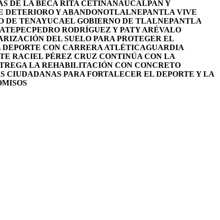
S DE LA BECA RITA CETINA
NAUCALPAN Y
DE DETERIORO Y ABANDONO
TLALNEPANTLA VIVE
RO DE TENAYUCA
EL GOBIERNO DE TLALNEPANTLA
UATEPEC
PEDRO RODRÍGUEZ Y PATY ARÉVALO
RIZACIÓN DEL SUELO PARA PROTEGER EL
L DEPORTE CON CARRERA ATLÉTICA
GUARDIA
TE RACIEL PÉREZ CRUZ CONTINÚA CON LA
NTREGA LA REHABILITACIÓN CON CONCRETO
S CIUDADANAS PARA FORTALECER EL DEPORTE Y LA
OMISOS