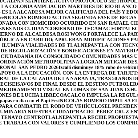
UCALPAN MANTIENE ACTIVO PROTOCOLO METROPOLI
 LA COLONIA AMPLIACIÓN MÁRTIRES DE RÍO BLANCO
ES LA ALCADESA MEJOR CALIFICADA DEL PAÍS Y ED
re
NICOLÁS ROMERO ACTIVA SEGUNDA FASE DE BECAS 
IONADA CON HOMICIDIO OCURRIDO EN SAN RAFAEL C
ENES NOS CUIDAN”
GOBIERNO DE TECÁMAC FORTALECE
IERNO DE ALCALDESA ROSI WONG FORTALECE LA PAR
PÚBLICA EN CABILDO; APRUEBAN MODIFICACIONES P
Z ILUMINA VIALIDADES DE TLALNEPANTLA CON TECN
DE REGULARIZACIÓN Y BONIFICACIONES EN MATERIA
 CIUDADANÍA HA CONSOLIDADO COMUNIDADES MÁS UN
OORDINACIÓN METROPOLITANA LOGRAN MITIGAR DESA
RONAL SAN PEDRO 2026
Izcalli disminuye 18% robo de vehícul
POYO A LA EDUCACIÓN, CON LA ENTREGA DE TARJETA
RAL DE LA CALZADA DE LA NARANJA, TRAS 50 AÑOS 
DIECISEISAVOS DE FINAL DESDE EL DESTINO FUTBOLE
MEJORAMIENTO VISUAL EN LOMAS DE SAN JUAN IXH
ONES DE LUCHA LIBRE
COACALCO IMPULSA LA REGULA
 papás en día con el Papi Fest
NICOLÁS ROMERO IMPULSA E
 PARA COMBATIR EL ROBO DE VEHÍCULOS
EL PRESIDEN
UMINARIA NUESTRA CIUDAD”
RACIEL PÉREZ CRUZ E
L TENAYO CENTRO
TLALNEPANTLA RECIBE PROPUESTA
E TRABAJA CON VALORES Y CUMPLIENDO LOS COMPR