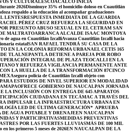
VOS Y CULTURALES
COACALCO INICIA
 durante 2026
Disminuye 35% el homicidio doloso en Cuautitlán
doza respaldo a la educación al acompañar graduaciones
IL LENTES
RESPUESTA INMEDIATA DE LA GUARDIA
RACIEL PÉREZ CRUZ REFUERZA LA SEGURIDAD EN
 POR PRESUNTO ABUSO SEXUAL EN EL CETRAM SAN
 DE MALTRATO
ARRANCA ALCALDE ISAAC MONTOYA
ro de agua en Cuautitlán Izcalli
Avanza Cuautitlán Izcalli hacia
onaria estatal
SAN RAFAEL TENDRÁ SU CASA DE LA
JETO EN LA COLONIA REFORMA URBANA
EL CETIS 165
 DE TLALNEPANTLA DETIENE A PAREJA POR ROBO
UPERACIÓN INTEGRAL DE PLAZA TEOCALLI EN LA
TANO Y REFUERZA VIGILANCIA PERMANENTE ANTE
 CON LA HUELLA DE LA TRANSFORMACIÓN 87
CINCO
OMEX
Asegura policía de Cuautitlán Izcalli objeto con
PARA ESTUDIOS DE NIVEL SUPERIOR EN MODALIDAD
HAMAPA
OFRECE GOBIERNO DE NAUCALPAN JORNADA
 LA INCLUSIÓN CON ENTREGA DE 645 APARATOS
TICIPACIÓN CIUDADANA EN TECÁMAC A TRAVÉS DEL
ARA IMPULSAR LA INFRAESTRUCTURA URBANA EN
OLOGÍA LED DE ÚLTIMA GENERACIÓN*
APRUEBA
 DE AGUA POTABLE Y DRENAJE
EN NAUCALPAN
IDAS Y PARTICIPATIVAS
MEDIDAS PREVENTIVAS
STRES POR LAS FUERTES LLUVIAS
MÁS DE 100 MIL
o en los primeros 5 meses de 2026
EN NAUCALPAN DE LA