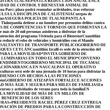
ISTRA TLALNEPANTLA REDUCCIÓN ANUAL ENLA
IDAD DE CONTROL Y BIENESTAR ANIMAL DE
na Parc; plaza podrá reanudar actividades, tras reforzar
LSA LA DISCIPLINA DE CALISTENIA
Cuerpos de
iar
ASEGURA POLICÍA DE TLALNEPANTLA A
e Tlalnepantla detiene a un hombre por presuntos delitos contra
ÉS DE COMPETENCIAS Y TORNEOS QUE FOMENTAN LA
 más de 20 mil personas asistieron a disfrutar de la
la atención del programa Vivienda para el Bienestar
Cuautitlán
ra reducir el robo de vehículos y homicidios con el Mando
 ASALTANTES DE TRANSPORTE PÚBLICO
GOBIERNO DE
SQUES CEYLÁN
Cuautitlán Izcalli es sede de la atención del
 PARA LA MOVILIDAD
*INVITA GOBIERNO DE
 LUMINARIAS EN TODO EL MUNICIPIO*
CONVENIO
RENDIMIENTO
GOBIERNO MUNICIPAL DE TECÁMAC
ACIÓN
ARRANCA EN NAUCALPAN EL OPERATIVO
culturas será sede de una jornada de 10 horas para disfrutar la
DIENDO CON HECHOS A LAS PETICIONES
ión
GOBIERNO DE ATIZAPÁN FORTALECE ACCIONES
D MÁS ÁGIL Y SEGURA PARA MILES DE FAMILIAS
En
cursos y actividades de verano para toda la familia
EN
LA MOVILIDAD DE MÁS DE UN MILLÓN DE
BENEFICIO DE LOS SERES
URAS»
PRESIDENTE RACIEL PÉREZ CRUZ ENTREGA
NACIÓN DE PREDIOS PARA LA CONSTRUCCIÓN DE