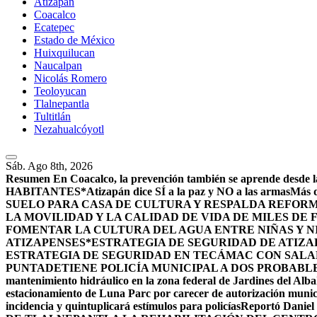
Atizapán
Coacalco
Ecatepec
Estado de México
Huixquilucan
Naucalpan
Nicolás Romero
Teoloyucan
Tlalnepantla
Tultitlán
Nezahualcóyotl
Sáb. Ago 8th, 2026
Resumen
En Coacalco, la prevención también se aprende desde la
HABITANTES*
Atizapán dice SÍ a la paz y NO a las armas
Más d
SUELO PARA CASA DE CULTURA Y RESPALDA REFORM
LA MOVILIDAD Y LA CALIDAD DE VIDA DE MILES DE
FOMENTAR LA CULTURA DEL AGUA ENTRE NIÑAS Y N
ATIZAPENSES
*ESTRATEGIA DE SEGURIDAD DE ATIZA
ESTRATEGIA DE SEGURIDAD EN TECÁMAC CON SALARI
PUNTA
DETIENE POLICÍA MUNICIPAL A DOS PROBABL
mantenimiento hidráulico en la zona federal de Jardines del Alba
estacionamiento de Luna Parc por carecer de autorización munic
incidencia y quintuplicará estímulos para policías
Reportó Daniel 