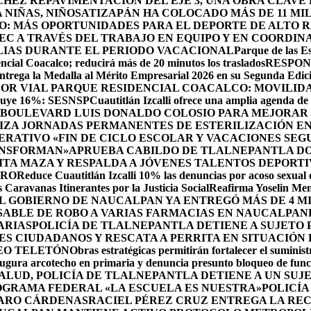
HEZ REPAVIMENTACIÓN DEL EJE 3, UNA OBRA CLAVE
NIÑAS, NIÑOS
ATIZAPÁN HA COLOCADO MÁS DE 11 MIL
O: MÁS OPORTUNIDADES PARA EL DEPORTE DE ALTO 
EC A TRAVÉS DEL TRABAJO EN EQUIPO Y EN COORDIN
ILIAS DURANTE EL PERIODO VACACIONAL
Parque de las Es
cial Coacalco; reducirá más de 20 minutos los traslados
RESPON
rega la Medalla al Mérito Empresarial 2026 en su Segunda Edic
DOR VIAL PARQUE RESIDENCIAL COACALCO: MOVILIDA
sminuye 16%: SESNSP
Cuautitlán Izcalli ofrece una amplia agenda de 
 BOULEVARD LUIS DONALDO COLOSIO PARA MEJORAR 
ZA JORNADAS PERMANENTES DE ESTERILIZACIÓN EN 
RATIVO «FIN DE CICLO ESCOLAR Y VACACIONES SEG
ANSFORMAN»
APRUEBA CABILDO DE TLALNEPANTLA DO
A MAZA Y RESPALDA A JÓVENES TALENTOS DEPORTI
DRO
Reduce Cuautitlán Izcalli 10% las denuncias por acoso sexual
 Caravanas Itinerantes por la Justicia Social
Reafirma Yoselin Men
 GOBIERNO DE NAUCALPAN YA ENTREGÓ MÁS DE 4 M
SABLE DE ROBO A VARIAS FARMACIAS EN NAUCALPAN
ARIAS
POLICÍA DE TLALNEPANTLA DETIENE A SUJETO
S CIUDADANOS Y RESCATA A PERRITA EN SITUACIÓN
EO TELETÓN
Obras estratégicas permitirán fortalecer el suminist
ugura arcotecho en primaria y denuncia presunto bloqueo de funci
SALUD, POLICÍA DE TLALNEPANTLA DETIENE A UN SU
OGRAMA FEDERAL «LA ESCUELA ES NUESTRA»
POLICÍA
ZARO CÁRDENAS
RACIEL PÉREZ CRUZ ENTREGA LA REC