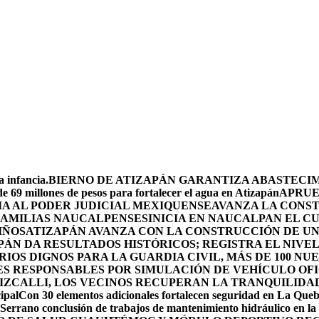
 infancia.
BIERNO DE ATIZAPÁN GARANTIZA ABASTECIMI
e 69 millones de pesos para fortalecer el agua en Atizapán
APRUE
A AL PODER JUDICIAL MEXIQUENSE
AVANZA LA CONS
 FAMILIAS NAUCALPENSES
INICIA EN NAUCALPAN EL C
IÑOS
ATIZAPÁN AVANZA CON LA CONSTRUCCIÓN DE UN 
PÁN DA RESULTADOS HISTÓRICOS; REGISTRA EL NIVE
OS DIGNOS PARA LA GUARDIA CIVIL, MÁS DE 100 NU
ES RESPONSABLES POR SIMULACIÓN DE VEHÍCULO OF
IZCALLI, LOS VECINOS RECUPERAN LA TRANQUILIDA
ipal
Con 30 elementos adicionales fortalecen seguridad en La Que
Serrano conclusión de trabajos de mantenimiento hidráulico en la 