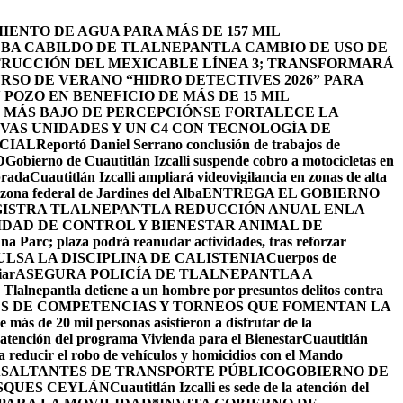
ENTO DE AGUA PARA MÁS DE 157 MIL
BA CABILDO DE TLALNEPANTLA CAMBIO DE USO DE
TRUCCIÓN DEL MEXICABLE LÍNEA 3; TRANSFORMARÁ
URSO DE VERANO “HIDRO DETECTIVES 2026” PARA
POZO EN BENEFICIO DE MÁS DE 15 MIL
L MÁS BAJO DE PERCEPCIÓN
SE FORTALECE LA
EVAS UNIDADES Y UN C4 CON TECNOLOGÍA DE
ICIAL
Reportó Daniel Serrano conclusión de trabajos de
D
Gobierno de Cuautitlán Izcalli suspende cobro a motocicletas en
brada
Cuautitlán Izcalli ampliará videovigilancia en zonas de alta
zona federal de Jardines del Alba
ENTREGA EL GOBIERNO
ISTRA TLALNEPANTLA REDUCCIÓN ANUAL ENLA
IDAD DE CONTROL Y BIENESTAR ANIMAL DE
na Parc; plaza podrá reanudar actividades, tras reforzar
LSA LA DISCIPLINA DE CALISTENIA
Cuerpos de
iar
ASEGURA POLICÍA DE TLALNEPANTLA A
e Tlalnepantla detiene a un hombre por presuntos delitos contra
ÉS DE COMPETENCIAS Y TORNEOS QUE FOMENTAN LA
 más de 20 mil personas asistieron a disfrutar de la
la atención del programa Vivienda para el Bienestar
Cuautitlán
ra reducir el robo de vehículos y homicidios con el Mando
 ASALTANTES DE TRANSPORTE PÚBLICO
GOBIERNO DE
SQUES CEYLÁN
Cuautitlán Izcalli es sede de la atención del