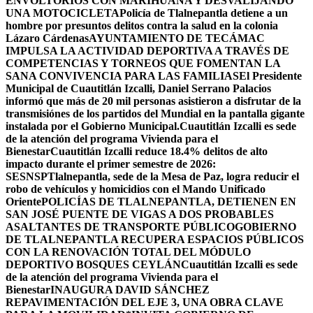
ENVOLTORIOS CON MARIHUANA Y DESVALIJANDO
UNA MOTOCICLETA
Policía de Tlalnepantla detiene a un
hombre por presuntos delitos contra la salud en la colonia
Lázaro Cárdenas
AYUNTAMIENTO DE TECÁMAC
IMPULSA LA ACTIVIDAD DEPORTIVA A TRAVÉS DE
COMPETENCIAS Y TORNEOS QUE FOMENTAN LA
SANA CONVIVENCIA PARA LAS FAMILIAS
El Presidente
Municipal de Cuautitlán Izcalli, Daniel Serrano Palacios
informó que más de 20 mil personas asistieron a disfrutar de la
transmisiónes de los partidos del Mundial en la pantalla gigante
instalada por el Gobierno Municipal.
Cuautitlán Izcalli es sede
de la atención del programa Vivienda para el
Bienestar
Cuautitlán Izcalli reduce 18.4% delitos de alto
impacto durante el primer semestre de 2026:
SESNSP
Tlalnepantla, sede de la Mesa de Paz, logra reducir el
robo de vehículos y homicidios con el Mando Unificado
Oriente
POLICÍAS DE TLALNEPANTLA, ​DETIENEN EN
SAN JOSÉ PUENTE DE VIGAS A DOS PROBABLES
ASALTANTES DE TRANSPORTE PÚBLICO
GOBIERNO
DE TLALNEPANTLA RECUPERA ESPACIOS PÚBLICOS
CON LA RENOVACIÓN TOTAL DEL MÓDULO
DEPORTIVO BOSQUES CEYLÁN
Cuautitlán Izcalli es sede
de la atención del programa Vivienda para el
Bienestar
INAUGURA DAVID SÁNCHEZ
REPAVIMENTACIÓN DEL EJE 3, UNA OBRA CLAVE