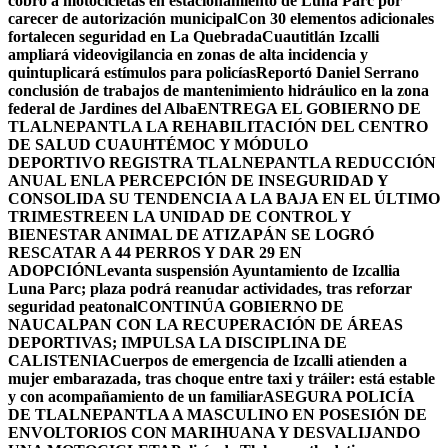
cobro a motocicletas en estacionamiento de Luna Parc por
carecer de autorización municipal
Con 30 elementos adicionales
fortalecen seguridad en La Quebrada
Cuautitlán Izcalli
ampliará videovigilancia en zonas de alta incidencia y
quintuplicará estímulos para policías
Reportó Daniel Serrano
conclusión de trabajos de mantenimiento hidráulico en la zona
federal de Jardines del Alba
ENTREGA EL GOBIERNO DE
TLALNEPANTLA LA REHABILITACIÓN DEL CENTRO
DE SALUD CUAUHTÉMOC Y MÓDULO
DEPORTIVO
REGISTRA TLALNEPANTLA REDUCCIÓN
ANUAL ENLA PERCEPCIÓN DE INSEGURIDAD Y
CONSOLIDA SU TENDENCIA A LA BAJA EN EL ÚLTIMO
TRIMESTRE
EN LA UNIDAD DE CONTROL Y
BIENESTAR ANIMAL DE ATIZAPÁN SE LOGRÓ
RESCATAR A 44 PERROS Y DAR 29 EN
ADOPCIÓN
Levanta suspensión Ayuntamiento de Izcallia
Luna Parc; plaza podrá reanudar actividades, tras reforzar
seguridad peatonal
CONTINÚA GOBIERNO DE
NAUCALPAN CON LA RECUPERACIÓN DE ÁREAS
DEPORTIVAS; IMPULSA LA DISCIPLINA DE
CALISTENIA
Cuerpos de emergencia de Izcalli atienden a
mujer embarazada, tras choque entre taxi y tráiler: está estable
y con acompañamiento de un familiar
ASEGURA POLICÍA
DE TLALNEPANTLA A MASCULINO EN POSESIÓN DE
ENVOLTORIOS CON MARIHUANA Y DESVALIJANDO