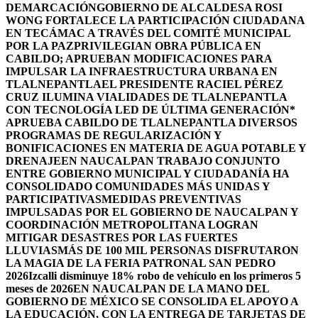
DEMARCACIÓN
GOBIERNO DE ALCALDESA ROSI
WONG FORTALECE LA PARTICIPACIÓN CIUDADANA
EN TECÁMAC A TRAVÉS DEL COMITÉ MUNICIPAL
POR LA PAZ
PRIVILEGIAN OBRA PÚBLICA EN
CABILDO; APRUEBAN MODIFICACIONES PARA
IMPULSAR LA INFRAESTRUCTURA URBANA EN
TLALNEPANTLA
EL PRESIDENTE RACIEL PÉREZ
CRUZ ILUMINA VIALIDADES DE TLALNEPANTLA
CON TECNOLOGÍA LED DE ÚLTIMA GENERACIÓN*
APRUEBA CABILDO DE TLALNEPANTLA DIVERSOS
PROGRAMAS DE REGULARIZACIÓN Y
BONIFICACIONES EN MATERIA DE AGUA POTABLE Y
DRENAJE
EN NAUCALPAN TRABAJO CONJUNTO
ENTRE GOBIERNO MUNICIPAL Y CIUDADANÍA HA
CONSOLIDADO COMUNIDADES MÁS UNIDAS Y
PARTICIPATIVAS
MEDIDAS PREVENTIVAS
IMPULSADAS POR EL GOBIERNO DE NAUCALPAN Y
COORDINACIÓN METROPOLITANA LOGRAN
MITIGAR DESASTRES POR LAS FUERTES
LLUVIAS
MÁS DE 100 MIL PERSONAS DISFRUTARON
LA MAGIA DE LA FERIA PATRONAL SAN PEDRO
2026
Izcalli disminuye 18% robo de vehículo en los primeros 5
meses de 2026
EN NAUCALPAN DE LA MANO DEL
GOBIERNO DE MÉXICO SE CONSOLIDA EL APOYO A
LA EDUCACIÓN, CON LA ENTREGA DE TARJETAS DE