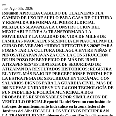
Jue. Ago 6th, 2026
Resumen
APRUEBA CABILDO DE TLALNEPANTLA
CAMBIO DE USO DE SUELO PARA CASA DE CULTURA
Y RESPALDA REFORMA AL PODER JUDICIAL
MEXIQUENSE
AVANZA LA CONSTRUCCIÓN DEL
MEXICABLE LÍNEA 3; TRANSFORMARÁ LA
MOVILIDAD Y LA CALIDAD DE VIDA DE MILES DE
FAMILIAS NAUCALPENSES
INICIA EN NAUCALPAN EL
CURSO DE VERANO “HIDRO DETECTIVES 2026” PARA
FOMENTAR LA CULTURA DEL AGUA ENTRE NIÑAS Y
NIÑOS
ATIZAPÁN AVANZA CON LA CONSTRUCCIÓN
DE UN POZO EN BENEFICIO DE MÁS DE 15 MIL
ATIZAPENSES
*ESTRATEGIA DE SEGURIDAD DE
ATIZAPÁN DA RESULTADOS HISTÓRICOS; REGISTRA
EL NIVEL MÁS BAJO DE PERCEPCIÓN
SE FORTALECE
LA ESTRATEGIA DE SEGURIDAD EN TECÁMAC CON
SALARIOS DIGNOS PARA LA GUARDIA CIVIL, MÁS DE
100 NUEVAS UNIDADES Y UN C4 CON TECNOLOGÍA DE
PUNTA
DETIENE POLICÍA MUNICIPAL A DOS
PROBABLES RESPONSABLES POR SIMULACIÓN DE
VEHÍCULO OFICIAL
Reportó Daniel Serrano conclusión de
trabajos de mantenimiento hidráulico en la zona federal de
Jardines del Alba
IZCALLI, LOS VECINOS RECUPERAN
LA TRANQUILIDAD
Gobierno de Cuautitlán Izcalli suspende