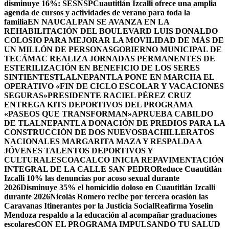
disminuye 16%: SESNSP
Cuautitlán Izcalli ofrece una amplia
agenda de cursos y actividades de verano para toda la
familia
EN NAUCALPAN SE AVANZA EN LA
REHABILITACIÓN DEL BOULEVARD LUIS DONALDO
COLOSIO PARA MEJORAR LA MOVILIDAD DE MÁS DE
UN MILLÓN DE PERSONAS
GOBIERNO MUNICIPAL DE
TECÁMAC REALIZA JORNADAS PERMANENTES DE
ESTERILIZACIÓN EN BENEFICIO DE LOS SERES
SINTIENTES
TLALNEPANTLA PONE EN MARCHA EL
OPERATIVO «FIN DE CICLO ESCOLAR Y VACACIONES
SEGURAS»
PRESIDENTE RACIEL PÉREZ CRUZ
ENTREGA KITS DEPORTIVOS DEL PROGRAMA
«PASEOS QUE TRANSFORMAN»
APRUEBA CABILDO
DE TLALNEPANTLA DONACIÓN DE PREDIOS PARA LA
CONSTRUCCIÓN DE DOS NUEVOSBACHILLERATOS
NACIONALES MARGARITA MAZA Y RESPALDA A
JÓVENES TALENTOS DEPORTIVOS Y
CULTURALES
COACALCO INICIA REPAVIMENTACIÓN
INTEGRAL DE LA CALLE SAN PEDRO
Reduce Cuautitlán
Izcalli 10% las denuncias por acoso sexual durante
2026
Disminuye 35% el homicidio doloso en Cuautitlán Izcalli
durante 2026
Nicolás Romero recibe por tercera ocasión las
Caravanas Itinerantes por la Justicia Social
Reafirma Yoselin
Mendoza respaldo a la educación al acompañar graduaciones
escolares
CON EL PROGRAMA IMPULSANDO TU SALUD