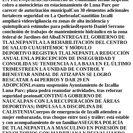
cobro a motocicletas en estacionamiento de Luna Parc por
carecer de autorización municipal
Con 30 elementos adicionales
fortalecen seguridad en La Quebrada
Cuautitlán Izcalli
ampliará videovigilancia en zonas de alta incidencia y
quintuplicará estímulos para policías
Reportó Daniel Serrano
conclusión de trabajos de mantenimiento hidráulico en la zona
federal de Jardines del Alba
ENTREGA EL GOBIERNO DE
TLALNEPANTLA LA REHABILITACIÓN DEL CENTRO
DE SALUD CUAUHTÉMOC Y MÓDULO
DEPORTIVO
REGISTRA TLALNEPANTLA REDUCCIÓN
ANUAL ENLA PERCEPCIÓN DE INSEGURIDAD Y
CONSOLIDA SU TENDENCIA A LA BAJA EN EL ÚLTIMO
TRIMESTRE
EN LA UNIDAD DE CONTROL Y
BIENESTAR ANIMAL DE ATIZAPÁN SE LOGRÓ
RESCATAR A 44 PERROS Y DAR 29 EN
ADOPCIÓN
Levanta suspensión Ayuntamiento de Izcallia
Luna Parc; plaza podrá reanudar actividades, tras reforzar
seguridad peatonal
CONTINÚA GOBIERNO DE
NAUCALPAN CON LA RECUPERACIÓN DE ÁREAS
DEPORTIVAS; IMPULSA LA DISCIPLINA DE
CALISTENIA
Cuerpos de emergencia de Izcalli atienden a
mujer embarazada, tras choque entre taxi y tráiler: está estable
y con acompañamiento de un familiar
ASEGURA POLICÍA
DE TLALNEPANTLA A MASCULINO EN POSESIÓN DE