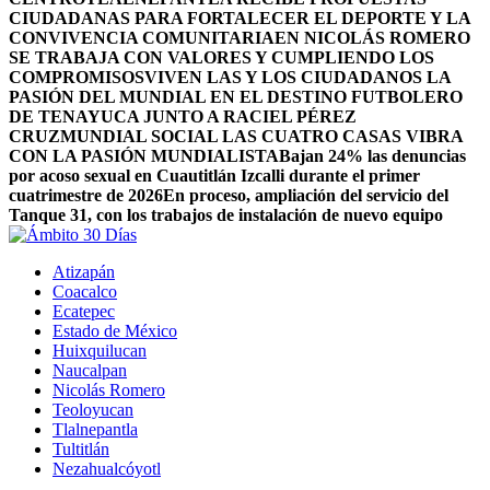
CIUDADANAS PARA FORTALECER EL DEPORTE Y LA
CONVIVENCIA COMUNITARIA
EN NICOLÁS ROMERO
SE TRABAJA CON VALORES Y CUMPLIENDO LOS
COMPROMISOS
VIVEN LAS Y LOS CIUDADANOS LA
PASIÓN DEL MUNDIAL EN EL DESTINO FUTBOLERO
DE TENAYUCA JUNTO A RACIEL PÉREZ
CRUZ
MUNDIAL SOCIAL LAS CUATRO CASAS VIBRA
CON LA PASIÓN MUNDIALISTA
Bajan 24% las denuncias
por acoso sexual en Cuautitlán Izcalli durante el primer
cuatrimestre de 2026
En proceso, ampliación del servicio del
Tanque 31, con los trabajos de instalación de nuevo equipo
Atizapán
Coacalco
Ecatepec
Estado de México
Huixquilucan
Naucalpan
Nicolás Romero
Teoloyucan
Tlalnepantla
Tultitlán
Nezahualcóyotl