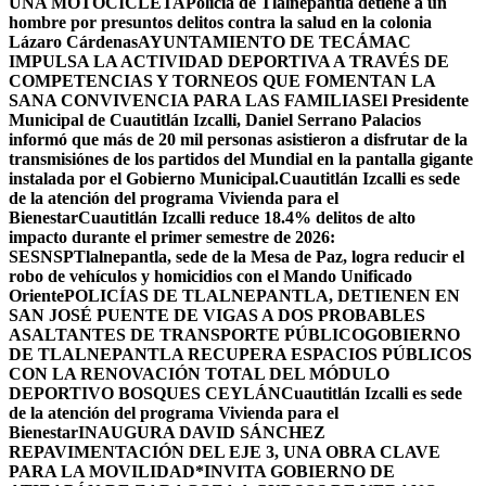
UNA MOTOCICLETA
Policía de Tlalnepantla detiene a un
hombre por presuntos delitos contra la salud en la colonia
Lázaro Cárdenas
AYUNTAMIENTO DE TECÁMAC
IMPULSA LA ACTIVIDAD DEPORTIVA A TRAVÉS DE
COMPETENCIAS Y TORNEOS QUE FOMENTAN LA
SANA CONVIVENCIA PARA LAS FAMILIAS
El Presidente
Municipal de Cuautitlán Izcalli, Daniel Serrano Palacios
informó que más de 20 mil personas asistieron a disfrutar de la
transmisiónes de los partidos del Mundial en la pantalla gigante
instalada por el Gobierno Municipal.
Cuautitlán Izcalli es sede
de la atención del programa Vivienda para el
Bienestar
Cuautitlán Izcalli reduce 18.4% delitos de alto
impacto durante el primer semestre de 2026:
SESNSP
Tlalnepantla, sede de la Mesa de Paz, logra reducir el
robo de vehículos y homicidios con el Mando Unificado
Oriente
POLICÍAS DE TLALNEPANTLA, ​DETIENEN EN
SAN JOSÉ PUENTE DE VIGAS A DOS PROBABLES
ASALTANTES DE TRANSPORTE PÚBLICO
GOBIERNO
DE TLALNEPANTLA RECUPERA ESPACIOS PÚBLICOS
CON LA RENOVACIÓN TOTAL DEL MÓDULO
DEPORTIVO BOSQUES CEYLÁN
Cuautitlán Izcalli es sede
de la atención del programa Vivienda para el
Bienestar
INAUGURA DAVID SÁNCHEZ
REPAVIMENTACIÓN DEL EJE 3, UNA OBRA CLAVE
PARA LA MOVILIDAD
*INVITA GOBIERNO DE