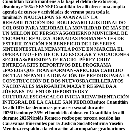
Cuautitlán Izcalli mantiene a la baja el delito de extorsión,
disminuye 16%: SESNSP
Cuautitlán Izcalli ofrece una amplia
agenda de cursos y actividades de verano para toda la
familia
EN NAUCALPAN SE AVANZA EN LA
REHABILITACIÓN DEL BOULEVARD LUIS DONALDO
COLOSIO PARA MEJORAR LA MOVILIDAD DE MÁS DE
UN MILLÓN DE PERSONAS
GOBIERNO MUNICIPAL DE
TECÁMAC REALIZA JORNADAS PERMANENTES DE
ESTERILIZACIÓN EN BENEFICIO DE LOS SERES
SINTIENTES
TLALNEPANTLA PONE EN MARCHA EL
OPERATIVO «FIN DE CICLO ESCOLAR Y VACACIONES
SEGURAS»
PRESIDENTE RACIEL PÉREZ CRUZ
ENTREGA KITS DEPORTIVOS DEL PROGRAMA
«PASEOS QUE TRANSFORMAN»
APRUEBA CABILDO
DE TLALNEPANTLA DONACIÓN DE PREDIOS PARA LA
CONSTRUCCIÓN DE DOS NUEVOSBACHILLERATOS
NACIONALES MARGARITA MAZA Y RESPALDA A
JÓVENES TALENTOS DEPORTIVOS Y
CULTURALES
COACALCO INICIA REPAVIMENTACIÓN
INTEGRAL DE LA CALLE SAN PEDRO
Reduce Cuautitlán
Izcalli 10% las denuncias por acoso sexual durante
2026
Disminuye 35% el homicidio doloso en Cuautitlán Izcalli
durante 2026
Nicolás Romero recibe por tercera ocasión las
Caravanas Itinerantes por la Justicia Social
Reafirma Yoselin
Mendoza respaldo a la educación al acompañar graduaciones