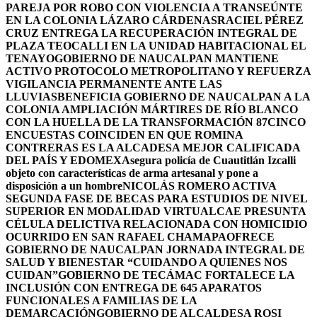
PAREJA POR ROBO CON VIOLENCIA A TRANSEÚNTE
EN LA COLONIA LÁZARO CÁRDENAS
RACIEL PÉREZ
CRUZ ENTREGA LA RECUPERACIÓN INTEGRAL DE
PLAZA TEOCALLI EN LA UNIDAD HABITACIONAL EL
TENAYO
GOBIERNO DE NAUCALPAN MANTIENE
ACTIVO PROTOCOLO METROPOLITANO Y REFUERZA
VIGILANCIA PERMANENTE ANTE LAS
LLUVIAS
BENEFICIA GOBIERNO DE NAUCALPAN A LA
COLONIA AMPLIACIÓN MÁRTIRES DE RÍO BLANCO
CON LA HUELLA DE LA TRANSFORMACIÓN 87
CINCO
ENCUESTAS COINCIDEN EN QUE ROMINA
CONTRERAS ES LA ALCADESA MEJOR CALIFICADA
DEL PAÍS Y EDOMEX
Asegura policía de Cuautitlán Izcalli
objeto con características de arma artesanal y pone a
disposición a un hombre
NICOLÁS ROMERO ACTIVA
SEGUNDA FASE DE BECAS PARA ESTUDIOS DE NIVEL
SUPERIOR EN MODALIDAD VIRTUAL
CAE PRESUNTA
CÉLULA DELICTIVA RELACIONADA CON HOMICIDIO
OCURRIDO EN SAN RAFAEL CHAMAPA
OFRECE
GOBIERNO DE NAUCALPAN JORNADA INTEGRAL DE
SALUD Y BIENESTAR “CUIDANDO A QUIENES NOS
CUIDAN”
GOBIERNO DE TECÁMAC FORTALECE LA
INCLUSIÓN CON ENTREGA DE 645 APARATOS
FUNCIONALES A FAMILIAS DE LA
DEMARCACIÓN
GOBIERNO DE ALCALDESA ROSI