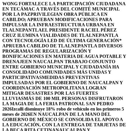
WONG FORTALECE LA PARTICIPACIÓN CIUDADANA
EN TECÁMAC A TRAVÉS DEL COMITÉ MUNICIPAL
POR LA PAZ
PRIVILEGIAN OBRA PÚBLICA EN
CABILDO; APRUEBAN MODIFICACIONES PARA
IMPULSAR LA INFRAESTRUCTURA URBANA EN
TLALNEPANTLA
EL PRESIDENTE RACIEL PÉREZ
CRUZ ILUMINA VIALIDADES DE TLALNEPANTLA
CON TECNOLOGÍA LED DE ÚLTIMA GENERACIÓN*
APRUEBA CABILDO DE TLALNEPANTLA DIVERSOS
PROGRAMAS DE REGULARIZACIÓN Y
BONIFICACIONES EN MATERIA DE AGUA POTABLE Y
DRENAJE
EN NAUCALPAN TRABAJO CONJUNTO
ENTRE GOBIERNO MUNICIPAL Y CIUDADANÍA HA
CONSOLIDADO COMUNIDADES MÁS UNIDAS Y
PARTICIPATIVAS
MEDIDAS PREVENTIVAS
IMPULSADAS POR EL GOBIERNO DE NAUCALPAN Y
COORDINACIÓN METROPOLITANA LOGRAN
MITIGAR DESASTRES POR LAS FUERTES
LLUVIAS
MÁS DE 100 MIL PERSONAS DISFRUTARON
LA MAGIA DE LA FERIA PATRONAL SAN PEDRO
2026
Izcalli disminuye 18% robo de vehículo en los primeros 5
meses de 2026
EN NAUCALPAN DE LA MANO DEL
GOBIERNO DE MÉXICO SE CONSOLIDA EL APOYO A
LA EDUCACIÓN, CON LA ENTREGA DE TARJETAS DE
LA BECA RITA CETINA
NAUCALPAN Y