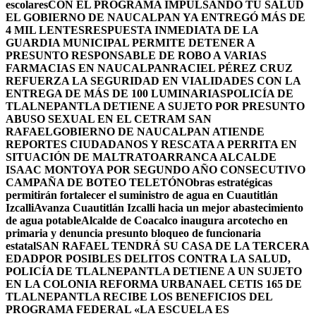
escolares
CON EL PROGRAMA IMPULSANDO TU SALUD
EL GOBIERNO DE NAUCALPAN YA ENTREGÓ MÁS DE
4 MIL LENTES
RESPUESTA INMEDIATA DE LA
GUARDIA MUNICIPAL PERMITE DETENER A
PRESUNTO RESPONSABLE DE ROBO A VARIAS
FARMACIAS EN NAUCALPAN
RACIEL PÉREZ CRUZ
REFUERZA LA SEGURIDAD EN VIALIDADES CON LA
ENTREGA DE MÁS DE 100 LUMINARIAS
POLICÍA DE
TLALNEPANTLA DETIENE A SUJETO POR PRESUNTO
ABUSO SEXUAL EN EL CETRAM SAN
RAFAEL
GOBIERNO DE NAUCALPAN ATIENDE
REPORTES CIUDADANOS Y RESCATA A PERRITA EN
SITUACIÓN DE MALTRATO
ARRANCA ALCALDE
ISAAC MONTOYA POR SEGUNDO AÑO CONSECUTIVO
CAMPAÑA DE BOTEO TELETÓN
Obras estratégicas
permitirán fortalecer el suministro de agua en Cuautitlán
Izcalli
Avanza Cuautitlán Izcalli hacia un mejor abastecimiento
de agua potable
Alcalde de Coacalco inaugura arcotecho en
primaria y denuncia presunto bloqueo de funcionaria
estatal
SAN RAFAEL TENDRÁ SU CASA DE LA TERCERA
EDAD
POR POSIBLES DELITOS CONTRA LA SALUD,
POLICÍA DE TLALNEPANTLA DETIENE A UN SUJETO
EN LA COLONIA REFORMA URBANA
EL CETIS 165 DE
TLALNEPANTLA RECIBE LOS BENEFICIOS DEL
PROGRAMA FEDERAL «LA ESCUELA ES