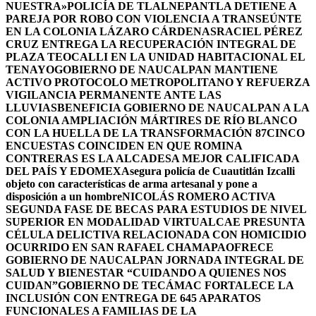
NUESTRA»
POLICÍA DE TLALNEPANTLA DETIENE A
PAREJA POR ROBO CON VIOLENCIA A TRANSEÚNTE
EN LA COLONIA LÁZARO CÁRDENAS
RACIEL PÉREZ
CRUZ ENTREGA LA RECUPERACIÓN INTEGRAL DE
PLAZA TEOCALLI EN LA UNIDAD HABITACIONAL EL
TENAYO
GOBIERNO DE NAUCALPAN MANTIENE
ACTIVO PROTOCOLO METROPOLITANO Y REFUERZA
VIGILANCIA PERMANENTE ANTE LAS
LLUVIAS
BENEFICIA GOBIERNO DE NAUCALPAN A LA
COLONIA AMPLIACIÓN MÁRTIRES DE RÍO BLANCO
CON LA HUELLA DE LA TRANSFORMACIÓN 87
CINCO
ENCUESTAS COINCIDEN EN QUE ROMINA
CONTRERAS ES LA ALCADESA MEJOR CALIFICADA
DEL PAÍS Y EDOMEX
Asegura policía de Cuautitlán Izcalli
objeto con características de arma artesanal y pone a
disposición a un hombre
NICOLÁS ROMERO ACTIVA
SEGUNDA FASE DE BECAS PARA ESTUDIOS DE NIVEL
SUPERIOR EN MODALIDAD VIRTUAL
CAE PRESUNTA
CÉLULA DELICTIVA RELACIONADA CON HOMICIDIO
OCURRIDO EN SAN RAFAEL CHAMAPA
OFRECE
GOBIERNO DE NAUCALPAN JORNADA INTEGRAL DE
SALUD Y BIENESTAR “CUIDANDO A QUIENES NOS
CUIDAN”
GOBIERNO DE TECÁMAC FORTALECE LA
INCLUSIÓN CON ENTREGA DE 645 APARATOS
FUNCIONALES A FAMILIAS DE LA