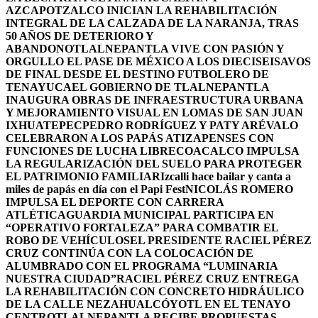
AZCAPOTZALCO INICIAN LA REHABILITACIÓN
INTEGRAL DE LA CALZADA DE LA NARANJA, TRAS
50 AÑOS DE DETERIORO Y
ABANDONO
TLALNEPANTLA VIVE CON PASIÓN Y
ORGULLO EL PASE DE MÉXICO A LOS DIECISEISAVOS
DE FINAL DESDE EL DESTINO FUTBOLERO DE
TENAYUCA
EL GOBIERNO DE TLALNEPANTLA
INAUGURA OBRAS DE INFRAESTRUCTURA URBANA
Y MEJORAMIENTO VISUAL EN LOMAS DE SAN JUAN
IXHUATEPEC
PEDRO RODRÍGUEZ Y PATY ARÉVALO
CELEBRARON A LOS PAPÁS ATIZAPENSES CON
FUNCIONES DE LUCHA LIBRE
COACALCO IMPULSA
LA REGULARIZACIÓN DEL SUELO PARA PROTEGER
EL PATRIMONIO FAMILIAR
Izcalli hace bailar y canta a
miles de papás en día con el Papi Fest
NICOLÁS ROMERO
IMPULSA EL DEPORTE CON CARRERA
ATLÉTICA
GUARDIA MUNICIPAL PARTICIPA EN
“OPERATIVO FORTALEZA” PARA COMBATIR EL
ROBO DE VEHÍCULOS
EL PRESIDENTE RACIEL PÉREZ
CRUZ CONTINÚA CON LA COLOCACIÓN DE
ALUMBRADO CON EL PROGRAMA “LUMINARIA
NUESTRA CIUDAD”
RACIEL PÉREZ CRUZ ENTREGA
LA REHABILITACIÓN CON CONCRETO HIDRÁULICO
DE LA CALLE NEZAHUALCÓYOTL EN EL TENAYO
CENTRO
TLALNEPANTLA RECIBE PROPUESTAS