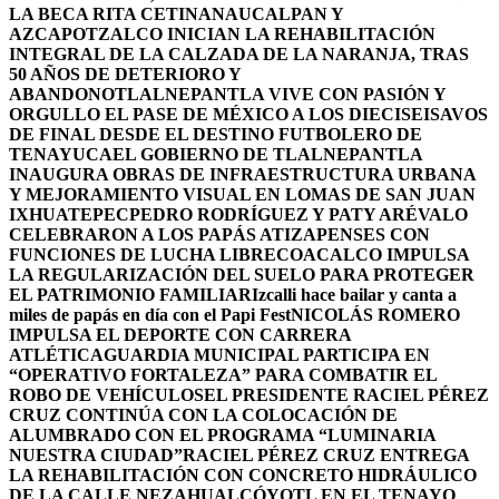
LA BECA RITA CETINA
NAUCALPAN Y
AZCAPOTZALCO INICIAN LA REHABILITACIÓN
INTEGRAL DE LA CALZADA DE LA NARANJA, TRAS
50 AÑOS DE DETERIORO Y
ABANDONO
TLALNEPANTLA VIVE CON PASIÓN Y
ORGULLO EL PASE DE MÉXICO A LOS DIECISEISAVOS
DE FINAL DESDE EL DESTINO FUTBOLERO DE
TENAYUCA
EL GOBIERNO DE TLALNEPANTLA
INAUGURA OBRAS DE INFRAESTRUCTURA URBANA
Y MEJORAMIENTO VISUAL EN LOMAS DE SAN JUAN
IXHUATEPEC
PEDRO RODRÍGUEZ Y PATY ARÉVALO
CELEBRARON A LOS PAPÁS ATIZAPENSES CON
FUNCIONES DE LUCHA LIBRE
COACALCO IMPULSA
LA REGULARIZACIÓN DEL SUELO PARA PROTEGER
EL PATRIMONIO FAMILIAR
Izcalli hace bailar y canta a
miles de papás en día con el Papi Fest
NICOLÁS ROMERO
IMPULSA EL DEPORTE CON CARRERA
ATLÉTICA
GUARDIA MUNICIPAL PARTICIPA EN
“OPERATIVO FORTALEZA” PARA COMBATIR EL
ROBO DE VEHÍCULOS
EL PRESIDENTE RACIEL PÉREZ
CRUZ CONTINÚA CON LA COLOCACIÓN DE
ALUMBRADO CON EL PROGRAMA “LUMINARIA
NUESTRA CIUDAD”
RACIEL PÉREZ CRUZ ENTREGA
LA REHABILITACIÓN CON CONCRETO HIDRÁULICO
DE LA CALLE NEZAHUALCÓYOTL EN EL TENAYO