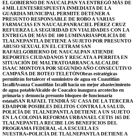
EL GOBIERNO DE NAUCALPAN YA ENTREGÓ MÁS DE
4 MIL LENTES
RESPUESTA INMEDIATA DE LA
GUARDIA MUNICIPAL PERMITE DETENER A
PRESUNTO RESPONSABLE DE ROBO A VARIAS
FARMACIAS EN NAUCALPAN
RACIEL PÉREZ CRUZ
REFUERZA LA SEGURIDAD EN VIALIDADES CON LA
ENTREGA DE MÁS DE 100 LUMINARIAS
POLICÍA DE
TLALNEPANTLA DETIENE A SUJETO POR PRESUNTO
ABUSO SEXUAL EN EL CETRAM SAN
RAFAEL
GOBIERNO DE NAUCALPAN ATIENDE
REPORTES CIUDADANOS Y RESCATA A PERRITA EN
SITUACIÓN DE MALTRATO
ARRANCA ALCALDE
ISAAC MONTOYA POR SEGUNDO AÑO CONSECUTIVO
CAMPAÑA DE BOTEO TELETÓN
Obras estratégicas
permitirán fortalecer el suministro de agua en Cuautitlán
Izcalli
Avanza Cuautitlán Izcalli hacia un mejor abastecimiento
de agua potable
Alcalde de Coacalco inaugura arcotecho en
primaria y denuncia presunto bloqueo de funcionaria
estatal
SAN RAFAEL TENDRÁ SU CASA DE LA TERCERA
EDAD
POR POSIBLES DELITOS CONTRA LA SALUD,
POLICÍA DE TLALNEPANTLA DETIENE A UN SUJETO
EN LA COLONIA REFORMA URBANA
EL CETIS 165 DE
TLALNEPANTLA RECIBE LOS BENEFICIOS DEL
PROGRAMA FEDERAL «LA ESCUELA ES
NUESTRA»
POLICÍA DE TLALNEPANTLA DETIENE A