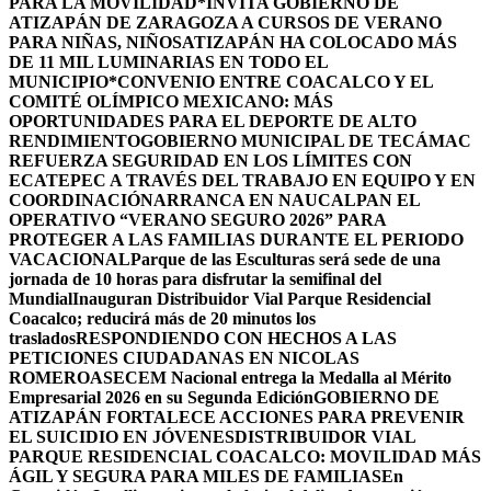
PARA LA MOVILIDAD
*INVITA GOBIERNO DE
ATIZAPÁN DE ZARAGOZA A CURSOS DE VERANO
PARA NIÑAS, NIÑOS
ATIZAPÁN HA COLOCADO MÁS
DE 11 MIL LUMINARIAS EN TODO EL
MUNICIPIO*
CONVENIO ENTRE COACALCO Y EL
COMITÉ OLÍMPICO MEXICANO: MÁS
OPORTUNIDADES PARA EL DEPORTE DE ALTO
RENDIMIENTO
GOBIERNO MUNICIPAL DE TECÁMAC
REFUERZA SEGURIDAD EN LOS LÍMITES CON
ECATEPEC A TRAVÉS DEL TRABAJO EN EQUIPO Y EN
COORDINACIÓN
ARRANCA EN NAUCALPAN EL
OPERATIVO “VERANO SEGURO 2026” PARA
PROTEGER A LAS FAMILIAS DURANTE EL PERIODO
VACACIONAL
Parque de las Esculturas será sede de una
jornada de 10 horas para disfrutar la semifinal del
Mundial
Inauguran Distribuidor Vial Parque Residencial
Coacalco; reducirá más de 20 minutos los
traslados
RESPONDIENDO CON HECHOS A LAS
PETICIONES CIUDADANAS EN NICOLAS
ROMERO
ASECEM Nacional entrega la Medalla al Mérito
Empresarial 2026 en su Segunda Edición
GOBIERNO DE
ATIZAPÁN FORTALECE ACCIONES PARA PREVENIR
EL SUICIDIO EN JÓVENES
DISTRIBUIDOR VIAL
PARQUE RESIDENCIAL COACALCO: MOVILIDAD MÁS
ÁGIL Y SEGURA PARA MILES DE FAMILIAS
En