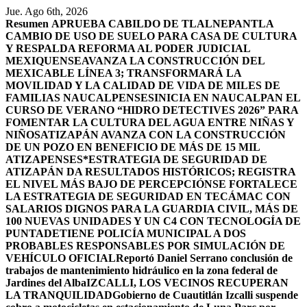
Saltar
Jue. Ago 6th, 2026
al
Resumen
APRUEBA CABILDO DE TLALNEPANTLA
contenido
CAMBIO DE USO DE SUELO PARA CASA DE CULTURA
Y RESPALDA REFORMA AL PODER JUDICIAL
MEXIQUENSE
AVANZA LA CONSTRUCCIÓN DEL
MEXICABLE LÍNEA 3; TRANSFORMARÁ LA
MOVILIDAD Y LA CALIDAD DE VIDA DE MILES DE
FAMILIAS NAUCALPENSES
INICIA EN NAUCALPAN EL
CURSO DE VERANO “HIDRO DETECTIVES 2026” PARA
FOMENTAR LA CULTURA DEL AGUA ENTRE NIÑAS Y
NIÑOS
ATIZAPÁN AVANZA CON LA CONSTRUCCIÓN
DE UN POZO EN BENEFICIO DE MÁS DE 15 MIL
ATIZAPENSES
*ESTRATEGIA DE SEGURIDAD DE
ATIZAPÁN DA RESULTADOS HISTÓRICOS; REGISTRA
EL NIVEL MÁS BAJO DE PERCEPCIÓN
SE FORTALECE
LA ESTRATEGIA DE SEGURIDAD EN TECÁMAC CON
SALARIOS DIGNOS PARA LA GUARDIA CIVIL, MÁS DE
100 NUEVAS UNIDADES Y UN C4 CON TECNOLOGÍA DE
PUNTA
DETIENE POLICÍA MUNICIPAL A DOS
PROBABLES RESPONSABLES POR SIMULACIÓN DE
VEHÍCULO OFICIAL
Reportó Daniel Serrano conclusión de
trabajos de mantenimiento hidráulico en la zona federal de
Jardines del Alba
IZCALLI, LOS VECINOS RECUPERAN
LA TRANQUILIDAD
Gobierno de Cuautitlán Izcalli suspende