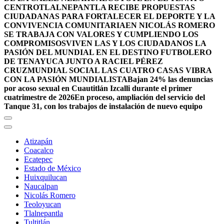
CENTRO
TLALNEPANTLA RECIBE PROPUESTAS
CIUDADANAS PARA FORTALECER EL DEPORTE Y LA
CONVIVENCIA COMUNITARIA
EN NICOLÁS ROMERO
SE TRABAJA CON VALORES Y CUMPLIENDO LOS
COMPROMISOS
VIVEN LAS Y LOS CIUDADANOS LA
PASIÓN DEL MUNDIAL EN EL DESTINO FUTBOLERO
DE TENAYUCA JUNTO A RACIEL PÉREZ
CRUZ
MUNDIAL SOCIAL LAS CUATRO CASAS VIBRA
CON LA PASIÓN MUNDIALISTA
Bajan 24% las denuncias
por acoso sexual en Cuautitlán Izcalli durante el primer
cuatrimestre de 2026
En proceso, ampliación del servicio del
Tanque 31, con los trabajos de instalación de nuevo equipo
Atizapán
Coacalco
Ecatepec
Estado de México
Huixquilucan
Naucalpan
Nicolás Romero
Teoloyucan
Tlalnepantla
Tultitlán