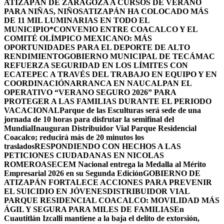
ATIZAPÁN DE ZARAGOZA A CURSOS DE VERANO
PARA NIÑAS, NIÑOS
ATIZAPÁN HA COLOCADO MÁS
DE 11 MIL LUMINARIAS EN TODO EL
MUNICIPIO*
CONVENIO ENTRE COACALCO Y EL
COMITÉ OLÍMPICO MEXICANO: MÁS
OPORTUNIDADES PARA EL DEPORTE DE ALTO
RENDIMIENTO
GOBIERNO MUNICIPAL DE TECÁMAC
REFUERZA SEGURIDAD EN LOS LÍMITES CON
ECATEPEC A TRAVÉS DEL TRABAJO EN EQUIPO Y EN
COORDINACIÓN
ARRANCA EN NAUCALPAN EL
OPERATIVO “VERANO SEGURO 2026” PARA
PROTEGER A LAS FAMILIAS DURANTE EL PERIODO
VACACIONAL
Parque de las Esculturas será sede de una
jornada de 10 horas para disfrutar la semifinal del
Mundial
Inauguran Distribuidor Vial Parque Residencial
Coacalco; reducirá más de 20 minutos los
traslados
RESPONDIENDO CON HECHOS A LAS
PETICIONES CIUDADANAS EN NICOLAS
ROMERO
ASECEM Nacional entrega la Medalla al Mérito
Empresarial 2026 en su Segunda Edición
GOBIERNO DE
ATIZAPÁN FORTALECE ACCIONES PARA PREVENIR
EL SUICIDIO EN JÓVENES
DISTRIBUIDOR VIAL
PARQUE RESIDENCIAL COACALCO: MOVILIDAD MÁS
ÁGIL Y SEGURA PARA MILES DE FAMILIAS
En
Cuautitlán Izcalli mantiene a la baja el delito de extorsión,