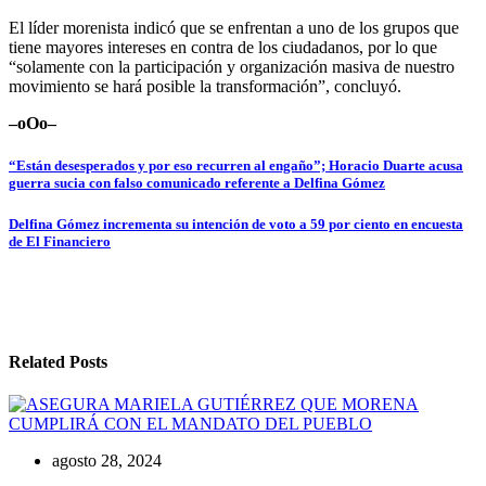
El líder morenista indicó que se enfrentan a uno de los grupos que
tiene mayores intereses en contra de los ciudadanos, por lo que
“solamente con la participación y organización masiva de nuestro
movimiento se hará posible la transformación”, concluyó.
–oOo–
Navegación
“Están desesperados y por eso recurren al engaño”; Horacio Duarte acusa
guerra sucia con falso comunicado
referente a Delfina Gómez
de
entradas
Delfina Gómez incrementa su intención de voto a 59 por ciento en encuesta
de El Financiero
Related Posts
agosto 28, 2024