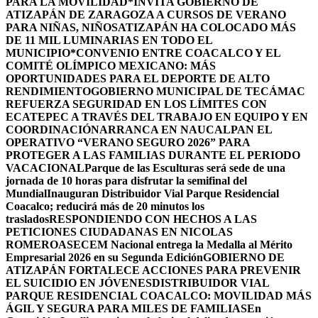
PARA LA MOVILIDAD
*INVITA GOBIERNO DE
ATIZAPÁN DE ZARAGOZA A CURSOS DE VERANO
PARA NIÑAS, NIÑOS
ATIZAPÁN HA COLOCADO MÁS
DE 11 MIL LUMINARIAS EN TODO EL
MUNICIPIO*
CONVENIO ENTRE COACALCO Y EL
COMITÉ OLÍMPICO MEXICANO: MÁS
OPORTUNIDADES PARA EL DEPORTE DE ALTO
RENDIMIENTO
GOBIERNO MUNICIPAL DE TECÁMAC
REFUERZA SEGURIDAD EN LOS LÍMITES CON
ECATEPEC A TRAVÉS DEL TRABAJO EN EQUIPO Y EN
COORDINACIÓN
ARRANCA EN NAUCALPAN EL
OPERATIVO “VERANO SEGURO 2026” PARA
PROTEGER A LAS FAMILIAS DURANTE EL PERIODO
VACACIONAL
Parque de las Esculturas será sede de una
jornada de 10 horas para disfrutar la semifinal del
Mundial
Inauguran Distribuidor Vial Parque Residencial
Coacalco; reducirá más de 20 minutos los
traslados
RESPONDIENDO CON HECHOS A LAS
PETICIONES CIUDADANAS EN NICOLAS
ROMERO
ASECEM Nacional entrega la Medalla al Mérito
Empresarial 2026 en su Segunda Edición
GOBIERNO DE
ATIZAPÁN FORTALECE ACCIONES PARA PREVENIR
EL SUICIDIO EN JÓVENES
DISTRIBUIDOR VIAL
PARQUE RESIDENCIAL COACALCO: MOVILIDAD MÁS
ÁGIL Y SEGURA PARA MILES DE FAMILIAS
En