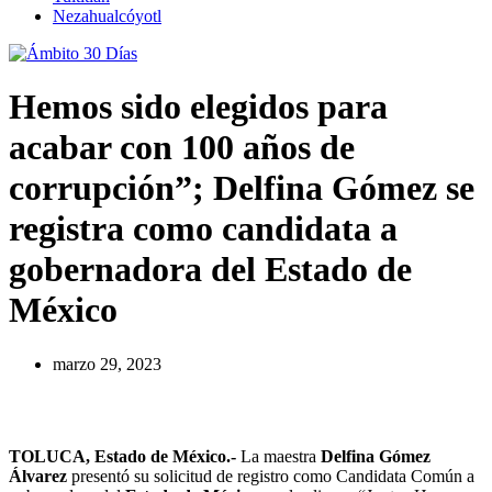
Nezahualcóyotl
Hemos sido elegidos para
acabar con 100 años de
corrupción”; Delfina Gómez se
registra como candidata a
gobernadora del Estado de
México
marzo 29, 2023
TOLUCA, Estado de México.-
La maestra
Delfina Gómez
Álvarez
presentó su solicitud de registro como Candidata Común a