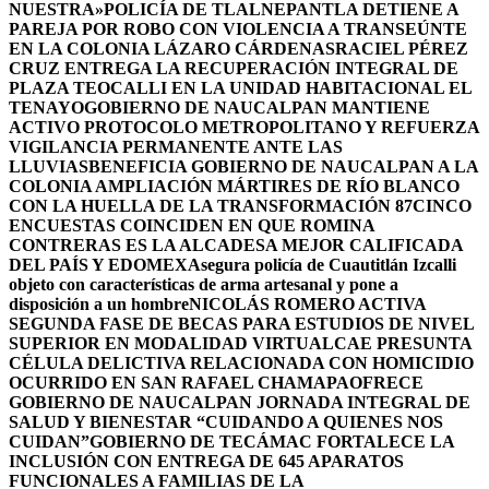
NUESTRA»
POLICÍA DE TLALNEPANTLA DETIENE A
PAREJA POR ROBO CON VIOLENCIA A TRANSEÚNTE
EN LA COLONIA LÁZARO CÁRDENAS
RACIEL PÉREZ
CRUZ ENTREGA LA RECUPERACIÓN INTEGRAL DE
PLAZA TEOCALLI EN LA UNIDAD HABITACIONAL EL
TENAYO
GOBIERNO DE NAUCALPAN MANTIENE
ACTIVO PROTOCOLO METROPOLITANO Y REFUERZA
VIGILANCIA PERMANENTE ANTE LAS
LLUVIAS
BENEFICIA GOBIERNO DE NAUCALPAN A LA
COLONIA AMPLIACIÓN MÁRTIRES DE RÍO BLANCO
CON LA HUELLA DE LA TRANSFORMACIÓN 87
CINCO
ENCUESTAS COINCIDEN EN QUE ROMINA
CONTRERAS ES LA ALCADESA MEJOR CALIFICADA
DEL PAÍS Y EDOMEX
Asegura policía de Cuautitlán Izcalli
objeto con características de arma artesanal y pone a
disposición a un hombre
NICOLÁS ROMERO ACTIVA
SEGUNDA FASE DE BECAS PARA ESTUDIOS DE NIVEL
SUPERIOR EN MODALIDAD VIRTUAL
CAE PRESUNTA
CÉLULA DELICTIVA RELACIONADA CON HOMICIDIO
OCURRIDO EN SAN RAFAEL CHAMAPA
OFRECE
GOBIERNO DE NAUCALPAN JORNADA INTEGRAL DE
SALUD Y BIENESTAR “CUIDANDO A QUIENES NOS
CUIDAN”
GOBIERNO DE TECÁMAC FORTALECE LA
INCLUSIÓN CON ENTREGA DE 645 APARATOS
FUNCIONALES A FAMILIAS DE LA