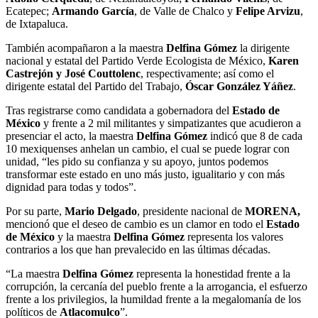
Ecatepec;
Armando García
, de Valle de Chalco y
Felipe Arvizu
,
de Ixtapaluca.
También acompañaron a la maestra
Delfina Gómez
la dirigente
nacional y estatal del Partido Verde Ecologista de México,
Karen
Castrejón y José Couttolenc
, respectivamente; así como el
dirigente estatal del Partido del Trabajo,
Óscar González Yáñez
.
Tras registrarse como candidata a gobernadora del
Estado de
México
y frente a 2 mil militantes y simpatizantes que acudieron a
presenciar el acto, la maestra
Delfina Gómez
indicó que 8 de cada
10 mexiquenses anhelan un cambio, el cual se puede lograr con
unidad, “les pido su confianza y su apoyo, juntos podemos
transformar este estado en uno más justo, igualitario y con más
dignidad para todas y todos”.
Por su parte,
Mario Delgado
, presidente nacional de
MORENA,
mencionó que el deseo de cambio es un clamor en todo el
Estado
de México
y la maestra
Delfina Gómez
representa los valores
contrarios a los que han prevalecido en las últimas décadas.
“La maestra
Delfina Gómez
representa la honestidad frente a la
corrupción, la cercanía del pueblo frente a la arrogancia, el esfuerzo
frente a los privilegios, la humildad frente a la megalomanía de los
políticos de
Atlacomulco
”.