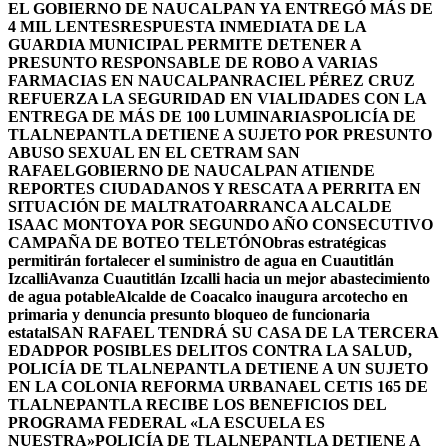
EL GOBIERNO DE NAUCALPAN YA ENTREGÓ MÁS DE
4 MIL LENTES
RESPUESTA INMEDIATA DE LA
GUARDIA MUNICIPAL PERMITE DETENER A
PRESUNTO RESPONSABLE DE ROBO A VARIAS
FARMACIAS EN NAUCALPAN
RACIEL PÉREZ CRUZ
REFUERZA LA SEGURIDAD EN VIALIDADES CON LA
ENTREGA DE MÁS DE 100 LUMINARIAS
POLICÍA DE
TLALNEPANTLA DETIENE A SUJETO POR PRESUNTO
ABUSO SEXUAL EN EL CETRAM SAN
RAFAEL
GOBIERNO DE NAUCALPAN ATIENDE
REPORTES CIUDADANOS Y RESCATA A PERRITA EN
SITUACIÓN DE MALTRATO
ARRANCA ALCALDE
ISAAC MONTOYA POR SEGUNDO AÑO CONSECUTIVO
CAMPAÑA DE BOTEO TELETÓN
Obras estratégicas
permitirán fortalecer el suministro de agua en Cuautitlán
Izcalli
Avanza Cuautitlán Izcalli hacia un mejor abastecimiento
de agua potable
Alcalde de Coacalco inaugura arcotecho en
primaria y denuncia presunto bloqueo de funcionaria
estatal
SAN RAFAEL TENDRÁ SU CASA DE LA TERCERA
EDAD
POR POSIBLES DELITOS CONTRA LA SALUD,
POLICÍA DE TLALNEPANTLA DETIENE A UN SUJETO
EN LA COLONIA REFORMA URBANA
EL CETIS 165 DE
TLALNEPANTLA RECIBE LOS BENEFICIOS DEL
PROGRAMA FEDERAL «LA ESCUELA ES
NUESTRA»
POLICÍA DE TLALNEPANTLA DETIENE A