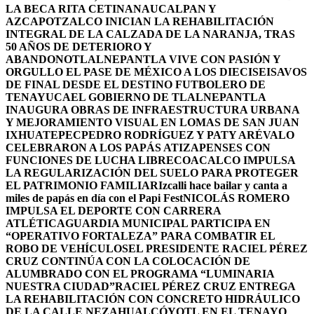
LA BECA RITA CETINA
NAUCALPAN Y
AZCAPOTZALCO INICIAN LA REHABILITACIÓN
INTEGRAL DE LA CALZADA DE LA NARANJA, TRAS
50 AÑOS DE DETERIORO Y
ABANDONO
TLALNEPANTLA VIVE CON PASIÓN Y
ORGULLO EL PASE DE MÉXICO A LOS DIECISEISAVOS
DE FINAL DESDE EL DESTINO FUTBOLERO DE
TENAYUCA
EL GOBIERNO DE TLALNEPANTLA
INAUGURA OBRAS DE INFRAESTRUCTURA URBANA
Y MEJORAMIENTO VISUAL EN LOMAS DE SAN JUAN
IXHUATEPEC
PEDRO RODRÍGUEZ Y PATY ARÉVALO
CELEBRARON A LOS PAPÁS ATIZAPENSES CON
FUNCIONES DE LUCHA LIBRE
COACALCO IMPULSA
LA REGULARIZACIÓN DEL SUELO PARA PROTEGER
EL PATRIMONIO FAMILIAR
Izcalli hace bailar y canta a
miles de papás en día con el Papi Fest
NICOLÁS ROMERO
IMPULSA EL DEPORTE CON CARRERA
ATLÉTICA
GUARDIA MUNICIPAL PARTICIPA EN
“OPERATIVO FORTALEZA” PARA COMBATIR EL
ROBO DE VEHÍCULOS
EL PRESIDENTE RACIEL PÉREZ
CRUZ CONTINÚA CON LA COLOCACIÓN DE
ALUMBRADO CON EL PROGRAMA “LUMINARIA
NUESTRA CIUDAD”
RACIEL PÉREZ CRUZ ENTREGA
LA REHABILITACIÓN CON CONCRETO HIDRÁULICO
DE LA CALLE NEZAHUALCÓYOTL EN EL TENAYO