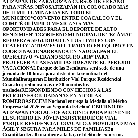
ATIZAPÁN DE ZARAGOZA A CURSOS DE VERANO
PARA NIÑAS, NIÑOS
ATIZAPÁN HA COLOCADO MÁS
DE 11 MIL LUMINARIAS EN TODO EL
MUNICIPIO*
CONVENIO ENTRE COACALCO Y EL
COMITÉ OLÍMPICO MEXICANO: MÁS
OPORTUNIDADES PARA EL DEPORTE DE ALTO
RENDIMIENTO
GOBIERNO MUNICIPAL DE TECÁMAC
REFUERZA SEGURIDAD EN LOS LÍMITES CON
ECATEPEC A TRAVÉS DEL TRABAJO EN EQUIPO Y EN
COORDINACIÓN
ARRANCA EN NAUCALPAN EL
OPERATIVO “VERANO SEGURO 2026” PARA
PROTEGER A LAS FAMILIAS DURANTE EL PERIODO
VACACIONAL
Parque de las Esculturas será sede de una
jornada de 10 horas para disfrutar la semifinal del
Mundial
Inauguran Distribuidor Vial Parque Residencial
Coacalco; reducirá más de 20 minutos los
traslados
RESPONDIENDO CON HECHOS A LAS
PETICIONES CIUDADANAS EN NICOLAS
ROMERO
ASECEM Nacional entrega la Medalla al Mérito
Empresarial 2026 en su Segunda Edición
GOBIERNO DE
ATIZAPÁN FORTALECE ACCIONES PARA PREVENIR
EL SUICIDIO EN JÓVENES
DISTRIBUIDOR VIAL
PARQUE RESIDENCIAL COACALCO: MOVILIDAD MÁS
ÁGIL Y SEGURA PARA MILES DE FAMILIAS
En
Cuautitlán Izcalli mantiene a la baja el delito de extorsión,