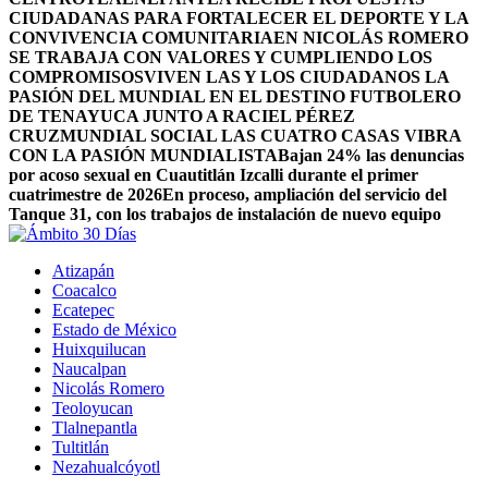
CIUDADANAS PARA FORTALECER EL DEPORTE Y LA
CONVIVENCIA COMUNITARIA
EN NICOLÁS ROMERO
SE TRABAJA CON VALORES Y CUMPLIENDO LOS
COMPROMISOS
VIVEN LAS Y LOS CIUDADANOS LA
PASIÓN DEL MUNDIAL EN EL DESTINO FUTBOLERO
DE TENAYUCA JUNTO A RACIEL PÉREZ
CRUZ
MUNDIAL SOCIAL LAS CUATRO CASAS VIBRA
CON LA PASIÓN MUNDIALISTA
Bajan 24% las denuncias
por acoso sexual en Cuautitlán Izcalli durante el primer
cuatrimestre de 2026
En proceso, ampliación del servicio del
Tanque 31, con los trabajos de instalación de nuevo equipo
Atizapán
Coacalco
Ecatepec
Estado de México
Huixquilucan
Naucalpan
Nicolás Romero
Teoloyucan
Tlalnepantla
Tultitlán
Nezahualcóyotl