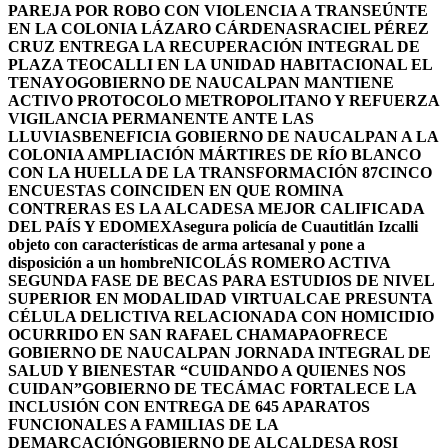
PAREJA POR ROBO CON VIOLENCIA A TRANSEÚNTE
EN LA COLONIA LÁZARO CÁRDENAS
RACIEL PÉREZ
CRUZ ENTREGA LA RECUPERACIÓN INTEGRAL DE
PLAZA TEOCALLI EN LA UNIDAD HABITACIONAL EL
TENAYO
GOBIERNO DE NAUCALPAN MANTIENE
ACTIVO PROTOCOLO METROPOLITANO Y REFUERZA
VIGILANCIA PERMANENTE ANTE LAS
LLUVIAS
BENEFICIA GOBIERNO DE NAUCALPAN A LA
COLONIA AMPLIACIÓN MÁRTIRES DE RÍO BLANCO
CON LA HUELLA DE LA TRANSFORMACIÓN 87
CINCO
ENCUESTAS COINCIDEN EN QUE ROMINA
CONTRERAS ES LA ALCADESA MEJOR CALIFICADA
DEL PAÍS Y EDOMEX
Asegura policía de Cuautitlán Izcalli
objeto con características de arma artesanal y pone a
disposición a un hombre
NICOLÁS ROMERO ACTIVA
SEGUNDA FASE DE BECAS PARA ESTUDIOS DE NIVEL
SUPERIOR EN MODALIDAD VIRTUAL
CAE PRESUNTA
CÉLULA DELICTIVA RELACIONADA CON HOMICIDIO
OCURRIDO EN SAN RAFAEL CHAMAPA
OFRECE
GOBIERNO DE NAUCALPAN JORNADA INTEGRAL DE
SALUD Y BIENESTAR “CUIDANDO A QUIENES NOS
CUIDAN”
GOBIERNO DE TECÁMAC FORTALECE LA
INCLUSIÓN CON ENTREGA DE 645 APARATOS
FUNCIONALES A FAMILIAS DE LA
DEMARCACIÓN
GOBIERNO DE ALCALDESA ROSI