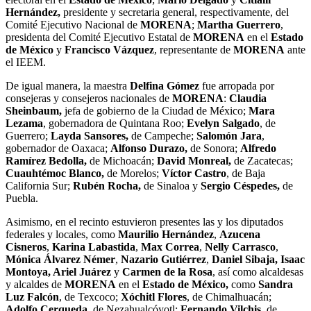
Hernández,
presidente y secretaria general, respectivamente, del
Comité Ejecutivo Nacional de
MORENA
;
Martha Guerrero
,
presidenta del Comité Ejecutivo Estatal de
MORENA
en el
Estado
de México
y
Francisco Vázquez
, representante de
MORENA
ante
el IEEM.
De igual manera, la maestra
Delfina Gómez
fue arropada por
consejeras y consejeros nacionales de
MORENA
:
Claudia
Sheinbaum,
jefa de gobierno de la Ciudad de México;
Mara
Lezama
, gobernadora de Quintana Roo;
Evelyn Salgado
, de
Guerrero;
Layda Sansores,
de Campeche;
Salomón Jara
,
gobernador de Oaxaca;
Alfonso Durazo,
de Sonora;
Alfredo
Ramírez Bedolla,
de Michoacán;
David Monreal,
de Zacatecas;
Cuauhtémoc Blanco,
de Morelos;
Víctor Castro
, de Baja
California Sur;
Rubén Rocha,
de Sinaloa y
Sergio Céspedes,
de
Puebla.
Asimismo, en el recinto estuvieron presentes las y los diputados
federales y locales, como
Maurilio Hernández
,
Azucena
Cisneros
,
Karina Labastida
,
Max Correa
,
Nelly Carrasco
,
Mónica Álvarez Némer
,
Nazario Gutiérrez
,
Daniel Sibaja, Isaac
Montoya, Ariel Juárez
y
Carmen de la Rosa
, así como alcaldesas
y alcaldes de
MORENA
en el
Estado de México,
como
Sandra
Luz Falcón
, de Texcoco;
Xóchitl Flores
, de Chimalhuacán;
Adolfo Cerqueda
, de Nezahualcóyotl;
Fernando Vilchis
, de