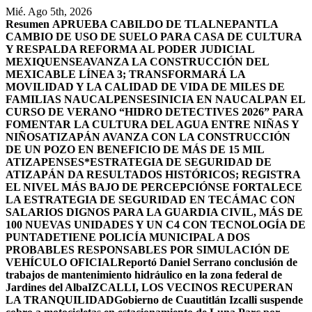
Saltar
Mié. Ago 5th, 2026
al
Resumen
APRUEBA CABILDO DE TLALNEPANTLA
contenido
CAMBIO DE USO DE SUELO PARA CASA DE CULTURA
Y RESPALDA REFORMA AL PODER JUDICIAL
MEXIQUENSE
AVANZA LA CONSTRUCCIÓN DEL
MEXICABLE LÍNEA 3; TRANSFORMARÁ LA
MOVILIDAD Y LA CALIDAD DE VIDA DE MILES DE
FAMILIAS NAUCALPENSES
INICIA EN NAUCALPAN EL
CURSO DE VERANO “HIDRO DETECTIVES 2026” PARA
FOMENTAR LA CULTURA DEL AGUA ENTRE NIÑAS Y
NIÑOS
ATIZAPÁN AVANZA CON LA CONSTRUCCIÓN
DE UN POZO EN BENEFICIO DE MÁS DE 15 MIL
ATIZAPENSES
*ESTRATEGIA DE SEGURIDAD DE
ATIZAPÁN DA RESULTADOS HISTÓRICOS; REGISTRA
EL NIVEL MÁS BAJO DE PERCEPCIÓN
SE FORTALECE
LA ESTRATEGIA DE SEGURIDAD EN TECÁMAC CON
SALARIOS DIGNOS PARA LA GUARDIA CIVIL, MÁS DE
100 NUEVAS UNIDADES Y UN C4 CON TECNOLOGÍA DE
PUNTA
DETIENE POLICÍA MUNICIPAL A DOS
PROBABLES RESPONSABLES POR SIMULACIÓN DE
VEHÍCULO OFICIAL
Reportó Daniel Serrano conclusión de
trabajos de mantenimiento hidráulico en la zona federal de
Jardines del Alba
IZCALLI, LOS VECINOS RECUPERAN
LA TRANQUILIDAD
Gobierno de Cuautitlán Izcalli suspende