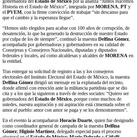
gobernadora del
Estado de México
por la alianza “Juntos Hacemos
Historia en el Estado de México”, integrada por
MORENA
,
PT
y
el
PVEM
, con la firme convicción de trabajar “sin descanso para
que el cambio y la esperanza llegue”.
“Hemos sido elegidos para acabar con 100 años de corrupción, de
desatención, lo que ha generado la destrucción de nuestro Estado
por culpa de los de siempre”, continuó la maestra
Delfina Gómez
,
acompañada por gobernadoras y gobernadores en su calidad de
Consejeras y Consejeros Nacionales, diputadas y diputados
federales y locales, así como alcaldesas y alcaldes de
MORENA
en
la entidad.
Tras entregar su solicitud de registro a las y los consejeros
electorales del Instituto Electoral del Estado de México
, la maestra
Delfina Gómez
dirigió un mensaje en la explanada del recinto,
donde afirmó con emoción ante la militancia partidista que se dio
cita y a los que la siguieron a través de redes sociales: “Quiero ser
gobernadora del
Estado de México
, porque como muchos de
ustedes, nuestra aspiración y mi aspiración está cimentada sobre el
amor al pueblo: amor con amor se paga y se los demostraremos”.
En el evento la acompañaron
Horacio Duarte
, quien fue designado
como coordinador general de campaña de la maestra
Delfina
Gómez
;
Higinio Martínez
, delegado especial para el proceso
electoral en el
Estado de México
;
Mario Delgado
y
Citlalli