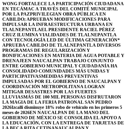
WONG FORTALECE LA PARTICIPACIÓN CIUDADANA
EN TECÁMAC A TRAVÉS DEL COMITÉ MUNICIPAL
POR LA PAZ
PRIVILEGIAN OBRA PÚBLICA EN
CABILDO; APRUEBAN MODIFICACIONES PARA
IMPULSAR LA INFRAESTRUCTURA URBANA EN
TLALNEPANTLA
EL PRESIDENTE RACIEL PÉREZ
CRUZ ILUMINA VIALIDADES DE TLALNEPANTLA
CON TECNOLOGÍA LED DE ÚLTIMA GENERACIÓN*
APRUEBA CABILDO DE TLALNEPANTLA DIVERSOS
PROGRAMAS DE REGULARIZACIÓN Y
BONIFICACIONES EN MATERIA DE AGUA POTABLE Y
DRENAJE
EN NAUCALPAN TRABAJO CONJUNTO
ENTRE GOBIERNO MUNICIPAL Y CIUDADANÍA HA
CONSOLIDADO COMUNIDADES MÁS UNIDAS Y
PARTICIPATIVAS
MEDIDAS PREVENTIVAS
IMPULSADAS POR EL GOBIERNO DE NAUCALPAN Y
COORDINACIÓN METROPOLITANA LOGRAN
MITIGAR DESASTRES POR LAS FUERTES
LLUVIAS
MÁS DE 100 MIL PERSONAS DISFRUTARON
LA MAGIA DE LA FERIA PATRONAL SAN PEDRO
2026
Izcalli disminuye 18% robo de vehículo en los primeros 5
meses de 2026
EN NAUCALPAN DE LA MANO DEL
GOBIERNO DE MÉXICO SE CONSOLIDA EL APOYO A
LA EDUCACIÓN, CON LA ENTREGA DE TARJETAS DE
LA BECA RITA CETINA
NAUCALPAN Y