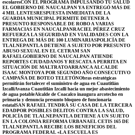
escolares
CON EL PROGRAMA IMPULSANDO TU SALUD
EL GOBIERNO DE NAUCALPAN YA ENTREGÓ MÁS DE
4 MIL LENTES
RESPUESTA INMEDIATA DE LA
GUARDIA MUNICIPAL PERMITE DETENER A
PRESUNTO RESPONSABLE DE ROBO A VARIAS
FARMACIAS EN NAUCALPAN
RACIEL PÉREZ CRUZ
REFUERZA LA SEGURIDAD EN VIALIDADES CON LA
ENTREGA DE MÁS DE 100 LUMINARIAS
POLICÍA DE
TLALNEPANTLA DETIENE A SUJETO POR PRESUNTO
ABUSO SEXUAL EN EL CETRAM SAN
RAFAEL
GOBIERNO DE NAUCALPAN ATIENDE
REPORTES CIUDADANOS Y RESCATA A PERRITA EN
SITUACIÓN DE MALTRATO
ARRANCA ALCALDE
ISAAC MONTOYA POR SEGUNDO AÑO CONSECUTIVO
CAMPAÑA DE BOTEO TELETÓN
Obras estratégicas
permitirán fortalecer el suministro de agua en Cuautitlán
Izcalli
Avanza Cuautitlán Izcalli hacia un mejor abastecimiento
de agua potable
Alcalde de Coacalco inaugura arcotecho en
primaria y denuncia presunto bloqueo de funcionaria
estatal
SAN RAFAEL TENDRÁ SU CASA DE LA TERCERA
EDAD
POR POSIBLES DELITOS CONTRA LA SALUD,
POLICÍA DE TLALNEPANTLA DETIENE A UN SUJETO
EN LA COLONIA REFORMA URBANA
EL CETIS 165 DE
TLALNEPANTLA RECIBE LOS BENEFICIOS DEL
PROGRAMA FEDERAL «LA ESCUELA ES