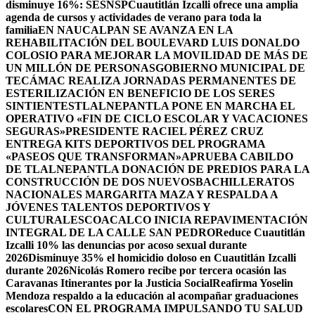
disminuye 16%: SESNSP
Cuautitlán Izcalli ofrece una amplia
agenda de cursos y actividades de verano para toda la
familia
EN NAUCALPAN SE AVANZA EN LA
REHABILITACIÓN DEL BOULEVARD LUIS DONALDO
COLOSIO PARA MEJORAR LA MOVILIDAD DE MÁS DE
UN MILLÓN DE PERSONAS
GOBIERNO MUNICIPAL DE
TECÁMAC REALIZA JORNADAS PERMANENTES DE
ESTERILIZACIÓN EN BENEFICIO DE LOS SERES
SINTIENTES
TLALNEPANTLA PONE EN MARCHA EL
OPERATIVO «FIN DE CICLO ESCOLAR Y VACACIONES
SEGURAS»
PRESIDENTE RACIEL PÉREZ CRUZ
ENTREGA KITS DEPORTIVOS DEL PROGRAMA
«PASEOS QUE TRANSFORMAN»
APRUEBA CABILDO
DE TLALNEPANTLA DONACIÓN DE PREDIOS PARA LA
CONSTRUCCIÓN DE DOS NUEVOSBACHILLERATOS
NACIONALES MARGARITA MAZA Y RESPALDA A
JÓVENES TALENTOS DEPORTIVOS Y
CULTURALES
COACALCO INICIA REPAVIMENTACIÓN
INTEGRAL DE LA CALLE SAN PEDRO
Reduce Cuautitlán
Izcalli 10% las denuncias por acoso sexual durante
2026
Disminuye 35% el homicidio doloso en Cuautitlán Izcalli
durante 2026
Nicolás Romero recibe por tercera ocasión las
Caravanas Itinerantes por la Justicia Social
Reafirma Yoselin
Mendoza respaldo a la educación al acompañar graduaciones
escolares
CON EL PROGRAMA IMPULSANDO TU SALUD