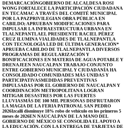
DEMARCACIÓN
GOBIERNO DE ALCALDESA ROSI
WONG FORTALECE LA PARTICIPACIÓN CIUDADANA
EN TECÁMAC A TRAVÉS DEL COMITÉ MUNICIPAL
POR LA PAZ
PRIVILEGIAN OBRA PÚBLICA EN
CABILDO; APRUEBAN MODIFICACIONES PARA
IMPULSAR LA INFRAESTRUCTURA URBANA EN
TLALNEPANTLA
EL PRESIDENTE RACIEL PÉREZ
CRUZ ILUMINA VIALIDADES DE TLALNEPANTLA
CON TECNOLOGÍA LED DE ÚLTIMA GENERACIÓN*
APRUEBA CABILDO DE TLALNEPANTLA DIVERSOS
PROGRAMAS DE REGULARIZACIÓN Y
BONIFICACIONES EN MATERIA DE AGUA POTABLE Y
DRENAJE
EN NAUCALPAN TRABAJO CONJUNTO
ENTRE GOBIERNO MUNICIPAL Y CIUDADANÍA HA
CONSOLIDADO COMUNIDADES MÁS UNIDAS Y
PARTICIPATIVAS
MEDIDAS PREVENTIVAS
IMPULSADAS POR EL GOBIERNO DE NAUCALPAN Y
COORDINACIÓN METROPOLITANA LOGRAN
MITIGAR DESASTRES POR LAS FUERTES
LLUVIAS
MÁS DE 100 MIL PERSONAS DISFRUTARON
LA MAGIA DE LA FERIA PATRONAL SAN PEDRO
2026
Izcalli disminuye 18% robo de vehículo en los primeros 5
meses de 2026
EN NAUCALPAN DE LA MANO DEL
GOBIERNO DE MÉXICO SE CONSOLIDA EL APOYO A
LA EDUCACIÓN, CON LA ENTREGA DE TARJETAS DE