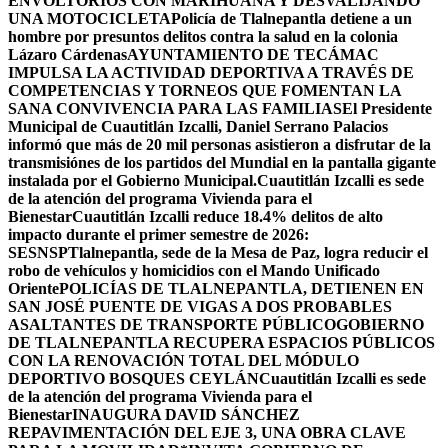
ENVOLTORIOS CON MARIHUANA Y DESVALIJANDO
UNA MOTOCICLETA
Policía de Tlalnepantla detiene a un
hombre por presuntos delitos contra la salud en la colonia
Lázaro Cárdenas
AYUNTAMIENTO DE TECÁMAC
IMPULSA LA ACTIVIDAD DEPORTIVA A TRAVÉS DE
COMPETENCIAS Y TORNEOS QUE FOMENTAN LA
SANA CONVIVENCIA PARA LAS FAMILIAS
El Presidente
Municipal de Cuautitlán Izcalli, Daniel Serrano Palacios
informó que más de 20 mil personas asistieron a disfrutar de la
transmisiónes de los partidos del Mundial en la pantalla gigante
instalada por el Gobierno Municipal.
Cuautitlán Izcalli es sede
de la atención del programa Vivienda para el
Bienestar
Cuautitlán Izcalli reduce 18.4% delitos de alto
impacto durante el primer semestre de 2026:
SESNSP
Tlalnepantla, sede de la Mesa de Paz, logra reducir el
robo de vehículos y homicidios con el Mando Unificado
Oriente
POLICÍAS DE TLALNEPANTLA, ​DETIENEN EN
SAN JOSÉ PUENTE DE VIGAS A DOS PROBABLES
ASALTANTES DE TRANSPORTE PÚBLICO
GOBIERNO
DE TLALNEPANTLA RECUPERA ESPACIOS PÚBLICOS
CON LA RENOVACIÓN TOTAL DEL MÓDULO
DEPORTIVO BOSQUES CEYLÁN
Cuautitlán Izcalli es sede
de la atención del programa Vivienda para el
Bienestar
INAUGURA DAVID SÁNCHEZ
REPAVIMENTACIÓN DEL EJE 3, UNA OBRA CLAVE