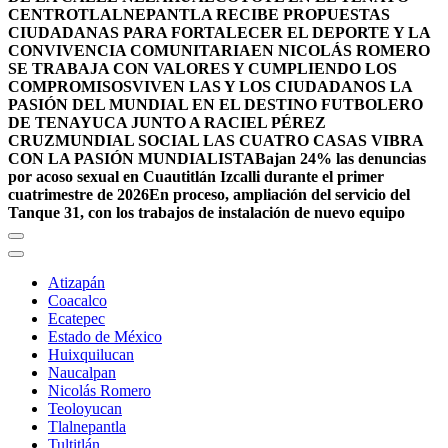
CENTRO
TLALNEPANTLA RECIBE PROPUESTAS
CIUDADANAS PARA FORTALECER EL DEPORTE Y LA
CONVIVENCIA COMUNITARIA
EN NICOLÁS ROMERO
SE TRABAJA CON VALORES Y CUMPLIENDO LOS
COMPROMISOS
VIVEN LAS Y LOS CIUDADANOS LA
PASIÓN DEL MUNDIAL EN EL DESTINO FUTBOLERO
DE TENAYUCA JUNTO A RACIEL PÉREZ
CRUZ
MUNDIAL SOCIAL LAS CUATRO CASAS VIBRA
CON LA PASIÓN MUNDIALISTA
Bajan 24% las denuncias
por acoso sexual en Cuautitlán Izcalli durante el primer
cuatrimestre de 2026
En proceso, ampliación del servicio del
Tanque 31, con los trabajos de instalación de nuevo equipo
Atizapán
Coacalco
Ecatepec
Estado de México
Huixquilucan
Naucalpan
Nicolás Romero
Teoloyucan
Tlalnepantla
Tultitlán