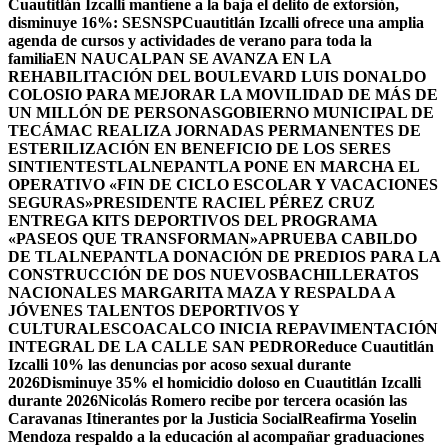
Cuautitlán Izcalli mantiene a la baja el delito de extorsión,
disminuye 16%: SESNSP
Cuautitlán Izcalli ofrece una amplia
agenda de cursos y actividades de verano para toda la
familia
EN NAUCALPAN SE AVANZA EN LA
REHABILITACIÓN DEL BOULEVARD LUIS DONALDO
COLOSIO PARA MEJORAR LA MOVILIDAD DE MÁS DE
UN MILLÓN DE PERSONAS
GOBIERNO MUNICIPAL DE
TECÁMAC REALIZA JORNADAS PERMANENTES DE
ESTERILIZACIÓN EN BENEFICIO DE LOS SERES
SINTIENTES
TLALNEPANTLA PONE EN MARCHA EL
OPERATIVO «FIN DE CICLO ESCOLAR Y VACACIONES
SEGURAS»
PRESIDENTE RACIEL PÉREZ CRUZ
ENTREGA KITS DEPORTIVOS DEL PROGRAMA
«PASEOS QUE TRANSFORMAN»
APRUEBA CABILDO
DE TLALNEPANTLA DONACIÓN DE PREDIOS PARA LA
CONSTRUCCIÓN DE DOS NUEVOSBACHILLERATOS
NACIONALES MARGARITA MAZA Y RESPALDA A
JÓVENES TALENTOS DEPORTIVOS Y
CULTURALES
COACALCO INICIA REPAVIMENTACIÓN
INTEGRAL DE LA CALLE SAN PEDRO
Reduce Cuautitlán
Izcalli 10% las denuncias por acoso sexual durante
2026
Disminuye 35% el homicidio doloso en Cuautitlán Izcalli
durante 2026
Nicolás Romero recibe por tercera ocasión las
Caravanas Itinerantes por la Justicia Social
Reafirma Yoselin
Mendoza respaldo a la educación al acompañar graduaciones