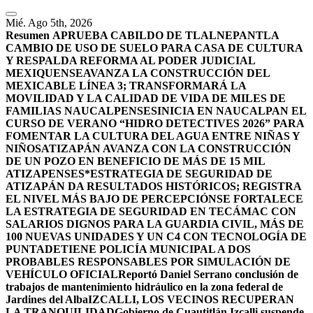
Mié. Ago 5th, 2026
Resumen
APRUEBA CABILDO DE TLALNEPANTLA
CAMBIO DE USO DE SUELO PARA CASA DE CULTURA
Y RESPALDA REFORMA AL PODER JUDICIAL
MEXIQUENSE
AVANZA LA CONSTRUCCIÓN DEL
MEXICABLE LÍNEA 3; TRANSFORMARÁ LA
MOVILIDAD Y LA CALIDAD DE VIDA DE MILES DE
FAMILIAS NAUCALPENSES
INICIA EN NAUCALPAN EL
CURSO DE VERANO “HIDRO DETECTIVES 2026” PARA
FOMENTAR LA CULTURA DEL AGUA ENTRE NIÑAS Y
NIÑOS
ATIZAPÁN AVANZA CON LA CONSTRUCCIÓN
DE UN POZO EN BENEFICIO DE MÁS DE 15 MIL
ATIZAPENSES
*ESTRATEGIA DE SEGURIDAD DE
ATIZAPÁN DA RESULTADOS HISTÓRICOS; REGISTRA
EL NIVEL MÁS BAJO DE PERCEPCIÓN
SE FORTALECE
LA ESTRATEGIA DE SEGURIDAD EN TECÁMAC CON
SALARIOS DIGNOS PARA LA GUARDIA CIVIL, MÁS DE
100 NUEVAS UNIDADES Y UN C4 CON TECNOLOGÍA DE
PUNTA
DETIENE POLICÍA MUNICIPAL A DOS
PROBABLES RESPONSABLES POR SIMULACIÓN DE
VEHÍCULO OFICIAL
Reportó Daniel Serrano conclusión de
trabajos de mantenimiento hidráulico en la zona federal de
Jardines del Alba
IZCALLI, LOS VECINOS RECUPERAN
LA TRANQUILIDAD
Gobierno de Cuautitlán Izcalli suspende