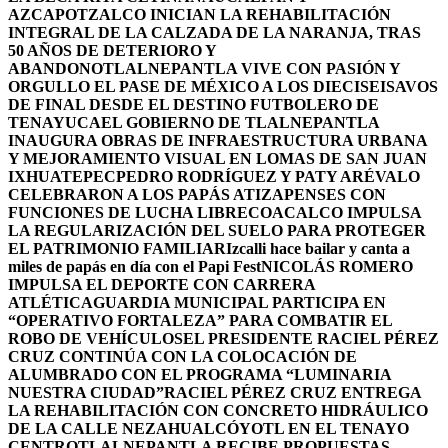
AZCAPOTZALCO INICIAN LA REHABILITACIÓN
INTEGRAL DE LA CALZADA DE LA NARANJA, TRAS
50 AÑOS DE DETERIORO Y
ABANDONO
TLALNEPANTLA VIVE CON PASIÓN Y
ORGULLO EL PASE DE MÉXICO A LOS DIECISEISAVOS
DE FINAL DESDE EL DESTINO FUTBOLERO DE
TENAYUCA
EL GOBIERNO DE TLALNEPANTLA
INAUGURA OBRAS DE INFRAESTRUCTURA URBANA
Y MEJORAMIENTO VISUAL EN LOMAS DE SAN JUAN
IXHUATEPEC
PEDRO RODRÍGUEZ Y PATY ARÉVALO
CELEBRARON A LOS PAPÁS ATIZAPENSES CON
FUNCIONES DE LUCHA LIBRE
COACALCO IMPULSA
LA REGULARIZACIÓN DEL SUELO PARA PROTEGER
EL PATRIMONIO FAMILIAR
Izcalli hace bailar y canta a
miles de papás en día con el Papi Fest
NICOLÁS ROMERO
IMPULSA EL DEPORTE CON CARRERA
ATLÉTICA
GUARDIA MUNICIPAL PARTICIPA EN
“OPERATIVO FORTALEZA” PARA COMBATIR EL
ROBO DE VEHÍCULOS
EL PRESIDENTE RACIEL PÉREZ
CRUZ CONTINÚA CON LA COLOCACIÓN DE
ALUMBRADO CON EL PROGRAMA “LUMINARIA
NUESTRA CIUDAD”
RACIEL PÉREZ CRUZ ENTREGA
LA REHABILITACIÓN CON CONCRETO HIDRÁULICO
DE LA CALLE NEZAHUALCÓYOTL EN EL TENAYO
CENTRO
TLALNEPANTLA RECIBE PROPUESTAS