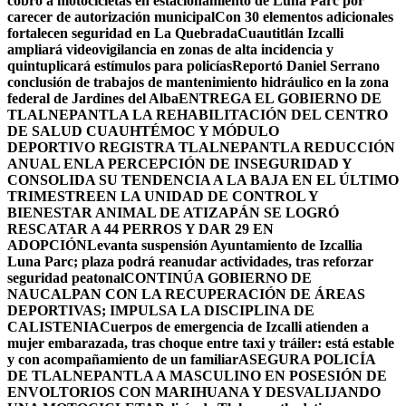
cobro a motocicletas en estacionamiento de Luna Parc por
carecer de autorización municipal
Con 30 elementos adicionales
fortalecen seguridad en La Quebrada
Cuautitlán Izcalli
ampliará videovigilancia en zonas de alta incidencia y
quintuplicará estímulos para policías
Reportó Daniel Serrano
conclusión de trabajos de mantenimiento hidráulico en la zona
federal de Jardines del Alba
ENTREGA EL GOBIERNO DE
TLALNEPANTLA LA REHABILITACIÓN DEL CENTRO
DE SALUD CUAUHTÉMOC Y MÓDULO
DEPORTIVO
REGISTRA TLALNEPANTLA REDUCCIÓN
ANUAL ENLA PERCEPCIÓN DE INSEGURIDAD Y
CONSOLIDA SU TENDENCIA A LA BAJA EN EL ÚLTIMO
TRIMESTRE
EN LA UNIDAD DE CONTROL Y
BIENESTAR ANIMAL DE ATIZAPÁN SE LOGRÓ
RESCATAR A 44 PERROS Y DAR 29 EN
ADOPCIÓN
Levanta suspensión Ayuntamiento de Izcallia
Luna Parc; plaza podrá reanudar actividades, tras reforzar
seguridad peatonal
CONTINÚA GOBIERNO DE
NAUCALPAN CON LA RECUPERACIÓN DE ÁREAS
DEPORTIVAS; IMPULSA LA DISCIPLINA DE
CALISTENIA
Cuerpos de emergencia de Izcalli atienden a
mujer embarazada, tras choque entre taxi y tráiler: está estable
y con acompañamiento de un familiar
ASEGURA POLICÍA
DE TLALNEPANTLA A MASCULINO EN POSESIÓN DE
ENVOLTORIOS CON MARIHUANA Y DESVALIJANDO