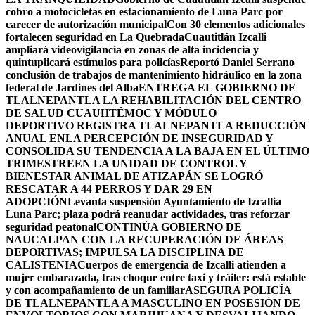
cobro a motocicletas en estacionamiento de Luna Parc por
carecer de autorización municipal
Con 30 elementos adicionales
fortalecen seguridad en La Quebrada
Cuautitlán Izcalli
ampliará videovigilancia en zonas de alta incidencia y
quintuplicará estímulos para policías
Reportó Daniel Serrano
conclusión de trabajos de mantenimiento hidráulico en la zona
federal de Jardines del Alba
ENTREGA EL GOBIERNO DE
TLALNEPANTLA LA REHABILITACIÓN DEL CENTRO
DE SALUD CUAUHTÉMOC Y MÓDULO
DEPORTIVO
REGISTRA TLALNEPANTLA REDUCCIÓN
ANUAL ENLA PERCEPCIÓN DE INSEGURIDAD Y
CONSOLIDA SU TENDENCIA A LA BAJA EN EL ÚLTIMO
TRIMESTRE
EN LA UNIDAD DE CONTROL Y
BIENESTAR ANIMAL DE ATIZAPÁN SE LOGRÓ
RESCATAR A 44 PERROS Y DAR 29 EN
ADOPCIÓN
Levanta suspensión Ayuntamiento de Izcallia
Luna Parc; plaza podrá reanudar actividades, tras reforzar
seguridad peatonal
CONTINÚA GOBIERNO DE
NAUCALPAN CON LA RECUPERACIÓN DE ÁREAS
DEPORTIVAS; IMPULSA LA DISCIPLINA DE
CALISTENIA
Cuerpos de emergencia de Izcalli atienden a
mujer embarazada, tras choque entre taxi y tráiler: está estable
y con acompañamiento de un familiar
ASEGURA POLICÍA
DE TLALNEPANTLA A MASCULINO EN POSESIÓN DE