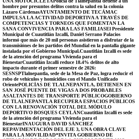
UNA MOTOCICLETA
Policía de Tlalnepantla detiene a un
hombre por presuntos delitos contra la salud en la colonia
Lázaro Cárdenas
AYUNTAMIENTO DE TECÁMAC
IMPULSA LA ACTIVIDAD DEPORTIVA A TRAVÉS DE
COMPETENCIAS Y TORNEOS QUE FOMENTAN LA
SANA CONVIVENCIA PARA LAS FAMILIAS
El Presidente
Municipal de Cuautitlán Izcalli, Daniel Serrano Palacios
informó que más de 20 mil personas asistieron a disfrutar de la
transmisiónes de los partidos del Mundial en la pantalla gigante
instalada por el Gobierno Municipal.
Cuautitlán Izcalli es sede
de la atención del programa Vivienda para el
Bienestar
Cuautitlán Izcalli reduce 18.4% delitos de alto
impacto durante el primer semestre de 2026:
SESNSP
Tlalnepantla, sede de la Mesa de Paz, logra reducir el
robo de vehículos y homicidios con el Mando Unificado
Oriente
POLICÍAS DE TLALNEPANTLA, ​DETIENEN EN
SAN JOSÉ PUENTE DE VIGAS A DOS PROBABLES
ASALTANTES DE TRANSPORTE PÚBLICO
GOBIERNO
DE TLALNEPANTLA RECUPERA ESPACIOS PÚBLICOS
CON LA RENOVACIÓN TOTAL DEL MÓDULO
DEPORTIVO BOSQUES CEYLÁN
Cuautitlán Izcalli es sede
de la atención del programa Vivienda para el
Bienestar
INAUGURA DAVID SÁNCHEZ
REPAVIMENTACIÓN DEL EJE 3, UNA OBRA CLAVE
PARA LA MOVILIDAD
*INVITA GOBIERNO DE