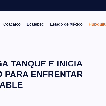
U
C
C
Coacalco
Ecatepec
Estado de México
Huixquil
A TANQUE E INICIA
O PARA ENFRENTAR
TABLE