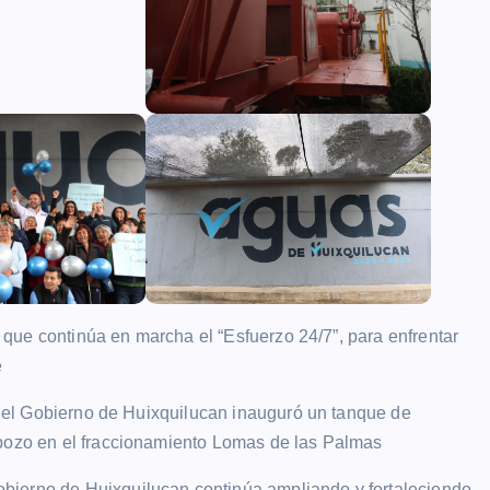
e continúa en marcha el “Esfuerzo 24/7”, para enfrentar
e
l Gobierno de Huixquilucan inauguró un tanque de
 pozo en el fraccionamiento Lomas de las Palmas
bierno de Huixquilucan continúa ampliando y fortaleciendo