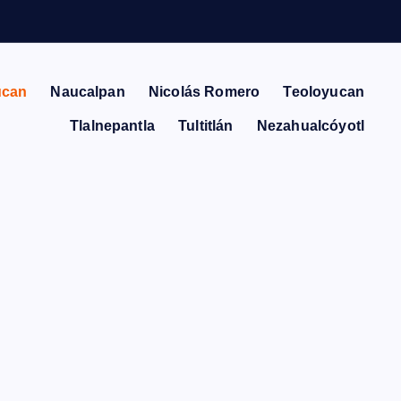
ucan
Naucalpan
Nicolás Romero
Teoloyucan
Tlalnepantla
Tultitlán
Nezahualcóyotl