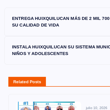
N
ENTREGA HUIXQUILUCAN MÁS DE 2 MIL 70
a
SU CALIDAD DE VIDA
v
INSTALA HUIXQUILUCAN SU SISTEMA MUNIC
e
NIÑOS Y ADOLESCENTES
g
a
Related Posts
c
julio 10, 2026