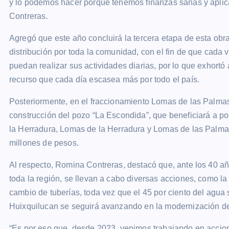
y lo podemos hacer porque tenemos finanzas sanas y aplica
Contreras.
Agregó que este año concluirá la tercera etapa de esta obra,
distribución por toda la comunidad, con el fin de que cada 
puedan realizar sus actividades diarias, por lo que exhortó 
recurso que cada día escasea más por todo el país.
Posteriormente, en el fraccionamiento Lomas de las Palmas,
construcción del pozo “La Escondida”, que beneficiará a p
la Herradura, Lomas de la Herradura y Lomas de las Palmas;
millones de pesos.
Al respecto, Romina Contreras, destacó que, ante los 40 añ
toda la región, se llevan a cabo diversas acciones, como la
cambio de tuberías, toda vez que el 45 por ciento del agua 
Huixquilucan se seguirá avanzando en la modernización de
“Es por eso que, desde 2023, venimos trabajando en accione