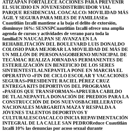
ATIZAPÁN FORTALECE ACCIONES PARA PREVENIR
EL SUICIDIO EN JÓVENES
DISTRIBUIDOR VIAL
PARQUE RESIDENCIAL COACALCO: MOVILIDAD MÁS
ÁGIL Y SEGURA PARA MILES DE FAMILIAS
En
Cuautitlán Izcalli mantiene a la baja el delito de extorsión,
disminuye 16%: SESNSP
Cuautitlán Izcalli ofrece una amplia
agenda de cursos y actividades de verano para toda la
familia
EN NAUCALPAN SE AVANZA EN LA
REHABILITACIÓN DEL BOULEVARD LUIS DONALDO
COLOSIO PARA MEJORAR LA MOVILIDAD DE MÁS DE
UN MILLÓN DE PERSONAS
GOBIERNO MUNICIPAL DE
TECÁMAC REALIZA JORNADAS PERMANENTES DE
ESTERILIZACIÓN EN BENEFICIO DE LOS SERES
SINTIENTES
TLALNEPANTLA PONE EN MARCHA EL
OPERATIVO «FIN DE CICLO ESCOLAR Y VACACIONES
SEGURAS»
PRESIDENTE RACIEL PÉREZ CRUZ
ENTREGA KITS DEPORTIVOS DEL PROGRAMA
«PASEOS QUE TRANSFORMAN»
APRUEBA CABILDO
DE TLALNEPANTLA DONACIÓN DE PREDIOS PARA LA
CONSTRUCCIÓN DE DOS NUEVOSBACHILLERATOS
NACIONALES MARGARITA MAZA Y RESPALDA A
JÓVENES TALENTOS DEPORTIVOS Y
CULTURALES
COACALCO INICIA REPAVIMENTACIÓN
INTEGRAL DE LA CALLE SAN PEDRO
Reduce Cuautitlán
Izcalli 10% las denuncias por acoso sexual durante