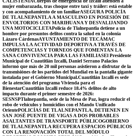
CALISTENIA
Cuerpos de emergencia de Izcalli atienden a
mujer embarazada, tras choque entre taxi y tráiler: está estable
y con acompañamiento de un familiar
ASEGURA POLICÍA
DE TLALNEPANTLA A MASCULINO EN POSESIÓN DE
ENVOLTORIOS CON MARIHUANA Y DESVALIJANDO
UNA MOTOCICLETA
Policía de Tlalnepantla detiene a un
hombre por presuntos delitos contra la salud en la colonia
Lázaro Cárdenas
AYUNTAMIENTO DE TECÁMAC
IMPULSA LA ACTIVIDAD DEPORTIVA A TRAVÉS DE
COMPETENCIAS Y TORNEOS QUE FOMENTAN LA
SANA CONVIVENCIA PARA LAS FAMILIAS
El Presidente
Municipal de Cuautitlán Izcalli, Daniel Serrano Palacios
informó que más de 20 mil personas asistieron a disfrutar de la
transmisiónes de los partidos del Mundial en la pantalla gigante
instalada por el Gobierno Municipal.
Cuautitlán Izcalli es sede
de la atención del programa Vivienda para el
Bienestar
Cuautitlán Izcalli reduce 18.4% delitos de alto
impacto durante el primer semestre de 2026:
SESNSP
Tlalnepantla, sede de la Mesa de Paz, logra reducir el
robo de vehículos y homicidios con el Mando Unificado
Oriente
POLICÍAS DE TLALNEPANTLA, ​DETIENEN EN
SAN JOSÉ PUENTE DE VIGAS A DOS PROBABLES
ASALTANTES DE TRANSPORTE PÚBLICO
GOBIERNO
DE TLALNEPANTLA RECUPERA ESPACIOS PÚBLICOS
CON LA RENOVACIÓN TOTAL DEL MÓDULO