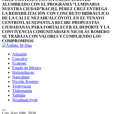
ALUMBRADO CON EL PROGRAMA “LUMINARIA
NUESTRA CIUDAD”
RACIEL PÉREZ CRUZ ENTREGA
LA REHABILITACIÓN CON CONCRETO HIDRÁULICO
DE LA CALLE NEZAHUALCÓYOTL EN EL TENAYO
CENTRO
TLALNEPANTLA RECIBE PROPUESTAS
CIUDADANAS PARA FORTALECER EL DEPORTE Y LA
CONVIVENCIA COMUNITARIA
EN NICOLÁS ROMERO
SE TRABAJA CON VALORES Y CUMPLIENDO LOS
COMPROMISOS
Atizapán
Coacalco
Ecatepec
Estado de México
Huixquilucan
Naucalpan
Nicolás Romero
Teoloyucan
Tlalnepantla
Tultitlán
Nezahualcóyotl
Lun. Ago 10th, 2026