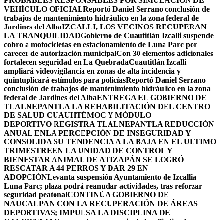
PROBABLES RESPONSABLES POR SIMULACIÓN DE
VEHÍCULO OFICIAL
Reportó Daniel Serrano conclusión de
trabajos de mantenimiento hidráulico en la zona federal de
Jardines del Alba
IZCALLI, LOS VECINOS RECUPERAN
LA TRANQUILIDAD
Gobierno de Cuautitlán Izcalli suspende
cobro a motocicletas en estacionamiento de Luna Parc por
carecer de autorización municipal
Con 30 elementos adicionales
fortalecen seguridad en La Quebrada
Cuautitlán Izcalli
ampliará videovigilancia en zonas de alta incidencia y
quintuplicará estímulos para policías
Reportó Daniel Serrano
conclusión de trabajos de mantenimiento hidráulico en la zona
federal de Jardines del Alba
ENTREGA EL GOBIERNO DE
TLALNEPANTLA LA REHABILITACIÓN DEL CENTRO
DE SALUD CUAUHTÉMOC Y MÓDULO
DEPORTIVO
REGISTRA TLALNEPANTLA REDUCCIÓN
ANUAL ENLA PERCEPCIÓN DE INSEGURIDAD Y
CONSOLIDA SU TENDENCIA A LA BAJA EN EL ÚLTIMO
TRIMESTRE
EN LA UNIDAD DE CONTROL Y
BIENESTAR ANIMAL DE ATIZAPÁN SE LOGRÓ
RESCATAR A 44 PERROS Y DAR 29 EN
ADOPCIÓN
Levanta suspensión Ayuntamiento de Izcallia
Luna Parc; plaza podrá reanudar actividades, tras reforzar
seguridad peatonal
CONTINÚA GOBIERNO DE
NAUCALPAN CON LA RECUPERACIÓN DE ÁREAS
DEPORTIVAS; IMPULSA LA DISCIPLINA DE