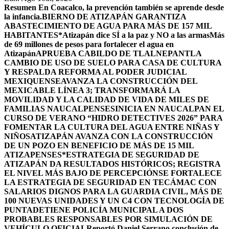
Resumen
En Coacalco, la prevención también se aprende desde
la infancia.
BIERNO DE ATIZAPÁN GARANTIZA
ABASTECIMIENTO DE AGUA PARA MÁS DE 157 MIL
HABITANTES*
Atizapán dice SÍ a la paz y NO a las armas
Más
de 69 millones de pesos para fortalecer el agua en
Atizapán
APRUEBA CABILDO DE TLALNEPANTLA
CAMBIO DE USO DE SUELO PARA CASA DE CULTURA
Y RESPALDA REFORMA AL PODER JUDICIAL
MEXIQUENSE
AVANZA LA CONSTRUCCIÓN DEL
MEXICABLE LÍNEA 3; TRANSFORMARÁ LA
MOVILIDAD Y LA CALIDAD DE VIDA DE MILES DE
FAMILIAS NAUCALPENSES
INICIA EN NAUCALPAN EL
CURSO DE VERANO “HIDRO DETECTIVES 2026” PARA
FOMENTAR LA CULTURA DEL AGUA ENTRE NIÑAS Y
NIÑOS
ATIZAPÁN AVANZA CON LA CONSTRUCCIÓN
DE UN POZO EN BENEFICIO DE MÁS DE 15 MIL
ATIZAPENSES
*ESTRATEGIA DE SEGURIDAD DE
ATIZAPÁN DA RESULTADOS HISTÓRICOS; REGISTRA
EL NIVEL MÁS BAJO DE PERCEPCIÓN
SE FORTALECE
LA ESTRATEGIA DE SEGURIDAD EN TECÁMAC CON
SALARIOS DIGNOS PARA LA GUARDIA CIVIL, MÁS DE
100 NUEVAS UNIDADES Y UN C4 CON TECNOLOGÍA DE
PUNTA
DETIENE POLICÍA MUNICIPAL A DOS
PROBABLES RESPONSABLES POR SIMULACIÓN DE
VEHÍCULO OFICIAL
Reportó Daniel Serrano conclusión de