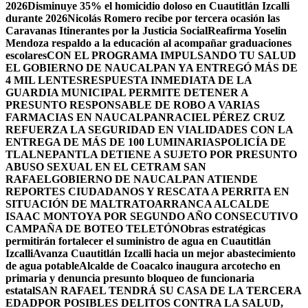
2026
Disminuye 35% el homicidio doloso en Cuautitlán Izcalli
durante 2026
Nicolás Romero recibe por tercera ocasión las
Caravanas Itinerantes por la Justicia Social
Reafirma Yoselin
Mendoza respaldo a la educación al acompañar graduaciones
escolares
CON EL PROGRAMA IMPULSANDO TU SALUD
EL GOBIERNO DE NAUCALPAN YA ENTREGÓ MÁS DE
4 MIL LENTES
RESPUESTA INMEDIATA DE LA
GUARDIA MUNICIPAL PERMITE DETENER A
PRESUNTO RESPONSABLE DE ROBO A VARIAS
FARMACIAS EN NAUCALPAN
RACIEL PÉREZ CRUZ
REFUERZA LA SEGURIDAD EN VIALIDADES CON LA
ENTREGA DE MÁS DE 100 LUMINARIAS
POLICÍA DE
TLALNEPANTLA DETIENE A SUJETO POR PRESUNTO
ABUSO SEXUAL EN EL CETRAM SAN
RAFAEL
GOBIERNO DE NAUCALPAN ATIENDE
REPORTES CIUDADANOS Y RESCATA A PERRITA EN
SITUACIÓN DE MALTRATO
ARRANCA ALCALDE
ISAAC MONTOYA POR SEGUNDO AÑO CONSECUTIVO
CAMPAÑA DE BOTEO TELETÓN
Obras estratégicas
permitirán fortalecer el suministro de agua en Cuautitlán
Izcalli
Avanza Cuautitlán Izcalli hacia un mejor abastecimiento
de agua potable
Alcalde de Coacalco inaugura arcotecho en
primaria y denuncia presunto bloqueo de funcionaria
estatal
SAN RAFAEL TENDRÁ SU CASA DE LA TERCERA
EDAD
POR POSIBLES DELITOS CONTRA LA SALUD,