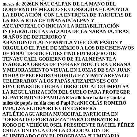
meses de 2026
EN NAUCALPAN DE LA MANO DEL
GOBIERNO DE MÉXICO SE CONSOLIDA EL APOYO A
LA EDUCACIÓN, CON LA ENTREGA DE TARJETAS DE
LA BECA RITA CETINA
NAUCALPAN Y
AZCAPOTZALCO INICIAN LA REHABILITACIÓN
INTEGRAL DE LA CALZADA DE LA NARANJA, TRAS
50 AÑOS DE DETERIORO Y
ABANDONO
TLALNEPANTLA VIVE CON PASIÓN Y
ORGULLO EL PASE DE MÉXICO A LOS DIECISEISAVOS
DE FINAL DESDE EL DESTINO FUTBOLERO DE
TENAYUCA
EL GOBIERNO DE TLALNEPANTLA
INAUGURA OBRAS DE INFRAESTRUCTURA URBANA
Y MEJORAMIENTO VISUAL EN LOMAS DE SAN JUAN
IXHUATEPEC
PEDRO RODRÍGUEZ Y PATY ARÉVALO
CELEBRARON A LOS PAPÁS ATIZAPENSES CON
FUNCIONES DE LUCHA LIBRE
COACALCO IMPULSA
LA REGULARIZACIÓN DEL SUELO PARA PROTEGER
EL PATRIMONIO FAMILIAR
Izcalli hace bailar y canta a
miles de papás en día con el Papi Fest
NICOLÁS ROMERO
IMPULSA EL DEPORTE CON CARRERA
ATLÉTICA
GUARDIA MUNICIPAL PARTICIPA EN
“OPERATIVO FORTALEZA” PARA COMBATIR EL
ROBO DE VEHÍCULOS
EL PRESIDENTE RACIEL PÉREZ
CRUZ CONTINÚA CON LA COLOCACIÓN DE
ALUMBRADO CON EL PROGRAMA “LUMINARIA