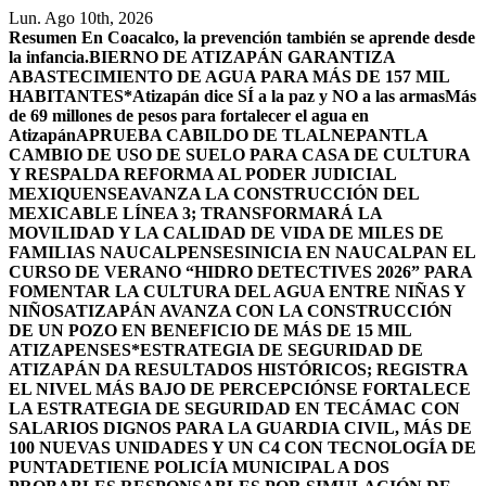
Saltar
Lun. Ago 10th, 2026
al
Resumen
En Coacalco, la prevención también se aprende desde
contenido
la infancia.
BIERNO DE ATIZAPÁN GARANTIZA
ABASTECIMIENTO DE AGUA PARA MÁS DE 157 MIL
HABITANTES*
Atizapán dice SÍ a la paz y NO a las armas
Más
de 69 millones de pesos para fortalecer el agua en
Atizapán
APRUEBA CABILDO DE TLALNEPANTLA
CAMBIO DE USO DE SUELO PARA CASA DE CULTURA
Y RESPALDA REFORMA AL PODER JUDICIAL
MEXIQUENSE
AVANZA LA CONSTRUCCIÓN DEL
MEXICABLE LÍNEA 3; TRANSFORMARÁ LA
MOVILIDAD Y LA CALIDAD DE VIDA DE MILES DE
FAMILIAS NAUCALPENSES
INICIA EN NAUCALPAN EL
CURSO DE VERANO “HIDRO DETECTIVES 2026” PARA
FOMENTAR LA CULTURA DEL AGUA ENTRE NIÑAS Y
NIÑOS
ATIZAPÁN AVANZA CON LA CONSTRUCCIÓN
DE UN POZO EN BENEFICIO DE MÁS DE 15 MIL
ATIZAPENSES
*ESTRATEGIA DE SEGURIDAD DE
ATIZAPÁN DA RESULTADOS HISTÓRICOS; REGISTRA
EL NIVEL MÁS BAJO DE PERCEPCIÓN
SE FORTALECE
LA ESTRATEGIA DE SEGURIDAD EN TECÁMAC CON
SALARIOS DIGNOS PARA LA GUARDIA CIVIL, MÁS DE
100 NUEVAS UNIDADES Y UN C4 CON TECNOLOGÍA DE
PUNTA
DETIENE POLICÍA MUNICIPAL A DOS