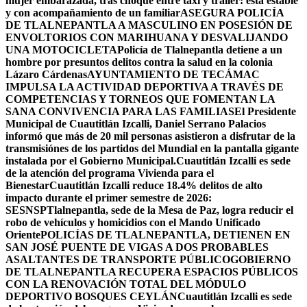
mujer embarazada, tras choque entre taxi y tráiler: está estable
y con acompañamiento de un familiar
ASEGURA POLICÍA
DE TLALNEPANTLA A MASCULINO EN POSESIÓN DE
ENVOLTORIOS CON MARIHUANA Y DESVALIJANDO
UNA MOTOCICLETA
Policía de Tlalnepantla detiene a un
hombre por presuntos delitos contra la salud en la colonia
Lázaro Cárdenas
AYUNTAMIENTO DE TECÁMAC
IMPULSA LA ACTIVIDAD DEPORTIVA A TRAVÉS DE
COMPETENCIAS Y TORNEOS QUE FOMENTAN LA
SANA CONVIVENCIA PARA LAS FAMILIAS
El Presidente
Municipal de Cuautitlán Izcalli, Daniel Serrano Palacios
informó que más de 20 mil personas asistieron a disfrutar de la
transmisiónes de los partidos del Mundial en la pantalla gigante
instalada por el Gobierno Municipal.
Cuautitlán Izcalli es sede
de la atención del programa Vivienda para el
Bienestar
Cuautitlán Izcalli reduce 18.4% delitos de alto
impacto durante el primer semestre de 2026:
SESNSP
Tlalnepantla, sede de la Mesa de Paz, logra reducir el
robo de vehículos y homicidios con el Mando Unificado
Oriente
POLICÍAS DE TLALNEPANTLA, ​DETIENEN EN
SAN JOSÉ PUENTE DE VIGAS A DOS PROBABLES
ASALTANTES DE TRANSPORTE PÚBLICO
GOBIERNO
DE TLALNEPANTLA RECUPERA ESPACIOS PÚBLICOS
CON LA RENOVACIÓN TOTAL DEL MÓDULO
DEPORTIVO BOSQUES CEYLÁN
Cuautitlán Izcalli es sede