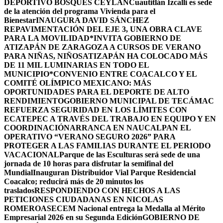
DEPORTIVO BOSQUES CEYLÁN
Cuautitlán Izcalli es sede
de la atención del programa Vivienda para el
Bienestar
INAUGURA DAVID SÁNCHEZ
REPAVIMENTACIÓN DEL EJE 3, UNA OBRA CLAVE
PARA LA MOVILIDAD
*INVITA GOBIERNO DE
ATIZAPÁN DE ZARAGOZA A CURSOS DE VERANO
PARA NIÑAS, NIÑOS
ATIZAPÁN HA COLOCADO MÁS
DE 11 MIL LUMINARIAS EN TODO EL
MUNICIPIO*
CONVENIO ENTRE COACALCO Y EL
COMITÉ OLÍMPICO MEXICANO: MÁS
OPORTUNIDADES PARA EL DEPORTE DE ALTO
RENDIMIENTO
GOBIERNO MUNICIPAL DE TECÁMAC
REFUERZA SEGURIDAD EN LOS LÍMITES CON
ECATEPEC A TRAVÉS DEL TRABAJO EN EQUIPO Y EN
COORDINACIÓN
ARRANCA EN NAUCALPAN EL
OPERATIVO “VERANO SEGURO 2026” PARA
PROTEGER A LAS FAMILIAS DURANTE EL PERIODO
VACACIONAL
Parque de las Esculturas será sede de una
jornada de 10 horas para disfrutar la semifinal del
Mundial
Inauguran Distribuidor Vial Parque Residencial
Coacalco; reducirá más de 20 minutos los
traslados
RESPONDIENDO CON HECHOS A LAS
PETICIONES CIUDADANAS EN NICOLAS
ROMERO
ASECEM Nacional entrega la Medalla al Mérito
Empresarial 2026 en su Segunda Edición
GOBIERNO DE