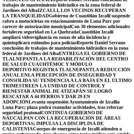
trabajos de mantenimiento hidráulico en la zona federal de
Jardines del Alba
IZCALLI, LOS VECINOS RECUPERAN
LA TRANQUILIDAD
Gobierno de Cuautitlán Izcalli suspende
cobro a motocicletas en estacionamiento de Luna Parc por
carecer de autorización municipal
Con 30 elementos adicionales
fortalecen seguridad en La Quebrada
Cuautitlán Izcalli
ampliará videovigilancia en zonas de alta incidencia y
quintuplicará estímulos para policías
Reportó Daniel Serrano
conclusión de trabajos de mantenimiento hidráulico en la zona
federal de Jardines del Alba
ENTREGA EL GOBIERNO DE
TLALNEPANTLA LA REHABILITACIÓN DEL CENTRO
DE SALUD CUAUHTÉMOC Y MÓDULO
DEPORTIVO
REGISTRA TLALNEPANTLA REDUCCIÓN
ANUAL ENLA PERCEPCIÓN DE INSEGURIDAD Y
CONSOLIDA SU TENDENCIA A LA BAJA EN EL ÚLTIMO
TRIMESTRE
EN LA UNIDAD DE CONTROL Y
BIENESTAR ANIMAL DE ATIZAPÁN SE LOGRÓ
RESCATAR A 44 PERROS Y DAR 29 EN
ADOPCIÓN
Levanta suspensión Ayuntamiento de Izcallia
Luna Parc; plaza podrá reanudar actividades, tras reforzar
seguridad peatonal
CONTINÚA GOBIERNO DE
NAUCALPAN CON LA RECUPERACIÓN DE ÁREAS
DEPORTIVAS; IMPULSA LA DISCIPLINA DE
CALISTENIA
Cuerpos de emergencia de Izcalli atienden a