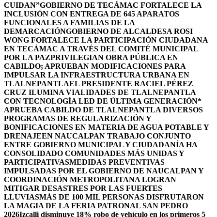
CUIDAN”
GOBIERNO DE TECÁMAC FORTALECE LA
INCLUSIÓN CON ENTREGA DE 645 APARATOS
FUNCIONALES A FAMILIAS DE LA
DEMARCACIÓN
GOBIERNO DE ALCALDESA ROSI
WONG FORTALECE LA PARTICIPACIÓN CIUDADANA
EN TECÁMAC A TRAVÉS DEL COMITÉ MUNICIPAL
POR LA PAZ
PRIVILEGIAN OBRA PÚBLICA EN
CABILDO; APRUEBAN MODIFICACIONES PARA
IMPULSAR LA INFRAESTRUCTURA URBANA EN
TLALNEPANTLA
EL PRESIDENTE RACIEL PÉREZ
CRUZ ILUMINA VIALIDADES DE TLALNEPANTLA
CON TECNOLOGÍA LED DE ÚLTIMA GENERACIÓN*
APRUEBA CABILDO DE TLALNEPANTLA DIVERSOS
PROGRAMAS DE REGULARIZACIÓN Y
BONIFICACIONES EN MATERIA DE AGUA POTABLE Y
DRENAJE
EN NAUCALPAN TRABAJO CONJUNTO
ENTRE GOBIERNO MUNICIPAL Y CIUDADANÍA HA
CONSOLIDADO COMUNIDADES MÁS UNIDAS Y
PARTICIPATIVAS
MEDIDAS PREVENTIVAS
IMPULSADAS POR EL GOBIERNO DE NAUCALPAN Y
COORDINACIÓN METROPOLITANA LOGRAN
MITIGAR DESASTRES POR LAS FUERTES
LLUVIAS
MÁS DE 100 MIL PERSONAS DISFRUTARON
LA MAGIA DE LA FERIA PATRONAL SAN PEDRO
2026
Izcalli disminuye 18% robo de vehículo en los primeros 5