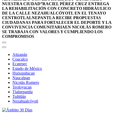
NUESTRA CIUDAD”
RACIEL PÉREZ CRUZ ENTREGA
LA REHABILITACIÓN CON CONCRETO HIDRÁULICO
DE LA CALLE NEZAHUALCÓYOTL EN EL TENAYO
CENTRO
TLALNEPANTLA RECIBE PROPUESTAS
CIUDADANAS PARA FORTALECER EL DEPORTE Y LA
CONVIVENCIA COMUNITARIA
EN NICOLÁS ROMERO
SE TRABAJA CON VALORES Y CUMPLIENDO LOS
COMPROMISOS
Atizapán
Coacalco
Ecatepec
Estado de México
Huixquilucan
Naucalpan
Nicolás Romero
Teoloyucan
Tlalnepantla
Tultitlán
Nezahualcóyotl