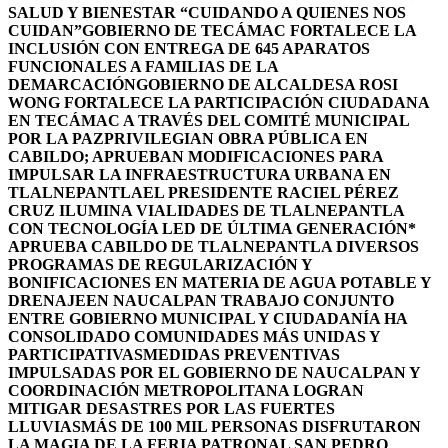
SALUD Y BIENESTAR “CUIDANDO A QUIENES NOS
CUIDAN”
GOBIERNO DE TECÁMAC FORTALECE LA
INCLUSIÓN CON ENTREGA DE 645 APARATOS
FUNCIONALES A FAMILIAS DE LA
DEMARCACIÓN
GOBIERNO DE ALCALDESA ROSI
WONG FORTALECE LA PARTICIPACIÓN CIUDADANA
EN TECÁMAC A TRAVÉS DEL COMITÉ MUNICIPAL
POR LA PAZ
PRIVILEGIAN OBRA PÚBLICA EN
CABILDO; APRUEBAN MODIFICACIONES PARA
IMPULSAR LA INFRAESTRUCTURA URBANA EN
TLALNEPANTLA
EL PRESIDENTE RACIEL PÉREZ
CRUZ ILUMINA VIALIDADES DE TLALNEPANTLA
CON TECNOLOGÍA LED DE ÚLTIMA GENERACIÓN*
APRUEBA CABILDO DE TLALNEPANTLA DIVERSOS
PROGRAMAS DE REGULARIZACIÓN Y
BONIFICACIONES EN MATERIA DE AGUA POTABLE Y
DRENAJE
EN NAUCALPAN TRABAJO CONJUNTO
ENTRE GOBIERNO MUNICIPAL Y CIUDADANÍA HA
CONSOLIDADO COMUNIDADES MÁS UNIDAS Y
PARTICIPATIVAS
MEDIDAS PREVENTIVAS
IMPULSADAS POR EL GOBIERNO DE NAUCALPAN Y
COORDINACIÓN METROPOLITANA LOGRAN
MITIGAR DESASTRES POR LAS FUERTES
LLUVIAS
MÁS DE 100 MIL PERSONAS DISFRUTARON
LA MAGIA DE LA FERIA PATRONAL SAN PEDRO