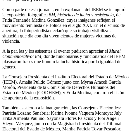
Como parte de esta jornada, en la explanada del IEEM se inauguró
la exposición fotográfica
8M, historias de lucha y resistencia,
de
Frida Fernanda Medina González, cuyas imágenes reflejan el
movimiento feminista de Toluca en el siglo XXI. En el discurso de
apertura, la fotoperiodista declaró que su trabajo visibiliza la
situación que día con día viven cientos de mujeres víctimas de
violencia.
A la par, las y los asistentes al evento pudieron apreciar el
Mural
Conmemorativo: 8M,
donde funcionarias y funcionarios del IEEM
plasmaron frases que honran la lucha histórica por la igualdad de
género.
La Consejera Presidenta del Instituto Electoral del Estado de México
(IEEM), Amalia Pulido Gómez; junto con Myrna Araceli García
Morón, Presidenta de la Comisión de Derechos Humanos del
Estado de México (CODHEM), y Frida Medina, cortaron el listón
de apertura de la exposición.
También asistieron a la inauguración, las Consejeras Electorales:
Patricia Lozano Sanabria; Karina Ivonne Vaquera Montoya; July
Erika Armenta Paulino; Sayonara Flores Palacios y Flor Angeli
Vieyra Vázquez, junto con la Magistrada Presidenta del Tribunal
Electoral del Estado de México, Martha Patricia Tovar Pescador.