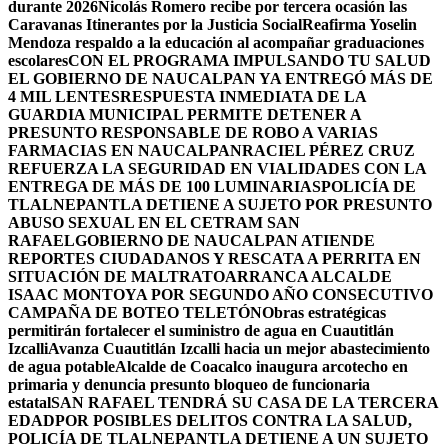
durante 2026
Nicolás Romero recibe por tercera ocasión las
Caravanas Itinerantes por la Justicia Social
Reafirma Yoselin
Mendoza respaldo a la educación al acompañar graduaciones
escolares
CON EL PROGRAMA IMPULSANDO TU SALUD
EL GOBIERNO DE NAUCALPAN YA ENTREGÓ MÁS DE
4 MIL LENTES
RESPUESTA INMEDIATA DE LA
GUARDIA MUNICIPAL PERMITE DETENER A
PRESUNTO RESPONSABLE DE ROBO A VARIAS
FARMACIAS EN NAUCALPAN
RACIEL PÉREZ CRUZ
REFUERZA LA SEGURIDAD EN VIALIDADES CON LA
ENTREGA DE MÁS DE 100 LUMINARIAS
POLICÍA DE
TLALNEPANTLA DETIENE A SUJETO POR PRESUNTO
ABUSO SEXUAL EN EL CETRAM SAN
RAFAEL
GOBIERNO DE NAUCALPAN ATIENDE
REPORTES CIUDADANOS Y RESCATA A PERRITA EN
SITUACIÓN DE MALTRATO
ARRANCA ALCALDE
ISAAC MONTOYA POR SEGUNDO AÑO CONSECUTIVO
CAMPAÑA DE BOTEO TELETÓN
Obras estratégicas
permitirán fortalecer el suministro de agua en Cuautitlán
Izcalli
Avanza Cuautitlán Izcalli hacia un mejor abastecimiento
de agua potable
Alcalde de Coacalco inaugura arcotecho en
primaria y denuncia presunto bloqueo de funcionaria
estatal
SAN RAFAEL TENDRÁ SU CASA DE LA TERCERA
EDAD
POR POSIBLES DELITOS CONTRA LA SALUD,
POLICÍA DE TLALNEPANTLA DETIENE A UN SUJETO