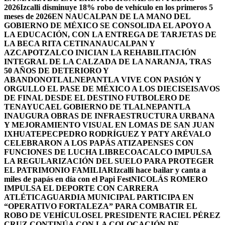
2026
Izcalli disminuye 18% robo de vehículo en los primeros 5
meses de 2026
EN NAUCALPAN DE LA MANO DEL
GOBIERNO DE MÉXICO SE CONSOLIDA EL APOYO A
LA EDUCACIÓN, CON LA ENTREGA DE TARJETAS DE
LA BECA RITA CETINA
NAUCALPAN Y
AZCAPOTZALCO INICIAN LA REHABILITACIÓN
INTEGRAL DE LA CALZADA DE LA NARANJA, TRAS
50 AÑOS DE DETERIORO Y
ABANDONO
TLALNEPANTLA VIVE CON PASIÓN Y
ORGULLO EL PASE DE MÉXICO A LOS DIECISEISAVOS
DE FINAL DESDE EL DESTINO FUTBOLERO DE
TENAYUCA
EL GOBIERNO DE TLALNEPANTLA
INAUGURA OBRAS DE INFRAESTRUCTURA URBANA
Y MEJORAMIENTO VISUAL EN LOMAS DE SAN JUAN
IXHUATEPEC
PEDRO RODRÍGUEZ Y PATY ARÉVALO
CELEBRARON A LOS PAPÁS ATIZAPENSES CON
FUNCIONES DE LUCHA LIBRE
COACALCO IMPULSA
LA REGULARIZACIÓN DEL SUELO PARA PROTEGER
EL PATRIMONIO FAMILIAR
Izcalli hace bailar y canta a
miles de papás en día con el Papi Fest
NICOLÁS ROMERO
IMPULSA EL DEPORTE CON CARRERA
ATLÉTICA
GUARDIA MUNICIPAL PARTICIPA EN
“OPERATIVO FORTALEZA” PARA COMBATIR EL
ROBO DE VEHÍCULOS
EL PRESIDENTE RACIEL PÉREZ
CRUZ CONTINÚA CON LA COLOCACIÓN DE