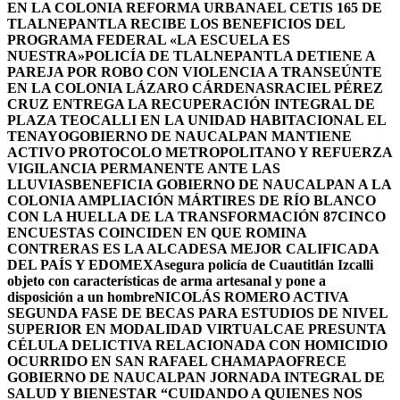
EN LA COLONIA REFORMA URBANA
EL CETIS 165 DE
TLALNEPANTLA RECIBE LOS BENEFICIOS DEL
PROGRAMA FEDERAL «LA ESCUELA ES
NUESTRA»
POLICÍA DE TLALNEPANTLA DETIENE A
PAREJA POR ROBO CON VIOLENCIA A TRANSEÚNTE
EN LA COLONIA LÁZARO CÁRDENAS
RACIEL PÉREZ
CRUZ ENTREGA LA RECUPERACIÓN INTEGRAL DE
PLAZA TEOCALLI EN LA UNIDAD HABITACIONAL EL
TENAYO
GOBIERNO DE NAUCALPAN MANTIENE
ACTIVO PROTOCOLO METROPOLITANO Y REFUERZA
VIGILANCIA PERMANENTE ANTE LAS
LLUVIAS
BENEFICIA GOBIERNO DE NAUCALPAN A LA
COLONIA AMPLIACIÓN MÁRTIRES DE RÍO BLANCO
CON LA HUELLA DE LA TRANSFORMACIÓN 87
CINCO
ENCUESTAS COINCIDEN EN QUE ROMINA
CONTRERAS ES LA ALCADESA MEJOR CALIFICADA
DEL PAÍS Y EDOMEX
Asegura policía de Cuautitlán Izcalli
objeto con características de arma artesanal y pone a
disposición a un hombre
NICOLÁS ROMERO ACTIVA
SEGUNDA FASE DE BECAS PARA ESTUDIOS DE NIVEL
SUPERIOR EN MODALIDAD VIRTUAL
CAE PRESUNTA
CÉLULA DELICTIVA RELACIONADA CON HOMICIDIO
OCURRIDO EN SAN RAFAEL CHAMAPA
OFRECE
GOBIERNO DE NAUCALPAN JORNADA INTEGRAL DE
SALUD Y BIENESTAR “CUIDANDO A QUIENES NOS