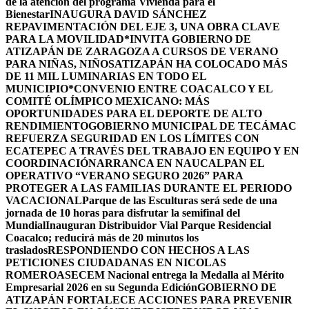
de la atención del programa Vivienda para el
Bienestar
INAUGURA DAVID SÁNCHEZ
REPAVIMENTACIÓN DEL EJE 3, UNA OBRA CLAVE
PARA LA MOVILIDAD
*INVITA GOBIERNO DE
ATIZAPÁN DE ZARAGOZA A CURSOS DE VERANO
PARA NIÑAS, NIÑOS
ATIZAPÁN HA COLOCADO MÁS
DE 11 MIL LUMINARIAS EN TODO EL
MUNICIPIO*
CONVENIO ENTRE COACALCO Y EL
COMITÉ OLÍMPICO MEXICANO: MÁS
OPORTUNIDADES PARA EL DEPORTE DE ALTO
RENDIMIENTO
GOBIERNO MUNICIPAL DE TECÁMAC
REFUERZA SEGURIDAD EN LOS LÍMITES CON
ECATEPEC A TRAVÉS DEL TRABAJO EN EQUIPO Y EN
COORDINACIÓN
ARRANCA EN NAUCALPAN EL
OPERATIVO “VERANO SEGURO 2026” PARA
PROTEGER A LAS FAMILIAS DURANTE EL PERIODO
VACACIONAL
Parque de las Esculturas será sede de una
jornada de 10 horas para disfrutar la semifinal del
Mundial
Inauguran Distribuidor Vial Parque Residencial
Coacalco; reducirá más de 20 minutos los
traslados
RESPONDIENDO CON HECHOS A LAS
PETICIONES CIUDADANAS EN NICOLAS
ROMERO
ASECEM Nacional entrega la Medalla al Mérito
Empresarial 2026 en su Segunda Edición
GOBIERNO DE
ATIZAPÁN FORTALECE ACCIONES PARA PREVENIR