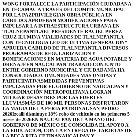
WONG FORTALECE LA PARTICIPACIÓN CIUDADANA
EN TECÁMAC A TRAVÉS DEL COMITÉ MUNICIPAL
POR LA PAZ
PRIVILEGIAN OBRA PÚBLICA EN
CABILDO; APRUEBAN MODIFICACIONES PARA
IMPULSAR LA INFRAESTRUCTURA URBANA EN
TLALNEPANTLA
EL PRESIDENTE RACIEL PÉREZ
CRUZ ILUMINA VIALIDADES DE TLALNEPANTLA
CON TECNOLOGÍA LED DE ÚLTIMA GENERACIÓN*
APRUEBA CABILDO DE TLALNEPANTLA DIVERSOS
PROGRAMAS DE REGULARIZACIÓN Y
BONIFICACIONES EN MATERIA DE AGUA POTABLE Y
DRENAJE
EN NAUCALPAN TRABAJO CONJUNTO
ENTRE GOBIERNO MUNICIPAL Y CIUDADANÍA HA
CONSOLIDADO COMUNIDADES MÁS UNIDAS Y
PARTICIPATIVAS
MEDIDAS PREVENTIVAS
IMPULSADAS POR EL GOBIERNO DE NAUCALPAN Y
COORDINACIÓN METROPOLITANA LOGRAN
MITIGAR DESASTRES POR LAS FUERTES
LLUVIAS
MÁS DE 100 MIL PERSONAS DISFRUTARON
LA MAGIA DE LA FERIA PATRONAL SAN PEDRO
2026
Izcalli disminuye 18% robo de vehículo en los primeros 5
meses de 2026
EN NAUCALPAN DE LA MANO DEL
GOBIERNO DE MÉXICO SE CONSOLIDA EL APOYO A
LA EDUCACIÓN, CON LA ENTREGA DE TARJETAS DE
LA BECA RITA CETINA
NAUCALPAN Y