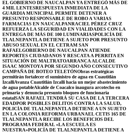
EL GOBIERNO DE NAUCALPAN YA ENTREGÓ MÁS DE
4 MIL LENTES
RESPUESTA INMEDIATA DE LA
GUARDIA MUNICIPAL PERMITE DETENER A
PRESUNTO RESPONSABLE DE ROBO A VARIAS
FARMACIAS EN NAUCALPAN
RACIEL PÉREZ CRUZ
REFUERZA LA SEGURIDAD EN VIALIDADES CON LA
ENTREGA DE MÁS DE 100 LUMINARIAS
POLICÍA DE
TLALNEPANTLA DETIENE A SUJETO POR PRESUNTO
ABUSO SEXUAL EN EL CETRAM SAN
RAFAEL
GOBIERNO DE NAUCALPAN ATIENDE
REPORTES CIUDADANOS Y RESCATA A PERRITA EN
SITUACIÓN DE MALTRATO
ARRANCA ALCALDE
ISAAC MONTOYA POR SEGUNDO AÑO CONSECUTIVO
CAMPAÑA DE BOTEO TELETÓN
Obras estratégicas
permitirán fortalecer el suministro de agua en Cuautitlán
Izcalli
Avanza Cuautitlán Izcalli hacia un mejor abastecimiento
de agua potable
Alcalde de Coacalco inaugura arcotecho en
primaria y denuncia presunto bloqueo de funcionaria
estatal
SAN RAFAEL TENDRÁ SU CASA DE LA TERCERA
EDAD
POR POSIBLES DELITOS CONTRA LA SALUD,
POLICÍA DE TLALNEPANTLA DETIENE A UN SUJETO
EN LA COLONIA REFORMA URBANA
EL CETIS 165 DE
TLALNEPANTLA RECIBE LOS BENEFICIOS DEL
PROGRAMA FEDERAL «LA ESCUELA ES
NUESTRA»
POLICÍA DE TLALNEPANTLA DETIENE A