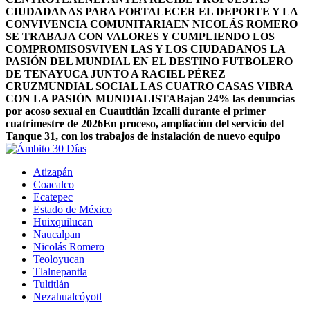
CIUDADANAS PARA FORTALECER EL DEPORTE Y LA
CONVIVENCIA COMUNITARIA
EN NICOLÁS ROMERO
SE TRABAJA CON VALORES Y CUMPLIENDO LOS
COMPROMISOS
VIVEN LAS Y LOS CIUDADANOS LA
PASIÓN DEL MUNDIAL EN EL DESTINO FUTBOLERO
DE TENAYUCA JUNTO A RACIEL PÉREZ
CRUZ
MUNDIAL SOCIAL LAS CUATRO CASAS VIBRA
CON LA PASIÓN MUNDIALISTA
Bajan 24% las denuncias
por acoso sexual en Cuautitlán Izcalli durante el primer
cuatrimestre de 2026
En proceso, ampliación del servicio del
Tanque 31, con los trabajos de instalación de nuevo equipo
Atizapán
Coacalco
Ecatepec
Estado de México
Huixquilucan
Naucalpan
Nicolás Romero
Teoloyucan
Tlalnepantla
Tultitlán
Nezahualcóyotl