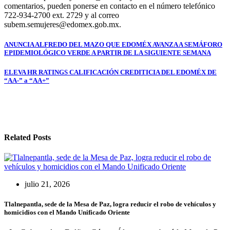
comentarios, pueden ponerse en contacto en el número telefónico
722-934-2700 ext. 2729 y al correo
subem.semujeres@edomex.gob.mx.
Navegación
ANUNCIA ALFREDO DEL MAZO QUE EDOMÉX AVANZA A SEMÁFORO
EPIDEMIOLÓGICO VERDE A PARTIR DE LA SIGUIENTE SEMANA
de
entradas
ELEVA HR RATINGS CALIFICACIÓN CREDITICIA DEL EDOMÉX DE
“AA-” a “AA+”
Related Posts
julio 21, 2026
Tlalnepantla, sede de la Mesa de Paz, logra reducir el robo de vehículos y
homicidios con el Mando Unificado Oriente