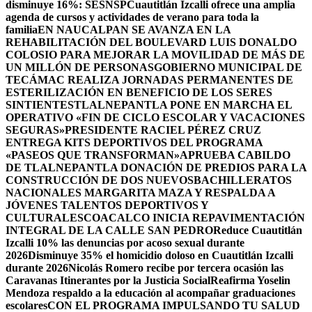
disminuye 16%: SESNSP
Cuautitlán Izcalli ofrece una amplia
agenda de cursos y actividades de verano para toda la
familia
EN NAUCALPAN SE AVANZA EN LA
REHABILITACIÓN DEL BOULEVARD LUIS DONALDO
COLOSIO PARA MEJORAR LA MOVILIDAD DE MÁS DE
UN MILLÓN DE PERSONAS
GOBIERNO MUNICIPAL DE
TECÁMAC REALIZA JORNADAS PERMANENTES DE
ESTERILIZACIÓN EN BENEFICIO DE LOS SERES
SINTIENTES
TLALNEPANTLA PONE EN MARCHA EL
OPERATIVO «FIN DE CICLO ESCOLAR Y VACACIONES
SEGURAS»
PRESIDENTE RACIEL PÉREZ CRUZ
ENTREGA KITS DEPORTIVOS DEL PROGRAMA
«PASEOS QUE TRANSFORMAN»
APRUEBA CABILDO
DE TLALNEPANTLA DONACIÓN DE PREDIOS PARA LA
CONSTRUCCIÓN DE DOS NUEVOSBACHILLERATOS
NACIONALES MARGARITA MAZA Y RESPALDA A
JÓVENES TALENTOS DEPORTIVOS Y
CULTURALES
COACALCO INICIA REPAVIMENTACIÓN
INTEGRAL DE LA CALLE SAN PEDRO
Reduce Cuautitlán
Izcalli 10% las denuncias por acoso sexual durante
2026
Disminuye 35% el homicidio doloso en Cuautitlán Izcalli
durante 2026
Nicolás Romero recibe por tercera ocasión las
Caravanas Itinerantes por la Justicia Social
Reafirma Yoselin
Mendoza respaldo a la educación al acompañar graduaciones
escolares
CON EL PROGRAMA IMPULSANDO TU SALUD