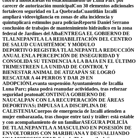
cobro a motocicletas en estacionamiento de Luna Parc por
carecer de autorización municipal
Con 30 elementos adicionales
fortalecen seguridad en La Quebrada
Cuautitlán Izcalli
ampliará videovigilancia en zonas de alta incidencia y
quintuplicará estímulos para policías
Reportó Daniel Serrano
conclusión de trabajos de mantenimiento hidráulico en la zona
federal de Jardines del Alba
ENTREGA EL GOBIERNO DE
TLALNEPANTLA LA REHABILITACIÓN DEL CENTRO
DE SALUD CUAUHTÉMOC Y MÓDULO
DEPORTIVO
REGISTRA TLALNEPANTLA REDUCCIÓN
ANUAL ENLA PERCEPCIÓN DE INSEGURIDAD Y
CONSOLIDA SU TENDENCIA A LA BAJA EN EL ÚLTIMO
TRIMESTRE
EN LA UNIDAD DE CONTROL Y
BIENESTAR ANIMAL DE ATIZAPÁN SE LOGRÓ
RESCATAR A 44 PERROS Y DAR 29 EN
ADOPCIÓN
Levanta suspensión Ayuntamiento de Izcallia
Luna Parc; plaza podrá reanudar actividades, tras reforzar
seguridad peatonal
CONTINÚA GOBIERNO DE
NAUCALPAN CON LA RECUPERACIÓN DE ÁREAS
DEPORTIVAS; IMPULSA LA DISCIPLINA DE
CALISTENIA
Cuerpos de emergencia de Izcalli atienden a
mujer embarazada, tras choque entre taxi y tráiler: está estable
y con acompañamiento de un familiar
ASEGURA POLICÍA
DE TLALNEPANTLA A MASCULINO EN POSESIÓN DE
ENVOLTORIOS CON MARIHUANA Y DESVALIJANDO