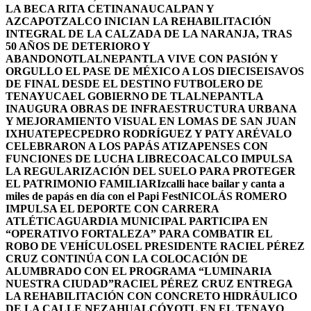
LA BECA RITA CETINA
NAUCALPAN Y
AZCAPOTZALCO INICIAN LA REHABILITACIÓN
INTEGRAL DE LA CALZADA DE LA NARANJA, TRAS
50 AÑOS DE DETERIORO Y
ABANDONO
TLALNEPANTLA VIVE CON PASIÓN Y
ORGULLO EL PASE DE MÉXICO A LOS DIECISEISAVOS
DE FINAL DESDE EL DESTINO FUTBOLERO DE
TENAYUCA
EL GOBIERNO DE TLALNEPANTLA
INAUGURA OBRAS DE INFRAESTRUCTURA URBANA
Y MEJORAMIENTO VISUAL EN LOMAS DE SAN JUAN
IXHUATEPEC
PEDRO RODRÍGUEZ Y PATY ARÉVALO
CELEBRARON A LOS PAPÁS ATIZAPENSES CON
FUNCIONES DE LUCHA LIBRE
COACALCO IMPULSA
LA REGULARIZACIÓN DEL SUELO PARA PROTEGER
EL PATRIMONIO FAMILIAR
Izcalli hace bailar y canta a
miles de papás en día con el Papi Fest
NICOLÁS ROMERO
IMPULSA EL DEPORTE CON CARRERA
ATLÉTICA
GUARDIA MUNICIPAL PARTICIPA EN
“OPERATIVO FORTALEZA” PARA COMBATIR EL
ROBO DE VEHÍCULOS
EL PRESIDENTE RACIEL PÉREZ
CRUZ CONTINÚA CON LA COLOCACIÓN DE
ALUMBRADO CON EL PROGRAMA “LUMINARIA
NUESTRA CIUDAD”
RACIEL PÉREZ CRUZ ENTREGA
LA REHABILITACIÓN CON CONCRETO HIDRÁULICO
DE LA CALLE NEZAHUALCÓYOTL EN EL TENAYO