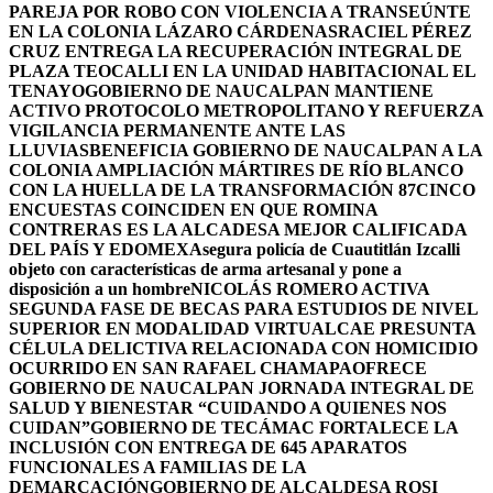
PAREJA POR ROBO CON VIOLENCIA A TRANSEÚNTE
EN LA COLONIA LÁZARO CÁRDENAS
RACIEL PÉREZ
CRUZ ENTREGA LA RECUPERACIÓN INTEGRAL DE
PLAZA TEOCALLI EN LA UNIDAD HABITACIONAL EL
TENAYO
GOBIERNO DE NAUCALPAN MANTIENE
ACTIVO PROTOCOLO METROPOLITANO Y REFUERZA
VIGILANCIA PERMANENTE ANTE LAS
LLUVIAS
BENEFICIA GOBIERNO DE NAUCALPAN A LA
COLONIA AMPLIACIÓN MÁRTIRES DE RÍO BLANCO
CON LA HUELLA DE LA TRANSFORMACIÓN 87
CINCO
ENCUESTAS COINCIDEN EN QUE ROMINA
CONTRERAS ES LA ALCADESA MEJOR CALIFICADA
DEL PAÍS Y EDOMEX
Asegura policía de Cuautitlán Izcalli
objeto con características de arma artesanal y pone a
disposición a un hombre
NICOLÁS ROMERO ACTIVA
SEGUNDA FASE DE BECAS PARA ESTUDIOS DE NIVEL
SUPERIOR EN MODALIDAD VIRTUAL
CAE PRESUNTA
CÉLULA DELICTIVA RELACIONADA CON HOMICIDIO
OCURRIDO EN SAN RAFAEL CHAMAPA
OFRECE
GOBIERNO DE NAUCALPAN JORNADA INTEGRAL DE
SALUD Y BIENESTAR “CUIDANDO A QUIENES NOS
CUIDAN”
GOBIERNO DE TECÁMAC FORTALECE LA
INCLUSIÓN CON ENTREGA DE 645 APARATOS
FUNCIONALES A FAMILIAS DE LA
DEMARCACIÓN
GOBIERNO DE ALCALDESA ROSI