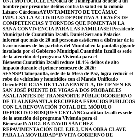
UNA MOTOCICLETA
Policía de Tlalnepantla detiene a un
hombre por presuntos delitos contra la salud en la colonia
Lázaro Cárdenas
AYUNTAMIENTO DE TECÁMAC
IMPULSA LA ACTIVIDAD DEPORTIVA A TRAVÉS DE
COMPETENCIAS Y TORNEOS QUE FOMENTAN LA
SANA CONVIVENCIA PARA LAS FAMILIAS
El Presidente
Municipal de Cuautitlán Izcalli, Daniel Serrano Palacios
informó que más de 20 mil personas asistieron a disfrutar de la
transmisiónes de los partidos del Mundial en la pantalla gigante
instalada por el Gobierno Municipal.
Cuautitlán Izcalli es sede
de la atención del programa Vivienda para el
Bienestar
Cuautitlán Izcalli reduce 18.4% delitos de alto
impacto durante el primer semestre de 2026:
SESNSP
Tlalnepantla, sede de la Mesa de Paz, logra reducir el
robo de vehículos y homicidios con el Mando Unificado
Oriente
POLICÍAS DE TLALNEPANTLA, ​DETIENEN EN
SAN JOSÉ PUENTE DE VIGAS A DOS PROBABLES
ASALTANTES DE TRANSPORTE PÚBLICO
GOBIERNO
DE TLALNEPANTLA RECUPERA ESPACIOS PÚBLICOS
CON LA RENOVACIÓN TOTAL DEL MÓDULO
DEPORTIVO BOSQUES CEYLÁN
Cuautitlán Izcalli es sede
de la atención del programa Vivienda para el
Bienestar
INAUGURA DAVID SÁNCHEZ
REPAVIMENTACIÓN DEL EJE 3, UNA OBRA CLAVE
PARA LA MOVILIDAD
*INVITA GOBIERNO DE