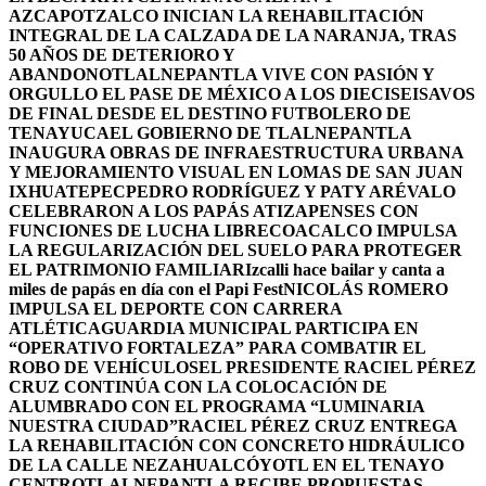
AZCAPOTZALCO INICIAN LA REHABILITACIÓN
INTEGRAL DE LA CALZADA DE LA NARANJA, TRAS
50 AÑOS DE DETERIORO Y
ABANDONO
TLALNEPANTLA VIVE CON PASIÓN Y
ORGULLO EL PASE DE MÉXICO A LOS DIECISEISAVOS
DE FINAL DESDE EL DESTINO FUTBOLERO DE
TENAYUCA
EL GOBIERNO DE TLALNEPANTLA
INAUGURA OBRAS DE INFRAESTRUCTURA URBANA
Y MEJORAMIENTO VISUAL EN LOMAS DE SAN JUAN
IXHUATEPEC
PEDRO RODRÍGUEZ Y PATY ARÉVALO
CELEBRARON A LOS PAPÁS ATIZAPENSES CON
FUNCIONES DE LUCHA LIBRE
COACALCO IMPULSA
LA REGULARIZACIÓN DEL SUELO PARA PROTEGER
EL PATRIMONIO FAMILIAR
Izcalli hace bailar y canta a
miles de papás en día con el Papi Fest
NICOLÁS ROMERO
IMPULSA EL DEPORTE CON CARRERA
ATLÉTICA
GUARDIA MUNICIPAL PARTICIPA EN
“OPERATIVO FORTALEZA” PARA COMBATIR EL
ROBO DE VEHÍCULOS
EL PRESIDENTE RACIEL PÉREZ
CRUZ CONTINÚA CON LA COLOCACIÓN DE
ALUMBRADO CON EL PROGRAMA “LUMINARIA
NUESTRA CIUDAD”
RACIEL PÉREZ CRUZ ENTREGA
LA REHABILITACIÓN CON CONCRETO HIDRÁULICO
DE LA CALLE NEZAHUALCÓYOTL EN EL TENAYO
CENTRO
TLALNEPANTLA RECIBE PROPUESTAS