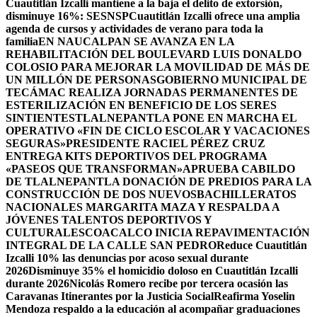
Cuautitlán Izcalli mantiene a la baja el delito de extorsión,
disminuye 16%: SESNSP
Cuautitlán Izcalli ofrece una amplia
agenda de cursos y actividades de verano para toda la
familia
EN NAUCALPAN SE AVANZA EN LA
REHABILITACIÓN DEL BOULEVARD LUIS DONALDO
COLOSIO PARA MEJORAR LA MOVILIDAD DE MÁS DE
UN MILLÓN DE PERSONAS
GOBIERNO MUNICIPAL DE
TECÁMAC REALIZA JORNADAS PERMANENTES DE
ESTERILIZACIÓN EN BENEFICIO DE LOS SERES
SINTIENTES
TLALNEPANTLA PONE EN MARCHA EL
OPERATIVO «FIN DE CICLO ESCOLAR Y VACACIONES
SEGURAS»
PRESIDENTE RACIEL PÉREZ CRUZ
ENTREGA KITS DEPORTIVOS DEL PROGRAMA
«PASEOS QUE TRANSFORMAN»
APRUEBA CABILDO
DE TLALNEPANTLA DONACIÓN DE PREDIOS PARA LA
CONSTRUCCIÓN DE DOS NUEVOSBACHILLERATOS
NACIONALES MARGARITA MAZA Y RESPALDA A
JÓVENES TALENTOS DEPORTIVOS Y
CULTURALES
COACALCO INICIA REPAVIMENTACIÓN
INTEGRAL DE LA CALLE SAN PEDRO
Reduce Cuautitlán
Izcalli 10% las denuncias por acoso sexual durante
2026
Disminuye 35% el homicidio doloso en Cuautitlán Izcalli
durante 2026
Nicolás Romero recibe por tercera ocasión las
Caravanas Itinerantes por la Justicia Social
Reafirma Yoselin
Mendoza respaldo a la educación al acompañar graduaciones