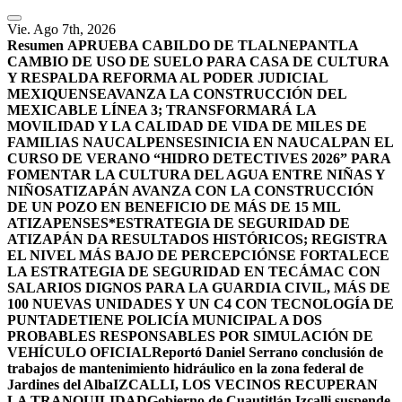
Vie. Ago 7th, 2026
Resumen
APRUEBA CABILDO DE TLALNEPANTLA
CAMBIO DE USO DE SUELO PARA CASA DE CULTURA
Y RESPALDA REFORMA AL PODER JUDICIAL
MEXIQUENSE
AVANZA LA CONSTRUCCIÓN DEL
MEXICABLE LÍNEA 3; TRANSFORMARÁ LA
MOVILIDAD Y LA CALIDAD DE VIDA DE MILES DE
FAMILIAS NAUCALPENSES
INICIA EN NAUCALPAN EL
CURSO DE VERANO “HIDRO DETECTIVES 2026” PARA
FOMENTAR LA CULTURA DEL AGUA ENTRE NIÑAS Y
NIÑOS
ATIZAPÁN AVANZA CON LA CONSTRUCCIÓN
DE UN POZO EN BENEFICIO DE MÁS DE 15 MIL
ATIZAPENSES
*ESTRATEGIA DE SEGURIDAD DE
ATIZAPÁN DA RESULTADOS HISTÓRICOS; REGISTRA
EL NIVEL MÁS BAJO DE PERCEPCIÓN
SE FORTALECE
LA ESTRATEGIA DE SEGURIDAD EN TECÁMAC CON
SALARIOS DIGNOS PARA LA GUARDIA CIVIL, MÁS DE
100 NUEVAS UNIDADES Y UN C4 CON TECNOLOGÍA DE
PUNTA
DETIENE POLICÍA MUNICIPAL A DOS
PROBABLES RESPONSABLES POR SIMULACIÓN DE
VEHÍCULO OFICIAL
Reportó Daniel Serrano conclusión de
trabajos de mantenimiento hidráulico en la zona federal de
Jardines del Alba
IZCALLI, LOS VECINOS RECUPERAN
LA TRANQUILIDAD
Gobierno de Cuautitlán Izcalli suspende