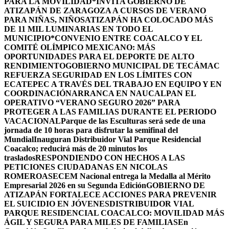
PARA LA MOVILIDAD
*INVITA GOBIERNO DE
ATIZAPÁN DE ZARAGOZA A CURSOS DE VERANO
PARA NIÑAS, NIÑOS
ATIZAPÁN HA COLOCADO MÁS
DE 11 MIL LUMINARIAS EN TODO EL
MUNICIPIO*
CONVENIO ENTRE COACALCO Y EL
COMITÉ OLÍMPICO MEXICANO: MÁS
OPORTUNIDADES PARA EL DEPORTE DE ALTO
RENDIMIENTO
GOBIERNO MUNICIPAL DE TECÁMAC
REFUERZA SEGURIDAD EN LOS LÍMITES CON
ECATEPEC A TRAVÉS DEL TRABAJO EN EQUIPO Y EN
COORDINACIÓN
ARRANCA EN NAUCALPAN EL
OPERATIVO “VERANO SEGURO 2026” PARA
PROTEGER A LAS FAMILIAS DURANTE EL PERIODO
VACACIONAL
Parque de las Esculturas será sede de una
jornada de 10 horas para disfrutar la semifinal del
Mundial
Inauguran Distribuidor Vial Parque Residencial
Coacalco; reducirá más de 20 minutos los
traslados
RESPONDIENDO CON HECHOS A LAS
PETICIONES CIUDADANAS EN NICOLAS
ROMERO
ASECEM Nacional entrega la Medalla al Mérito
Empresarial 2026 en su Segunda Edición
GOBIERNO DE
ATIZAPÁN FORTALECE ACCIONES PARA PREVENIR
EL SUICIDIO EN JÓVENES
DISTRIBUIDOR VIAL
PARQUE RESIDENCIAL COACALCO: MOVILIDAD MÁS
ÁGIL Y SEGURA PARA MILES DE FAMILIAS
En