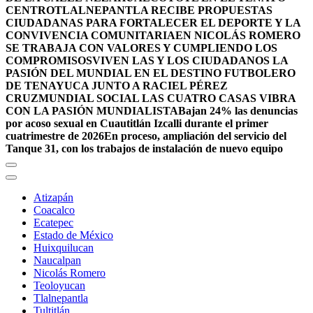
CENTRO
TLALNEPANTLA RECIBE PROPUESTAS
CIUDADANAS PARA FORTALECER EL DEPORTE Y LA
CONVIVENCIA COMUNITARIA
EN NICOLÁS ROMERO
SE TRABAJA CON VALORES Y CUMPLIENDO LOS
COMPROMISOS
VIVEN LAS Y LOS CIUDADANOS LA
PASIÓN DEL MUNDIAL EN EL DESTINO FUTBOLERO
DE TENAYUCA JUNTO A RACIEL PÉREZ
CRUZ
MUNDIAL SOCIAL LAS CUATRO CASAS VIBRA
CON LA PASIÓN MUNDIALISTA
Bajan 24% las denuncias
por acoso sexual en Cuautitlán Izcalli durante el primer
cuatrimestre de 2026
En proceso, ampliación del servicio del
Tanque 31, con los trabajos de instalación de nuevo equipo
Atizapán
Coacalco
Ecatepec
Estado de México
Huixquilucan
Naucalpan
Nicolás Romero
Teoloyucan
Tlalnepantla
Tultitlán