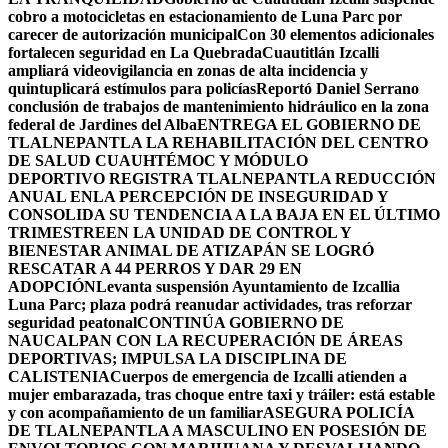
cobro a motocicletas en estacionamiento de Luna Parc por
carecer de autorización municipal
Con 30 elementos adicionales
fortalecen seguridad en La Quebrada
Cuautitlán Izcalli
ampliará videovigilancia en zonas de alta incidencia y
quintuplicará estímulos para policías
Reportó Daniel Serrano
conclusión de trabajos de mantenimiento hidráulico en la zona
federal de Jardines del Alba
ENTREGA EL GOBIERNO DE
TLALNEPANTLA LA REHABILITACIÓN DEL CENTRO
DE SALUD CUAUHTÉMOC Y MÓDULO
DEPORTIVO
REGISTRA TLALNEPANTLA REDUCCIÓN
ANUAL ENLA PERCEPCIÓN DE INSEGURIDAD Y
CONSOLIDA SU TENDENCIA A LA BAJA EN EL ÚLTIMO
TRIMESTRE
EN LA UNIDAD DE CONTROL Y
BIENESTAR ANIMAL DE ATIZAPÁN SE LOGRÓ
RESCATAR A 44 PERROS Y DAR 29 EN
ADOPCIÓN
Levanta suspensión Ayuntamiento de Izcallia
Luna Parc; plaza podrá reanudar actividades, tras reforzar
seguridad peatonal
CONTINÚA GOBIERNO DE
NAUCALPAN CON LA RECUPERACIÓN DE ÁREAS
DEPORTIVAS; IMPULSA LA DISCIPLINA DE
CALISTENIA
Cuerpos de emergencia de Izcalli atienden a
mujer embarazada, tras choque entre taxi y tráiler: está estable
y con acompañamiento de un familiar
ASEGURA POLICÍA
DE TLALNEPANTLA A MASCULINO EN POSESIÓN DE