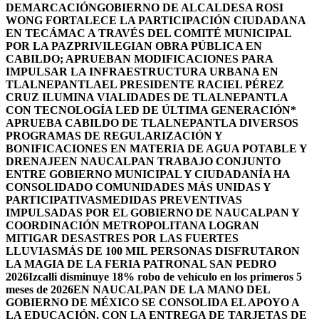
DEMARCACIÓN
GOBIERNO DE ALCALDESA ROSI
WONG FORTALECE LA PARTICIPACIÓN CIUDADANA
EN TECÁMAC A TRAVÉS DEL COMITÉ MUNICIPAL
POR LA PAZ
PRIVILEGIAN OBRA PÚBLICA EN
CABILDO; APRUEBAN MODIFICACIONES PARA
IMPULSAR LA INFRAESTRUCTURA URBANA EN
TLALNEPANTLA
EL PRESIDENTE RACIEL PÉREZ
CRUZ ILUMINA VIALIDADES DE TLALNEPANTLA
CON TECNOLOGÍA LED DE ÚLTIMA GENERACIÓN*
APRUEBA CABILDO DE TLALNEPANTLA DIVERSOS
PROGRAMAS DE REGULARIZACIÓN Y
BONIFICACIONES EN MATERIA DE AGUA POTABLE Y
DRENAJE
EN NAUCALPAN TRABAJO CONJUNTO
ENTRE GOBIERNO MUNICIPAL Y CIUDADANÍA HA
CONSOLIDADO COMUNIDADES MÁS UNIDAS Y
PARTICIPATIVAS
MEDIDAS PREVENTIVAS
IMPULSADAS POR EL GOBIERNO DE NAUCALPAN Y
COORDINACIÓN METROPOLITANA LOGRAN
MITIGAR DESASTRES POR LAS FUERTES
LLUVIAS
MÁS DE 100 MIL PERSONAS DISFRUTARON
LA MAGIA DE LA FERIA PATRONAL SAN PEDRO
2026
Izcalli disminuye 18% robo de vehículo en los primeros 5
meses de 2026
EN NAUCALPAN DE LA MANO DEL
GOBIERNO DE MÉXICO SE CONSOLIDA EL APOYO A
LA EDUCACIÓN, CON LA ENTREGA DE TARJETAS DE