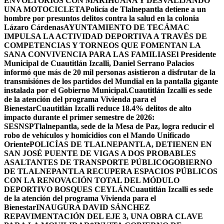
ENVOLTORIOS CON MARIHUANA Y DESVALIJANDO
UNA MOTOCICLETA
Policía de Tlalnepantla detiene a un
hombre por presuntos delitos contra la salud en la colonia
Lázaro Cárdenas
AYUNTAMIENTO DE TECÁMAC
IMPULSA LA ACTIVIDAD DEPORTIVA A TRAVÉS DE
COMPETENCIAS Y TORNEOS QUE FOMENTAN LA
SANA CONVIVENCIA PARA LAS FAMILIAS
El Presidente
Municipal de Cuautitlán Izcalli, Daniel Serrano Palacios
informó que más de 20 mil personas asistieron a disfrutar de la
transmisiónes de los partidos del Mundial en la pantalla gigante
instalada por el Gobierno Municipal.
Cuautitlán Izcalli es sede
de la atención del programa Vivienda para el
Bienestar
Cuautitlán Izcalli reduce 18.4% delitos de alto
impacto durante el primer semestre de 2026:
SESNSP
Tlalnepantla, sede de la Mesa de Paz, logra reducir el
robo de vehículos y homicidios con el Mando Unificado
Oriente
POLICÍAS DE TLALNEPANTLA, ​DETIENEN EN
SAN JOSÉ PUENTE DE VIGAS A DOS PROBABLES
ASALTANTES DE TRANSPORTE PÚBLICO
GOBIERNO
DE TLALNEPANTLA RECUPERA ESPACIOS PÚBLICOS
CON LA RENOVACIÓN TOTAL DEL MÓDULO
DEPORTIVO BOSQUES CEYLÁN
Cuautitlán Izcalli es sede
de la atención del programa Vivienda para el
Bienestar
INAUGURA DAVID SÁNCHEZ
REPAVIMENTACIÓN DEL EJE 3, UNA OBRA CLAVE