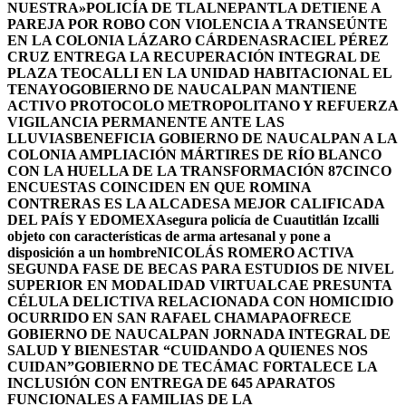
NUESTRA»
POLICÍA DE TLALNEPANTLA DETIENE A
PAREJA POR ROBO CON VIOLENCIA A TRANSEÚNTE
EN LA COLONIA LÁZARO CÁRDENAS
RACIEL PÉREZ
CRUZ ENTREGA LA RECUPERACIÓN INTEGRAL DE
PLAZA TEOCALLI EN LA UNIDAD HABITACIONAL EL
TENAYO
GOBIERNO DE NAUCALPAN MANTIENE
ACTIVO PROTOCOLO METROPOLITANO Y REFUERZA
VIGILANCIA PERMANENTE ANTE LAS
LLUVIAS
BENEFICIA GOBIERNO DE NAUCALPAN A LA
COLONIA AMPLIACIÓN MÁRTIRES DE RÍO BLANCO
CON LA HUELLA DE LA TRANSFORMACIÓN 87
CINCO
ENCUESTAS COINCIDEN EN QUE ROMINA
CONTRERAS ES LA ALCADESA MEJOR CALIFICADA
DEL PAÍS Y EDOMEX
Asegura policía de Cuautitlán Izcalli
objeto con características de arma artesanal y pone a
disposición a un hombre
NICOLÁS ROMERO ACTIVA
SEGUNDA FASE DE BECAS PARA ESTUDIOS DE NIVEL
SUPERIOR EN MODALIDAD VIRTUAL
CAE PRESUNTA
CÉLULA DELICTIVA RELACIONADA CON HOMICIDIO
OCURRIDO EN SAN RAFAEL CHAMAPA
OFRECE
GOBIERNO DE NAUCALPAN JORNADA INTEGRAL DE
SALUD Y BIENESTAR “CUIDANDO A QUIENES NOS
CUIDAN”
GOBIERNO DE TECÁMAC FORTALECE LA
INCLUSIÓN CON ENTREGA DE 645 APARATOS
FUNCIONALES A FAMILIAS DE LA