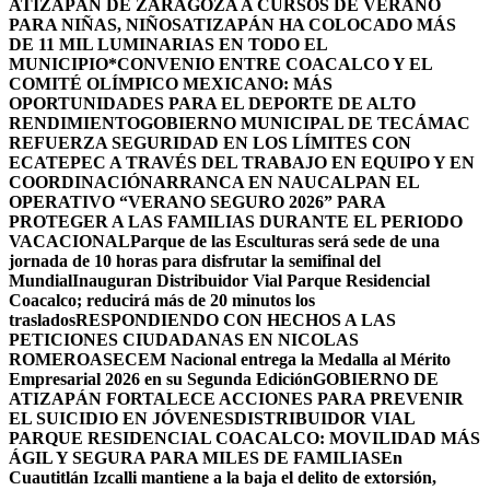
ATIZAPÁN DE ZARAGOZA A CURSOS DE VERANO
PARA NIÑAS, NIÑOS
ATIZAPÁN HA COLOCADO MÁS
DE 11 MIL LUMINARIAS EN TODO EL
MUNICIPIO*
CONVENIO ENTRE COACALCO Y EL
COMITÉ OLÍMPICO MEXICANO: MÁS
OPORTUNIDADES PARA EL DEPORTE DE ALTO
RENDIMIENTO
GOBIERNO MUNICIPAL DE TECÁMAC
REFUERZA SEGURIDAD EN LOS LÍMITES CON
ECATEPEC A TRAVÉS DEL TRABAJO EN EQUIPO Y EN
COORDINACIÓN
ARRANCA EN NAUCALPAN EL
OPERATIVO “VERANO SEGURO 2026” PARA
PROTEGER A LAS FAMILIAS DURANTE EL PERIODO
VACACIONAL
Parque de las Esculturas será sede de una
jornada de 10 horas para disfrutar la semifinal del
Mundial
Inauguran Distribuidor Vial Parque Residencial
Coacalco; reducirá más de 20 minutos los
traslados
RESPONDIENDO CON HECHOS A LAS
PETICIONES CIUDADANAS EN NICOLAS
ROMERO
ASECEM Nacional entrega la Medalla al Mérito
Empresarial 2026 en su Segunda Edición
GOBIERNO DE
ATIZAPÁN FORTALECE ACCIONES PARA PREVENIR
EL SUICIDIO EN JÓVENES
DISTRIBUIDOR VIAL
PARQUE RESIDENCIAL COACALCO: MOVILIDAD MÁS
ÁGIL Y SEGURA PARA MILES DE FAMILIAS
En
Cuautitlán Izcalli mantiene a la baja el delito de extorsión,