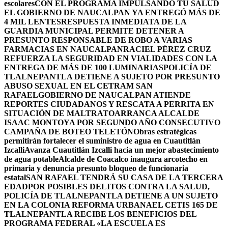
escolares
CON EL PROGRAMA IMPULSANDO TU SALUD
EL GOBIERNO DE NAUCALPAN YA ENTREGÓ MÁS DE
4 MIL LENTES
RESPUESTA INMEDIATA DE LA
GUARDIA MUNICIPAL PERMITE DETENER A
PRESUNTO RESPONSABLE DE ROBO A VARIAS
FARMACIAS EN NAUCALPAN
RACIEL PÉREZ CRUZ
REFUERZA LA SEGURIDAD EN VIALIDADES CON LA
ENTREGA DE MÁS DE 100 LUMINARIAS
POLICÍA DE
TLALNEPANTLA DETIENE A SUJETO POR PRESUNTO
ABUSO SEXUAL EN EL CETRAM SAN
RAFAEL
GOBIERNO DE NAUCALPAN ATIENDE
REPORTES CIUDADANOS Y RESCATA A PERRITA EN
SITUACIÓN DE MALTRATO
ARRANCA ALCALDE
ISAAC MONTOYA POR SEGUNDO AÑO CONSECUTIVO
CAMPAÑA DE BOTEO TELETÓN
Obras estratégicas
permitirán fortalecer el suministro de agua en Cuautitlán
Izcalli
Avanza Cuautitlán Izcalli hacia un mejor abastecimiento
de agua potable
Alcalde de Coacalco inaugura arcotecho en
primaria y denuncia presunto bloqueo de funcionaria
estatal
SAN RAFAEL TENDRÁ SU CASA DE LA TERCERA
EDAD
POR POSIBLES DELITOS CONTRA LA SALUD,
POLICÍA DE TLALNEPANTLA DETIENE A UN SUJETO
EN LA COLONIA REFORMA URBANA
EL CETIS 165 DE
TLALNEPANTLA RECIBE LOS BENEFICIOS DEL
PROGRAMA FEDERAL «LA ESCUELA ES