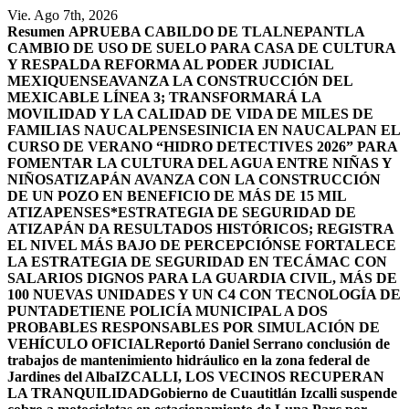
Saltar
Vie. Ago 7th, 2026
al
Resumen
APRUEBA CABILDO DE TLALNEPANTLA
contenido
CAMBIO DE USO DE SUELO PARA CASA DE CULTURA
Y RESPALDA REFORMA AL PODER JUDICIAL
MEXIQUENSE
AVANZA LA CONSTRUCCIÓN DEL
MEXICABLE LÍNEA 3; TRANSFORMARÁ LA
MOVILIDAD Y LA CALIDAD DE VIDA DE MILES DE
FAMILIAS NAUCALPENSES
INICIA EN NAUCALPAN EL
CURSO DE VERANO “HIDRO DETECTIVES 2026” PARA
FOMENTAR LA CULTURA DEL AGUA ENTRE NIÑAS Y
NIÑOS
ATIZAPÁN AVANZA CON LA CONSTRUCCIÓN
DE UN POZO EN BENEFICIO DE MÁS DE 15 MIL
ATIZAPENSES
*ESTRATEGIA DE SEGURIDAD DE
ATIZAPÁN DA RESULTADOS HISTÓRICOS; REGISTRA
EL NIVEL MÁS BAJO DE PERCEPCIÓN
SE FORTALECE
LA ESTRATEGIA DE SEGURIDAD EN TECÁMAC CON
SALARIOS DIGNOS PARA LA GUARDIA CIVIL, MÁS DE
100 NUEVAS UNIDADES Y UN C4 CON TECNOLOGÍA DE
PUNTA
DETIENE POLICÍA MUNICIPAL A DOS
PROBABLES RESPONSABLES POR SIMULACIÓN DE
VEHÍCULO OFICIAL
Reportó Daniel Serrano conclusión de
trabajos de mantenimiento hidráulico en la zona federal de
Jardines del Alba
IZCALLI, LOS VECINOS RECUPERAN
LA TRANQUILIDAD
Gobierno de Cuautitlán Izcalli suspende