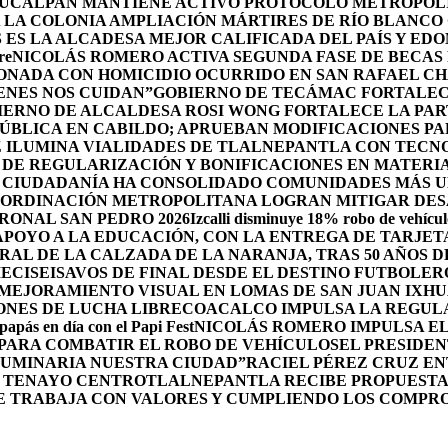
UCALPAN MANTIENE ACTIVO PROTOCOLO METROPOLI
 LA COLONIA AMPLIACIÓN MÁRTIRES DE RÍO BLANCO
ES LA ALCADESA MEJOR CALIFICADA DEL PAÍS Y ED
re
NICOLÁS ROMERO ACTIVA SEGUNDA FASE DE BECAS 
IONADA CON HOMICIDIO OCURRIDO EN SAN RAFAEL C
ENES NOS CUIDAN”
GOBIERNO DE TECÁMAC FORTALECE
IERNO DE ALCALDESA ROSI WONG FORTALECE LA PAR
PÚBLICA EN CABILDO; APRUEBAN MODIFICACIONES P
Z ILUMINA VIALIDADES DE TLALNEPANTLA CON TECN
DE REGULARIZACIÓN Y BONIFICACIONES EN MATERIA
 CIUDADANÍA HA CONSOLIDADO COMUNIDADES MÁS UN
OORDINACIÓN METROPOLITANA LOGRAN MITIGAR DESA
RONAL SAN PEDRO 2026
Izcalli disminuye 18% robo de vehícul
POYO A LA EDUCACIÓN, CON LA ENTREGA DE TARJETA
RAL DE LA CALZADA DE LA NARANJA, TRAS 50 AÑOS 
DIECISEISAVOS DE FINAL DESDE EL DESTINO FUTBOLE
MEJORAMIENTO VISUAL EN LOMAS DE SAN JUAN IXH
ONES DE LUCHA LIBRE
COACALCO IMPULSA LA REGULA
 papás en día con el Papi Fest
NICOLÁS ROMERO IMPULSA E
 PARA COMBATIR EL ROBO DE VEHÍCULOS
EL PRESIDEN
UMINARIA NUESTRA CIUDAD”
RACIEL PÉREZ CRUZ E
L TENAYO CENTRO
TLALNEPANTLA RECIBE PROPUESTA
E TRABAJA CON VALORES Y CUMPLIENDO LOS COMPR