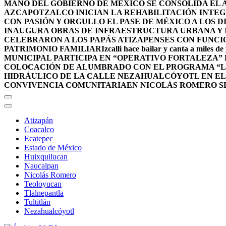
MANO DEL GOBIERNO DE MÉXICO SE CONSOLIDA EL A
AZCAPOTZALCO INICIAN LA REHABILITACIÓN INTEG
CON PASIÓN Y ORGULLO EL PASE DE MÉXICO A LOS 
INAUGURA OBRAS DE INFRAESTRUCTURA URBANA Y 
CELEBRARON A LOS PAPÁS ATIZAPENSES CON FUNCI
PATRIMONIO FAMILIAR
Izcalli hace bailar y canta a miles de
MUNICIPAL PARTICIPA EN “OPERATIVO FORTALEZA”
COLOCACIÓN DE ALUMBRADO CON EL PROGRAMA “L
HIDRÁULICO DE LA CALLE NEZAHUALCÓYOTL EN E
CONVIVENCIA COMUNITARIA
EN NICOLÁS ROMERO S
Atizapán
Coacalco
Ecatepec
Estado de México
Huixquilucan
Naucalpan
Nicolás Romero
Teoloyucan
Tlalnepantla
Tultitlán
Nezahualcóyotl