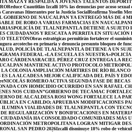
A MAZA Y RESPALDA A JÓVENES TALENTOS DEPORTI
DRO
Reduce Cuautitlán Izcalli 10% las denuncias por acoso sexual
 Caravanas Itinerantes por la Justicia Social
Reafirma Yoselin Men
 GOBIERNO DE NAUCALPAN YA ENTREGÓ MÁS DE 4 M
SABLE DE ROBO A VARIAS FARMACIAS EN NAUCALPAN
ARIAS
POLICÍA DE TLALNEPANTLA DETIENE A SUJETO
S CIUDADANOS Y RESCATA A PERRITA EN SITUACIÓN
EO TELETÓN
Obras estratégicas permitirán fortalecer el suminist
ugura arcotecho en primaria y denuncia presunto bloqueo de funci
SALUD, POLICÍA DE TLALNEPANTLA DETIENE A UN SU
OGRAMA FEDERAL «LA ESCUELA ES NUESTRA»
POLICÍA
ZARO CÁRDENAS
RACIEL PÉREZ CRUZ ENTREGA LA REC
UCALPAN MANTIENE ACTIVO PROTOCOLO METROPOLI
 LA COLONIA AMPLIACIÓN MÁRTIRES DE RÍO BLANCO
ES LA ALCADESA MEJOR CALIFICADA DEL PAÍS Y ED
re
NICOLÁS ROMERO ACTIVA SEGUNDA FASE DE BECAS 
IONADA CON HOMICIDIO OCURRIDO EN SAN RAFAEL C
ENES NOS CUIDAN”
GOBIERNO DE TECÁMAC FORTALECE
IERNO DE ALCALDESA ROSI WONG FORTALECE LA PAR
PÚBLICA EN CABILDO; APRUEBAN MODIFICACIONES P
Z ILUMINA VIALIDADES DE TLALNEPANTLA CON TECN
DE REGULARIZACIÓN Y BONIFICACIONES EN MATERIA
 CIUDADANÍA HA CONSOLIDADO COMUNIDADES MÁS UN
OORDINACIÓN METROPOLITANA LOGRAN MITIGAR DESA
RONAL SAN PEDRO 2026
Izcalli disminuye 18% robo de vehícul