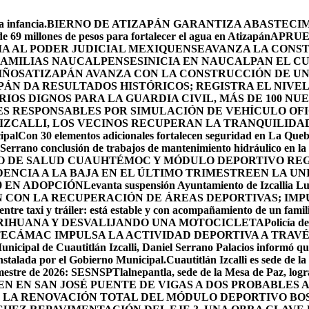
 infancia.
BIERNO DE ATIZAPÁN GARANTIZA ABASTECIMI
e 69 millones de pesos para fortalecer el agua en Atizapán
APRUE
A AL PODER JUDICIAL MEXIQUENSE
AVANZA LA CONS
 FAMILIAS NAUCALPENSES
INICIA EN NAUCALPAN EL C
IÑOS
ATIZAPÁN AVANZA CON LA CONSTRUCCIÓN DE UN 
PÁN DA RESULTADOS HISTÓRICOS; REGISTRA EL NIVE
OS DIGNOS PARA LA GUARDIA CIVIL, MÁS DE 100 NU
ES RESPONSABLES POR SIMULACIÓN DE VEHÍCULO OF
IZCALLI, LOS VECINOS RECUPERAN LA TRANQUILIDA
ipal
Con 30 elementos adicionales fortalecen seguridad en La Que
Serrano conclusión de trabajos de mantenimiento hidráulico en la 
RO DE SALUD CUAUHTÉMOC Y MÓDULO DEPORTIVO
REG
ENCIA A LA BAJA EN EL ÚLTIMO TRIMESTRE
EN LA UN
9 EN ADOPCIÓN
Levanta suspensión Ayuntamiento de Izcallia Lu
CON LA RECUPERACIÓN DE ÁREAS DEPORTIVAS; IMPU
ntre taxi y tráiler: está estable y con acompañamiento de un famil
RIHUANA Y DESVALIJANDO UNA MOTOCICLETA
Policía d
ECÁMAC IMPULSA LA ACTIVIDAD DEPORTIVA A TRAV
unicipal de Cuautitlán Izcalli, Daniel Serrano Palacios informó que
instalada por el Gobierno Municipal.
Cuautitlán Izcalli es sede de 
semestre de 2026: SESNSP
Tlalnepantla, sede de la Mesa de Paz, log
NEN EN SAN JOSÉ PUENTE DE VIGAS A DOS PROBABLES
 LA RENOVACIÓN TOTAL DEL MÓDULO DEPORTIVO BO