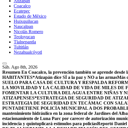
Atizapán
Coacalco
Ecatepec
Estado de México
Huixquilucan
Naucalpan
Nicolás Romero
Teoloyucan
Tlalnepantla
Tultitlán
Nezahualcóyotl
Sáb. Ago 8th, 2026
Resumen
En Coacalco, la prevención también se aprende desde la
HABITANTES*
Atizapán dice SÍ a la paz y NO a las armas
Más d
SUELO PARA CASA DE CULTURA Y RESPALDA REFORM
LA MOVILIDAD Y LA CALIDAD DE VIDA DE MILES DE
FOMENTAR LA CULTURA DEL AGUA ENTRE NIÑAS Y N
ATIZAPENSES
*ESTRATEGIA DE SEGURIDAD DE ATIZA
ESTRATEGIA DE SEGURIDAD EN TECÁMAC CON SALARI
PUNTA
DETIENE POLICÍA MUNICIPAL A DOS PROBABL
mantenimiento hidráulico en la zona federal de Jardines del Alba
estacionamiento de Luna Parc por carecer de autorización munic
incidencia y quintuplicará estímulos para policías
Reportó Daniel 