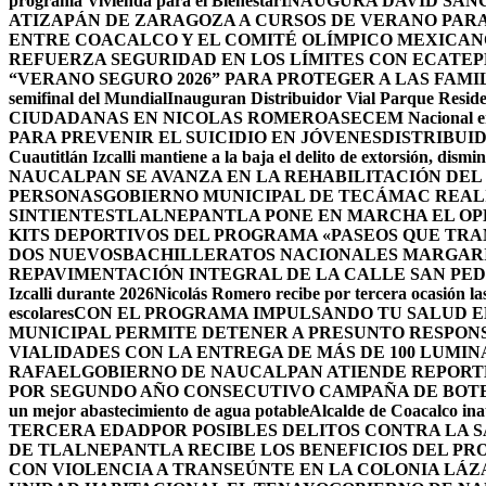
programa Vivienda para el Bienestar
INAUGURA DAVID SÁNC
ATIZAPÁN DE ZARAGOZA A CURSOS DE VERANO PARA 
ENTRE COACALCO Y EL COMITÉ OLÍMPICO MEXICAN
REFUERZA SEGURIDAD EN LOS LÍMITES CON ECATEP
“VERANO SEGURO 2026” PARA PROTEGER A LAS FAM
semifinal del Mundial
Inauguran Distribuidor Vial Parque Residen
CIUDADANAS EN NICOLAS ROMERO
ASECEM Nacional ent
PARA PREVENIR EL SUICIDIO EN JÓVENES
DISTRIBUI
Cuautitlán Izcalli mantiene a la baja el delito de extorsión, di
NAUCALPAN SE AVANZA EN LA REHABILITACIÓN DEL
PERSONAS
GOBIERNO MUNICIPAL DE TECÁMAC REALI
SINTIENTES
TLALNEPANTLA PONE EN MARCHA EL OPE
KITS DEPORTIVOS DEL PROGRAMA «PASEOS QUE TR
DOS NUEVOSBACHILLERATOS NACIONALES MARGARIT
REPAVIMENTACIÓN INTEGRAL DE LA CALLE SAN PE
Izcalli durante 2026
Nicolás Romero recibe por tercera ocasión las
escolares
CON EL PROGRAMA IMPULSANDO TU SALUD EL
MUNICIPAL PERMITE DETENER A PRESUNTO RESPON
VIALIDADES CON LA ENTREGA DE MÁS DE 100 LUMIN
RAFAEL
GOBIERNO DE NAUCALPAN ATIENDE REPORTE
POR SEGUNDO AÑO CONSECUTIVO CAMPAÑA DE BOT
un mejor abastecimiento de agua potable
Alcalde de Coacalco ina
TERCERA EDAD
POR POSIBLES DELITOS CONTRA LA 
DE TLALNEPANTLA RECIBE LOS BENEFICIOS DEL PR
CON VIOLENCIA A TRANSEÚNTE EN LA COLONIA LÁ