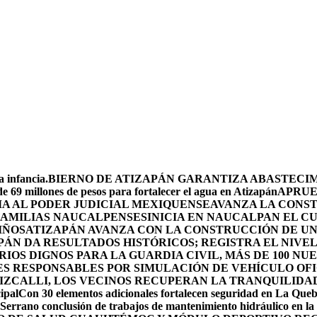
 infancia.
BIERNO DE ATIZAPÁN GARANTIZA ABASTECIMI
e 69 millones de pesos para fortalecer el agua en Atizapán
APRUE
A AL PODER JUDICIAL MEXIQUENSE
AVANZA LA CONS
 FAMILIAS NAUCALPENSES
INICIA EN NAUCALPAN EL C
IÑOS
ATIZAPÁN AVANZA CON LA CONSTRUCCIÓN DE UN 
PÁN DA RESULTADOS HISTÓRICOS; REGISTRA EL NIVE
OS DIGNOS PARA LA GUARDIA CIVIL, MÁS DE 100 NU
ES RESPONSABLES POR SIMULACIÓN DE VEHÍCULO OF
IZCALLI, LOS VECINOS RECUPERAN LA TRANQUILIDA
ipal
Con 30 elementos adicionales fortalecen seguridad en La Que
Serrano conclusión de trabajos de mantenimiento hidráulico en la 