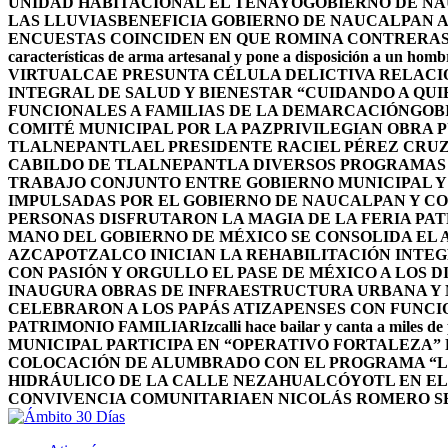
UNIDAD HABITACIONAL EL TENAYO
GOBIERNO DE NA
LAS LLUVIAS
BENEFICIA GOBIERNO DE NAUCALPAN A
ENCUESTAS COINCIDEN EN QUE ROMINA CONTRERAS 
características de arma artesanal y pone a disposición a un homb
VIRTUAL
CAE PRESUNTA CÉLULA DELICTIVA RELAC
INTEGRAL DE SALUD Y BIENESTAR “CUIDANDO A QUI
FUNCIONALES A FAMILIAS DE LA DEMARCACIÓN
GOB
COMITÉ MUNICIPAL POR LA PAZ
PRIVILEGIAN OBRA 
TLALNEPANTLA
EL PRESIDENTE RACIEL PÉREZ CRU
CABILDO DE TLALNEPANTLA DIVERSOS PROGRAMAS 
TRABAJO CONJUNTO ENTRE GOBIERNO MUNICIPAL Y
IMPULSADAS POR EL GOBIERNO DE NAUCALPAN Y C
PERSONAS DISFRUTARON LA MAGIA DE LA FERIA PAT
MANO DEL GOBIERNO DE MÉXICO SE CONSOLIDA EL A
AZCAPOTZALCO INICIAN LA REHABILITACIÓN INTEG
CON PASIÓN Y ORGULLO EL PASE DE MÉXICO A LOS 
INAUGURA OBRAS DE INFRAESTRUCTURA URBANA Y 
CELEBRARON A LOS PAPÁS ATIZAPENSES CON FUNCI
PATRIMONIO FAMILIAR
Izcalli hace bailar y canta a miles de
MUNICIPAL PARTICIPA EN “OPERATIVO FORTALEZA”
COLOCACIÓN DE ALUMBRADO CON EL PROGRAMA “L
HIDRÁULICO DE LA CALLE NEZAHUALCÓYOTL EN E
CONVIVENCIA COMUNITARIA
EN NICOLÁS ROMERO S