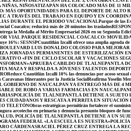
HEZ REPAVIMENTACIÓN DEL EJE 3, UNA OBRA CLAVE
NIÑAS, NIÑOS
ATIZAPÁN HA COLOCADO MÁS DE 11 MIL
O: MÁS OPORTUNIDADES PARA EL DEPORTE DE ALTO 
EC A TRAVÉS DEL TRABAJO EN EQUIPO Y EN COORDIN
ILIAS DURANTE EL PERIODO VACACIONAL
Parque de las Es
cial Coacalco; reducirá más de 20 minutos los traslados
RESPON
rega la Medalla al Mérito Empresarial 2026 en su Segunda Edic
DOR VIAL PARQUE RESIDENCIAL COACALCO: MOVILIDA
sminuye 16%: SESNSP
Cuautitlán Izcalli ofrece una amplia agenda de 
 BOULEVARD LUIS DONALDO COLOSIO PARA MEJORAR 
ZA JORNADAS PERMANENTES DE ESTERILIZACIÓN EN 
RATIVO «FIN DE CICLO ESCOLAR Y VACACIONES SEG
ANSFORMAN»
APRUEBA CABILDO DE TLALNEPANTLA DO
A MAZA Y RESPALDA A JÓVENES TALENTOS DEPORTI
DRO
Reduce Cuautitlán Izcalli 10% las denuncias por acoso sexual
 Caravanas Itinerantes por la Justicia Social
Reafirma Yoselin Men
 GOBIERNO DE NAUCALPAN YA ENTREGÓ MÁS DE 4 M
SABLE DE ROBO A VARIAS FARMACIAS EN NAUCALPAN
ARIAS
POLICÍA DE TLALNEPANTLA DETIENE A SUJETO
S CIUDADANOS Y RESCATA A PERRITA EN SITUACIÓN
EO TELETÓN
Obras estratégicas permitirán fortalecer el suminist
ugura arcotecho en primaria y denuncia presunto bloqueo de funci
SALUD, POLICÍA DE TLALNEPANTLA DETIENE A UN SU
OGRAMA FEDERAL «LA ESCUELA ES NUESTRA»
POLICÍA
ZARO CÁRDENAS
RACIEL PÉREZ CRUZ ENTREGA LA REC