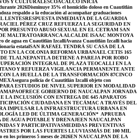
VOS Y CULTURALES
COACALCO INICIA
 durante 2026
Disminuye 35% el homicidio doloso en Cuautitlán
doza respaldo a la educación al acompañar graduaciones
IL LENTES
RESPUESTA INMEDIATA DE LA GUARDIA
RACIEL PÉREZ CRUZ REFUERZA LA SEGURIDAD EN
 POR PRESUNTO ABUSO SEXUAL EN EL CETRAM SAN
 DE MALTRATO
ARRANCA ALCALDE ISAAC MONTOYA
ro de agua en Cuautitlán Izcalli
Avanza Cuautitlán Izcalli hacia
onaria estatal
SAN RAFAEL TENDRÁ SU CASA DE LA
JETO EN LA COLONIA REFORMA URBANA
EL CETIS 165
 DE TLALNEPANTLA DETIENE A PAREJA POR ROBO
UPERACIÓN INTEGRAL DE PLAZA TEOCALLI EN LA
TANO Y REFUERZA VIGILANCIA PERMANENTE ANTE
 CON LA HUELLA DE LA TRANSFORMACIÓN 87
CINCO
OMEX
Asegura policía de Cuautitlán Izcalli objeto con
PARA ESTUDIOS DE NIVEL SUPERIOR EN MODALIDAD
HAMAPA
OFRECE GOBIERNO DE NAUCALPAN JORNADA
 LA INCLUSIÓN CON ENTREGA DE 645 APARATOS
TICIPACIÓN CIUDADANA EN TECÁMAC A TRAVÉS DEL
ARA IMPULSAR LA INFRAESTRUCTURA URBANA EN
OLOGÍA LED DE ÚLTIMA GENERACIÓN*
APRUEBA
 DE AGUA POTABLE Y DRENAJE
EN NAUCALPAN
IDAS Y PARTICIPATIVAS
MEDIDAS PREVENTIVAS
STRES POR LAS FUERTES LLUVIAS
MÁS DE 100 MIL
o en los primeros 5 meses de 2026
EN NAUCALPAN DE LA