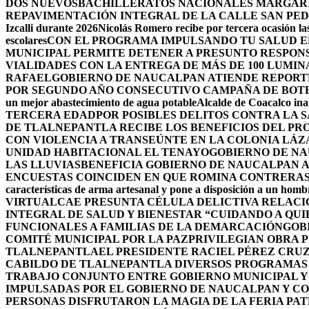
DOS NUEVOSBACHILLERATOS NACIONALES MARGARIT
REPAVIMENTACIÓN INTEGRAL DE LA CALLE SAN PE
Izcalli durante 2026
Nicolás Romero recibe por tercera ocasión las
escolares
CON EL PROGRAMA IMPULSANDO TU SALUD EL
MUNICIPAL PERMITE DETENER A PRESUNTO RESPON
VIALIDADES CON LA ENTREGA DE MÁS DE 100 LUMIN
RAFAEL
GOBIERNO DE NAUCALPAN ATIENDE REPORTE
POR SEGUNDO AÑO CONSECUTIVO CAMPAÑA DE BOT
un mejor abastecimiento de agua potable
Alcalde de Coacalco ina
TERCERA EDAD
POR POSIBLES DELITOS CONTRA LA 
DE TLALNEPANTLA RECIBE LOS BENEFICIOS DEL PR
CON VIOLENCIA A TRANSEÚNTE EN LA COLONIA LÁ
UNIDAD HABITACIONAL EL TENAYO
GOBIERNO DE NA
LAS LLUVIAS
BENEFICIA GOBIERNO DE NAUCALPAN A
ENCUESTAS COINCIDEN EN QUE ROMINA CONTRERAS 
características de arma artesanal y pone a disposición a un homb
VIRTUAL
CAE PRESUNTA CÉLULA DELICTIVA RELAC
INTEGRAL DE SALUD Y BIENESTAR “CUIDANDO A QUI
FUNCIONALES A FAMILIAS DE LA DEMARCACIÓN
GOB
COMITÉ MUNICIPAL POR LA PAZ
PRIVILEGIAN OBRA 
TLALNEPANTLA
EL PRESIDENTE RACIEL PÉREZ CRU
CABILDO DE TLALNEPANTLA DIVERSOS PROGRAMAS 
TRABAJO CONJUNTO ENTRE GOBIERNO MUNICIPAL Y
IMPULSADAS POR EL GOBIERNO DE NAUCALPAN Y C
PERSONAS DISFRUTARON LA MAGIA DE LA FERIA PAT