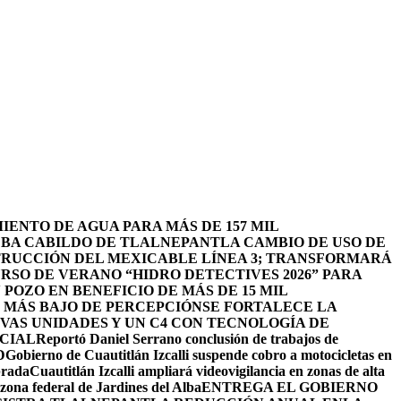
ENTO DE AGUA PARA MÁS DE 157 MIL
BA CABILDO DE TLALNEPANTLA CAMBIO DE USO DE
TRUCCIÓN DEL MEXICABLE LÍNEA 3; TRANSFORMARÁ
URSO DE VERANO “HIDRO DETECTIVES 2026” PARA
POZO EN BENEFICIO DE MÁS DE 15 MIL
L MÁS BAJO DE PERCEPCIÓN
SE FORTALECE LA
EVAS UNIDADES Y UN C4 CON TECNOLOGÍA DE
ICIAL
Reportó Daniel Serrano conclusión de trabajos de
D
Gobierno de Cuautitlán Izcalli suspende cobro a motocicletas en
brada
Cuautitlán Izcalli ampliará videovigilancia en zonas de alta
zona federal de Jardines del Alba
ENTREGA EL GOBIERNO