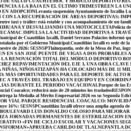
RO DE SALUD CUAUHTÉMOC Y MÓDULO DEPORTIVO
REG
ENCIA A LA BAJA EN EL ÚLTIMO TRIMESTRE
EN LA UN
9 EN ADOPCIÓN
Levanta suspensión Ayuntamiento de Izcallia Lu
CON LA RECUPERACIÓN DE ÁREAS DEPORTIVAS; IMPU
ntre taxi y tráiler: está estable y con acompañamiento de un famil
RIHUANA Y DESVALIJANDO UNA MOTOCICLETA
Policía d
ECÁMAC IMPULSA LA ACTIVIDAD DEPORTIVA A TRAV
unicipal de Cuautitlán Izcalli, Daniel Serrano Palacios informó que
instalada por el Gobierno Municipal.
Cuautitlán Izcalli es sede de 
semestre de 2026: SESNSP
Tlalnepantla, sede de la Mesa de Paz, log
NEN EN SAN JOSÉ PUENTE DE VIGAS A DOS PROBABLES
 LA RENOVACIÓN TOTAL DEL MÓDULO DEPORTIVO BO
HEZ REPAVIMENTACIÓN DEL EJE 3, UNA OBRA CLAVE
NIÑAS, NIÑOS
ATIZAPÁN HA COLOCADO MÁS DE 11 MIL
O: MÁS OPORTUNIDADES PARA EL DEPORTE DE ALTO 
EC A TRAVÉS DEL TRABAJO EN EQUIPO Y EN COORDIN
ILIAS DURANTE EL PERIODO VACACIONAL
Parque de las Es
cial Coacalco; reducirá más de 20 minutos los traslados
RESPON
rega la Medalla al Mérito Empresarial 2026 en su Segunda Edic
DOR VIAL PARQUE RESIDENCIAL COACALCO: MOVILIDA
sminuye 16%: SESNSP
Cuautitlán Izcalli ofrece una amplia agenda de 
 BOULEVARD LUIS DONALDO COLOSIO PARA MEJORAR 
ZA JORNADAS PERMANENTES DE ESTERILIZACIÓN EN 
RATIVO «FIN DE CICLO ESCOLAR Y VACACIONES SEG
ANSFORMAN»
APRUEBA CABILDO DE TLALNEPANTLA DO