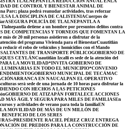
ISTRA TLALNEPANTLA REDUCCIÓN ANUAL ENLA
IDAD DE CONTROL Y BIENESTAR ANIMAL DE
na Parc; plaza podrá reanudar actividades, tras reforzar
LSA LA DISCIPLINA DE CALISTENIA
Cuerpos de
iar
ASEGURA POLICÍA DE TLALNEPANTLA A
e Tlalnepantla detiene a un hombre por presuntos delitos contra
ÉS DE COMPETENCIAS Y TORNEOS QUE FOMENTAN LA
 más de 20 mil personas asistieron a disfrutar de la
la atención del programa Vivienda para el Bienestar
Cuautitlán
ra reducir el robo de vehículos y homicidios con el Mando
 ASALTANTES DE TRANSPORTE PÚBLICO
GOBIERNO DE
SQUES CEYLÁN
Cuautitlán Izcalli es sede de la atención del
 PARA LA MOVILIDAD
*INVITA GOBIERNO DE
 LUMINARIAS EN TODO EL MUNICIPIO*
CONVENIO
RENDIMIENTO
GOBIERNO MUNICIPAL DE TECÁMAC
ACIÓN
ARRANCA EN NAUCALPAN EL OPERATIVO
culturas será sede de una jornada de 10 horas para disfrutar la
DIENDO CON HECHOS A LAS PETICIONES
ión
GOBIERNO DE ATIZAPÁN FORTALECE ACCIONES
D MÁS ÁGIL Y SEGURA PARA MILES DE FAMILIAS
En
cursos y actividades de verano para toda la familia
EN
LA MOVILIDAD DE MÁS DE UN MILLÓN DE
BENEFICIO DE LOS SERES
URAS»
PRESIDENTE RACIEL PÉREZ CRUZ ENTREGA
NACIÓN DE PREDIOS PARA LA CONSTRUCCIÓN DE