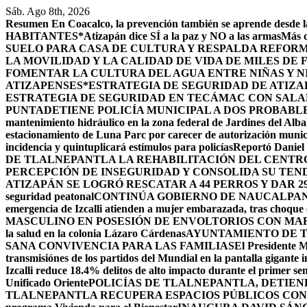
Saltar
Sáb. Ago 8th, 2026
al
Resumen
En Coacalco, la prevención también se aprende desde la
contenido
HABITANTES*
Atizapán dice SÍ a la paz y NO a las armas
Más d
SUELO PARA CASA DE CULTURA Y RESPALDA REFORM
LA MOVILIDAD Y LA CALIDAD DE VIDA DE MILES DE
FOMENTAR LA CULTURA DEL AGUA ENTRE NIÑAS Y N
ATIZAPENSES
*ESTRATEGIA DE SEGURIDAD DE ATIZA
ESTRATEGIA DE SEGURIDAD EN TECÁMAC CON SALARI
PUNTA
DETIENE POLICÍA MUNICIPAL A DOS PROBABL
mantenimiento hidráulico en la zona federal de Jardines del Alba
estacionamiento de Luna Parc por carecer de autorización munic
incidencia y quintuplicará estímulos para policías
Reportó Daniel 
DE TLALNEPANTLA LA REHABILITACIÓN DEL CENT
PERCEPCIÓN DE INSEGURIDAD Y CONSOLIDA SU TEND
ATIZAPÁN SE LOGRÓ RESCATAR A 44 PERROS Y DAR 2
seguridad peatonal
CONTINÚA GOBIERNO DE NAUCALPAN 
emergencia de Izcalli atienden a mujer embarazada, tras choque e
MASCULINO EN POSESIÓN DE ENVOLTORIOS CON MA
la salud en la colonia Lázaro Cárdenas
AYUNTAMIENTO DE T
SANA CONVIVENCIA PARA LAS FAMILIAS
El Presidente M
transmisiónes de los partidos del Mundial en la pantalla gigante 
Izcalli reduce 18.4% delitos de alto impacto durante el primer 
Unificado Oriente
POLICÍAS DE TLALNEPANTLA, ​DETIE
TLALNEPANTLA RECUPERA ESPACIOS PÚBLICOS CON