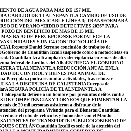
ENTO DE AGUA PARA MÁS DE 157 MIL
BA CABILDO DE TLALNEPANTLA CAMBIO DE USO DE
TRUCCIÓN DEL MEXICABLE LÍNEA 3; TRANSFORMARÁ
URSO DE VERANO “HIDRO DETECTIVES 2026” PARA
POZO EN BENEFICIO DE MÁS DE 15 MIL
L MÁS BAJO DE PERCEPCIÓN
SE FORTALECE LA
EVAS UNIDADES Y UN C4 CON TECNOLOGÍA DE
ICIAL
Reportó Daniel Serrano conclusión de trabajos de
D
Gobierno de Cuautitlán Izcalli suspende cobro a motocicletas en
brada
Cuautitlán Izcalli ampliará videovigilancia en zonas de alta
zona federal de Jardines del Alba
ENTREGA EL GOBIERNO
ISTRA TLALNEPANTLA REDUCCIÓN ANUAL ENLA
IDAD DE CONTROL Y BIENESTAR ANIMAL DE
na Parc; plaza podrá reanudar actividades, tras reforzar
LSA LA DISCIPLINA DE CALISTENIA
Cuerpos de
iar
ASEGURA POLICÍA DE TLALNEPANTLA A
e Tlalnepantla detiene a un hombre por presuntos delitos contra
ÉS DE COMPETENCIAS Y TORNEOS QUE FOMENTAN LA
 más de 20 mil personas asistieron a disfrutar de la
la atención del programa Vivienda para el Bienestar
Cuautitlán
ra reducir el robo de vehículos y homicidios con el Mando
 ASALTANTES DE TRANSPORTE PÚBLICO
GOBIERNO DE
SQUES CEYLÁN
Cuautitlán Izcalli es sede de la atención del