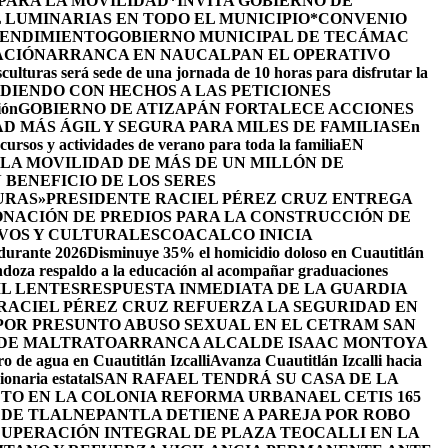
 PARA LA MOVILIDAD
*INVITA GOBIERNO DE
 LUMINARIAS EN TODO EL MUNICIPIO*
CONVENIO
RENDIMIENTO
GOBIERNO MUNICIPAL DE TECÁMAC
ACIÓN
ARRANCA EN NAUCALPAN EL OPERATIVO
culturas será sede de una jornada de 10 horas para disfrutar la
DIENDO CON HECHOS A LAS PETICIONES
ión
GOBIERNO DE ATIZAPÁN FORTALECE ACCIONES
D MÁS ÁGIL Y SEGURA PARA MILES DE FAMILIAS
En
cursos y actividades de verano para toda la familia
EN
LA MOVILIDAD DE MÁS DE UN MILLÓN DE
BENEFICIO DE LOS SERES
URAS»
PRESIDENTE RACIEL PÉREZ CRUZ ENTREGA
NACIÓN DE PREDIOS PARA LA CONSTRUCCIÓN DE
VOS Y CULTURALES
COACALCO INICIA
 durante 2026
Disminuye 35% el homicidio doloso en Cuautitlán
doza respaldo a la educación al acompañar graduaciones
IL LENTES
RESPUESTA INMEDIATA DE LA GUARDIA
RACIEL PÉREZ CRUZ REFUERZA LA SEGURIDAD EN
 POR PRESUNTO ABUSO SEXUAL EN EL CETRAM SAN
 DE MALTRATO
ARRANCA ALCALDE ISAAC MONTOYA
ro de agua en Cuautitlán Izcalli
Avanza Cuautitlán Izcalli hacia
onaria estatal
SAN RAFAEL TENDRÁ SU CASA DE LA
JETO EN LA COLONIA REFORMA URBANA
EL CETIS 165
 DE TLALNEPANTLA DETIENE A PAREJA POR ROBO
UPERACIÓN INTEGRAL DE PLAZA TEOCALLI EN LA