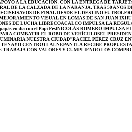
POYO A LA EDUCACIÓN, CON LA ENTREGA DE TARJETA
RAL DE LA CALZADA DE LA NARANJA, TRAS 50 AÑOS 
DIECISEISAVOS DE FINAL DESDE EL DESTINO FUTBOLE
MEJORAMIENTO VISUAL EN LOMAS DE SAN JUAN IXH
ONES DE LUCHA LIBRE
COACALCO IMPULSA LA REGULA
 papás en día con el Papi Fest
NICOLÁS ROMERO IMPULSA E
 PARA COMBATIR EL ROBO DE VEHÍCULOS
EL PRESIDEN
UMINARIA NUESTRA CIUDAD”
RACIEL PÉREZ CRUZ E
L TENAYO CENTRO
TLALNEPANTLA RECIBE PROPUESTA
E TRABAJA CON VALORES Y CUMPLIENDO LOS COMPR