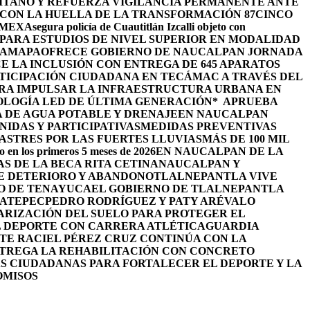
TANO Y REFUERZA VIGILANCIA PERMANENTE ANTE
 CON LA HUELLA DE LA TRANSFORMACIÓN 87
CINCO
OMEX
Asegura policía de Cuautitlán Izcalli objeto con
PARA ESTUDIOS DE NIVEL SUPERIOR EN MODALIDAD
HAMAPA
OFRECE GOBIERNO DE NAUCALPAN JORNADA
 LA INCLUSIÓN CON ENTREGA DE 645 APARATOS
TICIPACIÓN CIUDADANA EN TECÁMAC A TRAVÉS DEL
ARA IMPULSAR LA INFRAESTRUCTURA URBANA EN
OLOGÍA LED DE ÚLTIMA GENERACIÓN*
APRUEBA
 DE AGUA POTABLE Y DRENAJE
EN NAUCALPAN
IDAS Y PARTICIPATIVAS
MEDIDAS PREVENTIVAS
STRES POR LAS FUERTES LLUVIAS
MÁS DE 100 MIL
o en los primeros 5 meses de 2026
EN NAUCALPAN DE LA
S DE LA BECA RITA CETINA
NAUCALPAN Y
DE DETERIORO Y ABANDONO
TLALNEPANTLA VIVE
RO DE TENAYUCA
EL GOBIERNO DE TLALNEPANTLA
UATEPEC
PEDRO RODRÍGUEZ Y PATY ARÉVALO
RIZACIÓN DEL SUELO PARA PROTEGER EL
L DEPORTE CON CARRERA ATLÉTICA
GUARDIA
TE RACIEL PÉREZ CRUZ CONTINÚA CON LA
NTREGA LA REHABILITACIÓN CON CONCRETO
S CIUDADANAS PARA FORTALECER EL DEPORTE Y LA
OMISOS