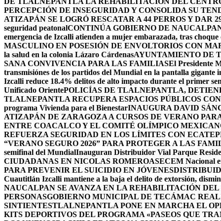
DE TLALNEPANTLA LA REHABILITACIÓN DEL CENT
PERCEPCIÓN DE INSEGURIDAD Y CONSOLIDA SU TEND
ATIZAPÁN SE LOGRÓ RESCATAR A 44 PERROS Y DAR 2
seguridad peatonal
CONTINÚA GOBIERNO DE NAUCALPAN 
emergencia de Izcalli atienden a mujer embarazada, tras choque e
MASCULINO EN POSESIÓN DE ENVOLTORIOS CON MA
la salud en la colonia Lázaro Cárdenas
AYUNTAMIENTO DE T
SANA CONVIVENCIA PARA LAS FAMILIAS
El Presidente M
transmisiónes de los partidos del Mundial en la pantalla gigante 
Izcalli reduce 18.4% delitos de alto impacto durante el primer 
Unificado Oriente
POLICÍAS DE TLALNEPANTLA, ​DETIE
TLALNEPANTLA RECUPERA ESPACIOS PÚBLICOS CON
programa Vivienda para el Bienestar
INAUGURA DAVID SÁNC
ATIZAPÁN DE ZARAGOZA A CURSOS DE VERANO PARA 
ENTRE COACALCO Y EL COMITÉ OLÍMPICO MEXICAN
REFUERZA SEGURIDAD EN LOS LÍMITES CON ECATEP
“VERANO SEGURO 2026” PARA PROTEGER A LAS FAM
semifinal del Mundial
Inauguran Distribuidor Vial Parque Residen
CIUDADANAS EN NICOLAS ROMERO
ASECEM Nacional ent
PARA PREVENIR EL SUICIDIO EN JÓVENES
DISTRIBUI
Cuautitlán Izcalli mantiene a la baja el delito de extorsión, di
NAUCALPAN SE AVANZA EN LA REHABILITACIÓN DEL
PERSONAS
GOBIERNO MUNICIPAL DE TECÁMAC REALI
SINTIENTES
TLALNEPANTLA PONE EN MARCHA EL OPE
KITS DEPORTIVOS DEL PROGRAMA «PASEOS QUE TR