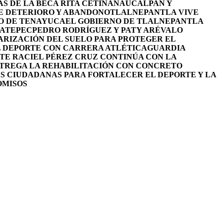
S DE LA BECA RITA CETINA
NAUCALPAN Y
DE DETERIORO Y ABANDONO
TLALNEPANTLA VIVE
RO DE TENAYUCA
EL GOBIERNO DE TLALNEPANTLA
UATEPEC
PEDRO RODRÍGUEZ Y PATY ARÉVALO
RIZACIÓN DEL SUELO PARA PROTEGER EL
L DEPORTE CON CARRERA ATLÉTICA
GUARDIA
TE RACIEL PÉREZ CRUZ CONTINÚA CON LA
NTREGA LA REHABILITACIÓN CON CONCRETO
S CIUDADANAS PARA FORTALECER EL DEPORTE Y LA
OMISOS