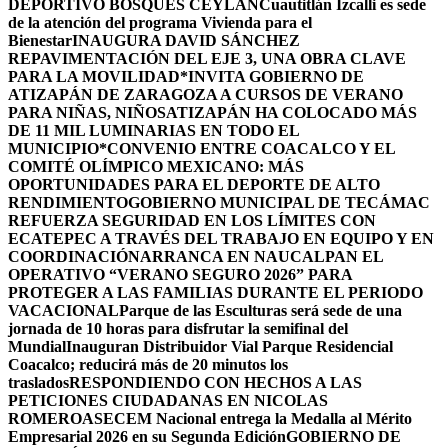
DEPORTIVO BOSQUES CEYLÁN
Cuautitlán Izcalli es sede
de la atención del programa Vivienda para el
Bienestar
INAUGURA DAVID SÁNCHEZ
REPAVIMENTACIÓN DEL EJE 3, UNA OBRA CLAVE
PARA LA MOVILIDAD
*INVITA GOBIERNO DE
ATIZAPÁN DE ZARAGOZA A CURSOS DE VERANO
PARA NIÑAS, NIÑOS
ATIZAPÁN HA COLOCADO MÁS
DE 11 MIL LUMINARIAS EN TODO EL
MUNICIPIO*
CONVENIO ENTRE COACALCO Y EL
COMITÉ OLÍMPICO MEXICANO: MÁS
OPORTUNIDADES PARA EL DEPORTE DE ALTO
RENDIMIENTO
GOBIERNO MUNICIPAL DE TECÁMAC
REFUERZA SEGURIDAD EN LOS LÍMITES CON
ECATEPEC A TRAVÉS DEL TRABAJO EN EQUIPO Y EN
COORDINACIÓN
ARRANCA EN NAUCALPAN EL
OPERATIVO “VERANO SEGURO 2026” PARA
PROTEGER A LAS FAMILIAS DURANTE EL PERIODO
VACACIONAL
Parque de las Esculturas será sede de una
jornada de 10 horas para disfrutar la semifinal del
Mundial
Inauguran Distribuidor Vial Parque Residencial
Coacalco; reducirá más de 20 minutos los
traslados
RESPONDIENDO CON HECHOS A LAS
PETICIONES CIUDADANAS EN NICOLAS
ROMERO
ASECEM Nacional entrega la Medalla al Mérito
Empresarial 2026 en su Segunda Edición
GOBIERNO DE