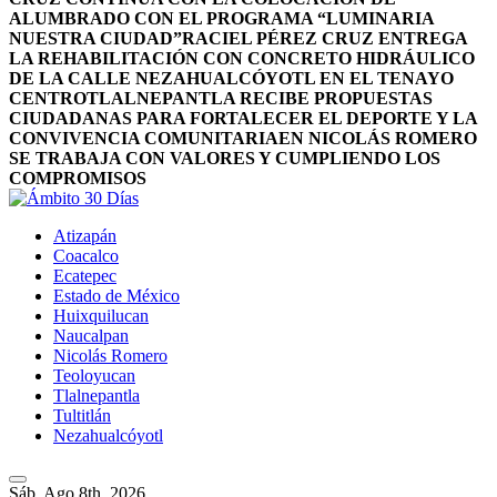
ALUMBRADO CON EL PROGRAMA “LUMINARIA
NUESTRA CIUDAD”
RACIEL PÉREZ CRUZ ENTREGA
LA REHABILITACIÓN CON CONCRETO HIDRÁULICO
DE LA CALLE NEZAHUALCÓYOTL EN EL TENAYO
CENTRO
TLALNEPANTLA RECIBE PROPUESTAS
CIUDADANAS PARA FORTALECER EL DEPORTE Y LA
CONVIVENCIA COMUNITARIA
EN NICOLÁS ROMERO
SE TRABAJA CON VALORES Y CUMPLIENDO LOS
COMPROMISOS
Atizapán
Coacalco
Ecatepec
Estado de México
Huixquilucan
Naucalpan
Nicolás Romero
Teoloyucan
Tlalnepantla
Tultitlán
Nezahualcóyotl
Sáb. Ago 8th, 2026