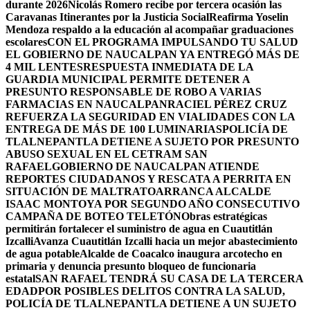
durante 2026
Nicolás Romero recibe por tercera ocasión las
Caravanas Itinerantes por la Justicia Social
Reafirma Yoselin
Mendoza respaldo a la educación al acompañar graduaciones
escolares
CON EL PROGRAMA IMPULSANDO TU SALUD
EL GOBIERNO DE NAUCALPAN YA ENTREGÓ MÁS DE
4 MIL LENTES
RESPUESTA INMEDIATA DE LA
GUARDIA MUNICIPAL PERMITE DETENER A
PRESUNTO RESPONSABLE DE ROBO A VARIAS
FARMACIAS EN NAUCALPAN
RACIEL PÉREZ CRUZ
REFUERZA LA SEGURIDAD EN VIALIDADES CON LA
ENTREGA DE MÁS DE 100 LUMINARIAS
POLICÍA DE
TLALNEPANTLA DETIENE A SUJETO POR PRESUNTO
ABUSO SEXUAL EN EL CETRAM SAN
RAFAEL
GOBIERNO DE NAUCALPAN ATIENDE
REPORTES CIUDADANOS Y RESCATA A PERRITA EN
SITUACIÓN DE MALTRATO
ARRANCA ALCALDE
ISAAC MONTOYA POR SEGUNDO AÑO CONSECUTIVO
CAMPAÑA DE BOTEO TELETÓN
Obras estratégicas
permitirán fortalecer el suministro de agua en Cuautitlán
Izcalli
Avanza Cuautitlán Izcalli hacia un mejor abastecimiento
de agua potable
Alcalde de Coacalco inaugura arcotecho en
primaria y denuncia presunto bloqueo de funcionaria
estatal
SAN RAFAEL TENDRÁ SU CASA DE LA TERCERA
EDAD
POR POSIBLES DELITOS CONTRA LA SALUD,
POLICÍA DE TLALNEPANTLA DETIENE A UN SUJETO