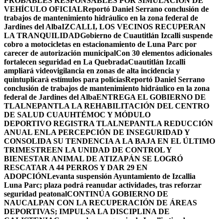
PROBABLES RESPONSABLES POR SIMULACIÓN DE
VEHÍCULO OFICIAL
Reportó Daniel Serrano conclusión de
trabajos de mantenimiento hidráulico en la zona federal de
Jardines del Alba
IZCALLI, LOS VECINOS RECUPERAN
LA TRANQUILIDAD
Gobierno de Cuautitlán Izcalli suspende
cobro a motocicletas en estacionamiento de Luna Parc por
carecer de autorización municipal
Con 30 elementos adicionales
fortalecen seguridad en La Quebrada
Cuautitlán Izcalli
ampliará videovigilancia en zonas de alta incidencia y
quintuplicará estímulos para policías
Reportó Daniel Serrano
conclusión de trabajos de mantenimiento hidráulico en la zona
federal de Jardines del Alba
ENTREGA EL GOBIERNO DE
TLALNEPANTLA LA REHABILITACIÓN DEL CENTRO
DE SALUD CUAUHTÉMOC Y MÓDULO
DEPORTIVO
REGISTRA TLALNEPANTLA REDUCCIÓN
ANUAL ENLA PERCEPCIÓN DE INSEGURIDAD Y
CONSOLIDA SU TENDENCIA A LA BAJA EN EL ÚLTIMO
TRIMESTRE
EN LA UNIDAD DE CONTROL Y
BIENESTAR ANIMAL DE ATIZAPÁN SE LOGRÓ
RESCATAR A 44 PERROS Y DAR 29 EN
ADOPCIÓN
Levanta suspensión Ayuntamiento de Izcallia
Luna Parc; plaza podrá reanudar actividades, tras reforzar
seguridad peatonal
CONTINÚA GOBIERNO DE
NAUCALPAN CON LA RECUPERACIÓN DE ÁREAS
DEPORTIVAS; IMPULSA LA DISCIPLINA DE