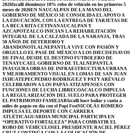
2026
Izcalli disminuye 18% robo de vehículo en los primeros 5
meses de 2026
EN NAUCALPAN DE LA MANO DEL
GOBIERNO DE MÉXICO SE CONSOLIDA EL APOYO A
LA EDUCACIÓN, CON LA ENTREGA DE TARJETAS DE
LA BECA RITA CETINA
NAUCALPAN Y
AZCAPOTZALCO INICIAN LA REHABILITACIÓN
INTEGRAL DE LA CALZADA DE LA NARANJA, TRAS
50 AÑOS DE DETERIORO Y
ABANDONO
TLALNEPANTLA VIVE CON PASIÓN Y
ORGULLO EL PASE DE MÉXICO A LOS DIECISEISAVOS
DE FINAL DESDE EL DESTINO FUTBOLERO DE
TENAYUCA
EL GOBIERNO DE TLALNEPANTLA
INAUGURA OBRAS DE INFRAESTRUCTURA URBANA
Y MEJORAMIENTO VISUAL EN LOMAS DE SAN JUAN
IXHUATEPEC
PEDRO RODRÍGUEZ Y PATY ARÉVALO
CELEBRARON A LOS PAPÁS ATIZAPENSES CON
FUNCIONES DE LUCHA LIBRE
COACALCO IMPULSA
LA REGULARIZACIÓN DEL SUELO PARA PROTEGER
EL PATRIMONIO FAMILIAR
Izcalli hace bailar y canta a
miles de papás en día con el Papi Fest
NICOLÁS ROMERO
IMPULSA EL DEPORTE CON CARRERA
ATLÉTICA
GUARDIA MUNICIPAL PARTICIPA EN
“OPERATIVO FORTALEZA” PARA COMBATIR EL
ROBO DE VEHÍCULOS
EL PRESIDENTE RACIEL PÉREZ
CRUZ CONTINÚA CON LA COLOCACIÓN DE