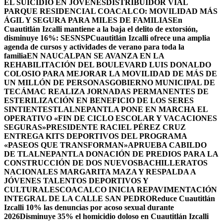
EL SUICIDIO EN JÓVENES
DISTRIBUIDOR VIAL
PARQUE RESIDENCIAL COACALCO: MOVILIDAD MÁS
ÁGIL Y SEGURA PARA MILES DE FAMILIAS
En
Cuautitlán Izcalli mantiene a la baja el delito de extorsión,
disminuye 16%: SESNSP
Cuautitlán Izcalli ofrece una amplia
agenda de cursos y actividades de verano para toda la
familia
EN NAUCALPAN SE AVANZA EN LA
REHABILITACIÓN DEL BOULEVARD LUIS DONALDO
COLOSIO PARA MEJORAR LA MOVILIDAD DE MÁS DE
UN MILLÓN DE PERSONAS
GOBIERNO MUNICIPAL DE
TECÁMAC REALIZA JORNADAS PERMANENTES DE
ESTERILIZACIÓN EN BENEFICIO DE LOS SERES
SINTIENTES
TLALNEPANTLA PONE EN MARCHA EL
OPERATIVO «FIN DE CICLO ESCOLAR Y VACACIONES
SEGURAS»
PRESIDENTE RACIEL PÉREZ CRUZ
ENTREGA KITS DEPORTIVOS DEL PROGRAMA
«PASEOS QUE TRANSFORMAN»
APRUEBA CABILDO
DE TLALNEPANTLA DONACIÓN DE PREDIOS PARA LA
CONSTRUCCIÓN DE DOS NUEVOSBACHILLERATOS
NACIONALES MARGARITA MAZA Y RESPALDA A
JÓVENES TALENTOS DEPORTIVOS Y
CULTURALES
COACALCO INICIA REPAVIMENTACIÓN
INTEGRAL DE LA CALLE SAN PEDRO
Reduce Cuautitlán
Izcalli 10% las denuncias por acoso sexual durante
2026
Disminuye 35% el homicidio doloso en Cuautitlán Izcalli