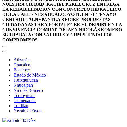
NUESTRA CIUDAD”
RACIEL PÉREZ CRUZ ENTREGA
LA REHABILITACIÓN CON CONCRETO HIDRÁULICO
DE LA CALLE NEZAHUALCÓYOTL EN EL TENAYO
CENTRO
TLALNEPANTLA RECIBE PROPUESTAS
CIUDADANAS PARA FORTALECER EL DEPORTE Y LA
CONVIVENCIA COMUNITARIA
EN NICOLÁS ROMERO
SE TRABAJA CON VALORES Y CUMPLIENDO LOS
COMPROMISOS
Atizapán
Coacalco
Ecatepec
Estado de México
Huixquilucan
Naucalpan
Nicolás Romero
Teoloyucan
Tlalnepantla
Tultitlán
Nezahualcóyotl