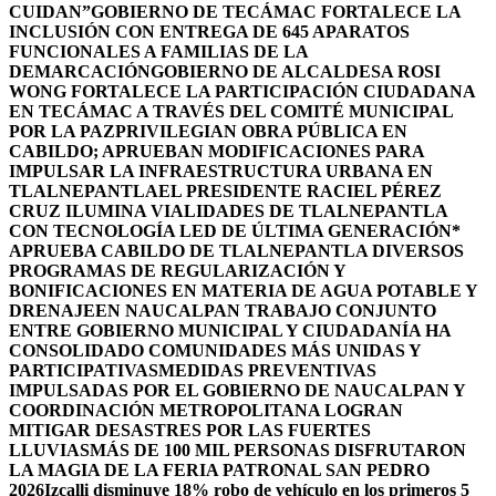
CUIDAN”
GOBIERNO DE TECÁMAC FORTALECE LA
INCLUSIÓN CON ENTREGA DE 645 APARATOS
FUNCIONALES A FAMILIAS DE LA
DEMARCACIÓN
GOBIERNO DE ALCALDESA ROSI
WONG FORTALECE LA PARTICIPACIÓN CIUDADANA
EN TECÁMAC A TRAVÉS DEL COMITÉ MUNICIPAL
POR LA PAZ
PRIVILEGIAN OBRA PÚBLICA EN
CABILDO; APRUEBAN MODIFICACIONES PARA
IMPULSAR LA INFRAESTRUCTURA URBANA EN
TLALNEPANTLA
EL PRESIDENTE RACIEL PÉREZ
CRUZ ILUMINA VIALIDADES DE TLALNEPANTLA
CON TECNOLOGÍA LED DE ÚLTIMA GENERACIÓN*
APRUEBA CABILDO DE TLALNEPANTLA DIVERSOS
PROGRAMAS DE REGULARIZACIÓN Y
BONIFICACIONES EN MATERIA DE AGUA POTABLE Y
DRENAJE
EN NAUCALPAN TRABAJO CONJUNTO
ENTRE GOBIERNO MUNICIPAL Y CIUDADANÍA HA
CONSOLIDADO COMUNIDADES MÁS UNIDAS Y
PARTICIPATIVAS
MEDIDAS PREVENTIVAS
IMPULSADAS POR EL GOBIERNO DE NAUCALPAN Y
COORDINACIÓN METROPOLITANA LOGRAN
MITIGAR DESASTRES POR LAS FUERTES
LLUVIAS
MÁS DE 100 MIL PERSONAS DISFRUTARON
LA MAGIA DE LA FERIA PATRONAL SAN PEDRO
2026
Izcalli disminuye 18% robo de vehículo en los primeros 5