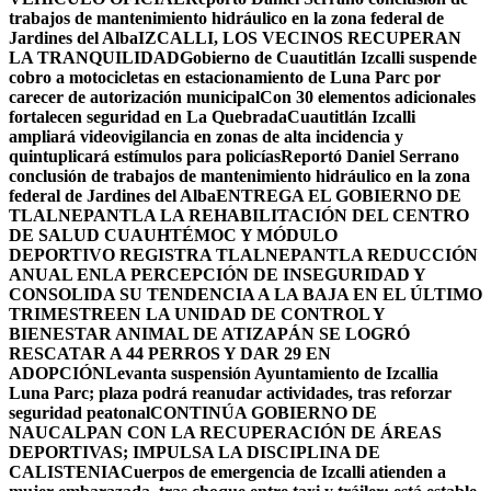
trabajos de mantenimiento hidráulico en la zona federal de
Jardines del Alba
IZCALLI, LOS VECINOS RECUPERAN
LA TRANQUILIDAD
Gobierno de Cuautitlán Izcalli suspende
cobro a motocicletas en estacionamiento de Luna Parc por
carecer de autorización municipal
Con 30 elementos adicionales
fortalecen seguridad en La Quebrada
Cuautitlán Izcalli
ampliará videovigilancia en zonas de alta incidencia y
quintuplicará estímulos para policías
Reportó Daniel Serrano
conclusión de trabajos de mantenimiento hidráulico en la zona
federal de Jardines del Alba
ENTREGA EL GOBIERNO DE
TLALNEPANTLA LA REHABILITACIÓN DEL CENTRO
DE SALUD CUAUHTÉMOC Y MÓDULO
DEPORTIVO
REGISTRA TLALNEPANTLA REDUCCIÓN
ANUAL ENLA PERCEPCIÓN DE INSEGURIDAD Y
CONSOLIDA SU TENDENCIA A LA BAJA EN EL ÚLTIMO
TRIMESTRE
EN LA UNIDAD DE CONTROL Y
BIENESTAR ANIMAL DE ATIZAPÁN SE LOGRÓ
RESCATAR A 44 PERROS Y DAR 29 EN
ADOPCIÓN
Levanta suspensión Ayuntamiento de Izcallia
Luna Parc; plaza podrá reanudar actividades, tras reforzar
seguridad peatonal
CONTINÚA GOBIERNO DE
NAUCALPAN CON LA RECUPERACIÓN DE ÁREAS
DEPORTIVAS; IMPULSA LA DISCIPLINA DE
CALISTENIA
Cuerpos de emergencia de Izcalli atienden a