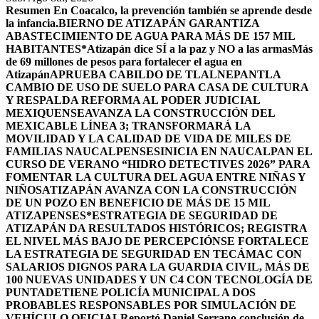
Resumen
En Coacalco, la prevención también se aprende desde
la infancia.
BIERNO DE ATIZAPÁN GARANTIZA
ABASTECIMIENTO DE AGUA PARA MÁS DE 157 MIL
HABITANTES*
Atizapán dice SÍ a la paz y NO a las armas
Más
de 69 millones de pesos para fortalecer el agua en
Atizapán
APRUEBA CABILDO DE TLALNEPANTLA
CAMBIO DE USO DE SUELO PARA CASA DE CULTURA
Y RESPALDA REFORMA AL PODER JUDICIAL
MEXIQUENSE
AVANZA LA CONSTRUCCIÓN DEL
MEXICABLE LÍNEA 3; TRANSFORMARÁ LA
MOVILIDAD Y LA CALIDAD DE VIDA DE MILES DE
FAMILIAS NAUCALPENSES
INICIA EN NAUCALPAN EL
CURSO DE VERANO “HIDRO DETECTIVES 2026” PARA
FOMENTAR LA CULTURA DEL AGUA ENTRE NIÑAS Y
NIÑOS
ATIZAPÁN AVANZA CON LA CONSTRUCCIÓN
DE UN POZO EN BENEFICIO DE MÁS DE 15 MIL
ATIZAPENSES
*ESTRATEGIA DE SEGURIDAD DE
ATIZAPÁN DA RESULTADOS HISTÓRICOS; REGISTRA
EL NIVEL MÁS BAJO DE PERCEPCIÓN
SE FORTALECE
LA ESTRATEGIA DE SEGURIDAD EN TECÁMAC CON
SALARIOS DIGNOS PARA LA GUARDIA CIVIL, MÁS DE
100 NUEVAS UNIDADES Y UN C4 CON TECNOLOGÍA DE
PUNTA
DETIENE POLICÍA MUNICIPAL A DOS
PROBABLES RESPONSABLES POR SIMULACIÓN DE
VEHÍCULO OFICIAL
Reportó Daniel Serrano conclusión de