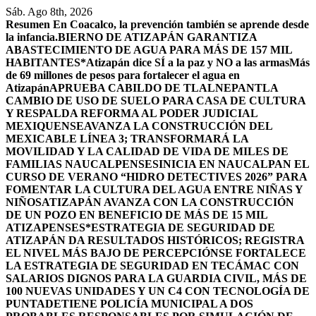
Saltar
Sáb. Ago 8th, 2026
al
Resumen
En Coacalco, la prevención también se aprende desde
contenido
la infancia.
BIERNO DE ATIZAPÁN GARANTIZA
ABASTECIMIENTO DE AGUA PARA MÁS DE 157 MIL
HABITANTES*
Atizapán dice SÍ a la paz y NO a las armas
Más
de 69 millones de pesos para fortalecer el agua en
Atizapán
APRUEBA CABILDO DE TLALNEPANTLA
CAMBIO DE USO DE SUELO PARA CASA DE CULTURA
Y RESPALDA REFORMA AL PODER JUDICIAL
MEXIQUENSE
AVANZA LA CONSTRUCCIÓN DEL
MEXICABLE LÍNEA 3; TRANSFORMARÁ LA
MOVILIDAD Y LA CALIDAD DE VIDA DE MILES DE
FAMILIAS NAUCALPENSES
INICIA EN NAUCALPAN EL
CURSO DE VERANO “HIDRO DETECTIVES 2026” PARA
FOMENTAR LA CULTURA DEL AGUA ENTRE NIÑAS Y
NIÑOS
ATIZAPÁN AVANZA CON LA CONSTRUCCIÓN
DE UN POZO EN BENEFICIO DE MÁS DE 15 MIL
ATIZAPENSES
*ESTRATEGIA DE SEGURIDAD DE
ATIZAPÁN DA RESULTADOS HISTÓRICOS; REGISTRA
EL NIVEL MÁS BAJO DE PERCEPCIÓN
SE FORTALECE
LA ESTRATEGIA DE SEGURIDAD EN TECÁMAC CON
SALARIOS DIGNOS PARA LA GUARDIA CIVIL, MÁS DE
100 NUEVAS UNIDADES Y UN C4 CON TECNOLOGÍA DE
PUNTA
DETIENE POLICÍA MUNICIPAL A DOS