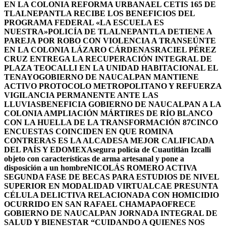
EN LA COLONIA REFORMA URBANA
EL CETIS 165 DE
TLALNEPANTLA RECIBE LOS BENEFICIOS DEL
PROGRAMA FEDERAL «LA ESCUELA ES
NUESTRA»
POLICÍA DE TLALNEPANTLA DETIENE A
PAREJA POR ROBO CON VIOLENCIA A TRANSEÚNTE
EN LA COLONIA LÁZARO CÁRDENAS
RACIEL PÉREZ
CRUZ ENTREGA LA RECUPERACIÓN INTEGRAL DE
PLAZA TEOCALLI EN LA UNIDAD HABITACIONAL EL
TENAYO
GOBIERNO DE NAUCALPAN MANTIENE
ACTIVO PROTOCOLO METROPOLITANO Y REFUERZA
VIGILANCIA PERMANENTE ANTE LAS
LLUVIAS
BENEFICIA GOBIERNO DE NAUCALPAN A LA
COLONIA AMPLIACIÓN MÁRTIRES DE RÍO BLANCO
CON LA HUELLA DE LA TRANSFORMACIÓN 87
CINCO
ENCUESTAS COINCIDEN EN QUE ROMINA
CONTRERAS ES LA ALCADESA MEJOR CALIFICADA
DEL PAÍS Y EDOMEX
Asegura policía de Cuautitlán Izcalli
objeto con características de arma artesanal y pone a
disposición a un hombre
NICOLÁS ROMERO ACTIVA
SEGUNDA FASE DE BECAS PARA ESTUDIOS DE NIVEL
SUPERIOR EN MODALIDAD VIRTUAL
CAE PRESUNTA
CÉLULA DELICTIVA RELACIONADA CON HOMICIDIO
OCURRIDO EN SAN RAFAEL CHAMAPA
OFRECE
GOBIERNO DE NAUCALPAN JORNADA INTEGRAL DE
SALUD Y BIENESTAR “CUIDANDO A QUIENES NOS