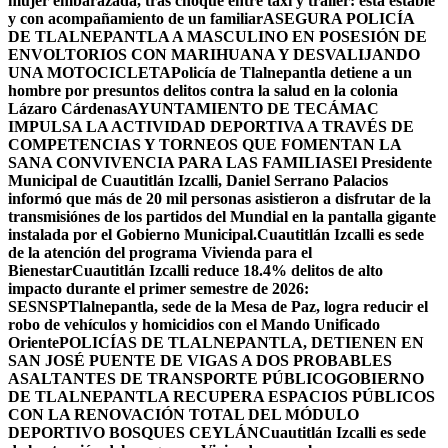
mujer embarazada, tras choque entre taxi y tráiler: está estable
y con acompañamiento de un familiar
ASEGURA POLICÍA
DE TLALNEPANTLA A MASCULINO EN POSESIÓN DE
ENVOLTORIOS CON MARIHUANA Y DESVALIJANDO
UNA MOTOCICLETA
Policía de Tlalnepantla detiene a un
hombre por presuntos delitos contra la salud en la colonia
Lázaro Cárdenas
AYUNTAMIENTO DE TECÁMAC
IMPULSA LA ACTIVIDAD DEPORTIVA A TRAVÉS DE
COMPETENCIAS Y TORNEOS QUE FOMENTAN LA
SANA CONVIVENCIA PARA LAS FAMILIAS
El Presidente
Municipal de Cuautitlán Izcalli, Daniel Serrano Palacios
informó que más de 20 mil personas asistieron a disfrutar de la
transmisiónes de los partidos del Mundial en la pantalla gigante
instalada por el Gobierno Municipal.
Cuautitlán Izcalli es sede
de la atención del programa Vivienda para el
Bienestar
Cuautitlán Izcalli reduce 18.4% delitos de alto
impacto durante el primer semestre de 2026:
SESNSP
Tlalnepantla, sede de la Mesa de Paz, logra reducir el
robo de vehículos y homicidios con el Mando Unificado
Oriente
POLICÍAS DE TLALNEPANTLA, ​DETIENEN EN
SAN JOSÉ PUENTE DE VIGAS A DOS PROBABLES
ASALTANTES DE TRANSPORTE PÚBLICO
GOBIERNO
DE TLALNEPANTLA RECUPERA ESPACIOS PÚBLICOS
CON LA RENOVACIÓN TOTAL DEL MÓDULO
DEPORTIVO BOSQUES CEYLÁN
Cuautitlán Izcalli es sede