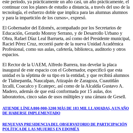
este periodo, ya prácticamente un año casi, un año prácticamente, el
continuar con los planes de estudio a distancia, a través del uso de la
tecnología, el esfuerzo doble que implica para las alumnas alumnos
y para la impartición de los cursos», expresó.
El Gobernador del Edoméx, acompañado por los Secretarios de
Educación, Gerardo Monroy Serrano, y de Desarrollo Urbano y
Obra, Rafael Díaz Leal Barrueta, así como del Presidente municipal,
Raciel Pérez Cruz, recorrió parte de la nueva Unidad Académica
Profesional, como sus aulas, cafetería, biblioteca, auditorio y otros
espacios.
El Rector de la UAEM, Alfredo Barrera, tras develar la placa
inaugural de este espacio con el Gobernador, especificó que esta
unidad es la séptima de su tipo en la entidad, y que recibirá alumnos
de Tlalnepantla, Naucalpan, Atizapán de Zaragoza, Cuautitlán
Izcalli, Coacalco y Ecatepec, así como de la Alcaldía Gustavo A.
Madero, además de que está conformada por 15 aulas, dos
laboratorios, cinco salas de usos múltiples y una cámara de Gesell.
Navegación
ATIENDE LÍNEA 800-900-3200 MÁS DE 183 MIL LLAMADAS, A UN AÑO
DE HABERSE IMPLEMENTADO
de
entradas
RENUEVAN PRESIDENCIA DEL OBSERVATORIO DE PARTICIPACIÓN
POLÍTICA DE LAS MUJERES EN EDOMÉX