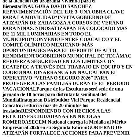
de la atención del programa Vivienda para el
Bienestar
INAUGURA DAVID SÁNCHEZ
REPAVIMENTACIÓN DEL EJE 3, UNA OBRA CLAVE
PARA LA MOVILIDAD
*INVITA GOBIERNO DE
ATIZAPÁN DE ZARAGOZA A CURSOS DE VERANO
PARA NIÑAS, NIÑOS
ATIZAPÁN HA COLOCADO MÁS
DE 11 MIL LUMINARIAS EN TODO EL
MUNICIPIO*
CONVENIO ENTRE COACALCO Y EL
COMITÉ OLÍMPICO MEXICANO: MÁS
OPORTUNIDADES PARA EL DEPORTE DE ALTO
RENDIMIENTO
GOBIERNO MUNICIPAL DE TECÁMAC
REFUERZA SEGURIDAD EN LOS LÍMITES CON
ECATEPEC A TRAVÉS DEL TRABAJO EN EQUIPO Y EN
COORDINACIÓN
ARRANCA EN NAUCALPAN EL
OPERATIVO “VERANO SEGURO 2026” PARA
PROTEGER A LAS FAMILIAS DURANTE EL PERIODO
VACACIONAL
Parque de las Esculturas será sede de una
jornada de 10 horas para disfrutar la semifinal del
Mundial
Inauguran Distribuidor Vial Parque Residencial
Coacalco; reducirá más de 20 minutos los
traslados
RESPONDIENDO CON HECHOS A LAS
PETICIONES CIUDADANAS EN NICOLAS
ROMERO
ASECEM Nacional entrega la Medalla al Mérito
Empresarial 2026 en su Segunda Edición
GOBIERNO DE
ATIZAPÁN FORTALECE ACCIONES PARA PREVENIR