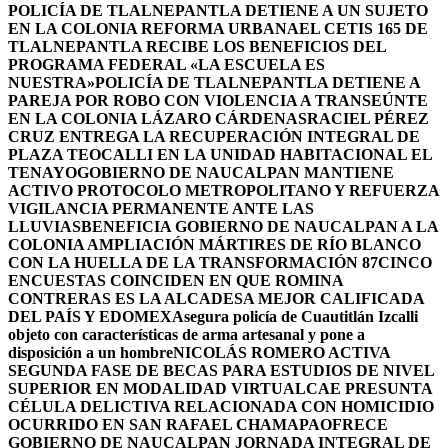
POLICÍA DE TLALNEPANTLA DETIENE A UN SUJETO
EN LA COLONIA REFORMA URBANA
EL CETIS 165 DE
TLALNEPANTLA RECIBE LOS BENEFICIOS DEL
PROGRAMA FEDERAL «LA ESCUELA ES
NUESTRA»
POLICÍA DE TLALNEPANTLA DETIENE A
PAREJA POR ROBO CON VIOLENCIA A TRANSEÚNTE
EN LA COLONIA LÁZARO CÁRDENAS
RACIEL PÉREZ
CRUZ ENTREGA LA RECUPERACIÓN INTEGRAL DE
PLAZA TEOCALLI EN LA UNIDAD HABITACIONAL EL
TENAYO
GOBIERNO DE NAUCALPAN MANTIENE
ACTIVO PROTOCOLO METROPOLITANO Y REFUERZA
VIGILANCIA PERMANENTE ANTE LAS
LLUVIAS
BENEFICIA GOBIERNO DE NAUCALPAN A LA
COLONIA AMPLIACIÓN MÁRTIRES DE RÍO BLANCO
CON LA HUELLA DE LA TRANSFORMACIÓN 87
CINCO
ENCUESTAS COINCIDEN EN QUE ROMINA
CONTRERAS ES LA ALCADESA MEJOR CALIFICADA
DEL PAÍS Y EDOMEX
Asegura policía de Cuautitlán Izcalli
objeto con características de arma artesanal y pone a
disposición a un hombre
NICOLÁS ROMERO ACTIVA
SEGUNDA FASE DE BECAS PARA ESTUDIOS DE NIVEL
SUPERIOR EN MODALIDAD VIRTUAL
CAE PRESUNTA
CÉLULA DELICTIVA RELACIONADA CON HOMICIDIO
OCURRIDO EN SAN RAFAEL CHAMAPA
OFRECE
GOBIERNO DE NAUCALPAN JORNADA INTEGRAL DE