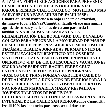
ATIZAPÁN FORTALECE ACCIONES PARA PREVENIR
EL SUICIDIO EN JÓVENES
DISTRIBUIDOR VIAL
PARQUE RESIDENCIAL COACALCO: MOVILIDAD MÁS
ÁGIL Y SEGURA PARA MILES DE FAMILIAS
En
Cuautitlán Izcalli mantiene a la baja el delito de extorsión,
disminuye 16%: SESNSP
Cuautitlán Izcalli ofrece una amplia
agenda de cursos y actividades de verano para toda la
familia
EN NAUCALPAN SE AVANZA EN LA
REHABILITACIÓN DEL BOULEVARD LUIS DONALDO
COLOSIO PARA MEJORAR LA MOVILIDAD DE MÁS DE
UN MILLÓN DE PERSONAS
GOBIERNO MUNICIPAL DE
TECÁMAC REALIZA JORNADAS PERMANENTES DE
ESTERILIZACIÓN EN BENEFICIO DE LOS SERES
SINTIENTES
TLALNEPANTLA PONE EN MARCHA EL
OPERATIVO «FIN DE CICLO ESCOLAR Y VACACIONES
SEGURAS»
PRESIDENTE RACIEL PÉREZ CRUZ
ENTREGA KITS DEPORTIVOS DEL PROGRAMA
«PASEOS QUE TRANSFORMAN»
APRUEBA CABILDO
DE TLALNEPANTLA DONACIÓN DE PREDIOS PARA LA
CONSTRUCCIÓN DE DOS NUEVOSBACHILLERATOS
NACIONALES MARGARITA MAZA Y RESPALDA A
JÓVENES TALENTOS DEPORTIVOS Y
CULTURALES
COACALCO INICIA REPAVIMENTACIÓN
INTEGRAL DE LA CALLE SAN PEDRO
Reduce Cuautitlán
Izcalli 10% las denuncias por acoso sexual durante