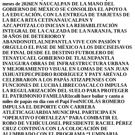
meses de 2026
EN NAUCALPAN DE LA MANO DEL
GOBIERNO DE MÉXICO SE CONSOLIDA EL APOYO A
LA EDUCACIÓN, CON LA ENTREGA DE TARJETAS DE
LA BECA RITA CETINA
NAUCALPAN Y
AZCAPOTZALCO INICIAN LA REHABILITACIÓN
INTEGRAL DE LA CALZADA DE LA NARANJA, TRAS
50 AÑOS DE DETERIORO Y
ABANDONO
TLALNEPANTLA VIVE CON PASIÓN Y
ORGULLO EL PASE DE MÉXICO A LOS DIECISEISAVOS
DE FINAL DESDE EL DESTINO FUTBOLERO DE
TENAYUCA
EL GOBIERNO DE TLALNEPANTLA
INAUGURA OBRAS DE INFRAESTRUCTURA URBANA
Y MEJORAMIENTO VISUAL EN LOMAS DE SAN JUAN
IXHUATEPEC
PEDRO RODRÍGUEZ Y PATY ARÉVALO
CELEBRARON A LOS PAPÁS ATIZAPENSES CON
FUNCIONES DE LUCHA LIBRE
COACALCO IMPULSA
LA REGULARIZACIÓN DEL SUELO PARA PROTEGER
EL PATRIMONIO FAMILIAR
Izcalli hace bailar y canta a
miles de papás en día con el Papi Fest
NICOLÁS ROMERO
IMPULSA EL DEPORTE CON CARRERA
ATLÉTICA
GUARDIA MUNICIPAL PARTICIPA EN
“OPERATIVO FORTALEZA” PARA COMBATIR EL
ROBO DE VEHÍCULOS
EL PRESIDENTE RACIEL PÉREZ
CRUZ CONTINÚA CON LA COLOCACIÓN DE
ALUMBRADO CON EL PROGRAMA “LUMINARIA