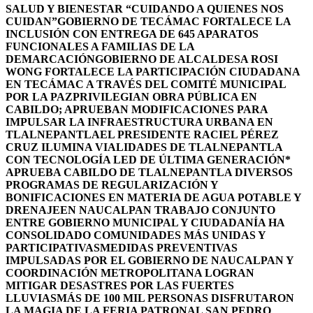
SALUD Y BIENESTAR “CUIDANDO A QUIENES NOS
CUIDAN”
GOBIERNO DE TECÁMAC FORTALECE LA
INCLUSIÓN CON ENTREGA DE 645 APARATOS
FUNCIONALES A FAMILIAS DE LA
DEMARCACIÓN
GOBIERNO DE ALCALDESA ROSI
WONG FORTALECE LA PARTICIPACIÓN CIUDADANA
EN TECÁMAC A TRAVÉS DEL COMITÉ MUNICIPAL
POR LA PAZ
PRIVILEGIAN OBRA PÚBLICA EN
CABILDO; APRUEBAN MODIFICACIONES PARA
IMPULSAR LA INFRAESTRUCTURA URBANA EN
TLALNEPANTLA
EL PRESIDENTE RACIEL PÉREZ
CRUZ ILUMINA VIALIDADES DE TLALNEPANTLA
CON TECNOLOGÍA LED DE ÚLTIMA GENERACIÓN*
APRUEBA CABILDO DE TLALNEPANTLA DIVERSOS
PROGRAMAS DE REGULARIZACIÓN Y
BONIFICACIONES EN MATERIA DE AGUA POTABLE Y
DRENAJE
EN NAUCALPAN TRABAJO CONJUNTO
ENTRE GOBIERNO MUNICIPAL Y CIUDADANÍA HA
CONSOLIDADO COMUNIDADES MÁS UNIDAS Y
PARTICIPATIVAS
MEDIDAS PREVENTIVAS
IMPULSADAS POR EL GOBIERNO DE NAUCALPAN Y
COORDINACIÓN METROPOLITANA LOGRAN
MITIGAR DESASTRES POR LAS FUERTES
LLUVIAS
MÁS DE 100 MIL PERSONAS DISFRUTARON
LA MAGIA DE LA FERIA PATRONAL SAN PEDRO