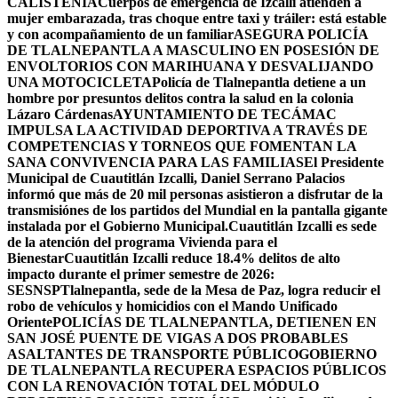
CALISTENIA
Cuerpos de emergencia de Izcalli atienden a
mujer embarazada, tras choque entre taxi y tráiler: está estable
y con acompañamiento de un familiar
ASEGURA POLICÍA
DE TLALNEPANTLA A MASCULINO EN POSESIÓN DE
ENVOLTORIOS CON MARIHUANA Y DESVALIJANDO
UNA MOTOCICLETA
Policía de Tlalnepantla detiene a un
hombre por presuntos delitos contra la salud en la colonia
Lázaro Cárdenas
AYUNTAMIENTO DE TECÁMAC
IMPULSA LA ACTIVIDAD DEPORTIVA A TRAVÉS DE
COMPETENCIAS Y TORNEOS QUE FOMENTAN LA
SANA CONVIVENCIA PARA LAS FAMILIAS
El Presidente
Municipal de Cuautitlán Izcalli, Daniel Serrano Palacios
informó que más de 20 mil personas asistieron a disfrutar de la
transmisiónes de los partidos del Mundial en la pantalla gigante
instalada por el Gobierno Municipal.
Cuautitlán Izcalli es sede
de la atención del programa Vivienda para el
Bienestar
Cuautitlán Izcalli reduce 18.4% delitos de alto
impacto durante el primer semestre de 2026:
SESNSP
Tlalnepantla, sede de la Mesa de Paz, logra reducir el
robo de vehículos y homicidios con el Mando Unificado
Oriente
POLICÍAS DE TLALNEPANTLA, ​DETIENEN EN
SAN JOSÉ PUENTE DE VIGAS A DOS PROBABLES
ASALTANTES DE TRANSPORTE PÚBLICO
GOBIERNO
DE TLALNEPANTLA RECUPERA ESPACIOS PÚBLICOS
CON LA RENOVACIÓN TOTAL DEL MÓDULO