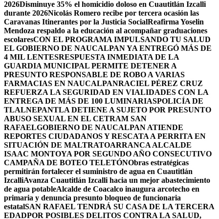
2026
Disminuye 35% el homicidio doloso en Cuautitlán Izcalli
durante 2026
Nicolás Romero recibe por tercera ocasión las
Caravanas Itinerantes por la Justicia Social
Reafirma Yoselin
Mendoza respaldo a la educación al acompañar graduaciones
escolares
CON EL PROGRAMA IMPULSANDO TU SALUD
EL GOBIERNO DE NAUCALPAN YA ENTREGÓ MÁS DE
4 MIL LENTES
RESPUESTA INMEDIATA DE LA
GUARDIA MUNICIPAL PERMITE DETENER A
PRESUNTO RESPONSABLE DE ROBO A VARIAS
FARMACIAS EN NAUCALPAN
RACIEL PÉREZ CRUZ
REFUERZA LA SEGURIDAD EN VIALIDADES CON LA
ENTREGA DE MÁS DE 100 LUMINARIAS
POLICÍA DE
TLALNEPANTLA DETIENE A SUJETO POR PRESUNTO
ABUSO SEXUAL EN EL CETRAM SAN
RAFAEL
GOBIERNO DE NAUCALPAN ATIENDE
REPORTES CIUDADANOS Y RESCATA A PERRITA EN
SITUACIÓN DE MALTRATO
ARRANCA ALCALDE
ISAAC MONTOYA POR SEGUNDO AÑO CONSECUTIVO
CAMPAÑA DE BOTEO TELETÓN
Obras estratégicas
permitirán fortalecer el suministro de agua en Cuautitlán
Izcalli
Avanza Cuautitlán Izcalli hacia un mejor abastecimiento
de agua potable
Alcalde de Coacalco inaugura arcotecho en
primaria y denuncia presunto bloqueo de funcionaria
estatal
SAN RAFAEL TENDRÁ SU CASA DE LA TERCERA
EDAD
POR POSIBLES DELITOS CONTRA LA SALUD,