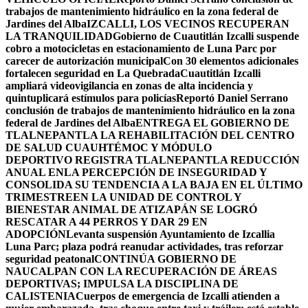
trabajos de mantenimiento hidráulico en la zona federal de
Jardines del Alba
IZCALLI, LOS VECINOS RECUPERAN
LA TRANQUILIDAD
Gobierno de Cuautitlán Izcalli suspende
cobro a motocicletas en estacionamiento de Luna Parc por
carecer de autorización municipal
Con 30 elementos adicionales
fortalecen seguridad en La Quebrada
Cuautitlán Izcalli
ampliará videovigilancia en zonas de alta incidencia y
quintuplicará estímulos para policías
Reportó Daniel Serrano
conclusión de trabajos de mantenimiento hidráulico en la zona
federal de Jardines del Alba
ENTREGA EL GOBIERNO DE
TLALNEPANTLA LA REHABILITACIÓN DEL CENTRO
DE SALUD CUAUHTÉMOC Y MÓDULO
DEPORTIVO
REGISTRA TLALNEPANTLA REDUCCIÓN
ANUAL ENLA PERCEPCIÓN DE INSEGURIDAD Y
CONSOLIDA SU TENDENCIA A LA BAJA EN EL ÚLTIMO
TRIMESTRE
EN LA UNIDAD DE CONTROL Y
BIENESTAR ANIMAL DE ATIZAPÁN SE LOGRÓ
RESCATAR A 44 PERROS Y DAR 29 EN
ADOPCIÓN
Levanta suspensión Ayuntamiento de Izcallia
Luna Parc; plaza podrá reanudar actividades, tras reforzar
seguridad peatonal
CONTINÚA GOBIERNO DE
NAUCALPAN CON LA RECUPERACIÓN DE ÁREAS
DEPORTIVAS; IMPULSA LA DISCIPLINA DE
CALISTENIA
Cuerpos de emergencia de Izcalli atienden a