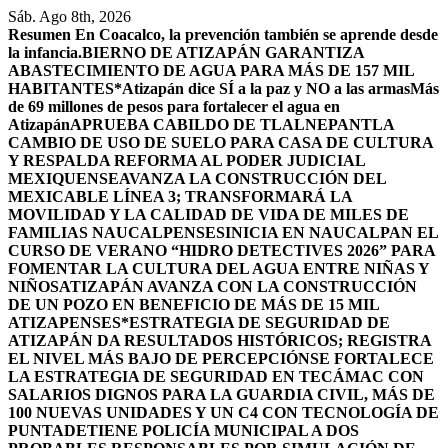
Saltar
Sáb. Ago 8th, 2026
al
Resumen
En Coacalco, la prevención también se aprende desde
contenido
la infancia.
BIERNO DE ATIZAPÁN GARANTIZA
ABASTECIMIENTO DE AGUA PARA MÁS DE 157 MIL
HABITANTES*
Atizapán dice SÍ a la paz y NO a las armas
Más
de 69 millones de pesos para fortalecer el agua en
Atizapán
APRUEBA CABILDO DE TLALNEPANTLA
CAMBIO DE USO DE SUELO PARA CASA DE CULTURA
Y RESPALDA REFORMA AL PODER JUDICIAL
MEXIQUENSE
AVANZA LA CONSTRUCCIÓN DEL
MEXICABLE LÍNEA 3; TRANSFORMARÁ LA
MOVILIDAD Y LA CALIDAD DE VIDA DE MILES DE
FAMILIAS NAUCALPENSES
INICIA EN NAUCALPAN EL
CURSO DE VERANO “HIDRO DETECTIVES 2026” PARA
FOMENTAR LA CULTURA DEL AGUA ENTRE NIÑAS Y
NIÑOS
ATIZAPÁN AVANZA CON LA CONSTRUCCIÓN
DE UN POZO EN BENEFICIO DE MÁS DE 15 MIL
ATIZAPENSES
*ESTRATEGIA DE SEGURIDAD DE
ATIZAPÁN DA RESULTADOS HISTÓRICOS; REGISTRA
EL NIVEL MÁS BAJO DE PERCEPCIÓN
SE FORTALECE
LA ESTRATEGIA DE SEGURIDAD EN TECÁMAC CON
SALARIOS DIGNOS PARA LA GUARDIA CIVIL, MÁS DE
100 NUEVAS UNIDADES Y UN C4 CON TECNOLOGÍA DE
PUNTA
DETIENE POLICÍA MUNICIPAL A DOS