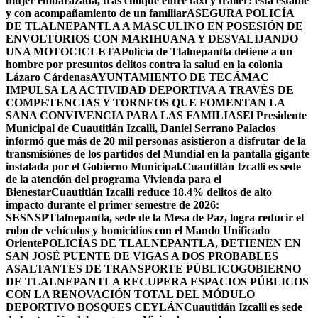
mujer embarazada, tras choque entre taxi y tráiler: está estable
y con acompañamiento de un familiar
ASEGURA POLICÍA
DE TLALNEPANTLA A MASCULINO EN POSESIÓN DE
ENVOLTORIOS CON MARIHUANA Y DESVALIJANDO
UNA MOTOCICLETA
Policía de Tlalnepantla detiene a un
hombre por presuntos delitos contra la salud en la colonia
Lázaro Cárdenas
AYUNTAMIENTO DE TECÁMAC
IMPULSA LA ACTIVIDAD DEPORTIVA A TRAVÉS DE
COMPETENCIAS Y TORNEOS QUE FOMENTAN LA
SANA CONVIVENCIA PARA LAS FAMILIAS
El Presidente
Municipal de Cuautitlán Izcalli, Daniel Serrano Palacios
informó que más de 20 mil personas asistieron a disfrutar de la
transmisiónes de los partidos del Mundial en la pantalla gigante
instalada por el Gobierno Municipal.
Cuautitlán Izcalli es sede
de la atención del programa Vivienda para el
Bienestar
Cuautitlán Izcalli reduce 18.4% delitos de alto
impacto durante el primer semestre de 2026:
SESNSP
Tlalnepantla, sede de la Mesa de Paz, logra reducir el
robo de vehículos y homicidios con el Mando Unificado
Oriente
POLICÍAS DE TLALNEPANTLA, ​DETIENEN EN
SAN JOSÉ PUENTE DE VIGAS A DOS PROBABLES
ASALTANTES DE TRANSPORTE PÚBLICO
GOBIERNO
DE TLALNEPANTLA RECUPERA ESPACIOS PÚBLICOS
CON LA RENOVACIÓN TOTAL DEL MÓDULO
DEPORTIVO BOSQUES CEYLÁN
Cuautitlán Izcalli es sede