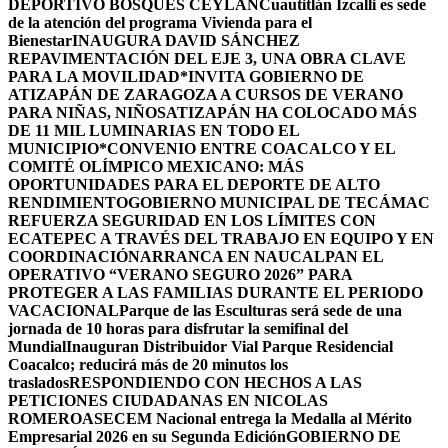
DEPORTIVO BOSQUES CEYLÁN
Cuautitlán Izcalli es sede
de la atención del programa Vivienda para el
Bienestar
INAUGURA DAVID SÁNCHEZ
REPAVIMENTACIÓN DEL EJE 3, UNA OBRA CLAVE
PARA LA MOVILIDAD
*INVITA GOBIERNO DE
ATIZAPÁN DE ZARAGOZA A CURSOS DE VERANO
PARA NIÑAS, NIÑOS
ATIZAPÁN HA COLOCADO MÁS
DE 11 MIL LUMINARIAS EN TODO EL
MUNICIPIO*
CONVENIO ENTRE COACALCO Y EL
COMITÉ OLÍMPICO MEXICANO: MÁS
OPORTUNIDADES PARA EL DEPORTE DE ALTO
RENDIMIENTO
GOBIERNO MUNICIPAL DE TECÁMAC
REFUERZA SEGURIDAD EN LOS LÍMITES CON
ECATEPEC A TRAVÉS DEL TRABAJO EN EQUIPO Y EN
COORDINACIÓN
ARRANCA EN NAUCALPAN EL
OPERATIVO “VERANO SEGURO 2026” PARA
PROTEGER A LAS FAMILIAS DURANTE EL PERIODO
VACACIONAL
Parque de las Esculturas será sede de una
jornada de 10 horas para disfrutar la semifinal del
Mundial
Inauguran Distribuidor Vial Parque Residencial
Coacalco; reducirá más de 20 minutos los
traslados
RESPONDIENDO CON HECHOS A LAS
PETICIONES CIUDADANAS EN NICOLAS
ROMERO
ASECEM Nacional entrega la Medalla al Mérito
Empresarial 2026 en su Segunda Edición
GOBIERNO DE