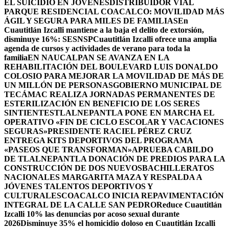
EL SUICIDIO EN JÓVENES
DISTRIBUIDOR VIAL
PARQUE RESIDENCIAL COACALCO: MOVILIDAD MÁS
ÁGIL Y SEGURA PARA MILES DE FAMILIAS
En
Cuautitlán Izcalli mantiene a la baja el delito de extorsión,
disminuye 16%: SESNSP
Cuautitlán Izcalli ofrece una amplia
agenda de cursos y actividades de verano para toda la
familia
EN NAUCALPAN SE AVANZA EN LA
REHABILITACIÓN DEL BOULEVARD LUIS DONALDO
COLOSIO PARA MEJORAR LA MOVILIDAD DE MÁS DE
UN MILLÓN DE PERSONAS
GOBIERNO MUNICIPAL DE
TECÁMAC REALIZA JORNADAS PERMANENTES DE
ESTERILIZACIÓN EN BENEFICIO DE LOS SERES
SINTIENTES
TLALNEPANTLA PONE EN MARCHA EL
OPERATIVO «FIN DE CICLO ESCOLAR Y VACACIONES
SEGURAS»
PRESIDENTE RACIEL PÉREZ CRUZ
ENTREGA KITS DEPORTIVOS DEL PROGRAMA
«PASEOS QUE TRANSFORMAN»
APRUEBA CABILDO
DE TLALNEPANTLA DONACIÓN DE PREDIOS PARA LA
CONSTRUCCIÓN DE DOS NUEVOSBACHILLERATOS
NACIONALES MARGARITA MAZA Y RESPALDA A
JÓVENES TALENTOS DEPORTIVOS Y
CULTURALES
COACALCO INICIA REPAVIMENTACIÓN
INTEGRAL DE LA CALLE SAN PEDRO
Reduce Cuautitlán
Izcalli 10% las denuncias por acoso sexual durante
2026
Disminuye 35% el homicidio doloso en Cuautitlán Izcalli