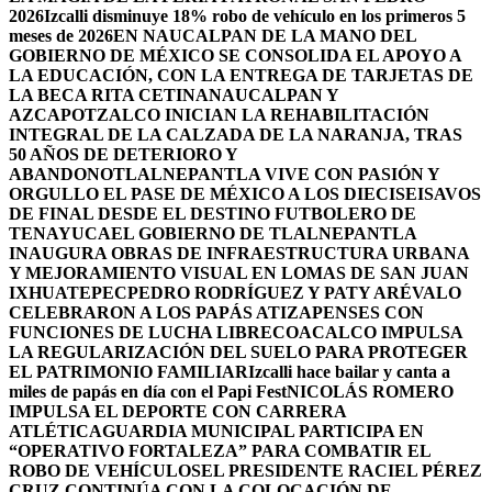
2026
Izcalli disminuye 18% robo de vehículo en los primeros 5
meses de 2026
EN NAUCALPAN DE LA MANO DEL
GOBIERNO DE MÉXICO SE CONSOLIDA EL APOYO A
LA EDUCACIÓN, CON LA ENTREGA DE TARJETAS DE
LA BECA RITA CETINA
NAUCALPAN Y
AZCAPOTZALCO INICIAN LA REHABILITACIÓN
INTEGRAL DE LA CALZADA DE LA NARANJA, TRAS
50 AÑOS DE DETERIORO Y
ABANDONO
TLALNEPANTLA VIVE CON PASIÓN Y
ORGULLO EL PASE DE MÉXICO A LOS DIECISEISAVOS
DE FINAL DESDE EL DESTINO FUTBOLERO DE
TENAYUCA
EL GOBIERNO DE TLALNEPANTLA
INAUGURA OBRAS DE INFRAESTRUCTURA URBANA
Y MEJORAMIENTO VISUAL EN LOMAS DE SAN JUAN
IXHUATEPEC
PEDRO RODRÍGUEZ Y PATY ARÉVALO
CELEBRARON A LOS PAPÁS ATIZAPENSES CON
FUNCIONES DE LUCHA LIBRE
COACALCO IMPULSA
LA REGULARIZACIÓN DEL SUELO PARA PROTEGER
EL PATRIMONIO FAMILIAR
Izcalli hace bailar y canta a
miles de papás en día con el Papi Fest
NICOLÁS ROMERO
IMPULSA EL DEPORTE CON CARRERA
ATLÉTICA
GUARDIA MUNICIPAL PARTICIPA EN
“OPERATIVO FORTALEZA” PARA COMBATIR EL
ROBO DE VEHÍCULOS
EL PRESIDENTE RACIEL PÉREZ
CRUZ CONTINÚA CON LA COLOCACIÓN DE