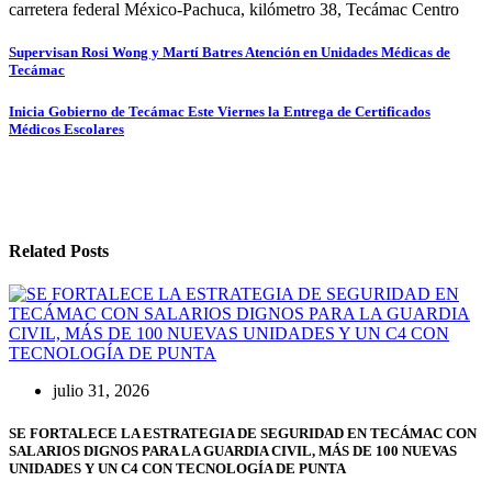
carretera federal México-Pachuca, kilómetro 38, Tecámac Centro
Navegación
Supervisan Rosi Wong y Martí Batres Atención en Unidades Médicas de
Tecámac
de
entradas
Inicia Gobierno de Tecámac Este Viernes la Entrega de Certificados
Médicos Escolares
Related Posts
julio 31, 2026
SE FORTALECE LA ESTRATEGIA DE SEGURIDAD EN TECÁMAC CON
SALARIOS DIGNOS PARA LA GUARDIA CIVIL, MÁS DE 100 NUEVAS
UNIDADES Y UN C4 CON TECNOLOGÍA DE PUNTA