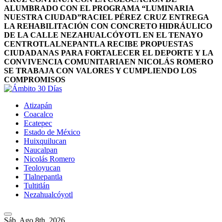
ALUMBRADO CON EL PROGRAMA “LUMINARIA
NUESTRA CIUDAD”
RACIEL PÉREZ CRUZ ENTREGA
LA REHABILITACIÓN CON CONCRETO HIDRÁULICO
DE LA CALLE NEZAHUALCÓYOTL EN EL TENAYO
CENTRO
TLALNEPANTLA RECIBE PROPUESTAS
CIUDADANAS PARA FORTALECER EL DEPORTE Y LA
CONVIVENCIA COMUNITARIA
EN NICOLÁS ROMERO
SE TRABAJA CON VALORES Y CUMPLIENDO LOS
COMPROMISOS
Atizapán
Coacalco
Ecatepec
Estado de México
Huixquilucan
Naucalpan
Nicolás Romero
Teoloyucan
Tlalnepantla
Tultitlán
Nezahualcóyotl
Sáb. Ago 8th, 2026