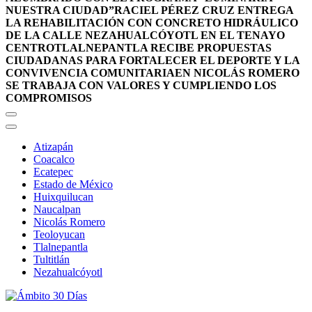
NUESTRA CIUDAD”
RACIEL PÉREZ CRUZ ENTREGA
LA REHABILITACIÓN CON CONCRETO HIDRÁULICO
DE LA CALLE NEZAHUALCÓYOTL EN EL TENAYO
CENTRO
TLALNEPANTLA RECIBE PROPUESTAS
CIUDADANAS PARA FORTALECER EL DEPORTE Y LA
CONVIVENCIA COMUNITARIA
EN NICOLÁS ROMERO
SE TRABAJA CON VALORES Y CUMPLIENDO LOS
COMPROMISOS
Atizapán
Coacalco
Ecatepec
Estado de México
Huixquilucan
Naucalpan
Nicolás Romero
Teoloyucan
Tlalnepantla
Tultitlán
Nezahualcóyotl