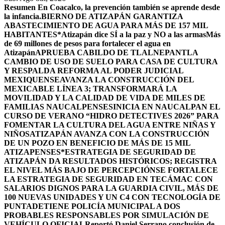
Resumen
En Coacalco, la prevención también se aprende desde
la infancia.
BIERNO DE ATIZAPÁN GARANTIZA
ABASTECIMIENTO DE AGUA PARA MÁS DE 157 MIL
HABITANTES*
Atizapán dice SÍ a la paz y NO a las armas
Más
de 69 millones de pesos para fortalecer el agua en
Atizapán
APRUEBA CABILDO DE TLALNEPANTLA
CAMBIO DE USO DE SUELO PARA CASA DE CULTURA
Y RESPALDA REFORMA AL PODER JUDICIAL
MEXIQUENSE
AVANZA LA CONSTRUCCIÓN DEL
MEXICABLE LÍNEA 3; TRANSFORMARÁ LA
MOVILIDAD Y LA CALIDAD DE VIDA DE MILES DE
FAMILIAS NAUCALPENSES
INICIA EN NAUCALPAN EL
CURSO DE VERANO “HIDRO DETECTIVES 2026” PARA
FOMENTAR LA CULTURA DEL AGUA ENTRE NIÑAS Y
NIÑOS
ATIZAPÁN AVANZA CON LA CONSTRUCCIÓN
DE UN POZO EN BENEFICIO DE MÁS DE 15 MIL
ATIZAPENSES
*ESTRATEGIA DE SEGURIDAD DE
ATIZAPÁN DA RESULTADOS HISTÓRICOS; REGISTRA
EL NIVEL MÁS BAJO DE PERCEPCIÓN
SE FORTALECE
LA ESTRATEGIA DE SEGURIDAD EN TECÁMAC CON
SALARIOS DIGNOS PARA LA GUARDIA CIVIL, MÁS DE
100 NUEVAS UNIDADES Y UN C4 CON TECNOLOGÍA DE
PUNTA
DETIENE POLICÍA MUNICIPAL A DOS
PROBABLES RESPONSABLES POR SIMULACIÓN DE
VEHÍCULO OFICIAL
Reportó Daniel Serrano conclusión de