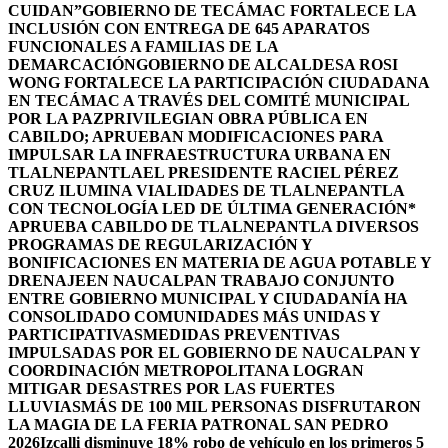
CUIDAN”
GOBIERNO DE TECÁMAC FORTALECE LA
INCLUSIÓN CON ENTREGA DE 645 APARATOS
FUNCIONALES A FAMILIAS DE LA
DEMARCACIÓN
GOBIERNO DE ALCALDESA ROSI
WONG FORTALECE LA PARTICIPACIÓN CIUDADANA
EN TECÁMAC A TRAVÉS DEL COMITÉ MUNICIPAL
POR LA PAZ
PRIVILEGIAN OBRA PÚBLICA EN
CABILDO; APRUEBAN MODIFICACIONES PARA
IMPULSAR LA INFRAESTRUCTURA URBANA EN
TLALNEPANTLA
EL PRESIDENTE RACIEL PÉREZ
CRUZ ILUMINA VIALIDADES DE TLALNEPANTLA
CON TECNOLOGÍA LED DE ÚLTIMA GENERACIÓN*
APRUEBA CABILDO DE TLALNEPANTLA DIVERSOS
PROGRAMAS DE REGULARIZACIÓN Y
BONIFICACIONES EN MATERIA DE AGUA POTABLE Y
DRENAJE
EN NAUCALPAN TRABAJO CONJUNTO
ENTRE GOBIERNO MUNICIPAL Y CIUDADANÍA HA
CONSOLIDADO COMUNIDADES MÁS UNIDAS Y
PARTICIPATIVAS
MEDIDAS PREVENTIVAS
IMPULSADAS POR EL GOBIERNO DE NAUCALPAN Y
COORDINACIÓN METROPOLITANA LOGRAN
MITIGAR DESASTRES POR LAS FUERTES
LLUVIAS
MÁS DE 100 MIL PERSONAS DISFRUTARON
LA MAGIA DE LA FERIA PATRONAL SAN PEDRO
2026
Izcalli disminuye 18% robo de vehículo en los primeros 5