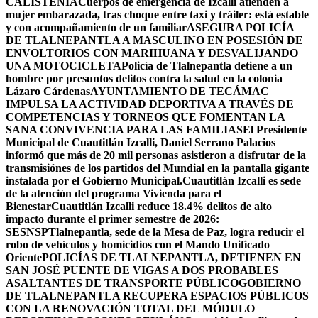
CALISTENIA
Cuerpos de emergencia de Izcalli atienden a
mujer embarazada, tras choque entre taxi y tráiler: está estable
y con acompañamiento de un familiar
ASEGURA POLICÍA
DE TLALNEPANTLA A MASCULINO EN POSESIÓN DE
ENVOLTORIOS CON MARIHUANA Y DESVALIJANDO
UNA MOTOCICLETA
Policía de Tlalnepantla detiene a un
hombre por presuntos delitos contra la salud en la colonia
Lázaro Cárdenas
AYUNTAMIENTO DE TECÁMAC
IMPULSA LA ACTIVIDAD DEPORTIVA A TRAVÉS DE
COMPETENCIAS Y TORNEOS QUE FOMENTAN LA
SANA CONVIVENCIA PARA LAS FAMILIAS
El Presidente
Municipal de Cuautitlán Izcalli, Daniel Serrano Palacios
informó que más de 20 mil personas asistieron a disfrutar de la
transmisiónes de los partidos del Mundial en la pantalla gigante
instalada por el Gobierno Municipal.
Cuautitlán Izcalli es sede
de la atención del programa Vivienda para el
Bienestar
Cuautitlán Izcalli reduce 18.4% delitos de alto
impacto durante el primer semestre de 2026:
SESNSP
Tlalnepantla, sede de la Mesa de Paz, logra reducir el
robo de vehículos y homicidios con el Mando Unificado
Oriente
POLICÍAS DE TLALNEPANTLA, ​DETIENEN EN
SAN JOSÉ PUENTE DE VIGAS A DOS PROBABLES
ASALTANTES DE TRANSPORTE PÚBLICO
GOBIERNO
DE TLALNEPANTLA RECUPERA ESPACIOS PÚBLICOS
CON LA RENOVACIÓN TOTAL DEL MÓDULO