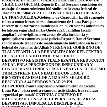
PROBABLES RESPONSABLES POR SIMULACIÓN DE
VEHÍCULO OFICIAL
Reportó Daniel Serrano conclusión de
trabajos de mantenimiento hidráulico en la zona federal de
Jardines del Alba
IZCALLI, LOS VECINOS RECUPERAN
LA TRANQUILIDAD
Gobierno de Cuautitlán Izcalli suspende
cobro a motocicletas en estacionamiento de Luna Parc por
carecer de autorización municipal
Con 30 elementos adicionales
fortalecen seguridad en La Quebrada
Cuautitlán Izcalli
ampliará videovigilancia en zonas de alta incidencia y
quintuplicará estímulos para policías
Reportó Daniel Serrano
conclusión de trabajos de mantenimiento hidráulico en la zona
federal de Jardines del Alba
ENTREGA EL GOBIERNO DE
TLALNEPANTLA LA REHABILITACIÓN DEL CENTRO
DE SALUD CUAUHTÉMOC Y MÓDULO
DEPORTIVO
REGISTRA TLALNEPANTLA REDUCCIÓN
ANUAL ENLA PERCEPCIÓN DE INSEGURIDAD Y
CONSOLIDA SU TENDENCIA A LA BAJA EN EL ÚLTIMO
TRIMESTRE
EN LA UNIDAD DE CONTROL Y
BIENESTAR ANIMAL DE ATIZAPÁN SE LOGRÓ
RESCATAR A 44 PERROS Y DAR 29 EN
ADOPCIÓN
Levanta suspensión Ayuntamiento de Izcallia
Luna Parc; plaza podrá reanudar actividades, tras reforzar
seguridad peatonal
CONTINÚA GOBIERNO DE
NAUCALPAN CON LA RECUPERACIÓN DE ÁREAS
DEPORTIVAS; IMPULSA LA DISCIPLINA DE