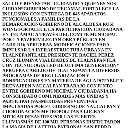
SALUD Y BIENESTAR “CUIDANDO A QUIENES NOS
CUIDAN”
GOBIERNO DE TECÁMAC FORTALECE LA
INCLUSIÓN CON ENTREGA DE 645 APARATOS
FUNCIONALES A FAMILIAS DE LA
DEMARCACIÓN
GOBIERNO DE ALCALDESA ROSI
WONG FORTALECE LA PARTICIPACIÓN CIUDADANA
EN TECÁMAC A TRAVÉS DEL COMITÉ MUNICIPAL
POR LA PAZ
PRIVILEGIAN OBRA PÚBLICA EN
CABILDO; APRUEBAN MODIFICACIONES PARA
IMPULSAR LA INFRAESTRUCTURA URBANA EN
TLALNEPANTLA
EL PRESIDENTE RACIEL PÉREZ
CRUZ ILUMINA VIALIDADES DE TLALNEPANTLA
CON TECNOLOGÍA LED DE ÚLTIMA GENERACIÓN*
APRUEBA CABILDO DE TLALNEPANTLA DIVERSOS
PROGRAMAS DE REGULARIZACIÓN Y
BONIFICACIONES EN MATERIA DE AGUA POTABLE Y
DRENAJE
EN NAUCALPAN TRABAJO CONJUNTO
ENTRE GOBIERNO MUNICIPAL Y CIUDADANÍA HA
CONSOLIDADO COMUNIDADES MÁS UNIDAS Y
PARTICIPATIVAS
MEDIDAS PREVENTIVAS
IMPULSADAS POR EL GOBIERNO DE NAUCALPAN Y
COORDINACIÓN METROPOLITANA LOGRAN
MITIGAR DESASTRES POR LAS FUERTES
LLUVIAS
MÁS DE 100 MIL PERSONAS DISFRUTARON
LA MAGIA DE LA FERIA PATRONAL SAN PEDRO