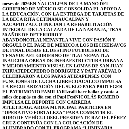
meses de 2026
EN NAUCALPAN DE LA MANO DEL
GOBIERNO DE MÉXICO SE CONSOLIDA EL APOYO A
LA EDUCACIÓN, CON LA ENTREGA DE TARJETAS DE
LA BECA RITA CETINA
NAUCALPAN Y
AZCAPOTZALCO INICIAN LA REHABILITACIÓN
INTEGRAL DE LA CALZADA DE LA NARANJA, TRAS
50 AÑOS DE DETERIORO Y
ABANDONO
TLALNEPANTLA VIVE CON PASIÓN Y
ORGULLO EL PASE DE MÉXICO A LOS DIECISEISAVOS
DE FINAL DESDE EL DESTINO FUTBOLERO DE
TENAYUCA
EL GOBIERNO DE TLALNEPANTLA
INAUGURA OBRAS DE INFRAESTRUCTURA URBANA
Y MEJORAMIENTO VISUAL EN LOMAS DE SAN JUAN
IXHUATEPEC
PEDRO RODRÍGUEZ Y PATY ARÉVALO
CELEBRARON A LOS PAPÁS ATIZAPENSES CON
FUNCIONES DE LUCHA LIBRE
COACALCO IMPULSA
LA REGULARIZACIÓN DEL SUELO PARA PROTEGER
EL PATRIMONIO FAMILIAR
Izcalli hace bailar y canta a
miles de papás en día con el Papi Fest
NICOLÁS ROMERO
IMPULSA EL DEPORTE CON CARRERA
ATLÉTICA
GUARDIA MUNICIPAL PARTICIPA EN
“OPERATIVO FORTALEZA” PARA COMBATIR EL
ROBO DE VEHÍCULOS
EL PRESIDENTE RACIEL PÉREZ
CRUZ CONTINÚA CON LA COLOCACIÓN DE
ALUMBRADO CON EL PROGRAMA “LUMINARIA