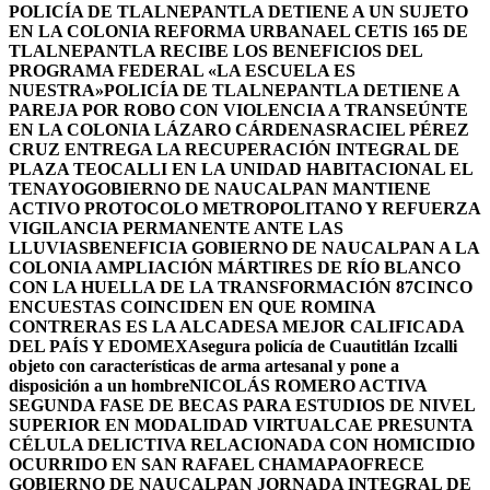
POLICÍA DE TLALNEPANTLA DETIENE A UN SUJETO
EN LA COLONIA REFORMA URBANA
EL CETIS 165 DE
TLALNEPANTLA RECIBE LOS BENEFICIOS DEL
PROGRAMA FEDERAL «LA ESCUELA ES
NUESTRA»
POLICÍA DE TLALNEPANTLA DETIENE A
PAREJA POR ROBO CON VIOLENCIA A TRANSEÚNTE
EN LA COLONIA LÁZARO CÁRDENAS
RACIEL PÉREZ
CRUZ ENTREGA LA RECUPERACIÓN INTEGRAL DE
PLAZA TEOCALLI EN LA UNIDAD HABITACIONAL EL
TENAYO
GOBIERNO DE NAUCALPAN MANTIENE
ACTIVO PROTOCOLO METROPOLITANO Y REFUERZA
VIGILANCIA PERMANENTE ANTE LAS
LLUVIAS
BENEFICIA GOBIERNO DE NAUCALPAN A LA
COLONIA AMPLIACIÓN MÁRTIRES DE RÍO BLANCO
CON LA HUELLA DE LA TRANSFORMACIÓN 87
CINCO
ENCUESTAS COINCIDEN EN QUE ROMINA
CONTRERAS ES LA ALCADESA MEJOR CALIFICADA
DEL PAÍS Y EDOMEX
Asegura policía de Cuautitlán Izcalli
objeto con características de arma artesanal y pone a
disposición a un hombre
NICOLÁS ROMERO ACTIVA
SEGUNDA FASE DE BECAS PARA ESTUDIOS DE NIVEL
SUPERIOR EN MODALIDAD VIRTUAL
CAE PRESUNTA
CÉLULA DELICTIVA RELACIONADA CON HOMICIDIO
OCURRIDO EN SAN RAFAEL CHAMAPA
OFRECE
GOBIERNO DE NAUCALPAN JORNADA INTEGRAL DE