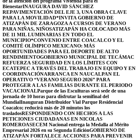
de la atención del programa Vivienda para el
Bienestar
INAUGURA DAVID SÁNCHEZ
REPAVIMENTACIÓN DEL EJE 3, UNA OBRA CLAVE
PARA LA MOVILIDAD
*INVITA GOBIERNO DE
ATIZAPÁN DE ZARAGOZA A CURSOS DE VERANO
PARA NIÑAS, NIÑOS
ATIZAPÁN HA COLOCADO MÁS
DE 11 MIL LUMINARIAS EN TODO EL
MUNICIPIO*
CONVENIO ENTRE COACALCO Y EL
COMITÉ OLÍMPICO MEXICANO: MÁS
OPORTUNIDADES PARA EL DEPORTE DE ALTO
RENDIMIENTO
GOBIERNO MUNICIPAL DE TECÁMAC
REFUERZA SEGURIDAD EN LOS LÍMITES CON
ECATEPEC A TRAVÉS DEL TRABAJO EN EQUIPO Y EN
COORDINACIÓN
ARRANCA EN NAUCALPAN EL
OPERATIVO “VERANO SEGURO 2026” PARA
PROTEGER A LAS FAMILIAS DURANTE EL PERIODO
VACACIONAL
Parque de las Esculturas será sede de una
jornada de 10 horas para disfrutar la semifinal del
Mundial
Inauguran Distribuidor Vial Parque Residencial
Coacalco; reducirá más de 20 minutos los
traslados
RESPONDIENDO CON HECHOS A LAS
PETICIONES CIUDADANAS EN NICOLAS
ROMERO
ASECEM Nacional entrega la Medalla al Mérito
Empresarial 2026 en su Segunda Edición
GOBIERNO DE
ATIZAPÁN FORTALECE ACCIONES PARA PREVENIR