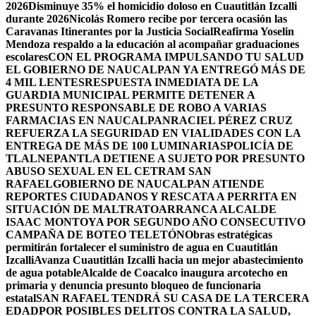
2026
Disminuye 35% el homicidio doloso en Cuautitlán Izcalli
durante 2026
Nicolás Romero recibe por tercera ocasión las
Caravanas Itinerantes por la Justicia Social
Reafirma Yoselin
Mendoza respaldo a la educación al acompañar graduaciones
escolares
CON EL PROGRAMA IMPULSANDO TU SALUD
EL GOBIERNO DE NAUCALPAN YA ENTREGÓ MÁS DE
4 MIL LENTES
RESPUESTA INMEDIATA DE LA
GUARDIA MUNICIPAL PERMITE DETENER A
PRESUNTO RESPONSABLE DE ROBO A VARIAS
FARMACIAS EN NAUCALPAN
RACIEL PÉREZ CRUZ
REFUERZA LA SEGURIDAD EN VIALIDADES CON LA
ENTREGA DE MÁS DE 100 LUMINARIAS
POLICÍA DE
TLALNEPANTLA DETIENE A SUJETO POR PRESUNTO
ABUSO SEXUAL EN EL CETRAM SAN
RAFAEL
GOBIERNO DE NAUCALPAN ATIENDE
REPORTES CIUDADANOS Y RESCATA A PERRITA EN
SITUACIÓN DE MALTRATO
ARRANCA ALCALDE
ISAAC MONTOYA POR SEGUNDO AÑO CONSECUTIVO
CAMPAÑA DE BOTEO TELETÓN
Obras estratégicas
permitirán fortalecer el suministro de agua en Cuautitlán
Izcalli
Avanza Cuautitlán Izcalli hacia un mejor abastecimiento
de agua potable
Alcalde de Coacalco inaugura arcotecho en
primaria y denuncia presunto bloqueo de funcionaria
estatal
SAN RAFAEL TENDRÁ SU CASA DE LA TERCERA
EDAD
POR POSIBLES DELITOS CONTRA LA SALUD,