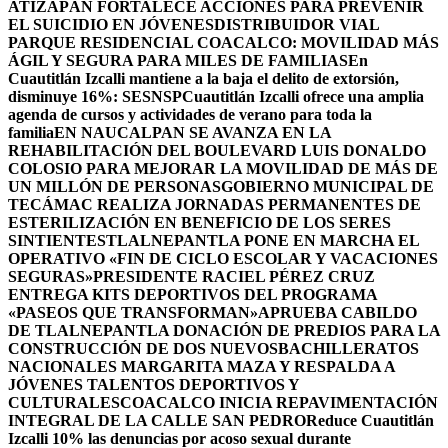
ATIZAPÁN FORTALECE ACCIONES PARA PREVENIR
EL SUICIDIO EN JÓVENES
DISTRIBUIDOR VIAL
PARQUE RESIDENCIAL COACALCO: MOVILIDAD MÁS
ÁGIL Y SEGURA PARA MILES DE FAMILIAS
En
Cuautitlán Izcalli mantiene a la baja el delito de extorsión,
disminuye 16%: SESNSP
Cuautitlán Izcalli ofrece una amplia
agenda de cursos y actividades de verano para toda la
familia
EN NAUCALPAN SE AVANZA EN LA
REHABILITACIÓN DEL BOULEVARD LUIS DONALDO
COLOSIO PARA MEJORAR LA MOVILIDAD DE MÁS DE
UN MILLÓN DE PERSONAS
GOBIERNO MUNICIPAL DE
TECÁMAC REALIZA JORNADAS PERMANENTES DE
ESTERILIZACIÓN EN BENEFICIO DE LOS SERES
SINTIENTES
TLALNEPANTLA PONE EN MARCHA EL
OPERATIVO «FIN DE CICLO ESCOLAR Y VACACIONES
SEGURAS»
PRESIDENTE RACIEL PÉREZ CRUZ
ENTREGA KITS DEPORTIVOS DEL PROGRAMA
«PASEOS QUE TRANSFORMAN»
APRUEBA CABILDO
DE TLALNEPANTLA DONACIÓN DE PREDIOS PARA LA
CONSTRUCCIÓN DE DOS NUEVOSBACHILLERATOS
NACIONALES MARGARITA MAZA Y RESPALDA A
JÓVENES TALENTOS DEPORTIVOS Y
CULTURALES
COACALCO INICIA REPAVIMENTACIÓN
INTEGRAL DE LA CALLE SAN PEDRO
Reduce Cuautitlán
Izcalli 10% las denuncias por acoso sexual durante