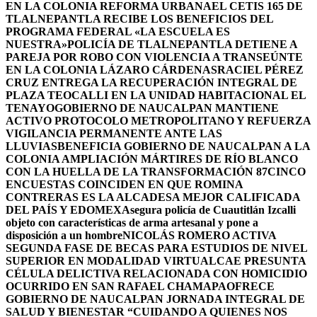
EN LA COLONIA REFORMA URBANA
EL CETIS 165 DE
TLALNEPANTLA RECIBE LOS BENEFICIOS DEL
PROGRAMA FEDERAL «LA ESCUELA ES
NUESTRA»
POLICÍA DE TLALNEPANTLA DETIENE A
PAREJA POR ROBO CON VIOLENCIA A TRANSEÚNTE
EN LA COLONIA LÁZARO CÁRDENAS
RACIEL PÉREZ
CRUZ ENTREGA LA RECUPERACIÓN INTEGRAL DE
PLAZA TEOCALLI EN LA UNIDAD HABITACIONAL EL
TENAYO
GOBIERNO DE NAUCALPAN MANTIENE
ACTIVO PROTOCOLO METROPOLITANO Y REFUERZA
VIGILANCIA PERMANENTE ANTE LAS
LLUVIAS
BENEFICIA GOBIERNO DE NAUCALPAN A LA
COLONIA AMPLIACIÓN MÁRTIRES DE RÍO BLANCO
CON LA HUELLA DE LA TRANSFORMACIÓN 87
CINCO
ENCUESTAS COINCIDEN EN QUE ROMINA
CONTRERAS ES LA ALCADESA MEJOR CALIFICADA
DEL PAÍS Y EDOMEX
Asegura policía de Cuautitlán Izcalli
objeto con características de arma artesanal y pone a
disposición a un hombre
NICOLÁS ROMERO ACTIVA
SEGUNDA FASE DE BECAS PARA ESTUDIOS DE NIVEL
SUPERIOR EN MODALIDAD VIRTUAL
CAE PRESUNTA
CÉLULA DELICTIVA RELACIONADA CON HOMICIDIO
OCURRIDO EN SAN RAFAEL CHAMAPA
OFRECE
GOBIERNO DE NAUCALPAN JORNADA INTEGRAL DE
SALUD Y BIENESTAR “CUIDANDO A QUIENES NOS