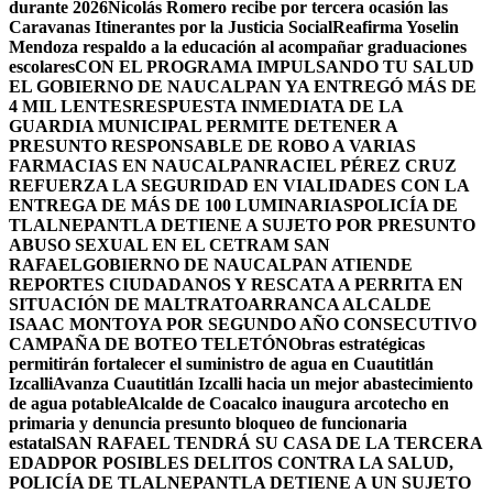
durante 2026
Nicolás Romero recibe por tercera ocasión las
Caravanas Itinerantes por la Justicia Social
Reafirma Yoselin
Mendoza respaldo a la educación al acompañar graduaciones
escolares
CON EL PROGRAMA IMPULSANDO TU SALUD
EL GOBIERNO DE NAUCALPAN YA ENTREGÓ MÁS DE
4 MIL LENTES
RESPUESTA INMEDIATA DE LA
GUARDIA MUNICIPAL PERMITE DETENER A
PRESUNTO RESPONSABLE DE ROBO A VARIAS
FARMACIAS EN NAUCALPAN
RACIEL PÉREZ CRUZ
REFUERZA LA SEGURIDAD EN VIALIDADES CON LA
ENTREGA DE MÁS DE 100 LUMINARIAS
POLICÍA DE
TLALNEPANTLA DETIENE A SUJETO POR PRESUNTO
ABUSO SEXUAL EN EL CETRAM SAN
RAFAEL
GOBIERNO DE NAUCALPAN ATIENDE
REPORTES CIUDADANOS Y RESCATA A PERRITA EN
SITUACIÓN DE MALTRATO
ARRANCA ALCALDE
ISAAC MONTOYA POR SEGUNDO AÑO CONSECUTIVO
CAMPAÑA DE BOTEO TELETÓN
Obras estratégicas
permitirán fortalecer el suministro de agua en Cuautitlán
Izcalli
Avanza Cuautitlán Izcalli hacia un mejor abastecimiento
de agua potable
Alcalde de Coacalco inaugura arcotecho en
primaria y denuncia presunto bloqueo de funcionaria
estatal
SAN RAFAEL TENDRÁ SU CASA DE LA TERCERA
EDAD
POR POSIBLES DELITOS CONTRA LA SALUD,
POLICÍA DE TLALNEPANTLA DETIENE A UN SUJETO