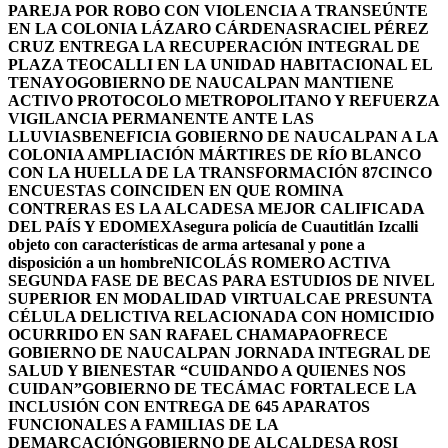
PAREJA POR ROBO CON VIOLENCIA A TRANSEÚNTE
EN LA COLONIA LÁZARO CÁRDENAS
RACIEL PÉREZ
CRUZ ENTREGA LA RECUPERACIÓN INTEGRAL DE
PLAZA TEOCALLI EN LA UNIDAD HABITACIONAL EL
TENAYO
GOBIERNO DE NAUCALPAN MANTIENE
ACTIVO PROTOCOLO METROPOLITANO Y REFUERZA
VIGILANCIA PERMANENTE ANTE LAS
LLUVIAS
BENEFICIA GOBIERNO DE NAUCALPAN A LA
COLONIA AMPLIACIÓN MÁRTIRES DE RÍO BLANCO
CON LA HUELLA DE LA TRANSFORMACIÓN 87
CINCO
ENCUESTAS COINCIDEN EN QUE ROMINA
CONTRERAS ES LA ALCADESA MEJOR CALIFICADA
DEL PAÍS Y EDOMEX
Asegura policía de Cuautitlán Izcalli
objeto con características de arma artesanal y pone a
disposición a un hombre
NICOLÁS ROMERO ACTIVA
SEGUNDA FASE DE BECAS PARA ESTUDIOS DE NIVEL
SUPERIOR EN MODALIDAD VIRTUAL
CAE PRESUNTA
CÉLULA DELICTIVA RELACIONADA CON HOMICIDIO
OCURRIDO EN SAN RAFAEL CHAMAPA
OFRECE
GOBIERNO DE NAUCALPAN JORNADA INTEGRAL DE
SALUD Y BIENESTAR “CUIDANDO A QUIENES NOS
CUIDAN”
GOBIERNO DE TECÁMAC FORTALECE LA
INCLUSIÓN CON ENTREGA DE 645 APARATOS
FUNCIONALES A FAMILIAS DE LA
DEMARCACIÓN
GOBIERNO DE ALCALDESA ROSI