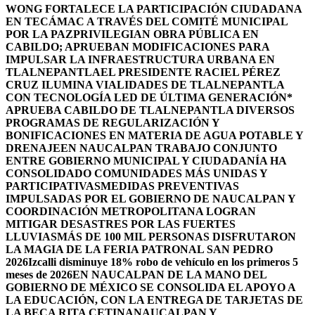
WONG FORTALECE LA PARTICIPACIÓN CIUDADANA
EN TECÁMAC A TRAVÉS DEL COMITÉ MUNICIPAL
POR LA PAZ
PRIVILEGIAN OBRA PÚBLICA EN
CABILDO; APRUEBAN MODIFICACIONES PARA
IMPULSAR LA INFRAESTRUCTURA URBANA EN
TLALNEPANTLA
EL PRESIDENTE RACIEL PÉREZ
CRUZ ILUMINA VIALIDADES DE TLALNEPANTLA
CON TECNOLOGÍA LED DE ÚLTIMA GENERACIÓN*
APRUEBA CABILDO DE TLALNEPANTLA DIVERSOS
PROGRAMAS DE REGULARIZACIÓN Y
BONIFICACIONES EN MATERIA DE AGUA POTABLE Y
DRENAJE
EN NAUCALPAN TRABAJO CONJUNTO
ENTRE GOBIERNO MUNICIPAL Y CIUDADANÍA HA
CONSOLIDADO COMUNIDADES MÁS UNIDAS Y
PARTICIPATIVAS
MEDIDAS PREVENTIVAS
IMPULSADAS POR EL GOBIERNO DE NAUCALPAN Y
COORDINACIÓN METROPOLITANA LOGRAN
MITIGAR DESASTRES POR LAS FUERTES
LLUVIAS
MÁS DE 100 MIL PERSONAS DISFRUTARON
LA MAGIA DE LA FERIA PATRONAL SAN PEDRO
2026
Izcalli disminuye 18% robo de vehículo en los primeros 5
meses de 2026
EN NAUCALPAN DE LA MANO DEL
GOBIERNO DE MÉXICO SE CONSOLIDA EL APOYO A
LA EDUCACIÓN, CON LA ENTREGA DE TARJETAS DE
LA BECA RITA CETINA
NAUCALPAN Y