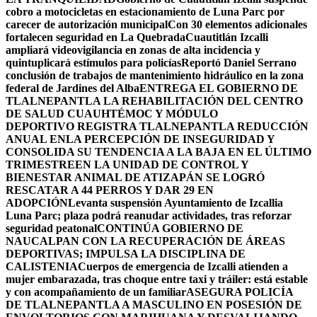
cobro a motocicletas en estacionamiento de Luna Parc por
carecer de autorización municipal
Con 30 elementos adicionales
fortalecen seguridad en La Quebrada
Cuautitlán Izcalli
ampliará videovigilancia en zonas de alta incidencia y
quintuplicará estímulos para policías
Reportó Daniel Serrano
conclusión de trabajos de mantenimiento hidráulico en la zona
federal de Jardines del Alba
ENTREGA EL GOBIERNO DE
TLALNEPANTLA LA REHABILITACIÓN DEL CENTRO
DE SALUD CUAUHTÉMOC Y MÓDULO
DEPORTIVO
REGISTRA TLALNEPANTLA REDUCCIÓN
ANUAL ENLA PERCEPCIÓN DE INSEGURIDAD Y
CONSOLIDA SU TENDENCIA A LA BAJA EN EL ÚLTIMO
TRIMESTRE
EN LA UNIDAD DE CONTROL Y
BIENESTAR ANIMAL DE ATIZAPÁN SE LOGRÓ
RESCATAR A 44 PERROS Y DAR 29 EN
ADOPCIÓN
Levanta suspensión Ayuntamiento de Izcallia
Luna Parc; plaza podrá reanudar actividades, tras reforzar
seguridad peatonal
CONTINÚA GOBIERNO DE
NAUCALPAN CON LA RECUPERACIÓN DE ÁREAS
DEPORTIVAS; IMPULSA LA DISCIPLINA DE
CALISTENIA
Cuerpos de emergencia de Izcalli atienden a
mujer embarazada, tras choque entre taxi y tráiler: está estable
y con acompañamiento de un familiar
ASEGURA POLICÍA
DE TLALNEPANTLA A MASCULINO EN POSESIÓN DE