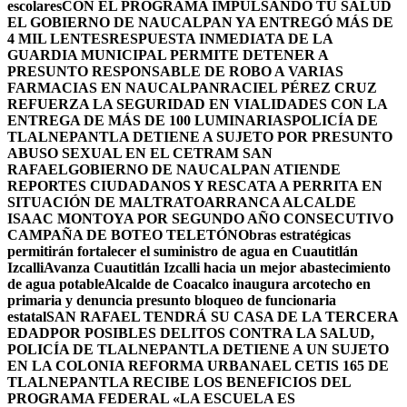
escolares
CON EL PROGRAMA IMPULSANDO TU SALUD
EL GOBIERNO DE NAUCALPAN YA ENTREGÓ MÁS DE
4 MIL LENTES
RESPUESTA INMEDIATA DE LA
GUARDIA MUNICIPAL PERMITE DETENER A
PRESUNTO RESPONSABLE DE ROBO A VARIAS
FARMACIAS EN NAUCALPAN
RACIEL PÉREZ CRUZ
REFUERZA LA SEGURIDAD EN VIALIDADES CON LA
ENTREGA DE MÁS DE 100 LUMINARIAS
POLICÍA DE
TLALNEPANTLA DETIENE A SUJETO POR PRESUNTO
ABUSO SEXUAL EN EL CETRAM SAN
RAFAEL
GOBIERNO DE NAUCALPAN ATIENDE
REPORTES CIUDADANOS Y RESCATA A PERRITA EN
SITUACIÓN DE MALTRATO
ARRANCA ALCALDE
ISAAC MONTOYA POR SEGUNDO AÑO CONSECUTIVO
CAMPAÑA DE BOTEO TELETÓN
Obras estratégicas
permitirán fortalecer el suministro de agua en Cuautitlán
Izcalli
Avanza Cuautitlán Izcalli hacia un mejor abastecimiento
de agua potable
Alcalde de Coacalco inaugura arcotecho en
primaria y denuncia presunto bloqueo de funcionaria
estatal
SAN RAFAEL TENDRÁ SU CASA DE LA TERCERA
EDAD
POR POSIBLES DELITOS CONTRA LA SALUD,
POLICÍA DE TLALNEPANTLA DETIENE A UN SUJETO
EN LA COLONIA REFORMA URBANA
EL CETIS 165 DE
TLALNEPANTLA RECIBE LOS BENEFICIOS DEL
PROGRAMA FEDERAL «LA ESCUELA ES