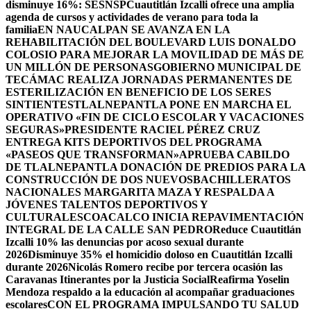
disminuye 16%: SESNSP
Cuautitlán Izcalli ofrece una amplia
agenda de cursos y actividades de verano para toda la
familia
EN NAUCALPAN SE AVANZA EN LA
REHABILITACIÓN DEL BOULEVARD LUIS DONALDO
COLOSIO PARA MEJORAR LA MOVILIDAD DE MÁS DE
UN MILLÓN DE PERSONAS
GOBIERNO MUNICIPAL DE
TECÁMAC REALIZA JORNADAS PERMANENTES DE
ESTERILIZACIÓN EN BENEFICIO DE LOS SERES
SINTIENTES
TLALNEPANTLA PONE EN MARCHA EL
OPERATIVO «FIN DE CICLO ESCOLAR Y VACACIONES
SEGURAS»
PRESIDENTE RACIEL PÉREZ CRUZ
ENTREGA KITS DEPORTIVOS DEL PROGRAMA
«PASEOS QUE TRANSFORMAN»
APRUEBA CABILDO
DE TLALNEPANTLA DONACIÓN DE PREDIOS PARA LA
CONSTRUCCIÓN DE DOS NUEVOSBACHILLERATOS
NACIONALES MARGARITA MAZA Y RESPALDA A
JÓVENES TALENTOS DEPORTIVOS Y
CULTURALES
COACALCO INICIA REPAVIMENTACIÓN
INTEGRAL DE LA CALLE SAN PEDRO
Reduce Cuautitlán
Izcalli 10% las denuncias por acoso sexual durante
2026
Disminuye 35% el homicidio doloso en Cuautitlán Izcalli
durante 2026
Nicolás Romero recibe por tercera ocasión las
Caravanas Itinerantes por la Justicia Social
Reafirma Yoselin
Mendoza respaldo a la educación al acompañar graduaciones
escolares
CON EL PROGRAMA IMPULSANDO TU SALUD