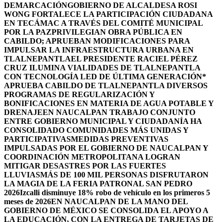
DEMARCACIÓN
GOBIERNO DE ALCALDESA ROSI
WONG FORTALECE LA PARTICIPACIÓN CIUDADANA
EN TECÁMAC A TRAVÉS DEL COMITÉ MUNICIPAL
POR LA PAZ
PRIVILEGIAN OBRA PÚBLICA EN
CABILDO; APRUEBAN MODIFICACIONES PARA
IMPULSAR LA INFRAESTRUCTURA URBANA EN
TLALNEPANTLA
EL PRESIDENTE RACIEL PÉREZ
CRUZ ILUMINA VIALIDADES DE TLALNEPANTLA
CON TECNOLOGÍA LED DE ÚLTIMA GENERACIÓN*
APRUEBA CABILDO DE TLALNEPANTLA DIVERSOS
PROGRAMAS DE REGULARIZACIÓN Y
BONIFICACIONES EN MATERIA DE AGUA POTABLE Y
DRENAJE
EN NAUCALPAN TRABAJO CONJUNTO
ENTRE GOBIERNO MUNICIPAL Y CIUDADANÍA HA
CONSOLIDADO COMUNIDADES MÁS UNIDAS Y
PARTICIPATIVAS
MEDIDAS PREVENTIVAS
IMPULSADAS POR EL GOBIERNO DE NAUCALPAN Y
COORDINACIÓN METROPOLITANA LOGRAN
MITIGAR DESASTRES POR LAS FUERTES
LLUVIAS
MÁS DE 100 MIL PERSONAS DISFRUTARON
LA MAGIA DE LA FERIA PATRONAL SAN PEDRO
2026
Izcalli disminuye 18% robo de vehículo en los primeros 5
meses de 2026
EN NAUCALPAN DE LA MANO DEL
GOBIERNO DE MÉXICO SE CONSOLIDA EL APOYO A
LA EDUCACIÓN, CON LA ENTREGA DE TARJETAS DE