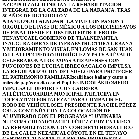
AZCAPOTZALCO INICIAN LA REHABILITACIÓN
INTEGRAL DE LA CALZADA DE LA NARANJA, TRAS
50 AÑOS DE DETERIORO Y
ABANDONO
TLALNEPANTLA VIVE CON PASIÓN Y
ORGULLO EL PASE DE MÉXICO A LOS DIECISEISAVOS
DE FINAL DESDE EL DESTINO FUTBOLERO DE
TENAYUCA
EL GOBIERNO DE TLALNEPANTLA
INAUGURA OBRAS DE INFRAESTRUCTURA URBANA
Y MEJORAMIENTO VISUAL EN LOMAS DE SAN JUAN
IXHUATEPEC
PEDRO RODRÍGUEZ Y PATY ARÉVALO
CELEBRARON A LOS PAPÁS ATIZAPENSES CON
FUNCIONES DE LUCHA LIBRE
COACALCO IMPULSA
LA REGULARIZACIÓN DEL SUELO PARA PROTEGER
EL PATRIMONIO FAMILIAR
Izcalli hace bailar y canta a
miles de papás en día con el Papi Fest
NICOLÁS ROMERO
IMPULSA EL DEPORTE CON CARRERA
ATLÉTICA
GUARDIA MUNICIPAL PARTICIPA EN
“OPERATIVO FORTALEZA” PARA COMBATIR EL
ROBO DE VEHÍCULOS
EL PRESIDENTE RACIEL PÉREZ
CRUZ CONTINÚA CON LA COLOCACIÓN DE
ALUMBRADO CON EL PROGRAMA “LUMINARIA
NUESTRA CIUDAD”
RACIEL PÉREZ CRUZ ENTREGA
LA REHABILITACIÓN CON CONCRETO HIDRÁULICO
DE LA CALLE NEZAHUALCÓYOTL EN EL TENAYO
CENTRO
TLALNEPANTLA RECIBE PROPUESTAS