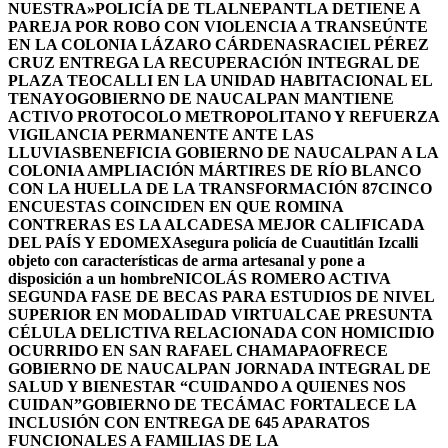
NUESTRA»
POLICÍA DE TLALNEPANTLA DETIENE A
PAREJA POR ROBO CON VIOLENCIA A TRANSEÚNTE
EN LA COLONIA LÁZARO CÁRDENAS
RACIEL PÉREZ
CRUZ ENTREGA LA RECUPERACIÓN INTEGRAL DE
PLAZA TEOCALLI EN LA UNIDAD HABITACIONAL EL
TENAYO
GOBIERNO DE NAUCALPAN MANTIENE
ACTIVO PROTOCOLO METROPOLITANO Y REFUERZA
VIGILANCIA PERMANENTE ANTE LAS
LLUVIAS
BENEFICIA GOBIERNO DE NAUCALPAN A LA
COLONIA AMPLIACIÓN MÁRTIRES DE RÍO BLANCO
CON LA HUELLA DE LA TRANSFORMACIÓN 87
CINCO
ENCUESTAS COINCIDEN EN QUE ROMINA
CONTRERAS ES LA ALCADESA MEJOR CALIFICADA
DEL PAÍS Y EDOMEX
Asegura policía de Cuautitlán Izcalli
objeto con características de arma artesanal y pone a
disposición a un hombre
NICOLÁS ROMERO ACTIVA
SEGUNDA FASE DE BECAS PARA ESTUDIOS DE NIVEL
SUPERIOR EN MODALIDAD VIRTUAL
CAE PRESUNTA
CÉLULA DELICTIVA RELACIONADA CON HOMICIDIO
OCURRIDO EN SAN RAFAEL CHAMAPA
OFRECE
GOBIERNO DE NAUCALPAN JORNADA INTEGRAL DE
SALUD Y BIENESTAR “CUIDANDO A QUIENES NOS
CUIDAN”
GOBIERNO DE TECÁMAC FORTALECE LA
INCLUSIÓN CON ENTREGA DE 645 APARATOS
FUNCIONALES A FAMILIAS DE LA