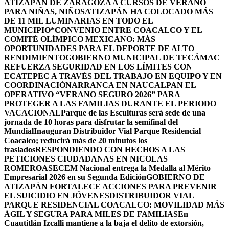
ATIZAPÁN DE ZARAGOZA A CURSOS DE VERANO
PARA NIÑAS, NIÑOS
ATIZAPÁN HA COLOCADO MÁS
DE 11 MIL LUMINARIAS EN TODO EL
MUNICIPIO*
CONVENIO ENTRE COACALCO Y EL
COMITÉ OLÍMPICO MEXICANO: MÁS
OPORTUNIDADES PARA EL DEPORTE DE ALTO
RENDIMIENTO
GOBIERNO MUNICIPAL DE TECÁMAC
REFUERZA SEGURIDAD EN LOS LÍMITES CON
ECATEPEC A TRAVÉS DEL TRABAJO EN EQUIPO Y EN
COORDINACIÓN
ARRANCA EN NAUCALPAN EL
OPERATIVO “VERANO SEGURO 2026” PARA
PROTEGER A LAS FAMILIAS DURANTE EL PERIODO
VACACIONAL
Parque de las Esculturas será sede de una
jornada de 10 horas para disfrutar la semifinal del
Mundial
Inauguran Distribuidor Vial Parque Residencial
Coacalco; reducirá más de 20 minutos los
traslados
RESPONDIENDO CON HECHOS A LAS
PETICIONES CIUDADANAS EN NICOLAS
ROMERO
ASECEM Nacional entrega la Medalla al Mérito
Empresarial 2026 en su Segunda Edición
GOBIERNO DE
ATIZAPÁN FORTALECE ACCIONES PARA PREVENIR
EL SUICIDIO EN JÓVENES
DISTRIBUIDOR VIAL
PARQUE RESIDENCIAL COACALCO: MOVILIDAD MÁS
ÁGIL Y SEGURA PARA MILES DE FAMILIAS
En
Cuautitlán Izcalli mantiene a la baja el delito de extorsión,