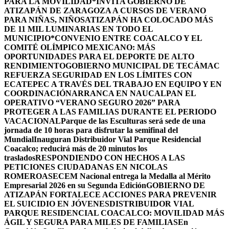
PARA LA MOVILIDAD
*INVITA GOBIERNO DE
ATIZAPÁN DE ZARAGOZA A CURSOS DE VERANO
PARA NIÑAS, NIÑOS
ATIZAPÁN HA COLOCADO MÁS
DE 11 MIL LUMINARIAS EN TODO EL
MUNICIPIO*
CONVENIO ENTRE COACALCO Y EL
COMITÉ OLÍMPICO MEXICANO: MÁS
OPORTUNIDADES PARA EL DEPORTE DE ALTO
RENDIMIENTO
GOBIERNO MUNICIPAL DE TECÁMAC
REFUERZA SEGURIDAD EN LOS LÍMITES CON
ECATEPEC A TRAVÉS DEL TRABAJO EN EQUIPO Y EN
COORDINACIÓN
ARRANCA EN NAUCALPAN EL
OPERATIVO “VERANO SEGURO 2026” PARA
PROTEGER A LAS FAMILIAS DURANTE EL PERIODO
VACACIONAL
Parque de las Esculturas será sede de una
jornada de 10 horas para disfrutar la semifinal del
Mundial
Inauguran Distribuidor Vial Parque Residencial
Coacalco; reducirá más de 20 minutos los
traslados
RESPONDIENDO CON HECHOS A LAS
PETICIONES CIUDADANAS EN NICOLAS
ROMERO
ASECEM Nacional entrega la Medalla al Mérito
Empresarial 2026 en su Segunda Edición
GOBIERNO DE
ATIZAPÁN FORTALECE ACCIONES PARA PREVENIR
EL SUICIDIO EN JÓVENES
DISTRIBUIDOR VIAL
PARQUE RESIDENCIAL COACALCO: MOVILIDAD MÁS
ÁGIL Y SEGURA PARA MILES DE FAMILIAS
En