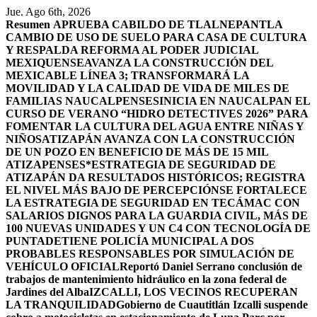
Saltar
Jue. Ago 6th, 2026
al
Resumen
APRUEBA CABILDO DE TLALNEPANTLA
contenido
CAMBIO DE USO DE SUELO PARA CASA DE CULTURA
Y RESPALDA REFORMA AL PODER JUDICIAL
MEXIQUENSE
AVANZA LA CONSTRUCCIÓN DEL
MEXICABLE LÍNEA 3; TRANSFORMARÁ LA
MOVILIDAD Y LA CALIDAD DE VIDA DE MILES DE
FAMILIAS NAUCALPENSES
INICIA EN NAUCALPAN EL
CURSO DE VERANO “HIDRO DETECTIVES 2026” PARA
FOMENTAR LA CULTURA DEL AGUA ENTRE NIÑAS Y
NIÑOS
ATIZAPÁN AVANZA CON LA CONSTRUCCIÓN
DE UN POZO EN BENEFICIO DE MÁS DE 15 MIL
ATIZAPENSES
*ESTRATEGIA DE SEGURIDAD DE
ATIZAPÁN DA RESULTADOS HISTÓRICOS; REGISTRA
EL NIVEL MÁS BAJO DE PERCEPCIÓN
SE FORTALECE
LA ESTRATEGIA DE SEGURIDAD EN TECÁMAC CON
SALARIOS DIGNOS PARA LA GUARDIA CIVIL, MÁS DE
100 NUEVAS UNIDADES Y UN C4 CON TECNOLOGÍA DE
PUNTA
DETIENE POLICÍA MUNICIPAL A DOS
PROBABLES RESPONSABLES POR SIMULACIÓN DE
VEHÍCULO OFICIAL
Reportó Daniel Serrano conclusión de
trabajos de mantenimiento hidráulico en la zona federal de
Jardines del Alba
IZCALLI, LOS VECINOS RECUPERAN
LA TRANQUILIDAD
Gobierno de Cuautitlán Izcalli suspende