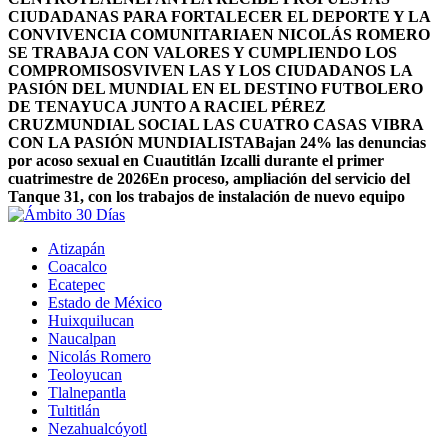
CIUDADANAS PARA FORTALECER EL DEPORTE Y LA
CONVIVENCIA COMUNITARIA
EN NICOLÁS ROMERO
SE TRABAJA CON VALORES Y CUMPLIENDO LOS
COMPROMISOS
VIVEN LAS Y LOS CIUDADANOS LA
PASIÓN DEL MUNDIAL EN EL DESTINO FUTBOLERO
DE TENAYUCA JUNTO A RACIEL PÉREZ
CRUZ
MUNDIAL SOCIAL LAS CUATRO CASAS VIBRA
CON LA PASIÓN MUNDIALISTA
Bajan 24% las denuncias
por acoso sexual en Cuautitlán Izcalli durante el primer
cuatrimestre de 2026
En proceso, ampliación del servicio del
Tanque 31, con los trabajos de instalación de nuevo equipo
Atizapán
Coacalco
Ecatepec
Estado de México
Huixquilucan
Naucalpan
Nicolás Romero
Teoloyucan
Tlalnepantla
Tultitlán
Nezahualcóyotl