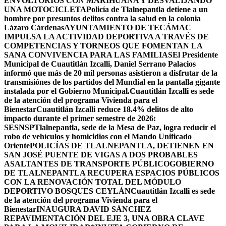
ENVOLTORIOS CON MARIHUANA Y DESVALIJANDO
UNA MOTOCICLETA
Policía de Tlalnepantla detiene a un
hombre por presuntos delitos contra la salud en la colonia
Lázaro Cárdenas
AYUNTAMIENTO DE TECÁMAC
IMPULSA LA ACTIVIDAD DEPORTIVA A TRAVÉS DE
COMPETENCIAS Y TORNEOS QUE FOMENTAN LA
SANA CONVIVENCIA PARA LAS FAMILIAS
El Presidente
Municipal de Cuautitlán Izcalli, Daniel Serrano Palacios
informó que más de 20 mil personas asistieron a disfrutar de la
transmisiónes de los partidos del Mundial en la pantalla gigante
instalada por el Gobierno Municipal.
Cuautitlán Izcalli es sede
de la atención del programa Vivienda para el
Bienestar
Cuautitlán Izcalli reduce 18.4% delitos de alto
impacto durante el primer semestre de 2026:
SESNSP
Tlalnepantla, sede de la Mesa de Paz, logra reducir el
robo de vehículos y homicidios con el Mando Unificado
Oriente
POLICÍAS DE TLALNEPANTLA, ​DETIENEN EN
SAN JOSÉ PUENTE DE VIGAS A DOS PROBABLES
ASALTANTES DE TRANSPORTE PÚBLICO
GOBIERNO
DE TLALNEPANTLA RECUPERA ESPACIOS PÚBLICOS
CON LA RENOVACIÓN TOTAL DEL MÓDULO
DEPORTIVO BOSQUES CEYLÁN
Cuautitlán Izcalli es sede
de la atención del programa Vivienda para el
Bienestar
INAUGURA DAVID SÁNCHEZ
REPAVIMENTACIÓN DEL EJE 3, UNA OBRA CLAVE