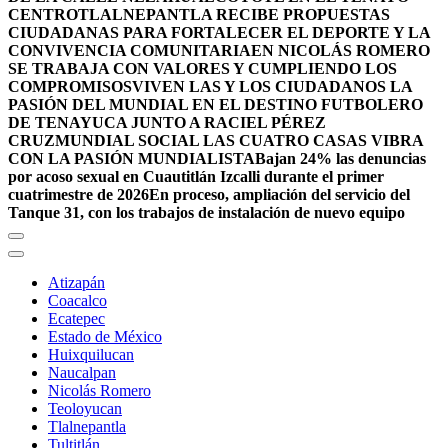
CENTRO
TLALNEPANTLA RECIBE PROPUESTAS
CIUDADANAS PARA FORTALECER EL DEPORTE Y LA
CONVIVENCIA COMUNITARIA
EN NICOLÁS ROMERO
SE TRABAJA CON VALORES Y CUMPLIENDO LOS
COMPROMISOS
VIVEN LAS Y LOS CIUDADANOS LA
PASIÓN DEL MUNDIAL EN EL DESTINO FUTBOLERO
DE TENAYUCA JUNTO A RACIEL PÉREZ
CRUZ
MUNDIAL SOCIAL LAS CUATRO CASAS VIBRA
CON LA PASIÓN MUNDIALISTA
Bajan 24% las denuncias
por acoso sexual en Cuautitlán Izcalli durante el primer
cuatrimestre de 2026
En proceso, ampliación del servicio del
Tanque 31, con los trabajos de instalación de nuevo equipo
Atizapán
Coacalco
Ecatepec
Estado de México
Huixquilucan
Naucalpan
Nicolás Romero
Teoloyucan
Tlalnepantla
Tultitlán