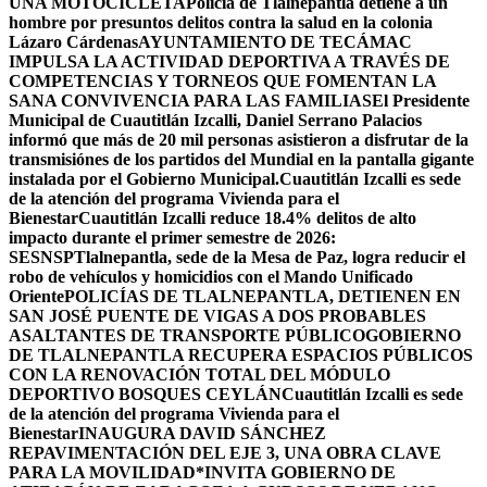
UNA MOTOCICLETA
Policía de Tlalnepantla detiene a un
hombre por presuntos delitos contra la salud en la colonia
Lázaro Cárdenas
AYUNTAMIENTO DE TECÁMAC
IMPULSA LA ACTIVIDAD DEPORTIVA A TRAVÉS DE
COMPETENCIAS Y TORNEOS QUE FOMENTAN LA
SANA CONVIVENCIA PARA LAS FAMILIAS
El Presidente
Municipal de Cuautitlán Izcalli, Daniel Serrano Palacios
informó que más de 20 mil personas asistieron a disfrutar de la
transmisiónes de los partidos del Mundial en la pantalla gigante
instalada por el Gobierno Municipal.
Cuautitlán Izcalli es sede
de la atención del programa Vivienda para el
Bienestar
Cuautitlán Izcalli reduce 18.4% delitos de alto
impacto durante el primer semestre de 2026:
SESNSP
Tlalnepantla, sede de la Mesa de Paz, logra reducir el
robo de vehículos y homicidios con el Mando Unificado
Oriente
POLICÍAS DE TLALNEPANTLA, ​DETIENEN EN
SAN JOSÉ PUENTE DE VIGAS A DOS PROBABLES
ASALTANTES DE TRANSPORTE PÚBLICO
GOBIERNO
DE TLALNEPANTLA RECUPERA ESPACIOS PÚBLICOS
CON LA RENOVACIÓN TOTAL DEL MÓDULO
DEPORTIVO BOSQUES CEYLÁN
Cuautitlán Izcalli es sede
de la atención del programa Vivienda para el
Bienestar
INAUGURA DAVID SÁNCHEZ
REPAVIMENTACIÓN DEL EJE 3, UNA OBRA CLAVE
PARA LA MOVILIDAD
*INVITA GOBIERNO DE