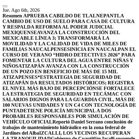
Jue. Ago 6th, 2026
Resumen
APRUEBA CABILDO DE TLALNEPANTLA
CAMBIO DE USO DE SUELO PARA CASA DE CULTURA
Y RESPALDA REFORMA AL PODER JUDICIAL
MEXIQUENSE
AVANZA LA CONSTRUCCIÓN DEL
MEXICABLE LÍNEA 3; TRANSFORMARÁ LA
MOVILIDAD Y LA CALIDAD DE VIDA DE MILES DE
FAMILIAS NAUCALPENSES
INICIA EN NAUCALPAN EL
CURSO DE VERANO “HIDRO DETECTIVES 2026” PARA
FOMENTAR LA CULTURA DEL AGUA ENTRE NIÑAS Y
NIÑOS
ATIZAPÁN AVANZA CON LA CONSTRUCCIÓN
DE UN POZO EN BENEFICIO DE MÁS DE 15 MIL
ATIZAPENSES
*ESTRATEGIA DE SEGURIDAD DE
ATIZAPÁN DA RESULTADOS HISTÓRICOS; REGISTRA
EL NIVEL MÁS BAJO DE PERCEPCIÓN
SE FORTALECE
LA ESTRATEGIA DE SEGURIDAD EN TECÁMAC CON
SALARIOS DIGNOS PARA LA GUARDIA CIVIL, MÁS DE
100 NUEVAS UNIDADES Y UN C4 CON TECNOLOGÍA DE
PUNTA
DETIENE POLICÍA MUNICIPAL A DOS
PROBABLES RESPONSABLES POR SIMULACIÓN DE
VEHÍCULO OFICIAL
Reportó Daniel Serrano conclusión de
trabajos de mantenimiento hidráulico en la zona federal de
Jardines del Alba
IZCALLI, LOS VECINOS RECUPERAN
LA TRANQUILIDAD
Gobierno de Cuautitlán Izcalli suspende