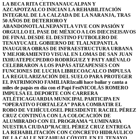
LA BECA RITA CETINA
NAUCALPAN Y
AZCAPOTZALCO INICIAN LA REHABILITACIÓN
INTEGRAL DE LA CALZADA DE LA NARANJA, TRAS
50 AÑOS DE DETERIORO Y
ABANDONO
TLALNEPANTLA VIVE CON PASIÓN Y
ORGULLO EL PASE DE MÉXICO A LOS DIECISEISAVOS
DE FINAL DESDE EL DESTINO FUTBOLERO DE
TENAYUCA
EL GOBIERNO DE TLALNEPANTLA
INAUGURA OBRAS DE INFRAESTRUCTURA URBANA
Y MEJORAMIENTO VISUAL EN LOMAS DE SAN JUAN
IXHUATEPEC
PEDRO RODRÍGUEZ Y PATY ARÉVALO
CELEBRARON A LOS PAPÁS ATIZAPENSES CON
FUNCIONES DE LUCHA LIBRE
COACALCO IMPULSA
LA REGULARIZACIÓN DEL SUELO PARA PROTEGER
EL PATRIMONIO FAMILIAR
Izcalli hace bailar y canta a
miles de papás en día con el Papi Fest
NICOLÁS ROMERO
IMPULSA EL DEPORTE CON CARRERA
ATLÉTICA
GUARDIA MUNICIPAL PARTICIPA EN
“OPERATIVO FORTALEZA” PARA COMBATIR EL
ROBO DE VEHÍCULOS
EL PRESIDENTE RACIEL PÉREZ
CRUZ CONTINÚA CON LA COLOCACIÓN DE
ALUMBRADO CON EL PROGRAMA “LUMINARIA
NUESTRA CIUDAD”
RACIEL PÉREZ CRUZ ENTREGA
LA REHABILITACIÓN CON CONCRETO HIDRÁULICO
DE LA CALLE NEZAHUALCÓYOTL EN EL TENAYO