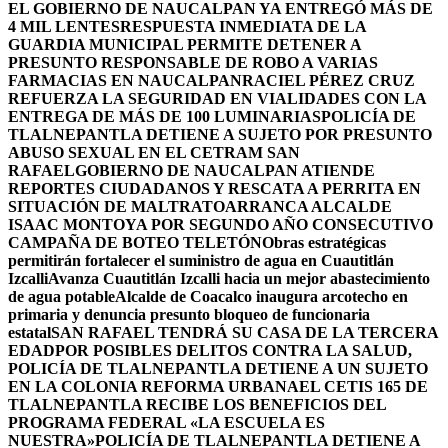
EL GOBIERNO DE NAUCALPAN YA ENTREGÓ MÁS DE
4 MIL LENTES
RESPUESTA INMEDIATA DE LA
GUARDIA MUNICIPAL PERMITE DETENER A
PRESUNTO RESPONSABLE DE ROBO A VARIAS
FARMACIAS EN NAUCALPAN
RACIEL PÉREZ CRUZ
REFUERZA LA SEGURIDAD EN VIALIDADES CON LA
ENTREGA DE MÁS DE 100 LUMINARIAS
POLICÍA DE
TLALNEPANTLA DETIENE A SUJETO POR PRESUNTO
ABUSO SEXUAL EN EL CETRAM SAN
RAFAEL
GOBIERNO DE NAUCALPAN ATIENDE
REPORTES CIUDADANOS Y RESCATA A PERRITA EN
SITUACIÓN DE MALTRATO
ARRANCA ALCALDE
ISAAC MONTOYA POR SEGUNDO AÑO CONSECUTIVO
CAMPAÑA DE BOTEO TELETÓN
Obras estratégicas
permitirán fortalecer el suministro de agua en Cuautitlán
Izcalli
Avanza Cuautitlán Izcalli hacia un mejor abastecimiento
de agua potable
Alcalde de Coacalco inaugura arcotecho en
primaria y denuncia presunto bloqueo de funcionaria
estatal
SAN RAFAEL TENDRÁ SU CASA DE LA TERCERA
EDAD
POR POSIBLES DELITOS CONTRA LA SALUD,
POLICÍA DE TLALNEPANTLA DETIENE A UN SUJETO
EN LA COLONIA REFORMA URBANA
EL CETIS 165 DE
TLALNEPANTLA RECIBE LOS BENEFICIOS DEL
PROGRAMA FEDERAL «LA ESCUELA ES
NUESTRA»
POLICÍA DE TLALNEPANTLA DETIENE A