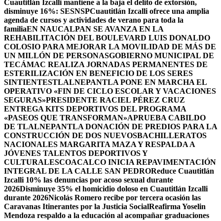
Cuautitlán Izcalli mantiene a la baja el delito de extorsión,
disminuye 16%: SESNSP
Cuautitlán Izcalli ofrece una amplia
agenda de cursos y actividades de verano para toda la
familia
EN NAUCALPAN SE AVANZA EN LA
REHABILITACIÓN DEL BOULEVARD LUIS DONALDO
COLOSIO PARA MEJORAR LA MOVILIDAD DE MÁS DE
UN MILLÓN DE PERSONAS
GOBIERNO MUNICIPAL DE
TECÁMAC REALIZA JORNADAS PERMANENTES DE
ESTERILIZACIÓN EN BENEFICIO DE LOS SERES
SINTIENTES
TLALNEPANTLA PONE EN MARCHA EL
OPERATIVO «FIN DE CICLO ESCOLAR Y VACACIONES
SEGURAS»
PRESIDENTE RACIEL PÉREZ CRUZ
ENTREGA KITS DEPORTIVOS DEL PROGRAMA
«PASEOS QUE TRANSFORMAN»
APRUEBA CABILDO
DE TLALNEPANTLA DONACIÓN DE PREDIOS PARA LA
CONSTRUCCIÓN DE DOS NUEVOSBACHILLERATOS
NACIONALES MARGARITA MAZA Y RESPALDA A
JÓVENES TALENTOS DEPORTIVOS Y
CULTURALES
COACALCO INICIA REPAVIMENTACIÓN
INTEGRAL DE LA CALLE SAN PEDRO
Reduce Cuautitlán
Izcalli 10% las denuncias por acoso sexual durante
2026
Disminuye 35% el homicidio doloso en Cuautitlán Izcalli
durante 2026
Nicolás Romero recibe por tercera ocasión las
Caravanas Itinerantes por la Justicia Social
Reafirma Yoselin
Mendoza respaldo a la educación al acompañar graduaciones