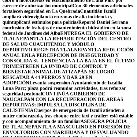
cobro a motocicletas en estacionamiento de Luna Parc por
carecer de autorización municipal
Con 30 elementos adicionales
fortalecen seguridad en La Quebrada
Cuautitlán Izcalli
ampliará videovigilancia en zonas de alta incidencia y
quintuplicará estímulos para policías
Reportó Daniel Serrano
conclusión de trabajos de mantenimiento hidráulico en la zona
federal de Jardines del Alba
ENTREGA EL GOBIERNO DE
TLALNEPANTLA LA REHABILITACIÓN DEL CENTRO
DE SALUD CUAUHTÉMOC Y MÓDULO
DEPORTIVO
REGISTRA TLALNEPANTLA REDUCCIÓN
ANUAL ENLA PERCEPCIÓN DE INSEGURIDAD Y
CONSOLIDA SU TENDENCIA A LA BAJA EN EL ÚLTIMO
TRIMESTRE
EN LA UNIDAD DE CONTROL Y
BIENESTAR ANIMAL DE ATIZAPÁN SE LOGRÓ
RESCATAR A 44 PERROS Y DAR 29 EN
ADOPCIÓN
Levanta suspensión Ayuntamiento de Izcallia
Luna Parc; plaza podrá reanudar actividades, tras reforzar
seguridad peatonal
CONTINÚA GOBIERNO DE
NAUCALPAN CON LA RECUPERACIÓN DE ÁREAS
DEPORTIVAS; IMPULSA LA DISCIPLINA DE
CALISTENIA
Cuerpos de emergencia de Izcalli atienden a
mujer embarazada, tras choque entre taxi y tráiler: está estable
y con acompañamiento de un familiar
ASEGURA POLICÍA
DE TLALNEPANTLA A MASCULINO EN POSESIÓN DE
ENVOLTORIOS CON MARIHUANA Y DESVALIJANDO