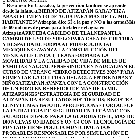
Resumen
En Coacalco, la prevención también se aprende
desde la infancia.
BIERNO DE ATIZAPÁN GARANTIZA
ABASTECIMIENTO DE AGUA PARA MÁS DE 157 MIL
HABITANTES*
Atizapán dice SÍ a la paz y NO a las armas
Más
de 69 millones de pesos para fortalecer el agua en
Atizapán
APRUEBA CABILDO DE TLALNEPANTLA
CAMBIO DE USO DE SUELO PARA CASA DE CULTURA
Y RESPALDA REFORMA AL PODER JUDICIAL
MEXIQUENSE
AVANZA LA CONSTRUCCIÓN DEL
MEXICABLE LÍNEA 3; TRANSFORMARÁ LA
MOVILIDAD Y LA CALIDAD DE VIDA DE MILES DE
FAMILIAS NAUCALPENSES
INICIA EN NAUCALPAN EL
CURSO DE VERANO “HIDRO DETECTIVES 2026” PARA
FOMENTAR LA CULTURA DEL AGUA ENTRE NIÑAS Y
NIÑOS
ATIZAPÁN AVANZA CON LA CONSTRUCCIÓN
DE UN POZO EN BENEFICIO DE MÁS DE 15 MIL
ATIZAPENSES
*ESTRATEGIA DE SEGURIDAD DE
ATIZAPÁN DA RESULTADOS HISTÓRICOS; REGISTRA
EL NIVEL MÁS BAJO DE PERCEPCIÓN
SE FORTALECE
LA ESTRATEGIA DE SEGURIDAD EN TECÁMAC CON
SALARIOS DIGNOS PARA LA GUARDIA CIVIL, MÁS DE
100 NUEVAS UNIDADES Y UN C4 CON TECNOLOGÍA DE
PUNTA
DETIENE POLICÍA MUNICIPAL A DOS
PROBABLES RESPONSABLES POR SIMULACIÓN DE