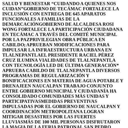
SALUD Y BIENESTAR “CUIDANDO A QUIENES NOS
CUIDAN”
GOBIERNO DE TECÁMAC FORTALECE LA
INCLUSIÓN CON ENTREGA DE 645 APARATOS
FUNCIONALES A FAMILIAS DE LA
DEMARCACIÓN
GOBIERNO DE ALCALDESA ROSI
WONG FORTALECE LA PARTICIPACIÓN CIUDADANA
EN TECÁMAC A TRAVÉS DEL COMITÉ MUNICIPAL
POR LA PAZ
PRIVILEGIAN OBRA PÚBLICA EN
CABILDO; APRUEBAN MODIFICACIONES PARA
IMPULSAR LA INFRAESTRUCTURA URBANA EN
TLALNEPANTLA
EL PRESIDENTE RACIEL PÉREZ
CRUZ ILUMINA VIALIDADES DE TLALNEPANTLA
CON TECNOLOGÍA LED DE ÚLTIMA GENERACIÓN*
APRUEBA CABILDO DE TLALNEPANTLA DIVERSOS
PROGRAMAS DE REGULARIZACIÓN Y
BONIFICACIONES EN MATERIA DE AGUA POTABLE Y
DRENAJE
EN NAUCALPAN TRABAJO CONJUNTO
ENTRE GOBIERNO MUNICIPAL Y CIUDADANÍA HA
CONSOLIDADO COMUNIDADES MÁS UNIDAS Y
PARTICIPATIVAS
MEDIDAS PREVENTIVAS
IMPULSADAS POR EL GOBIERNO DE NAUCALPAN Y
COORDINACIÓN METROPOLITANA LOGRAN
MITIGAR DESASTRES POR LAS FUERTES
LLUVIAS
MÁS DE 100 MIL PERSONAS DISFRUTARON
LA MAGIA DE LA FERIA PATRONAL SAN PEDRO