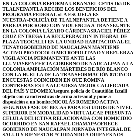
EN LA COLONIA REFORMA URBANA
EL CETIS 165 DE
TLALNEPANTLA RECIBE LOS BENEFICIOS DEL
PROGRAMA FEDERAL «LA ESCUELA ES
NUESTRA»
POLICÍA DE TLALNEPANTLA DETIENE A
PAREJA POR ROBO CON VIOLENCIA A TRANSEÚNTE
EN LA COLONIA LÁZARO CÁRDENAS
RACIEL PÉREZ
CRUZ ENTREGA LA RECUPERACIÓN INTEGRAL DE
PLAZA TEOCALLI EN LA UNIDAD HABITACIONAL EL
TENAYO
GOBIERNO DE NAUCALPAN MANTIENE
ACTIVO PROTOCOLO METROPOLITANO Y REFUERZA
VIGILANCIA PERMANENTE ANTE LAS
LLUVIAS
BENEFICIA GOBIERNO DE NAUCALPAN A LA
COLONIA AMPLIACIÓN MÁRTIRES DE RÍO BLANCO
CON LA HUELLA DE LA TRANSFORMACIÓN 87
CINCO
ENCUESTAS COINCIDEN EN QUE ROMINA
CONTRERAS ES LA ALCADESA MEJOR CALIFICADA
DEL PAÍS Y EDOMEX
Asegura policía de Cuautitlán Izcalli
objeto con características de arma artesanal y pone a
disposición a un hombre
NICOLÁS ROMERO ACTIVA
SEGUNDA FASE DE BECAS PARA ESTUDIOS DE NIVEL
SUPERIOR EN MODALIDAD VIRTUAL
CAE PRESUNTA
CÉLULA DELICTIVA RELACIONADA CON HOMICIDIO
OCURRIDO EN SAN RAFAEL CHAMAPA
OFRECE
GOBIERNO DE NAUCALPAN JORNADA INTEGRAL DE
SALUD Y BIENESTAR “CUIDANDO A QUIENES NOS