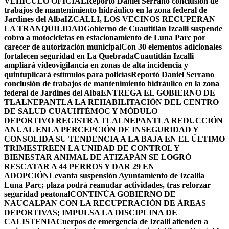
VEHÍCULO OFICIAL
Reportó Daniel Serrano conclusión de
trabajos de mantenimiento hidráulico en la zona federal de
Jardines del Alba
IZCALLI, LOS VECINOS RECUPERAN
LA TRANQUILIDAD
Gobierno de Cuautitlán Izcalli suspende
cobro a motocicletas en estacionamiento de Luna Parc por
carecer de autorización municipal
Con 30 elementos adicionales
fortalecen seguridad en La Quebrada
Cuautitlán Izcalli
ampliará videovigilancia en zonas de alta incidencia y
quintuplicará estímulos para policías
Reportó Daniel Serrano
conclusión de trabajos de mantenimiento hidráulico en la zona
federal de Jardines del Alba
ENTREGA EL GOBIERNO DE
TLALNEPANTLA LA REHABILITACIÓN DEL CENTRO
DE SALUD CUAUHTÉMOC Y MÓDULO
DEPORTIVO
REGISTRA TLALNEPANTLA REDUCCIÓN
ANUAL ENLA PERCEPCIÓN DE INSEGURIDAD Y
CONSOLIDA SU TENDENCIA A LA BAJA EN EL ÚLTIMO
TRIMESTRE
EN LA UNIDAD DE CONTROL Y
BIENESTAR ANIMAL DE ATIZAPÁN SE LOGRÓ
RESCATAR A 44 PERROS Y DAR 29 EN
ADOPCIÓN
Levanta suspensión Ayuntamiento de Izcallia
Luna Parc; plaza podrá reanudar actividades, tras reforzar
seguridad peatonal
CONTINÚA GOBIERNO DE
NAUCALPAN CON LA RECUPERACIÓN DE ÁREAS
DEPORTIVAS; IMPULSA LA DISCIPLINA DE
CALISTENIA
Cuerpos de emergencia de Izcalli atienden a