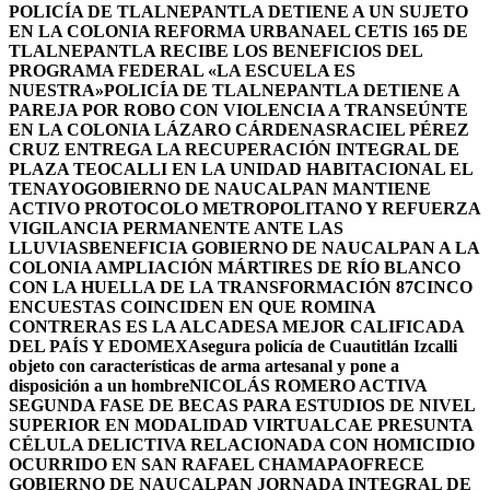
POLICÍA DE TLALNEPANTLA DETIENE A UN SUJETO
EN LA COLONIA REFORMA URBANA
EL CETIS 165 DE
TLALNEPANTLA RECIBE LOS BENEFICIOS DEL
PROGRAMA FEDERAL «LA ESCUELA ES
NUESTRA»
POLICÍA DE TLALNEPANTLA DETIENE A
PAREJA POR ROBO CON VIOLENCIA A TRANSEÚNTE
EN LA COLONIA LÁZARO CÁRDENAS
RACIEL PÉREZ
CRUZ ENTREGA LA RECUPERACIÓN INTEGRAL DE
PLAZA TEOCALLI EN LA UNIDAD HABITACIONAL EL
TENAYO
GOBIERNO DE NAUCALPAN MANTIENE
ACTIVO PROTOCOLO METROPOLITANO Y REFUERZA
VIGILANCIA PERMANENTE ANTE LAS
LLUVIAS
BENEFICIA GOBIERNO DE NAUCALPAN A LA
COLONIA AMPLIACIÓN MÁRTIRES DE RÍO BLANCO
CON LA HUELLA DE LA TRANSFORMACIÓN 87
CINCO
ENCUESTAS COINCIDEN EN QUE ROMINA
CONTRERAS ES LA ALCADESA MEJOR CALIFICADA
DEL PAÍS Y EDOMEX
Asegura policía de Cuautitlán Izcalli
objeto con características de arma artesanal y pone a
disposición a un hombre
NICOLÁS ROMERO ACTIVA
SEGUNDA FASE DE BECAS PARA ESTUDIOS DE NIVEL
SUPERIOR EN MODALIDAD VIRTUAL
CAE PRESUNTA
CÉLULA DELICTIVA RELACIONADA CON HOMICIDIO
OCURRIDO EN SAN RAFAEL CHAMAPA
OFRECE
GOBIERNO DE NAUCALPAN JORNADA INTEGRAL DE