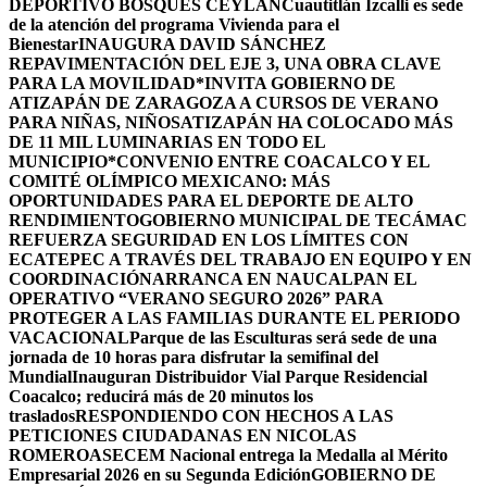
DEPORTIVO BOSQUES CEYLÁN
Cuautitlán Izcalli es sede
de la atención del programa Vivienda para el
Bienestar
INAUGURA DAVID SÁNCHEZ
REPAVIMENTACIÓN DEL EJE 3, UNA OBRA CLAVE
PARA LA MOVILIDAD
*INVITA GOBIERNO DE
ATIZAPÁN DE ZARAGOZA A CURSOS DE VERANO
PARA NIÑAS, NIÑOS
ATIZAPÁN HA COLOCADO MÁS
DE 11 MIL LUMINARIAS EN TODO EL
MUNICIPIO*
CONVENIO ENTRE COACALCO Y EL
COMITÉ OLÍMPICO MEXICANO: MÁS
OPORTUNIDADES PARA EL DEPORTE DE ALTO
RENDIMIENTO
GOBIERNO MUNICIPAL DE TECÁMAC
REFUERZA SEGURIDAD EN LOS LÍMITES CON
ECATEPEC A TRAVÉS DEL TRABAJO EN EQUIPO Y EN
COORDINACIÓN
ARRANCA EN NAUCALPAN EL
OPERATIVO “VERANO SEGURO 2026” PARA
PROTEGER A LAS FAMILIAS DURANTE EL PERIODO
VACACIONAL
Parque de las Esculturas será sede de una
jornada de 10 horas para disfrutar la semifinal del
Mundial
Inauguran Distribuidor Vial Parque Residencial
Coacalco; reducirá más de 20 minutos los
traslados
RESPONDIENDO CON HECHOS A LAS
PETICIONES CIUDADANAS EN NICOLAS
ROMERO
ASECEM Nacional entrega la Medalla al Mérito
Empresarial 2026 en su Segunda Edición
GOBIERNO DE