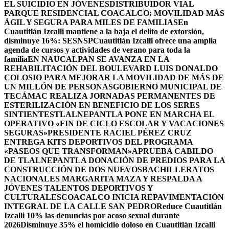
EL SUICIDIO EN JÓVENES
DISTRIBUIDOR VIAL
PARQUE RESIDENCIAL COACALCO: MOVILIDAD MÁS
ÁGIL Y SEGURA PARA MILES DE FAMILIAS
En
Cuautitlán Izcalli mantiene a la baja el delito de extorsión,
disminuye 16%: SESNSP
Cuautitlán Izcalli ofrece una amplia
agenda de cursos y actividades de verano para toda la
familia
EN NAUCALPAN SE AVANZA EN LA
REHABILITACIÓN DEL BOULEVARD LUIS DONALDO
COLOSIO PARA MEJORAR LA MOVILIDAD DE MÁS DE
UN MILLÓN DE PERSONAS
GOBIERNO MUNICIPAL DE
TECÁMAC REALIZA JORNADAS PERMANENTES DE
ESTERILIZACIÓN EN BENEFICIO DE LOS SERES
SINTIENTES
TLALNEPANTLA PONE EN MARCHA EL
OPERATIVO «FIN DE CICLO ESCOLAR Y VACACIONES
SEGURAS»
PRESIDENTE RACIEL PÉREZ CRUZ
ENTREGA KITS DEPORTIVOS DEL PROGRAMA
«PASEOS QUE TRANSFORMAN»
APRUEBA CABILDO
DE TLALNEPANTLA DONACIÓN DE PREDIOS PARA LA
CONSTRUCCIÓN DE DOS NUEVOSBACHILLERATOS
NACIONALES MARGARITA MAZA Y RESPALDA A
JÓVENES TALENTOS DEPORTIVOS Y
CULTURALES
COACALCO INICIA REPAVIMENTACIÓN
INTEGRAL DE LA CALLE SAN PEDRO
Reduce Cuautitlán
Izcalli 10% las denuncias por acoso sexual durante
2026
Disminuye 35% el homicidio doloso en Cuautitlán Izcalli