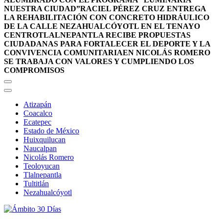
NUESTRA CIUDAD”
RACIEL PÉREZ CRUZ ENTREGA
LA REHABILITACIÓN CON CONCRETO HIDRÁULICO
DE LA CALLE NEZAHUALCÓYOTL EN EL TENAYO
CENTRO
TLALNEPANTLA RECIBE PROPUESTAS
CIUDADANAS PARA FORTALECER EL DEPORTE Y LA
CONVIVENCIA COMUNITARIA
EN NICOLÁS ROMERO
SE TRABAJA CON VALORES Y CUMPLIENDO LOS
COMPROMISOS
Atizapán
Coacalco
Ecatepec
Estado de México
Huixquilucan
Naucalpan
Nicolás Romero
Teoloyucan
Tlalnepantla
Tultitlán
Nezahualcóyotl