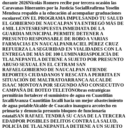
durante 2026
Nicolás Romero recibe por tercera ocasión las
Caravanas Itinerantes por la Justicia Social
Reafirma Yoselin
Mendoza respaldo a la educación al acompañar graduaciones
escolares
CON EL PROGRAMA IMPULSANDO TU SALUD
EL GOBIERNO DE NAUCALPAN YA ENTREGÓ MÁS DE
4 MIL LENTES
RESPUESTA INMEDIATA DE LA
GUARDIA MUNICIPAL PERMITE DETENER A
PRESUNTO RESPONSABLE DE ROBO A VARIAS
FARMACIAS EN NAUCALPAN
RACIEL PÉREZ CRUZ
REFUERZA LA SEGURIDAD EN VIALIDADES CON LA
ENTREGA DE MÁS DE 100 LUMINARIAS
POLICÍA DE
TLALNEPANTLA DETIENE A SUJETO POR PRESUNTO
ABUSO SEXUAL EN EL CETRAM SAN
RAFAEL
GOBIERNO DE NAUCALPAN ATIENDE
REPORTES CIUDADANOS Y RESCATA A PERRITA EN
SITUACIÓN DE MALTRATO
ARRANCA ALCALDE
ISAAC MONTOYA POR SEGUNDO AÑO CONSECUTIVO
CAMPAÑA DE BOTEO TELETÓN
Obras estratégicas
permitirán fortalecer el suministro de agua en Cuautitlán
Izcalli
Avanza Cuautitlán Izcalli hacia un mejor abastecimiento
de agua potable
Alcalde de Coacalco inaugura arcotecho en
primaria y denuncia presunto bloqueo de funcionaria
estatal
SAN RAFAEL TENDRÁ SU CASA DE LA TERCERA
EDAD
POR POSIBLES DELITOS CONTRA LA SALUD,
POLICÍA DE TLALNEPANTLA DETIENE A UN SUJETO