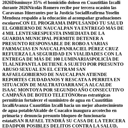
2026
Disminuye 35% el homicidio doloso en Cuautitlán Izcalli
durante 2026
Nicolás Romero recibe por tercera ocasión las
Caravanas Itinerantes por la Justicia Social
Reafirma Yoselin
Mendoza respaldo a la educación al acompañar graduaciones
escolares
CON EL PROGRAMA IMPULSANDO TU SALUD
EL GOBIERNO DE NAUCALPAN YA ENTREGÓ MÁS DE
4 MIL LENTES
RESPUESTA INMEDIATA DE LA
GUARDIA MUNICIPAL PERMITE DETENER A
PRESUNTO RESPONSABLE DE ROBO A VARIAS
FARMACIAS EN NAUCALPAN
RACIEL PÉREZ CRUZ
REFUERZA LA SEGURIDAD EN VIALIDADES CON LA
ENTREGA DE MÁS DE 100 LUMINARIAS
POLICÍA DE
TLALNEPANTLA DETIENE A SUJETO POR PRESUNTO
ABUSO SEXUAL EN EL CETRAM SAN
RAFAEL
GOBIERNO DE NAUCALPAN ATIENDE
REPORTES CIUDADANOS Y RESCATA A PERRITA EN
SITUACIÓN DE MALTRATO
ARRANCA ALCALDE
ISAAC MONTOYA POR SEGUNDO AÑO CONSECUTIVO
CAMPAÑA DE BOTEO TELETÓN
Obras estratégicas
permitirán fortalecer el suministro de agua en Cuautitlán
Izcalli
Avanza Cuautitlán Izcalli hacia un mejor abastecimiento
de agua potable
Alcalde de Coacalco inaugura arcotecho en
primaria y denuncia presunto bloqueo de funcionaria
estatal
SAN RAFAEL TENDRÁ SU CASA DE LA TERCERA
EDAD
POR POSIBLES DELITOS CONTRA LA SALUD,