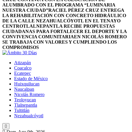
ALUMBRADO CON EL PROGRAMA “LUMINARIA
NUESTRA CIUDAD”
RACIEL PÉREZ CRUZ ENTREGA
LA REHABILITACIÓN CON CONCRETO HIDRÁULICO
DE LA CALLE NEZAHUALCÓYOTL EN EL TENAYO
CENTRO
TLALNEPANTLA RECIBE PROPUESTAS
CIUDADANAS PARA FORTALECER EL DEPORTE Y LA
CONVIVENCIA COMUNITARIA
EN NICOLÁS ROMERO
SE TRABAJA CON VALORES Y CUMPLIENDO LOS
COMPROMISOS
Atizapán
Coacalco
Ecatepec
Estado de México
Huixquilucan
Naucalpan
Nicolás Romero
Teoloyucan
Tlalnepantla
Tultitlán
Nezahualcóyotl
Dom. Ago 9th, 2026