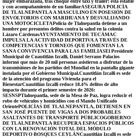
mujer embarazada, tras choque entre taxi y tráiler: está estable
y con acompañamiento de un familiar
ASEGURA POLICÍA
DE TLALNEPANTLA A MASCULINO EN POSESIÓN DE
ENVOLTORIOS CON MARIHUANA Y DESVALIJANDO
UNA MOTOCICLETA
Policía de Tlalnepantla detiene a un
hombre por presuntos delitos contra la salud en la colonia
Lázaro Cárdenas
AYUNTAMIENTO DE TECÁMAC
IMPULSA LA ACTIVIDAD DEPORTIVA A TRAVÉS DE
COMPETENCIAS Y TORNEOS QUE FOMENTAN LA
SANA CONVIVENCIA PARA LAS FAMILIAS
El Presidente
Municipal de Cuautitlán Izcalli, Daniel Serrano Palacios
informó que más de 20 mil personas asistieron a disfrutar de la
transmisiónes de los partidos del Mundial en la pantalla gigante
instalada por el Gobierno Municipal.
Cuautitlán Izcalli es sede
de la atención del programa Vivienda para el
Bienestar
Cuautitlán Izcalli reduce 18.4% delitos de alto
impacto durante el primer semestre de 2026:
SESNSP
Tlalnepantla, sede de la Mesa de Paz, logra reducir el
robo de vehículos y homicidios con el Mando Unificado
Oriente
POLICÍAS DE TLALNEPANTLA, ​DETIENEN EN
SAN JOSÉ PUENTE DE VIGAS A DOS PROBABLES
ASALTANTES DE TRANSPORTE PÚBLICO
GOBIERNO
DE TLALNEPANTLA RECUPERA ESPACIOS PÚBLICOS
CON LA RENOVACIÓN TOTAL DEL MÓDULO
DEPORTIVO BOSQUES CEYLÁN
Cuautitlán Izcalli es sede