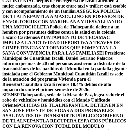
CALISTENIA
Cuerpos de emergencia de Izcalli atienden a
mujer embarazada, tras choque entre taxi y tráiler: está estable
y con acompañamiento de un familiar
ASEGURA POLICÍA
DE TLALNEPANTLA A MASCULINO EN POSESIÓN DE
ENVOLTORIOS CON MARIHUANA Y DESVALIJANDO
UNA MOTOCICLETA
Policía de Tlalnepantla detiene a un
hombre por presuntos delitos contra la salud en la colonia
Lázaro Cárdenas
AYUNTAMIENTO DE TECÁMAC
IMPULSA LA ACTIVIDAD DEPORTIVA A TRAVÉS DE
COMPETENCIAS Y TORNEOS QUE FOMENTAN LA
SANA CONVIVENCIA PARA LAS FAMILIAS
El Presidente
Municipal de Cuautitlán Izcalli, Daniel Serrano Palacios
informó que más de 20 mil personas asistieron a disfrutar de la
transmisiónes de los partidos del Mundial en la pantalla gigante
instalada por el Gobierno Municipal.
Cuautitlán Izcalli es sede
de la atención del programa Vivienda para el
Bienestar
Cuautitlán Izcalli reduce 18.4% delitos de alto
impacto durante el primer semestre de 2026:
SESNSP
Tlalnepantla, sede de la Mesa de Paz, logra reducir el
robo de vehículos y homicidios con el Mando Unificado
Oriente
POLICÍAS DE TLALNEPANTLA, ​DETIENEN EN
SAN JOSÉ PUENTE DE VIGAS A DOS PROBABLES
ASALTANTES DE TRANSPORTE PÚBLICO
GOBIERNO
DE TLALNEPANTLA RECUPERA ESPACIOS PÚBLICOS
CON LA RENOVACIÓN TOTAL DEL MÓDULO