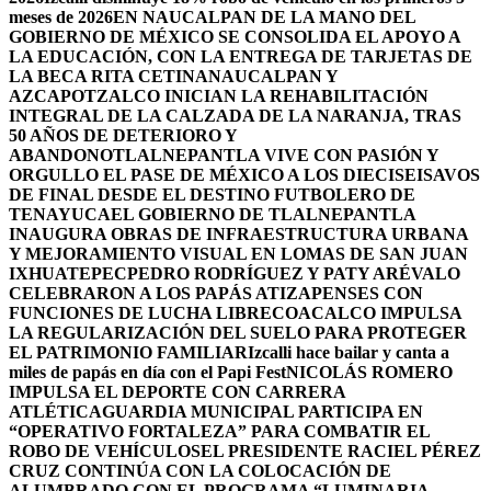
meses de 2026
EN NAUCALPAN DE LA MANO DEL
GOBIERNO DE MÉXICO SE CONSOLIDA EL APOYO A
LA EDUCACIÓN, CON LA ENTREGA DE TARJETAS DE
LA BECA RITA CETINA
NAUCALPAN Y
AZCAPOTZALCO INICIAN LA REHABILITACIÓN
INTEGRAL DE LA CALZADA DE LA NARANJA, TRAS
50 AÑOS DE DETERIORO Y
ABANDONO
TLALNEPANTLA VIVE CON PASIÓN Y
ORGULLO EL PASE DE MÉXICO A LOS DIECISEISAVOS
DE FINAL DESDE EL DESTINO FUTBOLERO DE
TENAYUCA
EL GOBIERNO DE TLALNEPANTLA
INAUGURA OBRAS DE INFRAESTRUCTURA URBANA
Y MEJORAMIENTO VISUAL EN LOMAS DE SAN JUAN
IXHUATEPEC
PEDRO RODRÍGUEZ Y PATY ARÉVALO
CELEBRARON A LOS PAPÁS ATIZAPENSES CON
FUNCIONES DE LUCHA LIBRE
COACALCO IMPULSA
LA REGULARIZACIÓN DEL SUELO PARA PROTEGER
EL PATRIMONIO FAMILIAR
Izcalli hace bailar y canta a
miles de papás en día con el Papi Fest
NICOLÁS ROMERO
IMPULSA EL DEPORTE CON CARRERA
ATLÉTICA
GUARDIA MUNICIPAL PARTICIPA EN
“OPERATIVO FORTALEZA” PARA COMBATIR EL
ROBO DE VEHÍCULOS
EL PRESIDENTE RACIEL PÉREZ
CRUZ CONTINÚA CON LA COLOCACIÓN DE
ALUMBRADO CON EL PROGRAMA “LUMINARIA