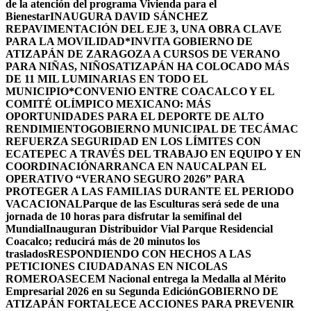
de la atención del programa Vivienda para el
Bienestar
INAUGURA DAVID SÁNCHEZ
REPAVIMENTACIÓN DEL EJE 3, UNA OBRA CLAVE
PARA LA MOVILIDAD
*INVITA GOBIERNO DE
ATIZAPÁN DE ZARAGOZA A CURSOS DE VERANO
PARA NIÑAS, NIÑOS
ATIZAPÁN HA COLOCADO MÁS
DE 11 MIL LUMINARIAS EN TODO EL
MUNICIPIO*
CONVENIO ENTRE COACALCO Y EL
COMITÉ OLÍMPICO MEXICANO: MÁS
OPORTUNIDADES PARA EL DEPORTE DE ALTO
RENDIMIENTO
GOBIERNO MUNICIPAL DE TECÁMAC
REFUERZA SEGURIDAD EN LOS LÍMITES CON
ECATEPEC A TRAVÉS DEL TRABAJO EN EQUIPO Y EN
COORDINACIÓN
ARRANCA EN NAUCALPAN EL
OPERATIVO “VERANO SEGURO 2026” PARA
PROTEGER A LAS FAMILIAS DURANTE EL PERIODO
VACACIONAL
Parque de las Esculturas será sede de una
jornada de 10 horas para disfrutar la semifinal del
Mundial
Inauguran Distribuidor Vial Parque Residencial
Coacalco; reducirá más de 20 minutos los
traslados
RESPONDIENDO CON HECHOS A LAS
PETICIONES CIUDADANAS EN NICOLAS
ROMERO
ASECEM Nacional entrega la Medalla al Mérito
Empresarial 2026 en su Segunda Edición
GOBIERNO DE
ATIZAPÁN FORTALECE ACCIONES PARA PREVENIR