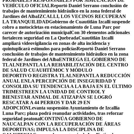
PROBABLES RESPONSABLES POR SIMULACIÓN DE
VEHÍCULO OFICIAL
Reportó Daniel Serrano conclusión de
trabajos de mantenimiento hidráulico en la zona federal de
Jardines del Alba
IZCALLI, LOS VECINOS RECUPERAN
LA TRANQUILIDAD
Gobierno de Cuautitlán Izcalli suspende
cobro a motocicletas en estacionamiento de Luna Parc por
carecer de autorización municipal
Con 30 elementos adicionales
fortalecen seguridad en La Quebrada
Cuautitlán Izcalli
ampliará videovigilancia en zonas de alta incidencia y
quintuplicará estímulos para policías
Reportó Daniel Serrano
conclusión de trabajos de mantenimiento hidráulico en la zona
federal de Jardines del Alba
ENTREGA EL GOBIERNO DE
TLALNEPANTLA LA REHABILITACIÓN DEL CENTRO
DE SALUD CUAUHTÉMOC Y MÓDULO
DEPORTIVO
REGISTRA TLALNEPANTLA REDUCCIÓN
ANUAL ENLA PERCEPCIÓN DE INSEGURIDAD Y
CONSOLIDA SU TENDENCIA A LA BAJA EN EL ÚLTIMO
TRIMESTRE
EN LA UNIDAD DE CONTROL Y
BIENESTAR ANIMAL DE ATIZAPÁN SE LOGRÓ
RESCATAR A 44 PERROS Y DAR 29 EN
ADOPCIÓN
Levanta suspensión Ayuntamiento de Izcallia
Luna Parc; plaza podrá reanudar actividades, tras reforzar
seguridad peatonal
CONTINÚA GOBIERNO DE
NAUCALPAN CON LA RECUPERACIÓN DE ÁREAS
DEPORTIVAS; IMPULSA LA DISCIPLINA DE