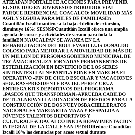
ATIZAPÁN FORTALECE ACCIONES PARA PREVENIR
EL SUICIDIO EN JÓVENES
DISTRIBUIDOR VIAL
PARQUE RESIDENCIAL COACALCO: MOVILIDAD MÁS
ÁGIL Y SEGURA PARA MILES DE FAMILIAS
En
Cuautitlán Izcalli mantiene a la baja el delito de extorsión,
disminuye 16%: SESNSP
Cuautitlán Izcalli ofrece una amplia
agenda de cursos y actividades de verano para toda la
familia
EN NAUCALPAN SE AVANZA EN LA
REHABILITACIÓN DEL BOULEVARD LUIS DONALDO
COLOSIO PARA MEJORAR LA MOVILIDAD DE MÁS DE
UN MILLÓN DE PERSONAS
GOBIERNO MUNICIPAL DE
TECÁMAC REALIZA JORNADAS PERMANENTES DE
ESTERILIZACIÓN EN BENEFICIO DE LOS SERES
SINTIENTES
TLALNEPANTLA PONE EN MARCHA EL
OPERATIVO «FIN DE CICLO ESCOLAR Y VACACIONES
SEGURAS»
PRESIDENTE RACIEL PÉREZ CRUZ
ENTREGA KITS DEPORTIVOS DEL PROGRAMA
«PASEOS QUE TRANSFORMAN»
APRUEBA CABILDO
DE TLALNEPANTLA DONACIÓN DE PREDIOS PARA LA
CONSTRUCCIÓN DE DOS NUEVOSBACHILLERATOS
NACIONALES MARGARITA MAZA Y RESPALDA A
JÓVENES TALENTOS DEPORTIVOS Y
CULTURALES
COACALCO INICIA REPAVIMENTACIÓN
INTEGRAL DE LA CALLE SAN PEDRO
Reduce Cuautitlán
Izcalli 10% las denuncias por acoso sexual durante