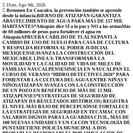
Saltar
Dom. Ago 9th, 2026
al
Resumen
En Coacalco, la prevención también se aprende
contenido
desde la infancia.
BIERNO DE ATIZAPÁN GARANTIZA
ABASTECIMIENTO DE AGUA PARA MÁS DE 157 MIL
HABITANTES*
Atizapán dice SÍ a la paz y NO a las armas
Más
de 69 millones de pesos para fortalecer el agua en
Atizapán
APRUEBA CABILDO DE TLALNEPANTLA
CAMBIO DE USO DE SUELO PARA CASA DE CULTURA
Y RESPALDA REFORMA AL PODER JUDICIAL
MEXIQUENSE
AVANZA LA CONSTRUCCIÓN DEL
MEXICABLE LÍNEA 3; TRANSFORMARÁ LA
MOVILIDAD Y LA CALIDAD DE VIDA DE MILES DE
FAMILIAS NAUCALPENSES
INICIA EN NAUCALPAN EL
CURSO DE VERANO “HIDRO DETECTIVES 2026” PARA
FOMENTAR LA CULTURA DEL AGUA ENTRE NIÑAS Y
NIÑOS
ATIZAPÁN AVANZA CON LA CONSTRUCCIÓN
DE UN POZO EN BENEFICIO DE MÁS DE 15 MIL
ATIZAPENSES
*ESTRATEGIA DE SEGURIDAD DE
ATIZAPÁN DA RESULTADOS HISTÓRICOS; REGISTRA
EL NIVEL MÁS BAJO DE PERCEPCIÓN
SE FORTALECE
LA ESTRATEGIA DE SEGURIDAD EN TECÁMAC CON
SALARIOS DIGNOS PARA LA GUARDIA CIVIL, MÁS DE
100 NUEVAS UNIDADES Y UN C4 CON TECNOLOGÍA DE
PUNTA
DETIENE POLICÍA MUNICIPAL A DOS