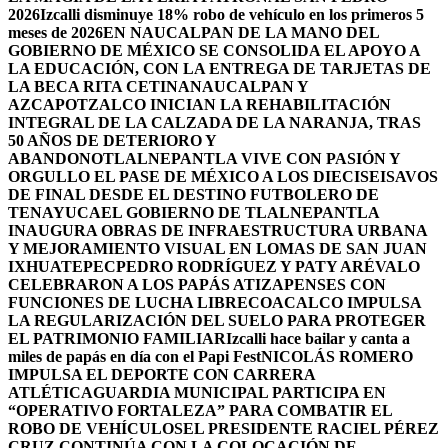
2026
Izcalli disminuye 18% robo de vehículo en los primeros 5
meses de 2026
EN NAUCALPAN DE LA MANO DEL
GOBIERNO DE MÉXICO SE CONSOLIDA EL APOYO A
LA EDUCACIÓN, CON LA ENTREGA DE TARJETAS DE
LA BECA RITA CETINA
NAUCALPAN Y
AZCAPOTZALCO INICIAN LA REHABILITACIÓN
INTEGRAL DE LA CALZADA DE LA NARANJA, TRAS
50 AÑOS DE DETERIORO Y
ABANDONO
TLALNEPANTLA VIVE CON PASIÓN Y
ORGULLO EL PASE DE MÉXICO A LOS DIECISEISAVOS
DE FINAL DESDE EL DESTINO FUTBOLERO DE
TENAYUCA
EL GOBIERNO DE TLALNEPANTLA
INAUGURA OBRAS DE INFRAESTRUCTURA URBANA
Y MEJORAMIENTO VISUAL EN LOMAS DE SAN JUAN
IXHUATEPEC
PEDRO RODRÍGUEZ Y PATY ARÉVALO
CELEBRARON A LOS PAPÁS ATIZAPENSES CON
FUNCIONES DE LUCHA LIBRE
COACALCO IMPULSA
LA REGULARIZACIÓN DEL SUELO PARA PROTEGER
EL PATRIMONIO FAMILIAR
Izcalli hace bailar y canta a
miles de papás en día con el Papi Fest
NICOLÁS ROMERO
IMPULSA EL DEPORTE CON CARRERA
ATLÉTICA
GUARDIA MUNICIPAL PARTICIPA EN
“OPERATIVO FORTALEZA” PARA COMBATIR EL
ROBO DE VEHÍCULOS
EL PRESIDENTE RACIEL PÉREZ
CRUZ CONTINÚA CON LA COLOCACIÓN DE