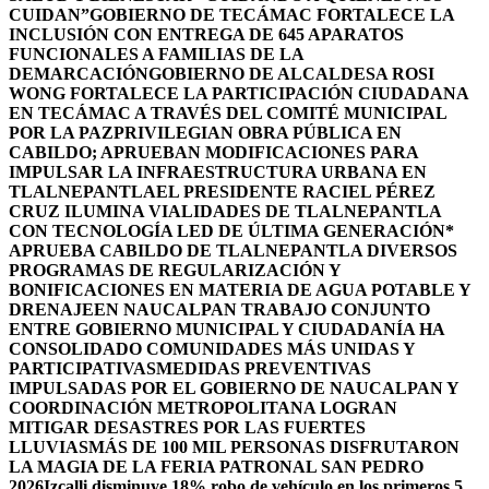
CUIDAN”
GOBIERNO DE TECÁMAC FORTALECE LA
INCLUSIÓN CON ENTREGA DE 645 APARATOS
FUNCIONALES A FAMILIAS DE LA
DEMARCACIÓN
GOBIERNO DE ALCALDESA ROSI
WONG FORTALECE LA PARTICIPACIÓN CIUDADANA
EN TECÁMAC A TRAVÉS DEL COMITÉ MUNICIPAL
POR LA PAZ
PRIVILEGIAN OBRA PÚBLICA EN
CABILDO; APRUEBAN MODIFICACIONES PARA
IMPULSAR LA INFRAESTRUCTURA URBANA EN
TLALNEPANTLA
EL PRESIDENTE RACIEL PÉREZ
CRUZ ILUMINA VIALIDADES DE TLALNEPANTLA
CON TECNOLOGÍA LED DE ÚLTIMA GENERACIÓN*
APRUEBA CABILDO DE TLALNEPANTLA DIVERSOS
PROGRAMAS DE REGULARIZACIÓN Y
BONIFICACIONES EN MATERIA DE AGUA POTABLE Y
DRENAJE
EN NAUCALPAN TRABAJO CONJUNTO
ENTRE GOBIERNO MUNICIPAL Y CIUDADANÍA HA
CONSOLIDADO COMUNIDADES MÁS UNIDAS Y
PARTICIPATIVAS
MEDIDAS PREVENTIVAS
IMPULSADAS POR EL GOBIERNO DE NAUCALPAN Y
COORDINACIÓN METROPOLITANA LOGRAN
MITIGAR DESASTRES POR LAS FUERTES
LLUVIAS
MÁS DE 100 MIL PERSONAS DISFRUTARON
LA MAGIA DE LA FERIA PATRONAL SAN PEDRO
2026
Izcalli disminuye 18% robo de vehículo en los primeros 5