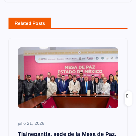
c
i
Related Posts
ó
n
d
e
e
n
t
julio 21, 2026
Tlalnepantla, sede de la Mesa de Paz,