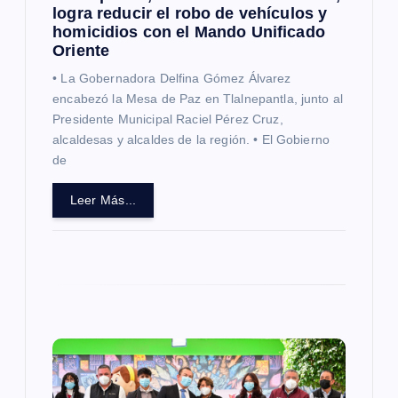
r
logra reducir el robo de vehículos y
homicidios con el Mando Unificado
a
Oriente
d
• La Gobernadora Delfina Gómez Álvarez
encabezó la Mesa de Paz en Tlalnepantla, junto al
Presidente Municipal Raciel Pérez Cruz,
a
alcaldesas y alcaldes de la región. • El Gobierno
de
s
Leer Más...