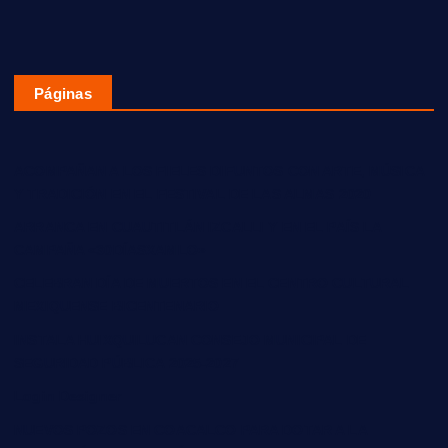
Páginas
ACOMPAÑAN A LOS FIELES DIFUNTOS CON ARTE, MÚSICA
Y TRADICIÓN EN EL FESTIVAL DE LAS ALMAS 2020
ARRANCA EN CUAUTITLÁN IZCALLI Y EN EL PAÍS LA
CAMPAÑA «30DÍASXAMLO»
CELEBRAN DÍA DE MUERTOS EN EL CENTRO CULTURAL
MEXIQUENSE BICENTENARIO
INSTALA HUIXQUILUCAN CONSEJO MUNICIPAL DE
SEGURIDAD PÚBLICA 2025-2027
Login Designer
NUEVOS POZOS EN COACALCO PARA DOTAR A LA