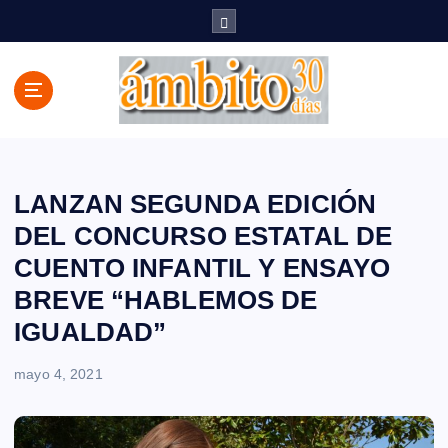
S
a
l
t
a
r
a
l
c
LANZAN SEGUNDA EDICIÓN
o
DEL CONCURSO ESTATAL DE
n
CUENTO INFANTIL Y ENSAYO
t
e
BREVE “HABLEMOS DE
n
IGUALDAD”
i
d
mayo 4, 2021
o