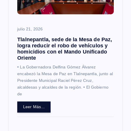
e
n
julio 21, 2026
t
Tlalnepantla, sede de la Mesa de Paz,
r
logra reducir el robo de vehículos y
homicidios con el Mando Unificado
Oriente
a
• La Gobernadora Delfina Gómez Álvarez
d
encabezó la Mesa de Paz en Tlalnepantla, junto al
Presidente Municipal Raciel Pérez Cruz,
alcaldesas y alcaldes de la región. • El Gobierno
a
de
s
Leer Más...