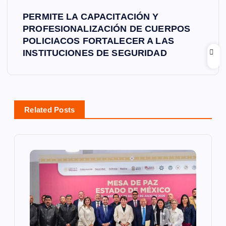
e
PERMITE LA CAPACITACIÓN Y
PROFESIONALIZACIÓN DE CUERPOS
g
POLICIACOS FORTALECER A LAS
INSTITUCIONES DE SEGURIDAD
a
c
i
Related Posts
ó
n
d
e