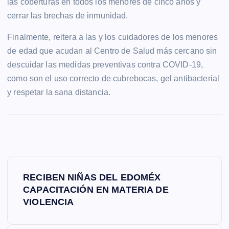
las coberturas en todos los menores de cinco años y
cerrar las brechas de inmunidad.
Finalmente, reitera a las y los cuidadores de los menores
de edad que acudan al Centro de Salud más cercano sin
descuidar las medidas preventivas contra COVID-19,
como son el uso correcto de cubrebocas, gel antibacterial
y respetar la sana distancia.
N
RECIBEN NIÑAS DEL EDOMÉX
a
CAPACITACIÓN EN MATERIA DE
VIOLENCIA
v