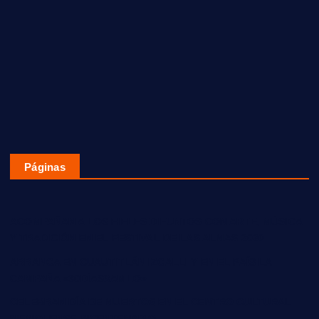
Páginas
ACOMPAÑAN A LOS FIELES DIFUNTOS CON ARTE, MÚSICA
Y TRADICIÓN EN EL FESTIVAL DE LAS ALMAS 2020
ARRANCA EN CUAUTITLÁN IZCALLI Y EN EL PAÍS LA
CAMPAÑA «30DÍASXAMLO»
CELEBRAN DÍA DE MUERTOS EN EL CENTRO CULTURAL
MEXIQUENSE BICENTENARIO