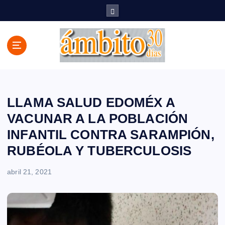
S
a
l
t
a
r
a
l
c
LLAMA SALUD EDOMÉX A
o
VACUNAR A LA POBLACIÓN
n
INFANTIL CONTRA SARAMPIÓN,
t
e
RUBÉOLA Y TUBERCULOSIS
n
i
abril 21, 2021
d
o